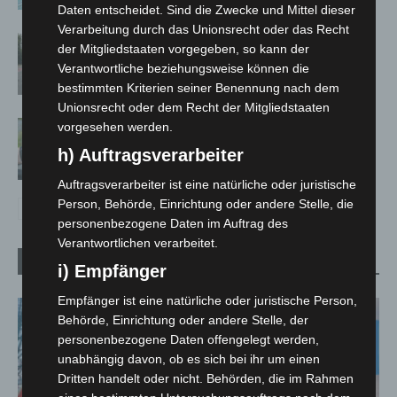
Daten entscheidet. Sind die Zwecke und Mittel dieser
Verarbeitung durch das Unionsrecht oder das Recht
Hannover: Polizei stoppt 166
der Mitgliedstaaten vorgegeben, so kann der
Trunkenheitsfahrten bei Großkontrolle
Verantwortliche beziehungsweise können die
2. August 2026
bestimmten Kriterien seiner Benennung nach dem
Unionsrecht oder dem Recht der Mitgliedstaaten
Langenhagen: Autofahrer mit 3,17 Promille
vorgesehen werden.
aus dem Verkehr gezogen
h) Auftragsverarbeiter
2. August 2026
Auftragsverarbeiter ist eine natürliche oder juristische
Person, Behörde, Einrichtung oder andere Stelle, die
personenbezogene Daten im Auftrag des
Verantwortlichen verarbeitet.
Welt
i) Empfänger
Empfänger ist eine natürliche oder juristische Person,
Behörde, Einrichtung oder andere Stelle, der
personenbezogene Daten offengelegt werden,
unabhängig davon, ob es sich bei ihr um einen
Dritten handelt oder nicht. Behörden, die im Rahmen