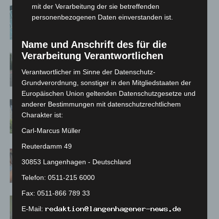
mit der Verarbeitung der sie betreffenden
Anklage nach Abschaltung von „Archetyp
personenbezogenen Daten einverstanden ist.
Market“ erhoben
3. August 2026
Name und Anschrift des für die
Verarbeitung Verantwortlichen
Hannover: Polizei stoppt 166
Trunkenheitsfahrten bei Großkontrolle
Verantwortlicher im Sinne der Datenschutz-
2. August 2026
Grundverordnung, sonstiger in den Mitgliedstaaten der
Europäischen Union geltenden Datenschutzgesetze und
Schwarz Digits und Zscaler starten
anderer Bestimmungen mit datenschutzrechtlichem
souveräne Cloud-Sicherheitsplattform für
Charakter ist:
Europa
Carl-Marcus Müller
2. August 2026
Reuterdamm 49
Warn-App: Jeder Zweite weiß nach Handy-
30853 Langenhagen - Deutschland
Warnung nicht, was zu tun ist
31. Juli 2026
Telefon: 0511-215 6000
Fax: 0511-866 789 33
Cyberkriminalität in Niedersachsen bleibt
E-Mail:
auf hohem Niveau