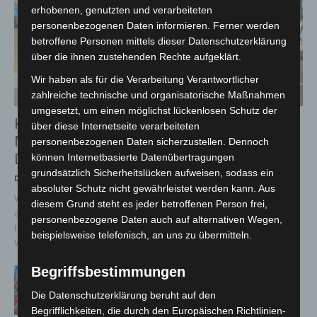
erhobenen, genutzten und verarbeiteten
personenbezogenen Daten informieren. Ferner werden
betroffene Personen mittels dieser Datenschutzerklärung
über die ihnen zustehenden Rechte aufgeklärt.
Wir haben als für die Verarbeitung Verantwortlicher
zahlreiche technische und organisatorische Maßnahmen
umgesetzt, um einen möglichst lückenlosen Schutz der
Kunst trifft Weingenuss: Barbara-Susann
über diese Internetseite verarbeiteten
Mehring zeigt ihre Werke im Jacques’ Wein-
personenbezogenen Daten sicherzustellen. Dennoch
Depot...
können Internetbasierte Datenübertragungen
grundsätzlich Sicherheitslücken aufweisen, sodass ein
Die Redaktion
-
8. August 2026
absoluter Schutz nicht gewährleistet werden kann. Aus
Wo Kunst auf Weinkultur trifft: Eine inspirierende Symbiose aus
diesem Grund steht es jeder betroffenen Person frei,
ausdrucksstarker Malerei, Vielfalt und bewusstem Genuss
personenbezogene Daten auch auf alternativen Wegen,
Isernhagen. Im Jacques’ Wein-Depot Isernhagen treffen Kunst und
beispielsweise telefonisch, an uns zu übermitteln.
Weingenuss auf...
Begriffsbestimmungen
A2: Zweite Turbobaustelle startet zwischen
Hannover-West und Bothfeld
Die Datenschutzerklärung beruht auf den
8. August 2026
Begrifflichkeiten, die durch den Europäischen Richtlinien-