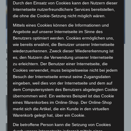
Durch den Einsatz von Cookies kann den Nutzern dieser
Internetseite nutzerfreundlichere Services bereitstellen,
die ohne die Cookie-Setzung nicht möglich wären.
Mittels eines Cookies können die Informationen und
Angebote auf unserer Internetseite im Sinne des
Benutzers optimiert werden. Cookies ermöglichen uns,
wie bereits erwähnt, die Benutzer unserer Internetseite
Letzte Corona-Schutzmaßnahme läuft aus
wiederzuerkennen. Zweck dieser Wiedererkennung ist
es, den Nutzern die Verwendung unserer Internetseite
Die Redaktion
-
6. April 2023
zu erleichtern. Der Benutzer einer Internetseite, die
Maskenpflicht in medizinischen und pflegerischen Einrichtungen
Cookies verwendet, muss beispielsweise nicht bei jedem
entfällt Hannover (pm). Ab dem 8. April (Samstag) entfällt, als letzte
Besuch der Internetseite erneut seine Zugangsdaten
staatlich geregelte Schutzmaßnahme gegen die Ausbreitung des
eingeben, weil dies von der Internetseite und dem auf
Corona-Virus,...
dem Computersystem des Benutzers abgelegten Cookie
übernommen wird. Ein weiteres Beispiel ist das Cookie
Corona-Verordnung in Niedersachsen zum
eines Warenkorbes im Online-Shop. Der Online-Shop
1. März aufgehoben
merkt sich die Artikel, die ein Kunde in den virtuellen
28. Februar 2023
Warenkorb gelegt hat, über ein Cookie.
Die betroffene Person kann die Setzung von Cookies
Corona-Schutzmaßnahmen in Schule und