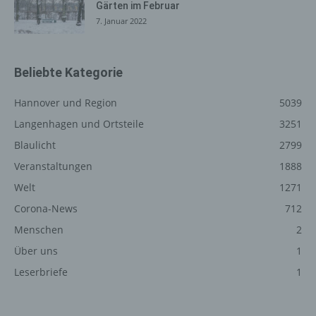
Gärten im Februar
betroffenen Person jederzeit auf Anfrage Auskunft
7. Januar 2022
darüber, welche personenbezogenen Daten über die
betroffene Person gespeichert sind. Ferner berichtigt
oder löscht der für die Verarbeitung Verantwortliche
Beliebte Kategorie
personenbezogene Daten auf Wunsch oder Hinweis der
betroffenen Person, soweit dem keine gesetzlichen
Hannover und Region
5039
Aufbewahrungspflichten entgegenstehen. Die
Gesamtheit der Mitarbeiter des für die Verarbeitung
Langenhagen und Ortsteile
3251
Verantwortlichen stehen der betroffenen Person in
Blaulicht
2799
diesem Zusammenhang als Ansprechpartner zur
Veranstaltungen
1888
Verfügung.
Welt
1271
Kontaktmöglichkeit über die
Corona-News
712
Internetseite
Menschen
2
Die Internetseite enthält aufgrund von gesetzlichen
Über uns
1
Vorschriften Angaben, die eine schnelle elektronische
Leserbriefe
1
Kontaktaufnahme zu unserem Unternehmen sowie eine
unmittelbare Kommunikation mit uns ermöglichen, was
ebenfalls eine allgemeine Adresse der sogenannten