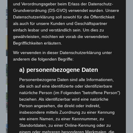
und Verordnungsgeber beim Erlass der Datenschutz-
Niedersachsen: Feuerwehrkräfte kehren
Grundverordnung (DS-GVO) verwendet wurden. Unsere
nach Waldbrandeinsatz aus Spanien zurück
Datenschutzerklärung soll sowohl für die Öffentlichkeit
7. August 2026
als auch für unsere Kunden und Geschäftspartner
einfach lesbar und verständlich sein. Um dies zu
gewährleisten, möchten wir vorab die verwendeten
Hannover: Erste Tigermücken-Population in
Begrifflichkeiten erläutern.
Niedersachsen entdeckt
7. August 2026
Wir verwenden in dieser Datenschutzerklärung unter
anderem die folgenden Begriffe:
Brand im „Haus der Begegnung“ in
a) personenbezogene Daten
Neuwarmbüchen schnell eingedämmt
6. August 2026
Personenbezogene Daten sind alle Informationen,
die sich auf eine identifizierte oder identifizierbare
natürliche Person (im Folgenden "betroffene Person")
Region Hannover: 21 neue Notfallsanitäter
beziehen. Als identifizierbar wird eine natürliche
starten beim Roten Kreuz
Person angesehen, die direkt oder indirekt,
5. August 2026
insbesondere mittels Zuordnung zu einer Kennung
wie einem Namen, zu einer Kennnummer, zu
Mann läuft mit Hockeyschläger über A7 –
Standortdaten, zu einer Online-Kennung oder zu
Polizei sucht Zeugen
einem oder mehreren besonderen Merkmalen, die