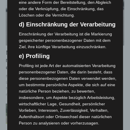
eine andere Form der Bereitstellung, den Abgleich
oder die Verknüpfung, die Einschränkung, das
Löschen oder die Vernichtung.
d) Einschränkung der Verarbeitung
Einschränkung der Verarbeitung ist die Markierung
gespeicherter personenbezogener Daten mit dem
Ziel, ihre künftige Verarbeitung einzuschränken.
Niedersachsen: Feuerwehrkräfte kehren
e) Profiling
nach Waldbrandeinsatz aus Spanien zurück
Profiling ist jede Art der automatisierten Verarbeitung
Die Redaktion
-
7. August 2026
personenbezogener Daten, die darin besteht, dass
Neun Einsatzkräfte aus Niedersachsen unterstützten internationale
diese personenbezogenen Daten verwendet werden,
Löscharbeiten in der Region Kastilien und León Hannover/Celle.
um bestimmte persönliche Aspekte, die sich auf eine
Nach ihrem Einsatz bei den schweren Waldbränden in Spanien sind
natürliche Person beziehen, zu bewerten,
neun...
insbesondere, um Aspekte bezüglich Arbeitsleistung,
wirtschaftlicher Lage, Gesundheit, persönlicher
Brand im „Haus der Begegnung“ in
Vorlieben, Interessen, Zuverlässigkeit, Verhalten,
Neuwarmbüchen schnell eingedämmt
Aufenthaltsort oder Ortswechsel dieser natürlichen
6. August 2026
Person zu analysieren oder vorherzusagen.