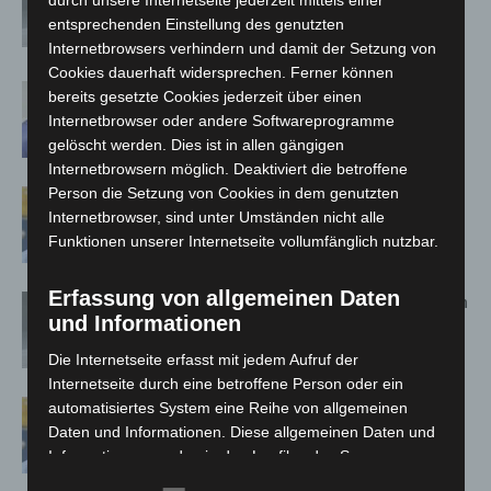
durch unsere Internetseite jederzeit mittels einer
KiTa: vom Land bis Ostern –
entsprechenden Einstellung des genutzten
Absonderungspflicht...
Internetbrowsers verhindern und damit der Setzung von
1. Februar 2023
Cookies dauerhaft widersprechen. Ferner können
Corona-Schutzmaßnahmen laufen aus
bereits gesetzte Cookies jederzeit über einen
1. Februar 2023
Internetbrowser oder andere Softwareprogramme
gelöscht werden. Dies ist in allen gängigen
Internetbrowsern möglich. Deaktiviert die betroffene
Person die Setzung von Cookies in dem genutzten
Maskenpflicht im GVH entfällt ab 02.
Internetbrowser, sind unter Umständen nicht alle
Februar
Funktionen unserer Internetseite vollumfänglich nutzbar.
31. Januar 2023
Erfassung von allgemeinen Daten
Absonderungsverordnung in Niedersachsen
und Informationen
läuft zum Monatsende aus
15. Januar 2023
Die Internetseite erfasst mit jedem Aufruf der
Internetseite durch eine betroffene Person oder ein
Niedersachsen und Bremen heben
automatisiertes System eine Reihe von allgemeinen
Maskenpflicht im ÖPNV gemeinsam auf
Daten und Informationen. Diese allgemeinen Daten und
14. Januar 2023
Informationen werden in den Logfiles des Servers
gespeichert. Erfasst werden können die (1) verwendeten