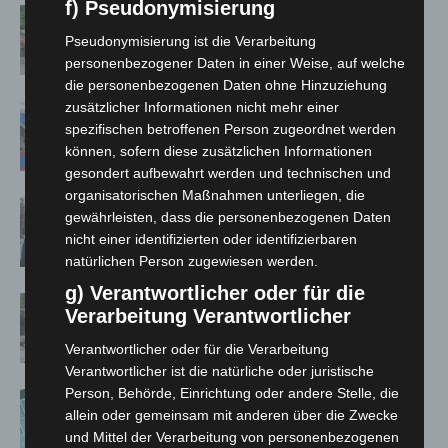
f) Pseudonymisierung
Region Hannover: 21 neue Notfallsanitäter
starten beim Roten Kreuz
Pseudonymisierung ist die Verarbeitung
5. August 2026
personenbezogener Daten in einer Weise, auf welche
die personenbezogenen Daten ohne Hinzuziehung
zusätzlicher Informationen nicht mehr einer
Mann läuft mit Hockeyschläger über A7 –
spezifischen betroffenen Person zugeordnet werden
Polizei sucht Zeugen
können, sofern diese zusätzlichen Informationen
5. August 2026
gesondert aufbewahrt werden und technischen und
organisatorischen Maßnahmen unterliegen, die
Celle: Mensch stirbt bei Bagger-Unfall auf
gewährleisten, dass die personenbezogenen Daten
Baustelle
nicht einer identifizierten oder identifizierbaren
5. August 2026
natürlichen Person zugewiesen werden.
g) Verantwortlicher oder für die
Gasleitung bei McDonald’s-Umbau in
Verarbeitung Verantwortlicher
Langenhagen beschädigt
5. August 2026
Verantwortlicher oder für die Verarbeitung
Verantwortlicher ist die natürliche oder juristische
Person, Behörde, Einrichtung oder andere Stelle, die
Anklage nach Abschaltung von „Archetyp
allein oder gemeinsam mit anderen über die Zwecke
Market“ erhoben
und Mittel der Verarbeitung von personenbezogenen
3. August 2026