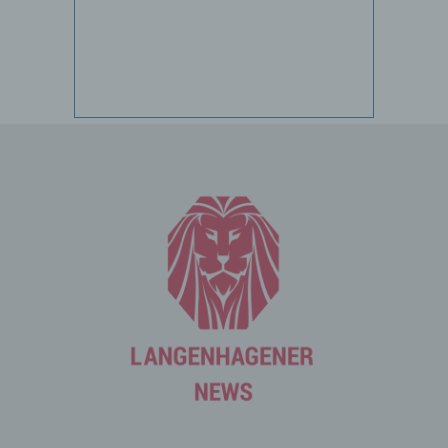
registrieren. Welche personenbezogenen Daten dabei
an den für die Verarbeitung Verantwortlichen übermittelt
werden, ergibt sich aus der jeweiligen Eingabemaske,
die für die Registrierung verwendet wird. Die von der
betroffenen Person eingegebenen personenbezogenen
Daten werden ausschließlich für die interne Verwendung
bei dem für die Verarbeitung Verantwortlichen und für
eigene Zwecke erhoben und gespeichert. Der für die
Verarbeitung Verantwortliche kann die Weitergabe an
einen oder mehrere Auftragsverarbeiter, beispielsweise
einen Paketdienstleister, veranlassen, der die
personenbezogenen Daten ebenfalls ausschließlich für
eine interne Verwendung, die dem für die Verarbeitung
Verantwortlichen zuzurechnen ist, nutzt.
Durch eine Registrierung auf der Internetseite des für die
Verarbeitung Verantwortlichen wird ferner die vom
Internet-Service-Provider (ISP) der betroffenen Person
vergebene IP-Adresse, das Datum sowie die Uhrzeit der
Registrierung gespeichert. Die Speicherung dieser Daten
erfolgt vor dem Hintergrund, dass nur so der Missbrauch