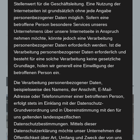
Klarer Himmel
Stellenwert für die Geschäftsleitung. Eine Nutzung der
°
21.1
Internetseiten ist grundsätzlich ohne jede Angabe
°
C
20.3
personenbezogener Daten möglich. Sofern eine
°
20.1
betroffene Person besondere Services unseres
Unternehmens über unsere Internetseite in Anspruch
nehmen möchte, könnte jedoch eine Verarbeitung
59%
1.8m/s
5%
personenbezogener Daten erforderlich werden. Ist die
Verarbeitung personenbezogener Daten erforderlich und
SO.
MO.
DI.
MI.
DO.
33
°
27
°
24
°
27
°
31
°
besteht für eine solche Verarbeitung keine gesetzliche
Grundlage, holen wir generell eine Einwilligung der
betroffenen Person ein.
Hannover / Region
Die Verarbeitung personenbezogener Daten,
beispielsweise des Namens, der Anschrift, E-Mail-
Adresse oder Telefonnummer einer betroffenen Person,
erfolgt stets im Einklang mit der Datenschutz-
Grundverordnung und in Übereinstimmung mit den für
uns geltenden landesspezifischen
Datenschutzbestimmungen. Mittels dieser
Datenschutzerklärung möchte unser Unternehmen die
Öffentlichkeit über Art, Umfang und Zweck der von uns