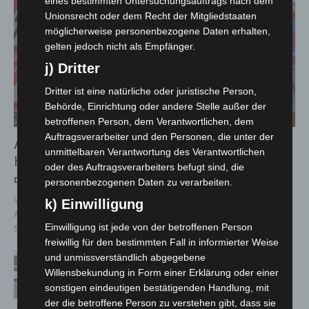
eines bestimmten Untersuchungsauftrags nach dem
Unionsrecht oder dem Recht der Mitgliedstaaten
möglicherweise personenbezogene Daten erhalten,
gelten jedoch nicht als Empfänger.
j) Dritter
Dritter ist eine natürliche oder juristische Person,
Behörde, Einrichtung oder andere Stelle außer der
betroffenen Person, dem Verantwortlichen, dem
Auftragsverarbeiter und den Personen, die unter der
A2: Zweite Turbobaustelle startet zwischen
unmittelbaren Verantwortung des Verantwortlichen
Hannover-West und Bothfeld
oder des Auftragsverarbeiters befugt sind, die
Die Redaktion
-
8. August 2026
personenbezogenen Daten zu verarbeiten.
Vollsperrung Richtung Berlin vom 7. bis 10. August – Umleitung über
k) Einwilligung
A352 und A7 Hannover. Auf der A2 steht das zweite
Einwilligung ist jede von der betroffenen Person
Sanierungswochenende zwischen dem Autobahndreieck...
freiwillig für den bestimmten Fall in informierter Weise
Niedersachsen: Feuerwehrkräfte kehren
und unmissverständlich abgegebene
nach Waldbrandeinsatz aus Spanien zurück
Willensbekundung in Form einer Erklärung oder einer
7. August 2026
sonstigen eindeutigen bestätigenden Handlung, mit
der die betroffene Person zu verstehen gibt, dass sie