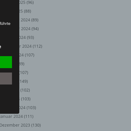
Februar 2025
(96)
Januar 2025
(88)
Dezember 2024
(89)
führte
November 2024
(94)
ion,
Oktober 2024
(93)
lesen,
September 2024
(112)
e
reitung
August 2024
(107)
fung,
Juli 2024
(89)
Juni 2024
(107)
Mai 2024
(149)
April 2024
(102)
März 2024
(103)
Februar 2024
(103)
Januar 2024
(111)
et
Dezember 2023
(130)
Person