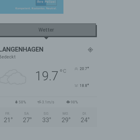
Wetter
LANGENHAGEN
Bedeckt
°
20.7
°
C
19.7
°
18.8
58%
3.1m/s
98%
FR.
SA.
SO.
MO.
DI.
21
°
27
°
33
°
29
°
24
°