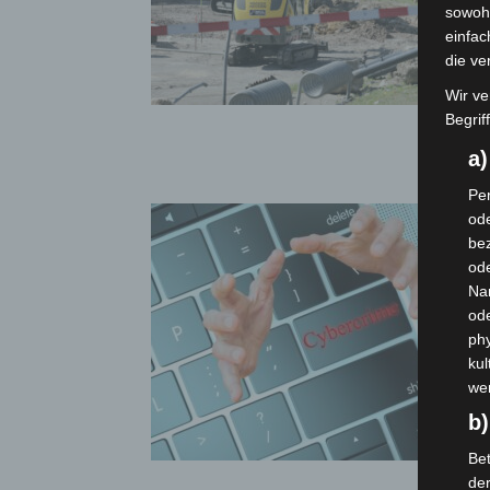
sowohl
einfac
die ve
Wir ve
Begrif
a
Per
ode
bez
ode
Na
od
phy
kul
we
b)
Bet
de