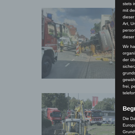
stets 
mit de
dieser
Art, U
person
dieser
Wir ha
organ
der üb
sicher
grunds
gewähr
frei, 
telefo
Beg
Die Da
Europä
Grund