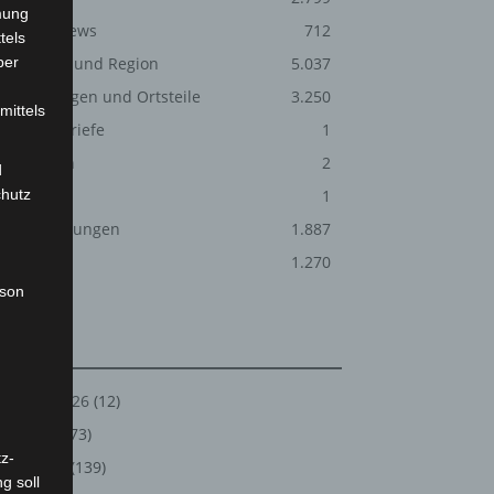
mung
Corona-News
712
tels
ber
Hannover und Region
5.037
Langenhagen und Ortsteile
3.250
mittels
Leserbriefe
1
Menschen
2
d
chutz
Über uns
1
Veranstaltungen
1.887
Welt
1.270
rson
Archiv
August 2026
(12)
Juli 2026
(73)
z-
Juni 2026
(139)
g soll