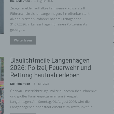
iehen, zu bewerten, insbesondere, um Aspekte bezüglich Arbeitsleistu
Die Redaktion
-
2. August 2026
tschaftlicher Lage, Gesundheit, persönlicher Vorlieben, Interessen,
Zeugen melden auffällige Fahrweise – Polizei stellt
erlässigkeit, Verhalten, Aufenthaltsort oder Ortswechsel dieser natürli
Führerschein sicher Langenhagen. Ein offenbar stark
rson zu analysieren oder vorherzusagen.
alkoholisierter Autofahrer hat am Freitagabend,
31.07.2026, in Langenhagen für einen Polizeieinsatz
) Pseudonymisierung
gesorgt....
eudonymisierung ist die Verarbeitung personenbezogener Daten in ein
ise, auf welche die personenbezogenen Daten ohne Hinzuziehung
Weiterlesen
ätzlicher Informationen nicht mehr einer spezifischen betroffenen Per
geordnet werden können, sofern diese zusätzlichen Informationen ges
fbewahrt werden und technischen und organisatorischen Maßnahmen
Blaulichtmeile Langenhagen
erliegen, die gewährleisten, dass die personenbezogenen Daten nicht 
2026: Polizei, Feuerwehr und
ntifizierten oder identifizierbaren natürlichen Person zugewiesen werde
Rettung hautnah erleben
 Verantwortlicher oder für die Verarbeitung
rantwortlicher
Die Redaktion
-
31. Juli 2026
antwortlicher oder für die Verarbeitung Verantwortlicher ist die natürlic
Über 40 Einsatzfahrzeuge, Polizeihubschrauber „Phoenix“
r juristische Person, Behörde, Einrichtung oder andere Stelle, die allei
und großes Familienprogramm am 9. August
Langenhagen. Am Sonntag, 09. August 2026, wird die
meinsam mit anderen über die Zwecke und Mittel der Verarbeitung von
Langenhagener Innenstadt erneut zum Treffpunkt für...
rsonenbezogenen Daten entscheidet. Sind die Zwecke und Mittel diese
arbeitung durch das Unionsrecht oder das Recht der Mitgliedstaaten