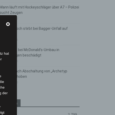
Mann läuft mit Hockeyschläger über A7 – Polizei
sucht Zeugen
5. August 2026
Celle: Mensch stirbt bei Bagger-Unfall auf
Baustelle
5. August 2026
Gasleitung bei McDonald’s-Umbau in
tz hat
Langenhagen beschädigt
er
5. August 2026
Anklage nach Abschaltung von „Archetyp
e
Market“ erhoben
die
3. August 2026
che
g der
Kategorien
r
lgt
Blaulicht
2.799