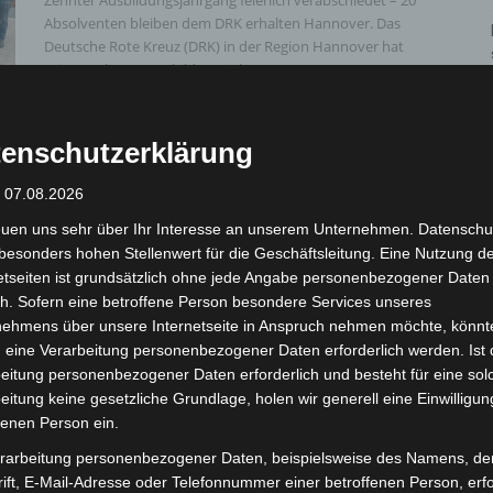
Zehnter Ausbildungsjahrgang feierlich verabschiedet – 20
Absolventen bleiben dem DRK erhalten Hannover. Das
Deutsche Rote Kreuz (DRK) in der Region Hannover hat
seinen zehnten Ausbildungsjahrgang...
Weiterlesen
enschutzerklärung
: 07.08.2026
Mann läuft mit
Hockeyschläger über A7 –
euen uns sehr über Ihr Interesse an unserem Unternehmen. Datenschu
besonders hohen Stellenwert für die Geschäftsleitung. Eine Nutzung d
Polizei sucht Zeugen
etseiten ist grundsätzlich ohne jede Angabe personenbezogener Daten
h. Sofern eine betroffene Person besondere Services unseres
Die Redaktion
-
5. August 2026
nehmens über unsere Internetseite in Anspruch nehmen möchte, könnt
27-Jähriger versucht auf der Autobahn Fahrzeuge
 eine Verarbeitung personenbezogener Daten erforderlich werden. Ist 
anzuhalten – Ermittler bitten gefährdete
eitung personenbezogener Daten erforderlich und besteht für eine sol
Verkehrsteilnehmer um Hinweise Hannover. Ein 27 Jahre
eitung keine gesetzliche Grundlage, holen wir generell eine Einwilligun
alter Mann hat am Montagmittag (03.08.2026) auf...
fenen Person ein.
Weiterlesen
rarbeitung personenbezogener Daten, beispielsweise des Namens, de
ift, E-Mail-Adresse oder Telefonnummer einer betroffenen Person, erfo