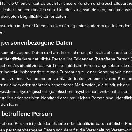
 für die Öffentlichkeit als auch für unsere Kunden und Geschäftspartne
gesichert, Reparatur läuft Langenhagen. Bei
h lesbar und verständlich sein. Um dies zu gewährleisten, möchten wir
Umbauarbeiten an einer McDonald’s-Filiale in
rwendeten Begrifflichkeiten erläutern.
Langenhagen ist am heutigen Montagvormittag eine
Gasleitung beschädigt worden....
rwenden in dieser Datenschutzerklärung unter anderem die folgenden
fe:
Weiterlesen
) personenbezogene Daten
sonenbezogene Daten sind alle Informationen, die sich auf eine identifi
Anklage nach Abschaltung von
r identifizierbare natürliche Person (im Folgenden "betroffene Person"
iehen. Als identifizierbar wird eine natürliche Person angesehen, die di
„Archetyp Market“ erhoben
r indirekt, insbesondere mittels Zuordnung zu einer Kennung wie ein
Die Redaktion
-
3. August 2026
men, zu einer Kennnummer, zu Standortdaten, zu einer Online-Kennu
er zu einem oder mehreren besonderen Merkmalen, die Ausdruck der
Mutmaßlicher Betreiber des größten Drogenmarktplatzes
sischen, physiologischen, genetischen, psychischen, wirtschaftlichen,
im Darknet muss sich vor dem Landgericht Frankfurt
turellen oder sozialen Identität dieser natürlichen Person sind, identifizi
verantworten Wiesbaden. Mehr als ein Jahr nach der
Zerschlagung des Darknet-Marktplatzes „Archetyp...
rden kann.
 betroffene Person
Weiterlesen
roffene Person ist jede identifizierte oder identifizierbare natürliche Pe
ren personenbezogene Daten von dem für die Verarbeitung Verantwort