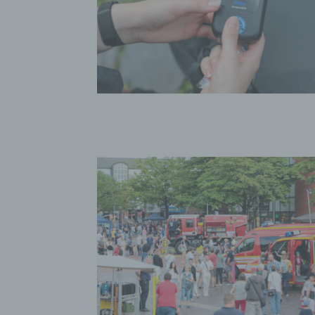
bez
wir
Zuv
Pe
f
Ps
We
zus
zu
au
unt
ide
g)
Ve
Ver
ode
ge
pe
Ver