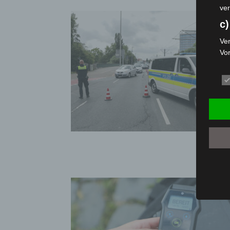
ver
c)
Ver
Vo
pe
da
das
ode
die
d
Ein
per
ei
e)
Pro
Da
wer