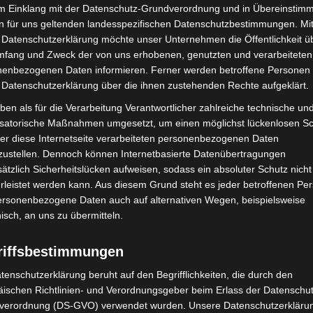
im Einklang mit der Datenschutz-Grundverordnung und in Übereinstim
n für uns geltenden landesspezifischen Datenschutzbestimmungen. Mit
Celle: Mensch stirbt bei
 Datenschutzerklärung möchte unser Unternehmen die Öffentlichkeit ü
Bagger-Unfall auf Baustelle
mfang und Zweck der von uns erhobenen, genutzten und verarbeiteten
enbezogenen Daten informieren. Ferner werden betroffene Personen 
Die Redaktion
-
5. August 2026
 Datenschutzerklärung über die ihnen zustehenden Rechte aufgeklärt.
Kettenbagger kippt bei Abrissarbeiten um – Feuerwehr
barg eingeklemmte Person Celle. Bei einem schweren
ben als für die Verarbeitung Verantwortlicher zahlreiche technische un
Arbeitsunfall auf einer Baustelle in Celle ist am
isatorische Maßnahmen umgesetzt, um einen möglichst lückenlosen S
Mittwochnachmittag ein Mensch...
er diese Internetseite verarbeiteten personenbezogenen Daten
zustellen. Dennoch können Internetbasierte Datenübertragungen
Weiterlesen
ätzlich Sicherheitslücken aufweisen, sodass ein absoluter Schutz nicht
leistet werden kann. Aus diesem Grund steht es jeder betroffenen Pe
personenbezogene Daten auch auf alternativen Wegen, beispielsweise
nisch, an uns zu übermitteln.
Gasleitung bei McDonald’s-
Umbau in Langenhagen
riffsbestimmungen
beschädigt
tenschutzerklärung beruht auf den Begrifflichkeiten, die durch den
ischen Richtlinien- und Verordnungsgeber beim Erlass der Datenschut
Die Redaktion
-
5. August 2026
verordnung (DS-GVO) verwendet wurden. Unsere Datenschutzerklärun
Feuerwehreinsatz an der Westfalenstraße – Baustelle