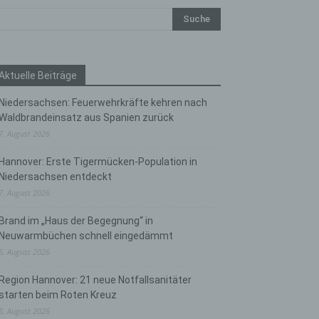
Aktuelle Beiträge
Niedersachsen: Feuerwehrkräfte kehren nach
Waldbrandeinsatz aus Spanien zurück
7. August 2026
Hannover: Erste Tigermücken-Population in
Niedersachsen entdeckt
7. August 2026
Brand im „Haus der Begegnung“ in
Neuwarmbüchen schnell eingedämmt
6. August 2026
Region Hannover: 21 neue Notfallsanitäter
starten beim Roten Kreuz
5. August 2026