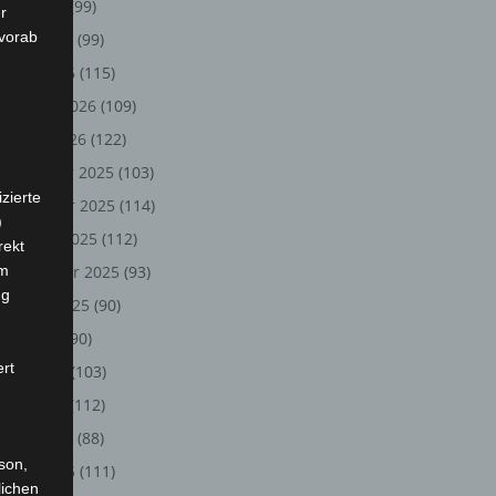
Mai 2026
(99)
r
 vorab
April 2026
(99)
März 2026
(115)
Februar 2026
(109)
Januar 2026
(122)
Dezember 2025
(103)
zierte
November 2025
(114)
)
Oktober 2025
(112)
rekt
em
September 2025
(93)
ng
August 2025
(90)
Juli 2025
(90)
ert
Juni 2025
(103)
Mai 2025
(112)
April 2025
(88)
rson,
März 2025
(111)
lichen