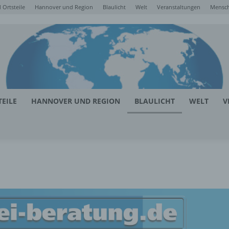
Ortsteile
Hannover und Region
Blaulicht
Welt
Veranstaltungen
Mensc
EILE
HANNOVER UND REGION
BLAULICHT
WELT
V