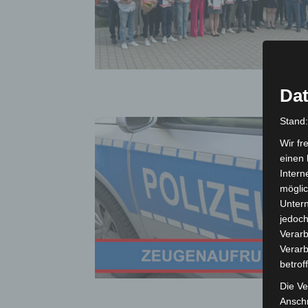
Dat
Stand
Wir fr
einen 
Intern
möglic
Unter
jedoch
Verarb
Verarb
betrof
Die Ve
Anschr