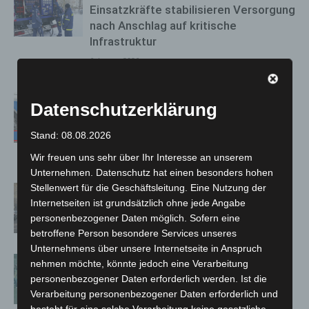
Einsatzkräfte stabilisieren Versorgung
nach Anschlag auf kritische
Infrastruktur
6. Januar 2026
Hannover: Polizei sucht Zeugen nach
Datenschutzerklärung
tödlicher Auseinandersetzung im
Hauptbahnhof
Stand: 08.08.2026
13. Dezember 2023
Wir freuen uns sehr über Ihr Interesse an unserem
Unternehmen. Datenschutz hat einen besonders hohen
Stellenwert für die Geschäftsleitung. Eine Nutzung der
PKW brennt auf Gelände eines
Internetseiten ist grundsätzlich ohne jede Angabe
Autoverwerters
personenbezogener Daten möglich. Sofern eine
23. November 2022
betroffene Person besondere Services unseres
Unternehmens über unsere Internetseite in Anspruch
Aus fünf Metern Höhe: Männer
nehmen möchte, könnte jedoch eine Verarbeitung
bewerfen Bundespolizisten und
personenbezogener Daten erforderlich werden. Ist die
Fahrzeuge – Festnahme
Verarbeitung personenbezogener Daten erforderlich und