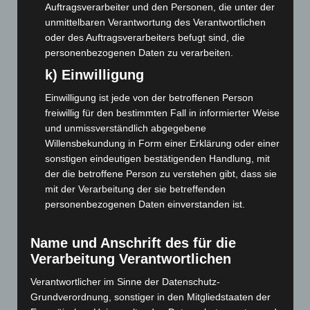
September 2022
(205)
Auftragsverarbeiter und den Personen, die unter der
unmittelbaren Verantwortung des Verantwortlichen
August 2022
(166)
oder des Auftragsverarbeiters befugt sind, die
Juli 2022
(133)
personenbezogenen Daten zu verarbeiten.
Juni 2022
(167)
k) Einwilligung
Mai 2022
(177)
Einwilligung ist jede von der betroffenen Person
April 2022
(198)
freiwillig für den bestimmten Fall in informierter Weise
und unmissverständlich abgegebene
März 2022
(221)
Willensbekundung in Form einer Erklärung oder einer
Februar 2022
(189)
sonstigen eindeutigen bestätigenden Handlung, mit
Januar 2022
(190)
der die betroffene Person zu verstehen gibt, dass sie
mit der Verarbeitung der sie betreffenden
Dezember 2021
(204)
personenbezogenen Daten einverstanden ist.
November 2021
(215)
Oktober 2021
(171)
Name und Anschrift des für die
September 2021
(180)
Verarbeitung Verantwortlichen
August 2021
(154)
Verantwortlicher im Sinne der Datenschutz-
Juli 2021
(213)
Grundverordnung, sonstiger in den Mitgliedstaaten der