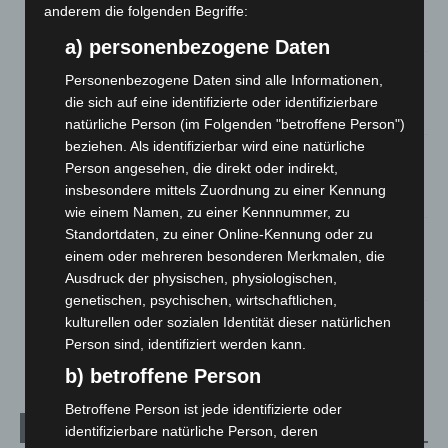
entdeckt
anderem die folgenden Begriffe:
7. August 2026
a) personenbezogene Daten
Brand im „Haus der Begegnung“ in Neuwarmbüchen schnell
Personenbezogene Daten sind alle Informationen,
eingedämmt
die sich auf eine identifizierte oder identifizierbare
6. August 2026
natürliche Person (im Folgenden "betroffene Person")
beziehen. Als identifizierbar wird eine natürliche
Region Hannover: 21 neue Notfallsanitäter starten beim
Person angesehen, die direkt oder indirekt,
Roten Kreuz
insbesondere mittels Zuordnung zu einer Kennung
5. August 2026
wie einem Namen, zu einer Kennnummer, zu
Standortdaten, zu einer Online-Kennung oder zu
Mann läuft mit Hockeyschläger über A7 – Polizei sucht
einem oder mehreren besonderen Merkmalen, die
Zeugen
Ausdruck der physischen, physiologischen,
5. August 2026
genetischen, psychischen, wirtschaftlichen,
kulturellen oder sozialen Identität dieser natürlichen
Celle: Mensch stirbt bei Bagger-Unfall auf Baustelle
Person sind, identifiziert werden kann.
5. August 2026
b) betroffene Person
Betroffene Person ist jede identifizierte oder
Kategorien
identifizierbare natürliche Person, deren