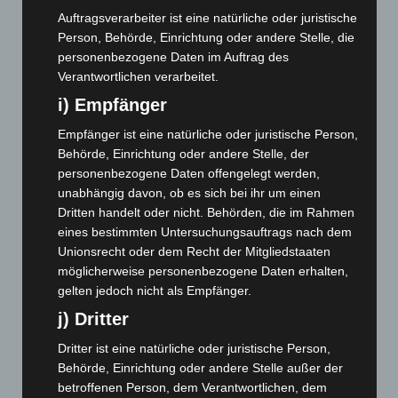
Dezember 2023
(130)
Auftragsverarbeiter ist eine natürliche oder juristische
November 2023
(130)
Person, Behörde, Einrichtung oder andere Stelle, die
Oktober 2023
(114)
personenbezogene Daten im Auftrag des
Verantwortlichen verarbeitet.
September 2023
(133)
i) Empfänger
August 2023
(134)
Empfänger ist eine natürliche oder juristische Person,
Juli 2023
(118)
Behörde, Einrichtung oder andere Stelle, der
Juni 2023
(142)
personenbezogene Daten offengelegt werden,
Mai 2023
(139)
unabhängig davon, ob es sich bei ihr um einen
Dritten handelt oder nicht. Behörden, die im Rahmen
April 2023
(155)
eines bestimmten Untersuchungsauftrags nach dem
März 2023
(174)
Unionsrecht oder dem Recht der Mitgliedstaaten
Februar 2023
(154)
möglicherweise personenbezogene Daten erhalten,
gelten jedoch nicht als Empfänger.
Januar 2023
(140)
j) Dritter
Dezember 2022
(130)
Dritter ist eine natürliche oder juristische Person,
November 2022
(167)
Behörde, Einrichtung oder andere Stelle außer der
Oktober 2022
(166)
betroffenen Person, dem Verantwortlichen, dem