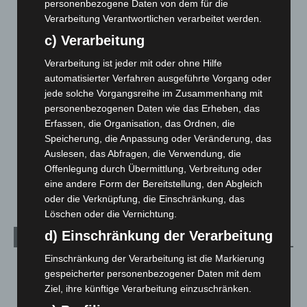
personenbezogene Daten von dem für die
Blaulicht
2.799
Verarbeitung Verantwortlichen verarbeitet werden.
Corona-News
712
c) Verarbeitung
Hannover und Region
5.039
Verarbeitung ist jeder mit oder ohne Hilfe
Langenhagen und Ortsteile
3.252
automatisierter Verfahren ausgeführte Vorgang oder
jede solche Vorgangsreihe im Zusammenhang mit
Leserbriefe
1
personenbezogenen Daten wie das Erheben, das
Menschen
2
Erfassen, die Organisation, das Ordnen, die
Über uns
1
Speicherung, die Anpassung oder Veränderung, das
Auslesen, das Abfragen, die Verwendung, die
Veranstaltungen
1.888
Offenlegung durch Übermittlung, Verbreitung oder
Welt
1.271
eine andere Form der Bereitstellung, den Abgleich
oder die Verknüpfung, die Einschränkung, das
Löschen oder die Vernichtung.
d) Einschränkung der Verarbeitung
Archiv
Einschränkung der Verarbeitung ist die Markierung
August 2026
(14)
gespeicherter personenbezogener Daten mit dem
Juli 2026
(73)
Ziel, ihre künftige Verarbeitung einzuschränken.