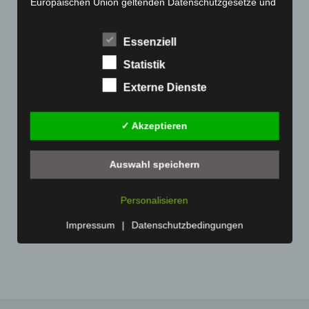
Europäischen Union geltenden Datenschutzgesetze und
Juni 2021
(198)
anderer Bestimmungen mit datenschutzrechtlichem
Mai 2021
(200)
Charakter ist:
Essenziell
April 2021
(163)
Carl-Marcus Müller
Statistik
März 2021
(228)
Reuterdamm 49
Externe Dienste
Februar 2021
(189)
30853 Langenhagen - Deutschland
Januar 2021
(192)
Telefon: 0511-215 6000
✓ Akzeptieren
Dezember 2020
(182)
Fax: 0511-866 789 33
November 2020
(163)
Auswahl speichern
E-Mail:
Oktober 2020
(158)
September 2020
(138)
Cookies
Personalisieren
Juli 2020
(1)
Die Internetseiten verwenden Cookies. Cookies sind
Impressum
|
Datenschutzbedingungen
November 2019
(1)
Textdateien, welche über einen Internetbrowser auf
einem Computersystem abgelegt und gespeichert
werden.
Zahlreiche Internetseiten und Server verwenden
Cookies. Viele Cookies enthalten eine sogenannte