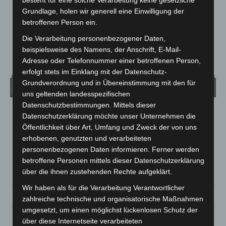
besteht für eine solche Verarbeitung keine gesetzliche
31. Januar 2022
Grundlage, holen wir generell eine Einwilligung der
betroffenen Person ein.
Die Verarbeitung personenbezogener Daten,
1
2
3
beispielsweise des Namens, der Anschrift, E-Mail-
Adresse oder Telefonnummer einer betroffenen Person,
erfolgt stets im Einklang mit der Datenschutz-
Grundverordnung und in Übereinstimmung mit den für
Wetter
uns geltenden landesspezifischen
Datenschutzbestimmungen. Mittels dieser
LANGENHAGEN
Datenschutzerklärung möchte unser Unternehmen die
Öffentlichkeit über Art, Umfang und Zweck der von uns
Klarer Himmel
erhobenen, genutzten und verarbeiteten
°
25.2
°
C
24.3
personenbezogenen Daten informieren. Ferner werden
betroffene Personen mittels dieser Datenschutzerklärung
°
23.3
über die ihnen zustehenden Rechte aufgeklärt.
Wir haben als für die Verarbeitung Verantwortlicher
38%
3.6m/s
7%
zahlreiche technische und organisatorische Maßnahmen
umgesetzt, um einen möglichst lückenlosen Schutz der
SA.
SO.
MO.
DI.
MI.
27
°
34
°
26
°
23
°
26
°
über diese Internetseite verarbeiteten