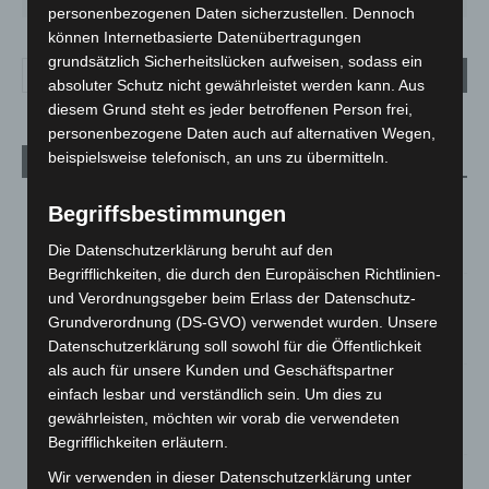
personenbezogenen Daten sicherzustellen. Dennoch
können Internetbasierte Datenübertragungen
grundsätzlich Sicherheitslücken aufweisen, sodass ein
absoluter Schutz nicht gewährleistet werden kann. Aus
diesem Grund steht es jeder betroffenen Person frei,
personenbezogene Daten auch auf alternativen Wegen,
beispielsweise telefonisch, an uns zu übermitteln.
Aktuelle Beiträge
Kunst trifft Weingenuss: Barbara-Susann Mehring zeigt ihre
Begriffsbestimmungen
Werke im Jacques’ Wein-Depot Isernhagen
Die Datenschutzerklärung beruht auf den
8. August 2026
Begrifflichkeiten, die durch den Europäischen Richtlinien-
A2: Zweite Turbobaustelle startet zwischen Hannover-West
und Verordnungsgeber beim Erlass der Datenschutz-
und Bothfeld
Grundverordnung (DS-GVO) verwendet wurden. Unsere
8. August 2026
Datenschutzerklärung soll sowohl für die Öffentlichkeit
als auch für unsere Kunden und Geschäftspartner
Niedersachsen: Feuerwehrkräfte kehren nach
einfach lesbar und verständlich sein. Um dies zu
Waldbrandeinsatz aus Spanien zurück
gewährleisten, möchten wir vorab die verwendeten
7. August 2026
Begrifflichkeiten erläutern.
Hannover: Erste Tigermücken-Population in Niedersachsen
Wir verwenden in dieser Datenschutzerklärung unter