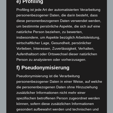
Juni 2026
(139)
e) Profiling
Mai 2026
(99)
Profiling ist jede Art der automatisierten Verarbeitung
April 2026
(99)
personenbezogener Daten, die darin besteht, dass
diese personenbezogenen Daten verwendet werden,
März 2026
(115)
um bestimmte persönliche Aspekte, die sich auf eine
Februar 2026
(109)
natürliche Person beziehen, zu bewerten,
insbesondere, um Aspekte bezüglich Arbeitsleistung,
Januar 2026
(122)
wirtschaftlicher Lage, Gesundheit, persönlicher
Dezember 2025
(103)
Vorlieben, Interessen, Zuverlässigkeit, Verhalten,
November 2025
(114)
Aufenthaltsort oder Ortswechsel dieser natürlichen
Person zu analysieren oder vorherzusagen.
Oktober 2025
(112)
f) Pseudonymisierung
September 2025
(93)
August 2025
(90)
Pseudonymisierung ist die Verarbeitung
personenbezogener Daten in einer Weise, auf welche
Juli 2025
(90)
die personenbezogenen Daten ohne Hinzuziehung
Juni 2025
(103)
zusätzlicher Informationen nicht mehr einer
spezifischen betroffenen Person zugeordnet werden
Mai 2025
(112)
können, sofern diese zusätzlichen Informationen
April 2025
(88)
gesondert aufbewahrt werden und technischen und