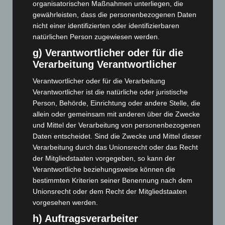
März 2025
(111)
organisatorischen Maßnahmen unterliegen, die
gewährleisten, dass die personenbezogenen Daten
Februar 2025
(96)
nicht einer identifizierten oder identifizierbaren
Januar 2025
(88)
natürlichen Person zugewiesen werden.
Dezember 2024
(89)
g) Verantwortlicher oder für die
November 2024
(94)
Verarbeitung Verantwortlicher
Oktober 2024
(93)
Verantwortlicher oder für die Verarbeitung
September 2024
(112)
Verantwortlicher ist die natürliche oder juristische
Person, Behörde, Einrichtung oder andere Stelle, die
August 2024
(107)
allein oder gemeinsam mit anderen über die Zwecke
Juli 2024
(89)
und Mittel der Verarbeitung von personenbezogenen
Daten entscheidet. Sind die Zwecke und Mittel dieser
Juni 2024
(107)
Verarbeitung durch das Unionsrecht oder das Recht
Mai 2024
(149)
der Mitgliedstaaten vorgegeben, so kann der
April 2024
(102)
Verantwortliche beziehungsweise können die
bestimmten Kriterien seiner Benennung nach dem
März 2024
(103)
Unionsrecht oder dem Recht der Mitgliedstaaten
Februar 2024
(103)
vorgesehen werden.
Januar 2024
(111)
h) Auftragsverarbeiter