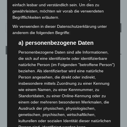
FR.
SA.
SO.
MO.
DI.
einfach lesbar und verständlich sein. Um dies zu
25
°
26
°
31
°
35
°
20
°
gewährleisten, möchten wir vorab die verwendeten
Begrifflichkeiten erläutern.
Wir verwenden in dieser Datenschutzerklärung unter
anderem die folgenden Begriffe:
a) personenbezogene Daten
Aktuelle Beiträge
Personenbezogene Daten sind alle Informationen,
die sich auf eine identifizierte oder identifizierbare
Brand im „Haus der Begegnung“ in Neuwarmbüchen schnell
natürliche Person (im Folgenden "betroffene Person")
eingedämmt
beziehen. Als identifizierbar wird eine natürliche
6. August 2026
Person angesehen, die direkt oder indirekt,
insbesondere mittels Zuordnung zu einer Kennung
Region Hannover: 21 neue Notfallsanitäter starten beim
wie einem Namen, zu einer Kennnummer, zu
Roten Kreuz
Standortdaten, zu einer Online-Kennung oder zu
5. August 2026
einem oder mehreren besonderen Merkmalen, die
Mann läuft mit Hockeyschläger über A7 – Polizei sucht
Ausdruck der physischen, physiologischen,
Zeugen
genetischen, psychischen, wirtschaftlichen,
5. August 2026
kulturellen oder sozialen Identität dieser natürlichen