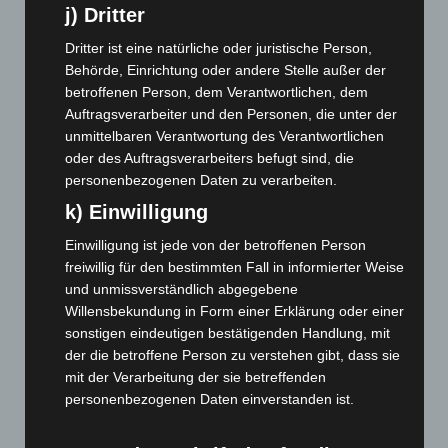
j) Dritter
Dezember 2023
(130)
November 2023
(130)
Dritter ist eine natürliche oder juristische Person,
Behörde, Einrichtung oder andere Stelle außer der
Oktober 2023
(114)
betroffenen Person, dem Verantwortlichen, dem
September 2023
(133)
Auftragsverarbeiter und den Personen, die unter der
unmittelbaren Verantwortung des Verantwortlichen
August 2023
(134)
oder des Auftragsverarbeiters befugt sind, die
Juli 2023
(118)
personenbezogenen Daten zu verarbeiten.
Juni 2023
(142)
k) Einwilligung
Mai 2023
(139)
Einwilligung ist jede von der betroffenen Person
April 2023
(155)
freiwillig für den bestimmten Fall in informierter Weise
März 2023
(174)
und unmissverständlich abgegebene
Willensbekundung in Form einer Erklärung oder einer
Februar 2023
(154)
sonstigen eindeutigen bestätigenden Handlung, mit
Januar 2023
(140)
der die betroffene Person zu verstehen gibt, dass sie
Dezember 2022
(130)
mit der Verarbeitung der sie betreffenden
personenbezogenen Daten einverstanden ist.
November 2022
(167)
Oktober 2022
(166)