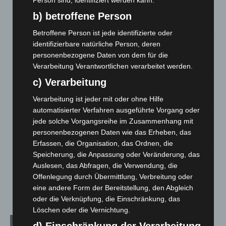
Person sind, identifiziert werden kann.
Celle: Mensch stirbt bei Bagger-Unfall auf Baustelle
b) betroffene Person
5. August 2026
Betroffene Person ist jede identifizierte oder
Gasleitung bei McDonald’s-Umbau in Langenhagen
identifizierbare natürliche Person, deren
beschädigt
personenbezogene Daten von dem für die
5. August 2026
Verarbeitung Verantwortlichen verarbeitet werden.
c) Verarbeitung
Anklage nach Abschaltung von „Archetyp Market“ erhoben
3. August 2026
Verarbeitung ist jeder mit oder ohne Hilfe
automatisierter Verfahren ausgeführte Vorgang oder
Hannover: Polizei stoppt 166 Trunkenheitsfahrten bei
jede solche Vorgangsreihe im Zusammenhang mit
Großkontrolle
personenbezogenen Daten wie das Erheben, das
2. August 2026
Erfassen, die Organisation, das Ordnen, die
Speicherung, die Anpassung oder Veränderung, das
Hannover Klassik Open Air 2026: Französische Oper im
Auslesen, das Abfragen, die Verwendung, die
Maschpark
Offenlegung durch Übermittlung, Verbreitung oder
2. August 2026
eine andere Form der Bereitstellung, den Abgleich
oder die Verknüpfung, die Einschränkung, das
Löschen oder die Vernichtung.
Kategorien