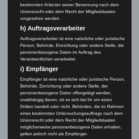
März 2025
(111)
bestimmten Kriterien seiner Benennung nach dem
Unionsrecht oder dem Recht der Mitgliedstaaten
Februar 2025
(96)
vorgesehen werden.
Januar 2025
(88)
h) Auftragsverarbeiter
Dezember 2024
(89)
Auftragsverarbeiter ist eine natürliche oder juristische
November 2024
(94)
Person, Behörde, Einrichtung oder andere Stelle, die
Oktober 2024
(93)
personenbezogene Daten im Auftrag des
Verantwortlichen verarbeitet.
September 2024
(112)
i) Empfänger
August 2024
(107)
Juli 2024
(89)
Empfänger ist eine natürliche oder juristische Person,
Behörde, Einrichtung oder andere Stelle, der
Juni 2024
(107)
personenbezogene Daten offengelegt werden,
Mai 2024
(149)
unabhängig davon, ob es sich bei ihr um einen
Dritten handelt oder nicht. Behörden, die im Rahmen
April 2024
(102)
eines bestimmten Untersuchungsauftrags nach dem
März 2024
(103)
Unionsrecht oder dem Recht der Mitgliedstaaten
Februar 2024
(103)
möglicherweise personenbezogene Daten erhalten,
gelten jedoch nicht als Empfänger.
Januar 2024
(111)