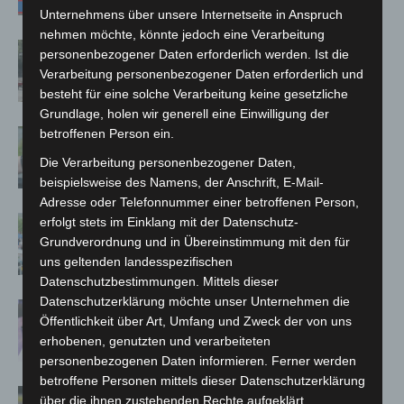
Unternehmens über unsere Internetseite in Anspruch
nehmen möchte, könnte jedoch eine Verarbeitung
Gasleitung bei McDonald’s-Umbau in
personenbezogener Daten erforderlich werden. Ist die
Langenhagen beschädigt
Verarbeitung personenbezogener Daten erforderlich und
besteht für eine solche Verarbeitung keine gesetzliche
Grundlage, holen wir generell eine Einwilligung der
betroffenen Person ein.
Langenhagen: Autofahrer mit 3,17
Promille aus dem Verkehr gezogen
Die Verarbeitung personenbezogener Daten,
beispielsweise des Namens, der Anschrift, E-Mail-
Adresse oder Telefonnummer einer betroffenen Person,
Blaulichtmeile Langenhagen 2026:
erfolgt stets im Einklang mit der Datenschutz-
Polizei, Feuerwehr und Rettung
Grundverordnung und in Übereinstimmung mit den für
uns geltenden landesspezifischen
hautnah erleben
Datenschutzbestimmungen. Mittels dieser
Datenschutzerklärung möchte unser Unternehmen die
Polizei Langenhagen testet Aufnahme
Öffentlichkeit über Art, Umfang und Zweck der von uns
von Anzeigen per Videochat
erhobenen, genutzten und verarbeiteten
personenbezogenen Daten informieren. Ferner werden
betroffene Personen mittels dieser Datenschutzerklärung
Vermisste Seniorin aus Godshorn tot
über die ihnen zustehenden Rechte aufgeklärt.