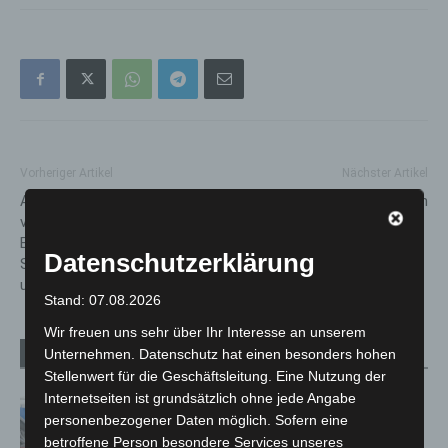
Vorheriger Artikel
Nächster Artikel
Ab sofort: Rücknahmepflicht
Küchenbrand in Altgarbsen
von Elektro- und
Elektronikaltgeräten im
Datenschutzerklärung
Supermarkt, bei Discountern
und Drogeriemärkten
Stand: 07.08.2026
Wir freuen uns sehr über Ihr Interesse an unserem
Unternehmen. Datenschutz hat einen besonders hohen
Verwandte Artikel
Mehr vom Autor
Stellenwert für die Geschäftsleitung. Eine Nutzung der
Internetseiten ist grundsätzlich ohne jede Angabe
Mann läuft mit Hockeyschläger über
personenbezogener Daten möglich. Sofern eine
A7 – Polizei sucht Zeugen
betroffene Person besondere Services unseres