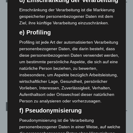
d) Einschränkung der Verarbeitung
Einschränkung der Verarbeitung ist die Markierung
Blaulicht
2.798
gespeicherter personenbezogener Daten mit dem
Corona-News
712
Ziel, ihre künftige Verarbeitung einzuschränken.
Hannover und Region
5.035
e) Profiling
Langenhagen und Ortsteile
3.249
Profiling ist jede Art der automatisierten Verarbeitung
Leserbriefe
1
personenbezogener Daten, die darin besteht, dass
Menschen
2
diese personenbezogenen Daten verwendet werden,
um bestimmte persönliche Aspekte, die sich auf eine
Über uns
1
natürliche Person beziehen, zu bewerten,
Veranstaltungen
1.887
insbesondere, um Aspekte bezüglich Arbeitsleistung,
wirtschaftlicher Lage, Gesundheit, persönlicher
Welt
1.269
Vorlieben, Interessen, Zuverlässigkeit, Verhalten,
Aufenthaltsort oder Ortswechsel dieser natürlichen
Person zu analysieren oder vorherzusagen.
Archiv
f) Pseudonymisierung
August 2026
(10)
Pseudonymisierung ist die Verarbeitung
personenbezogener Daten in einer Weise, auf welche
Juli 2026
(73)