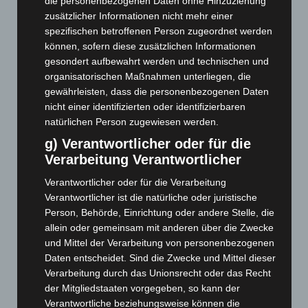
die personenbezogenen Daten ohne Hinzuziehung
Juni 2026
(139)
zusätzlicher Informationen nicht mehr einer
Mai 2026
(99)
spezifischen betroffenen Person zugeordnet werden
können, sofern diese zusätzlichen Informationen
April 2026
(99)
gesondert aufbewahrt werden und technischen und
März 2026
(115)
organisatorischen Maßnahmen unterliegen, die
Februar 2026
(109)
gewährleisten, dass die personenbezogenen Daten
nicht einer identifizierten oder identifizierbaren
Januar 2026
(122)
natürlichen Person zugewiesen werden.
Dezember 2025
(103)
g) Verantwortlicher oder für die
November 2025
(114)
Verarbeitung Verantwortlicher
Oktober 2025
(112)
Verantwortlicher oder für die Verarbeitung
September 2025
(93)
Verantwortlicher ist die natürliche oder juristische
Person, Behörde, Einrichtung oder andere Stelle, die
August 2025
(90)
allein oder gemeinsam mit anderen über die Zwecke
Juli 2025
(90)
und Mittel der Verarbeitung von personenbezogenen
Juni 2025
(103)
Daten entscheidet. Sind die Zwecke und Mittel dieser
Verarbeitung durch das Unionsrecht oder das Recht
Mai 2025
(112)
der Mitgliedstaaten vorgegeben, so kann der
April 2025
(88)
Verantwortliche beziehungsweise können die