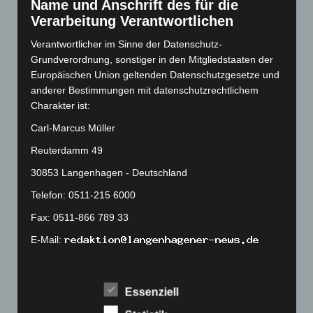
Name und Anschrift des für die
September 2022
(205)
Verarbeitung Verantwortlichen
August 2022
(166)
Verantwortlicher im Sinne der Datenschutz-
Juli 2022
(133)
Grundverordnung, sonstiger in den Mitgliedstaaten der
Europäischen Union geltenden Datenschutzgesetze und
Juni 2022
(167)
anderer Bestimmungen mit datenschutzrechtlichem
Mai 2022
(177)
Charakter ist:
April 2022
(198)
Carl-Marcus Müller
März 2022
(221)
Reuterdamm 49
Februar 2022
(189)
30853 Langenhagen - Deutschland
Januar 2022
(190)
Telefon: 0511-215 6000
Dezember 2021
(204)
Fax: 0511-866 789 33
November 2021
(215)
E-Mail:
Oktober 2021
(171)
September 2021
(180)
Cookies
August 2021
(154)
Essenziell
Die Internetseiten verwenden Cookies. Cookies sind
Juli 2021
(213)