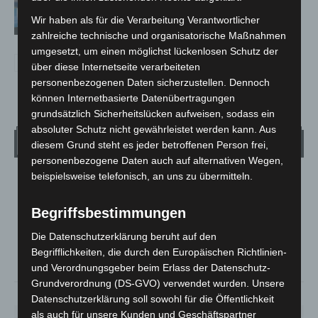
aufgefunden
Wir haben als für die Verarbeitung Verantwortlicher
zahlreiche technische und organisatorische Maßnahmen
umgesetzt, um einen möglichst lückenlosen Schutz der
über diese Internetseite verarbeiteten
personenbezogenen Daten sicherzustellen. Dennoch
können Internetbasierte Datenübertragungen
grundsätzlich Sicherheitslücken aufweisen, sodass ein
absoluter Schutz nicht gewährleistet werden kann. Aus
Wetter
diesem Grund steht es jeder betroffenen Person frei,
personenbezogene Daten auch auf alternativen Wegen,
beispielsweise telefonisch, an uns zu übermitteln.
LANGENHAGEN
Ein Paar Wolken
Begriffsbestimmungen
°
16.1
°
C
14.8
Die Datenschutzerklärung beruht auf den
Begrifflichkeiten, die durch den Europäischen Richtlinien-
°
14
und Verordnungsgeber beim Erlass der Datenschutz-
Grundverordnung (DS-GVO) verwendet wurden. Unsere
73%
2.2m/s
17%
Datenschutzerklärung soll sowohl für die Öffentlichkeit
als auch für unsere Kunden und Geschäftspartner