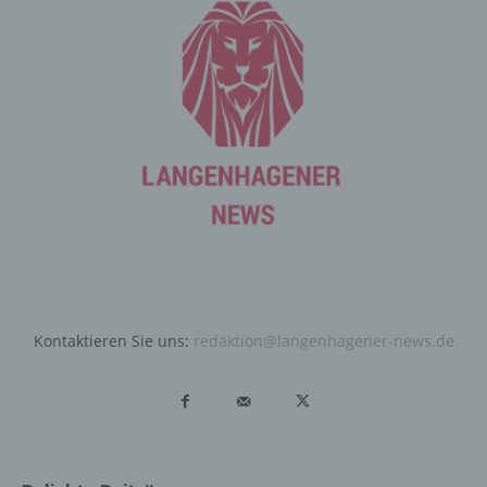
Cookie-ID. Eine Cookie-ID ist eine eindeutige Kennung
des Cookies. Sie besteht aus einer Zeichenfolge, durch
welche Internetseiten und Server dem konkreten
Internetbrowser zugeordnet werden können, in dem das
Cookie gespeichert wurde. Dies ermöglicht es den
besuchten Internetseiten und Servern, den individuellen
Browser der betroffenen Person von anderen
Internetbrowsern, die andere Cookies enthalten, zu
unterscheiden. Ein bestimmter Internetbrowser kann
über die eindeutige Cookie-ID wiedererkannt und
identifiziert werden.
Durch den Einsatz von Cookies kann den Nutzern dieser
Internetseite nutzerfreundlichere Services bereitstellen,
die ohne die Cookie-Setzung nicht möglich wären.
Kontaktieren Sie uns:
redaktion@langenhagener-news.de
Mittels eines Cookies können die Informationen und
Angebote auf unserer Internetseite im Sinne des
Benutzers optimiert werden. Cookies ermöglichen uns,
wie bereits erwähnt, die Benutzer unserer Internetseite
wiederzuerkennen. Zweck dieser Wiedererkennung ist
es, den Nutzern die Verwendung unserer Internetseite