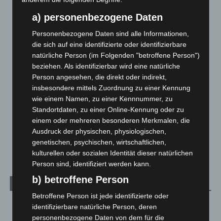
Brand im „Haus der Begegnung“ in Neuwarmbüchen schnell
a) personenbezogene Daten
eingedämmt
6. August 2026
Personenbezogene Daten sind alle Informationen,
die sich auf eine identifizierte oder identifizierbare
Region Hannover: 21 neue Notfallsanitäter starten beim
natürliche Person (im Folgenden "betroffene Person")
Roten Kreuz
beziehen. Als identifizierbar wird eine natürliche
5. August 2026
Person angesehen, die direkt oder indirekt,
insbesondere mittels Zuordnung zu einer Kennung
Mann läuft mit Hockeyschläger über A7 – Polizei sucht
wie einem Namen, zu einer Kennnummer, zu
Zeugen
Standortdaten, zu einer Online-Kennung oder zu
5. August 2026
einem oder mehreren besonderen Merkmalen, die
Ausdruck der physischen, physiologischen,
Celle: Mensch stirbt bei Bagger-Unfall auf Baustelle
genetischen, psychischen, wirtschaftlichen,
5. August 2026
kulturellen oder sozialen Identität dieser natürlichen
Person sind, identifiziert werden kann.
b) betroffene Person
Kategorien
Betroffene Person ist jede identifizierte oder
Blaulicht
2.799
identifizierbare natürliche Person, deren
personenbezogene Daten von dem für die
Corona-News
712