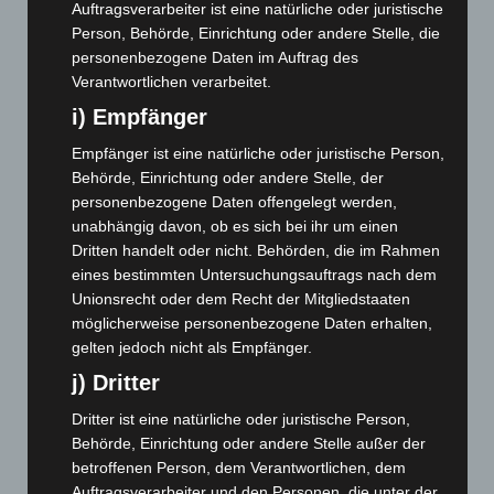
Auftragsverarbeiter ist eine natürliche oder juristische
Oktober 2023
(114)
Person, Behörde, Einrichtung oder andere Stelle, die
September 2023
(133)
personenbezogene Daten im Auftrag des
August 2023
(134)
Verantwortlichen verarbeitet.
Juli 2023
(118)
i) Empfänger
Juni 2023
(142)
Empfänger ist eine natürliche oder juristische Person,
Mai 2023
(139)
Behörde, Einrichtung oder andere Stelle, der
personenbezogene Daten offengelegt werden,
April 2023
(155)
unabhängig davon, ob es sich bei ihr um einen
März 2023
(174)
Dritten handelt oder nicht. Behörden, die im Rahmen
Februar 2023
(154)
eines bestimmten Untersuchungsauftrags nach dem
Unionsrecht oder dem Recht der Mitgliedstaaten
Januar 2023
(140)
möglicherweise personenbezogene Daten erhalten,
Dezember 2022
(130)
gelten jedoch nicht als Empfänger.
November 2022
(167)
j) Dritter
Oktober 2022
(166)
Dritter ist eine natürliche oder juristische Person,
September 2022
(205)
Behörde, Einrichtung oder andere Stelle außer der
betroffenen Person, dem Verantwortlichen, dem
August 2022
(166)
Auftragsverarbeiter und den Personen, die unter der