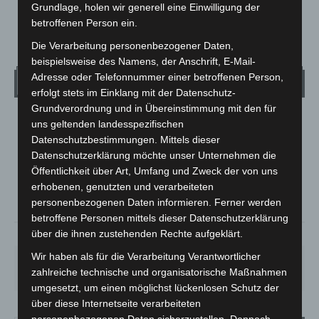
Grundlage, holen wir generell eine Einwilligung der
betroffenen Person ein.
1
2
3
Die Verarbeitung personenbezogener Daten,
beispielsweise des Namens, der Anschrift, E-Mail-
Adresse oder Telefonnummer einer betroffenen Person,
Wetter
erfolgt stets im Einklang mit der Datenschutz-
Grundverordnung und in Übereinstimmung mit den für
LANGENHAGEN
uns geltenden landesspezifischen
Datenschutzbestimmungen. Mittels dieser
Klarer Himmel
Datenschutzerklärung möchte unser Unternehmen die
°
25.2
°
C
Öffentlichkeit über Art, Umfang und Zweck der von uns
24.3
erhobenen, genutzten und verarbeiteten
°
23.3
personenbezogenen Daten informieren. Ferner werden
betroffene Personen mittels dieser Datenschutzerklärung
über die ihnen zustehenden Rechte aufgeklärt.
38%
3.6m/s
7%
Wir haben als für die Verarbeitung Verantwortlicher
SA.
SO.
MO.
DI.
MI.
zahlreiche technische und organisatorische Maßnahmen
27
°
34
°
26
°
23
°
26
°
umgesetzt, um einen möglichst lückenlosen Schutz der
über diese Internetseite verarbeiteten
personenbezogenen Daten sicherzustellen. Dennoch