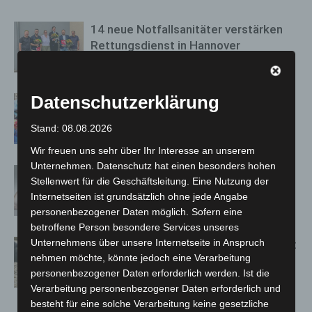
14 neue Notfallsanitäter verstärken
Rettungsdienst in Hannover
26. Juli 2026
Datenschutzerklärung
Maker Faire Hannover 2026 bringt
Technik-Wissen auf die Bühne
Stand: 08.08.2026
26. Juli 2026
Wir freuen uns sehr über Ihr Interesse an unserem
Unternehmen. Datenschutz hat einen besonders hohen
Sicher im Hotel-WLAN: So schützen
Stellenwert für die Geschäftsleitung. Eine Nutzung der
Urlauber ihre Daten auf Reisen
Internetseiten ist grundsätzlich ohne jede Angabe
26. Juli 2026
personenbezogener Daten möglich. Sofern eine
betroffene Person besondere Services unseres
Unternehmens über unsere Internetseite in Anspruch
Nachwuchs im Erlebnis-Zoo Hannover:
nehmen möchte, könnte jedoch eine Verarbeitung
Seltene Ziegen und Schafe geboren
personenbezogener Daten erforderlich werden. Ist die
23. Juli 2026
Verarbeitung personenbezogener Daten erforderlich und
besteht für eine solche Verarbeitung keine gesetzliche