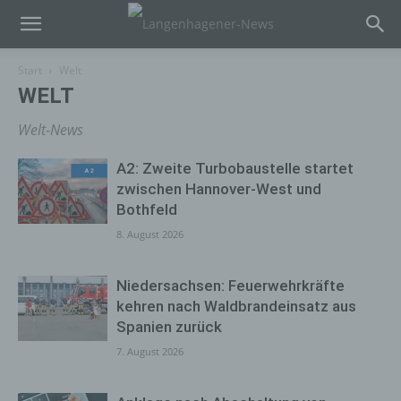
Start
Welt
WELT
Welt-News
A2: Zweite Turbobaustelle startet
zwischen Hannover-West und
Bothfeld
8. August 2026
Niedersachsen: Feuerwehrkräfte
kehren nach Waldbrandeinsatz aus
Spanien zurück
7. August 2026