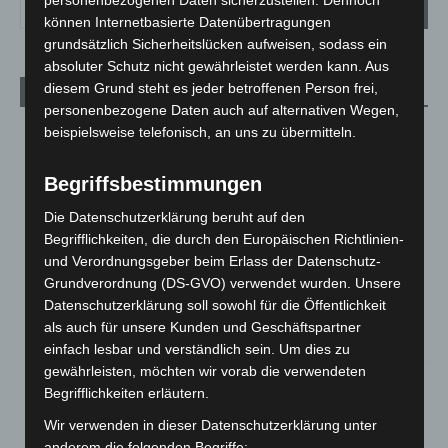
können Internetbasierte Datenübertragungen
grundsätzlich Sicherheitslücken aufweisen, sodass ein
absoluter Schutz nicht gewährleistet werden kann. Aus
diesem Grund steht es jeder betroffenen Person frei,
Aktuelle Beiträge
personenbezogene Daten auch auf alternativen Wegen,
Kunst trifft Weingenuss: Barbara-Susann Mehring zeigt ihre
beispielsweise telefonisch, an uns zu übermitteln.
Werke im Jacques’ Wein-Depot Isernhagen
8. August 2026
Begriffsbestimmungen
A2: Zweite Turbobaustelle startet zwischen Hannover-West
Die Datenschutzerklärung beruht auf den
und Bothfeld
Begrifflichkeiten, die durch den Europäischen Richtlinien-
8. August 2026
und Verordnungsgeber beim Erlass der Datenschutz-
Grundverordnung (DS-GVO) verwendet wurden. Unsere
Niedersachsen: Feuerwehrkräfte kehren nach
Datenschutzerklärung soll sowohl für die Öffentlichkeit
Waldbrandeinsatz aus Spanien zurück
als auch für unsere Kunden und Geschäftspartner
7. August 2026
einfach lesbar und verständlich sein. Um dies zu
gewährleisten, möchten wir vorab die verwendeten
Hannover: Erste Tigermücken-Population in Niedersachsen
Begrifflichkeiten erläutern.
entdeckt
7. August 2026
Wir verwenden in dieser Datenschutzerklärung unter
anderem die folgenden Begriffe: