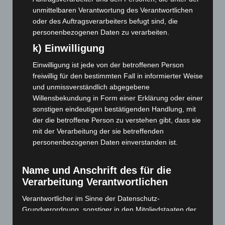
Juli 2022
(133)
unmittelbaren Verantwortung des Verantwortlichen
Juni 2022
(167)
oder des Auftragsverarbeiters befugt sind, die
personenbezogenen Daten zu verarbeiten.
Mai 2022
(177)
k) Einwilligung
April 2022
(198)
Einwilligung ist jede von der betroffenen Person
März 2022
(221)
freiwillig für den bestimmten Fall in informierter Weise
Februar 2022
(189)
und unmissverständlich abgegebene
Januar 2022
(190)
Willensbekundung in Form einer Erklärung oder einer
sonstigen eindeutigen bestätigenden Handlung, mit
Dezember 2021
(204)
der die betroffene Person zu verstehen gibt, dass sie
November 2021
(215)
mit der Verarbeitung der sie betreffenden
Oktober 2021
(171)
personenbezogenen Daten einverstanden ist.
September 2021
(180)
Name und Anschrift des für die
August 2021
(154)
Verarbeitung Verantwortlichen
Juli 2021
(213)
Verantwortlicher im Sinne der Datenschutz-
Juni 2021
(198)
Grundverordnung, sonstiger in den Mitgliedstaaten der
Mai 2021
(200)
Europäischen Union geltenden Datenschutzgesetze und