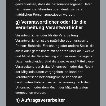
Januar 2025
(88)
gewährleisten, dass die personenbezogenen Daten
Dezember 2024
(89)
nicht einer identifizierten oder identifizierbaren
natürlichen Person zugewiesen werden.
November 2024
(94)
g) Verantwortlicher oder für die
Oktober 2024
(93)
Verarbeitung Verantwortlicher
September 2024
(112)
Verantwortlicher oder für die Verarbeitung
August 2024
(107)
Verantwortlicher ist die natürliche oder juristische
Juli 2024
(89)
Person, Behörde, Einrichtung oder andere Stelle, die
allein oder gemeinsam mit anderen über die Zwecke
Juni 2024
(107)
und Mittel der Verarbeitung von personenbezogenen
Mai 2024
(149)
Daten entscheidet. Sind die Zwecke und Mittel dieser
April 2024
(102)
Verarbeitung durch das Unionsrecht oder das Recht
der Mitgliedstaaten vorgegeben, so kann der
März 2024
(103)
Verantwortliche beziehungsweise können die
Februar 2024
(103)
bestimmten Kriterien seiner Benennung nach dem
Januar 2024
(111)
Unionsrecht oder dem Recht der Mitgliedstaaten
vorgesehen werden.
Dezember 2023
(130)
h) Auftragsverarbeiter
November 2023
(130)