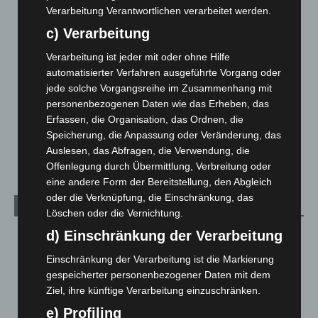
Verarbeitung Verantwortlichen verarbeitet werden.
Hannover und Region
5.039
c) Verarbeitung
Langenhagen und Ortsteile
3.252
Verarbeitung ist jeder mit oder ohne Hilfe
Leserbriefe
1
automatisierter Verfahren ausgeführte Vorgang oder
Menschen
2
jede solche Vorgangsreihe im Zusammenhang mit
personenbezogenen Daten wie das Erheben, das
Über uns
1
Erfassen, die Organisation, das Ordnen, die
Veranstaltungen
1.888
Speicherung, die Anpassung oder Veränderung, das
Welt
1.271
Auslesen, das Abfragen, die Verwendung, die
Offenlegung durch Übermittlung, Verbreitung oder
eine andere Form der Bereitstellung, den Abgleich
oder die Verknüpfung, die Einschränkung, das
Archiv
Löschen oder die Vernichtung.
d) Einschränkung der Verarbeitung
August 2026
(14)
Juli 2026
(73)
Einschränkung der Verarbeitung ist die Markierung
gespeicherter personenbezogener Daten mit dem
Juni 2026
(139)
Ziel, ihre künftige Verarbeitung einzuschränken.
Mai 2026
(99)
e) Profiling