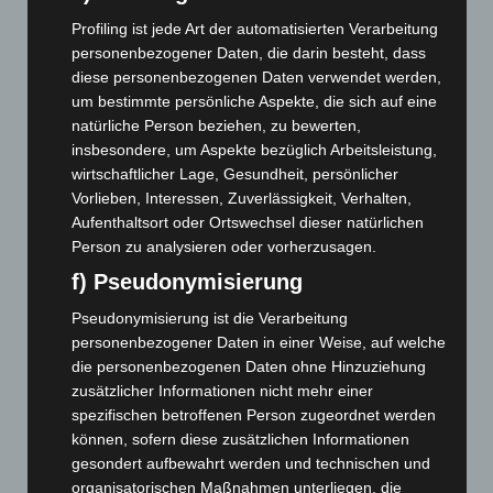
April 2026
(99)
Profiling ist jede Art der automatisierten Verarbeitung
März 2026
(115)
personenbezogener Daten, die darin besteht, dass
Februar 2026
(109)
diese personenbezogenen Daten verwendet werden,
um bestimmte persönliche Aspekte, die sich auf eine
Januar 2026
(122)
natürliche Person beziehen, zu bewerten,
Dezember 2025
(103)
insbesondere, um Aspekte bezüglich Arbeitsleistung,
November 2025
(114)
wirtschaftlicher Lage, Gesundheit, persönlicher
Vorlieben, Interessen, Zuverlässigkeit, Verhalten,
Oktober 2025
(112)
Aufenthaltsort oder Ortswechsel dieser natürlichen
September 2025
(93)
Person zu analysieren oder vorherzusagen.
August 2025
(90)
f) Pseudonymisierung
Juli 2025
(90)
Pseudonymisierung ist die Verarbeitung
Juni 2025
(103)
personenbezogener Daten in einer Weise, auf welche
die personenbezogenen Daten ohne Hinzuziehung
Mai 2025
(112)
zusätzlicher Informationen nicht mehr einer
April 2025
(88)
spezifischen betroffenen Person zugeordnet werden
März 2025
(111)
können, sofern diese zusätzlichen Informationen
gesondert aufbewahrt werden und technischen und
Februar 2025
(96)
organisatorischen Maßnahmen unterliegen, die