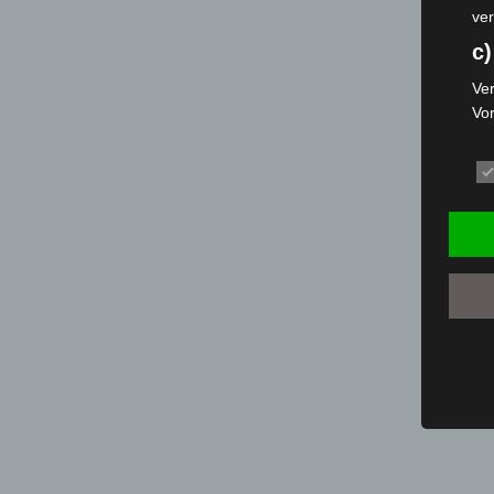
ver
c)
Ver
Vo
pe
da
das
ode
die
d
Ein
per
ei
e)
Pro
Da
wer