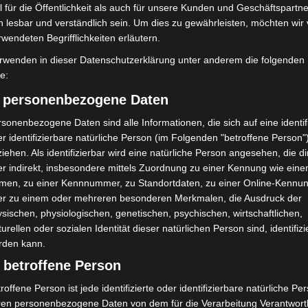
 für die Öffentlichkeit als auch für unsere Kunden und Geschäftspartne
h lesbar und verständlich sein. Um dies zu gewährleisten, möchten wir
bei McDonald’s-Umbau in
Anklage nach Abschaltung von
rwendeten Begrifflichkeiten erläutern.
n beschädigt
„Archetyp Market“ erhoben
rwenden in dieser Datenschutzerklärung unter anderem die folgenden
fe:
) personenbezogene Daten
sonenbezogene Daten sind alle Informationen, die sich auf eine identifi
r identifizierbare natürliche Person (im Folgenden "betroffene Person"
iehen. Als identifizierbar wird eine natürliche Person angesehen, die di
r indirekt, insbesondere mittels Zuordnung zu einer Kennung wie ein
men, zu einer Kennnummer, zu Standortdaten, zu einer Online-Kennu
er zu einem oder mehreren besonderen Merkmalen, die Ausdruck der
sischen, physiologischen, genetischen, psychischen, wirtschaftlichen,
turellen oder sozialen Identität dieser natürlichen Person sind, identifizi
rden kann.
 betroffene Person
roffene Person ist jede identifizierte oder identifizierbare natürliche Pe
ren personenbezogene Daten von dem für die Verarbeitung Verantwort