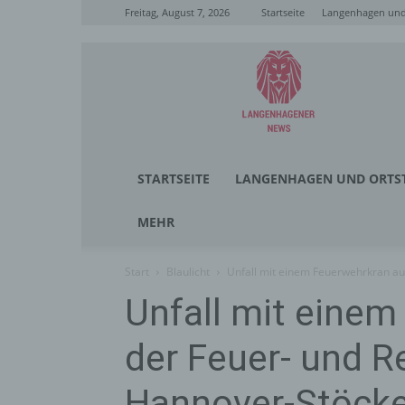
Freitag, August 7, 2026
Startseite
Langenhagen und 
Langenhagener
News
STARTSEITE
LANGENHAGEN UND ORTST
MEHR
Start
Blaulicht
Unfall mit einem Feuerwehrkran au
Unfall mit einem
der Feuer- und R
Hannover-Stöck