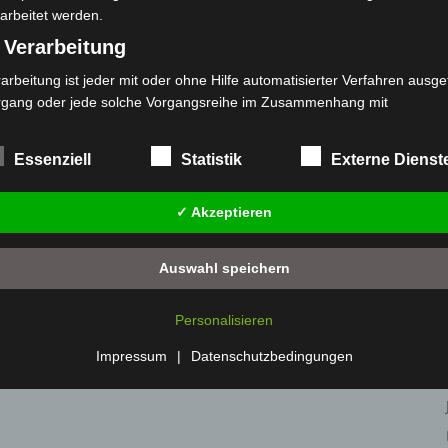
arbeitet werden.
 Verarbeitung
arbeitung ist jeder mit oder ohne Hilfe automatisierter Verfahren ausge
rgang oder jede solche Vorgangsreihe im Zusammenhang mit
rsonenbezogenen Daten wie das Erheben, das Erfassen, die Organisat
s Ordnen, die Speicherung, die Anpassung oder Veränderung, das Aus
Essenziell
Statistik
Externe Dienst
 Abfragen, die Verwendung, die Offenlegung durch Übermittlung, Verb
r eine andere Form der Bereitstellung, den Abgleich oder die Verknüp
✓ Akzeptieren
 Einschränkung, das Löschen oder die Vernichtung.
) Einschränkung der Verarbeitung
Auswahl speichern
schränkung der Verarbeitung ist die Markierung gespeicherter
sonenbezogener Daten mit dem Ziel, ihre künftige Verarbeitung
Personalisieren
nzuschränken.
 Profiling
Impressum
|
Datenschutzbedingungen
filing ist jede Art der automatisierten Verarbeitung personenbezogener
ten, die darin besteht, dass diese personenbezogenen Daten verwend
den, um bestimmte persönliche Aspekte, die sich auf eine natürliche 