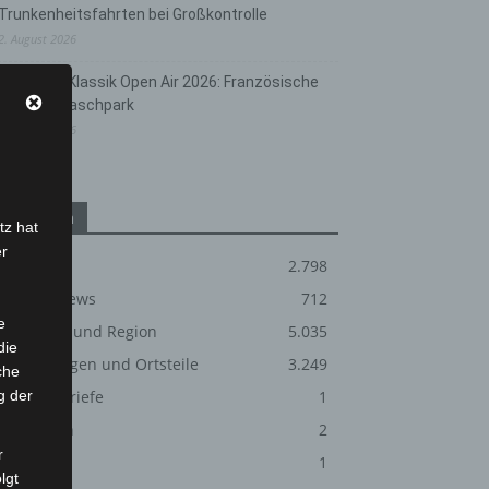
Trunkenheitsfahrten bei Großkontrolle
2. August 2026
Hannover Klassik Open Air 2026: Französische
Oper im Maschpark
2. August 2026
Kategorien
tz hat
er
Blaulicht
2.798
Corona-News
712
e
Hannover und Region
5.035
die
Langenhagen und Ortsteile
3.249
che
g der
Leserbriefe
1
Menschen
2
r
Über uns
1
lgt