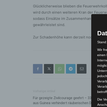
Glücklicherweise blieben die Feuerwehrkol
wird durch einen weiteren Kran der Feuerw
sodass Einsätze im Zusammenhang mit schw
gewährleistet sind.
Dat
Zur Schadenhöhe kann derzeit noch keine
Stand
Wir fr
einen 
Intern
möglic
Unter
jedoch
Verarb
Verarb
Vorheriger Artikel
betrof
Für gezeigte Zivilcourage geehrt – 33-jähriger
Die Ve
aus Guinea verhindert räuberischen Diebstahl
Anschr