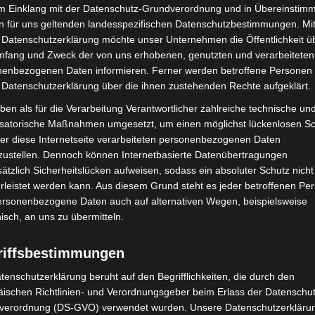
im Einklang mit der Datenschutz-Grundverordnung und in Übereinstim
n für uns geltenden landesspezifischen Datenschutzbestimmungen. Mit
 Datenschutzerklärung möchte unser Unternehmen die Öffentlichkeit ü
mfang und Zweck der von uns erhobenen, genutzten und verarbeiteten
enbezogenen Daten informieren. Ferner werden betroffene Personen 
 Datenschutzerklärung über die ihnen zustehenden Rechte aufgeklärt.
ben als für die Verarbeitung Verantwortlicher zahlreiche technische un
isatorische Maßnahmen umgesetzt, um einen möglichst lückenlosen S
er diese Internetseite verarbeiteten personenbezogenen Daten
zustellen. Dennoch können Internetbasierte Datenübertragungen
ätzlich Sicherheitslücken aufweisen, sodass ein absoluter Schutz nicht
over: 21 neue
Mann läuft mit Hockeyschläger über
leistet werden kann. Aus diesem Grund steht es jeder betroffenen Pe
täter starten beim Roten
A7 – Polizei sucht Zeugen
personenbezogene Daten auch auf alternativen Wegen, beispielsweise
nisch, an uns zu übermitteln.
riffsbestimmungen
tenschutzerklärung beruht auf den Begrifflichkeiten, die durch den
ischen Richtlinien- und Verordnungsgeber beim Erlass der Datenschut
verordnung (DS-GVO) verwendet wurden. Unsere Datenschutzerklärun