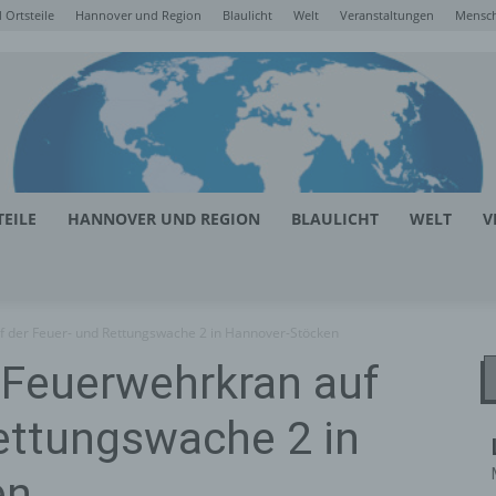
Ortsteile
Hannover und Region
Blaulicht
Welt
Veranstaltungen
Mensc
EILE
HANNOVER UND REGION
BLAULICHT
WELT
V
f der Feuer- und Rettungswache 2 in Hannover-Stöcken
 Feuerwehrkran auf
ettungswache 2 in
en