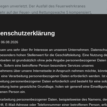
legen unverletzt. Der Ausfall des Feuerwehrkranes
ehr auf der Feuer- und Rettungswache 5 kompensiert,
erer technischen Hilfeleistung weiterhin
enschutzerklärung
 Angabe gemacht werden.
: 06.08.2026
euen uns sehr über Ihr Interesse an unserem Unternehmen. Datenschu
besonders hohen Stellenwert für die Geschäftsleitung. Eine Nutzung d
etseiten ist grundsätzlich ohne jede Angabe personenbezogener Daten
h. Sofern eine betroffene Person besondere Services unseres
nehmens über unsere Internetseite in Anspruch nehmen möchte, könnt
 eine Verarbeitung personenbezogener Daten erforderlich werden. Ist 
eitung personenbezogener Daten erforderlich und besteht für eine sol
eitung keine gesetzliche Grundlage, holen wir generell eine Einwilligun
Nächster Artikel
fenen Person ein.
Ortsfeuerwehr Godshorn lädt zum traditionellen
rarbeitung personenbezogener Daten, beispielsweise des Namens, de
Platzkonzert
ift, E-Mail-Adresse oder Telefonnummer einer betroffenen Person, erfo