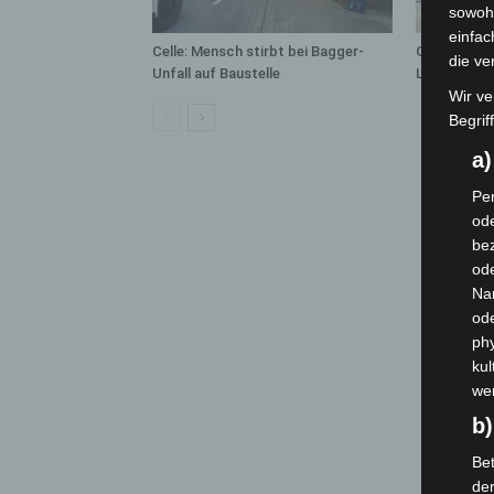
sowohl
einfac
Celle: Mensch stirbt bei Bagger-
Gasleitung 
die ve
Unfall auf Baustelle
Langenhage
Wir ve
Begrif
a
Per
ode
bez
ode
Na
od
phy
kul
we
b)
Bet
de