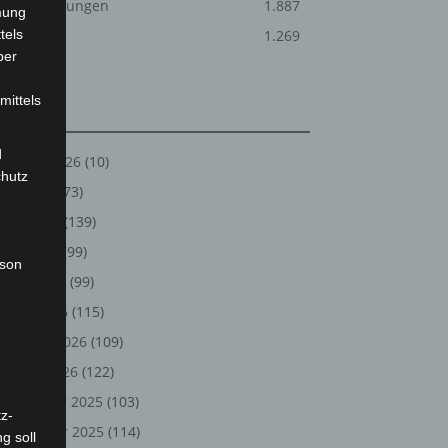
Veranstaltungen
1.887
mung
tels
Welt
1.269
ber
mittels
Archiv
d
August 2026
(10)
chutz
Juli 2026
(73)
Juni 2026
(139)
Mai 2026
(99)
rson
April 2026
(99)
März 2026
(115)
Februar 2026
(109)
Januar 2026
(122)
Dezember 2025
(103)
z-
November 2025
(114)
g soll