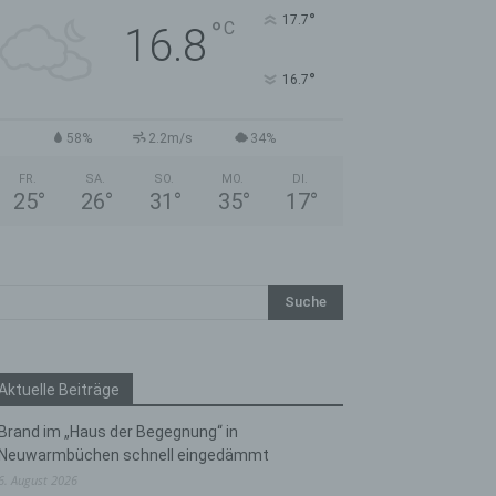
°
17.7
°
C
16.8
°
16.7
58%
2.2m/s
34%
FR.
SA.
SO.
MO.
DI.
25
°
26
°
31
°
35
°
17
°
Aktuelle Beiträge
Brand im „Haus der Begegnung“ in
Neuwarmbüchen schnell eingedämmt
6. August 2026