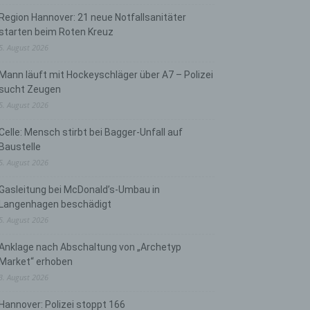
Region Hannover: 21 neue Notfallsanitäter
starten beim Roten Kreuz
5. August 2026
Mann läuft mit Hockeyschläger über A7 – Polizei
sucht Zeugen
5. August 2026
Celle: Mensch stirbt bei Bagger-Unfall auf
Baustelle
5. August 2026
Gasleitung bei McDonald’s-Umbau in
Langenhagen beschädigt
5. August 2026
Anklage nach Abschaltung von „Archetyp
Market“ erhoben
3. August 2026
Hannover: Polizei stoppt 166