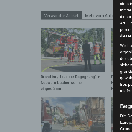
stets 
mit de
Verwandte Artikel
Mehr vom Autor
dieser
Art, U
person
dieser
Wir ha
organ
der üb
sicher
grunds
Brand im „Haus der Begegnung“ in
Region Hann
gewähr
Neuwarmbüchen schnell
Notfallsani
frei, 
eingedämmt
Kreuz
telefo
Beg
Die Da
Europä
Grund