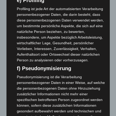
e) Profiling
Mai 2026
(99)
Profiling ist jede Art der automatisierten Verarbeitung
April 2026
(99)
personenbezogener Daten, die darin besteht, dass
März 2026
(115)
diese personenbezogenen Daten verwendet werden,
Februar 2026
(109)
um bestimmte persönliche Aspekte, die sich auf eine
natürliche Person beziehen, zu bewerten,
Januar 2026
(122)
insbesondere, um Aspekte bezüglich Arbeitsleistung,
Dezember 2025
(103)
wirtschaftlicher Lage, Gesundheit, persönlicher
November 2025
(114)
Vorlieben, Interessen, Zuverlässigkeit, Verhalten,
Aufenthaltsort oder Ortswechsel dieser natürlichen
Oktober 2025
(112)
Person zu analysieren oder vorherzusagen.
September 2025
(93)
f) Pseudonymisierung
August 2025
(90)
Pseudonymisierung ist die Verarbeitung
Juli 2025
(90)
personenbezogener Daten in einer Weise, auf welche
Juni 2025
(103)
die personenbezogenen Daten ohne Hinzuziehung
zusätzlicher Informationen nicht mehr einer
Mai 2025
(112)
spezifischen betroffenen Person zugeordnet werden
April 2025
(88)
können, sofern diese zusätzlichen Informationen
März 2025
(111)
gesondert aufbewahrt werden und technischen und