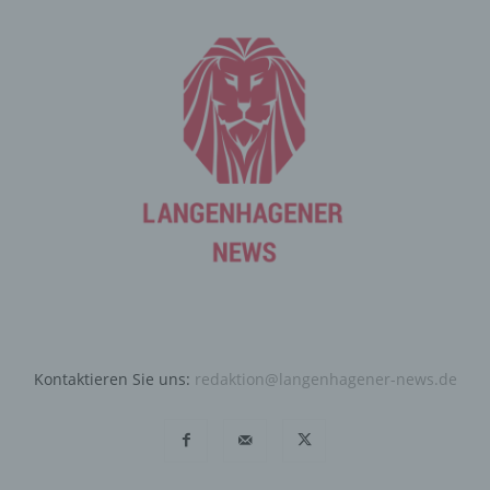
Cookie-ID. Eine Cookie-ID ist eine eindeutige Kennung
des Cookies. Sie besteht aus einer Zeichenfolge, durch
welche Internetseiten und Server dem konkreten
Internetbrowser zugeordnet werden können, in dem das
Cookie gespeichert wurde. Dies ermöglicht es den
besuchten Internetseiten und Servern, den individuellen
Browser der betroffenen Person von anderen
Internetbrowsern, die andere Cookies enthalten, zu
unterscheiden. Ein bestimmter Internetbrowser kann
über die eindeutige Cookie-ID wiedererkannt und
identifiziert werden.
Durch den Einsatz von Cookies kann den Nutzern dieser
Internetseite nutzerfreundlichere Services bereitstellen,
die ohne die Cookie-Setzung nicht möglich wären.
Mittels eines Cookies können die Informationen und
Kontaktieren Sie uns:
redaktion@langenhagener-news.de
Angebote auf unserer Internetseite im Sinne des
Benutzers optimiert werden. Cookies ermöglichen uns,
wie bereits erwähnt, die Benutzer unserer Internetseite
wiederzuerkennen. Zweck dieser Wiedererkennung ist