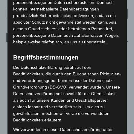
personenbezogenen Daten sicherzustellen. Dennoch
können Internetbasierte Datenübertragungen
grundsätzlich Sicherheitslücken aufweisen, sodass ein
absoluter Schutz nicht gewährleistet werden kann. Aus
diesem Grund steht es jeder betroffenen Person frei,
personenbezogene Daten auch auf alternativen Wegen,
Aktuelle Beiträge
beispielsweise telefonisch, an uns zu übermitteln.
Kunst trifft Weingenuss: Barbara-Susann Mehring zeigt ihre
Werke im Jacques’ Wein-Depot Isernhagen
Begriffsbestimmungen
8. August 2026
Die Datenschutzerklärung beruht auf den
A2: Zweite Turbobaustelle startet zwischen Hannover-West
Begrifflichkeiten, die durch den Europäischen Richtlinien-
und Bothfeld
und Verordnungsgeber beim Erlass der Datenschutz-
8. August 2026
Grundverordnung (DS-GVO) verwendet wurden. Unsere
Datenschutzerklärung soll sowohl für die Öffentlichkeit
Niedersachsen: Feuerwehrkräfte kehren nach
als auch für unsere Kunden und Geschäftspartner
Waldbrandeinsatz aus Spanien zurück
einfach lesbar und verständlich sein. Um dies zu
7. August 2026
gewährleisten, möchten wir vorab die verwendeten
Begrifflichkeiten erläutern.
Hannover: Erste Tigermücken-Population in Niedersachsen
Wir verwenden in dieser Datenschutzerklärung unter
entdeckt