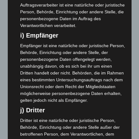
November 2023
(130)
Auftragsverarbeiter ist eine natürliche oder juristische
Person, Behörde, Einrichtung oder andere Stelle, die
Oktober 2023
(114)
personenbezogene Daten im Auftrag des
September 2023
(133)
Verantwortlichen verarbeitet.
August 2023
(134)
i) Empfänger
Juli 2023
(118)
Empfänger ist eine natürliche oder juristische Person,
Juni 2023
(142)
Behörde, Einrichtung oder andere Stelle, der
personenbezogene Daten offengelegt werden,
Mai 2023
(139)
unabhängig davon, ob es sich bei ihr um einen
April 2023
(155)
Dritten handelt oder nicht. Behörden, die im Rahmen
März 2023
(174)
eines bestimmten Untersuchungsauftrags nach dem
Unionsrecht oder dem Recht der Mitgliedstaaten
Februar 2023
(154)
möglicherweise personenbezogene Daten erhalten,
Januar 2023
(140)
gelten jedoch nicht als Empfänger.
Dezember 2022
(130)
j) Dritter
November 2022
(167)
Dritter ist eine natürliche oder juristische Person,
Oktober 2022
(166)
Behörde, Einrichtung oder andere Stelle außer der
September 2022
(205)
betroffenen Person, dem Verantwortlichen, dem