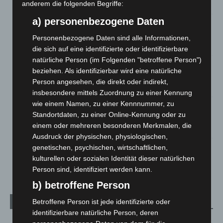
anderem die folgenden Begriffe:
7. August 2026
a) personenbezogene Daten
Brand im „Haus der Begegnung“ in Neuwarmbüchen schnell
eingedämmt
Personenbezogene Daten sind alle Informationen,
6. August 2026
die sich auf eine identifizierte oder identifizierbare
natürliche Person (im Folgenden "betroffene Person")
Region Hannover: 21 neue Notfallsanitäter starten beim
beziehen. Als identifizierbar wird eine natürliche
Roten Kreuz
Person angesehen, die direkt oder indirekt,
5. August 2026
insbesondere mittels Zuordnung zu einer Kennung
wie einem Namen, zu einer Kennnummer, zu
Mann läuft mit Hockeyschläger über A7 – Polizei sucht
Standortdaten, zu einer Online-Kennung oder zu
Zeugen
einem oder mehreren besonderen Merkmalen, die
5. August 2026
Ausdruck der physischen, physiologischen,
genetischen, psychischen, wirtschaftlichen,
Celle: Mensch stirbt bei Bagger-Unfall auf Baustelle
kulturellen oder sozialen Identität dieser natürlichen
5. August 2026
Person sind, identifiziert werden kann.
b) betroffene Person
Betroffene Person ist jede identifizierte oder
Kategorien
identifizierbare natürliche Person, deren