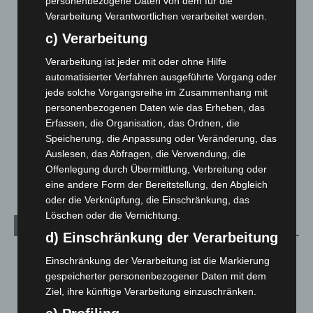
Blaulicht
2.799
personenbezogene Daten von dem für die
Verarbeitung Verantwortlichen verarbeitet werden.
Corona-News
712
c) Verarbeitung
Hannover und Region
5.039
Verarbeitung ist jeder mit oder ohne Hilfe
Langenhagen und Ortsteile
3.252
automatisierter Verfahren ausgeführte Vorgang oder
Leserbriefe
1
jede solche Vorgangsreihe im Zusammenhang mit
Menschen
2
personenbezogenen Daten wie das Erheben, das
Erfassen, die Organisation, das Ordnen, die
Über uns
1
Speicherung, die Anpassung oder Veränderung, das
Veranstaltungen
1.888
Auslesen, das Abfragen, die Verwendung, die
Welt
1.271
Offenlegung durch Übermittlung, Verbreitung oder
eine andere Form der Bereitstellung, den Abgleich
oder die Verknüpfung, die Einschränkung, das
Löschen oder die Vernichtung.
Archiv
d) Einschränkung der Verarbeitung
August 2026
(14)
Einschränkung der Verarbeitung ist die Markierung
gespeicherter personenbezogener Daten mit dem
Juli 2026
(73)
Ziel, ihre künftige Verarbeitung einzuschränken.
Juni 2026
(139)