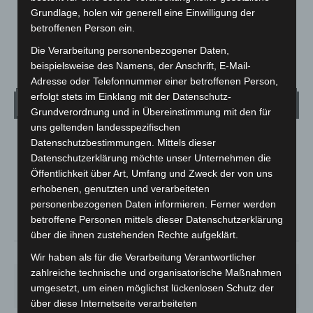
Grundlage, holen wir generell eine Einwilligung der
betroffenen Person ein.
Die Verarbeitung personenbezogener Daten,
1
2
3
beispielsweise des Namens, der Anschrift, E-Mail-
Adresse oder Telefonnummer einer betroffenen Person,
erfolgt stets im Einklang mit der Datenschutz-
Wetter
Grundverordnung und in Übereinstimmung mit den für
uns geltenden landesspezifischen
Datenschutzbestimmungen. Mittels dieser
LANGENHAGEN
Datenschutzerklärung möchte unser Unternehmen die
Mäßig Bewölkt
Öffentlichkeit über Art, Umfang und Zweck der von uns
°
15
°
erhobenen, genutzten und verarbeiteten
C
13.5
personenbezogenen Daten informieren. Ferner werden
°
12.8
betroffene Personen mittels dieser Datenschutzerklärung
über die ihnen zustehenden Rechte aufgeklärt.
79%
1.8m/s
44%
Wir haben als für die Verarbeitung Verantwortlicher
zahlreiche technische und organisatorische Maßnahmen
SO.
MO.
DI.
MI.
DO.
umgesetzt, um einen möglichst lückenlosen Schutz der
33
°
27
°
23
°
26
°
28
°
über diese Internetseite verarbeiteten