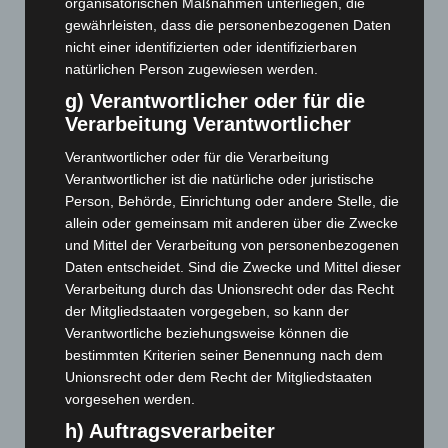
organisatorischen Maßnahmen unterliegen, die
Februar 2025
(96)
gewährleisten, dass die personenbezogenen Daten
Januar 2025
(88)
nicht einer identifizierten oder identifizierbaren
natürlichen Person zugewiesen werden.
Dezember 2024
(89)
g) Verantwortlicher oder für die
November 2024
(94)
Verarbeitung Verantwortlicher
Oktober 2024
(93)
Verantwortlicher oder für die Verarbeitung
September 2024
(112)
Verantwortlicher ist die natürliche oder juristische
August 2024
(107)
Person, Behörde, Einrichtung oder andere Stelle, die
Juli 2024
(89)
allein oder gemeinsam mit anderen über die Zwecke
und Mittel der Verarbeitung von personenbezogenen
Juni 2024
(107)
Daten entscheidet. Sind die Zwecke und Mittel dieser
Mai 2024
(149)
Verarbeitung durch das Unionsrecht oder das Recht
April 2024
(102)
der Mitgliedstaaten vorgegeben, so kann der
Verantwortliche beziehungsweise können die
März 2024
(103)
bestimmten Kriterien seiner Benennung nach dem
Februar 2024
(103)
Unionsrecht oder dem Recht der Mitgliedstaaten
vorgesehen werden.
Januar 2024
(111)
h) Auftragsverarbeiter
Dezember 2023
(130)