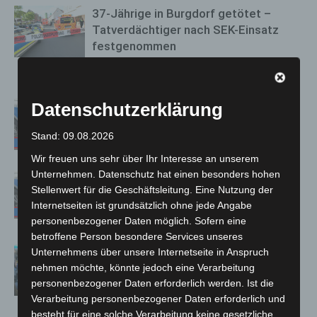
37-Jährige in Burgdorf getötet –
Tatverdächtiger nach SEK-Einsatz
festgenommen
26. September 2024
Datenschutzerklärung
Zeugenaufruf: 23-jähriger Fußgänger
von Pkw erfasst und schwer verletzt
Stand: 09.08.2026
4. September 2022
Wir freuen uns sehr über Ihr Interesse an unserem
Unternehmen. Datenschutz hat einen besonders hohen
Misburg: 18-jähriger Suzuki-Fahrer
Stellenwert für die Geschäftsleitung. Eine Nutzung der
schwer verletzt
Internetseiten ist grundsätzlich ohne jede Angabe
17. September 2021
personenbezogener Daten möglich. Sofern eine
betroffene Person besondere Services unseres
Mehrere Versammlungen im
Unternehmens über unsere Internetseite in Anspruch
Stadtgebiet Hannover verlaufen
nehmen möchte, könnte jedoch eine Verarbeitung
personenbezogener Daten erforderlich werden. Ist die
weitestgehend friedlich
Verarbeitung personenbezogener Daten erforderlich und
18. Dezember 2021
besteht für eine solche Verarbeitung keine gesetzliche