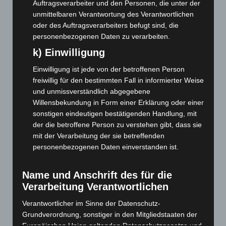
Auftragsverarbeiter und den Personen, die unter der
August 2022
(166)
unmittelbaren Verantwortung des Verantwortlichen
Juli 2022
(133)
oder des Auftragsverarbeiters befugt sind, die
personenbezogenen Daten zu verarbeiten.
Juni 2022
(167)
k) Einwilligung
Mai 2022
(177)
April 2022
(198)
Einwilligung ist jede von der betroffenen Person
freiwillig für den bestimmten Fall in informierter Weise
März 2022
(221)
und unmissverständlich abgegebene
Februar 2022
(189)
Willensbekundung in Form einer Erklärung oder einer
Januar 2022
(190)
sonstigen eindeutigen bestätigenden Handlung, mit
der die betroffene Person zu verstehen gibt, dass sie
Dezember 2021
(204)
mit der Verarbeitung der sie betreffenden
November 2021
(215)
personenbezogenen Daten einverstanden ist.
Oktober 2021
(171)
September 2021
(180)
Name und Anschrift des für die
Verarbeitung Verantwortlichen
August 2021
(154)
Verantwortlicher im Sinne der Datenschutz-
Juli 2021
(213)
Grundverordnung, sonstiger in den Mitgliedstaaten der
Juni 2021
(198)
Europäischen Union geltenden Datenschutzgesetze und