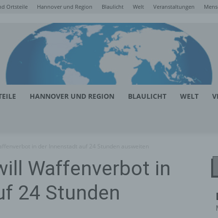
d Ortsteile
Hannover und Region
Blaulicht
Welt
Veranstaltungen
Mens
EILE
HANNOVER UND REGION
BLAULICHT
WELT
V
affenverbot in der Innenstadt auf 24 Stunden ausweiten
ill Waffenverbot in
uf 24 Stunden