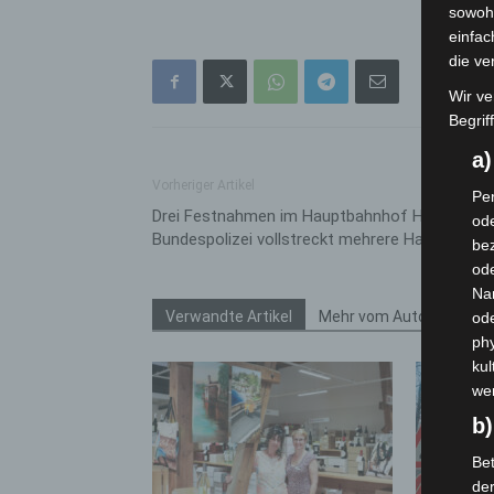
sowohl
einfac
die ve
Wir ve
Begrif
a
Vorheriger Artikel
Per
Drei Festnahmen im Hauptbahnhof Hannover:
ode
Bundespolizei vollstreckt mehrere Haftbefehle
bez
ode
Na
Verwandte Artikel
Mehr vom Autor
od
phy
kul
we
b)
Bet
de