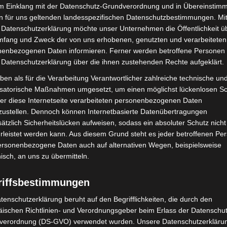
im Einklang mit der Datenschutz-Grundverordnung und in Übereinstim
d gezielte Öffentlichkeitsarbeit, um das
n für uns geltenden landesspezifischen Datenschutzbestimmungen. Mit
zu stärken.
 Datenschutzerklärung möchte unser Unternehmen die Öffentlichkeit ü
mfang und Zweck der von uns erhobenen, genutzten und verarbeiteten
enbezogenen Daten informieren. Ferner werden betroffene Personen 
 künftig auch Reizstoffsprühgeräte und
 Datenschutzerklärung über die ihnen zustehenden Rechte aufgeklärt.
) unter das Verbot fallen. Damit folgt Hannover dem
en solche Sprays im Gedränge schnell Unbeteiligte
ben als für die Verarbeitung Verantwortlicher zahlreiche technische un
isatorische Maßnahmen umgesetzt, um einen möglichst lückenlosen S
s sie gegen die Trägerinnen selbst eingesetzt
er diese Internetseite verarbeiteten personenbezogenen Daten
ie Stadt die Nutzung von Schrill- oder
zustellen. Dennoch können Internetbasierte Datenübertragungen
ufmerksamkeit erzeugen und potenzielle Täterinnen
ätzlich Sicherheitslücken aufweisen, sodass ein absoluter Schutz nicht
leistet werden kann. Aus diesem Grund steht es jeder betroffenen Pe
personenbezogene Daten auch auf alternativen Wegen, beispielsweise
nisch, an uns zu übermitteln.
Oktober) zunächst im Gleichstellungsausschuss
tagt. Am Mittwoch (8. Oktober) wurde das Thema im
riffsbestimmungen
ngsprüfung, Feuerwehr und öffentliche Ordnung
idung trifft die Ratsversammlung.
tenschutzerklärung beruht auf den Begrifflichkeiten, die durch den
ischen Richtlinien- und Verordnungsgeber beim Erlass der Datenschut
verordnung (DS-GVO) verwendet wurden. Unsere Datenschutzerklärun