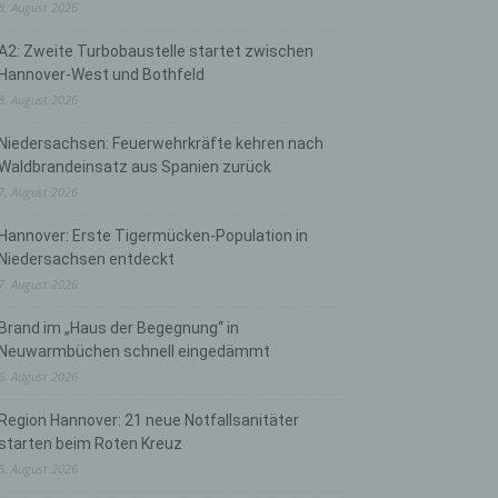
8. August 2026
A2: Zweite Turbobaustelle startet zwischen
Hannover-West und Bothfeld
8. August 2026
Niedersachsen: Feuerwehrkräfte kehren nach
Waldbrandeinsatz aus Spanien zurück
7. August 2026
Hannover: Erste Tigermücken-Population in
Niedersachsen entdeckt
7. August 2026
Brand im „Haus der Begegnung“ in
Neuwarmbüchen schnell eingedämmt
6. August 2026
Region Hannover: 21 neue Notfallsanitäter
starten beim Roten Kreuz
5. August 2026