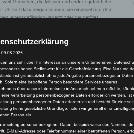
t, weil Menschen, die Messer und andere gefährliche
er Uhrzeit dazu neigen können, sie einzusetzen. Und
hen lebensgefährlich verletzt oder gar getötet
b ist es wichtig, nach der räumlichen Ausweitung im
um die Uhr wirkt“, betont Oberbürgermeister Belit
enschutzerklärung
: 09.08.2026
 Ordnungsdezernent, unterstützt die geplante
euen uns sehr über Ihr Interesse an unserem Unternehmen. Datenschu
zonen haben unsere Stadt sicherer gemacht. Das
besonders hohen Stellenwert für die Geschäftsleitung. Eine Nutzung d
ten, ist im Sinne des Schutzes von Leben und
etseiten ist grundsätzlich ohne jede Angabe personenbezogener Daten
ewaltdelikte mit gefährlichen Gegenständen
h. Sofern eine betroffene Person besondere Services unseres
en häufen, ereignen sie sich auch über den
nehmens über unsere Internetseite in Anspruch nehmen möchte, könnt
r mit der neuen Verbotsverordnung und ebenso mit
 eine Verarbeitung personenbezogener Daten erforderlich werden. Ist 
eitung personenbezogener Daten erforderlich und besteht für eine sol
rchgeführten Kontrollen in diesen Bereichen. Denn
eitung keine gesetzliche Grundlage, holen wir generell eine Einwilligun
trollen, die es begleiten. Im Sinne des Schutzes von
fenen Person ein.
chgängige Verbotszone zu rechtfertigen.“
rarbeitung personenbezogener Daten, beispielsweise des Namens, de
ift, E-Mail-Adresse oder Telefonnummer einer betroffenen Person, erfo
h zusätzliche Maßnahmen wie sichtbare