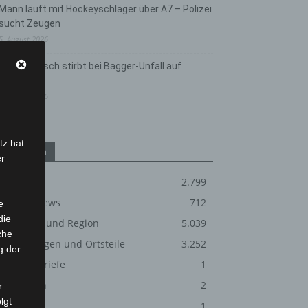
Mann läuft mit Hockeyschläger über A7 – Polizei
sucht Zeugen
5. August 2026
Celle: Mensch stirbt bei Bagger-Unfall auf
Baustelle
5. August 2026
tz hat
Kategorien
er
Blaulicht
2.799
Corona-News
712
e
die
Hannover und Region
5.039
che
Langenhagen und Ortsteile
3.252
g der
Leserbriefe
1
Menschen
2
r
lgt
Über uns
1