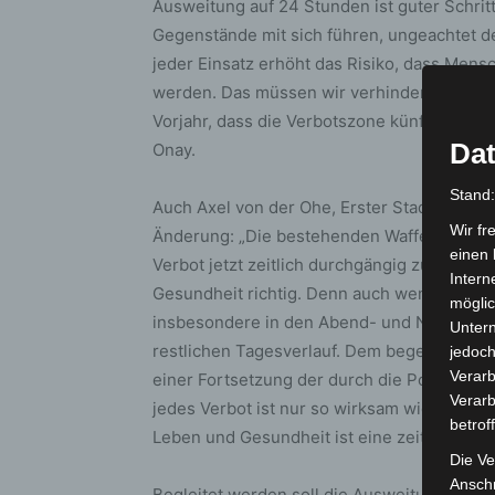
Ausweitung auf 24 Stunden ist guter Schrit
Gegenstände mit sich führen, ungeachtet d
jeder Einsatz erhöht das Risiko, dass Mensc
werden. Das müssen wir verhindern. Deshal
Vorjahr, dass die Verbotszone künftig rund 
Dat
Onay.
Stand
Auch Axel von der Ohe, Erster Stadtrat und
Wir fr
Änderung: „Die bestehenden Waffenverbots
einen 
Verbot jetzt zeitlich durchgängig zu gestal
Intern
Gesundheit richtig. Denn auch wenn sich G
möglic
insbesondere in den Abend- und Nachtstund
Unter
restlichen Tagesverlauf. Dem begegnen wi
jedoch
Verarb
einer Fortsetzung der durch die Polizei du
Verarb
jedes Verbot ist nur so wirksam wie die Kon
betrof
Leben und Gesundheit ist eine zeitlich dur
Die Ve
Anschr
Begleitet werden soll die Ausweitung durc