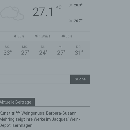
°
28.3
°
C
27.1
°
26.7
36%
1.8m/s
36%
SO.
MO.
DI.
MI.
DO.
33
°
27
°
24
°
27
°
31
°
Aktuelle Beiträge
Kunst trifft Weingenuss: Barbara-Susann
Mehring zeigt ihre Werke im Jacques’ Wein-
Depot Isernhagen