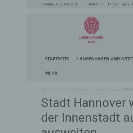
Sonntag, August 9, 2026
Startseite
Langenhagen un
Langenhagener
News
STARTSEITE
LANGENHAGEN UND ORTST
MEHR
Start
Hannover und Region
Stadt Hannover will W
Stadt Hannover w
der Innenstadt a
ausweiten