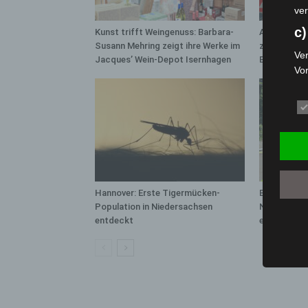
ver
c)
Kunst trifft Weingenuss: Barbara-
A2: Zweite 
Susann Mehring zeigt ihre Werke im
zwischen H
Ver
Jacques’ Wein-Depot Isernhagen
Bothfeld
Vo
pe
da
das
ode
die
d
Ein
Hannover: Erste Tigermücken-
Brand im „H
per
Population in Niedersachsen
Neuwarmbüc
entdeckt
eingedämm
ei
e)
Pro
Da
wer