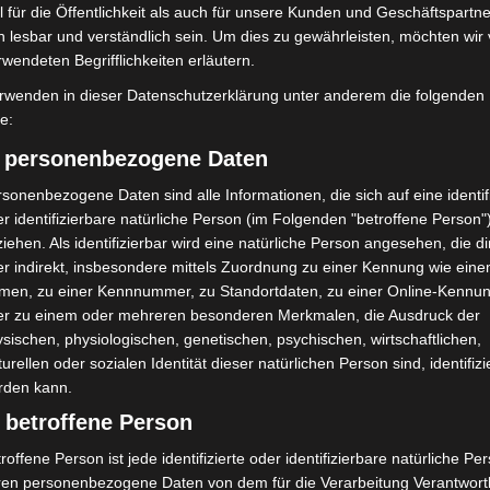
 für die Öffentlichkeit als auch für unsere Kunden und Geschäftspartne
h lesbar und verständlich sein. Um dies zu gewährleisten, möchten wir
rwendeten Begrifflichkeiten erläutern.
rwenden in dieser Datenschutzerklärung unter anderem die folgenden
fe:
) personenbezogene Daten
Nächster Artikel
sonenbezogene Daten sind alle Informationen, die sich auf eine identifi
Neue Führungskräfte für die Regionsverwaltung
r identifizierbare natürliche Person (im Folgenden "betroffene Person"
Hannover vorgeschlagen
iehen. Als identifizierbar wird eine natürliche Person angesehen, die di
r indirekt, insbesondere mittels Zuordnung zu einer Kennung wie ein
men, zu einer Kennnummer, zu Standortdaten, zu einer Online-Kennu
er zu einem oder mehreren besonderen Merkmalen, die Ausdruck der
sischen, physiologischen, genetischen, psychischen, wirtschaftlichen,
turellen oder sozialen Identität dieser natürlichen Person sind, identifizi
rden kann.
 betroffene Person
roffene Person ist jede identifizierte oder identifizierbare natürliche Pe
ren personenbezogene Daten von dem für die Verarbeitung Verantwort