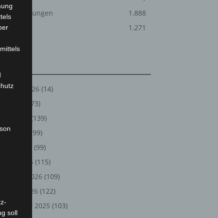
mung
Veranstaltungen
1.888
tels
Welt
1.271
ber
mittels
Archiv
d
chutz
August 2026
(14)
Juli 2026
(73)
Juni 2026
(139)
rson
Mai 2026
(99)
April 2026
(99)
März 2026
(115)
Februar 2026
(109)
Januar 2026
(122)
z-
Dezember 2025
(103)
g soll