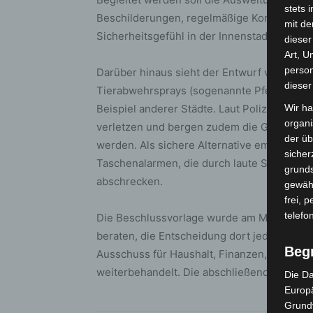
stets 
Beschilderungen, regelmäßige Kontrollen un
mit de
Sicherheitsgefühl in der Innenstadt weiter 
dieser
Art, U
person
Darüber hinaus sieht der Entwurf vor, dass
dieser
Tierabwehrsprays (sogenannte Pfeffersprays
Beispiel anderer Städte. Laut Polizei könn
Wir ha
organ
verletzen und bergen zudem die Gefahr, das
der üb
werden. Als sichere Alternative empfiehlt d
sicher
Taschenalarmen, die durch laute Signale A
grunds
abschrecken.
gewähr
frei, 
telefo
Die Beschlussvorlage wurde am Montag (6. 
beraten, die Entscheidung dort jedoch ver
Beg
Ausschuss für Haushalt, Finanzen, Rechnu
weiterbehandelt. Die abschließende Entsche
Die Da
Europä
Grund