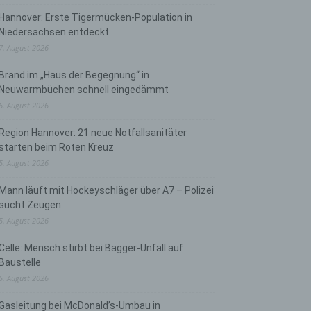
Hannover: Erste Tigermücken-Population in
Niedersachsen entdeckt
7. August 2026
Brand im „Haus der Begegnung“ in
Neuwarmbüchen schnell eingedämmt
6. August 2026
Region Hannover: 21 neue Notfallsanitäter
starten beim Roten Kreuz
5. August 2026
Mann läuft mit Hockeyschläger über A7 – Polizei
sucht Zeugen
5. August 2026
Celle: Mensch stirbt bei Bagger-Unfall auf
Baustelle
5. August 2026
Gasleitung bei McDonald’s-Umbau in