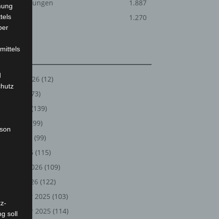
Veranstaltungen
1.887
mung
tels
Welt
1.270
ber
mittels
Archiv
d
August 2026
(12)
chutz
Juli 2026
(73)
Juni 2026
(139)
Mai 2026
(99)
rson
April 2026
(99)
März 2026
(115)
Februar 2026
(109)
Januar 2026
(122)
Dezember 2025
(103)
z-
November 2025
(114)
g soll