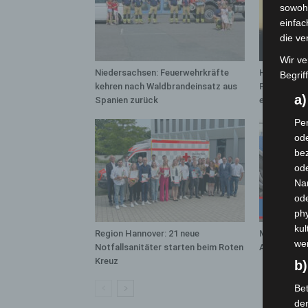
sowohl
einfac
die ve
Wir ve
Niedersachsen: Feuerwehrkräfte
Hannover: 
Begrif
kehren nach Waldbrandeinsatz aus
Population 
a
Spanien zurück
entdeckt
Per
ode
bez
ode
Na
od
phy
kul
Region Hannover: 21 neue
Mann läuft 
we
Notfallsanitäter starten beim Roten
A7 – Polize
Kreuz
b)
Bet
de