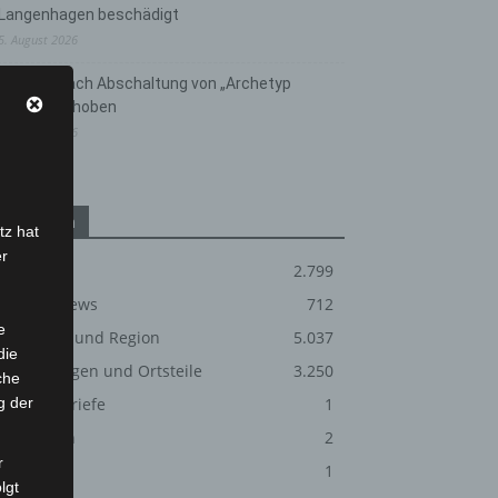
Langenhagen beschädigt
5. August 2026
Anklage nach Abschaltung von „Archetyp
Market“ erhoben
3. August 2026
Kategorien
tz hat
er
Blaulicht
2.799
Corona-News
712
e
Hannover und Region
5.037
die
Langenhagen und Ortsteile
3.250
che
g der
Leserbriefe
1
Menschen
2
r
Über uns
1
lgt