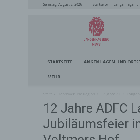
Samstag, August 8, 2026
Startseite
Langenhagen un
Langenhagener
News
STARTSEITE
LANGENHAGEN UND ORTST
MEHR
Start
Hannover und Region
12 Jahre ADFC Langenh
12 Jahre ADFC 
Jubiläumsfeier i
Voltmers Hof