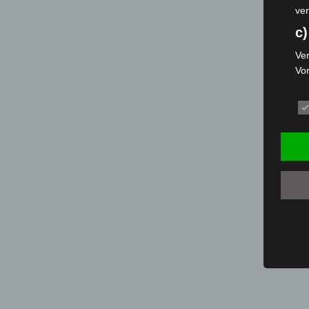
ver
c)
Ver
Vo
pe
da
das
ode
die
d
Ein
per
ei
e)
Pro
Da
wer