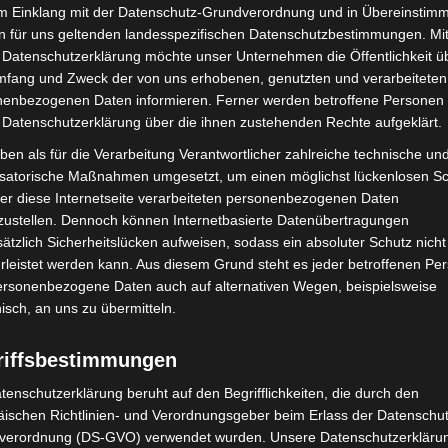
im Einklang mit der Datenschutz-Grundverordnung und in Übereinstim
n für uns geltenden landesspezifischen Datenschutzbestimmungen. Mit
 Datenschutzerklärung möchte unser Unternehmen die Öffentlichkeit ü
mfang und Zweck der von uns erhobenen, genutzten und verarbeiteten
enbezogenen Daten informieren. Ferner werden betroffene Personen 
 Datenschutzerklärung über die ihnen zustehenden Rechte aufgeklärt.
ben als für die Verarbeitung Verantwortlicher zahlreiche technische un
isatorische Maßnahmen umgesetzt, um einen möglichst lückenlosen S
er diese Internetseite verarbeiteten personenbezogenen Daten
Nächster Artikel
zustellen. Dennoch können Internetbasierte Datenübertragungen
2025: Juli-Termine in den Herrenhäuser Gärten
ätzlich Sicherheitslücken aufweisen, sodass ein absoluter Schutz nicht
leistet werden kann. Aus diesem Grund steht es jeder betroffenen Pe
personenbezogene Daten auch auf alternativen Wegen, beispielsweise
nisch, an uns zu übermitteln.
riffsbestimmungen
tenschutzerklärung beruht auf den Begrifflichkeiten, die durch den
ischen Richtlinien- und Verordnungsgeber beim Erlass der Datenschut
verordnung (DS-GVO) verwendet wurden. Unsere Datenschutzerklärun