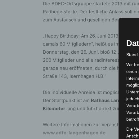
Die ADFC-Ortsgruppe startete 2013 mit rund
Radbegeisterte. Der festliche Anlass soll n
zum Austausch und geselligen Beisammense
„Happy Birthday: Am 26. Juni 2013 wurde 
Dat
damals 60 Mitgliedern“, heißt es im Einladu
Donnerstag, den 26. Juni, bloß 12 Jahre spä
Stand
200 Mitglieder und alle radinteressierten G
Wir fr
gerade neu eröffneten, durch die hohen Eic
einen 
Straße 143, Isernhagen H.B.“
Intern
möglic
Die individuelle Anreise ist möglich, doch 
Unter
jedoch
Der Startpunkt ist am
Rathaus Langenhag
Verarb
Kilometer
lang und führt direkt zum Verans
Verarb
betrof
Weitere Informationen zur Veranstaltung u
Die Ve
www.adfc-langenhagen.de
Anschr