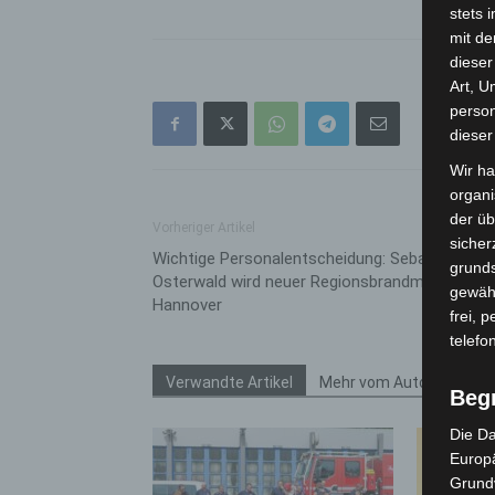
stets 
mit de
dieser
Art, U
person
dieser
Wir ha
organ
der üb
Vorheriger Artikel
sicher
Wichtige Personalentscheidung: Sebastian
grunds
Osterwald wird neuer Regionsbrandmeister in
gewähr
Hannover
frei, 
telefo
Verwandte Artikel
Mehr vom Autor
Beg
Die Da
Europä
Grund