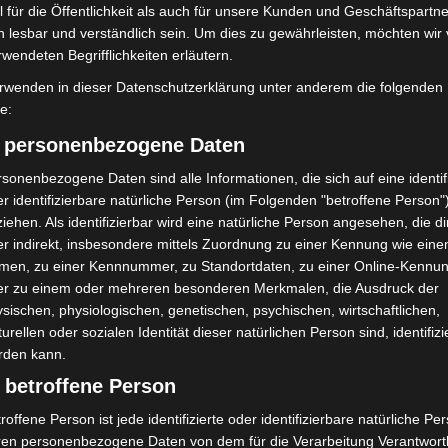
 für die Öffentlichkeit als auch für unsere Kunden und Geschäftspartne
h lesbar und verständlich sein. Um dies zu gewährleisten, möchten wir
rwendeten Begrifflichkeiten erläutern.
rwenden in dieser Datenschutzerklärung unter anderem die folgenden
Erste Tigermücken-
Brand im „Haus der Begegnung“ in
fe:
in Niedersachsen
Neuwarmbüchen schnell
) personenbezogene Daten
eingedämmt
sonenbezogene Daten sind alle Informationen, die sich auf eine identifi
r identifizierbare natürliche Person (im Folgenden "betroffene Person"
iehen. Als identifizierbar wird eine natürliche Person angesehen, die di
r indirekt, insbesondere mittels Zuordnung zu einer Kennung wie ein
men, zu einer Kennnummer, zu Standortdaten, zu einer Online-Kennu
er zu einem oder mehreren besonderen Merkmalen, die Ausdruck der
sischen, physiologischen, genetischen, psychischen, wirtschaftlichen,
turellen oder sozialen Identität dieser natürlichen Person sind, identifizi
mit Hockeyschläger über
Gasleitung bei McDonald’s-Umbau in
rden kann.
i sucht Zeugen
Langenhagen beschädigt
 betroffene Person
roffene Person ist jede identifizierte oder identifizierbare natürliche Pe
ren personenbezogene Daten von dem für die Verarbeitung Verantwort