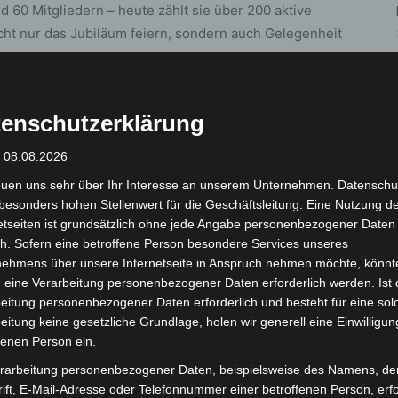
 60 Mitgliedern – heute zählt sie über 200 aktive
icht nur das Jubiläum feiern, sondern auch Gelegenheit
in bieten.
die ADFC-Ortsgruppe Langenhagen gegründet, mit
enschutzerklärung
ngstext. „Und exakt für gleichen Kalendertag,
ter, also anno 2025, lädt der ADFC seine mittlerweile
: 08.08.2026
äste zu 18:30 Uhr zum Geburtstags-Treff ein in den
euen uns sehr über Ihr Interesse an unserem Unternehmen. Datenschu
hen schattigen ‚Biergarten Voltmers Hof‘, Burgwedeler
besonders hohen Stellenwert für die Geschäftsleitung. Eine Nutzung d
etseiten ist grundsätzlich ohne jede Angabe personenbezogener Daten
h. Sofern eine betroffene Person besondere Services unseres
auch eine
nehmens über unsere Internetseite in Anspruch nehmen möchte, könnt
gemeinsame Fahrradtour
wird angeboten:
 eine Verarbeitung personenbezogener Daten erforderlich werden. Ist 
en
, Abfahrt ist um
18:00 Uhr
. Die Strecke ist rund
acht
eitung personenbezogener Daten erforderlich und besteht für eine sol
taltungsort.
eitung keine gesetzliche Grundlage, holen wir generell eine Einwilligun
fenen Person ein.
nd zum ADFC Langenhagen sind online zu finden unter:
rarbeitung personenbezogener Daten, beispielsweise des Namens, de
ift, E-Mail-Adresse oder Telefonnummer einer betroffenen Person, erfo