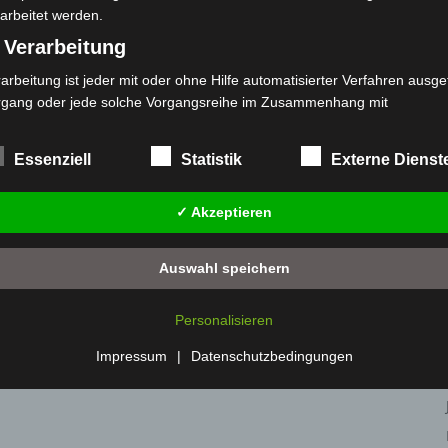
arbeitet werden.
 Verarbeitung
arbeitung ist jeder mit oder ohne Hilfe automatisierter Verfahren ausge
rgang oder jede solche Vorgangsreihe im Zusammenhang mit
rsonenbezogenen Daten wie das Erheben, das Erfassen, die Organisat
s Ordnen, die Speicherung, die Anpassung oder Veränderung, das Aus
Essenziell
Statistik
Externe Dienst
 Abfragen, die Verwendung, die Offenlegung durch Übermittlung, Verb
r eine andere Form der Bereitstellung, den Abgleich oder die Verknüp
✓ Akzeptieren
 Einschränkung, das Löschen oder die Vernichtung.
) Einschränkung der Verarbeitung
Auswahl speichern
schränkung der Verarbeitung ist die Markierung gespeicherter
sonenbezogener Daten mit dem Ziel, ihre künftige Verarbeitung
Personalisieren
nzuschränken.
 Profiling
Impressum
|
Datenschutzbedingungen
filing ist jede Art der automatisierten Verarbeitung personenbezogener
ten, die darin besteht, dass diese personenbezogenen Daten verwend
den, um bestimmte persönliche Aspekte, die sich auf eine natürliche 