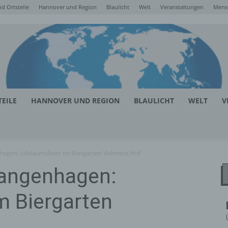
d Ortsteile
Hannover und Region
Blaulicht
Welt
Veranstaltungen
Mens
EILE
HANNOVER UND REGION
BLAULICHT
WELT
V
agen: Jubiläumsfeier im Biergarten Voltmers Hof
Langenhagen:
m Biergarten