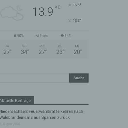
°
15.5
°
C
13.9
°
13.3
90%
1m/s
84%
SA.
SO.
MO.
DI.
MI.
27
°
34
°
27
°
23
°
20
°
Aktuelle Beiträge
Niedersachsen: Feuerwehrkräfte kehren nach
Waldbrandeinsatz aus Spanien zurück
7. August 2026