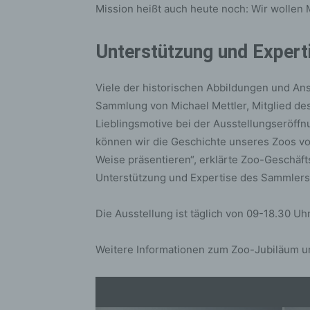
bez
Mission heißt auch heute noch: Wir wollen 
wir
Zuv
Unterstützung und Expert
Pe
f
Viele der historischen Abbildungen und A
Ps
Sammlung von Michael Mettler, Mitglied des
We
Lieblingsmotive bei der Ausstellungseröffn
zus
zu
können wir die Geschichte unseres Zoos vo
au
Weise präsentieren“, erklärte Zoo-Geschäft
unt
Unterstützung und Expertise des Sammlers
ide
g)
Die Ausstellung ist täglich von 09-18.30 U
Ve
Ver
Weitere Informationen zum Zoo-Jubiläum u
ode
ge
pe
Ver