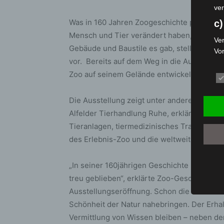
ver
Was in 160 Jahren Zoogeschichte passiert is
c)
Mensch und Tier verändert haben, welche Fo
Ver
Gebäude und Baustile es gab, stellt das Z
Vo
vor. Bereits auf dem Weg in die Ausstellun
pe
da
Zoo auf seinem Gelände entwickelt hat.
das
ode
Die Ausstellung zeigt unter anderem die Ch
die
Alfelder Tierhandlung Ruhe, erklärt das „
d
Tieranlagen, tiermedizinisches Training un
des Erlebnis-Zoo und die weltweite Vernet
Ein
per
ei
„In seiner 160jährigen Geschichte hat sich 
e)
treu geblieben“, erklärte Zoo-Geschäftsfüh
Ausstellungseröffnung. Schon die Gründer 
Pro
Schönheit der Natur nahebringen. Der Erhalt
Da
wer
Vermittlung von Wissen bleiben – neben d