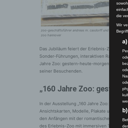
sowohl
einfac
die ve
Wir ve
zoo-geschäftsführer andreas m. casdorff und zoo-maskottch
Begrif
zoo hannover
a
Das Jubiläum feiert der Erlebnis-Zoo unter
Per
Sonder-Führungen, interaktiven Rallyes, 
ode
Jahre Zoo: gestern-heute-morgen“ und e
bez
ode
seiner Besuchenden.
Na
od
„160 Jahre Zoo: gestern
phy
kul
we
In der Ausstellung „160 Jahre Zoo: gestern
b)
Ansichtskarten, Modelle, Plakate und Schild
den Anfängen mit der romantischen Felsena
Bet
des Erlebnis-Zoo mit immersiven Themenw
de