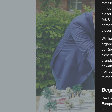
stets 
mit de
dieser
Art, U
person
dieser
Wir ha
organ
der üb
sicher
grunds
gewähr
frei, 
telefo
Beg
Die Da
Europä
Grund