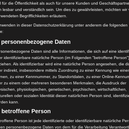
 für die Öffentlichkeit als auch für unsere Kunden und Geschäftspartne
h lesbar und verständlich sein. Um dies zu gewährleisten, möchten wir
rwendeten Begrifflichkeiten erläutern.
rwenden in dieser Datenschutzerklärung unter anderem die folgenden
en tatz tatz schneiden die geburtstags-torte an. – foto: erlebnis-
fe:
) personenbezogene Daten
 anderem mit einem großen Familienfest am 17./18.Mai,
sonenbezogene Daten sind alle Informationen, die sich auf eine identifi
Sommer-Kino-Abenden, der großen Ausstellung „160
r identifizierbare natürliche Person (im Folgenden "betroffene Person"
inem Fotowettbewerb zu den schönsten Zoo-Momenten
iehen. Als identifizierbar wird eine natürliche Person angesehen, die di
r indirekt, insbesondere mittels Zuordnung zu einer Kennung wie ein
men, zu einer Kennnummer, zu Standortdaten, zu einer Online-Kennu
er zu einem oder mehreren besonderen Merkmalen, die Ausdruck der
-heute-morgen“
sischen, physiologischen, genetischen, psychischen, wirtschaftlichen,
turellen oder sozialen Identität dieser natürlichen Person sind, identifizi
rden kann.
-heute-morgen“ nehmen historische Bilder,
 betroffene Person
er mit auf eine Zeitreise durch die Zoogeschichte von
nlage mit Verlobungsbrücke bis zur Neugestaltung
roffene Person ist jede identifizierte oder identifizierbare natürliche Pe
elten.
ren personenbezogene Daten von dem für die Verarbeitung Verantwort