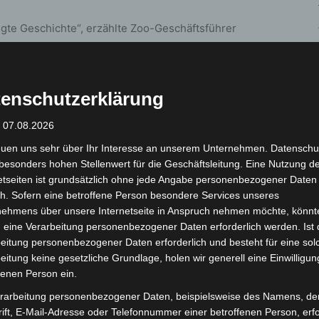
gte Geschichte“, erzählte Zoo-Geschäftsführer
ierischsten Herausforderungen, wurde im Krieg
n und auf Drängen der Bevölkerung wieder geöffnet.
e immer gleich: Die Begeisterung der Menschen in
enschutzerklärung
: 07.08.2026
tach der Zoodirektor die Torte an und verteilte die
euen uns sehr über Ihr Interesse an unserem Unternehmen. Datenschu
ist der Zoo im Herzen von Hannover, knapp 100.000
besonders hohen Stellenwert für die Geschäftsleitung. Eine Nutzung d
en eine Jahreskarte, um ihren Zoo so oft wie möglich
etseiten ist grundsätzlich ohne jede Angabe personenbezogener Daten
s sehr stolz“, so Casdorff.
h. Sofern eine betroffene Person besondere Services unseres
nehmens über unsere Internetseite in Anspruch nehmen möchte, könnt
 eine Verarbeitung personenbezogener Daten erforderlich werden. Ist 
eitung personenbezogener Daten erforderlich und besteht für eine sol
eitung keine gesetzliche Grundlage, holen wir generell eine Einwilligun
fenen Person ein.
rarbeitung personenbezogener Daten, beispielsweise des Namens, de
ift, E-Mail-Adresse oder Telefonnummer einer betroffenen Person, erfo