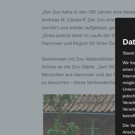
„Der Zoo hatte in den 160 Jahren eine bewe
Andreas M. Casdorff. Der Zoo erlebte die t
zerstört und wieder aufgebaut, geschlosse
„Eines jedoch blieb im Laufe der Geschicht
Dat
Hannover und Region für ihren Zoo.“
Stand
Gemeinsam mit Zoo-Maskottchen Tatzi Tatz s
Wir fr
Stücke an die Zoo-Gäste: „Seit 160 Jahren 
einen 
Menschen aus Hannover und der Region hab
Intern
zu besuchen – diese Verbundenheit macht un
möglic
Unter
jedoch
Verarb
Verarb
betrof
Die Ve
Anschr