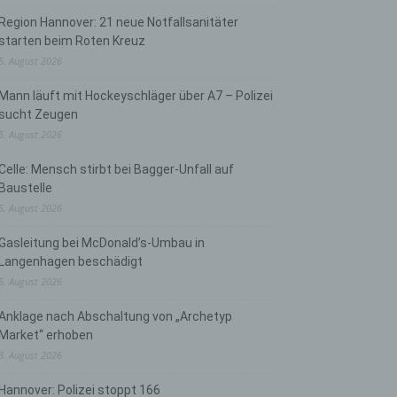
Region Hannover: 21 neue Notfallsanitäter
starten beim Roten Kreuz
5. August 2026
Mann läuft mit Hockeyschläger über A7 – Polizei
sucht Zeugen
5. August 2026
Celle: Mensch stirbt bei Bagger-Unfall auf
Baustelle
5. August 2026
Gasleitung bei McDonald’s-Umbau in
Langenhagen beschädigt
5. August 2026
Anklage nach Abschaltung von „Archetyp
Market“ erhoben
3. August 2026
Hannover: Polizei stoppt 166