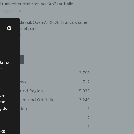
Trunkenheitsfahrten bei Großkontrolle
2. August 2026
Hannover Klassik Open Air 2026: Französische
Oper im Maschpark
2. August 2026
Kategorien
tz hat
er
Blaulicht
2.798
Corona-News
712
e
Hannover und Region
5.035
die
Langenhagen und Ortsteile
3.249
che
g der
Leserbriefe
1
Menschen
2
r
Über uns
1
lgt