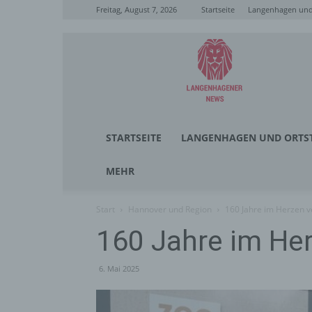
Freitag, August 7, 2026
Startseite
Langenhagen und 
Langenhagener
News
STARTSEITE
LANGENHAGEN UND ORTST
MEHR
Start
Hannover und Region
160 Jahre im Herzen 
160 Jahre im He
6. Mai 2025