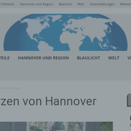
Ortsteile
Hannover und Region
Blaulicht
Welt
Veranstaltungen
Mensc
EILE
HANNOVER UND REGION
BLAULICHT
WELT
V
von Hannover
rzen von Hannover