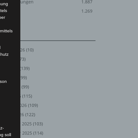
Veranstaltungen
1.887
mung
tels
Welt
1.269
ber
mittels
Archiv
d
August 2026
(10)
chutz
Juli 2026
(73)
Juni 2026
(139)
Mai 2026
(99)
rson
April 2026
(99)
März 2026
(115)
Februar 2026
(109)
Januar 2026
(122)
Dezember 2025
(103)
z-
November 2025
(114)
g soll