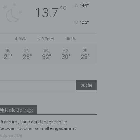
°
14.9
°
C
13.7
°
12.2
83%
3.2m/s
8%
FR.
SA.
SO.
MO.
DI.
21
°
26
°
32
°
30
°
23
°
Aktuelle Beiträge
Brand im „Haus der Begegnung“ in
Neuwarmbüchen schnell eingedämmt
6. August 2026