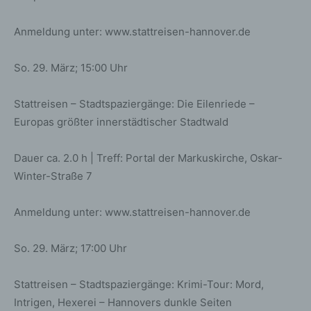
automatisch auch bei Gravatar registriert sind. Details zu
Gravatar:
https://de.gravatar.com
Anmeldung unter: www.stattreisen-hannover.de
Hosting
So. 29. März; 15:00 Uhr
Die von uns in Anspruch genommenen Hosting-
Leistungen dienen der Zurverfügungstellung der
Stattreisen – Stadtspaziergänge: Die Eilenriede –
folgenden Leistungen: Infrastruktur- und
Europas größter innerstädtischer Stadtwald
Plattformdienstleistungen, Rechenkapazität,
Speicherplatz und Datenbankdienste,
Dauer ca. 2.0 h | Treff: Portal der Markuskirche, Oskar-
Sicherheitsleistungen sowie technische
Winter-Straße 7
Wartungsleistungen, die wir zum Zwecke des Betriebs
dieses Onlineangebotes einsetzen.
Anmeldung unter: www.stattreisen-hannover.de
Hierbei verarbeiten wir, bzw. unser Hostinganbieter
Bestandsdaten, Kontaktdaten, Inhaltsdaten,
Vertragsdaten, Nutzungsdaten, Meta- und
So. 29. März; 17:00 Uhr
Kommunikationsdaten von Kunden, Interessenten und
Besuchern dieses Onlineangebotes auf Grundlage
Stattreisen – Stadtspaziergänge: Krimi-Tour: Mord,
unserer berechtigten Interessen an einer effizienten und
Intrigen, Hexerei – Hannovers dunkle Seiten
sicheren Zurverfügungstellung dieses Onlineangebotes