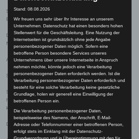
Stand: 08.08.2026
Stattreisen – Stadtspaziergänge: Streiflichter in Linden –
Besondere Blicke auf die Lichter des Stadtteils
Wir freuen uns sehr über Ihr Interesse an unserem
Unternehmen. Datenschutz hat einen besonders hohen
Stellenwert für die Geschäftsleitung. Eine Nutzung der
Dauer ca. 1.0 h | Treff: Lindener Marktplatz,
Internetseiten ist grundsätzlich ohne jede Angabe
Nachtwächterbrunnen
personenbezogener Daten möglich. Sofern eine
betroffene Person besondere Services unseres
Anmeldung unter: www.stattreisen-hannover.de
Unternehmens über unsere Internetseite in Anspruch
nehmen möchte, könnte jedoch eine Verarbeitung
personenbezogener Daten erforderlich werden. Ist die
Sa. 07. März; 11:30 Uhr
Verarbeitung personenbezogener Daten erforderlich und
besteht für eine solche Verarbeitung keine gesetzliche
Stattreisen – Stadtspaziergänge: Hannover
Grundlage, holen wir generell eine Einwilligung der
häppchenweise – Winteredition – Genussvoll durch die
betroffenen Person ein.
kalte Jahreszeit
Die Verarbeitung personenbezogener Daten,
beispielsweise des Namens, der Anschrift, E-Mail-
Dauer ca. 1.5 h | Treff: Kröpcke-Uhr
Adresse oder Telefonnummer einer betroffenen Person,
erfolgt stets im Einklang mit der Datenschutz-
Grundverordnung und in Übereinstimmung mit den für