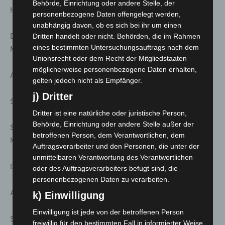
Behörde, Einrichtung oder andere Stelle, der
Himmel – Route 1 – Vom Maschsee zum Landtag
personenbezogene Daten offengelegt werden,
unabhängig davon, ob es sich bei ihr um einen
Dauer ca. 2.0 h | Treff: Roter Hellebardier, Nordufer
Dritten handelt oder nicht. Behörden, die im Rahmen
eines bestimmten Untersuchungsauftrags nach dem
Maschsee
Unionsrecht oder dem Recht der Mitgliedstaaten
möglicherweise personenbezogene Daten erhalten,
Anmeldung unter: www.stattreisen-hannover.de
gelten jedoch nicht als Empfänger.
j) Dritter
Sa. 14. März; 19:00 Uhr
Dritter ist eine natürliche oder juristische Person,
Behörde, Einrichtung oder andere Stelle außer der
Stattreisen – Theaterspaziergänge: Nachtwächter
betroffenen Person, dem Verantwortlichen, dem
Melchior – Von Henkern, Macht und Hellebarden
Auftragsverarbeiter und den Personen, die unter der
unmittelbaren Verantwortung des Verantwortlichen
Dauer ca. 1.5 h | Treff: Beginenturm, Pferdestraße
oder des Auftragsverarbeiters befugt sind, die
personenbezogenen Daten zu verarbeiten.
Anmeldung unter: www.stattreisen-hannover.de
k) Einwilligung
Einwilligung ist jede von der betroffenen Person
So. 15. März; 11:00 Uhr
freiwillig für den bestimmten Fall in informierter Weise