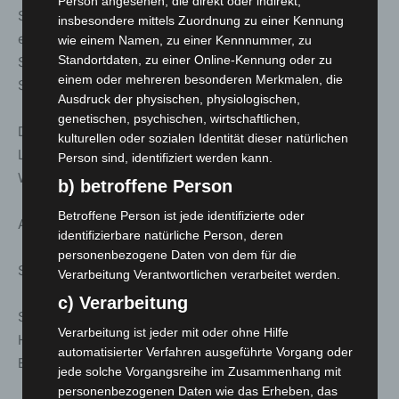
Person angesehen, die direkt oder indirekt,
Stattreisen – Stadtspaziergänge: Stadtbahn, U-Bahn und
insbesondere mittels Zuordnung zu einer Kennung
ein großes Loch – Auf den Spuren der
wie einem Namen, zu einer Kennnummer, zu
Standortdaten, zu einer Online-Kennung oder zu
Stadtbahngeschichte. Mit Besuch der versteckten
einem oder mehreren besonderen Merkmalen, die
Steintorstation
Ausdruck der physischen, physiologischen,
genetischen, psychischen, wirtschaftlichen,
Dauer ca. 2.0 h | Treff: Evangelisch-reformierte Kirche,
kulturellen oder sozialen Identität dieser natürlichen
Lavesallee/Archivstraße, Eingang U-Bahn- Station
Person sind, identifiziert werden kann.
Waterloo
b) betroffene Person
Betroffene Person ist jede identifizierte oder
Anmeldung unter: www.stattreisen-hannover.de
identifizierbare natürliche Person, deren
personenbezogene Daten von dem für die
So. 08. März; 14:00 Uhr
Verarbeitung Verantwortlichen verarbeitet werden.
c) Verarbeitung
Stattreisen – Stadtspaziergänge: Der Hauptbahnhof
Verarbeitung ist jeder mit oder ohne Hilfe
Hannover – Geschichte der Eisenbahn in Hannover. Mit
automatisierter Verfahren ausgeführte Vorgang oder
Besuch der „Geisterstation“.
jede solche Vorgangsreihe im Zusammenhang mit
personenbezogenen Daten wie das Erheben, das