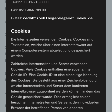
Dauer ca. 1.75 h | Treff: Ernst-August-Denkmal,
Telefon: 0511-215 6000
Hauptbahnhof
Fax: 0511-866 789 33
E-Mail:
Anmeldung unter: www.stattreisen-hannover.de
Cookies
So. 15. März; 14:30 Uhr
Die Internetseiten verwenden Cookies. Cookies sind
Textdateien, welche über einen Internetbrowser auf
Stattreisen – Stadtspaziergänge: Der Hauptbahnhof
einem Computersystem abgelegt und gespeichert
Hannover – Geschichte der Eisenbahn in Hannover. Mit
werden.
Besuch der „Geisterstation“.
Zahlreiche Internetseiten und Server verwenden
Cookies. Viele Cookies enthalten eine sogenannte
Dauer ca. 1.75 h | Treff: Ernst-August-Denkmal,
Cookie-ID. Eine Cookie-ID ist eine eindeutige Kennung
Hauptbahnhof
des Cookies. Sie besteht aus einer Zeichenfolge, durch
welche Internetseiten und Server dem konkreten
Internetbrowser zugeordnet werden können, in dem das
Anmeldung unter: www.stattreisen-hannover.de
Cookie gespeichert wurde. Dies ermöglicht es den
besuchten Internetseiten und Servern, den individuellen
Fr. 20. März; 17:00 Uhr
Browser der betroffenen Person von anderen