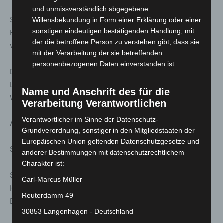
und unmissverständlich abgegebene
Stattreisen – Stadtspaziergänge: Sternfahrt durch
Willensbekundung in Form einer Erklärung oder einer
sonstigen eindeutigen bestätigenden Handlung, mit
Hannover – Über und unter den Straßen – Verbindungen
der die betroffene Person zu verstehen gibt, dass sie
von Stadtgestaltung und U-Bahn-Stationen
mit der Verarbeitung der sie betreffenden
personenbezogenen Daten einverstanden ist.
Dauer ca. 2.75 h | Treff: Evangelisch-reformierte Kirche,
Lavesallee/Archivstraße, Eingang U-Bahn- Station
Name und Anschrift des für die
Waterloo
Verarbeitung Verantwortlichen
Verantwortlicher im Sinne der Datenschutz-
Anmeldung unter: www.stattreisen-hannover.de
Grundverordnung, sonstiger in den Mitgliedstaaten der
Europäischen Union geltenden Datenschutzgesetze und
So. 15. März; 14:00 Uhr
anderer Bestimmungen mit datenschutzrechtlichem
Charakter ist:
Stattreisen – Stadtspaziergänge: Der Hauptbahnhof
Carl-Marcus Müller
Hannover – Geschichte der Eisenbahn in Hannover. Mit
Reuterdamm 49
Besuch der „Geisterstation“.
30853 Langenhagen - Deutschland