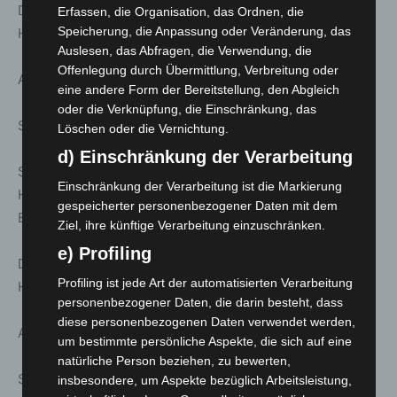
Dauer ca. 1.75 h | Treff: Ernst-August-Denkmal,
Erfassen, die Organisation, das Ordnen, die
Speicherung, die Anpassung oder Veränderung, das
Hauptbahnhof
Auslesen, das Abfragen, die Verwendung, die
Offenlegung durch Übermittlung, Verbreitung oder
Anmeldung unter: www.stattreisen-hannover.de
eine andere Form der Bereitstellung, den Abgleich
oder die Verknüpfung, die Einschränkung, das
So. 08. März; 14:30 Uhr
Löschen oder die Vernichtung.
d) Einschränkung der Verarbeitung
Stattreisen – Stadtspaziergänge: Der Hauptbahnhof
Einschränkung der Verarbeitung ist die Markierung
Hannover – Geschichte der Eisenbahn in Hannover. Mit
gespeicherter personenbezogener Daten mit dem
Besuch der „Geisterstation“.
Ziel, ihre künftige Verarbeitung einzuschränken.
e) Profiling
Dauer ca. 1.75 h | Treff: Ernst-August-Denkmal,
Profiling ist jede Art der automatisierten Verarbeitung
Hauptbahnhof
personenbezogener Daten, die darin besteht, dass
diese personenbezogenen Daten verwendet werden,
Anmeldung unter: www.stattreisen-hannover.de
um bestimmte persönliche Aspekte, die sich auf eine
natürliche Person beziehen, zu bewerten,
So. 08. März; 15:00 Uhr
insbesondere, um Aspekte bezüglich Arbeitsleistung,