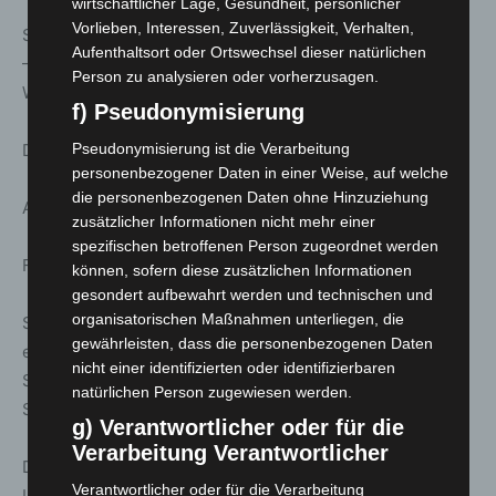
wirtschaftlicher Lage, Gesundheit, persönlicher
Vorlieben, Interessen, Zuverlässigkeit, Verhalten,
Stattreisen – Stadtspaziergänge: Frauen, die sich trauen
Aufenthaltsort oder Ortswechsel dieser natürlichen
– Weibliche Persönlichkeiten, die sich mutig den
Person zu analysieren oder vorherzusagen.
Widrigkeiten stellten
f) Pseudonymisierung
Dauer ca. 2.0 h | Treff: Hannah-Arendt-Platz, Landtag
Pseudonymisierung ist die Verarbeitung
personenbezogener Daten in einer Weise, auf welche
die personenbezogenen Daten ohne Hinzuziehung
Anmeldung unter: www.stattreisen-hannover.de
zusätzlicher Informationen nicht mehr einer
spezifischen betroffenen Person zugeordnet werden
Fr. 13. März; 16:00 Uhr
können, sofern diese zusätzlichen Informationen
gesondert aufbewahrt werden und technischen und
organisatorischen Maßnahmen unterliegen, die
Stattreisen – Stadtspaziergänge: Stadtbahn, U-Bahn und
gewährleisten, dass die personenbezogenen Daten
ein großes Loch – Auf den Spuren der
nicht einer identifizierten oder identifizierbaren
Stadtbahngeschichte. Mit Besuch der versteckten
natürlichen Person zugewiesen werden.
Steintorstation
g) Verantwortlicher oder für die
Verarbeitung Verantwortlicher
Dauer ca. 2.0 h | Treff: Evangelisch-reformierte Kirche,
Verantwortlicher oder für die Verarbeitung
Lavesallee/Archivstraße, Eingang U-Bahn- Station