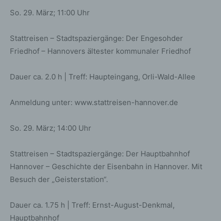
Sicherheitsgründen und für den Fall, dass die betroffene
So. 29. März; 11:00 Uhr
Person durch einen abgegebenen Kommentar die
Rechte Dritter verletzt oder rechtswidrige Inhalte postet.
Die Speicherung dieser personenbezogenen Daten
Stattreisen – Stadtspaziergänge: Der Engesohder
erfolgt daher im eigenen Interesse des für die
Friedhof – Hannovers ältester kommunaler Friedhof
Verarbeitung Verantwortlichen, damit sich dieser im Falle
einer Rechtsverletzung gegebenenfalls exkulpieren
Dauer ca. 2.0 h | Treff: Haupteingang, Orli-Wald-Allee
könnte. Es erfolgt keine Weitergabe dieser erhobenen
personenbezogenen Daten an Dritte, sofern eine solche
Weitergabe nicht gesetzlich vorgeschrieben ist oder der
Anmeldung unter: www.stattreisen-hannover.de
Rechtsverteidigung des für die Verarbeitung
Verantwortlichen dient.
So. 29. März; 14:00 Uhr
Gravatar
Stattreisen – Stadtspaziergänge: Der Hauptbahnhof
Bei Kommentaren wird auf den Gravatar Service von
Hannover – Geschichte der Eisenbahn in Hannover. Mit
Auttomatic zurückgegriffen. Gravatar gleicht Ihre Email-
Besuch der „Geisterstation“.
Adresse ab und bildet – sofern Sie dort registriert sind –
Ihr Avatar-Bild neben dem Kommentar ab. Sollten Sie
Dauer ca. 1.75 h | Treff: Ernst-August-Denkmal,
nicht registriert sein, wird kein Bild angezeigt. Zu
Hauptbahnhof
beachten ist, dass alle registrierten WordPress-User