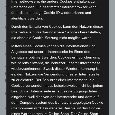
Internetbrowsern, die andere Cookies enthalten, zu
Stattreisen – Stadtspaziergänge: Der Raschplatz –
unterscheiden. Ein bestimmter Internetbrowser kann
über die eindeutige Cookie-ID wiedererkannt und
„Hinterm Bahnhof wohnt man nicht“
identifiziert werden.
Durch den Einsatz von Cookies kann den Nutzern dieser
Dauer ca. 1.0 h | Treff: Kulturzentrum Pavillon, Eingang
Internetseite nutzerfreundlichere Services bereitstellen,
die ohne die Cookie-Setzung nicht möglich wären.
Anmeldung unter: www.stattreisen-hannover.de
Mittels eines Cookies können die Informationen und
Angebote auf unserer Internetseite im Sinne des
Sa. 21. März; 11:30 Uhr
Benutzers optimiert werden. Cookies ermöglichen uns,
wie bereits erwähnt, die Benutzer unserer Internetseite
Stattreisen – Stadtspaziergänge: Hannover
wiederzuerkennen. Zweck dieser Wiedererkennung ist
häppchenweise – Winteredition – Genussvoll durch die
es, den Nutzern die Verwendung unserer Internetseite
zu erleichtern. Der Benutzer einer Internetseite, die
kalte Jahreszeit
Cookies verwendet, muss beispielsweise nicht bei jedem
Besuch der Internetseite erneut seine Zugangsdaten
Dauer ca. 1.5 h | Treff: Kröpcke-Uhr
eingeben, weil dies von der Internetseite und dem auf
dem Computersystem des Benutzers abgelegten Cookie
Anmeldung unter: www.stattreisen-hannover.de
übernommen wird. Ein weiteres Beispiel ist das Cookie
eines Warenkorbes im Online-Shop. Der Online-Shop