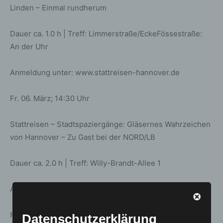
Linden – Einmal rundherum
Dauer ca. 1.0 h | Treff: Limmerstraße/EckeFössestraße:
An der Uhr
Anmeldung unter: www.stattreisen-hannover.de
Fr. 06. März; 14:30 Uhr
Stattreisen – Stadtspaziergänge: Gläsernes Wahrzeichen
von Hannover – Zu Gast bei der NORD/LB
Dauer ca. 2.0 h | Treff: Willy-Brandt-Allee 1
Anmeldung unter: www.stattreisen-hannover.de
Fr. 06. März; 19:00 Uhr
Datenschutzerklärung