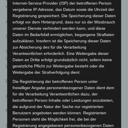
Internet-Service-Provider (ISP) der betroffenen Person
Hauptbahnhof
vergebene IP-Adresse, das Datum sowie die Uhrzeit der
Registrierung gespeichert. Die Speicherung dieser Daten
Anmeldung unter: www.stattreisen-hannover.de
erfolgt vor dem Hintergrund, dass nur so der Missbrauch
unserer Dienste verhindert werden kann, und diese
Daten im Bedarfsfall ermöglichen, begangene Straftaten
So. 22. März; 15:00 Uhr
aufzuklären. Insofern ist die Speicherung dieser Daten
zur Absicherung des für die Verarbeitung
Stattreisen – Stadtspaziergänge: Frauen an der Leine –
Verantwortlichen erforderlich. Eine Weitergabe dieser
Von Kurfürstin Sophie über Caroline Herschel zu Mary
Daten an Dritte erfolgt grundsätzlich nicht, sofern keine
Wigman
gesetzliche Pflicht zur Weitergabe besteht oder die
Weitergabe der Strafverfolgung dient.
Dauer ca. 2.0 h | Treff: Die „Nanas“ am Leibnizufer
Die Registrierung der betroffenen Person unter
freiwilliger Angabe personenbezogener Daten dient dem
für die Verarbeitung Verantwortlichen dazu, der
Anmeldung unter: www.stattreisen-hannover.de
betroffenen Person Inhalte oder Leistungen anzubieten,
die aufgrund der Natur der Sache nur registrierten
Fr. 27. März; 16:00 Uhr
Benutzern angeboten werden können. Registrierten
Personen steht die Möglichkeit frei, die bei der
Stattreisen – Stadtspaziergänge: Stadtbahn, U-Bahn und
Registrierung angegebenen personenbezogenen Daten