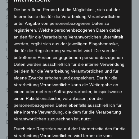
Stattreisen – Stadtspaziergänge: Stadtbahn, U-Bahn und
ein großes Loch – Auf den Spuren der
Die betroffene Person hat die Möglichkeit, sich auf der
Internetseite des für die Verarbeitung Verantwortlichen
Stadtbahngeschichte. Mit Besuch der versteckten
unter Angabe von personenbezogenen Daten zu
Steintorstation
registrieren. Welche personenbezogenen Daten dabei
an den für die Verarbeitung Verantwortlichen übermittelt
Dauer ca. 2.0 h | Treff: Evangelisch-reformierte Kirche,
werden, ergibt sich aus der jeweiligen Eingabemaske,
Lavesallee/Archivstraße, Eingang U-Bahn- Station
die für die Registrierung verwendet wird. Die von der
Waterloo
betroffenen Person eingegebenen personenbezogenen
Daten werden ausschließlich für die interne Verwendung
bei dem für die Verarbeitung Verantwortlichen und für
Anmeldung unter: www.stattreisen-hannover.de
eigene Zwecke erhoben und gespeichert. Der für die
Verarbeitung Verantwortliche kann die Weitergabe an
So. 22. März; 14:00 Uhr
einen oder mehrere Auftragsverarbeiter, beispielsweise
einen Paketdienstleister, veranlassen, der die
personenbezogenen Daten ebenfalls ausschließlich für
Stattreisen – Stadtspaziergänge: Der Hauptbahnhof
eine interne Verwendung, die dem für die Verarbeitung
Hannover – Geschichte der Eisenbahn in Hannover. Mit
Verantwortlichen zuzurechnen ist, nutzt.
Besuch der „Geisterstation“.
Durch eine Registrierung auf der Internetseite des für die
Verarbeitung Verantwortlichen wird ferner die vom
Dauer ca. 1.75 h | Treff: Ernst-August-Denkmal,