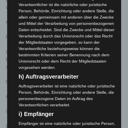
Verantwortlicher ist die natürliche oder juristische
Waterloo
Person, Behörde, Einrichtung oder andere Stelle, die
allein oder gemeinsam mit anderen über die Zwecke
Anmeldung unter: www.stattreisen-hannover.de
und Mittel der Verarbeitung von personenbezogenen
Daten entscheidet. Sind die Zwecke und Mittel dieser
Verarbeitung durch das Unionsrecht oder das Recht
Fr. 13. März; 17:00 Uhr
der Mitgliedstaaten vorgegeben, so kann der
Verantwortliche beziehungsweise können die
Stattreisen – Stadtspaziergänge: Hannöversche
bestimmten Kriterien seiner Benennung nach dem
Biergeschichte(n) – Vom mittelalterlichen Hausbrauen
Unionsrecht oder dem Recht der Mitgliedstaaten
zur industriellen Produktion
vorgesehen werden.
h) Auftragsverarbeiter
Dauer ca. 2.25 h | Treff: Beginenturm, Pferdestraße
Auftragsverarbeiter ist eine natürliche oder juristische
Person, Behörde, Einrichtung oder andere Stelle, die
Anmeldung unter: www.stattreisen-hannover.de
personenbezogene Daten im Auftrag des
Verantwortlichen verarbeitet.
Sa. 14. März; 14:00 Uhr
i) Empfänger
Empfänger ist eine natürliche oder juristische Person,
Stattreisen – Stadtspaziergänge: Kunst unter freiem