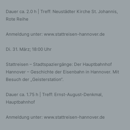
gem. Art. 6 Abs. 1 lit. f DSGVO i.V.m. Art. 28 DSGVO
(Abschluss Auftragsverarbeitungsvertrag).
Dauer ca. 2.0 h | Treff: Neustädter Kirche St. Johannis,
Rote Reihe
Routinemäßige Löschung und
Sperrung von personenbezogenen
Anmeldung unter: www.stattreisen-hannover.de
Daten
Di. 31. März; 18:00 Uhr
Der für die Verarbeitung Verantwortliche verarbeitet und
speichert personenbezogene Daten der betroffenen
Person nur für den Zeitraum, der zur Erreichung des
Stattreisen – Stadtspaziergänge: Der Hauptbahnhof
Speicherungszwecks erforderlich ist oder sofern dies
Hannover – Geschichte der Eisenbahn in Hannover. Mit
durch den Europäischen Richtlinien- und
Besuch der „Geisterstation“.
Verordnungsgeber oder einen anderen Gesetzgeber in
Gesetzen oder Vorschriften, welchen der für die
Verarbeitung Verantwortliche unterliegt, vorgesehen
Dauer ca. 1.75 h | Treff: Ernst-August-Denkmal,
wurde.
Hauptbahnhof
Entfällt der Speicherungszweck oder läuft eine vom
Europäischen Richtlinien- und Verordnungsgeber oder
Anmeldung unter: www.stattreisen-hannover.de
einem anderen zuständigen Gesetzgeber
vorgeschriebene Speicherfrist ab, werden die