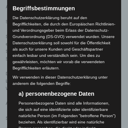
Anmeldung unter: www.stattreisen-hannover.de
Begriffsbestimmungen
Die Datenschutzerklärung beruht auf den
So. 08. März; 11:00 Uhr
Begrifflichkeiten, die durch den Europäischen Richtlinien-
und Verordnungsgeber beim Erlass der Datenschutz-
Stattreisen – Stadtspaziergänge: Stadtbahn, U-Bahn und
Grundverordnung (DS-GVO) verwendet wurden. Unsere
Datenschutzerklärung soll sowohl für die Öffentlichkeit
ein großes Loch – Auf den Spuren der
als auch für unsere Kunden und Geschäftspartner
Stadtbahngeschichte. Mit Besuch der versteckten
einfach lesbar und verständlich sein. Um dies zu
Steintorstation
gewährleisten, möchten wir vorab die verwendeten
Begrifflichkeiten erläutern.
Dauer ca. 2.0 h | Treff: Evangelisch-reformierte Kirche,
Wir verwenden in dieser Datenschutzerklärung unter
Lavesallee/Archivstraße, Eingang U-Bahn- Station
anderem die folgenden Begriffe:
Waterloo
a) personenbezogene Daten
Anmeldung unter: www.stattreisen-hannover.de
Personenbezogene Daten sind alle Informationen,
die sich auf eine identifizierte oder identifizierbare
natürliche Person (im Folgenden "betroffene Person")
So. 08. März; 11:30 Uhr
beziehen. Als identifizierbar wird eine natürliche