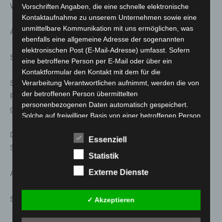
Welfengarten 1
Vorschriften Angaben, die eine schnelle elektronische
Kontaktaufnahme zu unserem Unternehmen sowie eine
unmittelbare Kommunikation mit uns ermöglichen, was
Anmeldung unter: www.stattreisen-hannover.de
ebenfalls eine allgemeine Adresse der sogenannten
elektronischen Post (E-Mail-Adresse) umfasst. Sofern
Sa. 28. März; 14:00 Uhr
eine betroffene Person per E-Mail oder über ein
Kontaktformular den Kontakt mit dem für die
Stattreisen – Stadtspaziergänge: Südstadt: Gartenleute,
Verarbeitung Verantwortlichen aufnimmt, werden die von
der betroffenen Person übermittelten
Rote 11 und Klinkerbauten – Lebendiger Stadtteil mit
personenbezogenen Daten automatisch gespeichert.
guter Infrastruktur
Solche auf freiwilliger Basis von einer betroffenen Person
an den für die Verarbeitung Verantwortlichen
Dauer ca. 2.0 h | Treff: Stadtbibliothek, Hildesheimer
übermittelten personenbezogenen Daten werden für
Essenziell
Straße 12
Zwecke der Bearbeitung oder der Kontaktaufnahme zur
Statistik
betroffenen Person gespeichert. Es erfolgt keine
Weitergabe dieser personenbezogenen Daten an Dritte.
Externe Dienste
Anmeldung unter: www.stattreisen-hannover.de
Kommentarfunktion im Blog auf der
Sa. 28. März; 15:00 Uhr
✓ Akzeptieren
Internetseite