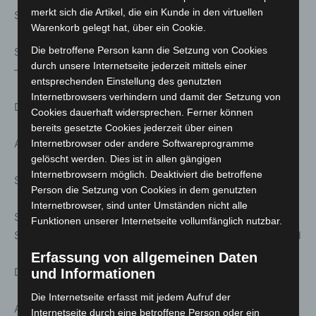
merkt sich die Artikel, die ein Kunde in den virtuellen
Sa. 21. März; 14:00 Uhr
Warenkorb gelegt hat, über ein Cookie.
Die betroffene Person kann die Setzung von Cookies
Stattreisen – Stadtspaziergänge: Hannover im Mittelalter
durch unsere Internetseite jederzeit mittels einer
– Von Türmern, Hoken und geraspelter Hirnschale
entsprechenden Einstellung des genutzten
Internetbrowsers verhindern und damit der Setzung von
Dauer ca. 2.0 h | Treff: Ballhofplatz, Brunnen
Cookies dauerhaft widersprechen. Ferner können
bereits gesetzte Cookies jederzeit über einen
Anmeldung unter: www.stattreisen-hannover.de
Internetbrowser oder andere Softwareprogramme
gelöscht werden. Dies ist in allen gängigen
Internetbrowsern möglich. Deaktiviert die betroffene
Sa. 21. März; 15:00 Uhr
Person die Setzung von Cookies in dem genutzten
Internetbrowser, sind unter Umständen nicht alle
Stattreisen – Stadtspaziergänge: Linden-Nord: Federn,
Funktionen unserer Internetseite vollumfänglich nutzbar.
Samt und Seife – Arbeitergeschichte und sozialer Wandel
Erfassung von allgemeinen Daten
Dauer ca. 2.0 h | Treff: Theater am Küchengarten
und Informationen
Die Internetseite erfasst mit jedem Aufruf der
Anmeldung unter: www.stattreisen-hannover.de
Internetseite durch eine betroffene Person oder ein