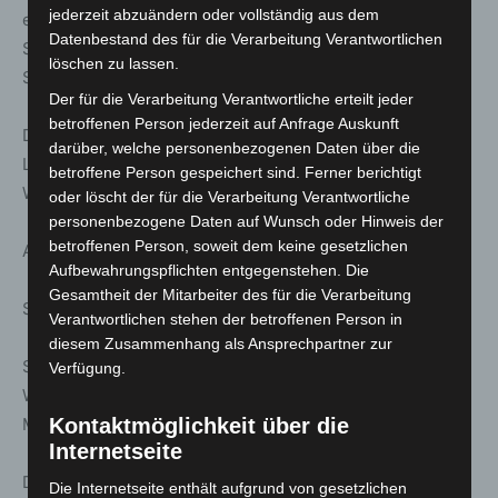
jederzeit abzuändern oder vollständig aus dem
ein großes Loch – Auf den Spuren der
Datenbestand des für die Verarbeitung Verantwortlichen
Stadtbahngeschichte. Mit Besuch der versteckten
löschen zu lassen.
Steintorstation
Der für die Verarbeitung Verantwortliche erteilt jeder
betroffenen Person jederzeit auf Anfrage Auskunft
Dauer ca. 2.0 h | Treff: Evangelisch-reformierte Kirche,
darüber, welche personenbezogenen Daten über die
Lavesallee/Archivstraße, Eingang U-Bahn- Station
betroffene Person gespeichert sind. Ferner berichtigt
Waterloo
oder löscht der für die Verarbeitung Verantwortliche
personenbezogene Daten auf Wunsch oder Hinweis der
betroffenen Person, soweit dem keine gesetzlichen
Anmeldung unter: www.stattreisen-hannover.de
Aufbewahrungspflichten entgegenstehen. Die
Gesamtheit der Mitarbeiter des für die Verarbeitung
Sa. 28. März; 11:00 Uhr
Verantwortlichen stehen der betroffenen Person in
diesem Zusammenhang als Ansprechpartner zur
Stattreisen – Stadtspaziergänge: Leibniz Universität:
Verfügung.
Wissenschaft im Welfenschloss – Mit historischem
Marstall und Blick vom Conti-Hochhaus
Kontaktmöglichkeit über die
Internetseite
Dauer ca. 2.0 h | Treff: Haupteingang Universität,
Die Internetseite enthält aufgrund von gesetzlichen