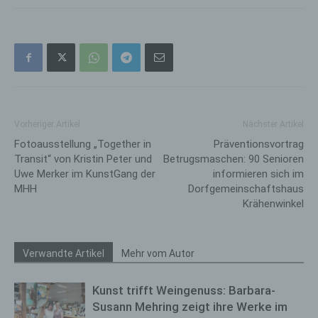
personenbezogenen Daten routinemäßig und
entsprechend den gesetzlichen Vorschriften gesperrt
oder gelöscht.
Rechte der betroffenen Person
a) Recht auf Bestätigung
Vorheriger Artikel
Nächster Artikel
Jede betroffene Person hat das vom Europäischen
Fotoausstellung „Together in
Präventionsvortrag
Richtlinien- und Verordnungsgeber eingeräumte
Transit“ von Kristin Peter und
Betrugsmaschen: 90 Senioren
Recht, von dem für die Verarbeitung Verantwortlichen
Uwe Merker im KunstGang der
informieren sich im
eine Bestätigung darüber zu verlangen, ob sie
MHH
Dorfgemeinschaftshaus
betreffende personenbezogene Daten verarbeitet
Krähenwinkel
werden. Möchte eine betroffene Person dieses
Bestätigungsrecht in Anspruch nehmen, kann sie sich
hierzu jederzeit an einen Mitarbeiter des für die
Verwandte Artikel
Mehr vom Autor
Verarbeitung Verantwortlichen wenden.
b) Recht auf Auskunft
Kunst trifft Weingenuss: Barbara-
Jede von der Verarbeitung personenbezogener
Susann Mehring zeigt ihre Werke im
Daten betroffene Person hat das vom Europäischen