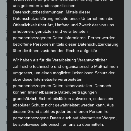
Anmeldung unter: www.stattreisen-hannover.de
uns geltenden landesspezifischen
Datenschutzbestimmungen. Mittels dieser
Sa. 07. März; 15:00 Uhr
Datenschutzerklärung möchte unser Unternehmen die
Öffentlichkeit über Art, Umfang und Zweck der von uns
Stattreisen – Stadtspaziergänge: Krimi-Tour: Mord,
erhobenen, genutzten und verarbeiteten
personenbezogenen Daten informieren. Ferner werden
Intrigen, Hexerei – Kurztour – Hannovers dunkle Seiten
betroffene Personen mittels dieser Datenschutzerklärung
über die ihnen zustehenden Rechte aufgeklärt.
Dauer ca. 1.0 h | Treff: Beginenturm, Pferdestraße
Wir haben als für die Verarbeitung Verantwortlicher
zahlreiche technische und organisatorische Maßnahmen
Anmeldung unter: www.stattreisen-hannover.de
umgesetzt, um einen möglichst lückenlosen Schutz der
über diese Internetseite verarbeiteten
Sa. 07. März; 19:00 Uhr
personenbezogenen Daten sicherzustellen. Dennoch
können Internetbasierte Datenübertragungen
grundsätzlich Sicherheitslücken aufweisen, sodass ein
Stattreisen – Theaterspaziergänge: Nachtwächter
absoluter Schutz nicht gewährleistet werden kann. Aus
Melchior – Von Henkern, Macht und Hellebarden
diesem Grund steht es jeder betroffenen Person frei,
personenbezogene Daten auch auf alternativen Wegen,
Dauer ca. 1.5 h | Treff: Beginenturm, Pferdestraße
beispielsweise telefonisch, an uns zu übermitteln.