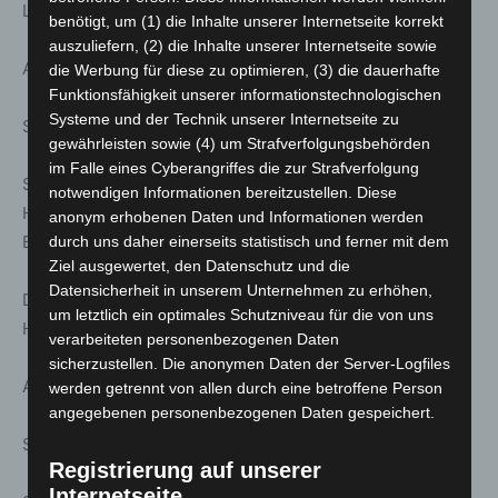
Lindener Berge
benötigt, um (1) die Inhalte unserer Internetseite korrekt
auszuliefern, (2) die Inhalte unserer Internetseite sowie
Anmeldung unter: www.stattreisen-hannover.de
die Werbung für diese zu optimieren, (3) die dauerhafte
Funktionsfähigkeit unserer informationstechnologischen
Systeme und der Technik unserer Internetseite zu
So. 22. März; 11:00 Uhr
gewährleisten sowie (4) um Strafverfolgungsbehörden
im Falle eines Cyberangriffes die zur Strafverfolgung
Stattreisen – Stadtspaziergänge: Der Hauptbahnhof
notwendigen Informationen bereitzustellen. Diese
Hannover – Geschichte der Eisenbahn in Hannover. Mit
anonym erhobenen Daten und Informationen werden
Besuch der „Geisterstation“.
durch uns daher einerseits statistisch und ferner mit dem
Ziel ausgewertet, den Datenschutz und die
Datensicherheit in unserem Unternehmen zu erhöhen,
Dauer ca. 1.75 h | Treff: Ernst-August-Denkmal,
um letztlich ein optimales Schutzniveau für die von uns
Hauptbahnhof
verarbeiteten personenbezogenen Daten
sicherzustellen. Die anonymen Daten der Server-Logfiles
Anmeldung unter: www.stattreisen-hannover.de
werden getrennt von allen durch eine betroffene Person
angegebenen personenbezogenen Daten gespeichert.
So. 22. März; 11:30 Uhr
Registrierung auf unserer
Internetseite