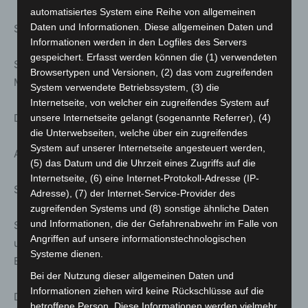
automatisiertes System eine Reihe von allgemeinen
Daten und Informationen. Diese allgemeinen Daten und
Sa. 21. März; 19:00 Uhr
Informationen werden in den Logfiles des Servers
gespeichert. Erfasst werden können die (1) verwendeten
Stattreisen – Theaterspaziergänge: Nachtwächter
Browsertypen und Versionen, (2) das vom zugreifenden
Melchior – Von Henkern, Macht und Hellebarden
System verwendete Betriebssystem, (3) die
Internetseite, von welcher ein zugreifendes System auf
Dauer ca. 1.5 h | Treff: Beginenturm, Pferdestraße
unsere Internetseite gelangt (sogenannte Referrer), (4)
die Unterwebseiten, welche über ein zugreifendes
System auf unserer Internetseite angesteuert werden,
Anmeldung unter: www.stattreisen-hannover.de
(5) das Datum und die Uhrzeit eines Zugriffs auf die
Internetseite, (6) eine Internet-Protokoll-Adresse (IP-
So. 22. März; 11:00 Uhr
Adresse), (7) der Internet-Service-Provider des
zugreifenden Systems und (8) sonstige ähnliche Daten
und Informationen, die der Gefahrenabwehr im Falle von
Stattreisen – Stadtspaziergänge: Linden: Bergbau, Jazz
Angriffen auf unsere informationstechnologischen
und Blaues Wunder – Ein Spaziergang auf dem Lindener
Systeme dienen.
Berg
Bei der Nutzung dieser allgemeinen Daten und
Informationen ziehen wird keine Rückschlüsse auf die
Dauer ca. 1.0 h | Treff: Eingang Stadtfriedhof – Am
betroffene Person. Diese Informationen werden vielmehr