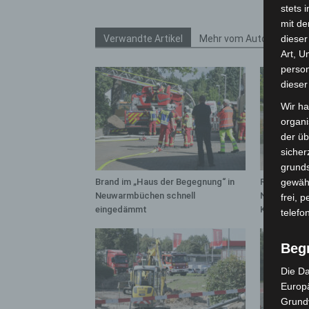
stets 
mit de
Verwandte Artikel
Mehr vom Autor
dieser
Art, U
person
dieser
Wir ha
organ
der üb
sicher
grunds
Brand im „Haus der Begegnung“ in
Region Hann
gewähr
Neuwarmbüchen schnell
Notfallsani
frei, 
eingedämmt
Kreuz
telefo
Beg
Die Da
Europä
Grund