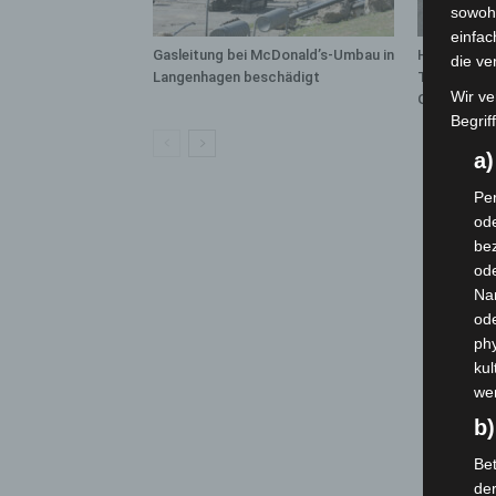
sowohl
einfac
Gasleitung bei McDonald’s-Umbau in
Hannover: P
die ve
Langenhagen beschädigt
Trunkenheit
Wir ve
Großkontro
Begrif
a
Per
ode
bez
ode
Na
od
phy
kul
we
b)
Bet
de