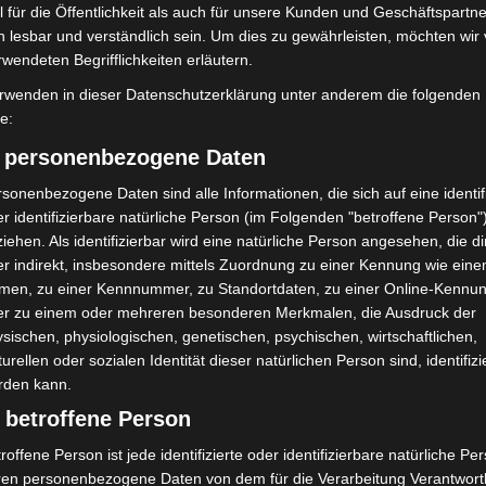
 für die Öffentlichkeit als auch für unsere Kunden und Geschäftspartne
h lesbar und verständlich sein. Um dies zu gewährleisten, möchten wir
olizei stoppt 166
Hannover Klassik Open Air 2026:
rwendeten Begrifflichkeiten erläutern.
sfahrten bei
Französische Oper im Maschpark
rwenden in dieser Datenschutzerklärung unter anderem die folgenden
lle
fe:
) personenbezogene Daten
sonenbezogene Daten sind alle Informationen, die sich auf eine identifi
r identifizierbare natürliche Person (im Folgenden "betroffene Person"
iehen. Als identifizierbar wird eine natürliche Person angesehen, die di
r indirekt, insbesondere mittels Zuordnung zu einer Kennung wie ein
men, zu einer Kennnummer, zu Standortdaten, zu einer Online-Kennu
er zu einem oder mehreren besonderen Merkmalen, die Ausdruck der
sischen, physiologischen, genetischen, psychischen, wirtschaftlichen,
turellen oder sozialen Identität dieser natürlichen Person sind, identifizi
rden kann.
 betroffene Person
roffene Person ist jede identifizierte oder identifizierbare natürliche Pe
ren personenbezogene Daten von dem für die Verarbeitung Verantwort