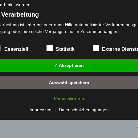
arbeitet werden.
 Verarbeitung
arbeitung ist jeder mit oder ohne Hilfe automatisierter Verfahren ausge
rgang oder jede solche Vorgangsreihe im Zusammenhang mit
rsonenbezogenen Daten wie das Erheben, das Erfassen, die Organisat
s Ordnen, die Speicherung, die Anpassung oder Veränderung, das Aus
Essenziell
Statistik
Externe Dienst
 Abfragen, die Verwendung, die Offenlegung durch Übermittlung, Verb
r eine andere Form der Bereitstellung, den Abgleich oder die Verknüp
✓ Akzeptieren
 Einschränkung, das Löschen oder die Vernichtung.
) Einschränkung der Verarbeitung
Auswahl speichern
schränkung der Verarbeitung ist die Markierung gespeicherter
sonenbezogener Daten mit dem Ziel, ihre künftige Verarbeitung
Personalisieren
nzuschränken.
 Profiling
Impressum
|
Datenschutzbedingungen
filing ist jede Art der automatisierten Verarbeitung personenbezogener
ten, die darin besteht, dass diese personenbezogenen Daten verwend
den, um bestimmte persönliche Aspekte, die sich auf eine natürliche 