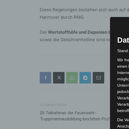
Diese Regelungen beziehen sich auch auf d
Hannover durch RMG.
Die
Wertstoffhöfe und Deponien bleiben a
Dat
sowie die Gebührenhotline sind nicht beset
Stand
Wir fr
einen 
Intern
möglic
Unter
jedoch
Verarb
Verarb
Vorheriger Artikel
betrof
28 Teilnehmer der Feuerwehr-
Truppmannausbildung bestehen Prüfung
Die Ve
Anschr