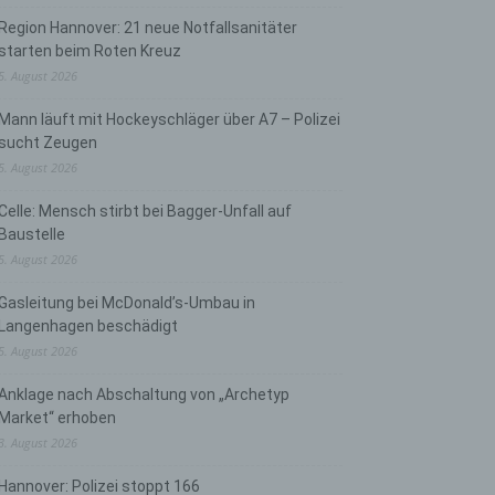
Region Hannover: 21 neue Notfallsanitäter
starten beim Roten Kreuz
5. August 2026
Mann läuft mit Hockeyschläger über A7 – Polizei
sucht Zeugen
5. August 2026
Celle: Mensch stirbt bei Bagger-Unfall auf
Baustelle
5. August 2026
Gasleitung bei McDonald’s-Umbau in
Langenhagen beschädigt
5. August 2026
Anklage nach Abschaltung von „Archetyp
Market“ erhoben
3. August 2026
Hannover: Polizei stoppt 166