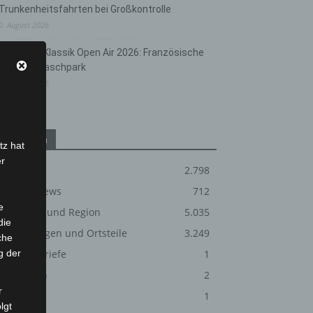
Trunkenheitsfahrten bei Großkontrolle
2. August 2026
Hannover Klassik Open Air 2026: Französische
Oper im Maschpark
2. August 2026
Kategorien
tz hat
er
Blaulicht
2.798
Corona-News
712
e
Hannover und Region
5.035
die
Langenhagen und Ortsteile
3.249
che
g der
Leserbriefe
1
Menschen
2
r
Über uns
1
lgt