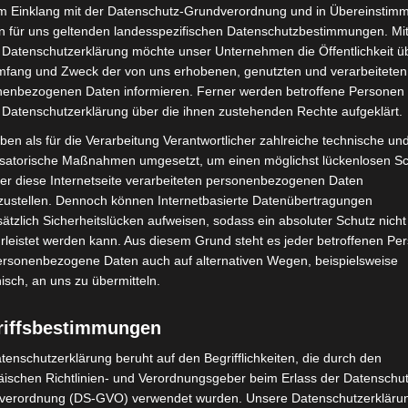
im Einklang mit der Datenschutz-Grundverordnung und in Übereinstim
n für uns geltenden landesspezifischen Datenschutzbestimmungen. Mit
 Datenschutzerklärung möchte unser Unternehmen die Öffentlichkeit ü
mfang und Zweck der von uns erhobenen, genutzten und verarbeiteten
enbezogenen Daten informieren. Ferner werden betroffene Personen 
 Datenschutzerklärung über die ihnen zustehenden Rechte aufgeklärt.
ben als für die Verarbeitung Verantwortlicher zahlreiche technische un
isatorische Maßnahmen umgesetzt, um einen möglichst lückenlosen S
er diese Internetseite verarbeiteten personenbezogenen Daten
zustellen. Dennoch können Internetbasierte Datenübertragungen
ätzlich Sicherheitslücken aufweisen, sodass ein absoluter Schutz nicht
over: 21 neue
leistet werden kann. Aus diesem Grund steht es jeder betroffenen Pe
Mann läuft mit Hockeyschläger über
täter starten beim Roten
A7 – Polizei sucht Zeugen
personenbezogene Daten auch auf alternativen Wegen, beispielsweise
nisch, an uns zu übermitteln.
riffsbestimmungen
tenschutzerklärung beruht auf den Begrifflichkeiten, die durch den
ischen Richtlinien- und Verordnungsgeber beim Erlass der Datenschut
verordnung (DS-GVO) verwendet wurden. Unsere Datenschutzerklärun