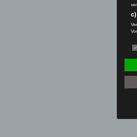
ver
c)
Ver
Vo
pe
da
das
ode
die
d
Ein
per
ei
e)
Pro
Da
wer