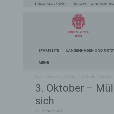
Freitag, August 7, 2026
Startseite
Langenhagen und 
Langenhagener
News
STARTSEITE
LANGENHAGEN UND ORTST
MEHR
Start
Hannover und Region
3. Oktober – Müllabfuh
3. Oktober – Mül
sich
26. September 2023