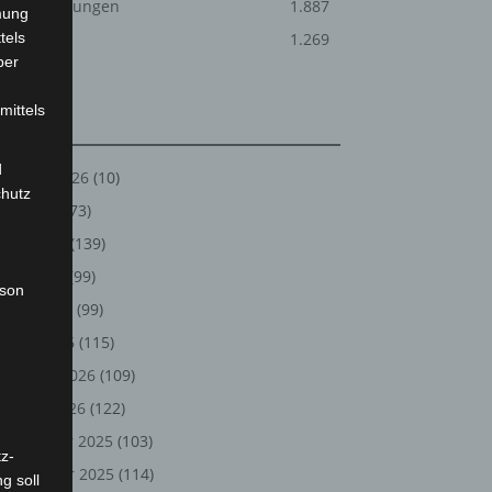
Veranstaltungen
1.887
mung
tels
Welt
1.269
ber
mittels
Archiv
d
August 2026
(10)
chutz
Juli 2026
(73)
Juni 2026
(139)
Mai 2026
(99)
rson
April 2026
(99)
März 2026
(115)
Februar 2026
(109)
Januar 2026
(122)
Dezember 2025
(103)
z-
November 2025
(114)
g soll