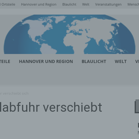
Ortsteile
Hannover und Region
Blaulicht
Welt
Veranstaltungen
Mensc
EILE
HANNOVER UND REGION
BLAULICHT
WELT
V
r verschiebt sich
labfuhr verschiebt