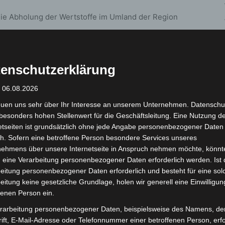
ie Abholung der Wertstoffe im Umland der Region
m 3. Oktober geschlossen
. Auch das Servicetelefon
enschutzerklärung
zt.
: 06.08.2026
euen uns sehr über Ihr Interesse an unserem Unternehmen. Datenschu
besonders hohen Stellenwert für die Geschäftsleitung. Eine Nutzung d
etseiten ist grundsätzlich ohne jede Angabe personenbezogener Daten
h. Sofern eine betroffene Person besondere Services unseres
nehmens über unsere Internetseite in Anspruch nehmen möchte, könnt
 eine Verarbeitung personenbezogener Daten erforderlich werden. Ist 
eitung personenbezogener Daten erforderlich und besteht für eine sol
eitung keine gesetzliche Grundlage, holen wir generell eine Einwilligun
Nächster Artikel
fenen Person ein.
TiHo-Präsident Dr. Dr. h. c. mult. Gerhard Greif
nach fast 22 Jahren im Amt feierlich
rarbeitung personenbezogener Daten, beispielsweise des Namens, de
verabschiedet
ift, E-Mail-Adresse oder Telefonnummer einer betroffenen Person, erfo