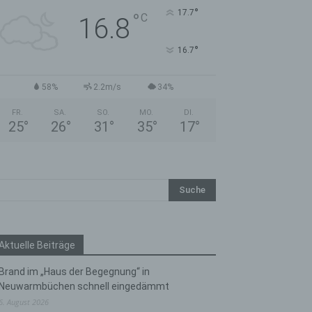
°
17.7
°
C
16.8
°
16.7
58%
2.2m/s
34%
FR.
SA.
SO.
MO.
DI.
25
°
26
°
31
°
35
°
17
°
Aktuelle Beiträge
Brand im „Haus der Begegnung“ in
Neuwarmbüchen schnell eingedämmt
6. August 2026