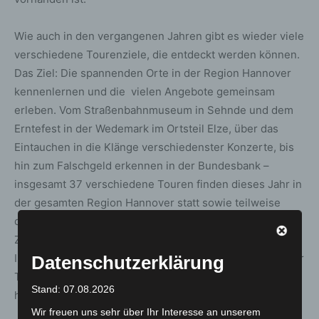
Wie auch in den vergangenen Jahren gibt es wieder viele
verschiedene Tourenziele, die entdeckt werden können.
Das Ziel: Die spannenden Orte in der Region Hannover
kennenlernen und die vielen Angebote gemeinsam
erleben. Vom Straßenbahnmuseum in Sehnde und dem
Erntefest in der Wedemark im Ortsteil Elze, über das
Eintauchen in die Klänge verschiedenster Konzerte, bis
hin zum Falschgeld erkennen in der Bundesbank –
insgesamt 37 verschiedene Touren finden dieses Jahr in
der gesamten Region Hannover statt sowie teilweise
darüber hinaus. Nach der Corona-bedingten
Zwangspause ist dieses Jahr auch die hannoversche
Innenstadt wieder mit von der Partie. Einen Überblick der
Datenschutzerklärung
Tourenziele erhalten Sie hier:
Stand: 07.08.2026
https://www.entdeckertag.de/Tourenziele.
Wir freuen uns sehr über Ihr Interesse an unserem