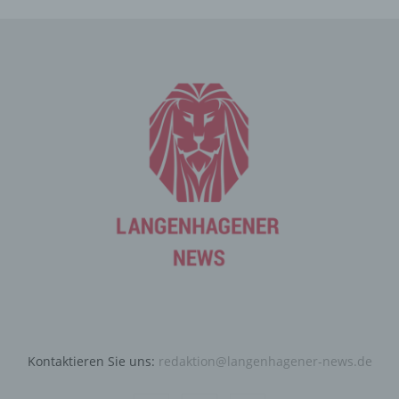
Die betroffene Person kann die Setzung von Cookies
durch unsere Internetseite jederzeit mittels einer
entsprechenden Einstellung des genutzten
Internetbrowsers verhindern und damit der Setzung von
Cookies dauerhaft widersprechen. Ferner können
bereits gesetzte Cookies jederzeit über einen
Internetbrowser oder andere Softwareprogramme
gelöscht werden. Dies ist in allen gängigen
Internetbrowsern möglich. Deaktiviert die betroffene
Person die Setzung von Cookies in dem genutzten
Internetbrowser, sind unter Umständen nicht alle
Funktionen unserer Internetseite vollumfänglich nutzbar.
Erfassung von allgemeinen Daten
und Informationen
Die Internetseite erfasst mit jedem Aufruf der
Internetseite durch eine betroffene Person oder ein
automatisiertes System eine Reihe von allgemeinen
Kontaktieren Sie uns:
redaktion@langenhagener-news.de
Daten und Informationen. Diese allgemeinen Daten und
Informationen werden in den Logfiles des Servers