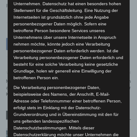
Unternehmen. Datenschutz hat einen besonders hohen
RET35_Programmheft 2022_klein
Stellenwert für die Geschäftsleitung. Eine Nutzung der
Internetseiten ist grundsätzlich ohne jede Angabe
personenbezogener Daten möglich. Sofern eine
betroffene Person besondere Services unseres
Unternehmens über unsere Internetseite in Anspruch
nehmen möchte, könnte jedoch eine Verarbeitung
personenbezogener Daten erforderlich werden. Ist die
Verarbeitung personenbezogener Daten erforderlich und
besteht für eine solche Verarbeitung keine gesetzliche
Grundlage, holen wir generell eine Einwilligung der
Vorheriger Artikel
Nächster Artikel
betroffenen Person ein.
Maßnahmen zur Anpassung
Stadtexperiment Badeinsel am
an die Folgen des
Steinhuder Meer
Die Verarbeitung personenbezogener Daten,
Klimawandels
beispielsweise des Namens, der Anschrift, E-Mail-
Adresse oder Telefonnummer einer betroffenen Person,
erfolgt stets im Einklang mit der Datenschutz-
Grundverordnung und in Übereinstimmung mit den für
Verwandte Artikel
Mehr vom Autor
uns geltenden landesspezifischen
Datenschutzbestimmungen. Mittels dieser
Niedersachsen: Feuerwehrkräfte
Datenschutzerklärung möchte unser Unternehmen die