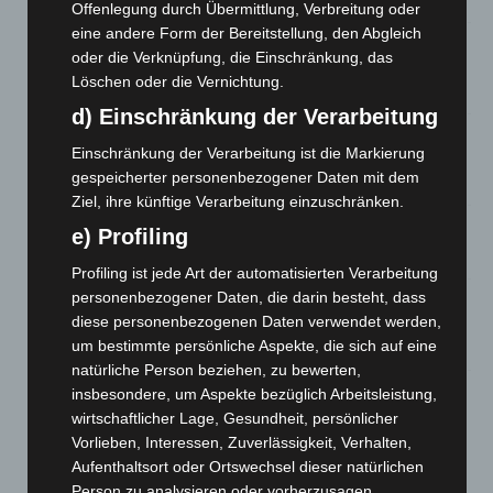
Offenlegung durch Übermittlung, Verbreitung oder
eine andere Form der Bereitstellung, den Abgleich
Region Hannover: 21 neue Notfallsanitäter starten beim
oder die Verknüpfung, die Einschränkung, das
Roten Kreuz
Löschen oder die Vernichtung.
5. August 2026
d) Einschränkung der Verarbeitung
Mann läuft mit Hockeyschläger über A7 – Polizei sucht
Einschränkung der Verarbeitung ist die Markierung
Zeugen
gespeicherter personenbezogener Daten mit dem
5. August 2026
Ziel, ihre künftige Verarbeitung einzuschränken.
Celle: Mensch stirbt bei Bagger-Unfall auf Baustelle
e) Profiling
5. August 2026
Profiling ist jede Art der automatisierten Verarbeitung
personenbezogener Daten, die darin besteht, dass
Gasleitung bei McDonald’s-Umbau in Langenhagen
diese personenbezogenen Daten verwendet werden,
beschädigt
um bestimmte persönliche Aspekte, die sich auf eine
5. August 2026
natürliche Person beziehen, zu bewerten,
insbesondere, um Aspekte bezüglich Arbeitsleistung,
Anklage nach Abschaltung von „Archetyp Market“ erhoben
wirtschaftlicher Lage, Gesundheit, persönlicher
3. August 2026
Vorlieben, Interessen, Zuverlässigkeit, Verhalten,
Aufenthaltsort oder Ortswechsel dieser natürlichen
Person zu analysieren oder vorherzusagen.