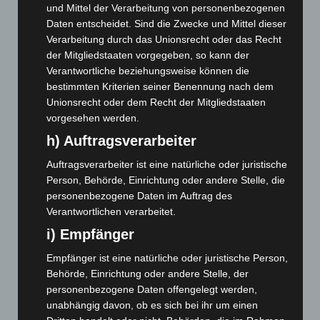
Juli 2026
(73)
und Mittel der Verarbeitung von personenbezogenen
Daten entscheidet. Sind die Zwecke und Mittel dieser
Juni 2026
(139)
Verarbeitung durch das Unionsrecht oder das Recht
Mai 2026
(99)
der Mitgliedstaaten vorgegeben, so kann der
April 2026
(99)
Verantwortliche beziehungsweise können die
bestimmten Kriterien seiner Benennung nach dem
März 2026
(115)
Unionsrecht oder dem Recht der Mitgliedstaaten
Februar 2026
(109)
vorgesehen werden.
Januar 2026
(122)
h) Auftragsverarbeiter
Dezember 2025
(103)
Auftragsverarbeiter ist eine natürliche oder juristische
November 2025
(114)
Person, Behörde, Einrichtung oder andere Stelle, die
personenbezogene Daten im Auftrag des
Oktober 2025
(112)
Verantwortlichen verarbeitet.
September 2025
(93)
i) Empfänger
August 2025
(90)
Empfänger ist eine natürliche oder juristische Person,
Juli 2025
(90)
Behörde, Einrichtung oder andere Stelle, der
Juni 2025
(103)
personenbezogene Daten offengelegt werden,
Mai 2025
(112)
unabhängig davon, ob es sich bei ihr um einen