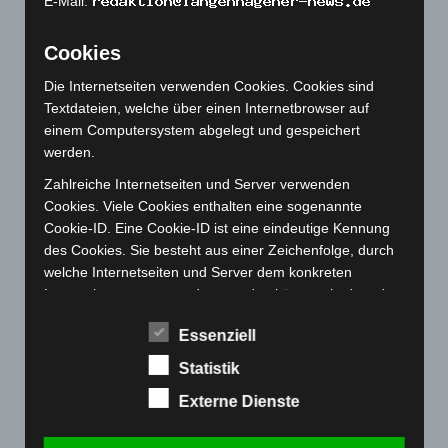
E-Mail:
Oktober 2022
(166)
September 2022
(205)
Cookies
August 2022
(166)
Die Internetseiten verwenden Cookies. Cookies sind
Juli 2022
(133)
Textdateien, welche über einen Internetbrowser auf
einem Computersystem abgelegt und gespeichert
Juni 2022
(167)
werden.
Mai 2022
(177)
Zahlreiche Internetseiten und Server verwenden
April 2022
(198)
Cookies. Viele Cookies enthalten eine sogenannte
März 2022
(221)
Cookie-ID. Eine Cookie-ID ist eine eindeutige Kennung
des Cookies. Sie besteht aus einer Zeichenfolge, durch
Februar 2022
(189)
welche Internetseiten und Server dem konkreten
Januar 2022
(190)
Internetbrowser zugeordnet werden können, in dem das
Dezember 2021
(204)
Cookie gespeichert wurde. Dies ermöglicht es den
Essenziell
besuchten Internetseiten und Servern, den individuellen
November 2021
(215)
Browser der betroffenen Person von anderen
Statistik
Oktober 2021
(171)
Internetbrowsern, die andere Cookies enthalten, zu
Externe Dienste
September 2021
(180)
unterscheiden. Ein bestimmter Internetbrowser kann
über die eindeutige Cookie-ID wiedererkannt und
August 2021
(154)