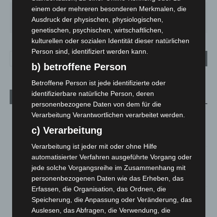
einem oder mehreren besonderen Merkmalen, die
FR.
SA.
SO.
MO.
DI.
Ausdruck der physischen, physiologischen,
21
°
27
°
33
°
29
°
24
°
genetischen, psychischen, wirtschaftlichen,
kulturellen oder sozialen Identität dieser natürlichen
Person sind, identifiziert werden kann.
b) betroffene Person
Betroffene Person ist jede identifizierte oder
identifizierbare natürliche Person, deren
Aktuelle Beiträge
personenbezogene Daten von dem für die
Verarbeitung Verantwortlichen verarbeitet werden.
Niedersachsen: Feuerwehrkräfte kehren nach
Waldbrandeinsatz aus Spanien zurück
c) Verarbeitung
7. August 2026
Verarbeitung ist jeder mit oder ohne Hilfe
Hannover: Erste Tigermücken-Population in Niedersachsen
automatisierter Verfahren ausgeführte Vorgang oder
entdeckt
jede solche Vorgangsreihe im Zusammenhang mit
7. August 2026
personenbezogenen Daten wie das Erheben, das
Erfassen, die Organisation, das Ordnen, die
Brand im „Haus der Begegnung“ in Neuwarmbüchen schnell
Speicherung, die Anpassung oder Veränderung, das
eingedämmt
Auslesen, das Abfragen, die Verwendung, die
6. August 2026