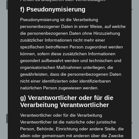
Kategorien
f) Pseudonymisierung
Blaulicht
2.799
Pseudonymisierung ist die Verarbeitung
personenbezogener Daten in einer Weise, auf welche
Corona-News
712
die personenbezogenen Daten ohne Hinzuziehung
Hannover und Region
5.037
zusätzlicher Informationen nicht mehr einer
Langenhagen und Ortsteile
3.250
spezifischen betroffenen Person zugeordnet werden
können, sofern diese zusätzlichen Informationen
Leserbriefe
1
gesondert aufbewahrt werden und technischen und
Menschen
2
organisatorischen Maßnahmen unterliegen, die
Über uns
1
gewährleisten, dass die personenbezogenen Daten
nicht einer identifizierten oder identifizierbaren
Veranstaltungen
1.887
natürlichen Person zugewiesen werden.
Welt
1.270
g) Verantwortlicher oder für die
Verarbeitung Verantwortlicher
Verantwortlicher oder für die Verarbeitung
Archiv
Verantwortlicher ist die natürliche oder juristische
Person, Behörde, Einrichtung oder andere Stelle, die
August 2026
(12)
allein oder gemeinsam mit anderen über die Zwecke