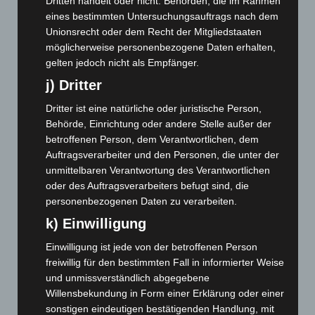
Dritten handelt oder nicht. Behörden, die im Rahmen
April 2025
(88)
eines bestimmten Untersuchungsauftrags nach dem
März 2025
(111)
Unionsrecht oder dem Recht der Mitgliedstaaten
möglicherweise personenbezogene Daten erhalten,
Februar 2025
(96)
gelten jedoch nicht als Empfänger.
Januar 2025
(88)
j) Dritter
Dezember 2024
(89)
Dritter ist eine natürliche oder juristische Person,
November 2024
(94)
Behörde, Einrichtung oder andere Stelle außer der
Oktober 2024
(93)
betroffenen Person, dem Verantwortlichen, dem
September 2024
(112)
Auftragsverarbeiter und den Personen, die unter der
unmittelbaren Verantwortung des Verantwortlichen
August 2024
(107)
oder des Auftragsverarbeiters befugt sind, die
Juli 2024
(89)
personenbezogenen Daten zu verarbeiten.
Juni 2024
(107)
k) Einwilligung
Mai 2024
(149)
Einwilligung ist jede von der betroffenen Person
April 2024
(102)
freiwillig für den bestimmten Fall in informierter Weise
und unmissverständlich abgegebene
März 2024
(103)
Willensbekundung in Form einer Erklärung oder einer
Februar 2024
(103)
sonstigen eindeutigen bestätigenden Handlung, mit