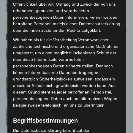
kehren nach Waldbrandeinsatz aus
Öffentlichkeit über Art, Umfang und Zweck der von uns
Spanien zurück
erhobenen, genutzten und verarbeiteten
personenbezogenen Daten informieren. Ferner werden
Hannover: Erste Tigermücken-
betroffene Personen mittels dieser Datenschutzerklärung
Population in Niedersachsen entdeckt
über die ihnen zustehenden Rechte aufgeklärt.
Wir haben als für die Verarbeitung Verantwortlicher
zahlreiche technische und organisatorische Maßnahmen
Brand im „Haus der Begegnung“ in
umgesetzt, um einen möglichst lückenlosen Schutz der
Neuwarmbüchen schnell eingedämmt
über diese Internetseite verarbeiteten
personenbezogenen Daten sicherzustellen. Dennoch
können Internetbasierte Datenübertragungen
grundsätzlich Sicherheitslücken aufweisen, sodass ein
Region Hannover: 21 neue
absoluter Schutz nicht gewährleistet werden kann. Aus
Notfallsanitäter starten beim Roten
diesem Grund steht es jeder betroffenen Person frei,
Kreuz
personenbezogene Daten auch auf alternativen Wegen,
beispielsweise telefonisch, an uns zu übermitteln.
Mann läuft mit Hockeyschläger über
A7 – Polizei sucht Zeugen
Begriffsbestimmungen
Die Datenschutzerklärung beruht auf den