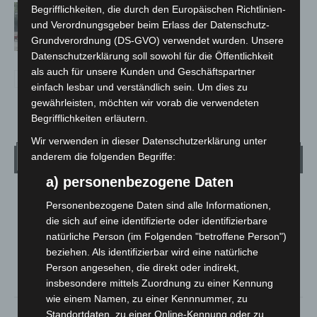
Gasleitung bei McDonald’s-Umbau in
Begrifflichkeiten, die durch den Europäischen Richtlinien-
Langenhagen beschädigt
und Verordnungsgeber beim Erlass der Datenschutz-
Grundverordnung (DS-GVO) verwendet wurden. Unsere
Datenschutzerklärung soll sowohl für die Öffentlichkeit
als auch für unsere Kunden und Geschäftspartner
einfach lesbar und verständlich sein. Um dies zu
gewährleisten, möchten wir vorab die verwendeten
Begrifflichkeiten erläutern.
Wir verwenden in dieser Datenschutzerklärung unter
Wetter
anderem die folgenden Begriffe:
a) personenbezogene Daten
LANGENHAGEN
Personenbezogene Daten sind alle Informationen,
Bedeckt
die sich auf eine identifizierte oder identifizierbare
natürliche Person (im Folgenden "betroffene Person")
°
20.7
°
C
19.7
beziehen. Als identifizierbar wird eine natürliche
Person angesehen, die direkt oder indirekt,
°
18.8
insbesondere mittels Zuordnung zu einer Kennung
wie einem Namen, zu einer Kennnummer, zu
58%
3.1m/s
98%
Standortdaten, zu einer Online-Kennung oder zu