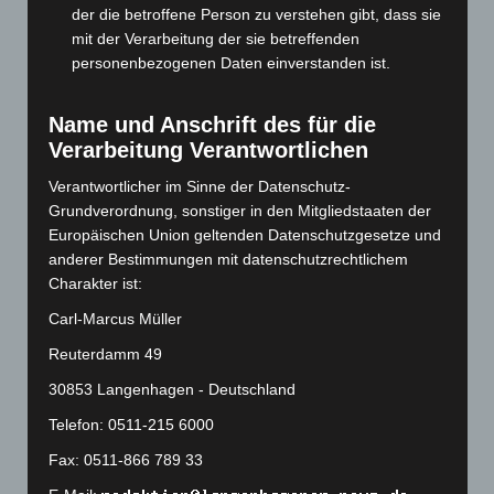
Januar 2024
(111)
der die betroffene Person zu verstehen gibt, dass sie
mit der Verarbeitung der sie betreffenden
Dezember 2023
(130)
personenbezogenen Daten einverstanden ist.
November 2023
(130)
Oktober 2023
(114)
Name und Anschrift des für die
September 2023
(133)
Verarbeitung Verantwortlichen
August 2023
(134)
Verantwortlicher im Sinne der Datenschutz-
Juli 2023
(118)
Grundverordnung, sonstiger in den Mitgliedstaaten der
Europäischen Union geltenden Datenschutzgesetze und
Juni 2023
(142)
anderer Bestimmungen mit datenschutzrechtlichem
Mai 2023
(139)
Charakter ist:
April 2023
(155)
Carl-Marcus Müller
März 2023
(174)
Reuterdamm 49
Februar 2023
(154)
30853 Langenhagen - Deutschland
Januar 2023
(140)
Telefon: 0511-215 6000
Dezember 2022
(130)
Fax: 0511-866 789 33
November 2022
(167)