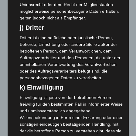
Unionsrecht oder dem Recht der Mitgliedstaaten
November 2024
(94)
möglicherweise personenbezogene Daten erhalten,
Oktober 2024
(93)
gelten jedoch nicht als Empfänger.
September 2024
(112)
j) Dritter
August 2024
(107)
Dritter ist eine natürliche oder juristische Person,
Behörde, Einrichtung oder andere Stelle außer der
Juli 2024
(89)
betroffenen Person, dem Verantwortlichen, dem
Juni 2024
(107)
Auftragsverarbeiter und den Personen, die unter der
Mai 2024
(149)
unmittelbaren Verantwortung des Verantwortlichen
oder des Auftragsverarbeiters befugt sind, die
April 2024
(102)
personenbezogenen Daten zu verarbeiten.
März 2024
(103)
k) Einwilligung
Februar 2024
(103)
Einwilligung ist jede von der betroffenen Person
Januar 2024
(111)
freiwillig für den bestimmten Fall in informierter Weise
Dezember 2023
(130)
und unmissverständlich abgegebene
November 2023
(130)
Willensbekundung in Form einer Erklärung oder einer
sonstigen eindeutigen bestätigenden Handlung, mit
Oktober 2023
(114)
der die betroffene Person zu verstehen gibt, dass sie