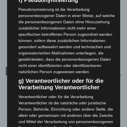
f) Pseudonymisierung
Langenhagen und Ortsteile
3.252
Pseudonymisierung ist die Verarbeitung
Leserbriefe
1
personenbezogener Daten in einer Weise, auf welche
Menschen
2
die personenbezogenen Daten ohne Hinzuziehung
zusätzlicher Informationen nicht mehr einer
Über uns
1
spezifischen betroffenen Person zugeordnet werden
Veranstaltungen
1.888
können, sofern diese zusätzlichen Informationen
gesondert aufbewahrt werden und technischen und
Welt
1.271
organisatorischen Maßnahmen unterliegen, die
gewährleisten, dass die personenbezogenen Daten
nicht einer identifizierten oder identifizierbaren
Archiv
natürlichen Person zugewiesen werden.
g) Verantwortlicher oder für die
August 2026
(14)
Verarbeitung Verantwortlicher
Juli 2026
(73)
Verantwortlicher oder für die Verarbeitung
Juni 2026
(139)
Verantwortlicher ist die natürliche oder juristische
Mai 2026
(99)
Person, Behörde, Einrichtung oder andere Stelle, die
allein oder gemeinsam mit anderen über die Zwecke
April 2026
(99)
und Mittel der Verarbeitung von personenbezogenen
März 2026
(115)