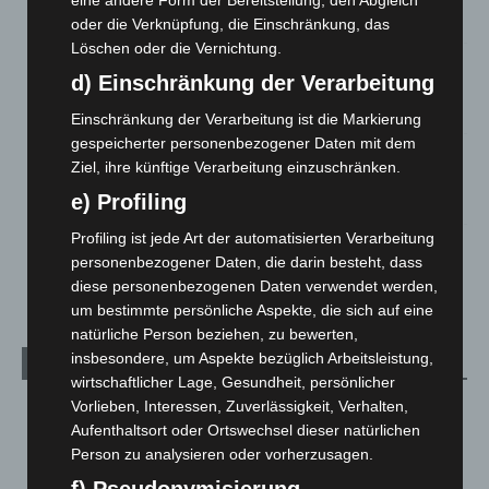
eine andere Form der Bereitstellung, den Abgleich
6. August 2026
oder die Verknüpfung, die Einschränkung, das
Löschen oder die Vernichtung.
Region Hannover: 21 neue Notfallsanitäter starten beim
d) Einschränkung der Verarbeitung
Roten Kreuz
5. August 2026
Einschränkung der Verarbeitung ist die Markierung
gespeicherter personenbezogener Daten mit dem
Mann läuft mit Hockeyschläger über A7 – Polizei sucht
Ziel, ihre künftige Verarbeitung einzuschränken.
Zeugen
e) Profiling
5. August 2026
Profiling ist jede Art der automatisierten Verarbeitung
Celle: Mensch stirbt bei Bagger-Unfall auf Baustelle
personenbezogener Daten, die darin besteht, dass
5. August 2026
diese personenbezogenen Daten verwendet werden,
um bestimmte persönliche Aspekte, die sich auf eine
natürliche Person beziehen, zu bewerten,
insbesondere, um Aspekte bezüglich Arbeitsleistung,
Kategorien
wirtschaftlicher Lage, Gesundheit, persönlicher
Vorlieben, Interessen, Zuverlässigkeit, Verhalten,
Blaulicht
2.799
Aufenthaltsort oder Ortswechsel dieser natürlichen
Corona-News
712
Person zu analysieren oder vorherzusagen.
Hannover und Region
5.039