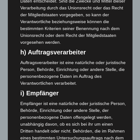
Daten entscheidet. Sind die Zwecke und Mittel dieser
Februar 2026
(109)
Verarbeitung durch das Unionsrecht oder das Recht
der Mitgliedstaaten vorgegeben, so kann der
Januar 2026
(122)
Verantwortliche beziehungsweise können die
Dezember 2025
(103)
bestimmten Kriterien seiner Benennung nach dem
Unionsrecht oder dem Recht der Mitgliedstaaten
November 2025
(114)
vorgesehen werden.
Oktober 2025
(112)
h) Auftragsverarbeiter
September 2025
(93)
Auftragsverarbeiter ist eine natürliche oder juristische
August 2025
(90)
Person, Behörde, Einrichtung oder andere Stelle, die
Juli 2025
(90)
personenbezogene Daten im Auftrag des
Juni 2025
(103)
Verantwortlichen verarbeitet.
Mai 2025
(112)
i) Empfänger
April 2025
(88)
Empfänger ist eine natürliche oder juristische Person,
Behörde, Einrichtung oder andere Stelle, der
März 2025
(111)
personenbezogene Daten offengelegt werden,
Februar 2025
(96)
unabhängig davon, ob es sich bei ihr um einen
Januar 2025
(88)
Dritten handelt oder nicht. Behörden, die im Rahmen
eines bestimmten Untersuchungsauftrags nach dem
Dezember 2024
(89)