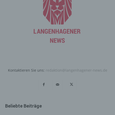
entsprechenden Einstellung des genutzten
Internetbrowsers verhindern und damit der Setzung von
Cookies dauerhaft widersprechen. Ferner können
bereits gesetzte Cookies jederzeit über einen
Internetbrowser oder andere Softwareprogramme
gelöscht werden. Dies ist in allen gängigen
Internetbrowsern möglich. Deaktiviert die betroffene
Person die Setzung von Cookies in dem genutzten
Internetbrowser, sind unter Umständen nicht alle
Funktionen unserer Internetseite vollumfänglich nutzbar.
Erfassung von allgemeinen Daten
Kontaktieren Sie uns:
redaktion@langenhagener-news.de
und Informationen
Die Internetseite erfasst mit jedem Aufruf der
Internetseite durch eine betroffene Person oder ein
automatisiertes System eine Reihe von allgemeinen
Daten und Informationen. Diese allgemeinen Daten und
Informationen werden in den Logfiles des Servers
Beliebte Beiträge
gespeichert. Erfasst werden können die (1) verwendeten