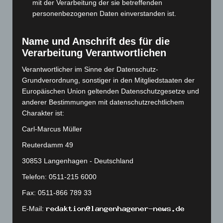
September 2023
(133)
mit der Verarbeitung der sie betreffenden
personenbezogenen Daten einverstanden ist.
August 2023
(134)
Juli 2023
(118)
Name und Anschrift des für die
Juni 2023
(142)
Verarbeitung Verantwortlichen
Mai 2023
(139)
Verantwortlicher im Sinne der Datenschutz-
April 2023
(155)
Grundverordnung, sonstiger in den Mitgliedstaaten der
März 2023
(174)
Europäischen Union geltenden Datenschutzgesetze und
anderer Bestimmungen mit datenschutzrechtlichem
Februar 2023
(154)
Charakter ist:
Januar 2023
(140)
Carl-Marcus Müller
Dezember 2022
(130)
Reuterdamm 49
November 2022
(167)
30853 Langenhagen - Deutschland
Oktober 2022
(166)
Telefon: 0511-215 6000
September 2022
(205)
Fax: 0511-866 789 33
August 2022
(166)
Juli 2022
(133)
E-Mail: