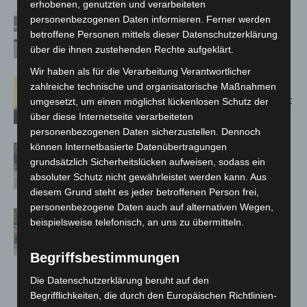
erhobenen, genutzten und verarbeiteten
Niedersachsen: Feuerwehrkräfte
personenbezogenen Daten informieren. Ferner werden
kehren nach Waldbrandeinsatz aus
betroffene Personen mittels dieser Datenschutzerklärung
Spanien zurück
über die ihnen zustehenden Rechte aufgeklärt.
Wir haben als für die Verarbeitung Verantwortlicher
Hannover: Erste Tigermücken-
zahlreiche technische und organisatorische Maßnahmen
Population in Niedersachsen entdeckt
umgesetzt, um einen möglichst lückenlosen Schutz der
über diese Internetseite verarbeiteten
personenbezogenen Daten sicherzustellen. Dennoch
können Internetbasierte Datenübertragungen
Brand im „Haus der Begegnung“ in
grundsätzlich Sicherheitslücken aufweisen, sodass ein
Neuwarmbüchen schnell eingedämmt
absoluter Schutz nicht gewährleistet werden kann. Aus
diesem Grund steht es jeder betroffenen Person frei,
personenbezogene Daten auch auf alternativen Wegen,
Region Hannover: 21 neue
beispielsweise telefonisch, an uns zu übermitteln.
Notfallsanitäter starten beim Roten
Kreuz
Begriffsbestimmungen
Die Datenschutzerklärung beruht auf den
Begrifflichkeiten, die durch den Europäischen Richtlinien-