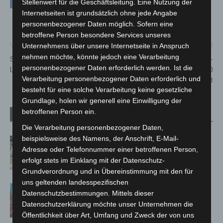
Stellenwert für die Geschäftsleitung. Eine Nutzung der
Internetseiten ist grundsätzlich ohne jede Angabe
personenbezogener Daten möglich. Sofern eine
betroffene Person besondere Services unseres
Vorheriger Artikel
Nächster Artikel
Unternehmens über unsere Internetseite in Anspruch
nehmen möchte, könnte jedoch eine Verarbeitung
Stammtisch des NABU-
Erfolgreicher After Work-
personenbezogener Daten erforderlich werden. Ist die
Langenhagens
Renntag begeistert 3.400
Verarbeitung personenbezogener Daten erforderlich und
Besucher auf der Neuen Bult
besteht für eine solche Verarbeitung keine gesetzliche
Grundlage, holen wir generell eine Einwilligung der
betroffenen Person ein.
Verwandte Artikel
Mehr vom Autor
Die Verarbeitung personenbezogener Daten,
beispielsweise des Namens, der Anschrift, E-Mail-
Kunst trifft Weingenuss: Barbara-
Adresse oder Telefonnummer einer betroffenen Person,
Susann Mehring zeigt ihre Werke im
erfolgt stets im Einklang mit der Datenschutz-
Jacques’ Wein-Depot Isernhagen
Grundverordnung und in Übereinstimmung mit den für
uns geltenden landesspezifischen
A2: Zweite Turbobaustelle startet
Datenschutzbestimmungen. Mittels dieser
zwischen Hannover-West und
Datenschutzerklärung möchte unser Unternehmen die
Bothfeld
Öffentlichkeit über Art, Umfang und Zweck der von uns