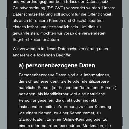
und Verordnungsgeber beim Erlass der Datenschutz-
Grundverordnung (DS-GVO) verwendet wurden. Unsere
Datenschutzerklärung soll sowohl für die Öffentlichkeit
als auch für unsere Kunden und Geschäftspartner
Wetter
einfach lesbar und verständlich sein. Um dies zu
gewährleisten, möchten wir vorab die verwendeten
LANGENHAGEN
Begrifflichkeiten erläutern.
Klarer Himmel
Wir verwenden in dieser Datenschutzerklärung unter
°
anderem die folgenden Begriffe:
25.2
°
C
24.3
a) personenbezogene Daten
°
23.3
Personenbezogene Daten sind alle Informationen,
die sich auf eine identifizierte oder identifizierbare
38%
3.6m/s
7%
natürliche Person (im Folgenden "betroffene Person")
beziehen. Als identifizierbar wird eine natürliche
SA.
SO.
MO.
DI.
MI.
27
°
34
°
26
°
23
°
26
°
Person angesehen, die direkt oder indirekt,
insbesondere mittels Zuordnung zu einer Kennung
wie einem Namen, zu einer Kennnummer, zu
Standortdaten, zu einer Online-Kennung oder zu
einem oder mehreren besonderen Merkmalen, die