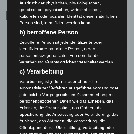
Ausdruck der physischen, physiologischen,
genetischen, psychischen, wirtschaftlichen,
Aktuelle Beiträge
kulturellen oder sozialen Identität dieser natürlichen
Person sind, identifiziert werden kann.
Kunst trifft Weingenuss: Barbara-Susann Mehring zeigt ihre
b) betroffene Person
Werke im Jacques’ Wein-Depot Isernhagen
8. August 2026
Betroffene Person ist jede identifizierte oder
identifizierbare natürliche Person, deren
A2: Zweite Turbobaustelle startet zwischen Hannover-West
personenbezogene Daten von dem für die
und Bothfeld
Verarbeitung Verantwortlichen verarbeitet werden.
8. August 2026
c) Verarbeitung
Niedersachsen: Feuerwehrkräfte kehren nach
Verarbeitung ist jeder mit oder ohne Hilfe
Waldbrandeinsatz aus Spanien zurück
automatisierter Verfahren ausgeführte Vorgang oder
7. August 2026
jede solche Vorgangsreihe im Zusammenhang mit
personenbezogenen Daten wie das Erheben, das
Hannover: Erste Tigermücken-Population in Niedersachsen
Erfassen, die Organisation, das Ordnen, die
entdeckt
Speicherung, die Anpassung oder Veränderung, das
7. August 2026
Auslesen, das Abfragen, die Verwendung, die
Brand im „Haus der Begegnung“ in Neuwarmbüchen schnell
Offenlegung durch Übermittlung, Verbreitung oder
eingedämmt