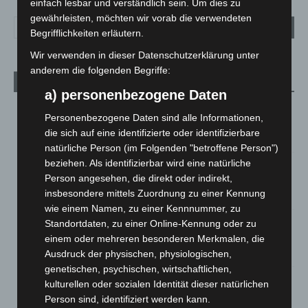
einfach lesbar und verständlich sein. Um dies zu
gewährleisten, möchten wir vorab die verwendeten
Begrifflichkeiten erläutern.
Wir verwenden in dieser Datenschutzerklärung unter
anderem die folgenden Begriffe:
Aktuelle Beiträge
a) personenbezogene Daten
Niedersachsen: Feuerwehrkräfte kehren nach
Personenbezogene Daten sind alle Informationen,
Waldbrandeinsatz aus Spanien zurück
die sich auf eine identifizierte oder identifizierbare
7. August 2026
natürliche Person (im Folgenden "betroffene Person")
beziehen. Als identifizierbar wird eine natürliche
Hannover: Erste Tigermücken-Population in Niedersachsen
Person angesehen, die direkt oder indirekt,
entdeckt
insbesondere mittels Zuordnung zu einer Kennung
7. August 2026
wie einem Namen, zu einer Kennnummer, zu
Brand im „Haus der Begegnung“ in Neuwarmbüchen schnell
Standortdaten, zu einer Online-Kennung oder zu
eingedämmt
einem oder mehreren besonderen Merkmalen, die
6. August 2026
Ausdruck der physischen, physiologischen,
genetischen, psychischen, wirtschaftlichen,
Region Hannover: 21 neue Notfallsanitäter starten beim
kulturellen oder sozialen Identität dieser natürlichen
Roten Kreuz
Person sind, identifiziert werden kann.