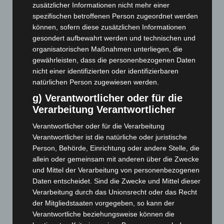
zusätzlicher Informationen nicht mehr einer
April 2026
(99)
spezifischen betroffenen Person zugeordnet werden
März 2026
(115)
können, sofern diese zusätzlichen Informationen
Februar 2026
(109)
gesondert aufbewahrt werden und technischen und
organisatorischen Maßnahmen unterliegen, die
Januar 2026
(122)
gewährleisten, dass die personenbezogenen Daten
Dezember 2025
(103)
nicht einer identifizierten oder identifizierbaren
natürlichen Person zugewiesen werden.
November 2025
(114)
g) Verantwortlicher oder für die
Oktober 2025
(112)
Verarbeitung Verantwortlicher
September 2025
(93)
Verantwortlicher oder für die Verarbeitung
August 2025
(90)
Verantwortlicher ist die natürliche oder juristische
Juli 2025
(90)
Person, Behörde, Einrichtung oder andere Stelle, die
Juni 2025
(103)
allein oder gemeinsam mit anderen über die Zwecke
und Mittel der Verarbeitung von personenbezogenen
Mai 2025
(112)
Daten entscheidet. Sind die Zwecke und Mittel dieser
April 2025
(88)
Verarbeitung durch das Unionsrecht oder das Recht
März 2025
(111)
der Mitgliedstaaten vorgegeben, so kann der
Verantwortliche beziehungsweise können die
Februar 2025
(96)