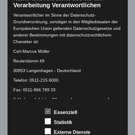
Verarbeitung Verantwortlichen
Juli 2022
(133)
Verantwortlicher im Sinne der Datenschutz-
Juni 2022
(167)
Grundverordnung, sonstiger in den Mitgliedstaaten der
Mai 2022
(177)
Europäischen Union geltenden Datenschutzgesetze und
April 2022
(198)
anderer Bestimmungen mit datenschutzrechtlichem
Charakter ist:
März 2022
(221)
Carl-Marcus Müller
Februar 2022
(189)
Januar 2022
(190)
Reuterdamm 49
Dezember 2021
(204)
30853 Langenhagen - Deutschland
November 2021
(215)
Telefon: 0511-215 6000
Oktober 2021
(171)
Fax: 0511-866 789 33
September 2021
(180)
E-Mail:
August 2021
(154)
Essenziell
Cookies
Juli 2021
(213)
Statistik
Juni 2021
(198)
Die Internetseiten verwenden Cookies. Cookies sind
Textdateien, welche über einen Internetbrowser auf
Externe Dienste
Mai 2021
(200)