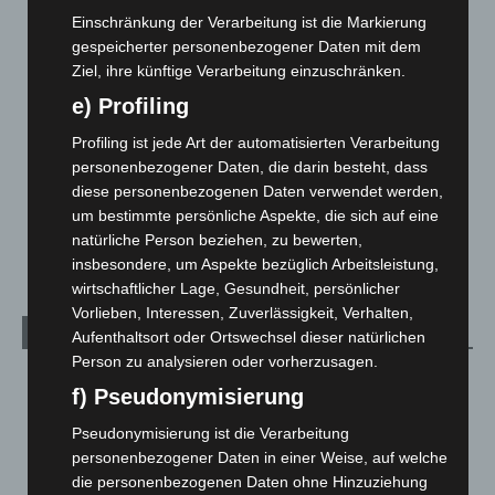
Corona-News
712
Einschränkung der Verarbeitung ist die Markierung
Hannover und Region
5.037
gespeicherter personenbezogener Daten mit dem
Ziel, ihre künftige Verarbeitung einzuschränken.
Langenhagen und Ortsteile
3.250
e) Profiling
Leserbriefe
1
Menschen
2
Profiling ist jede Art der automatisierten Verarbeitung
personenbezogener Daten, die darin besteht, dass
Über uns
1
diese personenbezogenen Daten verwendet werden,
Veranstaltungen
1.887
um bestimmte persönliche Aspekte, die sich auf eine
Welt
1.270
natürliche Person beziehen, zu bewerten,
insbesondere, um Aspekte bezüglich Arbeitsleistung,
wirtschaftlicher Lage, Gesundheit, persönlicher
Vorlieben, Interessen, Zuverlässigkeit, Verhalten,
Archiv
Aufenthaltsort oder Ortswechsel dieser natürlichen
Person zu analysieren oder vorherzusagen.
August 2026
(12)
f) Pseudonymisierung
Juli 2026
(73)
Pseudonymisierung ist die Verarbeitung
Juni 2026
(139)
personenbezogener Daten in einer Weise, auf welche
Mai 2026
(99)
die personenbezogenen Daten ohne Hinzuziehung