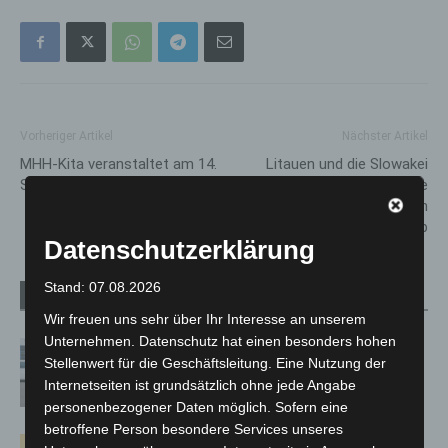
Vorheriger Artikel
Nächster Artikel
MHH-Kita veranstaltet am 14.
Litauen und die Slowakei
September Secondhand-Basar
setzen glanzvolle Akzente
beim 32. Internationalen
Feuerwerkswettbewerb
Datenschutzerklärung
Stand: 07.08.2026
Verwandte Artikel
Mehr vom Autor
Wir freuen uns sehr über Ihr Interesse an unserem
Unternehmen. Datenschutz hat einen besonders hohen
Niedersachsen: Feuerwehrkräfte
Stellenwert für die Geschäftsleitung. Eine Nutzung der
kehren nach Waldbrandeinsatz aus
Internetseiten ist grundsätzlich ohne jede Angabe
Spanien zurück
personenbezogener Daten möglich. Sofern eine
betroffene Person besondere Services unseres
Hannover: Erste Tigermücken-