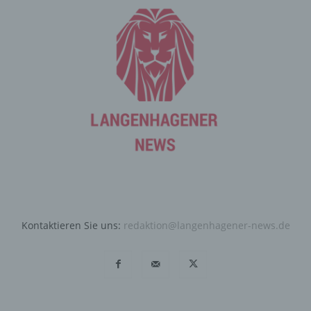
Angebote auf unserer Internetseite im Sinne des
Benutzers optimiert werden. Cookies ermöglichen uns,
wie bereits erwähnt, die Benutzer unserer Internetseite
wiederzuerkennen. Zweck dieser Wiedererkennung ist
es, den Nutzern die Verwendung unserer Internetseite
zu erleichtern. Der Benutzer einer Internetseite, die
Cookies verwendet, muss beispielsweise nicht bei jedem
Besuch der Internetseite erneut seine Zugangsdaten
eingeben, weil dies von der Internetseite und dem auf
dem Computersystem des Benutzers abgelegten Cookie
übernommen wird. Ein weiteres Beispiel ist das Cookie
eines Warenkorbes im Online-Shop. Der Online-Shop
merkt sich die Artikel, die ein Kunde in den virtuellen
Warenkorb gelegt hat, über ein Cookie.
Kontaktieren Sie uns:
redaktion@langenhagener-news.de
Die betroffene Person kann die Setzung von Cookies
durch unsere Internetseite jederzeit mittels einer
entsprechenden Einstellung des genutzten
Internetbrowsers verhindern und damit der Setzung von
Cookies dauerhaft widersprechen. Ferner können
bereits gesetzte Cookies jederzeit über einen