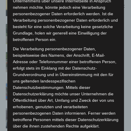
Unternehmens über unsere Internetseite in Anspruch
Population in Niedersachsen entdeckt
nehmen möchte, könnte jedoch eine Verarbeitung
personenbezogener Daten erforderlich werden. Ist die
Verarbeitung personenbezogener Daten erforderlich und
Brand im „Haus der Begegnung“ in
besteht für eine solche Verarbeitung keine gesetzliche
Grundlage, holen wir generell eine Einwilligung der
Neuwarmbüchen schnell eingedämmt
betroffenen Person ein.
Die Verarbeitung personenbezogener Daten,
Region Hannover: 21 neue
beispielsweise des Namens, der Anschrift, E-Mail-
Notfallsanitäter starten beim Roten
Adresse oder Telefonnummer einer betroffenen Person,
Kreuz
erfolgt stets im Einklang mit der Datenschutz-
Grundverordnung und in Übereinstimmung mit den für
uns geltenden landesspezifischen
Mann läuft mit Hockeyschläger über
Datenschutzbestimmungen. Mittels dieser
A7 – Polizei sucht Zeugen
Datenschutzerklärung möchte unser Unternehmen die
Öffentlichkeit über Art, Umfang und Zweck der von uns
erhobenen, genutzten und verarbeiteten
Celle: Mensch stirbt bei Bagger-Unfall
personenbezogenen Daten informieren. Ferner werden
auf Baustelle
betroffene Personen mittels dieser Datenschutzerklärung
über die ihnen zustehenden Rechte aufgeklärt.