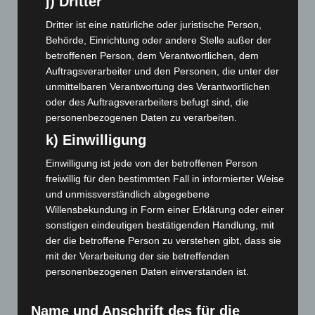
j) Dritter
Oktober 2023
(114)
Dritter ist eine natürliche oder juristische Person,
September 2023
(133)
Behörde, Einrichtung oder andere Stelle außer der
August 2023
(134)
betroffenen Person, dem Verantwortlichen, dem
Auftragsverarbeiter und den Personen, die unter der
Juli 2023
(118)
unmittelbaren Verantwortung des Verantwortlichen
Juni 2023
(142)
oder des Auftragsverarbeiters befugt sind, die
personenbezogenen Daten zu verarbeiten.
Mai 2023
(139)
k) Einwilligung
April 2023
(155)
März 2023
(174)
Einwilligung ist jede von der betroffenen Person
freiwillig für den bestimmten Fall in informierter Weise
Februar 2023
(154)
und unmissverständlich abgegebene
Januar 2023
(140)
Willensbekundung in Form einer Erklärung oder einer
Dezember 2022
(130)
sonstigen eindeutigen bestätigenden Handlung, mit
der die betroffene Person zu verstehen gibt, dass sie
November 2022
(167)
mit der Verarbeitung der sie betreffenden
Oktober 2022
(166)
personenbezogenen Daten einverstanden ist.
September 2022
(205)
August 2022
(166)
Name und Anschrift des für die