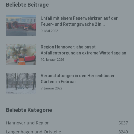
Beliebte Beiträge
Internetbrowser oder andere Softwareprogramme
gelöscht werden. Dies ist in allen gängigen
Internetbrowsern möglich. Deaktiviert die betroffene
Unfall mit einem Feuerwehrkran auf der
Person die Setzung von Cookies in dem genutzten
Feuer- und Rettungswache 2 in...
Internetbrowser, sind unter Umständen nicht alle
9. Mai 2022
Funktionen unserer Internetseite vollumfänglich nutzbar.
Region Hannover: aha passt
Erfassung von allgemeinen Daten
Abfallentsorgung an extreme Winterlage an
und Informationen
10. Januar 2026
Die Internetseite erfasst mit jedem Aufruf der
Veranstaltungen in den Herrenhäuser
Internetseite durch eine betroffene Person oder ein
Gärten im Februar
automatisiertes System eine Reihe von allgemeinen
7. Januar 2022
Daten und Informationen. Diese allgemeinen Daten und
Informationen werden in den Logfiles des Servers
gespeichert. Erfasst werden können die (1) verwendeten
Browsertypen und Versionen, (2) das vom zugreifenden
Beliebte Kategorie
System verwendete Betriebssystem, (3) die
Internetseite, von welcher ein zugreifendes System auf
Hannover und Region
5037
unsere Internetseite gelangt (sogenannte Referrer), (4)
Langenhagen und Ortsteile
3249