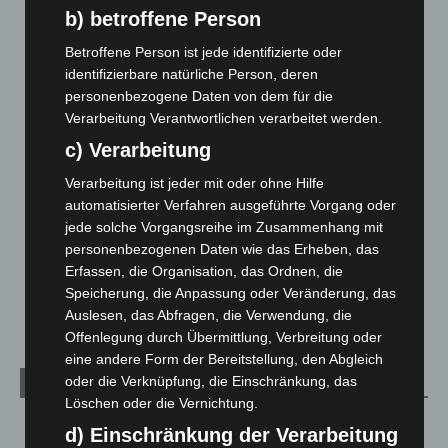
5. August 2026
b) betroffene Person
Mann läuft mit Hockeyschläger über A7 – Polizei sucht
Betroffene Person ist jede identifizierte oder
Zeugen
identifizierbare natürliche Person, deren
5. August 2026
personenbezogene Daten von dem für die
Verarbeitung Verantwortlichen verarbeitet werden.
Celle: Mensch stirbt bei Bagger-Unfall auf Baustelle
c) Verarbeitung
5. August 2026
Verarbeitung ist jeder mit oder ohne Hilfe
Gasleitung bei McDonald’s-Umbau in Langenhagen
automatisierter Verfahren ausgeführte Vorgang oder
beschädigt
jede solche Vorgangsreihe im Zusammenhang mit
5. August 2026
personenbezogenen Daten wie das Erheben, das
Erfassen, die Organisation, das Ordnen, die
Anklage nach Abschaltung von „Archetyp Market“ erhoben
Speicherung, die Anpassung oder Veränderung, das
3. August 2026
Auslesen, das Abfragen, die Verwendung, die
Offenlegung durch Übermittlung, Verbreitung oder
eine andere Form der Bereitstellung, den Abgleich
oder die Verknüpfung, die Einschränkung, das
Kategorien
Löschen oder die Vernichtung.
Blaulicht
2.799
d) Einschränkung der Verarbeitung