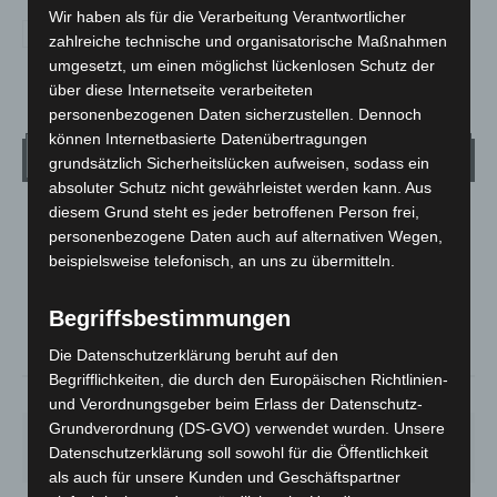
Wir haben als für die Verarbeitung Verantwortlicher
zahlreiche technische und organisatorische Maßnahmen
umgesetzt, um einen möglichst lückenlosen Schutz der
über diese Internetseite verarbeiteten
personenbezogenen Daten sicherzustellen. Dennoch
können Internetbasierte Datenübertragungen
Wetter
grundsätzlich Sicherheitslücken aufweisen, sodass ein
absoluter Schutz nicht gewährleistet werden kann. Aus
diesem Grund steht es jeder betroffenen Person frei,
LANGENHAGEN
personenbezogene Daten auch auf alternativen Wegen,
Überwiegend Bewölkt
beispielsweise telefonisch, an uns zu übermitteln.
°
19.6
°
C
19.3
Begriffsbestimmungen
°
17.7
Die Datenschutzerklärung beruht auf den
Begrifflichkeiten, die durch den Europäischen Richtlinien-
65%
3.5m/s
56%
und Verordnungsgeber beim Erlass der Datenschutz-
Grundverordnung (DS-GVO) verwendet wurden. Unsere
FR.
SA.
SO.
MO.
DI.
Datenschutzerklärung soll sowohl für die Öffentlichkeit
21
°
26
°
32
°
31
°
23
°
als auch für unsere Kunden und Geschäftspartner