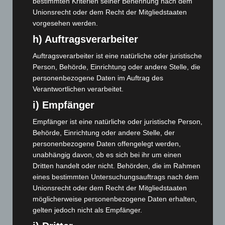
bestimmten Kriterien seiner Benennung nach dem
Januar 2025
(88)
Unionsrecht oder dem Recht der Mitgliedstaaten
vorgesehen werden.
Dezember 2024
(89)
h) Auftragsverarbeiter
November 2024
(94)
Oktober 2024
(93)
Auftragsverarbeiter ist eine natürliche oder juristische
Person, Behörde, Einrichtung oder andere Stelle, die
September 2024
(112)
personenbezogene Daten im Auftrag des
August 2024
(107)
Verantwortlichen verarbeitet.
Juli 2024
(89)
i) Empfänger
Juni 2024
(107)
Empfänger ist eine natürliche oder juristische Person,
Mai 2024
(149)
Behörde, Einrichtung oder andere Stelle, der
personenbezogene Daten offengelegt werden,
April 2024
(102)
unabhängig davon, ob es sich bei ihr um einen
März 2024
(103)
Dritten handelt oder nicht. Behörden, die im Rahmen
Februar 2024
(103)
eines bestimmten Untersuchungsauftrags nach dem
Unionsrecht oder dem Recht der Mitgliedstaaten
Januar 2024
(111)
möglicherweise personenbezogene Daten erhalten,
Dezember 2023
(130)
gelten jedoch nicht als Empfänger.
November 2023
(130)