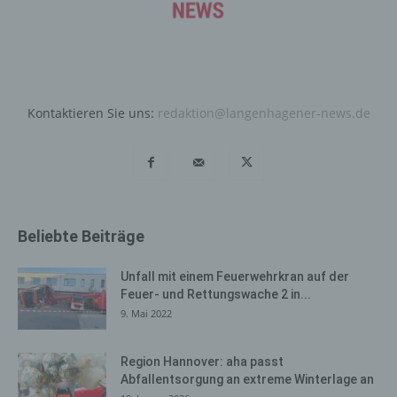
wie bereits erwähnt, die Benutzer unserer Internetseite
wiederzuerkennen. Zweck dieser Wiedererkennung ist
es, den Nutzern die Verwendung unserer Internetseite
zu erleichtern. Der Benutzer einer Internetseite, die
Cookies verwendet, muss beispielsweise nicht bei jedem
Besuch der Internetseite erneut seine Zugangsdaten
Kontaktieren Sie uns:
redaktion@langenhagener-news.de
eingeben, weil dies von der Internetseite und dem auf
dem Computersystem des Benutzers abgelegten Cookie
übernommen wird. Ein weiteres Beispiel ist das Cookie
eines Warenkorbes im Online-Shop. Der Online-Shop
merkt sich die Artikel, die ein Kunde in den virtuellen
Warenkorb gelegt hat, über ein Cookie.
Beliebte Beiträge
Die betroffene Person kann die Setzung von Cookies
durch unsere Internetseite jederzeit mittels einer
Unfall mit einem Feuerwehrkran auf der
entsprechenden Einstellung des genutzten
Feuer- und Rettungswache 2 in...
Internetbrowsers verhindern und damit der Setzung von
9. Mai 2022
Cookies dauerhaft widersprechen. Ferner können
bereits gesetzte Cookies jederzeit über einen
Region Hannover: aha passt
Internetbrowser oder andere Softwareprogramme
Abfallentsorgung an extreme Winterlage an
gelöscht werden. Dies ist in allen gängigen