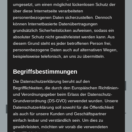
LANGENHAGEN
umgesetzt, um einen möglichst lückenlosen Schutz der
Überwiegend Bewölkt
über diese Internetseite verarbeiteten
°
personenbezogenen Daten sicherzustellen. Dennoch
15.5
°
C
13.9
können Internetbasierte Datenübertragungen
°
grundsätzlich Sicherheitslücken aufweisen, sodass ein
13.3
absoluter Schutz nicht gewährleistet werden kann. Aus
diesem Grund steht es jeder betroffenen Person frei,
90%
1m/s
84%
personenbezogene Daten auch auf alternativen Wegen,
beispielsweise telefonisch, an uns zu übermitteln.
SA.
SO.
MO.
DI.
MI.
27
°
34
°
27
°
23
°
20
°
Begriffsbestimmungen
Die Datenschutzerklärung beruht auf den
Begrifflichkeiten, die durch den Europäischen Richtlinien-
und Verordnungsgeber beim Erlass der Datenschutz-
Grundverordnung (DS-GVO) verwendet wurden. Unsere
Datenschutzerklärung soll sowohl für die Öffentlichkeit
Aktuelle Beiträge
als auch für unsere Kunden und Geschäftspartner
einfach lesbar und verständlich sein. Um dies zu
Niedersachsen: Feuerwehrkräfte kehren nach
Waldbrandeinsatz aus Spanien zurück
gewährleisten, möchten wir vorab die verwendeten