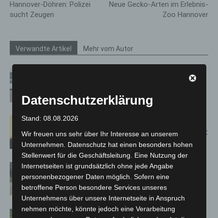
Hannover-Döhren: Polizei
Neue Gecko-Arten im Erlebnis-
sucht Zeugen
Zoo Hannover
Verwandte Artikel
Mehr vom Autor
Niedersachsen: Feuerwehrkräfte
kehren nach Waldbrandeinsatz aus
Spanien zurück
Datenschutzerklärung
Stand: 08.08.2026
Hannover: Erste Tigermücken-
Population in Niedersachsen entdeckt
Wir freuen uns sehr über Ihr Interesse an unserem
Unternehmen. Datenschutz hat einen besonders hohen
Stellenwert für die Geschäftsleitung. Eine Nutzung der
Internetseiten ist grundsätzlich ohne jede Angabe
Brand im „Haus der Begegnung“ in
personenbezogener Daten möglich. Sofern eine
Neuwarmbüchen schnell eingedämmt
betroffene Person besondere Services unseres
Unternehmens über unsere Internetseite in Anspruch
nehmen möchte, könnte jedoch eine Verarbeitung
Region Hannover: 21 neue