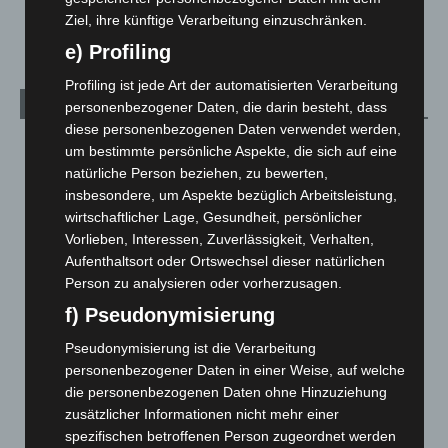
Ziel, ihre künftige Verarbeitung einzuschränken.
Welt
1.270
e) Profiling
Profiling ist jede Art der automatisierten Verarbeitung
Archiv
personenbezogener Daten, die darin besteht, dass
diese personenbezogenen Daten verwendet werden,
August 2026
(12)
um bestimmte persönliche Aspekte, die sich auf eine
natürliche Person beziehen, zu bewerten,
Juli 2026
(73)
insbesondere, um Aspekte bezüglich Arbeitsleistung,
Juni 2026
(139)
wirtschaftlicher Lage, Gesundheit, persönlicher
Mai 2026
(99)
Vorlieben, Interessen, Zuverlässigkeit, Verhalten,
Aufenthaltsort oder Ortswechsel dieser natürlichen
April 2026
(99)
Person zu analysieren oder vorherzusagen.
März 2026
(115)
f) Pseudonymisierung
Februar 2026
(109)
Pseudonymisierung ist die Verarbeitung
Januar 2026
(122)
personenbezogener Daten in einer Weise, auf welche
Dezember 2025
(103)
die personenbezogenen Daten ohne Hinzuziehung
zusätzlicher Informationen nicht mehr einer
November 2025
(114)
spezifischen betroffenen Person zugeordnet werden
Oktober 2025
(112)