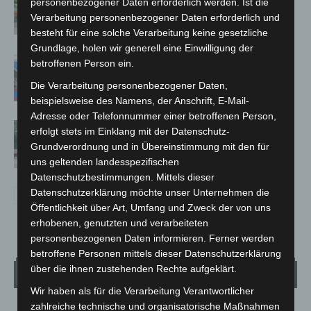
personenbezogener Daten erforderlich werden. Ist die
Notfallsanitäter starten beim Roten
Verarbeitung personenbezogener Daten erforderlich und
Kreuz
besteht für eine solche Verarbeitung keine gesetzliche
Grundlage, holen wir generell eine Einwilligung der
Mann läuft mit Hockeyschläger über
betroffenen Person ein.
A7 – Polizei sucht Zeugen
Die Verarbeitung personenbezogener Daten,
beispielsweise des Namens, der Anschrift, E-Mail-
Adresse oder Telefonnummer einer betroffenen Person,
Gasleitung bei McDonald’s-Umbau in
erfolgt stets im Einklang mit der Datenschutz-
Langenhagen beschädigt
Grundverordnung und in Übereinstimmung mit den für
uns geltenden landesspezifischen
Datenschutzbestimmungen. Mittels dieser
Datenschutzerklärung möchte unser Unternehmen die
Öffentlichkeit über Art, Umfang und Zweck der von uns
erhobenen, genutzten und verarbeiteten
personenbezogenen Daten informieren. Ferner werden
betroffene Personen mittels dieser Datenschutzerklärung
über die ihnen zustehenden Rechte aufgeklärt.
Wetter
Wir haben als für die Verarbeitung Verantwortlicher
zahlreiche technische und organisatorische Maßnahmen