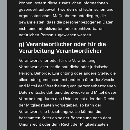
können, sofern diese zusätzlichen Informationen
September 2025
(93)
gesondert aufbewahrt werden und technischen und
organisatorischen Maßnahmen unterliegen, die
August 2025
(90)
gewährleisten, dass die personenbezogenen Daten
Juli 2025
(90)
nicht einer identifizierten oder identifizierbaren
Juni 2025
(103)
natürlichen Person zugewiesen werden.
Mai 2025
(112)
g) Verantwortlicher oder für die
Verarbeitung Verantwortlicher
April 2025
(88)
Verantwortlicher oder für die Verarbeitung
März 2025
(111)
Verantwortlicher ist die natürliche oder juristische
Februar 2025
(96)
Person, Behörde, Einrichtung oder andere Stelle, die
Januar 2025
(88)
allein oder gemeinsam mit anderen über die Zwecke
und Mittel der Verarbeitung von personenbezogenen
Dezember 2024
(89)
Daten entscheidet. Sind die Zwecke und Mittel dieser
November 2024
(94)
Verarbeitung durch das Unionsrecht oder das Recht
Oktober 2024
(93)
der Mitgliedstaaten vorgegeben, so kann der
Verantwortliche beziehungsweise können die
September 2024
(112)
bestimmten Kriterien seiner Benennung nach dem
August 2024
(107)
Unionsrecht oder dem Recht der Mitgliedstaaten