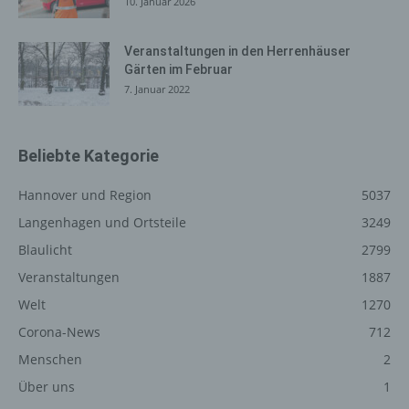
10. Januar 2026
Internetbrowsern möglich. Deaktiviert die betroffene
Person die Setzung von Cookies in dem genutzten
Veranstaltungen in den Herrenhäuser
Internetbrowser, sind unter Umständen nicht alle
Gärten im Februar
Funktionen unserer Internetseite vollumfänglich nutzbar.
7. Januar 2022
Erfassung von allgemeinen Daten
und Informationen
Beliebte Kategorie
Die Internetseite erfasst mit jedem Aufruf der
Internetseite durch eine betroffene Person oder ein
Hannover und Region
5037
automatisiertes System eine Reihe von allgemeinen
Langenhagen und Ortsteile
3249
Daten und Informationen. Diese allgemeinen Daten und
Blaulicht
2799
Informationen werden in den Logfiles des Servers
gespeichert. Erfasst werden können die (1) verwendeten
Veranstaltungen
1887
Browsertypen und Versionen, (2) das vom zugreifenden
Welt
1270
System verwendete Betriebssystem, (3) die
Corona-News
712
Internetseite, von welcher ein zugreifendes System auf
unsere Internetseite gelangt (sogenannte Referrer), (4)
Menschen
2
die Unterwebseiten, welche über ein zugreifendes
Über uns
1
System auf unserer Internetseite angesteuert werden,