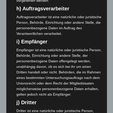
Juli 2024
(89)
vorgesehen werden.
Juni 2024
(107)
h) Auftragsverarbeiter
Mai 2024
(149)
Auftragsverarbeiter ist eine natürliche oder juristische
Person, Behörde, Einrichtung oder andere Stelle, die
April 2024
(102)
personenbezogene Daten im Auftrag des
März 2024
(103)
Verantwortlichen verarbeitet.
Februar 2024
(103)
i) Empfänger
Januar 2024
(111)
Empfänger ist eine natürliche oder juristische Person,
Dezember 2023
(130)
Behörde, Einrichtung oder andere Stelle, der
November 2023
(130)
personenbezogene Daten offengelegt werden,
unabhängig davon, ob es sich bei ihr um einen
Oktober 2023
(114)
Dritten handelt oder nicht. Behörden, die im Rahmen
September 2023
(133)
eines bestimmten Untersuchungsauftrags nach dem
Unionsrecht oder dem Recht der Mitgliedstaaten
August 2023
(134)
möglicherweise personenbezogene Daten erhalten,
Juli 2023
(118)
gelten jedoch nicht als Empfänger.
Juni 2023
(142)
j) Dritter
Mai 2023
(139)
Dritter ist eine natürliche oder juristische Person,