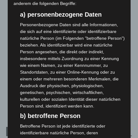
entdeckt
anderem die folgenden Begriffe:
7. August 2026
a) personenbezogene Daten
Brand im „Haus der Begegnung“ in Neuwarmbüchen schnell
Personenbezogene Daten sind alle Informationen,
eingedämmt
die sich auf eine identifizierte oder identifizierbare
6. August 2026
natürliche Person (im Folgenden "betroffene Person")
beziehen. Als identifizierbar wird eine natürliche
Region Hannover: 21 neue Notfallsanitäter starten beim
Person angesehen, die direkt oder indirekt,
Roten Kreuz
insbesondere mittels Zuordnung zu einer Kennung
5. August 2026
wie einem Namen, zu einer Kennnummer, zu
Standortdaten, zu einer Online-Kennung oder zu
Mann läuft mit Hockeyschläger über A7 – Polizei sucht
Zeugen
einem oder mehreren besonderen Merkmalen, die
Ausdruck der physischen, physiologischen,
5. August 2026
genetischen, psychischen, wirtschaftlichen,
kulturellen oder sozialen Identität dieser natürlichen
Celle: Mensch stirbt bei Bagger-Unfall auf Baustelle
Person sind, identifiziert werden kann.
5. August 2026
b) betroffene Person
Betroffene Person ist jede identifizierte oder
Kategorien
identifizierbare natürliche Person, deren