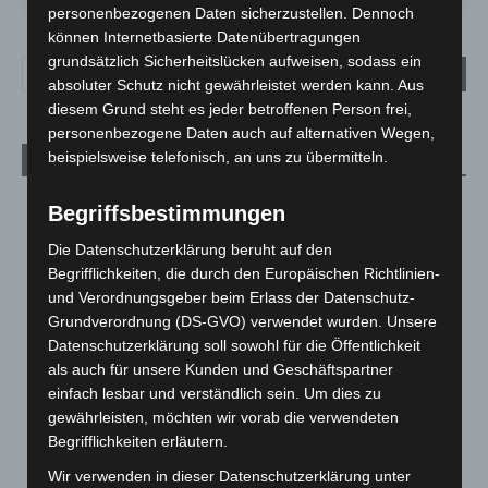
personenbezogenen Daten sicherzustellen. Dennoch
können Internetbasierte Datenübertragungen
grundsätzlich Sicherheitslücken aufweisen, sodass ein
absoluter Schutz nicht gewährleistet werden kann. Aus
diesem Grund steht es jeder betroffenen Person frei,
personenbezogene Daten auch auf alternativen Wegen,
beispielsweise telefonisch, an uns zu übermitteln.
Aktuelle Beiträge
Kunst trifft Weingenuss: Barbara-Susann Mehring zeigt ihre
Begriffsbestimmungen
Werke im Jacques’ Wein-Depot Isernhagen
8. August 2026
Die Datenschutzerklärung beruht auf den
Begrifflichkeiten, die durch den Europäischen Richtlinien-
A2: Zweite Turbobaustelle startet zwischen Hannover-West
und Verordnungsgeber beim Erlass der Datenschutz-
und Bothfeld
Grundverordnung (DS-GVO) verwendet wurden. Unsere
8. August 2026
Datenschutzerklärung soll sowohl für die Öffentlichkeit
als auch für unsere Kunden und Geschäftspartner
Niedersachsen: Feuerwehrkräfte kehren nach
einfach lesbar und verständlich sein. Um dies zu
Waldbrandeinsatz aus Spanien zurück
gewährleisten, möchten wir vorab die verwendeten
7. August 2026
Begrifflichkeiten erläutern.
Hannover: Erste Tigermücken-Population in Niedersachsen
Wir verwenden in dieser Datenschutzerklärung unter