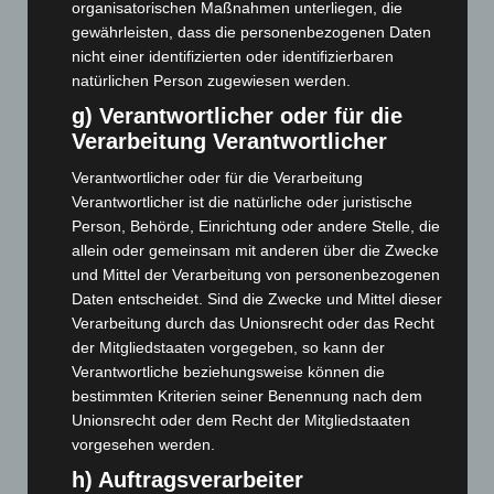
März 2025
(111)
organisatorischen Maßnahmen unterliegen, die
gewährleisten, dass die personenbezogenen Daten
Februar 2025
(96)
nicht einer identifizierten oder identifizierbaren
Januar 2025
(88)
natürlichen Person zugewiesen werden.
Dezember 2024
(89)
g) Verantwortlicher oder für die
November 2024
(94)
Verarbeitung Verantwortlicher
Oktober 2024
(93)
Verantwortlicher oder für die Verarbeitung
September 2024
(112)
Verantwortlicher ist die natürliche oder juristische
Person, Behörde, Einrichtung oder andere Stelle, die
August 2024
(107)
allein oder gemeinsam mit anderen über die Zwecke
Juli 2024
(89)
und Mittel der Verarbeitung von personenbezogenen
Juni 2024
(107)
Daten entscheidet. Sind die Zwecke und Mittel dieser
Verarbeitung durch das Unionsrecht oder das Recht
Mai 2024
(149)
der Mitgliedstaaten vorgegeben, so kann der
April 2024
(102)
Verantwortliche beziehungsweise können die
bestimmten Kriterien seiner Benennung nach dem
März 2024
(103)
Unionsrecht oder dem Recht der Mitgliedstaaten
Februar 2024
(103)
vorgesehen werden.
Januar 2024
(111)
h) Auftragsverarbeiter