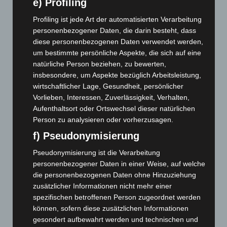
Juni 2026
(139)
e) Profiling
Mai 2026
(99)
Profiling ist jede Art der automatisierten Verarbeitung
April 2026
(99)
personenbezogener Daten, die darin besteht, dass
diese personenbezogenen Daten verwendet werden,
März 2026
(115)
um bestimmte persönliche Aspekte, die sich auf eine
Februar 2026
(109)
natürliche Person beziehen, zu bewerten,
insbesondere, um Aspekte bezüglich Arbeitsleistung,
Januar 2026
(122)
wirtschaftlicher Lage, Gesundheit, persönlicher
Dezember 2025
(103)
Vorlieben, Interessen, Zuverlässigkeit, Verhalten,
November 2025
(114)
Aufenthaltsort oder Ortswechsel dieser natürlichen
Person zu analysieren oder vorherzusagen.
Oktober 2025
(112)
f) Pseudonymisierung
September 2025
(93)
August 2025
(90)
Pseudonymisierung ist die Verarbeitung
personenbezogener Daten in einer Weise, auf welche
Juli 2025
(90)
die personenbezogenen Daten ohne Hinzuziehung
Juni 2025
(103)
zusätzlicher Informationen nicht mehr einer
Mai 2025
(112)
spezifischen betroffenen Person zugeordnet werden
können, sofern diese zusätzlichen Informationen
April 2025
(88)
gesondert aufbewahrt werden und technischen und