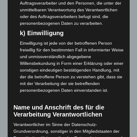
September 2022
(205)
Auftragsverarbeiter und den Personen, die unter der
unmittelbaren Verantwortung des Verantwortlichen
August 2022
(166)
oder des Auftragsverarbeiters befugt sind, die
Juli 2022
(133)
personenbezogenen Daten zu verarbeiten.
Juni 2022
(167)
k) Einwilligung
Mai 2022
(177)
Einwilligung ist jede von der betroffenen Person
April 2022
(198)
freiwillig für den bestimmten Fall in informierter Weise
März 2022
(221)
und unmissverständlich abgegebene
Willensbekundung in Form einer Erklärung oder einer
Februar 2022
(189)
sonstigen eindeutigen bestätigenden Handlung, mit
Januar 2022
(190)
der die betroffene Person zu verstehen gibt, dass sie
mit der Verarbeitung der sie betreffenden
Dezember 2021
(204)
personenbezogenen Daten einverstanden ist.
November 2021
(215)
Oktober 2021
(171)
Name und Anschrift des für die
September 2021
(180)
Verarbeitung Verantwortlichen
August 2021
(154)
Verantwortlicher im Sinne der Datenschutz-
Juli 2021
(213)
Grundverordnung, sonstiger in den Mitgliedstaaten der