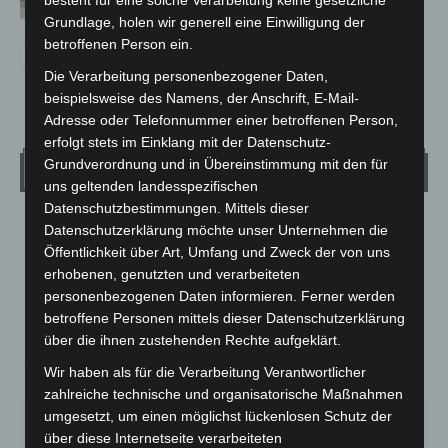
besteht für eine solche Verarbeitung keine gesetzliche
Kreuz
Grundlage, holen wir generell eine Einwilligung der
betroffenen Person ein.
Die Verarbeitung personenbezogener Daten,
beispielsweise des Namens, der Anschrift, E-Mail-
Adresse oder Telefonnummer einer betroffenen Person,
erfolgt stets im Einklang mit der Datenschutz-
Grundverordnung und in Übereinstimmung mit den für
Wetter
uns geltenden landesspezifischen
Datenschutzbestimmungen. Mittels dieser
LANGENHAGEN
Datenschutzerklärung möchte unser Unternehmen die
Öffentlichkeit über Art, Umfang und Zweck der von uns
Mäßig Bewölkt
erhobenen, genutzten und verarbeiteten
°
15
°
C
13.5
personenbezogenen Daten informieren. Ferner werden
betroffene Personen mittels dieser Datenschutzerklärung
°
12.8
über die ihnen zustehenden Rechte aufgeklärt.
Wir haben als für die Verarbeitung Verantwortlicher
79%
1.8m/s
44%
zahlreiche technische und organisatorische Maßnahmen
umgesetzt, um einen möglichst lückenlosen Schutz der
SO.
MO.
DI.
MI.
DO.
33
°
27
°
23
°
26
°
28
°
über diese Internetseite verarbeiteten