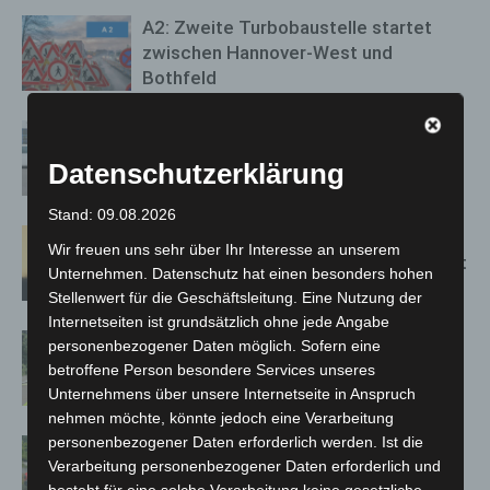
A2: Zweite Turbobaustelle startet
zwischen Hannover-West und
Bothfeld
Niedersachsen: Feuerwehrkräfte
kehren nach Waldbrandeinsatz aus
Datenschutzerklärung
Spanien zurück
Stand: 09.08.2026
Hannover: Erste Tigermücken-
Wir freuen uns sehr über Ihr Interesse an unserem
Population in Niedersachsen entdeckt
Unternehmen. Datenschutz hat einen besonders hohen
Stellenwert für die Geschäftsleitung. Eine Nutzung der
Internetseiten ist grundsätzlich ohne jede Angabe
Brand im „Haus der Begegnung“ in
personenbezogener Daten möglich. Sofern eine
Neuwarmbüchen schnell eingedämmt
betroffene Person besondere Services unseres
Unternehmens über unsere Internetseite in Anspruch
nehmen möchte, könnte jedoch eine Verarbeitung
personenbezogener Daten erforderlich werden. Ist die
Region Hannover: 21 neue
Verarbeitung personenbezogener Daten erforderlich und
Notfallsanitäter starten beim Roten