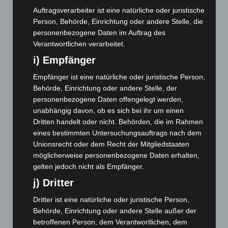
Dezember 2023
(130)
Auftragsverarbeiter ist eine natürliche oder juristische
November 2023
(130)
Person, Behörde, Einrichtung oder andere Stelle, die
Oktober 2023
(114)
personenbezogene Daten im Auftrag des
Verantwortlichen verarbeitet.
September 2023
(133)
i) Empfänger
August 2023
(134)
Empfänger ist eine natürliche oder juristische Person,
Juli 2023
(118)
Behörde, Einrichtung oder andere Stelle, der
Juni 2023
(142)
personenbezogene Daten offengelegt werden,
Mai 2023
(139)
unabhängig davon, ob es sich bei ihr um einen
Dritten handelt oder nicht. Behörden, die im Rahmen
April 2023
(155)
eines bestimmten Untersuchungsauftrags nach dem
März 2023
(174)
Unionsrecht oder dem Recht der Mitgliedstaaten
Februar 2023
(154)
möglicherweise personenbezogene Daten erhalten,
gelten jedoch nicht als Empfänger.
Januar 2023
(140)
j) Dritter
Dezember 2022
(130)
Dritter ist eine natürliche oder juristische Person,
November 2022
(167)
Behörde, Einrichtung oder andere Stelle außer der
Oktober 2022
(166)
betroffenen Person, dem Verantwortlichen, dem