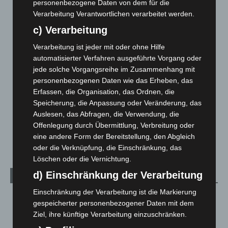
personenbezogene Daten von dem für die
Blaulicht
2.799
Verarbeitung Verantwortlichen verarbeitet werden.
Corona-News
712
c) Verarbeitung
Hannover und Region
5.039
Verarbeitung ist jeder mit oder ohne Hilfe
Langenhagen und Ortsteile
3.252
automatisierter Verfahren ausgeführte Vorgang oder
jede solche Vorgangsreihe im Zusammenhang mit
Leserbriefe
1
personenbezogenen Daten wie das Erheben, das
Menschen
2
Erfassen, die Organisation, das Ordnen, die
Über uns
1
Speicherung, die Anpassung oder Veränderung, das
Auslesen, das Abfragen, die Verwendung, die
Veranstaltungen
1.888
Offenlegung durch Übermittlung, Verbreitung oder
Welt
1.271
eine andere Form der Bereitstellung, den Abgleich
oder die Verknüpfung, die Einschränkung, das
Löschen oder die Vernichtung.
d) Einschränkung der Verarbeitung
Archiv
Einschränkung der Verarbeitung ist die Markierung
August 2026
(14)
gespeicherter personenbezogener Daten mit dem
Juli 2026
(73)
Ziel, ihre künftige Verarbeitung einzuschränken.