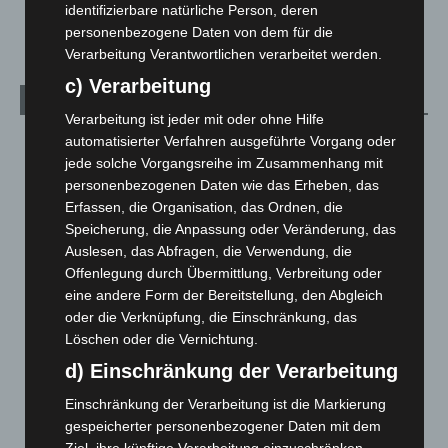
identifizierbare natürliche Person, deren
3. August 2026
personenbezogene Daten von dem für die
Verarbeitung Verantwortlichen verarbeitet werden.
c) Verarbeitung
Kategorien
Verarbeitung ist jeder mit oder ohne Hilfe
automatisierter Verfahren ausgeführte Vorgang oder
Blaulicht
2.799
jede solche Vorgangsreihe im Zusammenhang mit
Corona-News
712
personenbezogenen Daten wie das Erheben, das
Hannover und Region
5.037
Erfassen, die Organisation, das Ordnen, die
Speicherung, die Anpassung oder Veränderung, das
Langenhagen und Ortsteile
3.250
Auslesen, das Abfragen, die Verwendung, die
Leserbriefe
1
Offenlegung durch Übermittlung, Verbreitung oder
Menschen
2
eine andere Form der Bereitstellung, den Abgleich
oder die Verknüpfung, die Einschränkung, das
Über uns
1
Löschen oder die Vernichtung.
Veranstaltungen
1.887
d) Einschränkung der Verarbeitung
Welt
1.270
Einschränkung der Verarbeitung ist die Markierung
gespeicherter personenbezogener Daten mit dem