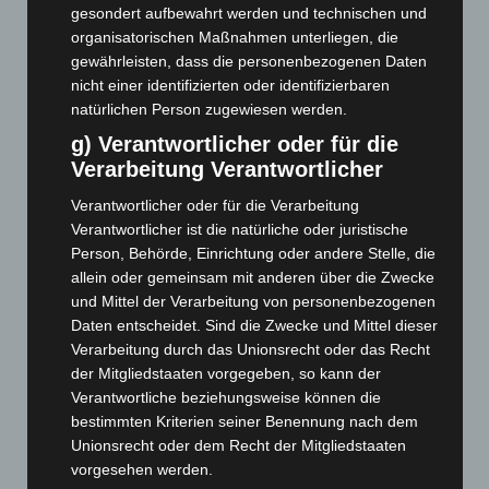
Juli 2025
(90)
gesondert aufbewahrt werden und technischen und
Juni 2025
(103)
organisatorischen Maßnahmen unterliegen, die
gewährleisten, dass die personenbezogenen Daten
Mai 2025
(112)
nicht einer identifizierten oder identifizierbaren
April 2025
(88)
natürlichen Person zugewiesen werden.
März 2025
(111)
g) Verantwortlicher oder für die
Februar 2025
(96)
Verarbeitung Verantwortlicher
Januar 2025
(88)
Verantwortlicher oder für die Verarbeitung
Verantwortlicher ist die natürliche oder juristische
Dezember 2024
(89)
Person, Behörde, Einrichtung oder andere Stelle, die
November 2024
(94)
allein oder gemeinsam mit anderen über die Zwecke
Oktober 2024
(93)
und Mittel der Verarbeitung von personenbezogenen
Daten entscheidet. Sind die Zwecke und Mittel dieser
September 2024
(112)
Verarbeitung durch das Unionsrecht oder das Recht
August 2024
(107)
der Mitgliedstaaten vorgegeben, so kann der
Juli 2024
(89)
Verantwortliche beziehungsweise können die
bestimmten Kriterien seiner Benennung nach dem
Juni 2024
(107)
Unionsrecht oder dem Recht der Mitgliedstaaten
Mai 2024
(149)
vorgesehen werden.