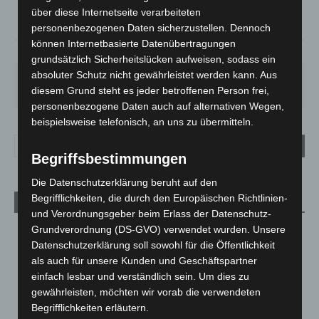
°
über diese Internetseite verarbeiteten
13.3
personenbezogenen Daten sicherzustellen. Dennoch
können Internetbasierte Datenübertragungen
90%
1m/s
84%
grundsätzlich Sicherheitslücken aufweisen, sodass ein
absoluter Schutz nicht gewährleistet werden kann. Aus
SA.
SO.
MO.
DI.
MI.
27
°
34
°
27
°
23
°
20
°
diesem Grund steht es jeder betroffenen Person frei,
personenbezogene Daten auch auf alternativen Wegen,
beispielsweise telefonisch, an uns zu übermitteln.
Begriffsbestimmungen
Die Datenschutzerklärung beruht auf den
Begrifflichkeiten, die durch den Europäischen Richtlinien-
Aktuelle Beiträge
und Verordnungsgeber beim Erlass der Datenschutz-
Niedersachsen: Feuerwehrkräfte kehren nach
Grundverordnung (DS-GVO) verwendet wurden. Unsere
Waldbrandeinsatz aus Spanien zurück
Datenschutzerklärung soll sowohl für die Öffentlichkeit
7. August 2026
als auch für unsere Kunden und Geschäftspartner
einfach lesbar und verständlich sein. Um dies zu
Hannover: Erste Tigermücken-Population in Niedersachsen
gewährleisten, möchten wir vorab die verwendeten
entdeckt
Begrifflichkeiten erläutern.