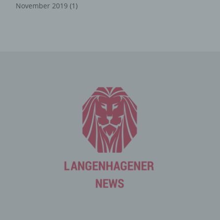
Zahlreiche Internetseiten und Server verwenden
November 2019
(1)
Cookies. Viele Cookies enthalten eine sogenannte
Cookie-ID. Eine Cookie-ID ist eine eindeutige Kennung
des Cookies. Sie besteht aus einer Zeichenfolge, durch
welche Internetseiten und Server dem konkreten
Internetbrowser zugeordnet werden können, in dem das
Cookie gespeichert wurde. Dies ermöglicht es den
besuchten Internetseiten und Servern, den individuellen
Browser der betroffenen Person von anderen
Internetbrowsern, die andere Cookies enthalten, zu
unterscheiden. Ein bestimmter Internetbrowser kann
über die eindeutige Cookie-ID wiedererkannt und
identifiziert werden.
Durch den Einsatz von Cookies kann den Nutzern dieser
Internetseite nutzerfreundlichere Services bereitstellen,
die ohne die Cookie-Setzung nicht möglich wären.
Mittels eines Cookies können die Informationen und
Angebote auf unserer Internetseite im Sinne des
Benutzers optimiert werden. Cookies ermöglichen uns,
wie bereits erwähnt, die Benutzer unserer Internetseite