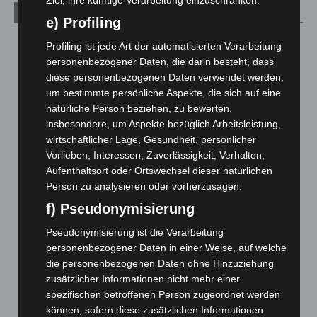
Ziel, ihre künftige Verarbeitung einzuschränken.
Archiv
e) Profiling
August 2026
(12)
Profiling ist jede Art der automatisierten Verarbeitung
personenbezogener Daten, die darin besteht, dass
Juli 2026
(73)
diese personenbezogenen Daten verwendet werden,
Juni 2026
(139)
um bestimmte persönliche Aspekte, die sich auf eine
Mai 2026
(99)
natürliche Person beziehen, zu bewerten,
insbesondere, um Aspekte bezüglich Arbeitsleistung,
April 2026
(99)
wirtschaftlicher Lage, Gesundheit, persönlicher
März 2026
(115)
Vorlieben, Interessen, Zuverlässigkeit, Verhalten,
Februar 2026
(109)
Aufenthaltsort oder Ortswechsel dieser natürlichen
Person zu analysieren oder vorherzusagen.
Januar 2026
(122)
f) Pseudonymisierung
Dezember 2025
(103)
Pseudonymisierung ist die Verarbeitung
November 2025
(114)
personenbezogener Daten in einer Weise, auf welche
Oktober 2025
(112)
die personenbezogenen Daten ohne Hinzuziehung
September 2025
(93)
zusätzlicher Informationen nicht mehr einer
spezifischen betroffenen Person zugeordnet werden
August 2025
(90)
können, sofern diese zusätzlichen Informationen