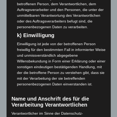
Januar 2023
(140)
betroffenen Person, dem Verantwortlichen, dem
Dezember 2022
(130)
Auftragsverarbeiter und den Personen, die unter der
unmittelbaren Verantwortung des Verantwortlichen
November 2022
(167)
oder des Auftragsverarbeiters befugt sind, die
Oktober 2022
(166)
personenbezogenen Daten zu verarbeiten.
September 2022
(205)
k) Einwilligung
August 2022
(166)
Einwilligung ist jede von der betroffenen Person
Juli 2022
(133)
freiwillig für den bestimmten Fall in informierter Weise
und unmissverständlich abgegebene
Juni 2022
(167)
Willensbekundung in Form einer Erklärung oder einer
Mai 2022
(177)
sonstigen eindeutigen bestätigenden Handlung, mit
April 2022
(198)
der die betroffene Person zu verstehen gibt, dass sie
mit der Verarbeitung der sie betreffenden
März 2022
(221)
personenbezogenen Daten einverstanden ist.
Februar 2022
(189)
Januar 2022
(190)
Name und Anschrift des für die
Dezember 2021
(204)
Verarbeitung Verantwortlichen
November 2021
(215)
Verantwortlicher im Sinne der Datenschutz-