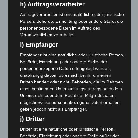
April 2024
(102)
h) Auftragsverarbeiter
März 2024
(103)
Auftragsverarbeiter ist eine natürliche oder juristische
Februar 2024
(103)
Person, Behörde, Einrichtung oder andere Stelle, die
personenbezogene Daten im Auftrag des
Januar 2024
(111)
Verantwortlichen verarbeitet.
Dezember 2023
(130)
i) Empfänger
November 2023
(130)
Empfänger ist eine natürliche oder juristische Person,
Oktober 2023
(114)
Behörde, Einrichtung oder andere Stelle, der
September 2023
(133)
personenbezogene Daten offengelegt werden,
August 2023
(134)
unabhängig davon, ob es sich bei ihr um einen
Dritten handelt oder nicht. Behörden, die im Rahmen
Juli 2023
(118)
eines bestimmten Untersuchungsauftrags nach dem
Juni 2023
(142)
Unionsrecht oder dem Recht der Mitgliedstaaten
möglicherweise personenbezogene Daten erhalten,
Mai 2023
(139)
gelten jedoch nicht als Empfänger.
April 2023
(155)
j) Dritter
März 2023
(174)
Dritter ist eine natürliche oder juristische Person,
Februar 2023
(154)
Behörde, Einrichtung oder andere Stelle außer der