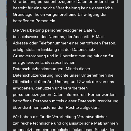
Mann läuft mit Hockeyschläger über
Verarbeitung personenbezogener Daten erforderlich und
A7 – Polizei sucht Zeugen
besteht für eine solche Verarbeitung keine gesetzliche
Grundlage, holen wir generell eine Einwilligung der
betroffenen Person ein.
Gasleitung bei McDonald’s-Umbau in
Die Verarbeitung personenbezogener Daten,
Langenhagen beschädigt
beispielsweise des Namens, der Anschrift, E-Mail-
Adresse oder Telefonnummer einer betroffenen Person,
erfolgt stets im Einklang mit der Datenschutz-
Grundverordnung und in Übereinstimmung mit den für
uns geltenden landesspezifischen
Datenschutzbestimmungen. Mittels dieser
Datenschutzerklärung möchte unser Unternehmen die
Öffentlichkeit über Art, Umfang und Zweck der von uns
erhobenen, genutzten und verarbeiteten
Wetter
personenbezogenen Daten informieren. Ferner werden
betroffene Personen mittels dieser Datenschutzerklärung
LANGENHAGEN
über die ihnen zustehenden Rechte aufgeklärt.
Überwiegend Bewölkt
Wir haben als für die Verarbeitung Verantwortlicher
°
zahlreiche technische und organisatorische Maßnahmen
15.5
°
C
13.9
umgesetzt, um einen möglichst lückenlosen Schutz der