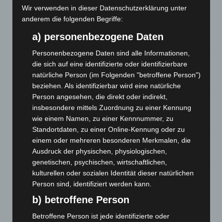
7. August 2026
Wir verwenden in dieser Datenschutzerklärung unter
anderem die folgenden Begriffe:
Brand im „Haus der Begegnung“ in Neuwarmbüchen schnell
eingedämmt
a) personenbezogene Daten
6. August 2026
Personenbezogene Daten sind alle Informationen,
Region Hannover: 21 neue Notfallsanitäter starten beim
die sich auf eine identifizierte oder identifizierbare
Roten Kreuz
natürliche Person (im Folgenden "betroffene Person")
5. August 2026
beziehen. Als identifizierbar wird eine natürliche
Person angesehen, die direkt oder indirekt,
Mann läuft mit Hockeyschläger über A7 – Polizei sucht
insbesondere mittels Zuordnung zu einer Kennung
Zeugen
wie einem Namen, zu einer Kennnummer, zu
5. August 2026
Standortdaten, zu einer Online-Kennung oder zu
einem oder mehreren besonderen Merkmalen, die
Celle: Mensch stirbt bei Bagger-Unfall auf Baustelle
Ausdruck der physischen, physiologischen,
5. August 2026
genetischen, psychischen, wirtschaftlichen,
kulturellen oder sozialen Identität dieser natürlichen
Gasleitung bei McDonald’s-Umbau in Langenhagen
Person sind, identifiziert werden kann.
beschädigt
5. August 2026
b) betroffene Person
Betroffene Person ist jede identifizierte oder
Anklage nach Abschaltung von „Archetyp Market“ erhoben