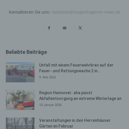
wiederzuerkennen. Zweck dieser Wiedererkennung ist
es, den Nutzern die Verwendung unserer Internetseite
Kontaktieren Sie uns:
redaktion@langenhagener-news.de
zu erleichtern. Der Benutzer einer Internetseite, die
Cookies verwendet, muss beispielsweise nicht bei jedem
Besuch der Internetseite erneut seine Zugangsdaten
eingeben, weil dies von der Internetseite und dem auf
dem Computersystem des Benutzers abgelegten Cookie
übernommen wird. Ein weiteres Beispiel ist das Cookie
Beliebte Beiträge
eines Warenkorbes im Online-Shop. Der Online-Shop
merkt sich die Artikel, die ein Kunde in den virtuellen
Unfall mit einem Feuerwehrkran auf der
Warenkorb gelegt hat, über ein Cookie.
Feuer- und Rettungswache 2 in...
Die betroffene Person kann die Setzung von Cookies
9. Mai 2022
durch unsere Internetseite jederzeit mittels einer
entsprechenden Einstellung des genutzten
Region Hannover: aha passt
Internetbrowsers verhindern und damit der Setzung von
Abfallentsorgung an extreme Winterlage an
Cookies dauerhaft widersprechen. Ferner können
10. Januar 2026
bereits gesetzte Cookies jederzeit über einen
Internetbrowser oder andere Softwareprogramme
Veranstaltungen in den Herrenhäuser
gelöscht werden. Dies ist in allen gängigen
Gärten im Februar
Internetbrowsern möglich. Deaktiviert die betroffene