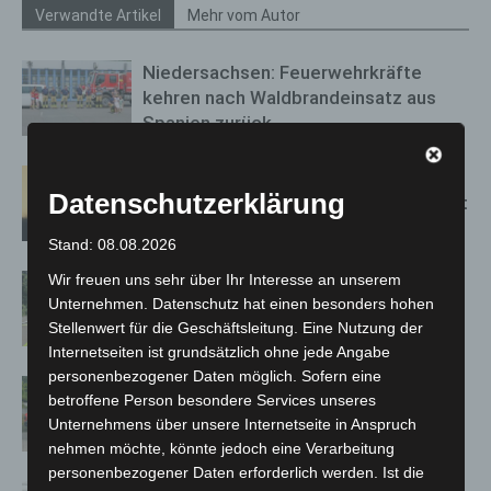
Verwandte Artikel
Mehr vom Autor
Niedersachsen: Feuerwehrkräfte
kehren nach Waldbrandeinsatz aus
Spanien zurück
Hannover: Erste Tigermücken-
Datenschutzerklärung
Population in Niedersachsen entdeckt
Stand: 08.08.2026
Wir freuen uns sehr über Ihr Interesse an unserem
Brand im „Haus der Begegnung“ in
Unternehmen. Datenschutz hat einen besonders hohen
Neuwarmbüchen schnell eingedämmt
Stellenwert für die Geschäftsleitung. Eine Nutzung der
Internetseiten ist grundsätzlich ohne jede Angabe
personenbezogener Daten möglich. Sofern eine
Region Hannover: 21 neue
betroffene Person besondere Services unseres
Notfallsanitäter starten beim Roten
Unternehmens über unsere Internetseite in Anspruch
Kreuz
nehmen möchte, könnte jedoch eine Verarbeitung
personenbezogener Daten erforderlich werden. Ist die