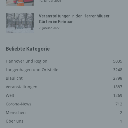
10. Januar 2026
Internetbrowsern möglich. Deaktiviert die betroffene
Person die Setzung von Cookies in dem genutzten
Veranstaltungen in den Herrenhäuser
Internetbrowser, sind unter Umständen nicht alle
Gärten im Februar
Funktionen unserer Internetseite vollumfänglich nutzbar.
7. Januar 2022
Erfassung von allgemeinen Daten
und Informationen
Beliebte Kategorie
Die Internetseite erfasst mit jedem Aufruf der
Internetseite durch eine betroffene Person oder ein
Hannover und Region
5035
automatisiertes System eine Reihe von allgemeinen
Langenhagen und Ortsteile
3248
Daten und Informationen. Diese allgemeinen Daten und
Blaulicht
2798
Informationen werden in den Logfiles des Servers
gespeichert. Erfasst werden können die (1) verwendeten
Veranstaltungen
1887
Browsertypen und Versionen, (2) das vom zugreifenden
Welt
1269
System verwendete Betriebssystem, (3) die
Corona-News
712
Internetseite, von welcher ein zugreifendes System auf
unsere Internetseite gelangt (sogenannte Referrer), (4)
Menschen
2
die Unterwebseiten, welche über ein zugreifendes
Über uns
1
System auf unserer Internetseite angesteuert werden,