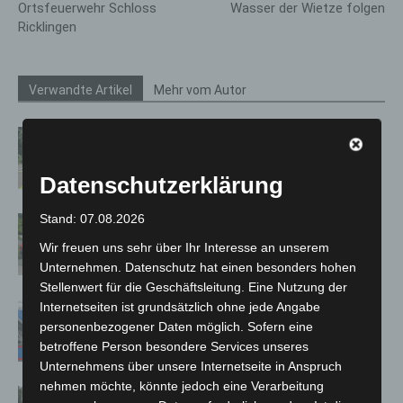
Ortsfeuerwehr Schloss
Wasser der Wietze folgen
Ricklingen
Verwandte Artikel
Mehr vom Autor
Brand im „Haus der Begegnung“ in
Neuwarmbüchen schnell eingedämmt
Datenschutzerklärung
Stand: 07.08.2026
Region Hannover: 21 neue
Notfallsanitäter starten beim Roten
Wir freuen uns sehr über Ihr Interesse an unserem
Kreuz
Unternehmen. Datenschutz hat einen besonders hohen
Stellenwert für die Geschäftsleitung. Eine Nutzung der
Internetseiten ist grundsätzlich ohne jede Angabe
Mann läuft mit Hockeyschläger über
personenbezogener Daten möglich. Sofern eine
A7 – Polizei sucht Zeugen
betroffene Person besondere Services unseres
Unternehmens über unsere Internetseite in Anspruch
nehmen möchte, könnte jedoch eine Verarbeitung
Hannover: Polizei stoppt 166