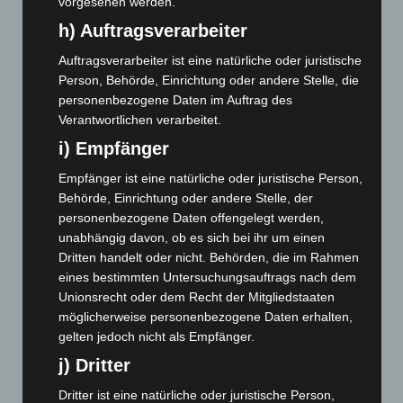
Juli 2024
(89)
vorgesehen werden.
Juni 2024
(107)
h) Auftragsverarbeiter
Mai 2024
(149)
Auftragsverarbeiter ist eine natürliche oder juristische
Person, Behörde, Einrichtung oder andere Stelle, die
April 2024
(102)
personenbezogene Daten im Auftrag des
März 2024
(103)
Verantwortlichen verarbeitet.
Februar 2024
(103)
i) Empfänger
Januar 2024
(111)
Empfänger ist eine natürliche oder juristische Person,
Dezember 2023
(130)
Behörde, Einrichtung oder andere Stelle, der
November 2023
(130)
personenbezogene Daten offengelegt werden,
unabhängig davon, ob es sich bei ihr um einen
Oktober 2023
(114)
Dritten handelt oder nicht. Behörden, die im Rahmen
September 2023
(133)
eines bestimmten Untersuchungsauftrags nach dem
Unionsrecht oder dem Recht der Mitgliedstaaten
August 2023
(134)
möglicherweise personenbezogene Daten erhalten,
Juli 2023
(118)
gelten jedoch nicht als Empfänger.
Juni 2023
(142)
j) Dritter
Mai 2023
(139)
Dritter ist eine natürliche oder juristische Person,