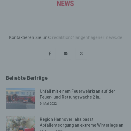
wie bereits erwähnt, die Benutzer unserer Internetseite
wiederzuerkennen. Zweck dieser Wiedererkennung ist
es, den Nutzern die Verwendung unserer Internetseite
zu erleichtern. Der Benutzer einer Internetseite, die
Cookies verwendet, muss beispielsweise nicht bei jedem
Besuch der Internetseite erneut seine Zugangsdaten
Kontaktieren Sie uns:
redaktion@langenhagener-news.de
eingeben, weil dies von der Internetseite und dem auf
dem Computersystem des Benutzers abgelegten Cookie
übernommen wird. Ein weiteres Beispiel ist das Cookie
eines Warenkorbes im Online-Shop. Der Online-Shop
merkt sich die Artikel, die ein Kunde in den virtuellen
Warenkorb gelegt hat, über ein Cookie.
Beliebte Beiträge
Die betroffene Person kann die Setzung von Cookies
durch unsere Internetseite jederzeit mittels einer
Unfall mit einem Feuerwehrkran auf der
entsprechenden Einstellung des genutzten
Feuer- und Rettungswache 2 in...
Internetbrowsers verhindern und damit der Setzung von
9. Mai 2022
Cookies dauerhaft widersprechen. Ferner können
bereits gesetzte Cookies jederzeit über einen
Region Hannover: aha passt
Internetbrowser oder andere Softwareprogramme
Abfallentsorgung an extreme Winterlage an
gelöscht werden. Dies ist in allen gängigen