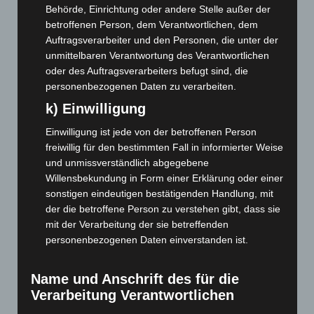
April 2023
(155)
Behörde, Einrichtung oder andere Stelle außer der
März 2023
(174)
betroffenen Person, dem Verantwortlichen, dem
Auftragsverarbeiter und den Personen, die unter der
Februar 2023
(154)
unmittelbaren Verantwortung des Verantwortlichen
Januar 2023
(140)
oder des Auftragsverarbeiters befugt sind, die
Dezember 2022
(130)
personenbezogenen Daten zu verarbeiten.
k) Einwilligung
November 2022
(167)
Oktober 2022
(166)
Einwilligung ist jede von der betroffenen Person
freiwillig für den bestimmten Fall in informierter Weise
September 2022
(205)
und unmissverständlich abgegebene
August 2022
(166)
Willensbekundung in Form einer Erklärung oder einer
Juli 2022
(133)
sonstigen eindeutigen bestätigenden Handlung, mit
der die betroffene Person zu verstehen gibt, dass sie
Juni 2022
(167)
mit der Verarbeitung der sie betreffenden
Mai 2022
(177)
personenbezogenen Daten einverstanden ist.
April 2022
(198)
März 2022
(221)
Name und Anschrift des für die
Verarbeitung Verantwortlichen
Februar 2022
(189)