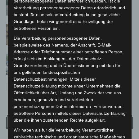
personenbezogener Daten erforderlich werden. Ist die
Trunkenheitsfahrten bei
Verarbeitung personenbezogener Daten erforderlich und
Großkontrolle
besteht für eine solche Verarbeitung keine gesetzliche
Grundlage, holen wir generell eine Einwilligung der
Hannover Klassik Open Air 2026:
betroffenen Person ein.
Französische Oper im Maschpark
Die Verarbeitung personenbezogener Daten,
beispielsweise des Namens, der Anschrift, E-Mail-
Adresse oder Telefonnummer einer betroffenen Person,
Blaulichtmeile Langenhagen 2026:
erfolgt stets im Einklang mit der Datenschutz-
Polizei, Feuerwehr und Rettung
Grundverordnung und in Übereinstimmung mit den für
hautnah erleben
uns geltenden landesspezifischen
Datenschutzbestimmungen. Mittels dieser
Datenschutzerklärung möchte unser Unternehmen die
Öffentlichkeit über Art, Umfang und Zweck der von uns
erhobenen, genutzten und verarbeiteten
personenbezogenen Daten informieren. Ferner werden
betroffene Personen mittels dieser Datenschutzerklärung
über die ihnen zustehenden Rechte aufgeklärt.
Wetter
Wir haben als für die Verarbeitung Verantwortlicher
zahlreiche technische und organisatorische Maßnahmen