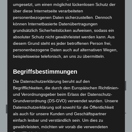
LANGENHAGEN
umgesetzt, um einen möglichst lückenlosen Schutz der
Ein Paar Wolken
über diese Internetseite verarbeiteten
°
personenbezogenen Daten sicherzustellen. Dennoch
16.1
°
C
14.8
können Internetbasierte Datenübertragungen
°
grundsätzlich Sicherheitslücken aufweisen, sodass ein
14
absoluter Schutz nicht gewährleistet werden kann. Aus
diesem Grund steht es jeder betroffenen Person frei,
73%
2.2m/s
17%
personenbezogene Daten auch auf alternativen Wegen,
beispielsweise telefonisch, an uns zu übermitteln.
FR.
SA.
SO.
MO.
DI.
25
°
26
°
31
°
35
°
20
°
Begriffsbestimmungen
Die Datenschutzerklärung beruht auf den
Begrifflichkeiten, die durch den Europäischen Richtlinien-
und Verordnungsgeber beim Erlass der Datenschutz-
Grundverordnung (DS-GVO) verwendet wurden. Unsere
Datenschutzerklärung soll sowohl für die Öffentlichkeit
Aktuelle Beiträge
als auch für unsere Kunden und Geschäftspartner
einfach lesbar und verständlich sein. Um dies zu
Brand im „Haus der Begegnung“ in Neuwarmbüchen schnell
eingedämmt
gewährleisten, möchten wir vorab die verwendeten