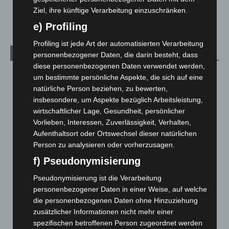
Ziel, ihre künftige Verarbeitung einzuschränken.
Welt
1.269
e) Profiling
Profiling ist jede Art der automatisierten Verarbeitung
Archiv
personenbezogener Daten, die darin besteht, dass
diese personenbezogenen Daten verwendet werden,
August 2026
(10)
um bestimmte persönliche Aspekte, die sich auf eine
natürliche Person beziehen, zu bewerten,
Juli 2026
(73)
insbesondere, um Aspekte bezüglich Arbeitsleistung,
Juni 2026
(139)
wirtschaftlicher Lage, Gesundheit, persönlicher
Mai 2026
(99)
Vorlieben, Interessen, Zuverlässigkeit, Verhalten,
Aufenthaltsort oder Ortswechsel dieser natürlichen
April 2026
(99)
Person zu analysieren oder vorherzusagen.
März 2026
(115)
f) Pseudonymisierung
Februar 2026
(109)
Pseudonymisierung ist die Verarbeitung
Januar 2026
(122)
personenbezogener Daten in einer Weise, auf welche
Dezember 2025
(103)
die personenbezogenen Daten ohne Hinzuziehung
zusätzlicher Informationen nicht mehr einer
November 2025
(114)
spezifischen betroffenen Person zugeordnet werden
Oktober 2025
(112)