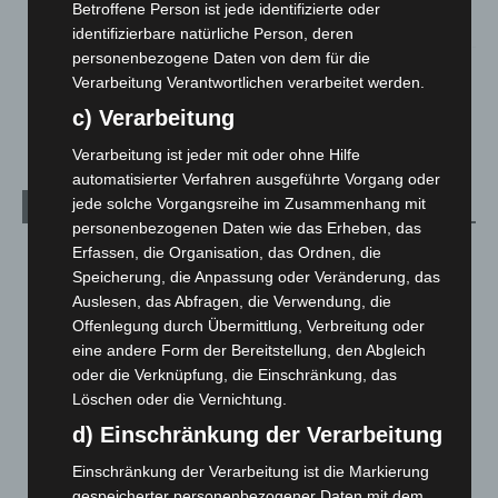
Betroffene Person ist jede identifizierte oder
2. August 2026
identifizierbare natürliche Person, deren
personenbezogene Daten von dem für die
Hannover Klassik Open Air 2026: Französische Oper im
Verarbeitung Verantwortlichen verarbeitet werden.
Maschpark
c) Verarbeitung
2. August 2026
Verarbeitung ist jeder mit oder ohne Hilfe
automatisierter Verfahren ausgeführte Vorgang oder
jede solche Vorgangsreihe im Zusammenhang mit
Kategorien
personenbezogenen Daten wie das Erheben, das
Erfassen, die Organisation, das Ordnen, die
Blaulicht
2.798
Speicherung, die Anpassung oder Veränderung, das
Corona-News
712
Auslesen, das Abfragen, die Verwendung, die
Hannover und Region
5.035
Offenlegung durch Übermittlung, Verbreitung oder
eine andere Form der Bereitstellung, den Abgleich
Langenhagen und Ortsteile
3.249
oder die Verknüpfung, die Einschränkung, das
Leserbriefe
1
Löschen oder die Vernichtung.
Menschen
2
d) Einschränkung der Verarbeitung
Über uns
1
Einschränkung der Verarbeitung ist die Markierung
Veranstaltungen
1.887
gespeicherter personenbezogener Daten mit dem