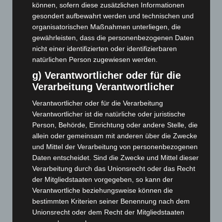
können, sofern diese zusätzlichen Informationen
September 2025
(93)
gesondert aufbewahrt werden und technischen und
organisatorischen Maßnahmen unterliegen, die
August 2025
(90)
gewährleisten, dass die personenbezogenen Daten
Juli 2025
(90)
nicht einer identifizierten oder identifizierbaren
Juni 2025
(103)
natürlichen Person zugewiesen werden.
Mai 2025
(112)
g) Verantwortlicher oder für die
Verarbeitung Verantwortlicher
April 2025
(88)
Verantwortlicher oder für die Verarbeitung
März 2025
(111)
Verantwortlicher ist die natürliche oder juristische
Februar 2025
(96)
Person, Behörde, Einrichtung oder andere Stelle, die
Januar 2025
(88)
allein oder gemeinsam mit anderen über die Zwecke
und Mittel der Verarbeitung von personenbezogenen
Dezember 2024
(89)
Daten entscheidet. Sind die Zwecke und Mittel dieser
November 2024
(94)
Verarbeitung durch das Unionsrecht oder das Recht
Oktober 2024
(93)
der Mitgliedstaaten vorgegeben, so kann der
Verantwortliche beziehungsweise können die
September 2024
(112)
bestimmten Kriterien seiner Benennung nach dem
August 2024
(107)
Unionsrecht oder dem Recht der Mitgliedstaaten