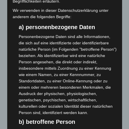
Begrifflichkeiten erläutern.
6. August 2026
Wir verwenden in dieser Datenschutzerklärung unter
Region Hannover: 21 neue Notfallsanitäter starten beim
anderem die folgenden Begriffe:
Roten Kreuz
5. August 2026
a) personenbezogene Daten
Mann läuft mit Hockeyschläger über A7 – Polizei sucht
Personenbezogene Daten sind alle Informationen,
Zeugen
die sich auf eine identifizierte oder identifizierbare
5. August 2026
natürliche Person (im Folgenden "betroffene Person")
beziehen. Als identifizierbar wird eine natürliche
Celle: Mensch stirbt bei Bagger-Unfall auf Baustelle
Person angesehen, die direkt oder indirekt,
insbesondere mittels Zuordnung zu einer Kennung
5. August 2026
wie einem Namen, zu einer Kennnummer, zu
Gasleitung bei McDonald’s-Umbau in Langenhagen
Standortdaten, zu einer Online-Kennung oder zu
beschädigt
einem oder mehreren besonderen Merkmalen, die
5. August 2026
Ausdruck der physischen, physiologischen,
genetischen, psychischen, wirtschaftlichen,
Anklage nach Abschaltung von „Archetyp Market“ erhoben
kulturellen oder sozialen Identität dieser natürlichen
3. August 2026
Person sind, identifiziert werden kann.
b) betroffene Person
Hannover: Polizei stoppt 166 Trunkenheitsfahrten bei
Großkontrolle