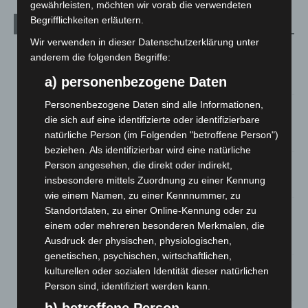
gewährleisten, möchten wir vorab die verwendeten
Begrifflichkeiten erläutern.
Aktuelle Beiträge
Wir verwenden in dieser Datenschutzerklärung unter
Region Hannover: 21 neue Notfallsanitäter starten beim
anderem die folgenden Begriffe:
Roten Kreuz
a) personenbezogene Daten
5. August 2026
Personenbezogene Daten sind alle Informationen,
Mann läuft mit Hockeyschläger über A7 – Polizei sucht
die sich auf eine identifizierte oder identifizierbare
Zeugen
natürliche Person (im Folgenden "betroffene Person")
5. August 2026
beziehen. Als identifizierbar wird eine natürliche
Person angesehen, die direkt oder indirekt,
Celle: Mensch stirbt bei Bagger-Unfall auf Baustelle
insbesondere mittels Zuordnung zu einer Kennung
5. August 2026
wie einem Namen, zu einer Kennnummer, zu
Gasleitung bei McDonald’s-Umbau in Langenhagen
Standortdaten, zu einer Online-Kennung oder zu
beschädigt
einem oder mehreren besonderen Merkmalen, die
5. August 2026
Ausdruck der physischen, physiologischen,
genetischen, psychischen, wirtschaftlichen,
Anklage nach Abschaltung von „Archetyp Market“ erhoben
kulturellen oder sozialen Identität dieser natürlichen
Person sind, identifiziert werden kann.
3. August 2026