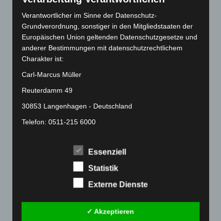
April 2022
(198)
Verantwortlicher im Sinne der Datenschutz-
Grundverordnung, sonstiger in den Mitgliedstaaten der
März 2022
(221)
Europäischen Union geltenden Datenschutzgesetze und
Februar 2022
(189)
anderer Bestimmungen mit datenschutzrechtlichem
Januar 2022
(190)
Charakter ist:
Dezember 2021
(204)
Carl-Marcus Müller
November 2021
(215)
Reuterdamm 49
Oktober 2021
(171)
30853 Langenhagen - Deutschland
September 2021
(180)
Telefon: 0511-215 6000
August 2021
(154)
Fax: 0511-866 789 33
Juli 2021
(213)
Essenziell
E-Mail:
Juni 2021
(198)
Statistik
Mai 2021
(200)
Cookies
Externe Dienste
April 2021
(163)
Die Internetseiten verwenden Cookies. Cookies sind
März 2021
(228)
Textdateien, welche über einen Internetbrowser auf
✓ Akzeptieren
einem Computersystem abgelegt und gespeichert