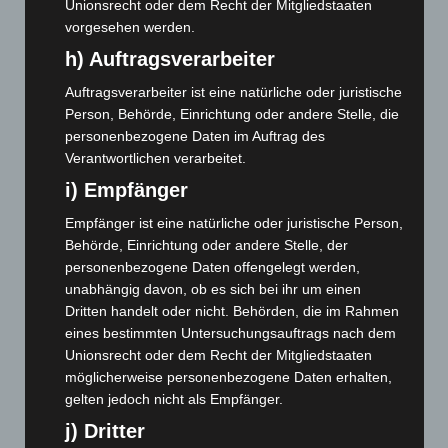
Unionsrecht oder dem Recht der Mitgliedstaaten
Oktober 2024
(93)
vorgesehen werden.
September 2024
(112)
h) Auftragsverarbeiter
August 2024
(107)
Auftragsverarbeiter ist eine natürliche oder juristische
Juli 2024
(89)
Person, Behörde, Einrichtung oder andere Stelle, die
personenbezogene Daten im Auftrag des
Juni 2024
(107)
Verantwortlichen verarbeitet.
Mai 2024
(149)
i) Empfänger
April 2024
(102)
Empfänger ist eine natürliche oder juristische Person,
März 2024
(103)
Behörde, Einrichtung oder andere Stelle, der
Februar 2024
(103)
personenbezogene Daten offengelegt werden,
unabhängig davon, ob es sich bei ihr um einen
Januar 2024
(111)
Dritten handelt oder nicht. Behörden, die im Rahmen
Dezember 2023
(130)
eines bestimmten Untersuchungsauftrags nach dem
November 2023
(130)
Unionsrecht oder dem Recht der Mitgliedstaaten
möglicherweise personenbezogene Daten erhalten,
Oktober 2023
(114)
gelten jedoch nicht als Empfänger.
September 2023
(133)
j) Dritter
August 2023
(134)