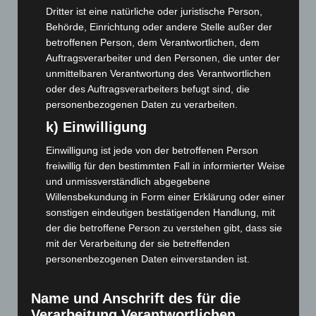
Dritter ist eine natürliche oder juristische Person,
Juli 2023
(118)
Behörde, Einrichtung oder andere Stelle außer der
Juni 2023
(142)
betroffenen Person, dem Verantwortlichen, dem
Auftragsverarbeiter und den Personen, die unter der
Mai 2023
(139)
unmittelbaren Verantwortung des Verantwortlichen
April 2023
(155)
oder des Auftragsverarbeiters befugt sind, die
März 2023
(174)
personenbezogenen Daten zu verarbeiten.
Februar 2023
(154)
k) Einwilligung
Januar 2023
(140)
Einwilligung ist jede von der betroffenen Person
Dezember 2022
(130)
freiwillig für den bestimmten Fall in informierter Weise
und unmissverständlich abgegebene
November 2022
(167)
Willensbekundung in Form einer Erklärung oder einer
Oktober 2022
(166)
sonstigen eindeutigen bestätigenden Handlung, mit
der die betroffene Person zu verstehen gibt, dass sie
September 2022
(205)
mit der Verarbeitung der sie betreffenden
August 2022
(166)
personenbezogenen Daten einverstanden ist.
Juli 2022
(133)
Juni 2022
(167)
Name und Anschrift des für die
Verarbeitung Verantwortlichen
Mai 2022
(177)