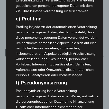
Einschränkung der Verarbeitung ist die Markierung
Leserbriefe
1
gespeicherter personenbezogener Daten mit dem
Menschen
2
Ziel, ihre künftige Verarbeitung einzuschränken.
Über uns
1
e) Profiling
Veranstaltungen
1.887
Profiling ist jede Art der automatisierten Verarbeitung
personenbezogener Daten, die darin besteht, dass
Welt
1.269
diese personenbezogenen Daten verwendet werden,
um bestimmte persönliche Aspekte, die sich auf eine
natürliche Person beziehen, zu bewerten,
Archiv
insbesondere, um Aspekte bezüglich Arbeitsleistung,
wirtschaftlicher Lage, Gesundheit, persönlicher
August 2026
(9)
Vorlieben, Interessen, Zuverlässigkeit, Verhalten,
Aufenthaltsort oder Ortswechsel dieser natürlichen
Juli 2026
(73)
Person zu analysieren oder vorherzusagen.
Juni 2026
(139)
f) Pseudonymisierung
Mai 2026
(99)
Pseudonymisierung ist die Verarbeitung
April 2026
(99)
personenbezogener Daten in einer Weise, auf welche
März 2026
(115)
die personenbezogenen Daten ohne Hinzuziehung
Februar 2026
(109)
zusätzlicher Informationen nicht mehr einer