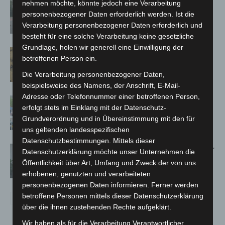
nehmen möchte, könnte jedoch eine Verarbeitung
Hannover: Polizei stoppt 166
personenbezogener Daten erforderlich werden. Ist die
Trunkenheitsfahrten bei
Verarbeitung personenbezogener Daten erforderlich und
Großkontrolle
besteht für eine solche Verarbeitung keine gesetzliche
Grundlage, holen wir generell eine Einwilligung der
Hannover Klassik Open Air 2026:
betroffenen Person ein.
Französische Oper im Maschpark
Die Verarbeitung personenbezogener Daten,
beispielsweise des Namens, der Anschrift, E-Mail-
Adresse oder Telefonnummer einer betroffenen Person,
Blaulichtmeile Langenhagen 2026:
erfolgt stets im Einklang mit der Datenschutz-
Polizei, Feuerwehr und Rettung
Grundverordnung und in Übereinstimmung mit den für
hautnah erleben
uns geltenden landesspezifischen
Datenschutzbestimmungen. Mittels dieser
Hannover: Polizei setzt Gaming-Koffer
Datenschutzerklärung möchte unser Unternehmen die
für Prävention ein
Öffentlichkeit über Art, Umfang und Zweck der von uns
erhobenen, genutzten und verarbeiteten
personenbezogenen Daten informieren. Ferner werden
betroffene Personen mittels dieser Datenschutzerklärung
über die ihnen zustehenden Rechte aufgeklärt.
Wir haben als für die Verarbeitung Verantwortlicher