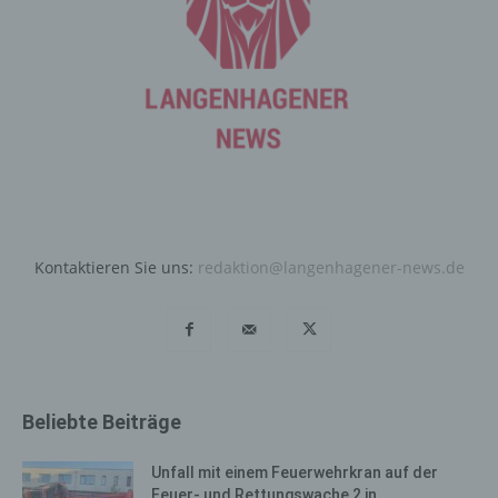
Benutzers optimiert werden. Cookies ermöglichen uns,
wie bereits erwähnt, die Benutzer unserer Internetseite
wiederzuerkennen. Zweck dieser Wiedererkennung ist
es, den Nutzern die Verwendung unserer Internetseite
zu erleichtern. Der Benutzer einer Internetseite, die
Cookies verwendet, muss beispielsweise nicht bei jedem
Besuch der Internetseite erneut seine Zugangsdaten
eingeben, weil dies von der Internetseite und dem auf
dem Computersystem des Benutzers abgelegten Cookie
übernommen wird. Ein weiteres Beispiel ist das Cookie
eines Warenkorbes im Online-Shop. Der Online-Shop
Kontaktieren Sie uns:
redaktion@langenhagener-news.de
merkt sich die Artikel, die ein Kunde in den virtuellen
Warenkorb gelegt hat, über ein Cookie.
Die betroffene Person kann die Setzung von Cookies
durch unsere Internetseite jederzeit mittels einer
entsprechenden Einstellung des genutzten
Internetbrowsers verhindern und damit der Setzung von
Beliebte Beiträge
Cookies dauerhaft widersprechen. Ferner können
bereits gesetzte Cookies jederzeit über einen
Unfall mit einem Feuerwehrkran auf der
Internetbrowser oder andere Softwareprogramme
Feuer- und Rettungswache 2 in...