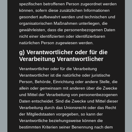
spezifischen betroffenen Person zugeordnet werden
Januar 2026
(122)
können, sofern diese zusätzlichen Informationen
Dezember 2025
(103)
gesondert aufbewahrt werden und technischen und
organisatorischen Maßnahmen unterliegen, die
November 2025
(114)
gewährleisten, dass die personenbezogenen Daten
Oktober 2025
(112)
nicht einer identifizierten oder identifizierbaren
September 2025
(93)
natürlichen Person zugewiesen werden.
August 2025
(90)
g) Verantwortlicher oder für die
Verarbeitung Verantwortlicher
Juli 2025
(90)
Juni 2025
(103)
Verantwortlicher oder für die Verarbeitung
Verantwortlicher ist die natürliche oder juristische
Mai 2025
(112)
Person, Behörde, Einrichtung oder andere Stelle, die
April 2025
(88)
allein oder gemeinsam mit anderen über die Zwecke
März 2025
(111)
und Mittel der Verarbeitung von personenbezogenen
Daten entscheidet. Sind die Zwecke und Mittel dieser
Februar 2025
(96)
Verarbeitung durch das Unionsrecht oder das Recht
Januar 2025
(88)
der Mitgliedstaaten vorgegeben, so kann der
Verantwortliche beziehungsweise können die
Dezember 2024
(89)
bestimmten Kriterien seiner Benennung nach dem
November 2024
(94)