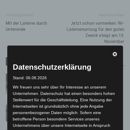
Vorheriger Artikel
Nächster Artikel
Mit der Laterne durch
Jetzt schon vormerken: 96-
Unterende
Laternenumzug für den guten
Zweck steigt am 13.
November
Verwandte Artikel
Mehr vom Autor
Datenschutzerklärung
Region Hannover: 21 neue
Stand: 06.08.2026
Notfallsanitäter starten beim Roten
Wir freuen uns sehr über Ihr Interesse an unserem
Kreuz
Unternehmen. Datenschutz hat einen besonders hohen
Stellenwert für die Geschäftsleitung. Eine Nutzung der
Mann läuft mit Hockeyschläger über
Internetseiten ist grundsätzlich ohne jede Angabe
A7 – Polizei sucht Zeugen
personenbezogener Daten möglich. Sofern eine
betroffene Person besondere Services unseres
Unternehmens über unsere Internetseite in Anspruch