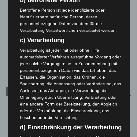
b) betroffene Person
Hannover: Polizei stoppt 166 Trunkenheitsfahrten bei
Großkontrolle
Betroffene Person ist jede identifizierte oder
2. August 2026
identifizierbare natürliche Person, deren
personenbezogene Daten von dem für die
Hannover Klassik Open Air 2026: Französische Oper im
Verarbeitung Verantwortlichen verarbeitet werden.
Maschpark
c) Verarbeitung
2. August 2026
Verarbeitung ist jeder mit oder ohne Hilfe
Schwarz Digits und Zscaler starten souveräne Cloud-
automatisierter Verfahren ausgeführte Vorgang oder
Sicherheitsplattform für Europa
jede solche Vorgangsreihe im Zusammenhang mit
2. August 2026
personenbezogenen Daten wie das Erheben, das
Erfassen, die Organisation, das Ordnen, die
Speicherung, die Anpassung oder Veränderung, das
Auslesen, das Abfragen, die Verwendung, die
Kategorien
Offenlegung durch Übermittlung, Verbreitung oder
eine andere Form der Bereitstellung, den Abgleich
Blaulicht
2.797
oder die Verknüpfung, die Einschränkung, das
Corona-News
712
Löschen oder die Vernichtung.
Hannover und Region
5.034
d) Einschränkung der Verarbeitung
Langenhagen und Ortsteile
3.249