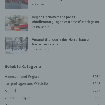
gelöscht werden. Dies ist in allen gängigen
9. Mai 2022
Internetbrowsern möglich. Deaktiviert die betroffene
Person die Setzung von Cookies in dem genutzten
Region Hannover: aha passt
Internetbrowser, sind unter Umständen nicht alle
Abfallentsorgung an extreme Winterlage an
Funktionen unserer Internetseite vollumfänglich nutzbar.
10. Januar 2026
Erfassung von allgemeinen Daten
Veranstaltungen in den Herrenhäuser
und Informationen
Gärten im Februar
7. Januar 2022
Die Internetseite erfasst mit jedem Aufruf der
Internetseite durch eine betroffene Person oder ein
automatisiertes System eine Reihe von allgemeinen
Daten und Informationen. Diese allgemeinen Daten und
Beliebte Kategorie
Informationen werden in den Logfiles des Servers
gespeichert. Erfasst werden können die (1) verwendeten
Hannover und Region
5034
Browsertypen und Versionen, (2) das vom zugreifenden
Langenhagen und Ortsteile
3248
System verwendete Betriebssystem, (3) die
Blaulicht
2797
Internetseite, von welcher ein zugreifendes System auf
unsere Internetseite gelangt (sogenannte Referrer), (4)
Veranstaltungen
1887
die Unterwebseiten, welche über ein zugreifendes
Welt
1269