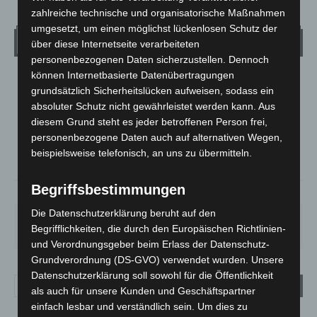
zahlreiche technische und organisatorische Maßnahmen
umgesetzt, um einen möglichst lückenlosen Schutz der
Wetter
über diese Internetseite verarbeiteten
personenbezogenen Daten sicherzustellen. Dennoch
können Internetbasierte Datenübertragungen
LANGENHAGEN
grundsätzlich Sicherheitslücken aufweisen, sodass ein
Klarer Himmel
absoluter Schutz nicht gewährleistet werden kann. Aus
°
diesem Grund steht es jeder betroffenen Person frei,
22.7
°
C
21.9
personenbezogene Daten auch auf alternativen Wegen,
°
beispielsweise telefonisch, an uns zu übermitteln.
21.6
Begriffsbestimmungen
62%
3.6m/s
4%
Die Datenschutzerklärung beruht auf den
DO.
FR.
SA.
SO.
MO.
Begrifflichkeiten, die durch den Europäischen Richtlinien-
29
°
25
°
27
°
32
°
35
°
und Verordnungsgeber beim Erlass der Datenschutz-
Grundverordnung (DS-GVO) verwendet wurden. Unsere
Datenschutzerklärung soll sowohl für die Öffentlichkeit
als auch für unsere Kunden und Geschäftspartner
einfach lesbar und verständlich sein. Um dies zu