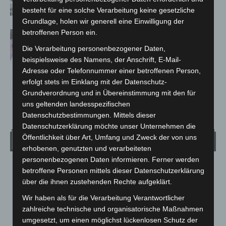
hautnah erleben
besteht für eine solche Verarbeitung keine gesetzliche
Grundlage, holen wir generell eine Einwilligung der
betroffenen Person ein.
Polizei Langenhagen testet Aufnahme
von Anzeigen per Videochat
Die Verarbeitung personenbezogener Daten,
beispielsweise des Namens, der Anschrift, E-Mail-
Adresse oder Telefonnummer einer betroffenen Person,
erfolgt stets im Einklang mit der Datenschutz-
Grundverordnung und in Übereinstimmung mit den für
uns geltenden landesspezifischen
Datenschutzbestimmungen. Mittels dieser
Datenschutzerklärung möchte unser Unternehmen die
Öffentlichkeit über Art, Umfang und Zweck der von uns
Wetter
erhobenen, genutzten und verarbeiteten
personenbezogenen Daten informieren. Ferner werden
LANGENHAGEN
betroffene Personen mittels dieser Datenschutzerklärung
über die ihnen zustehenden Rechte aufgeklärt.
Bedeckt
°
Wir haben als für die Verarbeitung Verantwortlicher
23.3
°
C
22.4
zahlreiche technische und organisatorische Maßnahmen
°
umgesetzt, um einen möglichst lückenlosen Schutz der
21.7