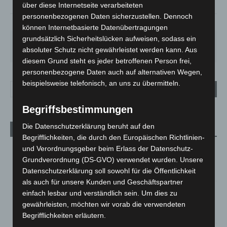
über diese Internetseite verarbeiteten
personenbezogenen Daten sicherzustellen. Dennoch
44%
4.5m/s
85%
können Internetbasierte Datenübertragungen
grundsätzlich Sicherheitslücken aufweisen, sodass ein
DO.
FR.
SA.
SO.
MO.
22
°
25
°
26
°
31
°
35
°
absoluter Schutz nicht gewährleistet werden kann. Aus
diesem Grund steht es jeder betroffenen Person frei,
personenbezogene Daten auch auf alternativen Wegen,
beispielsweise telefonisch, an uns zu übermitteln.
Begriffsbestimmungen
Die Datenschutzerklärung beruht auf den
Aktuelle Beiträge
Begrifflichkeiten, die durch den Europäischen Richtlinien-
Brand im „Haus der Begegnung“ in Neuwarmbüchen schnell
und Verordnungsgeber beim Erlass der Datenschutz-
eingedämmt
Grundverordnung (DS-GVO) verwendet wurden. Unsere
6. August 2026
Datenschutzerklärung soll sowohl für die Öffentlichkeit
als auch für unsere Kunden und Geschäftspartner
Region Hannover: 21 neue Notfallsanitäter starten beim
einfach lesbar und verständlich sein. Um dies zu
Roten Kreuz
gewährleisten, möchten wir vorab die verwendeten
5. August 2026
Begrifflichkeiten erläutern.