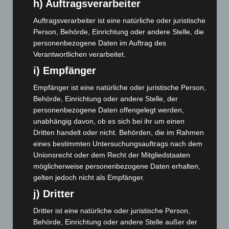
h) Auftragsverarbeiter
März 2024
(103)
Februar 2024
(103)
Auftragsverarbeiter ist eine natürliche oder juristische
Person, Behörde, Einrichtung oder andere Stelle, die
Januar 2024
(111)
personenbezogene Daten im Auftrag des
Dezember 2023
(130)
Verantwortlichen verarbeitet.
November 2023
(130)
i) Empfänger
Oktober 2023
(114)
Empfänger ist eine natürliche oder juristische Person,
September 2023
(133)
Behörde, Einrichtung oder andere Stelle, der
August 2023
(134)
personenbezogene Daten offengelegt werden,
unabhängig davon, ob es sich bei ihr um einen
Juli 2023
(118)
Dritten handelt oder nicht. Behörden, die im Rahmen
Juni 2023
(142)
eines bestimmten Untersuchungsauftrags nach dem
Unionsrecht oder dem Recht der Mitgliedstaaten
Mai 2023
(139)
möglicherweise personenbezogene Daten erhalten,
April 2023
(155)
gelten jedoch nicht als Empfänger.
März 2023
(174)
j) Dritter
Februar 2023
(154)
Dritter ist eine natürliche oder juristische Person,
Januar 2023
(140)
Behörde, Einrichtung oder andere Stelle außer der