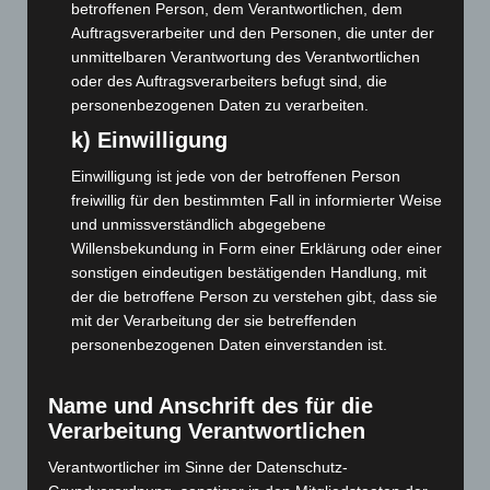
Dezember 2022
(130)
betroffenen Person, dem Verantwortlichen, dem
Auftragsverarbeiter und den Personen, die unter der
November 2022
(167)
unmittelbaren Verantwortung des Verantwortlichen
Oktober 2022
(166)
oder des Auftragsverarbeiters befugt sind, die
personenbezogenen Daten zu verarbeiten.
September 2022
(205)
k) Einwilligung
August 2022
(166)
Juli 2022
(133)
Einwilligung ist jede von der betroffenen Person
freiwillig für den bestimmten Fall in informierter Weise
Juni 2022
(167)
und unmissverständlich abgegebene
Mai 2022
(177)
Willensbekundung in Form einer Erklärung oder einer
April 2022
(198)
sonstigen eindeutigen bestätigenden Handlung, mit
der die betroffene Person zu verstehen gibt, dass sie
März 2022
(221)
mit der Verarbeitung der sie betreffenden
Februar 2022
(189)
personenbezogenen Daten einverstanden ist.
Januar 2022
(190)
Dezember 2021
(204)
Name und Anschrift des für die
Verarbeitung Verantwortlichen
November 2021
(215)
Oktober 2021
(171)
Verantwortlicher im Sinne der Datenschutz-