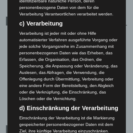
identifizierbare natürliche Person, deren
personenbezogene Daten von dem für die
Verarbeitung Verantwortlichen verarbeitet werden.
Kategorien
c) Verarbeitung
Verarbeitung ist jeder mit oder ohne Hilfe
Blaulicht
2.798
automatisierter Verfahren ausgeführte Vorgang oder
Corona-News
712
jede solche Vorgangsreihe im Zusammenhang mit
Hannover und Region
5.035
personenbezogenen Daten wie das Erheben, das
Erfassen, die Organisation, das Ordnen, die
Langenhagen und Ortsteile
3.249
Speicherung, die Anpassung oder Veränderung, das
Leserbriefe
1
Auslesen, das Abfragen, die Verwendung, die
Menschen
2
Offenlegung durch Übermittlung, Verbreitung oder
eine andere Form der Bereitstellung, den Abgleich
Über uns
1
oder die Verknüpfung, die Einschränkung, das
Veranstaltungen
1.887
Löschen oder die Vernichtung.
Welt
1.269
d) Einschränkung der Verarbeitung
Einschränkung der Verarbeitung ist die Markierung
gespeicherter personenbezogener Daten mit dem
Archiv
Ziel, ihre künftige Verarbeitung einzuschränken.