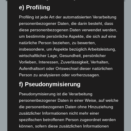
e) Profiling
August 2026
(10)
Profiling ist jede Art der automatisierten Verarbeitung
Juli 2026
(73)
personenbezogener Daten, die darin besteht, dass
Juni 2026
(139)
diese personenbezogenen Daten verwendet werden,
Mai 2026
(99)
um bestimmte persönliche Aspekte, die sich auf eine
natürliche Person beziehen, zu bewerten,
April 2026
(99)
insbesondere, um Aspekte bezüglich Arbeitsleistung,
März 2026
(115)
wirtschaftlicher Lage, Gesundheit, persönlicher
Februar 2026
(109)
Vorlieben, Interessen, Zuverlässigkeit, Verhalten,
Aufenthaltsort oder Ortswechsel dieser natürlichen
Januar 2026
(122)
Person zu analysieren oder vorherzusagen.
Dezember 2025
(103)
f) Pseudonymisierung
November 2025
(114)
Pseudonymisierung ist die Verarbeitung
Oktober 2025
(112)
personenbezogener Daten in einer Weise, auf welche
September 2025
(93)
die personenbezogenen Daten ohne Hinzuziehung
zusätzlicher Informationen nicht mehr einer
August 2025
(90)
spezifischen betroffenen Person zugeordnet werden
Juli 2025
(90)
können, sofern diese zusätzlichen Informationen