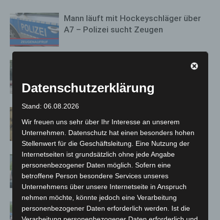
Mann läuft mit Hockeyschläger über
A7 – Polizei sucht Zeugen
Gasleitung bei McDonald’s-Umbau in
Langenhagen beschädigt
Datenschutzerklärung
Stand: 06.08.2026
Hannover Klassik Open Air 2026:
Wir freuen uns sehr über Ihr Interesse an unserem
Französische Oper im Maschpark
Unternehmen. Datenschutz hat einen besonders hohen
Stellenwert für die Geschäftsleitung. Eine Nutzung der
Internetseiten ist grundsätzlich ohne jede Angabe
Langenhagen: Autofahrer mit 3,17
personenbezogener Daten möglich. Sofern eine
Promille aus dem Verkehr gezogen
betroffene Person besondere Services unseres
Unternehmens über unsere Internetseite in Anspruch
nehmen möchte, könnte jedoch eine Verarbeitung
Blaulichtmeile Langenhagen 2026:
personenbezogener Daten erforderlich werden. Ist die
Polizei, Feuerwehr und Rettung
Verarbeitung personenbezogener Daten erforderlich und