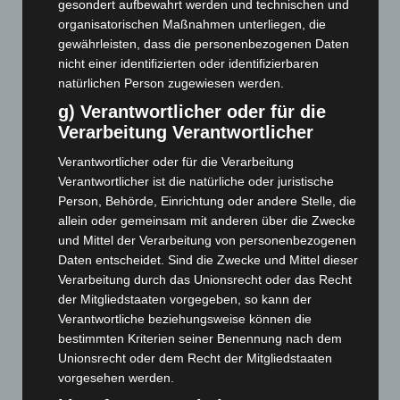
Juni 2025
(103)
gesondert aufbewahrt werden und technischen und
organisatorischen Maßnahmen unterliegen, die
Mai 2025
(112)
gewährleisten, dass die personenbezogenen Daten
April 2025
(88)
nicht einer identifizierten oder identifizierbaren
März 2025
(111)
natürlichen Person zugewiesen werden.
g) Verantwortlicher oder für die
Februar 2025
(96)
Verarbeitung Verantwortlicher
Januar 2025
(88)
Verantwortlicher oder für die Verarbeitung
Dezember 2024
(89)
Verantwortlicher ist die natürliche oder juristische
November 2024
(94)
Person, Behörde, Einrichtung oder andere Stelle, die
Oktober 2024
(93)
allein oder gemeinsam mit anderen über die Zwecke
und Mittel der Verarbeitung von personenbezogenen
September 2024
(112)
Daten entscheidet. Sind die Zwecke und Mittel dieser
August 2024
(107)
Verarbeitung durch das Unionsrecht oder das Recht
Juli 2024
(89)
der Mitgliedstaaten vorgegeben, so kann der
Verantwortliche beziehungsweise können die
Juni 2024
(107)
bestimmten Kriterien seiner Benennung nach dem
Mai 2024
(149)
Unionsrecht oder dem Recht der Mitgliedstaaten
April 2024
(102)
vorgesehen werden.