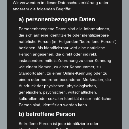
Wir verwenden in dieser Datenschutzerklärung unter
Mann läuft mit Hockeyschläger über A7 – Polizei sucht
anderem die folgenden Begriffe:
Zeugen
5. August 2026
a) personenbezogene Daten
Celle: Mensch stirbt bei Bagger-Unfall auf Baustelle
Personenbezogene Daten sind alle Informationen,
5. August 2026
die sich auf eine identifizierte oder identifizierbare
natürliche Person (im Folgenden "betroffene Person")
Gasleitung bei McDonald’s-Umbau in Langenhagen
beziehen. Als identifizierbar wird eine natürliche
beschädigt
Person angesehen, die direkt oder indirekt,
5. August 2026
insbesondere mittels Zuordnung zu einer Kennung
wie einem Namen, zu einer Kennnummer, zu
Anklage nach Abschaltung von „Archetyp Market“ erhoben
Standortdaten, zu einer Online-Kennung oder zu
3. August 2026
einem oder mehreren besonderen Merkmalen, die
Ausdruck der physischen, physiologischen,
Hannover: Polizei stoppt 166 Trunkenheitsfahrten bei
genetischen, psychischen, wirtschaftlichen,
Großkontrolle
kulturellen oder sozialen Identität dieser natürlichen
2. August 2026
Person sind, identifiziert werden kann.
b) betroffene Person
Hannover Klassik Open Air 2026: Französische Oper im
Maschpark
Betroffene Person ist jede identifizierte oder
2. August 2026