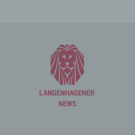
Cookies. Viele Cookies enthalten eine sogenannte
Cookie-ID. Eine Cookie-ID ist eine eindeutige Kennung
des Cookies. Sie besteht aus einer Zeichenfolge, durch
welche Internetseiten und Server dem konkreten
Internetbrowser zugeordnet werden können, in dem das
Cookie gespeichert wurde. Dies ermöglicht es den
besuchten Internetseiten und Servern, den individuellen
Browser der betroffenen Person von anderen
Internetbrowsern, die andere Cookies enthalten, zu
unterscheiden. Ein bestimmter Internetbrowser kann
über die eindeutige Cookie-ID wiedererkannt und
identifiziert werden.
Durch den Einsatz von Cookies kann den Nutzern dieser
Internetseite nutzerfreundlichere Services bereitstellen,
die ohne die Cookie-Setzung nicht möglich wären.
Mittels eines Cookies können die Informationen und
Angebote auf unserer Internetseite im Sinne des
Benutzers optimiert werden. Cookies ermöglichen uns,
wie bereits erwähnt, die Benutzer unserer Internetseite