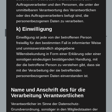
Veranstaltungen
1.887
Auftragsverarbeiter und den Personen, die unter der
unmittelbaren Verantwortung des Verantwortlichen
Welt
1.270
oder des Auftragsverarbeiters befugt sind, die
personenbezogenen Daten zu verarbeiten.
k) Einwilligung
Archiv
Einwilligung ist jede von der betroffenen Person
freiwillig für den bestimmten Fall in informierter Weise
August 2026
(12)
und unmissverständlich abgegebene
Juli 2026
(73)
Willensbekundung in Form einer Erklärung oder einer
Juni 2026
(139)
sonstigen eindeutigen bestätigenden Handlung, mit
der die betroffene Person zu verstehen gibt, dass sie
Mai 2026
(99)
mit der Verarbeitung der sie betreffenden
April 2026
(99)
personenbezogenen Daten einverstanden ist.
März 2026
(115)
Februar 2026
(109)
Name und Anschrift des für die
Verarbeitung Verantwortlichen
Januar 2026
(122)
Dezember 2025
(103)
Verantwortlicher im Sinne der Datenschutz-
Grundverordnung, sonstiger in den Mitgliedstaaten der
November 2025
(114)