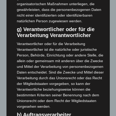
Waldbrandeinsatz aus Spanien zurück
organisatorischen Maßnahmen unterliegen, die
7. August 2026
gewährleisten, dass die personenbezogenen Daten
nicht einer identifizierten oder identifizierbaren
Hannover: Erste Tigermücken-Population in Niedersachsen
natürlichen Person zugewiesen werden.
entdeckt
g) Verantwortlicher oder für die
7. August 2026
Verarbeitung Verantwortlicher
Brand im „Haus der Begegnung“ in Neuwarmbüchen schnell
Verantwortlicher oder für die Verarbeitung
eingedämmt
Verantwortlicher ist die natürliche oder juristische
6. August 2026
Person, Behörde, Einrichtung oder andere Stelle, die
allein oder gemeinsam mit anderen über die Zwecke
Region Hannover: 21 neue Notfallsanitäter starten beim
Roten Kreuz
und Mittel der Verarbeitung von personenbezogenen
Daten entscheidet. Sind die Zwecke und Mittel dieser
5. August 2026
Verarbeitung durch das Unionsrecht oder das Recht
Mann läuft mit Hockeyschläger über A7 – Polizei sucht
der Mitgliedstaaten vorgegeben, so kann der
Zeugen
Verantwortliche beziehungsweise können die
5. August 2026
bestimmten Kriterien seiner Benennung nach dem
Unionsrecht oder dem Recht der Mitgliedstaaten
Celle: Mensch stirbt bei Bagger-Unfall auf Baustelle
vorgesehen werden.
5. August 2026
h) Auftragsverarbeiter