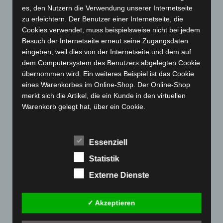
Mai 2023
(139)
es, den Nutzern die Verwendung unserer Internetseite
April 2023
(155)
zu erleichtern. Der Benutzer einer Internetseite, die
März 2023
(174)
Cookies verwendet, muss beispielsweise nicht bei jedem
Besuch der Internetseite erneut seine Zugangsdaten
Februar 2023
(154)
eingeben, weil dies von der Internetseite und dem auf
Januar 2023
(140)
dem Computersystem des Benutzers abgelegten Cookie
übernommen wird. Ein weiteres Beispiel ist das Cookie
Dezember 2022
(130)
eines Warenkorbes im Online-Shop. Der Online-Shop
November 2022
(167)
merkt sich die Artikel, die ein Kunde in den virtuellen
Oktober 2022
(166)
Warenkorb gelegt hat, über ein Cookie.
September 2022
(205)
Die betroffene Person kann die Setzung von Cookies
durch unsere Internetseite jederzeit mittels einer
August 2022
(166)
Essenziell
entsprechenden Einstellung des genutzten
Juli 2022
(133)
Internetbrowsers verhindern und damit der Setzung von
Statistik
Juni 2022
(167)
Cookies dauerhaft widersprechen. Ferner können
Externe Dienste
bereits gesetzte Cookies jederzeit über einen
Mai 2022
(177)
Internetbrowser oder andere Softwareprogramme
April 2022
(198)
gelöscht werden. Dies ist in allen gängigen
✓ Akzeptieren
März 2022
(221)
Internetbrowsern möglich. Deaktiviert die betroffene
Person die Setzung von Cookies in dem genutzten