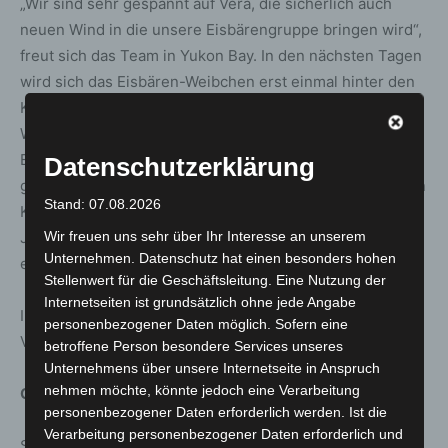
„Wir sind sehr gespannt auf Vera, die sicherlich auch
neuen Wind in die unsere Eisbärengruppe bringen wird“,
freut sich das Team in Yukon Bay. In den nächsten Tagen
wird sich das Eisbären-Weibchen erst einmal hinter den
Kulissen einleben, bevor sie die Meeresbucht mit
Wellengang in der kanadischen Themenwelt des
Erlebnis-Zoo kennenlernt. „Wir planen, die Tiere mal
Datenschutzerklärung
gemeinsam, mal einzeln zu halten“, erklärt Kurator Fabian
Stand: 07.08.2026
Krause, „das bringt viel Abwechslung in ihren Alltag.
Jetzt werden wir aber erst beobachten, wie Vera sich
Wir freuen uns sehr über Ihr Interesse an unserem
Unternehmen. Datenschutz hat einen besonders hohen
einlebt und wie sie auf die anderen Bären reagiert.“
Stellenwert für die Geschäftsleitung. Eine Nutzung der
Internetseiten ist grundsätzlich ohne jede Angabe
In Yukon Bay heißt es daher: Adieu, Nana – Willkommen,
personenbezogener Daten möglich. Sofern eine
Vera!
betroffene Person besondere Services unseres
Unternehmens über unsere Internetseite in Anspruch
nehmen möchte, könnte jedoch eine Verarbeitung
Gefährdet
personenbezogener Daten erforderlich werden. Ist die
Verarbeitung personenbezogener Daten erforderlich und
Seit 2006 steht der Eisbär auf der Roten Liste, der