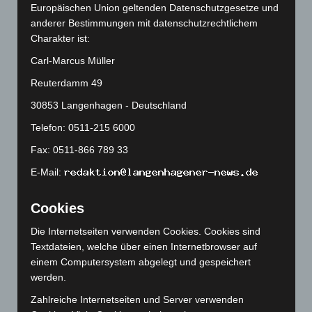
Europäischen Union geltenden Datenschutzgesetze und
Oktober 2025
(112)
anderer Bestimmungen mit datenschutzrechtlichem
September 2025
(93)
Charakter ist:
August 2025
(90)
Carl-Marcus Müller
Juli 2025
(90)
Reuterdamm 49
Juni 2025
(103)
30853 Langenhagen - Deutschland
Mai 2025
(112)
Telefon: 0511-215 6000
April 2025
(88)
Fax: 0511-866 789 33
März 2025
(111)
E-Mail:
Februar 2025
(96)
Januar 2025
(88)
Cookies
Dezember 2024
(89)
Die Internetseiten verwenden Cookies. Cookies sind
Textdateien, welche über einen Internetbrowser auf
November 2024
(94)
einem Computersystem abgelegt und gespeichert
Oktober 2024
(93)
werden.
September 2024
(112)
Zahlreiche Internetseiten und Server verwenden
August 2024
(107)