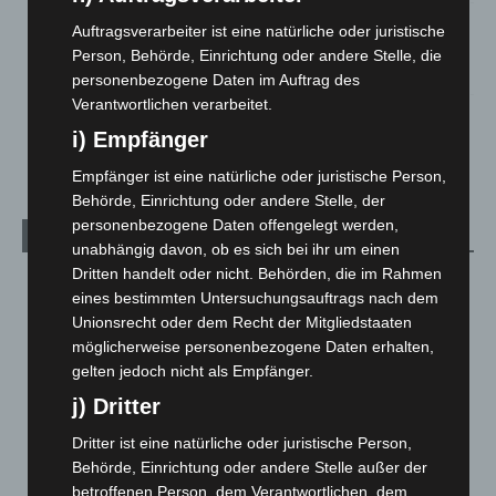
Gasleitung bei McDonald’s-Umbau in Langenhagen
Auftragsverarbeiter ist eine natürliche oder juristische
beschädigt
Person, Behörde, Einrichtung oder andere Stelle, die
5. August 2026
personenbezogene Daten im Auftrag des
Verantwortlichen verarbeitet.
Anklage nach Abschaltung von „Archetyp Market“ erhoben
i) Empfänger
3. August 2026
Empfänger ist eine natürliche oder juristische Person,
Behörde, Einrichtung oder andere Stelle, der
personenbezogene Daten offengelegt werden,
Kategorien
unabhängig davon, ob es sich bei ihr um einen
Dritten handelt oder nicht. Behörden, die im Rahmen
Blaulicht
2.799
eines bestimmten Untersuchungsauftrags nach dem
Corona-News
712
Unionsrecht oder dem Recht der Mitgliedstaaten
möglicherweise personenbezogene Daten erhalten,
Hannover und Region
5.037
gelten jedoch nicht als Empfänger.
Langenhagen und Ortsteile
3.250
j) Dritter
Leserbriefe
1
Dritter ist eine natürliche oder juristische Person,
Menschen
2
Behörde, Einrichtung oder andere Stelle außer der
Über uns
1
betroffenen Person, dem Verantwortlichen, dem