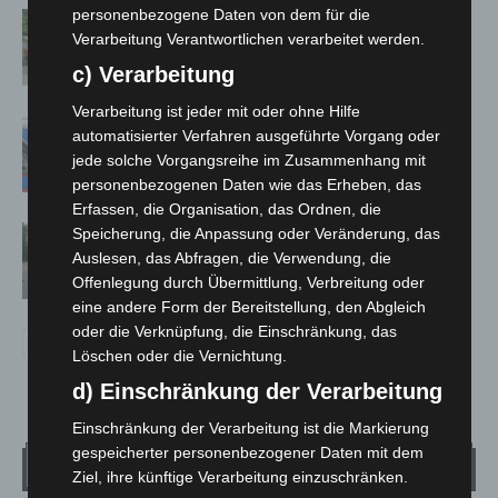
personenbezogene Daten von dem für die
Region Hannover: 21 neue
Verarbeitung Verantwortlichen verarbeitet werden.
Notfallsanitäter starten beim Roten
Kreuz
c) Verarbeitung
Verarbeitung ist jeder mit oder ohne Hilfe
Mann läuft mit Hockeyschläger über
automatisierter Verfahren ausgeführte Vorgang oder
A7 – Polizei sucht Zeugen
jede solche Vorgangsreihe im Zusammenhang mit
personenbezogenen Daten wie das Erheben, das
Erfassen, die Organisation, das Ordnen, die
Hannover: Polizei stoppt 166
Speicherung, die Anpassung oder Veränderung, das
Trunkenheitsfahrten bei
Auslesen, das Abfragen, die Verwendung, die
Offenlegung durch Übermittlung, Verbreitung oder
Großkontrolle
eine andere Form der Bereitstellung, den Abgleich
oder die Verknüpfung, die Einschränkung, das
Löschen oder die Vernichtung.
d) Einschränkung der Verarbeitung
Einschränkung der Verarbeitung ist die Markierung
gespeicherter personenbezogener Daten mit dem
Wetter
Ziel, ihre künftige Verarbeitung einzuschränken.