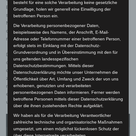
besteht für eine solche Verarbeitung keine gesetzliche
Bestand ist als „gefährdet“ eingestuft. In der Arktis leben
Grundlage, holen wir generell eine Einwilligung der
schätzungsweise nur noch weniger als 25.000 Eisbären.
betroffenen Person ein.
Nach Einschätzung der Weltnaturschutzunion IUCN wird
Die Verarbeitung personenbezogener Daten,
die Bestandentwicklung des Eisbären in der Natur als
beispielsweise des Namens, der Anschrift, E-Mail-
rückläufig eingestuft.
Adresse oder Telefonnummer einer betroffenen Person,
erfolgt stets im Einklang mit der Datenschutz-
Grundverordnung und in Übereinstimmung mit den für
Das arktische Eis schmilzt, und damit der Lebensraum
uns geltenden landesspezifischen
der Eisbären. Die Tiere brauchen festes Packeis, von
Datenschutzbestimmungen. Mittels dieser
dem aus sie Robben jagen können. Langzeitstudien
Datenschutzerklärung möchte unser Unternehmen die
zeigen deutlich, dass die Bestände der Eisbären immer
Öffentlichkeit über Art, Umfang und Zweck der von uns
mehr abnehmen, die Überlebensrate der Jungtiere sinkt,
erhobenen, genutzten und verarbeiteten
personenbezogenen Daten informieren. Ferner werden
erwachsene Bären kleiner und leichter sind als früher
betroffene Personen mittels dieser Datenschutzerklärung
und Hungerperioden nicht mehr gut überstehen.
über die ihnen zustehenden Rechte aufgeklärt.
Wir haben als für die Verarbeitung Verantwortlicher
1
von 2
zahlreiche technische und organisatorische Maßnahmen
umgesetzt, um einen möglichst lückenlosen Schutz der
über diese Internetseite verarbeiteten