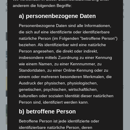
Christopher Street Day
Bei den Johannitern entdecken
anderem die folgenden Begriffe:
Hannover 2023
Menschen mit Demenz
a) personenbezogene Daten
virtuelle Welten
Personenbezogene Daten sind alle Informationen,
die sich auf eine identifizierte oder identifizierbare
Verwandte Artikel
Mehr vom Autor
natürliche Person (im Folgenden "betroffene Person")
beziehen. Als identifizierbar wird eine natürliche
Person angesehen, die direkt oder indirekt,
Niedersachsen: Feuerwehrkräfte
insbesondere mittels Zuordnung zu einer Kennung
kehren nach Waldbrandeinsatz aus
wie einem Namen, zu einer Kennnummer, zu
Spanien zurück
Standortdaten, zu einer Online-Kennung oder zu
einem oder mehreren besonderen Merkmalen, die
Hannover: Erste Tigermücken-
Ausdruck der physischen, physiologischen,
Population in Niedersachsen entdeckt
genetischen, psychischen, wirtschaftlichen,
kulturellen oder sozialen Identität dieser natürlichen
Person sind, identifiziert werden kann.
Brand im „Haus der Begegnung“ in
b) betroffene Person
Neuwarmbüchen schnell eingedämmt
Betroffene Person ist jede identifizierte oder
identifizierbare natürliche Person, deren