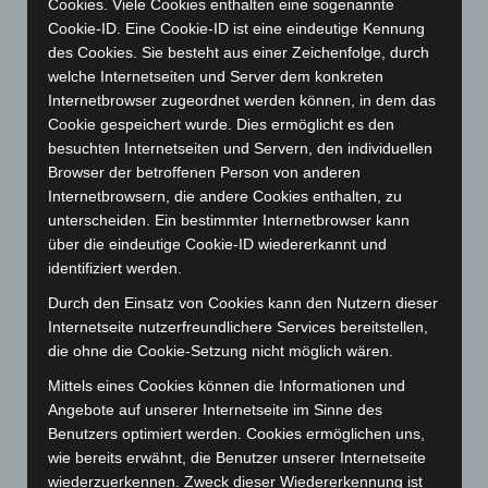
Cookies. Viele Cookies enthalten eine sogenannte
Cookie-ID. Eine Cookie-ID ist eine eindeutige Kennung
Juli 2024
(89)
des Cookies. Sie besteht aus einer Zeichenfolge, durch
Juni 2024
(107)
welche Internetseiten und Server dem konkreten
Mai 2024
(149)
Internetbrowser zugeordnet werden können, in dem das
Cookie gespeichert wurde. Dies ermöglicht es den
April 2024
(102)
besuchten Internetseiten und Servern, den individuellen
März 2024
(103)
Browser der betroffenen Person von anderen
Februar 2024
(103)
Internetbrowsern, die andere Cookies enthalten, zu
unterscheiden. Ein bestimmter Internetbrowser kann
Januar 2024
(111)
über die eindeutige Cookie-ID wiedererkannt und
Dezember 2023
(130)
identifiziert werden.
November 2023
(130)
Durch den Einsatz von Cookies kann den Nutzern dieser
Oktober 2023
(114)
Internetseite nutzerfreundlichere Services bereitstellen,
die ohne die Cookie-Setzung nicht möglich wären.
September 2023
(133)
Mittels eines Cookies können die Informationen und
August 2023
(134)
Angebote auf unserer Internetseite im Sinne des
Juli 2023
(118)
Benutzers optimiert werden. Cookies ermöglichen uns,
Juni 2023
(142)
wie bereits erwähnt, die Benutzer unserer Internetseite
wiederzuerkennen. Zweck dieser Wiedererkennung ist