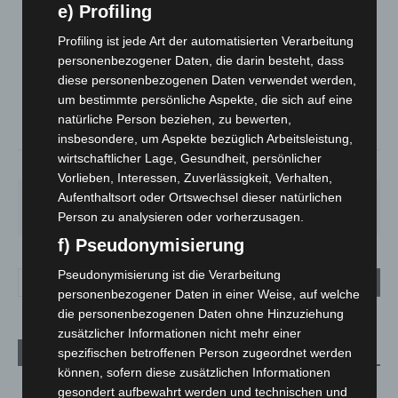
e) Profiling
LANGENHAGEN
Profiling ist jede Art der automatisierten Verarbeitung
Bedeckt
personenbezogener Daten, die darin besteht, dass
°
20.7
diese personenbezogenen Daten verwendet werden,
°
C
19.7
um bestimmte persönliche Aspekte, die sich auf eine
°
18.8
natürliche Person beziehen, zu bewerten,
insbesondere, um Aspekte bezüglich Arbeitsleistung,
wirtschaftlicher Lage, Gesundheit, persönlicher
58%
3.1m/s
98%
Vorlieben, Interessen, Zuverlässigkeit, Verhalten,
Aufenthaltsort oder Ortswechsel dieser natürlichen
FR.
SA.
SO.
MO.
DI.
21
°
27
°
33
°
29
°
24
°
Person zu analysieren oder vorherzusagen.
f) Pseudonymisierung
Pseudonymisierung ist die Verarbeitung
personenbezogener Daten in einer Weise, auf welche
die personenbezogenen Daten ohne Hinzuziehung
zusätzlicher Informationen nicht mehr einer
spezifischen betroffenen Person zugeordnet werden
Aktuelle Beiträge
können, sofern diese zusätzlichen Informationen
Niedersachsen: Feuerwehrkräfte kehren nach
gesondert aufbewahrt werden und technischen und