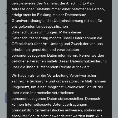
beispielsweise des Namens, der Anschrift, E-Mail-
Adresse oder Telefonnummer einer betroffenen Person,
Eintritt und Besuchsinformationen
erfolgt stets im Einklang mit der Datenschutz-
Grundverordnung und in Übereinstimmung mit den für
Kinder bis einschließlich 12 Jahre haben freien Eintritt.
uns geltenden landesspezifischen
Online-Tickets kosten 12 Euro, an der Tageskasse 14
Datenschutzbestimmungen. Mittels dieser
Euro. Für Schülerinnen, Schüler, Studierende und
Datenschutzerklärung möchte unser Unternehmen die
weitere Gruppen sind Ermäßigungen vorgesehen.
Öffentlichkeit über Art, Umfang und Zweck der von uns
erhobenen, genutzten und verarbeiteten
personenbezogenen Daten informieren. Ferner werden
Weitere Informationen sowie der Ticketverkauf sind
betroffene Personen mittels dieser Datenschutzerklärung
online unter
www.neuebult.de
verfügbar.
über die ihnen zustehenden Rechte aufgeklärt.
Wir haben als für die Verarbeitung Verantwortlicher
zahlreiche technische und organisatorische Maßnahmen
umgesetzt, um einen möglichst lückenlosen Schutz der
über diese Internetseite verarbeiteten
personenbezogenen Daten sicherzustellen. Dennoch
können Internetbasierte Datenübertragungen
grundsätzlich Sicherheitslücken aufweisen, sodass ein
absoluter Schutz nicht gewährleistet werden kann. Aus