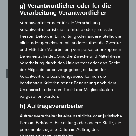
5. August 2026
g) Verantwortlicher oder für die
Verarbeitung Verantwortlicher
Gasleitung bei McDonald’s-Umbau in Langenhagen
beschädigt
Verantwortlicher oder für die Verarbeitung
5. August 2026
Verantwortlicher ist die natürliche oder juristische
Person, Behörde, Einrichtung oder andere Stelle, die
Anklage nach Abschaltung von „Archetyp Market“ erhoben
allein oder gemeinsam mit anderen über die Zwecke
3. August 2026
und Mittel der Verarbeitung von personenbezogenen
Daten entscheidet. Sind die Zwecke und Mittel dieser
Verarbeitung durch das Unionsrecht oder das Recht
der Mitgliedstaaten vorgegeben, so kann der
Kategorien
Verantwortliche beziehungsweise können die
bestimmten Kriterien seiner Benennung nach dem
Blaulicht
2.799
Unionsrecht oder dem Recht der Mitgliedstaaten
Corona-News
712
vorgesehen werden.
Hannover und Region
5.037
h) Auftragsverarbeiter
Langenhagen und Ortsteile
3.250
Auftragsverarbeiter ist eine natürliche oder juristische
Person, Behörde, Einrichtung oder andere Stelle, die
Leserbriefe
1
personenbezogene Daten im Auftrag des
Menschen
2