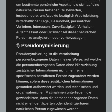
Niedersachsen: Feuerwehrkräfte kehren nach
um bestimmte persönliche Aspekte, die sich auf eine
Waldbrandeinsatz aus Spanien zurück
natürliche Person beziehen, zu bewerten,
7. August 2026
insbesondere, um Aspekte bezüglich Arbeitsleistung,
wirtschaftlicher Lage, Gesundheit, persönlicher
Hannover: Erste Tigermücken-Population in Niedersachsen
Vorlieben, Interessen, Zuverlässigkeit, Verhalten,
entdeckt
Aufenthaltsort oder Ortswechsel dieser natürlichen
7. August 2026
Person zu analysieren oder vorherzusagen.
f) Pseudonymisierung
Brand im „Haus der Begegnung“ in Neuwarmbüchen schnell
eingedämmt
Pseudonymisierung ist die Verarbeitung
6. August 2026
personenbezogener Daten in einer Weise, auf welche
die personenbezogenen Daten ohne Hinzuziehung
Region Hannover: 21 neue Notfallsanitäter starten beim
zusätzlicher Informationen nicht mehr einer
Roten Kreuz
spezifischen betroffenen Person zugeordnet werden
5. August 2026
können, sofern diese zusätzlichen Informationen
gesondert aufbewahrt werden und technischen und
Mann läuft mit Hockeyschläger über A7 – Polizei sucht
organisatorischen Maßnahmen unterliegen, die
Zeugen
gewährleisten, dass die personenbezogenen Daten
5. August 2026
nicht einer identifizierten oder identifizierbaren
natürlichen Person zugewiesen werden.
Celle: Mensch stirbt bei Bagger-Unfall auf Baustelle