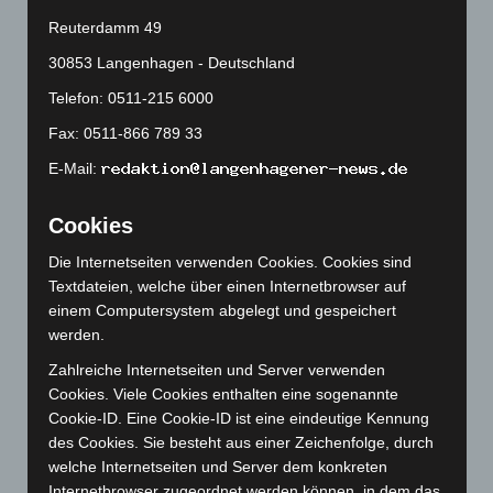
Reuterdamm 49
August 2024
(107)
Juli 2024
(89)
30853 Langenhagen - Deutschland
Juni 2024
(107)
Telefon: 0511-215 6000
Mai 2024
(149)
Fax: 0511-866 789 33
April 2024
(102)
E-Mail:
März 2024
(103)
Cookies
Februar 2024
(103)
Januar 2024
(111)
Die Internetseiten verwenden Cookies. Cookies sind
Textdateien, welche über einen Internetbrowser auf
Dezember 2023
(130)
einem Computersystem abgelegt und gespeichert
November 2023
(130)
werden.
Oktober 2023
(114)
Zahlreiche Internetseiten und Server verwenden
September 2023
(133)
Cookies. Viele Cookies enthalten eine sogenannte
Cookie-ID. Eine Cookie-ID ist eine eindeutige Kennung
August 2023
(134)
des Cookies. Sie besteht aus einer Zeichenfolge, durch
Juli 2023
(118)
welche Internetseiten und Server dem konkreten
Internetbrowser zugeordnet werden können, in dem das