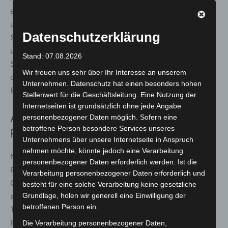
erwartet. Unter den genannten Reitern befinden sich
unter anderem Thore Hammer-Hansen, Leon Wolff,
Datenschutzerklärung
Sibylle Vogt und Eduardo Pedroza. Auf Trainerseite sind
unter anderem Marcel Weiß, Andreas Wöhler, Andreas
Stand: 07.08.2026
Suborics und Peter Schiergen vorgesehen. Ergänzt wird
Wir freuen uns sehr über Ihr Interesse an unserem
das Teilnehmerfeld durch lokale Trainer wie Alicia Baum,
Unternehmen. Datenschutz hat einen besonders hohen
Bohumil Nedorostek und Christian Sprengel.
Stellenwert für die Geschäftsleitung. Eine Nutzung der
Internetseiten ist grundsätzlich ohne jede Angabe
After Race-Party nach dem letzten
personenbezogener Daten möglich. Sofern eine
betroffene Person besondere Services unseres
Rennen
Unternehmens über unsere Internetseite in Anspruch
nehmen möchte, könnte jedoch eine Verarbeitung
Nach dem sportlichen Teil geht der Renntag in eine After
personenbezogener Daten erforderlich werden. Ist die
Race-Party über. Ein DJ sorgt für Musik, dazu gibt es
Verarbeitung personenbezogener Daten erforderlich und
Getränke und Streetfood. Die Veranstaltung richtet sich
besteht für eine solche Verarbeitung keine gesetzliche
an ein breites Publikum und soll den Renntag als
Grundlage, holen wir generell eine Einwilligung der
betroffenen Person ein.
Treffpunkt für Freunde, Familien, Unternehmen und
Rennsportinteressierte abrunden.
Die Verarbeitung personenbezogener Daten,