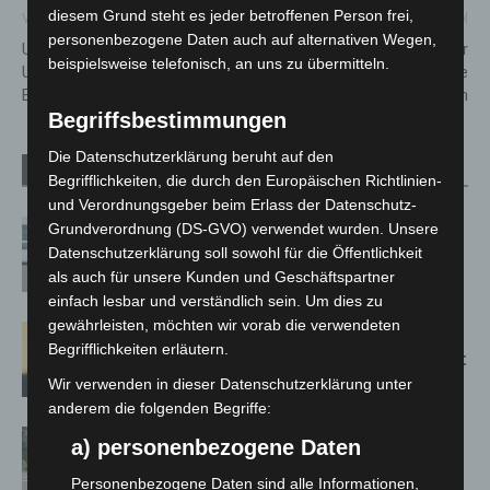
diesem Grund steht es jeder betroffenen Person frei,
Vorheriger Artikel
Nächster Artikel
personenbezogene Daten auch auf alternativen Wegen,
Unfallserie bei Lehrte: Lkw-
Nächster Lkw-Unfall auf der
beispielsweise telefonisch, an uns zu übermitteln.
Unfall auf A2 und zwei weitere
A2 bei Lehrte: Drei Sattelzüge
Einsätze
kollidieren
Begriffsbestimmungen
Die Datenschutzerklärung beruht auf den
Verwandte Artikel
Mehr vom Autor
Begrifflichkeiten, die durch den Europäischen Richtlinien-
und Verordnungsgeber beim Erlass der Datenschutz-
Niedersachsen: Feuerwehrkräfte
Grundverordnung (DS-GVO) verwendet wurden. Unsere
kehren nach Waldbrandeinsatz aus
Datenschutzerklärung soll sowohl für die Öffentlichkeit
Spanien zurück
als auch für unsere Kunden und Geschäftspartner
einfach lesbar und verständlich sein. Um dies zu
gewährleisten, möchten wir vorab die verwendeten
Hannover: Erste Tigermücken-
Begrifflichkeiten erläutern.
Population in Niedersachsen entdeckt
Wir verwenden in dieser Datenschutzerklärung unter
anderem die folgenden Begriffe:
Brand im „Haus der Begegnung“ in
a) personenbezogene Daten
Neuwarmbüchen schnell eingedämmt
Personenbezogene Daten sind alle Informationen,