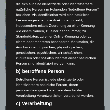
die sich auf eine identifizierte oder identifizierbare
natürliche Person (im Folgenden "betroffene Person")
Region Hannover: 21 neue
beziehen. Als identifizierbar wird eine natürliche
Notfallsanitäter starten beim Roten
Person angesehen, die direkt oder indirekt,
Kreuz
insbesondere mittels Zuordnung zu einer Kennung
wie einem Namen, zu einer Kennnummer, zu
Mann läuft mit Hockeyschläger über
Standortdaten, zu einer Online-Kennung oder zu
A7 – Polizei sucht Zeugen
einem oder mehreren besonderen Merkmalen, die
Ausdruck der physischen, physiologischen,
genetischen, psychischen, wirtschaftlichen,
kulturellen oder sozialen Identität dieser natürlichen
Gasleitung bei McDonald’s-Umbau in
Person sind, identifiziert werden kann.
Langenhagen beschädigt
b) betroffene Person
Betroffene Person ist jede identifizierte oder
identifizierbare natürliche Person, deren
personenbezogene Daten von dem für die
Verarbeitung Verantwortlichen verarbeitet werden.
c) Verarbeitung