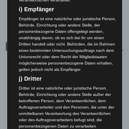
Verantwortlichen verarbeitet.
Über uns
1
i) Empfänger
Veranstaltungen
1.887
Empfänger ist eine natürliche oder juristische Person,
Welt
1.270
Behörde, Einrichtung oder andere Stelle, der
personenbezogene Daten offengelegt werden,
unabhängig davon, ob es sich bei ihr um einen
Dritten handelt oder nicht. Behörden, die im Rahmen
Archiv
eines bestimmten Untersuchungsauftrags nach dem
Unionsrecht oder dem Recht der Mitgliedstaaten
August 2026
(12)
möglicherweise personenbezogene Daten erhalten,
Juli 2026
(73)
gelten jedoch nicht als Empfänger.
Juni 2026
(139)
j) Dritter
Mai 2026
(99)
Dritter ist eine natürliche oder juristische Person,
April 2026
(99)
Behörde, Einrichtung oder andere Stelle außer der
betroffenen Person, dem Verantwortlichen, dem
März 2026
(115)
Auftragsverarbeiter und den Personen, die unter der
Februar 2026
(109)
unmittelbaren Verantwortung des Verantwortlichen
Januar 2026
(122)
oder des Auftragsverarbeiters befugt sind, die
personenbezogenen Daten zu verarbeiten.
Dezember 2025
(103)