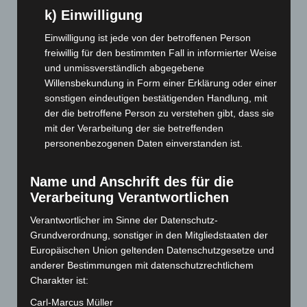
k) Einwilligung
November 2025
(114)
Oktober 2025
(112)
Einwilligung ist jede von der betroffenen Person
freiwillig für den bestimmten Fall in informierter Weise
September 2025
(93)
und unmissverständlich abgegebene
August 2025
(90)
Willensbekundung in Form einer Erklärung oder einer
sonstigen eindeutigen bestätigenden Handlung, mit
Juli 2025
(90)
der die betroffene Person zu verstehen gibt, dass sie
Juni 2025
(103)
mit der Verarbeitung der sie betreffenden
Mai 2025
(112)
personenbezogenen Daten einverstanden ist.
April 2025
(88)
Name und Anschrift des für die
März 2025
(111)
Verarbeitung Verantwortlichen
Februar 2025
(96)
Verantwortlicher im Sinne der Datenschutz-
Januar 2025
(88)
Grundverordnung, sonstiger in den Mitgliedstaaten der
Dezember 2024
(89)
Europäischen Union geltenden Datenschutzgesetze und
November 2024
(94)
anderer Bestimmungen mit datenschutzrechtlichem
Charakter ist:
Oktober 2024
(93)
Carl-Marcus Müller
September 2024
(112)