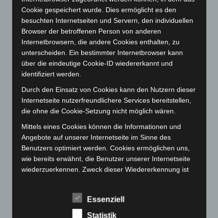
Juni 2023
(142)
Cookie gespeichert wurde. Dies ermöglicht es den
Mai 2023
(139)
besuchten Internetseiten und Servern, den individuellen
April 2023
(155)
Browser der betroffenen Person von anderen
Internetbrowsern, die andere Cookies enthalten, zu
März 2023
(174)
unterscheiden. Ein bestimmter Internetbrowser kann
Februar 2023
(154)
über die eindeutige Cookie-ID wiedererkannt und
Januar 2023
(140)
identifiziert werden.
Dezember 2022
(130)
Durch den Einsatz von Cookies kann den Nutzern dieser
Internetseite nutzerfreundlichere Services bereitstellen,
November 2022
(167)
die ohne die Cookie-Setzung nicht möglich wären.
Oktober 2022
(166)
Mittels eines Cookies können die Informationen und
September 2022
(205)
Angebote auf unserer Internetseite im Sinne des
August 2022
(166)
Benutzers optimiert werden. Cookies ermöglichen uns,
wie bereits erwähnt, die Benutzer unserer Internetseite
Juli 2022
(133)
wiederzuerkennen. Zweck dieser Wiedererkennung ist
Juni 2022
(167)
es, den Nutzern die Verwendung unserer Internetseite
Mai 2022
(177)
zu erleichtern. Der Benutzer einer Internetseite, die
Essenziell
Cookies verwendet, muss beispielsweise nicht bei jedem
April 2022
(198)
Besuch der Internetseite erneut seine Zugangsdaten
Statistik