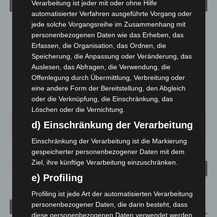
Wetter
Verarbeitung ist jeder mit oder ohne Hilfe
automatisierter Verfahren ausgeführte Vorgang oder
jede solche Vorgangsreihe im Zusammenhang mit
LANGENHAGEN
personenbezogenen Daten wie das Erheben, das
Überwiegend Bewölkt
Erfassen, die Organisation, das Ordnen, die
°
Speicherung, die Anpassung oder Veränderung, das
19.6
°
C
19.3
Auslesen, das Abfragen, die Verwendung, die
°
Offenlegung durch Übermittlung, Verbreitung oder
17.7
eine andere Form der Bereitstellung, den Abgleich
oder die Verknüpfung, die Einschränkung, das
65%
3.5m/s
56%
Löschen oder die Vernichtung.
FR.
SA.
SO.
MO.
DI.
d) Einschränkung der Verarbeitung
21
°
26
°
32
°
31
°
23
°
Einschränkung der Verarbeitung ist die Markierung
gespeicherter personenbezogener Daten mit dem
Ziel, ihre künftige Verarbeitung einzuschränken.
e) Profiling
Profiling ist jede Art der automatisierten Verarbeitung
personenbezogener Daten, die darin besteht, dass
Aktuelle Beiträge
diese personenbezogenen Daten verwendet werden,