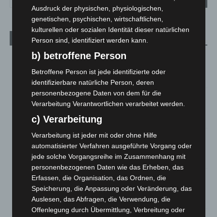
Ausdruck der physischen, physiologischen,
genetischen, psychischen, wirtschaftlichen,
kulturellen oder sozialen Identität dieser natürlichen
Aktuelle Beiträge
Person sind, identifiziert werden kann.
b) betroffene Person
Kunst trifft Weingenuss: Barbara-Susann Mehring zeigt ihre
Werke im Jacques’ Wein-Depot Isernhagen
Betroffene Person ist jede identifizierte oder
8. August 2026
identifizierbare natürliche Person, deren
personenbezogene Daten von dem für die
A2: Zweite Turbobaustelle startet zwischen Hannover-West
Verarbeitung Verantwortlichen verarbeitet werden.
und Bothfeld
c) Verarbeitung
8. August 2026
Verarbeitung ist jeder mit oder ohne Hilfe
Niedersachsen: Feuerwehrkräfte kehren nach
automatisierter Verfahren ausgeführte Vorgang oder
Waldbrandeinsatz aus Spanien zurück
jede solche Vorgangsreihe im Zusammenhang mit
7. August 2026
personenbezogenen Daten wie das Erheben, das
Hannover: Erste Tigermücken-Population in Niedersachsen
Erfassen, die Organisation, das Ordnen, die
entdeckt
Speicherung, die Anpassung oder Veränderung, das
7. August 2026
Auslesen, das Abfragen, die Verwendung, die
Offenlegung durch Übermittlung, Verbreitung oder