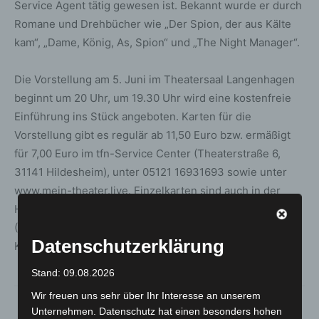
Service Agent tätig gewesen ist. Bekannt wurde er durch
Romane und Drehbücher wie „Der Spion, der aus Kälte
kam“, „Dame, König, As, Spion“ und „The Night Manager“.
Die Vorstellung am 5. Juni im Theatersaal Langenhagen
beginnt um 20 Uhr, um 19.30 Uhr wird eine kostenfreie
Einführung ins Stück angeboten. Karten für die
Vorstellung gibt es regulär ab 11,50 Euro bzw. ermäßigt
für 7,00 Euro im tfn-Service Center (Theaterstraße 6,
31141 Hildesheim), unter 05121 16931693 sowie unter
www.mein-theater.live. Einzelkarten sind auch in der
HAZ/NP-Geschäftsstelle im City Center Langenhagen
(CCL) erhältlich sowie an der Vorverkaufskasse im
Datenschutzerklärung
Künstlerhaus in Hannover.
Stand: 09.08.2026
Wir freuen uns sehr über Ihr Interesse an unserem
Unternehmen. Datenschutz hat einen besonders hohen