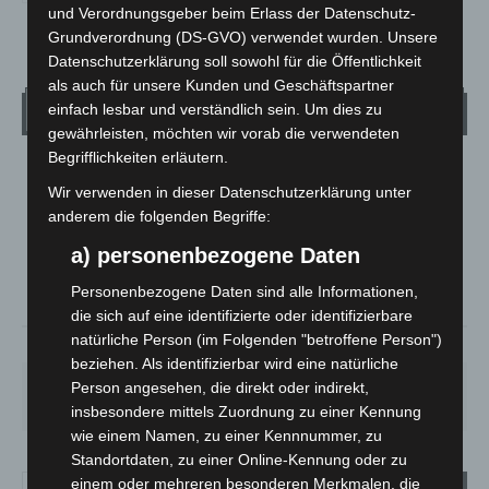
und Verordnungsgeber beim Erlass der Datenschutz-
Grundverordnung (DS-GVO) verwendet wurden. Unsere
Datenschutzerklärung soll sowohl für die Öffentlichkeit
als auch für unsere Kunden und Geschäftspartner
Wetter
einfach lesbar und verständlich sein. Um dies zu
gewährleisten, möchten wir vorab die verwendeten
Begrifflichkeiten erläutern.
LANGENHAGEN
Wir verwenden in dieser Datenschutzerklärung unter
Bedeckt
anderem die folgenden Begriffe:
°
32.2
°
C
30.9
a) personenbezogene Daten
°
29.9
Personenbezogene Daten sind alle Informationen,
die sich auf eine identifizierte oder identifizierbare
natürliche Person (im Folgenden "betroffene Person")
21%
2.7m/s
100%
beziehen. Als identifizierbar wird eine natürliche
SO.
MO.
DI.
MI.
DO.
Person angesehen, die direkt oder indirekt,
33
°
27
°
23
°
27
°
30
°
insbesondere mittels Zuordnung zu einer Kennung
wie einem Namen, zu einer Kennnummer, zu
Standortdaten, zu einer Online-Kennung oder zu
einem oder mehreren besonderen Merkmalen, die