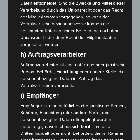
Daten entscheidet. Sind die Zwecke und Mittel dieser
März 2026
(115)
Verarbeitung durch das Unionsrecht oder das Recht
Februar 2026
(109)
der Mitgliedstaaten vorgegeben, so kann der
Verantwortliche beziehungsweise können die
Januar 2026
(122)
bestimmten Kriterien seiner Benennung nach dem
Dezember 2025
(103)
Unionsrecht oder dem Recht der Mitgliedstaaten
November 2025
(114)
vorgesehen werden.
h) Auftragsverarbeiter
Oktober 2025
(112)
September 2025
(93)
Auftragsverarbeiter ist eine natürliche oder juristische
Person, Behörde, Einrichtung oder andere Stelle, die
August 2025
(90)
personenbezogene Daten im Auftrag des
Juli 2025
(90)
Verantwortlichen verarbeitet.
Juni 2025
(103)
i) Empfänger
Mai 2025
(112)
Empfänger ist eine natürliche oder juristische Person,
April 2025
(88)
Behörde, Einrichtung oder andere Stelle, der
März 2025
(111)
personenbezogene Daten offengelegt werden,
unabhängig davon, ob es sich bei ihr um einen
Februar 2025
(96)
Dritten handelt oder nicht. Behörden, die im Rahmen
Januar 2025
(88)
eines bestimmten Untersuchungsauftrags nach dem