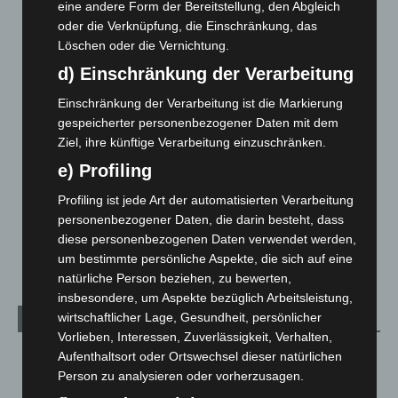
Brand im „Haus der Begegnung“ in Neuwarmbüchen schnell
eine andere Form der Bereitstellung, den Abgleich
eingedämmt
oder die Verknüpfung, die Einschränkung, das
6. August 2026
Löschen oder die Vernichtung.
d) Einschränkung der Verarbeitung
Region Hannover: 21 neue Notfallsanitäter starten beim
Roten Kreuz
Einschränkung der Verarbeitung ist die Markierung
5. August 2026
gespeicherter personenbezogener Daten mit dem
Ziel, ihre künftige Verarbeitung einzuschränken.
Mann läuft mit Hockeyschläger über A7 – Polizei sucht
Zeugen
e) Profiling
5. August 2026
Profiling ist jede Art der automatisierten Verarbeitung
personenbezogener Daten, die darin besteht, dass
Celle: Mensch stirbt bei Bagger-Unfall auf Baustelle
diese personenbezogenen Daten verwendet werden,
5. August 2026
um bestimmte persönliche Aspekte, die sich auf eine
natürliche Person beziehen, zu bewerten,
insbesondere, um Aspekte bezüglich Arbeitsleistung,
wirtschaftlicher Lage, Gesundheit, persönlicher
Kategorien
Vorlieben, Interessen, Zuverlässigkeit, Verhalten,
Aufenthaltsort oder Ortswechsel dieser natürlichen
Blaulicht
2.799
Person zu analysieren oder vorherzusagen.
Corona-News
712