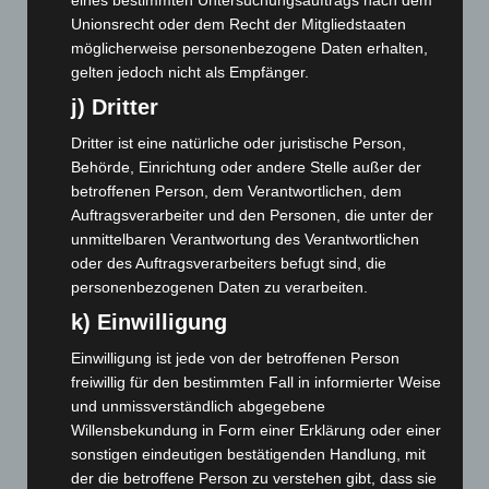
Unionsrecht oder dem Recht der Mitgliedstaaten
Dezember 2024
(89)
möglicherweise personenbezogene Daten erhalten,
November 2024
(94)
gelten jedoch nicht als Empfänger.
Oktober 2024
(93)
j) Dritter
September 2024
(112)
Dritter ist eine natürliche oder juristische Person,
August 2024
(107)
Behörde, Einrichtung oder andere Stelle außer der
Juli 2024
(89)
betroffenen Person, dem Verantwortlichen, dem
Auftragsverarbeiter und den Personen, die unter der
Juni 2024
(107)
unmittelbaren Verantwortung des Verantwortlichen
Mai 2024
(149)
oder des Auftragsverarbeiters befugt sind, die
personenbezogenen Daten zu verarbeiten.
April 2024
(102)
k) Einwilligung
März 2024
(103)
Februar 2024
(103)
Einwilligung ist jede von der betroffenen Person
freiwillig für den bestimmten Fall in informierter Weise
Januar 2024
(111)
und unmissverständlich abgegebene
Dezember 2023
(130)
Willensbekundung in Form einer Erklärung oder einer
November 2023
(130)
sonstigen eindeutigen bestätigenden Handlung, mit
der die betroffene Person zu verstehen gibt, dass sie
Oktober 2023
(114)