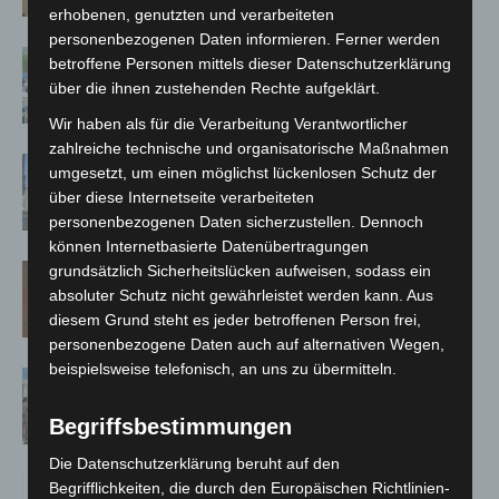
erhobenen, genutzten und verarbeiteten
personenbezogenen Daten informieren. Ferner werden
Blaulichtmeile Langenhagen 2026:
betroffene Personen mittels dieser Datenschutzerklärung
Polizei, Feuerwehr und Rettung
über die ihnen zustehenden Rechte aufgeklärt.
hautnah erleben
Wir haben als für die Verarbeitung Verantwortlicher
zahlreiche technische und organisatorische Maßnahmen
Haus der Jugend lädt zum Wünsche-
umgesetzt, um einen möglichst lückenlosen Schutz der
Freitag in Langenhagen ein
über diese Internetseite verarbeiteten
personenbezogenen Daten sicherzustellen. Dennoch
können Internetbasierte Datenübertragungen
grundsätzlich Sicherheitslücken aufweisen, sodass ein
Late-Zoo im Erlebnis-Zoo Hannover:
absoluter Schutz nicht gewährleistet werden kann. Aus
Sommerabend mit The Ellingtones
diesem Grund steht es jeder betroffenen Person frei,
personenbezogene Daten auch auf alternativen Wegen,
beispielsweise telefonisch, an uns zu übermitteln.
Landesgartenschau Bad Nenndorf
erreicht Halbzeit mit 350.000
Begriffsbestimmungen
Besuchen
Die Datenschutzerklärung beruht auf den
Begrifflichkeiten, die durch den Europäischen Richtlinien-