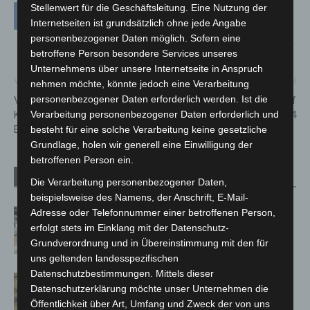
Stellenwert für die Geschäftsleitung. Eine Nutzung der
Internetseiten ist grundsätzlich ohne jede Angabe
personenbezogener Daten möglich. Sofern eine
betroffene Person besondere Services unseres
Unternehmens über unsere Internetseite in Anspruch
Vorheriger Artikel
Nächster Artikel
nehmen möchte, könnte jedoch eine Verarbeitung
personenbezogener Daten erforderlich werden. Ist die
Vorbereitungen für MHH-
Das Technische Hilfswerk auf
Verarbeitung personenbezogener Daten erforderlich und
Klinikneubau: Herrichtung des
der IdeenExpo 2024
Baufelds beginnt
besteht für eine solche Verarbeitung keine gesetzliche
Grundlage, holen wir generell eine Einwilligung der
betroffenen Person ein.
Verwandte Artikel
Mehr vom Autor
Die Verarbeitung personenbezogener Daten,
beispielsweise des Namens, der Anschrift, E-Mail-
Adresse oder Telefonnummer einer betroffenen Person,
Kunst trifft Weingenuss: Barbara-
erfolgt stets im Einklang mit der Datenschutz-
Susann Mehring zeigt ihre Werke im
Grundverordnung und in Übereinstimmung mit den für
Jacques’ Wein-Depot Isernhagen
uns geltenden landesspezifischen
Datenschutzbestimmungen. Mittels dieser
Hannover Klassik Open Air 2026:
Datenschutzerklärung möchte unser Unternehmen die
Französische Oper im Maschpark
Öffentlichkeit über Art, Umfang und Zweck der von uns