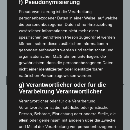
f) Pseudonymisierung
Hannover und Region
5.039
Pseudonymisierung ist die Verarbeitung
Langenhagen und Ortsteile
3.252
personenbezogener Daten in einer Weise, auf welche
Leserbriefe
1
die personenbezogenen Daten ohne Hinzuziehung
Menschen
2
zusätzlicher Informationen nicht mehr einer
spezifischen betroffenen Person zugeordnet werden
Über uns
1
können, sofern diese zusätzlichen Informationen
Veranstaltungen
1.888
gesondert aufbewahrt werden und technischen und
Welt
1.271
organisatorischen Maßnahmen unterliegen, die
gewährleisten, dass die personenbezogenen Daten
nicht einer identifizierten oder identifizierbaren
natürlichen Person zugewiesen werden.
Archiv
g) Verantwortlicher oder für die
Verarbeitung Verantwortlicher
August 2026
(14)
Verantwortlicher oder für die Verarbeitung
Juli 2026
(73)
Verantwortlicher ist die natürliche oder juristische
Juni 2026
(139)
Person, Behörde, Einrichtung oder andere Stelle, die
Mai 2026
(99)
allein oder gemeinsam mit anderen über die Zwecke
und Mittel der Verarbeitung von personenbezogenen
April 2026
(99)