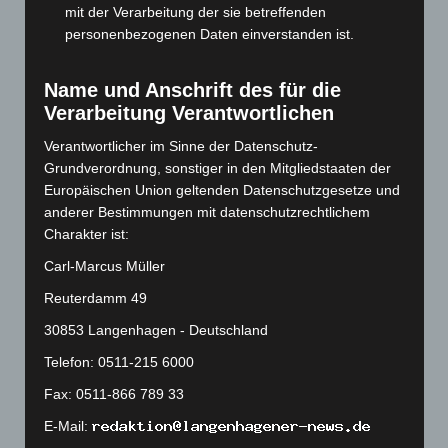
mit der Verarbeitung der sie betreffenden
September 2023
(133)
personenbezogenen Daten einverstanden ist.
August 2023
(134)
Juli 2023
(118)
Name und Anschrift des für die
Verarbeitung Verantwortlichen
Juni 2023
(142)
Mai 2023
(139)
Verantwortlicher im Sinne der Datenschutz-
Grundverordnung, sonstiger in den Mitgliedstaaten der
April 2023
(155)
Europäischen Union geltenden Datenschutzgesetze und
März 2023
(174)
anderer Bestimmungen mit datenschutzrechtlichem
Charakter ist:
Februar 2023
(154)
Januar 2023
(140)
Carl-Marcus Müller
Dezember 2022
(130)
Reuterdamm 49
November 2022
(167)
30853 Langenhagen - Deutschland
Oktober 2022
(166)
Telefon: 0511-215 6000
September 2022
(205)
Fax: 0511-866 789 33
August 2022
(166)
E-Mail:
Juli 2022
(133)