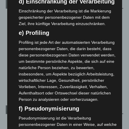
d) Einschränkung der Verarbeitung
Kategorien
Einschränkung der Verarbeitung ist die Markierung
Blaulicht
2.797
gespeicherter personenbezogener Daten mit dem
Ziel, ihre künftige Verarbeitung einzuschränken.
Corona-News
712
e) Profiling
Hannover und Region
5.034
Profiling ist jede Art der automatisierten Verarbeitung
Langenhagen und Ortsteile
3.249
personenbezogener Daten, die darin besteht, dass
Leserbriefe
1
diese personenbezogenen Daten verwendet werden,
Menschen
2
um bestimmte persönliche Aspekte, die sich auf eine
natürliche Person beziehen, zu bewerten,
Über uns
1
insbesondere, um Aspekte bezüglich Arbeitsleistung,
Veranstaltungen
1.887
wirtschaftlicher Lage, Gesundheit, persönlicher
Welt
1.269
Vorlieben, Interessen, Zuverlässigkeit, Verhalten,
Aufenthaltsort oder Ortswechsel dieser natürlichen
Person zu analysieren oder vorherzusagen.
f) Pseudonymisierung
Archiv
Pseudonymisierung ist die Verarbeitung
August 2026
(9)
personenbezogener Daten in einer Weise, auf welche