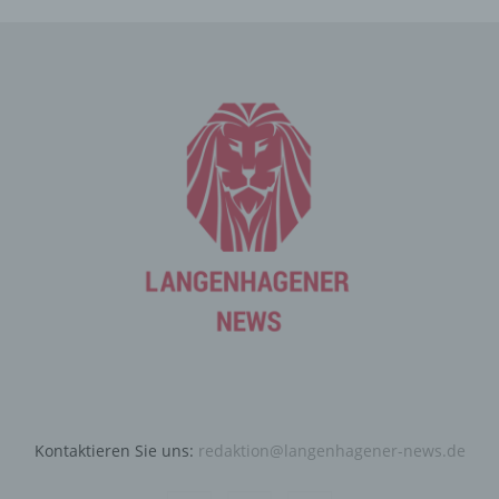
Mittels eines Cookies können die Informationen und
Angebote auf unserer Internetseite im Sinne des
Benutzers optimiert werden. Cookies ermöglichen uns,
wie bereits erwähnt, die Benutzer unserer Internetseite
wiederzuerkennen. Zweck dieser Wiedererkennung ist
es, den Nutzern die Verwendung unserer Internetseite
zu erleichtern. Der Benutzer einer Internetseite, die
Cookies verwendet, muss beispielsweise nicht bei jedem
Besuch der Internetseite erneut seine Zugangsdaten
eingeben, weil dies von der Internetseite und dem auf
dem Computersystem des Benutzers abgelegten Cookie
übernommen wird. Ein weiteres Beispiel ist das Cookie
eines Warenkorbes im Online-Shop. Der Online-Shop
merkt sich die Artikel, die ein Kunde in den virtuellen
Warenkorb gelegt hat, über ein Cookie.
Die betroffene Person kann die Setzung von Cookies
durch unsere Internetseite jederzeit mittels einer
entsprechenden Einstellung des genutzten
Kontaktieren Sie uns:
redaktion@langenhagener-news.de
Internetbrowsers verhindern und damit der Setzung von
Cookies dauerhaft widersprechen. Ferner können