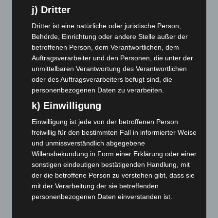
Januar 2024
(111)
j) Dritter
Dezember 2023
(130)
Dritter ist eine natürliche oder juristische Person,
November 2023
(130)
Behörde, Einrichtung oder andere Stelle außer der
betroffenen Person, dem Verantwortlichen, dem
Oktober 2023
(114)
Auftragsverarbeiter und den Personen, die unter der
September 2023
(133)
unmittelbaren Verantwortung des Verantwortlichen
August 2023
(134)
oder des Auftragsverarbeiters befugt sind, die
personenbezogenen Daten zu verarbeiten.
Juli 2023
(118)
k) Einwilligung
Juni 2023
(142)
Mai 2023
(139)
Einwilligung ist jede von der betroffenen Person
freiwillig für den bestimmten Fall in informierter Weise
April 2023
(155)
und unmissverständlich abgegebene
März 2023
(174)
Willensbekundung in Form einer Erklärung oder einer
sonstigen eindeutigen bestätigenden Handlung, mit
Februar 2023
(154)
der die betroffene Person zu verstehen gibt, dass sie
Januar 2023
(140)
mit der Verarbeitung der sie betreffenden
Dezember 2022
(130)
personenbezogenen Daten einverstanden ist.
November 2022
(167)