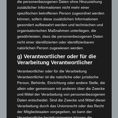
Juli 2026
(73)
die personenbezogenen Daten ohne Hinzuziehung
zusätzlicher Informationen nicht mehr einer
Juni 2026
(139)
spezifischen betroffenen Person zugeordnet werden
Mai 2026
(99)
können, sofern diese zusätzlichen Informationen
gesondert aufbewahrt werden und technischen und
April 2026
(99)
organisatorischen Maßnahmen unterliegen, die
März 2026
(115)
gewährleisten, dass die personenbezogenen Daten
Februar 2026
(109)
nicht einer identifizierten oder identifizierbaren
natürlichen Person zugewiesen werden.
Januar 2026
(122)
g) Verantwortlicher oder für die
Dezember 2025
(103)
Verarbeitung Verantwortlicher
November 2025
(114)
Verantwortlicher oder für die Verarbeitung
Oktober 2025
(112)
Verantwortlicher ist die natürliche oder juristische
September 2025
(93)
Person, Behörde, Einrichtung oder andere Stelle, die
August 2025
(90)
allein oder gemeinsam mit anderen über die Zwecke
und Mittel der Verarbeitung von personenbezogenen
Juli 2025
(90)
Daten entscheidet. Sind die Zwecke und Mittel dieser
Juni 2025
(103)
Verarbeitung durch das Unionsrecht oder das Recht
der Mitgliedstaaten vorgegeben, so kann der
Mai 2025
(112)
Verantwortliche beziehungsweise können die