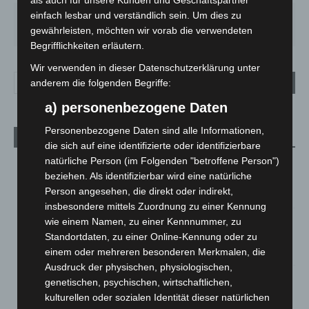
als auch für unsere Kunden und Geschäftspartner
einfach lesbar und verständlich sein. Um dies zu
DO.
FR.
SA.
SO.
MO.
29
°
24
°
27
°
31
°
31
°
gewährleisten, möchten wir vorab die verwendeten
Begrifflichkeiten erläutern.
Wir verwenden in dieser Datenschutzerklärung unter
anderem die folgenden Begriffe:
a) personenbezogene Daten
Personenbezogene Daten sind alle Informationen,
Aktuelle Beiträge
die sich auf eine identifizierte oder identifizierbare
natürliche Person (im Folgenden "betroffene Person")
Region Hannover: 21 neue Notfallsanitäter starten beim
beziehen. Als identifizierbar wird eine natürliche
Roten Kreuz
Person angesehen, die direkt oder indirekt,
5. August 2026
insbesondere mittels Zuordnung zu einer Kennung
Mann läuft mit Hockeyschläger über A7 – Polizei sucht
wie einem Namen, zu einer Kennnummer, zu
Zeugen
Standortdaten, zu einer Online-Kennung oder zu
5. August 2026
einem oder mehreren besonderen Merkmalen, die
Ausdruck der physischen, physiologischen,
Celle: Mensch stirbt bei Bagger-Unfall auf Baustelle
genetischen, psychischen, wirtschaftlichen,
kulturellen oder sozialen Identität dieser natürlichen
5. August 2026