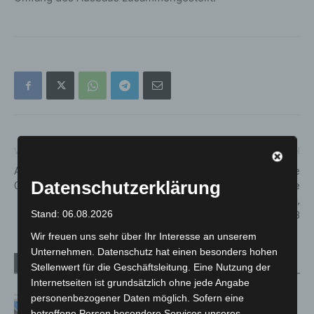
Vorheriger Artikel
Nächster Artikel
Advents-Café bei win e.V. im
Tarifwechsel im GVH: Neue
Datenschutzerklärung
Quartierstreff Wiesenau
Produkte und moderate
Preisanpassung ab Sonntag,
Stand: 06.08.2026
01. Januar 2023
Wir freuen uns sehr über Ihr Interesse an unserem
Unternehmen. Datenschutz hat einen besonders hohen
Verwandte Artikel
Mehr vom Autor
Stellenwert für die Geschäftsleitung. Eine Nutzung der
Internetseiten ist grundsätzlich ohne jede Angabe
personenbezogener Daten möglich. Sofern eine
Mann läuft mit Hockeyschläger über
betroffene Person besondere Services unseres