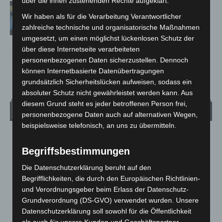
über die ihnen zustehenden Rechte aufgeklärt.
Vermisste Seniorin aus Godshorn tot
Wir haben als für die Verarbeitung Verantwortlicher
aufgefunden
zahlreiche technische und organisatorische Maßnahmen
umgesetzt, um einen möglichst lückenlosen Schutz der
über diese Internetseite verarbeiteten
personenbezogenen Daten sicherzustellen. Dennoch
können Internetbasierte Datenübertragungen
grundsätzlich Sicherheitslücken aufweisen, sodass ein
absoluter Schutz nicht gewährleistet werden kann. Aus
diesem Grund steht es jeder betroffenen Person frei,
Wetter
personenbezogene Daten auch auf alternativen Wegen,
beispielsweise telefonisch, an uns zu übermitteln.
LANGENHAGEN
Begriffsbestimmungen
Überwiegend Bewölkt
°
Die Datenschutzerklärung beruht auf den
21.1
°
C
19.6
Begrifflichkeiten, die durch den Europäischen Richtlinien-
°
und Verordnungsgeber beim Erlass der Datenschutz-
19
Grundverordnung (DS-GVO) verwendet wurden. Unsere
Datenschutzerklärung soll sowohl für die Öffentlichkeit
78%
0.5m/s
63%