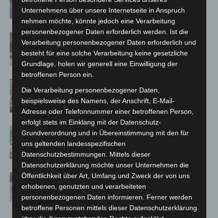
A7 – Polizei sucht Zeugen
Unternehmens über unsere Internetseite in Anspruch
nehmen möchte, könnte jedoch eine Verarbeitung
personenbezogener Daten erforderlich werden. Ist die
Gasleitung bei McDonald’s-Umbau in
Verarbeitung personenbezogener Daten erforderlich und
Langenhagen beschädigt
besteht für eine solche Verarbeitung keine gesetzliche
Grundlage, holen wir generell eine Einwilligung der
betroffenen Person ein.
Langenhagen: Autofahrer mit 3,17
Die Verarbeitung personenbezogener Daten,
Promille aus dem Verkehr gezogen
beispielsweise des Namens, der Anschrift, E-Mail-
Adresse oder Telefonnummer einer betroffenen Person,
erfolgt stets im Einklang mit der Datenschutz-
Blaulichtmeile Langenhagen 2026:
Grundverordnung und in Übereinstimmung mit den für
Polizei, Feuerwehr und Rettung
uns geltenden landesspezifischen
hautnah erleben
Datenschutzbestimmungen. Mittels dieser
Datenschutzerklärung möchte unser Unternehmen die
Öffentlichkeit über Art, Umfang und Zweck der von uns
Polizei Langenhagen testet Aufnahme
erhobenen, genutzten und verarbeiteten
von Anzeigen per Videochat
personenbezogenen Daten informieren. Ferner werden
betroffene Personen mittels dieser Datenschutzerklärung