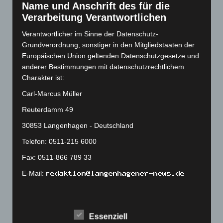
Name und Anschrift des für die
Oktober 2022
(166)
Verarbeitung Verantwortlichen
September 2022
(205)
Verantwortlicher im Sinne der Datenschutz-
August 2022
(166)
Grundverordnung, sonstiger in den Mitgliedstaaten der
Juli 2022
(133)
Europäischen Union geltenden Datenschutzgesetze und
Juni 2022
(167)
anderer Bestimmungen mit datenschutzrechtlichem
Charakter ist:
Mai 2022
(177)
Carl-Marcus Müller
April 2022
(198)
Reuterdamm 49
März 2022
(221)
Februar 2022
(189)
30853 Langenhagen - Deutschland
Januar 2022
(190)
Telefon: 0511-215 6000
Dezember 2021
(204)
Fax: 0511-866 789 33
November 2021
(215)
E-Mail:
Oktober 2021
(171)
Cookies
September 2021
(180)
August 2021
(154)
Die Internetseiten verwenden Cookies. Cookies sind
Essenziell