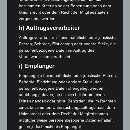
April 2025
(88)
bestimmten Kriterien seiner Benennung nach dem
März 2025
(111)
Unionsrecht oder dem Recht der Mitgliedstaaten
vorgesehen werden.
Februar 2025
(96)
h) Auftragsverarbeiter
Januar 2025
(88)
Dezember 2024
(89)
Auftragsverarbeiter ist eine natürliche oder juristische
Person, Behörde, Einrichtung oder andere Stelle, die
November 2024
(94)
personenbezogene Daten im Auftrag des
Oktober 2024
(93)
Verantwortlichen verarbeitet.
September 2024
(112)
i) Empfänger
August 2024
(107)
Empfänger ist eine natürliche oder juristische Person,
Juli 2024
(89)
Behörde, Einrichtung oder andere Stelle, der
personenbezogene Daten offengelegt werden,
Juni 2024
(107)
unabhängig davon, ob es sich bei ihr um einen
Mai 2024
(149)
Dritten handelt oder nicht. Behörden, die im Rahmen
April 2024
(102)
eines bestimmten Untersuchungsauftrags nach dem
Unionsrecht oder dem Recht der Mitgliedstaaten
März 2024
(103)
möglicherweise personenbezogene Daten erhalten,
Februar 2024
(103)
gelten jedoch nicht als Empfänger.