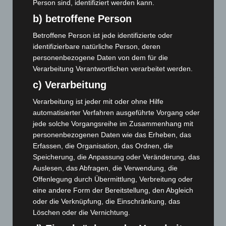
Person sind, identifiziert werden kann.
Gasleitung bei McDonald’s-Umbau in Langenhagen
b) betroffene Person
beschädigt
5. August 2026
Betroffene Person ist jede identifizierte oder
identifizierbare natürliche Person, deren
Anklage nach Abschaltung von „Archetyp Market“ erhoben
personenbezogene Daten von dem für die
3. August 2026
Verarbeitung Verantwortlichen verarbeitet werden.
c) Verarbeitung
Hannover: Polizei stoppt 166 Trunkenheitsfahrten bei
Großkontrolle
Verarbeitung ist jeder mit oder ohne Hilfe
2. August 2026
automatisierter Verfahren ausgeführte Vorgang oder
jede solche Vorgangsreihe im Zusammenhang mit
Hannover Klassik Open Air 2026: Französische Oper im
personenbezogenen Daten wie das Erheben, das
Maschpark
Erfassen, die Organisation, das Ordnen, die
2. August 2026
Speicherung, die Anpassung oder Veränderung, das
Auslesen, das Abfragen, die Verwendung, die
Schwarz Digits und Zscaler starten souveräne Cloud-
Offenlegung durch Übermittlung, Verbreitung oder
Sicherheitsplattform für Europa
eine andere Form der Bereitstellung, den Abgleich
2. August 2026
oder die Verknüpfung, die Einschränkung, das
Löschen oder die Vernichtung.