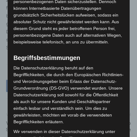
personenbezogenen Daten sicherzustellen. Dennoch
fungieren. Mehrere von Ihnen können eine feste Kette
können Internetbasierte Datenübertragungen
grundsätzlich Sicherheitslücken aufweisen, sodass ein
bilden oder lösen, ganz wie die Eigenschaften eines
absoluter Schutz nicht gewährleistet werden kann. Aus
guten Mitgliedes der Johanniter.“ Auch Superintendent
diesem Grund steht es jeder betroffenen Person frei,
Dirk Jonas hatte ein Präsent mitgebracht: einen
personenbezogene Daten auch auf alternativen Wegen,
selbstgebastelten Rettungswagen und für seine
beispielsweise telefonisch, an uns zu übermitteln.
Sammlung bunte Socken.
Begriffsbestimmungen
Die Datenschutzerklärung beruht auf den
Begrifflichkeiten, die durch den Europäischen Richtlinien-
und Verordnungsgeber beim Erlass der Datenschutz-
Grundverordnung (DS-GVO) verwendet wurden. Unsere
Datenschutzerklärung soll sowohl für die Öffentlichkeit
als auch für unsere Kunden und Geschäftspartner
einfach lesbar und verständlich sein. Um dies zu
Vorheriger Artikel
Nächster Artikel
gewährleisten, möchten wir vorab die verwendeten
Begrifflichkeiten erläutern.
Vollsperrung für die Münchner
Koloniale Spuren: Erlebnis-Zoo
Straße
Hannover präsentiert Studie
Wir verwenden in dieser Datenschutzerklärung unter