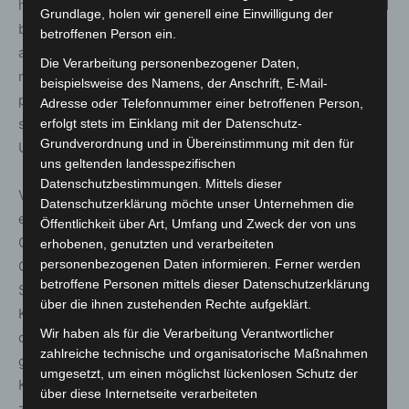
habe großes Vertrauen in das Leitungsteam des NOV und
Grundlage, holen wir generell eine Einwilligung der
bin sicher, dass ihre Unterstützung mir helfen wird, gut
betroffenen Person ein.
anzukommen. Für alle Mitglieder dieses Ortsverbandes
Die Verarbeitung personenbezogener Daten,
möchte ich ein offener Zuhörer und Begleiter auf ihrem
beispielsweise des Namens, der Anschrift, E-Mail-
persönlichen Weg sein“, sagte Falk Wook und bedankte
Adresse oder Telefonnummer einer betroffenen Person,
sich bei allen Anwesenden für ihr Kommen und ihre
erfolgt stets im Einklang mit der Datenschutz-
Grundverordnung und in Übereinstimmung mit den für
Unterstützung.
uns geltenden landesspezifischen
Datenschutzbestimmungen. Mittels dieser
Vor dem anschließenden Festempfang im Gemeindehaus
Datenschutzerklärung möchte unser Unternehmen die
erhielt der neue Ortsverbandspastor vom NOV viele
Öffentlichkeit über Art, Umfang und Zweck der von uns
Glückwünsche, Umarmungen und symbolträchtige
erhobenen, genutzten und verarbeiteten
personenbezogenen Daten informieren. Ferner werden
Geschenke. Ehrenamtlicher Regionalvorstand Dr. Robin
betroffene Personen mittels dieser Datenschutzerklärung
Schwerdtfeger holte aus seiner Sakkotasche einen roten
über die ihnen zustehenden Rechte aufgeklärt.
Karabinerhaken und sagte: „Ich habe kein Geschenk für
Wir haben als für die Verarbeitung Verantwortlicher
dich, sondern, wie ich es von der Johanniter-Jugend
zahlreiche technische und organisatorische Maßnahmen
gelernt habe, habe ich hier ein Mitbringsel. Dieser
umgesetzt, um einen möglichst lückenlosen Schutz der
Karabinerhaken ermöglicht es, Gegenstände miteinander
über diese Internetseite verarbeiteten
zu verbinden, zu sichern oder als Tragehilfe zu