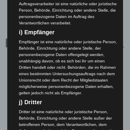
Auftragsverarbeiter ist eine natürliche oder juristische
Person, Behörde, Einrichtung oder andere Stelle, die
Celle: Mensch stirbt bei Bagger-Unfall auf Baustelle
personenbezogene Daten im Auftrag des
5. August 2026
Verantwortlichen verarbeitet.
i) Empfänger
Empfänger ist eine natürliche oder juristische Person,
Kategorien
Behörde, Einrichtung oder andere Stelle, der
personenbezogene Daten offengelegt werden,
Blaulicht
2.799
unabhängig davon, ob es sich bei ihr um einen
Corona-News
712
Dritten handelt oder nicht. Behörden, die im Rahmen
Hannover und Region
5.039
eines bestimmten Untersuchungsauftrags nach dem
Unionsrecht oder dem Recht der Mitgliedstaaten
Langenhagen und Ortsteile
3.252
möglicherweise personenbezogene Daten erhalten,
Leserbriefe
1
gelten jedoch nicht als Empfänger.
Menschen
2
j) Dritter
Über uns
1
Dritter ist eine natürliche oder juristische Person,
Veranstaltungen
1.888
Behörde, Einrichtung oder andere Stelle außer der
betroffenen Person, dem Verantwortlichen, dem
Welt
1.271