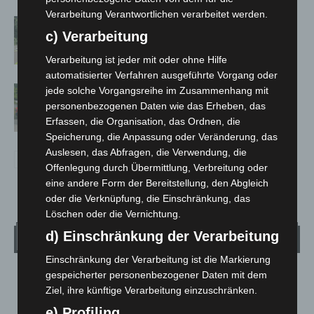
Verarbeitung Verantwortlichen verarbeitet werden.
Brand im „Haus der Begegnung“ in
c) Verarbeitung
Neuwarmbüchen schnell eingedämmt
Verarbeitung ist jeder mit oder ohne Hilfe
automatisierter Verfahren ausgeführte Vorgang oder
Region Hannover: 21 neue
jede solche Vorgangsreihe im Zusammenhang mit
Notfallsanitäter starten beim Roten
personenbezogenen Daten wie das Erheben, das
Erfassen, die Organisation, das Ordnen, die
Kreuz
Speicherung, die Anpassung oder Veränderung, das
Auslesen, das Abfragen, die Verwendung, die
Offenlegung durch Übermittlung, Verbreitung oder
eine andere Form der Bereitstellung, den Abgleich
oder die Verknüpfung, die Einschränkung, das
Löschen oder die Vernichtung.
d) Einschränkung der Verarbeitung
Wetter
Einschränkung der Verarbeitung ist die Markierung
gespeicherter personenbezogener Daten mit dem
LANGENHAGEN
Ziel, ihre künftige Verarbeitung einzuschränken.
Klarer Himmel
e) Profiling