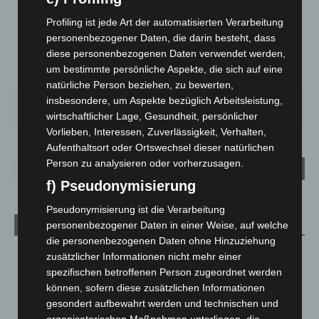
°
25.5
°
C
25.1
Profiling ist jede Art der automatisierten Verarbeitung
°
24.4
personenbezogener Daten, die darin besteht, dass
diese personenbezogenen Daten verwendet werden,
um bestimmte persönliche Aspekte, die sich auf eine
34%
2.6m/s
6%
natürliche Person beziehen, zu bewerten,
insbesondere, um Aspekte bezüglich Arbeitsleistung,
SA.
SO.
MO.
DI.
MI.
26
°
34
°
26
°
23
°
26
°
wirtschaftlicher Lage, Gesundheit, persönlicher
Vorlieben, Interessen, Zuverlässigkeit, Verhalten,
Aufenthaltsort oder Ortswechsel dieser natürlichen
Person zu analysieren oder vorherzusagen.
f) Pseudonymisierung
Pseudonymisierung ist die Verarbeitung
personenbezogener Daten in einer Weise, auf welche
Aktuelle Beiträge
die personenbezogenen Daten ohne Hinzuziehung
Kunst trifft Weingenuss: Barbara-Susann Mehring zeigt ihre
zusätzlicher Informationen nicht mehr einer
Werke im Jacques’ Wein-Depot Isernhagen
spezifischen betroffenen Person zugeordnet werden
8. August 2026
können, sofern diese zusätzlichen Informationen
gesondert aufbewahrt werden und technischen und
A2: Zweite Turbobaustelle startet zwischen Hannover-West