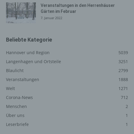
einen oder mehrere Auftragsverarbeiter, beispielsweise
Veranstaltungen in den Herrenhäuser
einen Paketdienstleister, veranlassen, der die
Gärten im Februar
personenbezogenen Daten ebenfalls ausschließlich für
7. Januar 2022
eine interne Verwendung, die dem für die Verarbeitung
Verantwortlichen zuzurechnen ist, nutzt.
Durch eine Registrierung auf der Internetseite des für die
Beliebte Kategorie
Verarbeitung Verantwortlichen wird ferner die vom
Internet-Service-Provider (ISP) der betroffenen Person
Hannover und Region
5039
vergebene IP-Adresse, das Datum sowie die Uhrzeit der
Langenhagen und Ortsteile
3251
Registrierung gespeichert. Die Speicherung dieser Daten
Blaulicht
2799
erfolgt vor dem Hintergrund, dass nur so der Missbrauch
unserer Dienste verhindert werden kann, und diese
Veranstaltungen
1888
Daten im Bedarfsfall ermöglichen, begangene Straftaten
Welt
1271
aufzuklären. Insofern ist die Speicherung dieser Daten
Corona-News
712
zur Absicherung des für die Verarbeitung
Verantwortlichen erforderlich. Eine Weitergabe dieser
Menschen
2
Daten an Dritte erfolgt grundsätzlich nicht, sofern keine
Über uns
1
gesetzliche Pflicht zur Weitergabe besteht oder die
Weitergabe der Strafverfolgung dient.
Leserbriefe
1
Die Registrierung der betroffenen Person unter