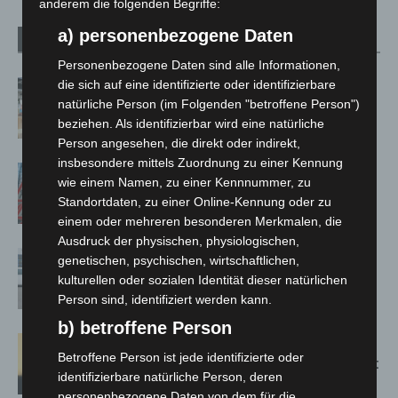
anderem die folgenden Begriffe:
a) personenbezogene Daten
Verwandte Artikel
Mehr vom Autor
Personenbezogene Daten sind alle Informationen,
die sich auf eine identifizierte oder identifizierbare
Kunst trifft Weingenuss: Barbara-
natürliche Person (im Folgenden "betroffene Person")
Susann Mehring zeigt ihre Werke im
beziehen. Als identifizierbar wird eine natürliche
Jacques’ Wein-Depot Isernhagen
Person angesehen, die direkt oder indirekt,
insbesondere mittels Zuordnung zu einer Kennung
A2: Zweite Turbobaustelle startet
wie einem Namen, zu einer Kennnummer, zu
zwischen Hannover-West und
Standortdaten, zu einer Online-Kennung oder zu
Bothfeld
einem oder mehreren besonderen Merkmalen, die
Ausdruck der physischen, physiologischen,
Niedersachsen: Feuerwehrkräfte
genetischen, psychischen, wirtschaftlichen,
kehren nach Waldbrandeinsatz aus
kulturellen oder sozialen Identität dieser natürlichen
Spanien zurück
Person sind, identifiziert werden kann.
b) betroffene Person
Hannover: Erste Tigermücken-
Betroffene Person ist jede identifizierte oder
Population in Niedersachsen entdeckt
identifizierbare natürliche Person, deren
personenbezogene Daten von dem für die