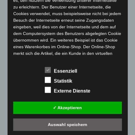
es, den Nutzern die Verwendung unserer Internetseite
zu erleichtern. Der Benutzer einer Internetseite, die
Februar 2023
(154)
Cookies verwendet, muss beispielsweise nicht bei jedem
Januar 2023
(140)
Besuch der Internetseite erneut seine Zugangsdaten
Dezember 2022
(130)
eingeben, weil dies von der Internetseite und dem auf
dem Computersystem des Benutzers abgelegten Cookie
November 2022
(167)
übernommen wird. Ein weiteres Beispiel ist das Cookie
Oktober 2022
(166)
eines Warenkorbes im Online-Shop. Der Online-Shop
September 2022
(205)
merkt sich die Artikel, die ein Kunde in den virtuellen
Warenkorb gelegt hat, über ein Cookie.
August 2022
(166)
Die betroffene Person kann die Setzung von Cookies
Juli 2022
(133)
Essenziell
durch unsere Internetseite jederzeit mittels einer
Juni 2022
(167)
Statistik
entsprechenden Einstellung des genutzten
Mai 2022
(177)
Internetbrowsers verhindern und damit der Setzung von
Externe Dienste
Cookies dauerhaft widersprechen. Ferner können
April 2022
(198)
bereits gesetzte Cookies jederzeit über einen
März 2022
(221)
✓ Akzeptieren
Internetbrowser oder andere Softwareprogramme
Februar 2022
(189)
gelöscht werden. Dies ist in allen gängigen
Internetbrowsern möglich. Deaktiviert die betroffene
Auswahl speichern
Januar 2022
(190)
Person die Setzung von Cookies in dem genutzten
Dezember 2021
(204)