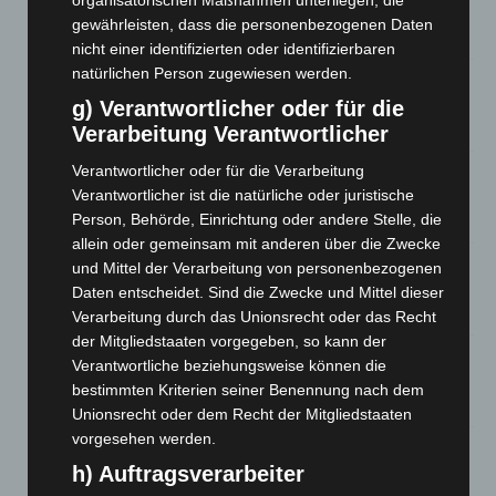
organisatorischen Maßnahmen unterliegen, die
und Bothfeld
gewährleisten, dass die personenbezogenen Daten
8. August 2026
nicht einer identifizierten oder identifizierbaren
natürlichen Person zugewiesen werden.
Niedersachsen: Feuerwehrkräfte kehren nach
Waldbrandeinsatz aus Spanien zurück
g) Verantwortlicher oder für die
7. August 2026
Verarbeitung Verantwortlicher
Verantwortlicher oder für die Verarbeitung
Hannover: Erste Tigermücken-Population in Niedersachsen
entdeckt
Verantwortlicher ist die natürliche oder juristische
Person, Behörde, Einrichtung oder andere Stelle, die
7. August 2026
allein oder gemeinsam mit anderen über die Zwecke
Brand im „Haus der Begegnung“ in Neuwarmbüchen schnell
und Mittel der Verarbeitung von personenbezogenen
eingedämmt
Daten entscheidet. Sind die Zwecke und Mittel dieser
6. August 2026
Verarbeitung durch das Unionsrecht oder das Recht
der Mitgliedstaaten vorgegeben, so kann der
Region Hannover: 21 neue Notfallsanitäter starten beim
Verantwortliche beziehungsweise können die
Roten Kreuz
bestimmten Kriterien seiner Benennung nach dem
5. August 2026
Unionsrecht oder dem Recht der Mitgliedstaaten
vorgesehen werden.
Mann läuft mit Hockeyschläger über A7 – Polizei sucht
Zeugen
h) Auftragsverarbeiter
5. August 2026