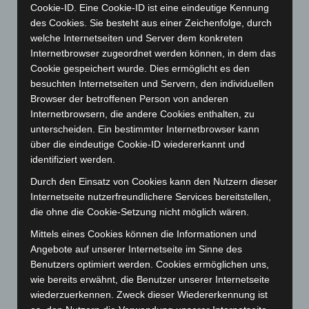
Cookie-ID. Eine Cookie-ID ist eine eindeutige Kennung
Mai 2024
(149)
des Cookies. Sie besteht aus einer Zeichenfolge, durch
April 2024
(102)
welche Internetseiten und Server dem konkreten
Internetbrowser zugeordnet werden können, in dem das
März 2024
(103)
Cookie gespeichert wurde. Dies ermöglicht es den
Februar 2024
(103)
besuchten Internetseiten und Servern, den individuellen
Januar 2024
(111)
Browser der betroffenen Person von anderen
Internetbrowsern, die andere Cookies enthalten, zu
Dezember 2023
(130)
unterscheiden. Ein bestimmter Internetbrowser kann
November 2023
(130)
über die eindeutige Cookie-ID wiedererkannt und
identifiziert werden.
Oktober 2023
(114)
September 2023
(133)
Durch den Einsatz von Cookies kann den Nutzern dieser
Internetseite nutzerfreundlichere Services bereitstellen,
August 2023
(134)
die ohne die Cookie-Setzung nicht möglich wären.
Juli 2023
(118)
Mittels eines Cookies können die Informationen und
Juni 2023
(142)
Angebote auf unserer Internetseite im Sinne des
Mai 2023
(139)
Benutzers optimiert werden. Cookies ermöglichen uns,
wie bereits erwähnt, die Benutzer unserer Internetseite
April 2023
(155)
wiederzuerkennen. Zweck dieser Wiedererkennung ist
März 2023
(174)