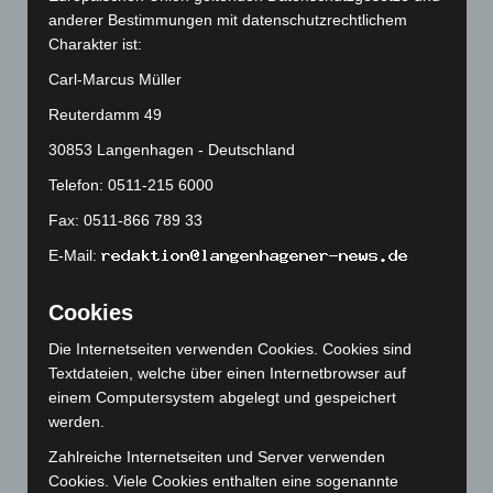
anderer Bestimmungen mit datenschutzrechtlichem
August 2025
(90)
Charakter ist:
Juli 2025
(90)
Carl-Marcus Müller
Juni 2025
(103)
Reuterdamm 49
Mai 2025
(112)
30853 Langenhagen - Deutschland
April 2025
(88)
Telefon: 0511-215 6000
März 2025
(111)
Februar 2025
(96)
Fax: 0511-866 789 33
Januar 2025
(88)
E-Mail:
Dezember 2024
(89)
Cookies
November 2024
(94)
Die Internetseiten verwenden Cookies. Cookies sind
Oktober 2024
(93)
Textdateien, welche über einen Internetbrowser auf
September 2024
(112)
einem Computersystem abgelegt und gespeichert
August 2024
(107)
werden.
Juli 2024
(89)
Zahlreiche Internetseiten und Server verwenden
Cookies. Viele Cookies enthalten eine sogenannte
Juni 2024
(107)