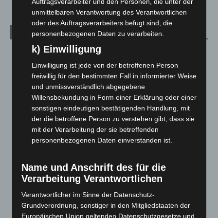
Auftragsverarbeiter und den Personen, die unter der
unmittelbaren Verantwortung des Verantwortlichen
oder des Auftragsverarbeiters befugt sind, die
Archiv
personenbezogenen Daten zu verarbeiten.
k) Einwilligung
August 2026
(14)
Einwilligung ist jede von der betroffenen Person
Juli 2026
(73)
freiwillig für den bestimmten Fall in informierter Weise
Juni 2026
(139)
und unmissverständlich abgegebene
Mai 2026
(99)
Willensbekundung in Form einer Erklärung oder einer
sonstigen eindeutigen bestätigenden Handlung, mit
April 2026
(99)
der die betroffene Person zu verstehen gibt, dass sie
März 2026
(115)
mit der Verarbeitung der sie betreffenden
Februar 2026
(109)
personenbezogenen Daten einverstanden ist.
Januar 2026
(122)
Name und Anschrift des für die
Dezember 2025
(103)
Verarbeitung Verantwortlichen
November 2025
(114)
Verantwortlicher im Sinne der Datenschutz-
Oktober 2025
(112)
Grundverordnung, sonstiger in den Mitgliedstaaten der
September 2025
(93)
Europäischen Union geltenden Datenschutzgesetze und