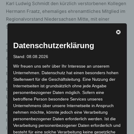
Karl Ludwig Schmidt den kürzlich verstorbenen Kollegen
Hermann Fraatz, ehemaliges ehrenamtliches Mitglied im
Regionalvorstand Niedersachsen Mitte, mit einer
Schweigeminute würdigte.
„Lassen Sie uns mutig sein und niemals aufgeben. Stark
Datenschutzerklärung
sein für diejenigen, die uns brauchen, und liebevoll für
Stand: 08.08.2026
alle handeln,“ so Falk Wook in seiner Predigt. Seit zwei
Jahren ist er offiziell im Ruhestand, doch seine Berufung
Wir freuen uns sehr über Ihr Interesse an unserem
Unternehmen. Datenschutz hat einen besonders hohen
bleibt weiterhin, wie er sagt, immer ein Teil von ihm. In
Stellenwert für die Geschäftsleitung. Eine Nutzung der
seiner neuen Funktion im Ortsverband freut er sich
Internetseiten ist grundsätzlich ohne jede Angabe
besonders darauf, eine Verbindung mit allen
personenbezogener Daten möglich. Sofern eine
Langenhagener Johannitern aufzubauen. „Ich ticke
betroffene Person besondere Services unseres
anders, aber das ist eine gute Sache, weil ich eine
Unternehmens über unsere Internetseite in Anspruch
andere Perspektive mit einbringe und wir voneinander
nehmen möchte, könnte jedoch eine Verarbeitung
personenbezogener Daten erforderlich werden. Ist die
lernen können. Ich bin gespannt auf die Erfahrungen,
Verarbeitung personenbezogener Daten erforderlich und
insbesondere im Bereich der Beratungstätigkeiten. Ich
besteht für eine solche Verarbeitung keine gesetzliche