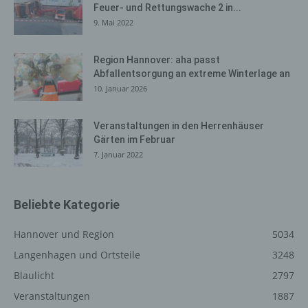
Feuer- und Rettungswache 2 in...
gelöscht werden. Dies ist in allen gängigen
9. Mai 2022
Internetbrowsern möglich. Deaktiviert die betroffene
Person die Setzung von Cookies in dem genutzten
Internetbrowser, sind unter Umständen nicht alle
Region Hannover: aha passt
Abfallentsorgung an extreme Winterlage an
Funktionen unserer Internetseite vollumfänglich nutzbar.
10. Januar 2026
Erfassung von allgemeinen Daten
und Informationen
Veranstaltungen in den Herrenhäuser
Gärten im Februar
Die Internetseite erfasst mit jedem Aufruf der
7. Januar 2022
Internetseite durch eine betroffene Person oder ein
automatisiertes System eine Reihe von allgemeinen
Daten und Informationen. Diese allgemeinen Daten und
Beliebte Kategorie
Informationen werden in den Logfiles des Servers
gespeichert. Erfasst werden können die (1) verwendeten
Hannover und Region
5034
Browsertypen und Versionen, (2) das vom zugreifenden
Langenhagen und Ortsteile
3248
System verwendete Betriebssystem, (3) die
Internetseite, von welcher ein zugreifendes System auf
Blaulicht
2797
unsere Internetseite gelangt (sogenannte Referrer), (4)
Veranstaltungen
1887
die Unterwebseiten, welche über ein zugreifendes