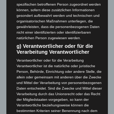
Februar 2026
(109)
spezifischen betroffenen Person zugeordnet werden
Januar 2026
(122)
können, sofern diese zusätzlichen Informationen
gesondert aufbewahrt werden und technischen und
Dezember 2025
(103)
organisatorischen Maßnahmen unterliegen, die
November 2025
(114)
gewährleisten, dass die personenbezogenen Daten
Oktober 2025
(112)
nicht einer identifizierten oder identifizierbaren
natürlichen Person zugewiesen werden.
September 2025
(93)
g) Verantwortlicher oder für die
August 2025
(90)
Verarbeitung Verantwortlicher
Juli 2025
(90)
Verantwortlicher oder für die Verarbeitung
Juni 2025
(103)
Verantwortlicher ist die natürliche oder juristische
Mai 2025
(112)
Person, Behörde, Einrichtung oder andere Stelle, die
allein oder gemeinsam mit anderen über die Zwecke
April 2025
(88)
und Mittel der Verarbeitung von personenbezogenen
März 2025
(111)
Daten entscheidet. Sind die Zwecke und Mittel dieser
Februar 2025
(96)
Verarbeitung durch das Unionsrecht oder das Recht
der Mitgliedstaaten vorgegeben, so kann der
Januar 2025
(88)
Verantwortliche beziehungsweise können die
Dezember 2024
(89)
bestimmten Kriterien seiner Benennung nach dem