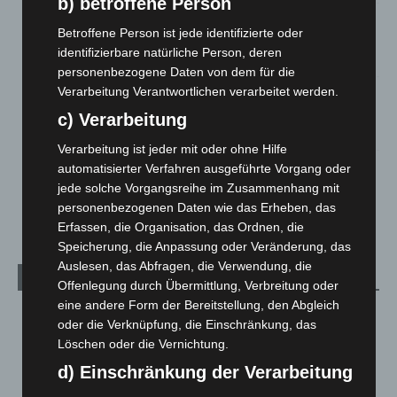
b) betroffene Person
Hannover: Polizei stoppt 166 Trunkenheitsfahrten bei
Betroffene Person ist jede identifizierte oder
Großkontrolle
identifizierbare natürliche Person, deren
2. August 2026
personenbezogene Daten von dem für die
Verarbeitung Verantwortlichen verarbeitet werden.
Hannover Klassik Open Air 2026: Französische Oper im
Maschpark
c) Verarbeitung
2. August 2026
Verarbeitung ist jeder mit oder ohne Hilfe
Schwarz Digits und Zscaler starten souveräne Cloud-
automatisierter Verfahren ausgeführte Vorgang oder
Sicherheitsplattform für Europa
jede solche Vorgangsreihe im Zusammenhang mit
2. August 2026
personenbezogenen Daten wie das Erheben, das
Erfassen, die Organisation, das Ordnen, die
Speicherung, die Anpassung oder Veränderung, das
Auslesen, das Abfragen, die Verwendung, die
Kategorien
Offenlegung durch Übermittlung, Verbreitung oder
eine andere Form der Bereitstellung, den Abgleich
Blaulicht
2.797
oder die Verknüpfung, die Einschränkung, das
Corona-News
712
Löschen oder die Vernichtung.
Hannover und Region
5.034
d) Einschränkung der Verarbeitung
Langenhagen und Ortsteile
3.249