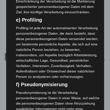
Einschränkung der Verarbeitung ist die Markierung
gespeicherter personenbezogener Daten mit dem
Leserbriefe
1
Ziel, ihre künftige Verarbeitung einzuschränken.
Menschen
2
e) Profiling
Über uns
1
Profiling ist jede Art der automatisierten Verarbeitung
Veranstaltungen
1.887
personenbezogener Daten, die darin besteht, dass
Welt
1.269
diese personenbezogenen Daten verwendet werden,
um bestimmte persönliche Aspekte, die sich auf eine
natürliche Person beziehen, zu bewerten,
insbesondere, um Aspekte bezüglich Arbeitsleistung,
Archiv
wirtschaftlicher Lage, Gesundheit, persönlicher
Vorlieben, Interessen, Zuverlässigkeit, Verhalten,
August 2026
(9)
Aufenthaltsort oder Ortswechsel dieser natürlichen
Juli 2026
(73)
Person zu analysieren oder vorherzusagen.
Juni 2026
(139)
f) Pseudonymisierung
Mai 2026
(99)
Pseudonymisierung ist die Verarbeitung
April 2026
(99)
personenbezogener Daten in einer Weise, auf welche
die personenbezogenen Daten ohne Hinzuziehung
März 2026
(115)
zusätzlicher Informationen nicht mehr einer