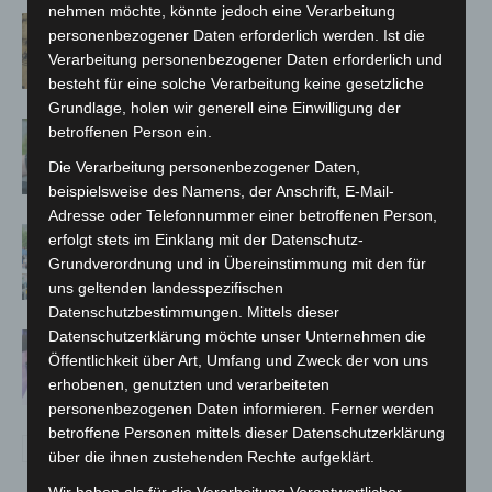
nehmen möchte, könnte jedoch eine Verarbeitung
Hannover Klassik Open Air 2026:
personenbezogener Daten erforderlich werden. Ist die
Französische Oper im Maschpark
Verarbeitung personenbezogener Daten erforderlich und
besteht für eine solche Verarbeitung keine gesetzliche
Grundlage, holen wir generell eine Einwilligung der
Langenhagen: Autofahrer mit 3,17
betroffenen Person ein.
Promille aus dem Verkehr gezogen
Die Verarbeitung personenbezogener Daten,
beispielsweise des Namens, der Anschrift, E-Mail-
Adresse oder Telefonnummer einer betroffenen Person,
Blaulichtmeile Langenhagen 2026:
erfolgt stets im Einklang mit der Datenschutz-
Polizei, Feuerwehr und Rettung
Grundverordnung und in Übereinstimmung mit den für
hautnah erleben
uns geltenden landesspezifischen
Datenschutzbestimmungen. Mittels dieser
Datenschutzerklärung möchte unser Unternehmen die
Polizei Langenhagen testet Aufnahme
Öffentlichkeit über Art, Umfang und Zweck der von uns
von Anzeigen per Videochat
erhobenen, genutzten und verarbeiteten
personenbezogenen Daten informieren. Ferner werden
betroffene Personen mittels dieser Datenschutzerklärung
über die ihnen zustehenden Rechte aufgeklärt.
Wir haben als für die Verarbeitung Verantwortlicher