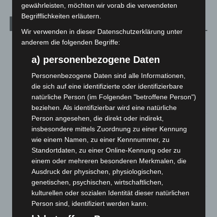
gewährleisten, möchten wir vorab die verwendeten
Begrifflichkeiten erläutern.
Aktuelle Beiträge
Wir verwenden in dieser Datenschutzerklärung unter
anderem die folgenden Begriffe:
Region Hannover: 21 neue Notfallsanitäter starten beim
Roten Kreuz
a) personenbezogene Daten
5. August 2026
Personenbezogene Daten sind alle Informationen,
Mann läuft mit Hockeyschläger über A7 – Polizei sucht
die sich auf eine identifizierte oder identifizierbare
Zeugen
natürliche Person (im Folgenden "betroffene Person")
5. August 2026
beziehen. Als identifizierbar wird eine natürliche
Person angesehen, die direkt oder indirekt,
Celle: Mensch stirbt bei Bagger-Unfall auf Baustelle
insbesondere mittels Zuordnung zu einer Kennung
5. August 2026
wie einem Namen, zu einer Kennnummer, zu
Standortdaten, zu einer Online-Kennung oder zu
Gasleitung bei McDonald’s-Umbau in Langenhagen
einem oder mehreren besonderen Merkmalen, die
beschädigt
Ausdruck der physischen, physiologischen,
5. August 2026
genetischen, psychischen, wirtschaftlichen,
kulturellen oder sozialen Identität dieser natürlichen
Anklage nach Abschaltung von „Archetyp Market“ erhoben
Person sind, identifiziert werden kann.
3. August 2026