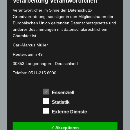
Verarbeitung Verantwortlichen
Mai 2022
(177)
Verantwortlicher im Sinne der Datenschutz-
April 2022
(198)
Grundverordnung, sonstiger in den Mitgliedstaaten der
März 2022
(221)
Europäischen Union geltenden Datenschutzgesetze und
anderer Bestimmungen mit datenschutzrechtlichem
Februar 2022
(189)
Charakter ist:
Januar 2022
(190)
Carl-Marcus Müller
Dezember 2021
(204)
Reuterdamm 49
November 2021
(215)
30853 Langenhagen - Deutschland
Oktober 2021
(171)
Telefon: 0511-215 6000
September 2021
(180)
August 2021
(154)
Fax: 0511-866 789 33
Juli 2021
(213)
E-Mail:
Essenziell
Juni 2021
(198)
Statistik
Cookies
Mai 2021
(200)
Externe Dienste
Die Internetseiten verwenden Cookies. Cookies sind
April 2021
(163)
Textdateien, welche über einen Internetbrowser auf
März 2021
(228)
✓ Akzeptieren
einem Computersystem abgelegt und gespeichert