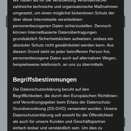
zahlreiche technische und organisatorische Maßnahmen
umgesetzt, um einen möglichst lückenlosen Schutz der
über diese Internetseite verarbeiteten
Wetter
personenbezogenen Daten sicherzustellen. Dennoch
können Internetbasierte Datenübertragungen
LANGENHAGEN
grundsätzlich Sicherheitslücken aufweisen, sodass ein
absoluter Schutz nicht gewährleistet werden kann. Aus
Überwiegend Bewölkt
diesem Grund steht es jeder betroffenen Person frei,
°
21.1
°
C
19.6
personenbezogene Daten auch auf alternativen Wegen,
beispielsweise telefonisch, an uns zu übermitteln.
°
19
Begriffsbestimmungen
78%
0.5m/s
63%
Die Datenschutzerklärung beruht auf den
DO.
FR.
SA.
SO.
MO.
Begrifflichkeiten, die durch den Europäischen Richtlinien-
29
°
24
°
27
°
31
°
31
°
und Verordnungsgeber beim Erlass der Datenschutz-
Grundverordnung (DS-GVO) verwendet wurden. Unsere
Datenschutzerklärung soll sowohl für die Öffentlichkeit
als auch für unsere Kunden und Geschäftspartner
einfach lesbar und verständlich sein. Um dies zu