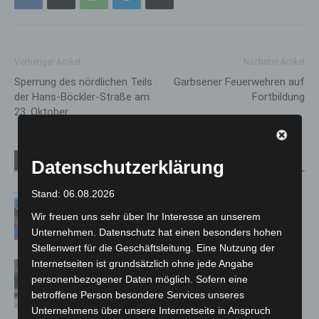
Vorheriger Artikel
Nächster Artikel
Sperrung des nördlichen Teils
Garbsener Feuerwehren auf
der Hans-Böckler-Straße am
Fortbildung
23. Oktober
Verwandte Artikel
Mehr vom Autor
Datenschutzerklärung
Stand: 06.08.2026
Mann läuft mit Hockeyschläger über
A7 – Polizei sucht Zeugen
Wir freuen uns sehr über Ihr Interesse an unserem
Unternehmen. Datenschutz hat einen besonders hohen
Stellenwert für die Geschäftsleitung. Eine Nutzung der
Internetseiten ist grundsätzlich ohne jede Angabe
Gasleitung bei McDonald’s-Umbau in
personenbezogener Daten möglich. Sofern eine
Langenhagen beschädigt
betroffene Person besondere Services unseres
Unternehmens über unsere Internetseite in Anspruch