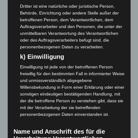
August 2023
(134)
Dritter ist eine natürliche oder juristische Person,
Juli 2023
(118)
Behörde, Einrichtung oder andere Stelle außer der
betroffenen Person, dem Verantwortlichen, dem
Juni 2023
(142)
Auftragsverarbeiter und den Personen, die unter der
Mai 2023
(139)
unmittelbaren Verantwortung des Verantwortlichen
April 2023
(155)
oder des Auftragsverarbeiters befugt sind, die
personenbezogenen Daten zu verarbeiten.
März 2023
(174)
k) Einwilligung
Februar 2023
(154)
Einwilligung ist jede von der betroffenen Person
Januar 2023
(140)
freiwillig für den bestimmten Fall in informierter Weise
Dezember 2022
(130)
und unmissverständlich abgegebene
November 2022
(167)
Willensbekundung in Form einer Erklärung oder einer
sonstigen eindeutigen bestätigenden Handlung, mit
Oktober 2022
(166)
der die betroffene Person zu verstehen gibt, dass sie
September 2022
(205)
mit der Verarbeitung der sie betreffenden
August 2022
(166)
personenbezogenen Daten einverstanden ist.
Juli 2022
(133)
Name und Anschrift des für die
Juni 2022
(167)