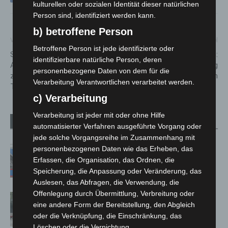
kulturellen oder sozialen Identität dieser natürlichen
Person sind, identifiziert werden kann.
b) betroffene Person
Vorheriger Artikel
Nächster Artikel
Betroffene Person ist jede identifizierte oder
Sachbeschädigungen an
Instandsetzungsarbeiten:
identifizierbare natürliche Person, deren
Autos in Hannover gehen
Hannover Airport – Sperrung
personenbezogene Daten von dem für die
zurück: Polizei identifiziert
der Nordbahn
Verarbeitung Verantwortlichen verarbeitet werden.
Tatverdächtigen
c) Verarbeitung
Verarbeitung ist jeder mit oder ohne Hilfe
Verwandte Artikel
Mehr vom Autor
automatisierter Verfahren ausgeführte Vorgang oder
jede solche Vorgangsreihe im Zusammenhang mit
Mann läuft mit Hockeyschläger über
personenbezogenen Daten wie das Erheben, das
A7 – Polizei sucht Zeugen
Erfassen, die Organisation, das Ordnen, die
Speicherung, die Anpassung oder Veränderung, das
Auslesen, das Abfragen, die Verwendung, die
Offenlegung durch Übermittlung, Verbreitung oder
Gasleitung bei McDonald’s-Umbau in
eine andere Form der Bereitstellung, den Abgleich
Langenhagen beschädigt
oder die Verknüpfung, die Einschränkung, das
Löschen oder die Vernichtung.