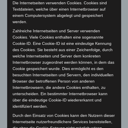
Die Internetseiten verwenden Cookies. Cookies sind
Februar 2026
(109)
Textdateien, welche über einen Internetbrowser auf
Januar 2026
(122)
einem Computersystem abgelegt und gespeichert
werden.
Dezember 2025
(103)
November 2025
(114)
Zahlreiche Internetseiten und Server verwenden
Cookies. Viele Cookies enthalten eine sogenannte
Oktober 2025
(112)
Cookie-ID. Eine Cookie-ID ist eine eindeutige Kennung
September 2025
(93)
des Cookies. Sie besteht aus einer Zeichenfolge, durch
welche Internetseiten und Server dem konkreten
August 2025
(90)
Internetbrowser zugeordnet werden können, in dem das
Juli 2025
(90)
Cookie gespeichert wurde. Dies ermöglicht es den
Juni 2025
(103)
besuchten Internetseiten und Servern, den individuellen
Browser der betroffenen Person von anderen
Mai 2025
(112)
Internetbrowsern, die andere Cookies enthalten, zu
April 2025
(88)
unterscheiden. Ein bestimmter Internetbrowser kann
März 2025
(111)
über die eindeutige Cookie-ID wiedererkannt und
identifiziert werden.
Februar 2025
(96)
Durch den Einsatz von Cookies kann den Nutzern dieser
Januar 2025
(88)
Internetseite nutzerfreundlichere Services bereitstellen,
Dezember 2024
(89)