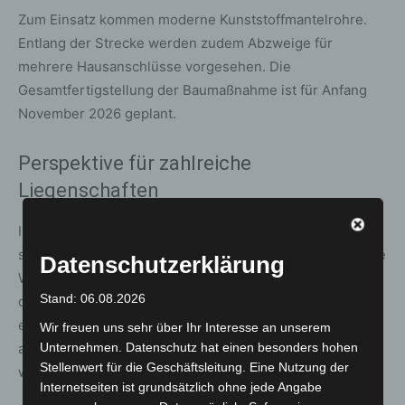
Zum Einsatz kommen moderne Kunststoffmantelrohre.
Entlang der Strecke werden zudem Abzweige für
mehrere Hausanschlüsse vorgesehen. Die
Gesamtfertigstellung der Baumaßnahme ist für Anfang
November 2026 geplant.
Perspektive für zahlreiche
Liegenschaften
Im Sanierungsbereich der Hindenburgstraße befinden
sich mehrere größere Liegenschaften, deren bestehende
Datenschutzerklärung
Wärmeerzeugungsanlagen in den kommenden Jahren
Stand: 06.08.2026
das Ende ihrer Lebensdauer erreichen oder bereits
erreicht haben. Diese Gebäude könnten perspektivisch
Wir freuen uns sehr über Ihr Interesse an unserem
an die Nahwärmeversorgung der EPL angeschlossen
Unternehmen. Datenschutz hat einen besonders hohen
Stellenwert für die Geschäftsleitung. Eine Nutzung der
werden.
Internetseiten ist grundsätzlich ohne jede Angabe