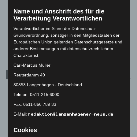
Langenhagen und Ortsteile
3.249
Name und Anschrift des für die
Leserbriefe
1
Verarbeitung Verantwortlichen
Menschen
2
Verantwortlicher im Sinne der Datenschutz-
Über uns
1
Grundverordnung, sonstiger in den Mitgliedstaaten der
Veranstaltungen
1.887
Europäischen Union geltenden Datenschutzgesetze und
anderer Bestimmungen mit datenschutzrechtlichem
Welt
1.269
Charakter ist:
Carl-Marcus Müller
Archiv
Reuterdamm 49
30853 Langenhagen - Deutschland
August 2026
(9)
Telefon: 0511-215 6000
Juli 2026
(73)
Fax: 0511-866 789 33
Juni 2026
(139)
E-Mail:
Mai 2026
(99)
April 2026
(99)
Cookies
März 2026
(115)