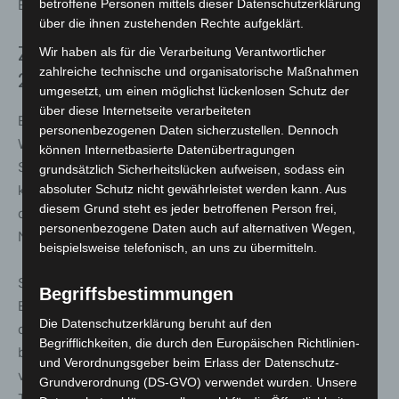
Energieversorgung in Langenhagen.
betroffene Personen mittels dieser Datenschutzerklärung
über die ihnen zustehenden Rechte aufgeklärt.
Ziel: vollständig regenerative Wärme bis
Wir haben als für die Verarbeitung Verantwortlicher
zahlreiche technische und organisatorische Maßnahmen
2035
umgesetzt, um einen möglichst lückenlosen Schutz der
über diese Internetseite verarbeiteten
Ein weiterer wichtiger Schritt steht bereits bevor: Die
personenbezogenen Daten sicherzustellen. Dennoch
Wärmenetze im Bereich Hindenburgstraße und
können Internetbasierte Datenübertragungen
Stadtmitte mit der Energiezentrale Schildhof sollen im
grundsätzlich Sicherheitslücken aufweisen, sodass ein
kommenden Jahr miteinander verbunden werden. Durch
absoluter Schutz nicht gewährleistet werden kann. Aus
diesem Grund steht es jeder betroffenen Person frei,
diesen Netzverbund kann die Leistungsfähigkeit beider
personenbezogene Daten auch auf alternativen Wegen,
Netze weiter gesteigert werden.
beispielsweise telefonisch, an uns zu übermitteln.
Schon heute liegt der Anteil regenerativer
Begriffsbestimmungen
Energiequellen in der Energiezentrale Schildhof über
Die Datenschutzerklärung beruht auf den
dem gesetzlich definierten Zwischenziel von 30 Prozent
Begrifflichkeiten, die durch den Europäischen Richtlinien-
bis zum Jahr 2030, wie es das Wärmeplanungsgesetz
und Verordnungsgeber beim Erlass der Datenschutz-
vorsieht. EPL arbeitet derzeit an einer umfassenden
Grundverordnung (DS-GVO) verwendet wurden. Unsere
Transformationsplanung, um die Wärmeerzeugung