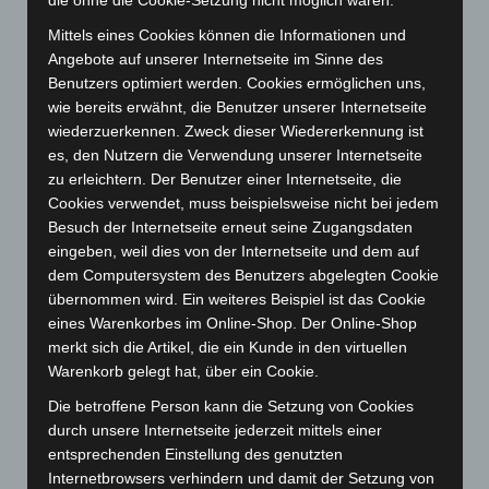
die ohne die Cookie-Setzung nicht möglich wären.
November 2024
(94)
Mittels eines Cookies können die Informationen und
Oktober 2024
(93)
Angebote auf unserer Internetseite im Sinne des
Benutzers optimiert werden. Cookies ermöglichen uns,
September 2024
(112)
wie bereits erwähnt, die Benutzer unserer Internetseite
August 2024
(107)
wiederzuerkennen. Zweck dieser Wiedererkennung ist
Juli 2024
(89)
es, den Nutzern die Verwendung unserer Internetseite
zu erleichtern. Der Benutzer einer Internetseite, die
Juni 2024
(107)
Cookies verwendet, muss beispielsweise nicht bei jedem
Mai 2024
(149)
Besuch der Internetseite erneut seine Zugangsdaten
April 2024
(102)
eingeben, weil dies von der Internetseite und dem auf
dem Computersystem des Benutzers abgelegten Cookie
März 2024
(103)
übernommen wird. Ein weiteres Beispiel ist das Cookie
Februar 2024
(103)
eines Warenkorbes im Online-Shop. Der Online-Shop
merkt sich die Artikel, die ein Kunde in den virtuellen
Januar 2024
(111)
Warenkorb gelegt hat, über ein Cookie.
Dezember 2023
(130)
Die betroffene Person kann die Setzung von Cookies
November 2023
(130)
durch unsere Internetseite jederzeit mittels einer
Oktober 2023
(114)
entsprechenden Einstellung des genutzten
Internetbrowsers verhindern und damit der Setzung von
September 2023
(133)