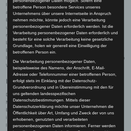
personenbezogener Daten möglich. Sofern eine
Im Rahmen der Transformations- und Ausbauplanung für
betroffene Person besondere Services unseres
alle sechs Wärmenetze der EPL wurde das
Unternehmens über unsere Internetseite in Anspruch
Erweiterungsgebiet Hindenburgstraße detailliert
nehmen möchte, könnte jedoch eine Verarbeitung
personenbezogener Daten erforderlich werden. Ist die
untersucht. Dabei wurde ein jährlicher Wärmebedarf von
Verarbeitung personenbezogener Daten erforderlich und
rund 3.000 Megawattstunden ermittelt. Für erste
besteht für eine solche Verarbeitung keine gesetzliche
Liegenschaften entlang der Hindenburgstraße sowie im
Grundlage, holen wir generell eine Einwilligung der
Bereich Luhe- und Oertzeweg haben Eigentümer bereits
betroffenen Person ein.
Interesse an einer zukunftsfähigen und klimaschonenden
Die Verarbeitung personenbezogener Daten,
Wärmeversorgung bekundet.
beispielsweise des Namens, der Anschrift, E-Mail-
Adresse oder Telefonnummer einer betroffenen Person,
Investition von rund 2,5 Millionen Euro
erfolgt stets im Einklang mit der Datenschutz-
Grundverordnung und in Übereinstimmung mit den für
uns geltenden landesspezifischen
Die zu erwartenden Investitionskosten für die aktuelle
Datenschutzbestimmungen. Mittels dieser
Netzerweiterung belaufen sich auf rund 2,5 Millionen
Datenschutzerklärung möchte unser Unternehmen die
Euro. Der weitere Ausbau des Wärmenetzes im Quartier
Öffentlichkeit über Art, Umfang und Zweck der von uns
ist in den kommenden Jahren vorgesehen und Teil einer
erhobenen, genutzten und verarbeiteten
langfristigen Strategie zur klimafreundlichen
personenbezogenen Daten informieren. Ferner werden