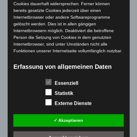
Cookies dauerhaft widersprechen. Ferner können
August 2023
(134)
bereits gesetzte Cookies jederzeit über einen
Juli 2023
(118)
Internetbrowser oder andere Softwareprogramme
gelöscht werden. Dies ist in allen gängigen
Juni 2023
(142)
Internetbrowsern möglich. Deaktiviert die betroffene
Mai 2023
(139)
Person die Setzung von Cookies in dem genutzten
April 2023
(155)
Internetbrowser, sind unter Umständen nicht alle
Funktionen unserer Internetseite vollumfänglich nutzbar.
März 2023
(174)
Februar 2023
(154)
Erfassung von allgemeinen Daten
Januar 2023
(140)
und Informationen
Dezember 2022
(130)
Essenziell
Die Internetseite erfasst mit jedem Aufruf der
November 2022
(167)
Internetseite durch eine betroffene Person oder ein
Statistik
automatisiertes System eine Reihe von allgemeinen
Oktober 2022
(166)
Externe Dienste
Daten und Informationen. Diese allgemeinen Daten und
September 2022
(205)
Informationen werden in den Logfiles des Servers
August 2022
(166)
gespeichert. Erfasst werden können die (1) verwendeten
✓ Akzeptieren
Browsertypen und Versionen, (2) das vom zugreifenden
Juli 2022
(133)
System verwendete Betriebssystem, (3) die
Juni 2022
(167)