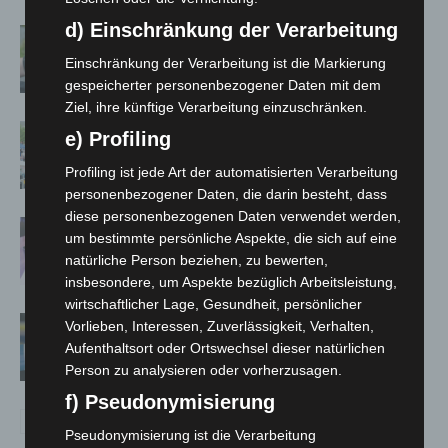
d) Einschränkung der Verarbeitung
Langenhagen: Autofahrer mit 3,17
Promille aus dem Verkehr gezogen
Einschränkung der Verarbeitung ist die Markierung
gespeicherter personenbezogener Daten mit dem
Ziel, ihre künftige Verarbeitung einzuschränken.
Blaulichtmeile Langenhagen 2026:
e) Profiling
Polizei, Feuerwehr und Rettung
Profiling ist jede Art der automatisierten Verarbeitung
hautnah erleben
personenbezogener Daten, die darin besteht, dass
diese personenbezogenen Daten verwendet werden,
Polizei Langenhagen testet Aufnahme
um bestimmte persönliche Aspekte, die sich auf eine
von Anzeigen per Videochat
natürliche Person beziehen, zu bewerten,
insbesondere, um Aspekte bezüglich Arbeitsleistung,
wirtschaftlicher Lage, Gesundheit, persönlicher
Vermisste Seniorin aus Godshorn tot
Vorlieben, Interessen, Zuverlässigkeit, Verhalten,
aufgefunden
Aufenthaltsort oder Ortswechsel dieser natürlichen
Person zu analysieren oder vorherzusagen.
f) Pseudonymisierung
Pseudonymisierung ist die Verarbeitung