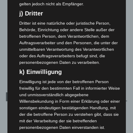
gelten jedoch nicht als Empfänger.
Hannover: Polizei stoppt 166 Trunkenheitsfahrten bei
j) Dritter
Großkontrolle
Dritter ist eine natürliche oder juristische Person,
2. August 2026
Behörde, Einrichtung oder andere Stelle außer der
Hannover Klassik Open Air 2026: Französische Oper im
betroffenen Person, dem Verantwortlichen, dem
Maschpark
Auftragsverarbeiter und den Personen, die unter der
2. August 2026
unmittelbaren Verantwortung des Verantwortlichen
oder des Auftragsverarbeiters befugt sind, die
Schwarz Digits und Zscaler starten souveräne Cloud-
personenbezogenen Daten zu verarbeiten.
Sicherheitsplattform für Europa
k) Einwilligung
2. August 2026
Einwilligung ist jede von der betroffenen Person
freiwillig für den bestimmten Fall in informierter Weise
und unmissverständlich abgegebene
Kategorien
Willensbekundung in Form einer Erklärung oder einer
sonstigen eindeutigen bestätigenden Handlung, mit
Blaulicht
2.797
der die betroffene Person zu verstehen gibt, dass sie
Corona-News
712
mit der Verarbeitung der sie betreffenden
Hannover und Region
5.034
personenbezogenen Daten einverstanden ist.