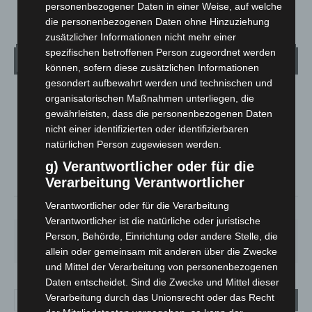
personenbezogener Daten in einer Weise, auf welche
die personenbezogenen Daten ohne Hinzuziehung
zusätzlicher Informationen nicht mehr einer
spezifischen betroffenen Person zugeordnet werden
Wetter
können, sofern diese zusätzlichen Informationen
gesondert aufbewahrt werden und technischen und
organisatorischen Maßnahmen unterliegen, die
LANGENHAGEN
gewährleisten, dass die personenbezogenen Daten
Überwiegend Bewölkt
nicht einer identifizierten oder identifizierbaren
°
21.1
°
C
natürlichen Person zugewiesen werden.
19.6
g) Verantwortlicher oder für die
°
19
Verarbeitung Verantwortlicher
Verantwortlicher oder für die Verarbeitung
78%
0.5m/s
63%
Verantwortlicher ist die natürliche oder juristische
DO.
FR.
SA.
SO.
MO.
Person, Behörde, Einrichtung oder andere Stelle, die
29
°
24
°
27
°
31
°
31
°
allein oder gemeinsam mit anderen über die Zwecke
und Mittel der Verarbeitung von personenbezogenen
Daten entscheidet. Sind die Zwecke und Mittel dieser
Verarbeitung durch das Unionsrecht oder das Recht