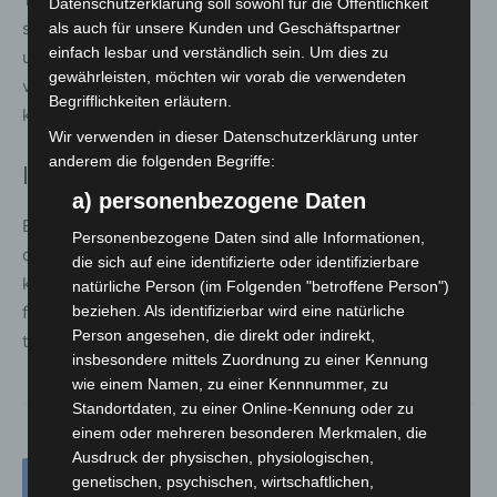
Datenschutzerklärung soll sowohl für die Öffentlichkeit
schrittweise weiter auf erneuerbare Energien
als auch für unsere Kunden und Geschäftspartner
einfach lesbar und verständlich sein. Um dies zu
umzustellen. Ziel ist es, bis zum Jahr 2035 eine
gewährleisten, möchten wir vorab die verwendeten
vollständig regenerative Wärmeversorgung anbieten zu
Begrifflichkeiten erläutern.
können.
Wir verwenden in dieser Datenschutzerklärung unter
anderem die folgenden Begriffe:
Informationen für Interessierte
a) personenbezogene Daten
Eigentümerinnen und Eigentümer im betroffenen Gebiet,
Personenbezogene Daten sind alle Informationen,
die Interesse an einem Nahwärmeanschluss haben,
die sich auf eine identifizierte oder identifizierbare
können sich jederzeit bei der EPL melden. Anfragen sind
natürliche Person (im Folgenden "betroffene Person")
formlos per E-Mail an info@epl-energie.de möglich oder
beziehen. Als identifizierbar wird eine natürliche
Person angesehen, die direkt oder indirekt,
telefonisch unter 0511 22060/123 und /124.
insbesondere mittels Zuordnung zu einer Kennung
wie einem Namen, zu einer Kennnummer, zu
Standortdaten, zu einer Online-Kennung oder zu
einem oder mehreren besonderen Merkmalen, die
Ausdruck der physischen, physiologischen,
genetischen, psychischen, wirtschaftlichen,