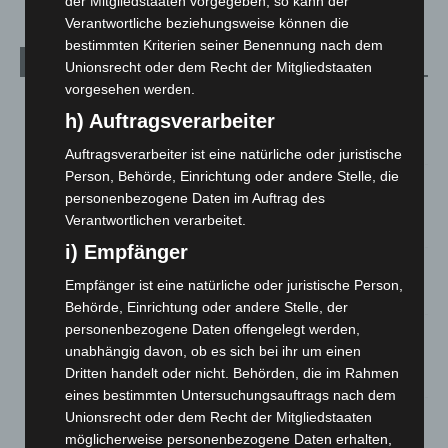
der Mitgliedstaaten vorgegeben, so kann der
Verantwortliche beziehungsweise können die
bestimmten Kriterien seiner Benennung nach dem
Aktuelle Beiträge
Unionsrecht oder dem Recht der Mitgliedstaaten
vorgesehen werden.
Region Hannover: 21 neue Notfallsanitäter starten beim
h) Auftragsverarbeiter
Roten Kreuz
5. August 2026
Auftragsverarbeiter ist eine natürliche oder juristische
Person, Behörde, Einrichtung oder andere Stelle, die
Mann läuft mit Hockeyschläger über A7 – Polizei sucht
personenbezogene Daten im Auftrag des
Zeugen
Verantwortlichen verarbeitet.
5. August 2026
i) Empfänger
Celle: Mensch stirbt bei Bagger-Unfall auf Baustelle
Empfänger ist eine natürliche oder juristische Person,
5. August 2026
Behörde, Einrichtung oder andere Stelle, der
personenbezogene Daten offengelegt werden,
Gasleitung bei McDonald’s-Umbau in Langenhagen
unabhängig davon, ob es sich bei ihr um einen
beschädigt
Dritten handelt oder nicht. Behörden, die im Rahmen
5. August 2026
eines bestimmten Untersuchungsauftrags nach dem
Unionsrecht oder dem Recht der Mitgliedstaaten
Anklage nach Abschaltung von „Archetyp Market“ erhoben
möglicherweise personenbezogene Daten erhalten,
3. August 2026