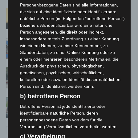
Personenbezogene Daten sind alle Informationen,
Hannover: Erste Tigermücken-
die sich auf eine identifizierte oder identifizierbare
Population in Niedersachsen entdeckt
natürliche Person (im Folgenden "betroffene Person")
beziehen. Als identifizierbar wird eine natürliche
Person angesehen, die direkt oder indirekt,
insbesondere mittels Zuordnung zu einer Kennung
Mann läuft mit Hockeyschläger über
wie einem Namen, zu einer Kennnummer, zu
A7 – Polizei sucht Zeugen
Standortdaten, zu einer Online-Kennung oder zu
einem oder mehreren besonderen Merkmalen, die
Ausdruck der physischen, physiologischen,
Gasleitung bei McDonald’s-Umbau in
genetischen, psychischen, wirtschaftlichen,
Langenhagen beschädigt
kulturellen oder sozialen Identität dieser natürlichen
Person sind, identifiziert werden kann.
b) betroffene Person
Langenhagen: Autofahrer mit 3,17
Betroffene Person ist jede identifizierte oder
Promille aus dem Verkehr gezogen
identifizierbare natürliche Person, deren
personenbezogene Daten von dem für die
Verarbeitung Verantwortlichen verarbeitet werden.
c) Verarbeitung