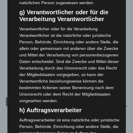
eingedämmt
natürlichen Person zugewiesen werden.
6. August 2026
g) Verantwortlicher oder für die
Verarbeitung Verantwortlicher
Region Hannover: 21 neue Notfallsanitäter starten beim
Roten Kreuz
Verantwortlicher oder für die Verarbeitung
5. August 2026
Verantwortlicher ist die natürliche oder juristische
Person, Behörde, Einrichtung oder andere Stelle, die
Mann läuft mit Hockeyschläger über A7 – Polizei sucht
allein oder gemeinsam mit anderen über die Zwecke
Zeugen
und Mittel der Verarbeitung von personenbezogenen
5. August 2026
Daten entscheidet. Sind die Zwecke und Mittel dieser
Verarbeitung durch das Unionsrecht oder das Recht
Celle: Mensch stirbt bei Bagger-Unfall auf Baustelle
der Mitgliedstaaten vorgegeben, so kann der
5. August 2026
Verantwortliche beziehungsweise können die
bestimmten Kriterien seiner Benennung nach dem
Unionsrecht oder dem Recht der Mitgliedstaaten
vorgesehen werden.
Kategorien
h) Auftragsverarbeiter
Blaulicht
2.799
Auftragsverarbeiter ist eine natürliche oder juristische
Corona-News
712
Person, Behörde, Einrichtung oder andere Stelle, die
Hannover und Region
5.039