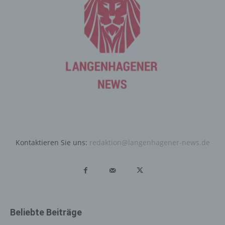
Angriffen auf unsere informationstechnologischen
Systeme dienen.
Bei der Nutzung dieser allgemeinen Daten und
Informationen ziehen wird keine Rückschlüsse auf die
betroffene Person. Diese Informationen werden vielmehr
benötigt, um (1) die Inhalte unserer Internetseite korrekt
auszuliefern, (2) die Inhalte unserer Internetseite sowie
die Werbung für diese zu optimieren, (3) die dauerhafte
Funktionsfähigkeit unserer informationstechnologischen
Systeme und der Technik unserer Internetseite zu
gewährleisten sowie (4) um Strafverfolgungsbehörden
im Falle eines Cyberangriffes die zur Strafverfolgung
notwendigen Informationen bereitzustellen. Diese
Kontaktieren Sie uns:
redaktion@langenhagener-news.de
anonym erhobenen Daten und Informationen werden
durch uns daher einerseits statistisch und ferner mit dem
Ziel ausgewertet, den Datenschutz und die
Datensicherheit in unserem Unternehmen zu erhöhen,
um letztlich ein optimales Schutzniveau für die von uns
verarbeiteten personenbezogenen Daten
Beliebte Beiträge
sicherzustellen. Die anonymen Daten der Server-Logfiles