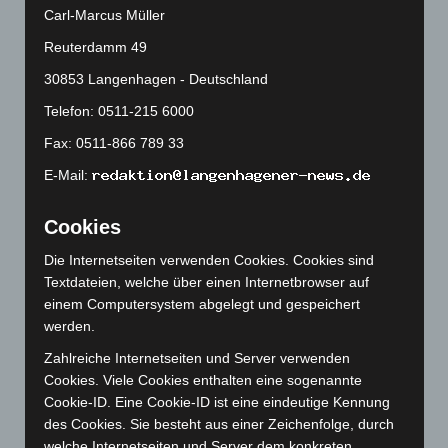
Dezember 2024
(89)
Carl-Marcus Müller
November 2024
(94)
Reuterdamm 49
Oktober 2024
(93)
30853 Langenhagen - Deutschland
September 2024
(112)
Telefon: 0511-215 6000
August 2024
(107)
Fax: 0511-866 789 33
Juli 2024
(89)
E-Mail:
Juni 2024
(107)
Mai 2024
(149)
Cookies
April 2024
(102)
Die Internetseiten verwenden Cookies. Cookies sind
März 2024
(103)
Textdateien, welche über einen Internetbrowser auf
einem Computersystem abgelegt und gespeichert
Februar 2024
(103)
werden.
Januar 2024
(111)
Zahlreiche Internetseiten und Server verwenden
Dezember 2023
(130)
Cookies. Viele Cookies enthalten eine sogenannte
November 2023
(130)
Cookie-ID. Eine Cookie-ID ist eine eindeutige Kennung
des Cookies. Sie besteht aus einer Zeichenfolge, durch
Oktober 2023
(114)
welche Internetseiten und Server dem konkreten