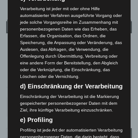
Verarbeitung ist jeder mit oder ohne Hilfe
automatisierter Verfahren ausgeführte Vorgang oder
jede solche Vorgangsreihe im Zusammenhang mit
Wetter
personenbezogenen Daten wie das Erheben, das
Erfassen, die Organisation, das Ordnen, die
Speicherung, die Anpassung oder Veränderung, das
LANGENHAGEN
Auslesen, das Abfragen, die Verwendung, die
Bedeckt
Offenlegung durch Übermittlung, Verbreitung oder
°
32.2
eine andere Form der Bereitstellung, den Abgleich
°
C
30.9
oder die Verknüpfung, die Einschränkung, das
°
29.9
Löschen oder die Vernichtung.
d) Einschränkung der Verarbeitung
21%
2.7m/s
100%
Einschränkung der Verarbeitung ist die Markierung
gespeicherter personenbezogener Daten mit dem
SO.
MO.
DI.
MI.
DO.
33
°
27
°
23
°
27
°
30
°
Ziel, ihre künftige Verarbeitung einzuschränken.
e) Profiling
Profiling ist jede Art der automatisierten Verarbeitung
personenbezogener Daten, die darin besteht, dass