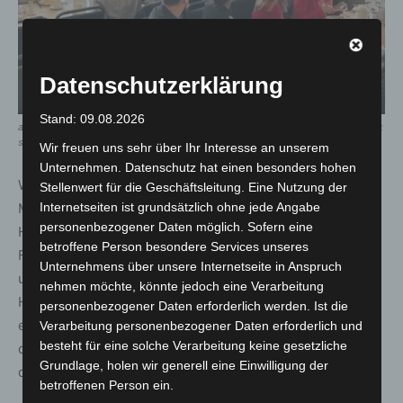
Datenschutzerklärung
Stand: 09.08.2026
ausbildungsfrühstück stärkt regionale zusammenarbeit in langenhagen. – foto:
stadt langenhagen
Wir freuen uns sehr über Ihr Interesse an unserem
Unternehmen. Datenschutz hat einen besonders hohen
Weitere wertvolle Impulse gab auch Tornike
Stellenwert für die Geschäftsleitung. Eine Nutzung der
Murtskhvaladze vom Welcome Center der Region
Internetseiten ist grundsätzlich ohne jede Angabe
personenbezogener Daten möglich. Sofern eine
Hannover, das Unternehmen bei der Integration von
betroffene Person besondere Services unseres
Fachkräften und Auszubildenden aus dem Ausland
Unternehmens über unsere Internetseite in Anspruch
unterstützt. Marcus Voitel von der Koordinierungsstelle
nehmen möchte, könnte jedoch eine Verarbeitung
Hochschule und Beruf der Region Hannover gab zudem
personenbezogener Daten erforderlich werden. Ist die
ein Update zum Programm „Umsteigen statt Aussteigen“,
Verarbeitung personenbezogener Daten erforderlich und
besteht für eine solche Verarbeitung keine gesetzliche
das Studienabbrechende berät und unter anderem bei
Grundlage, holen wir generell eine Einwilligung der
der Suche nach einem Ausbildungsplatz unterstützt.
betroffenen Person ein.