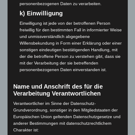
März 2026
(115)
personenbezogenen Daten zu verarbeiten.
Februar 2026
(109)
k) Einwilligung
Januar 2026
(122)
Einwilligung ist jede von der betroffenen Person
Dezember 2025
(103)
freiwillig für den bestimmten Fall in informierter Weise
und unmissverständlich abgegebene
November 2025
(114)
Willensbekundung in Form einer Erklärung oder einer
Oktober 2025
(112)
sonstigen eindeutigen bestätigenden Handlung, mit
September 2025
(93)
der die betroffene Person zu verstehen gibt, dass sie
mit der Verarbeitung der sie betreffenden
August 2025
(90)
personenbezogenen Daten einverstanden ist.
Juli 2025
(90)
Juni 2025
(103)
Name und Anschrift des für die
Mai 2025
(112)
Verarbeitung Verantwortlichen
April 2025
(88)
Verantwortlicher im Sinne der Datenschutz-
März 2025
(111)
Grundverordnung, sonstiger in den Mitgliedstaaten der
Europäischen Union geltenden Datenschutzgesetze und
Februar 2025
(96)
anderer Bestimmungen mit datenschutzrechtlichem
Januar 2025
(88)
Charakter ist: