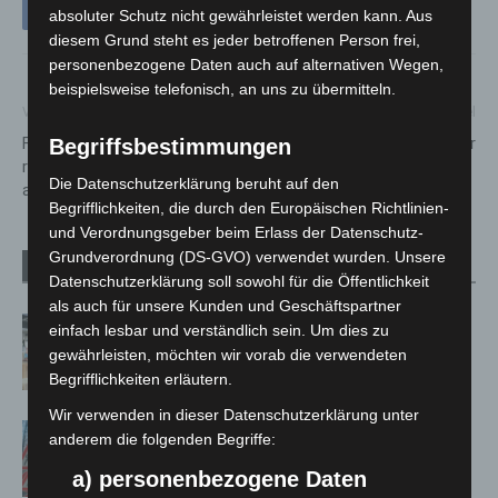
absoluter Schutz nicht gewährleistet werden kann. Aus
diesem Grund steht es jeder betroffenen Person frei,
personenbezogene Daten auch auf alternativen Wegen,
beispielsweise telefonisch, an uns zu übermitteln.
Vorheriger Artikel
Nächster Artikel
Filmreife Tat auf der A2: Diebe
Ostern geänderte Müllabfuhr
Begriffsbestimmungen
rauben Lkw während der Fahrt
Die Datenschutzerklärung beruht auf den
aus
Begrifflichkeiten, die durch den Europäischen Richtlinien-
und Verordnungsgeber beim Erlass der Datenschutz-
Grundverordnung (DS-GVO) verwendet wurden. Unsere
Verwandte Artikel
Mehr vom Autor
Datenschutzerklärung soll sowohl für die Öffentlichkeit
als auch für unsere Kunden und Geschäftspartner
Kunst trifft Weingenuss: Barbara-
einfach lesbar und verständlich sein. Um dies zu
Susann Mehring zeigt ihre Werke im
gewährleisten, möchten wir vorab die verwendeten
Jacques’ Wein-Depot Isernhagen
Begrifflichkeiten erläutern.
Wir verwenden in dieser Datenschutzerklärung unter
A2: Zweite Turbobaustelle startet
anderem die folgenden Begriffe:
zwischen Hannover-West und
a) personenbezogene Daten
Bothfeld