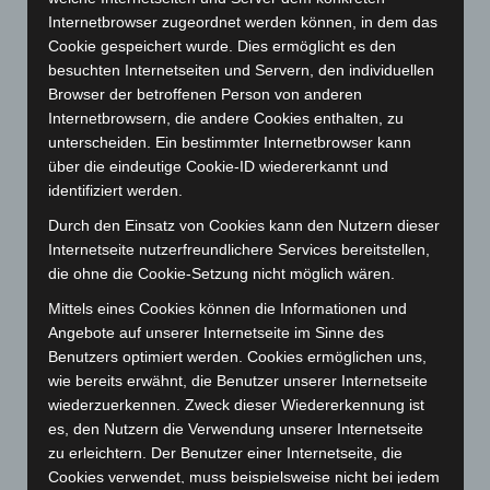
September 2023
(133)
Internetbrowser zugeordnet werden können, in dem das
August 2023
(134)
Cookie gespeichert wurde. Dies ermöglicht es den
besuchten Internetseiten und Servern, den individuellen
Juli 2023
(118)
Browser der betroffenen Person von anderen
Juni 2023
(142)
Internetbrowsern, die andere Cookies enthalten, zu
Mai 2023
(139)
unterscheiden. Ein bestimmter Internetbrowser kann
über die eindeutige Cookie-ID wiedererkannt und
April 2023
(155)
identifiziert werden.
März 2023
(174)
Durch den Einsatz von Cookies kann den Nutzern dieser
Februar 2023
(154)
Internetseite nutzerfreundlichere Services bereitstellen,
Januar 2023
(140)
die ohne die Cookie-Setzung nicht möglich wären.
Dezember 2022
(130)
Mittels eines Cookies können die Informationen und
Angebote auf unserer Internetseite im Sinne des
November 2022
(167)
Benutzers optimiert werden. Cookies ermöglichen uns,
Oktober 2022
(166)
wie bereits erwähnt, die Benutzer unserer Internetseite
September 2022
(205)
wiederzuerkennen. Zweck dieser Wiedererkennung ist
es, den Nutzern die Verwendung unserer Internetseite
August 2022
(166)
zu erleichtern. Der Benutzer einer Internetseite, die
Juli 2022
(133)
Cookies verwendet, muss beispielsweise nicht bei jedem