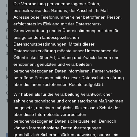
Die Verarbeitung personenbezogener Daten,
Die Vorträge und praktischen Einblicke sorgten für einen
beispielsweise des Namens, der Anschrift, E-Mail-
lebhaften Austausch und regen Dialog unter den
Adresse oder Telefonnummer einer betroffenen Person,
Teilnehmenden. Die Veranstalter,
Ausbildung im Verbund
erfolgt stets im Einklang mit der Datenschutz-
pro regio e.V.
und die Wirtschaftsförderung der Stadt
Grundverordnung und in Übereinstimmung mit den für
Langenhagen, ziehen ein positives Fazit: „Der Austausch
uns geltenden landesspezifischen
Datenschutzbestimmungen. Mittels dieser
und die Vernetzung der Teilnehmenden waren wieder
Datenschutzerklärung möchte unser Unternehmen die
sehr bereichernd“, so Yvonne Salewski von
pro regio e.V.
Öffentlichkeit über Art, Umfang und Zweck der von uns
erhobenen, genutzten und verarbeiteten
Interessierte für das nächste Ausbildungsfrühstück
personenbezogenen Daten informieren. Ferner werden
können sich gerne an Jörg Hollemann
betroffene Personen mittels dieser Datenschutzerklärung
(Wirtschaftsförderung Stadt Langenhagen, Tel.:
über die ihnen zustehenden Rechte aufgeklärt.
0511/7307-2312) oder Yvonne Salewski (pro regio e.V.,
Wir haben als für die Verarbeitung Verantwortlicher
Tel.: 05173-92590-12) wenden.
zahlreiche technische und organisatorische Maßnahmen
umgesetzt, um einen möglichst lückenlosen Schutz der
über diese Internetseite verarbeiteten
personenbezogenen Daten sicherzustellen. Dennoch
können Internetbasierte Datenübertragungen
grundsätzlich Sicherheitslücken aufweisen, sodass ein