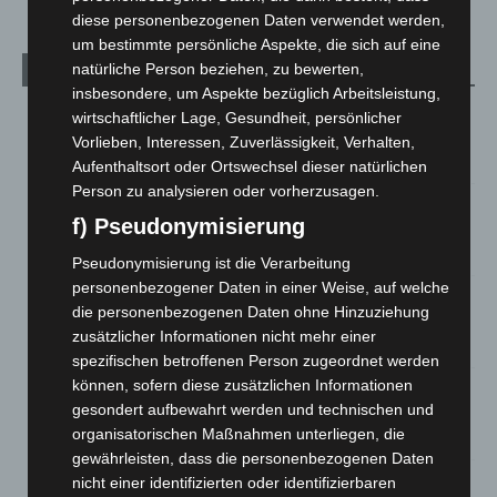
diese personenbezogenen Daten verwendet werden,
um bestimmte persönliche Aspekte, die sich auf eine
natürliche Person beziehen, zu bewerten,
Aktuelle Beiträge
insbesondere, um Aspekte bezüglich Arbeitsleistung,
Kunst trifft Weingenuss: Barbara-Susann Mehring zeigt ihre
wirtschaftlicher Lage, Gesundheit, persönlicher
Werke im Jacques’ Wein-Depot Isernhagen
Vorlieben, Interessen, Zuverlässigkeit, Verhalten,
8. August 2026
Aufenthaltsort oder Ortswechsel dieser natürlichen
Person zu analysieren oder vorherzusagen.
A2: Zweite Turbobaustelle startet zwischen Hannover-West
f) Pseudonymisierung
und Bothfeld
8. August 2026
Pseudonymisierung ist die Verarbeitung
personenbezogener Daten in einer Weise, auf welche
Niedersachsen: Feuerwehrkräfte kehren nach
die personenbezogenen Daten ohne Hinzuziehung
Waldbrandeinsatz aus Spanien zurück
zusätzlicher Informationen nicht mehr einer
7. August 2026
spezifischen betroffenen Person zugeordnet werden
können, sofern diese zusätzlichen Informationen
Hannover: Erste Tigermücken-Population in Niedersachsen
gesondert aufbewahrt werden und technischen und
entdeckt
organisatorischen Maßnahmen unterliegen, die
7. August 2026
gewährleisten, dass die personenbezogenen Daten
Brand im „Haus der Begegnung“ in Neuwarmbüchen schnell
nicht einer identifizierten oder identifizierbaren