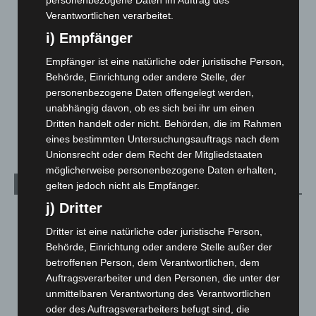
personenbezogene Daten im Auftrag des
Verantwortlichen verarbeitet.
Langenhagen und Ortsteile
3.252
i) Empfänger
Leserbriefe
1
Menschen
2
Empfänger ist eine natürliche oder juristische Person,
Behörde, Einrichtung oder andere Stelle, der
Über uns
1
personenbezogene Daten offengelegt werden,
Veranstaltungen
1.888
unabhängig davon, ob es sich bei ihr um einen
Dritten handelt oder nicht. Behörden, die im Rahmen
Welt
1.271
eines bestimmten Untersuchungsauftrags nach dem
Unionsrecht oder dem Recht der Mitgliedstaaten
möglicherweise personenbezogene Daten erhalten,
Archiv
gelten jedoch nicht als Empfänger.
j) Dritter
August 2026
(14)
Dritter ist eine natürliche oder juristische Person,
Juli 2026
(73)
Behörde, Einrichtung oder andere Stelle außer der
Juni 2026
(139)
betroffenen Person, dem Verantwortlichen, dem
Mai 2026
(99)
Auftragsverarbeiter und den Personen, die unter der
unmittelbaren Verantwortung des Verantwortlichen
April 2026
(99)
oder des Auftragsverarbeiters befugt sind, die