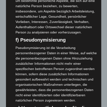
um bestimmte persönliche Aspekte, die sich auf eine
8. August 2026
natürliche Person beziehen, zu bewerten,
A2: Zweite Turbobaustelle startet zwischen Hannover-West
insbesondere, um Aspekte bezüglich Arbeitsleistung,
und Bothfeld
wirtschaftlicher Lage, Gesundheit, persönlicher
8. August 2026
Vorlieben, Interessen, Zuverlässigkeit, Verhalten,
Aufenthaltsort oder Ortswechsel dieser natürlichen
Niedersachsen: Feuerwehrkräfte kehren nach
Person zu analysieren oder vorherzusagen.
Waldbrandeinsatz aus Spanien zurück
f) Pseudonymisierung
7. August 2026
Pseudonymisierung ist die Verarbeitung
Hannover: Erste Tigermücken-Population in Niedersachsen
personenbezogener Daten in einer Weise, auf welche
entdeckt
die personenbezogenen Daten ohne Hinzuziehung
7. August 2026
zusätzlicher Informationen nicht mehr einer
spezifischen betroffenen Person zugeordnet werden
Brand im „Haus der Begegnung“ in Neuwarmbüchen schnell
können, sofern diese zusätzlichen Informationen
eingedämmt
gesondert aufbewahrt werden und technischen und
6. August 2026
organisatorischen Maßnahmen unterliegen, die
Region Hannover: 21 neue Notfallsanitäter starten beim
gewährleisten, dass die personenbezogenen Daten
Roten Kreuz
nicht einer identifizierten oder identifizierbaren
5. August 2026
natürlichen Person zugewiesen werden.