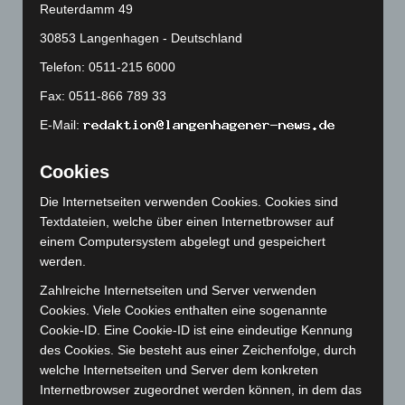
Mai 2024
(149)
Reuterdamm 49
April 2024
(102)
30853 Langenhagen - Deutschland
März 2024
(103)
Telefon: 0511-215 6000
Februar 2024
(103)
Fax: 0511-866 789 33
Januar 2024
(111)
E-Mail:
Dezember 2023
(130)
Cookies
November 2023
(130)
Oktober 2023
(114)
Die Internetseiten verwenden Cookies. Cookies sind
Textdateien, welche über einen Internetbrowser auf
September 2023
(133)
einem Computersystem abgelegt und gespeichert
August 2023
(134)
werden.
Juli 2023
(118)
Zahlreiche Internetseiten und Server verwenden
Juni 2023
(142)
Cookies. Viele Cookies enthalten eine sogenannte
Cookie-ID. Eine Cookie-ID ist eine eindeutige Kennung
Mai 2023
(139)
des Cookies. Sie besteht aus einer Zeichenfolge, durch
April 2023
(155)
welche Internetseiten und Server dem konkreten
März 2023
(174)
Internetbrowser zugeordnet werden können, in dem das