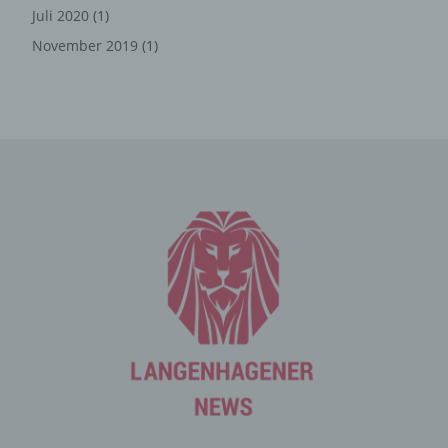
und Informationen
Juli 2020
(1)
Die Internetseite erfasst mit jedem Aufruf der
November 2019
(1)
Internetseite durch eine betroffene Person oder ein
automatisiertes System eine Reihe von allgemeinen
Daten und Informationen. Diese allgemeinen Daten und
Informationen werden in den Logfiles des Servers
gespeichert. Erfasst werden können die (1) verwendeten
Browsertypen und Versionen, (2) das vom zugreifenden
System verwendete Betriebssystem, (3) die
Internetseite, von welcher ein zugreifendes System auf
unsere Internetseite gelangt (sogenannte Referrer), (4)
die Unterwebseiten, welche über ein zugreifendes
System auf unserer Internetseite angesteuert werden,
(5) das Datum und die Uhrzeit eines Zugriffs auf die
Internetseite, (6) eine Internet-Protokoll-Adresse (IP-
Adresse), (7) der Internet-Service-Provider des
zugreifenden Systems und (8) sonstige ähnliche Daten
und Informationen, die der Gefahrenabwehr im Falle von
Angriffen auf unsere informationstechnologischen
Systeme dienen.