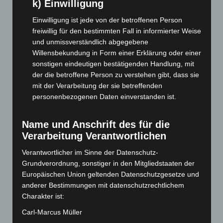
k) Einwilligung
August 2025
(90)
Juli 2025
(90)
Einwilligung ist jede von der betroffenen Person
freiwillig für den bestimmten Fall in informierter Weise
Juni 2025
(103)
und unmissverständlich abgegebene
Mai 2025
(112)
Willensbekundung in Form einer Erklärung oder einer
April 2025
(88)
sonstigen eindeutigen bestätigenden Handlung, mit
der die betroffene Person zu verstehen gibt, dass sie
März 2025
(111)
mit der Verarbeitung der sie betreffenden
Februar 2025
(96)
personenbezogenen Daten einverstanden ist.
Januar 2025
(88)
Dezember 2024
(89)
Name und Anschrift des für die
Verarbeitung Verantwortlichen
November 2024
(94)
Verantwortlicher im Sinne der Datenschutz-
Oktober 2024
(93)
Grundverordnung, sonstiger in den Mitgliedstaaten der
September 2024
(112)
Europäischen Union geltenden Datenschutzgesetze und
August 2024
(107)
anderer Bestimmungen mit datenschutzrechtlichem
Charakter ist:
Juli 2024
(89)
Carl-Marcus Müller
Juni 2024
(107)