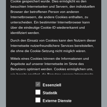
Cookie gespeichert wurde. Dies ermöglicht es den
Februar 2023
(154)
besuchten Internetseiten und Servern, den individuellen
Januar 2023
(140)
Browser der betroffenen Person von anderen
Dezember 2022
(130)
Internetbrowsern, die andere Cookies enthalten, zu
unterscheiden. Ein bestimmter Internetbrowser kann
November 2022
(167)
über die eindeutige Cookie-ID wiedererkannt und
Oktober 2022
(166)
identifiziert werden.
September 2022
(205)
Durch den Einsatz von Cookies kann den Nutzern dieser
August 2022
(166)
Internetseite nutzerfreundlichere Services bereitstellen,
die ohne die Cookie-Setzung nicht möglich wären.
Juli 2022
(133)
Mittels eines Cookies können die Informationen und
Juni 2022
(167)
Angebote auf unserer Internetseite im Sinne des
Mai 2022
(177)
Benutzers optimiert werden. Cookies ermöglichen uns,
April 2022
(198)
wie bereits erwähnt, die Benutzer unserer Internetseite
wiederzuerkennen. Zweck dieser Wiedererkennung ist
März 2022
(221)
es, den Nutzern die Verwendung unserer Internetseite
Essenziell
Februar 2022
(189)
zu erleichtern. Der Benutzer einer Internetseite, die
Statistik
Cookies verwendet, muss beispielsweise nicht bei jedem
Januar 2022
(190)
Besuch der Internetseite erneut seine Zugangsdaten
Externe Dienste
Dezember 2021
(204)
eingeben, weil dies von der Internetseite und dem auf