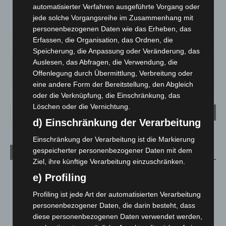
°
C
23.5
automatisierter Verfahren ausgeführte Vorgang oder
°
jede solche Vorgangsreihe im Zusammenhang mit
22.2
personenbezogenen Daten wie das Erheben, das
Erfassen, die Organisation, das Ordnen, die
53%
1.3m/s
72%
Speicherung, die Anpassung oder Veränderung, das
Auslesen, das Abfragen, die Verwendung, die
MO.
DI.
MI.
DO.
FR.
27
°
25
°
26
°
30
°
34
°
Offenlegung durch Übermittlung, Verbreitung oder
eine andere Form der Bereitstellung, den Abgleich
oder die Verknüpfung, die Einschränkung, das
Löschen oder die Vernichtung.
d) Einschränkung der Verarbeitung
Einschränkung der Verarbeitung ist die Markierung
gespeicherter personenbezogener Daten mit dem
Aktuelle Beiträge
Ziel, ihre künftige Verarbeitung einzuschränken.
M’era Luna 2026: 25.000 Fans feiern in Hildesheim
e) Profiling
10. August 2026
Profiling ist jede Art der automatisierten Verarbeitung
personenbezogener Daten, die darin besteht, dass
Kunst trifft Weingenuss: Barbara-Susann Mehring zeigt ihre
Werke im Jacques’ Wein-Depot Isernhagen
diese personenbezogenen Daten verwendet werden,