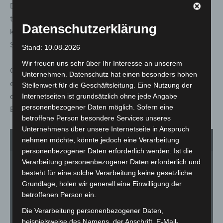
Dabei stellten Mitarbeiter des Heims fest, dass fast alle
tierischen Passagiere unverletzt waren. Der Fahrer
Datenschutzerklärung
konnte übrigens lediglich für den Esel und die
Schneeeulen Dokumente vorweisen.
Stand: 10.08.2026
Wir freuen uns sehr über Ihr Interesse an unserem
Gegen ihn wird nun wegen unzulässiger Überladung
Unternehmen. Datenschutz hat einen besonders hohen
eines Fahrzeugs, Verstöße gegen das Tierschutzgesetz,
Stellenwert für die Geschäftsleitung. Eine Nutzung der
die Tierschutztransportverordnung sowie die
Internetseiten ist grundsätzlich ohne jede Angabe
personenbezogener Daten möglich. Sofern eine
Binnenmarkttierseuchenschutzverordnung ermittelt.
betroffene Person besondere Services unseres
Unternehmens über unsere Internetseite in Anspruch
nehmen möchte, könnte jedoch eine Verarbeitung
1
von 3
personenbezogener Daten erforderlich werden. Ist die
Verarbeitung personenbezogener Daten erforderlich und
besteht für eine solche Verarbeitung keine gesetzliche
Grundlage, holen wir generell eine Einwilligung der
betroffenen Person ein.
Die Verarbeitung personenbezogener Daten,
beispielsweise des Namens, der Anschrift, E-Mail-