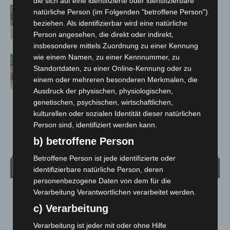
die sich auf eine identifizierte oder identifizierbare
Brand im „Haus der Begegnung“ in
natürliche Person (im Folgenden "betroffene Person")
Neuwarmbüchen schnell eingedämmt
beziehen. Als identifizierbar wird eine natürliche
Person angesehen, die direkt oder indirekt,
insbesondere mittels Zuordnung zu einer Kennung
wie einem Namen, zu einer Kennnummer, zu
Region Hannover: 21 neue
Standortdaten, zu einer Online-Kennung oder zu
Notfallsanitäter starten beim Roten
einem oder mehreren besonderen Merkmalen, die
Kreuz
Ausdruck der physischen, physiologischen,
genetischen, psychischen, wirtschaftlichen,
kulturellen oder sozialen Identität dieser natürlichen
Person sind, identifiziert werden kann.
b) betroffene Person
Betroffene Person ist jede identifizierte oder
Wetter
identifizierbare natürliche Person, deren
personenbezogene Daten von dem für die
Verarbeitung Verantwortlichen verarbeitet werden.
LANGENHAGEN
c) Verarbeitung
Überwiegend Bewölkt
°
Verarbeitung ist jeder mit oder ohne Hilfe
24.5