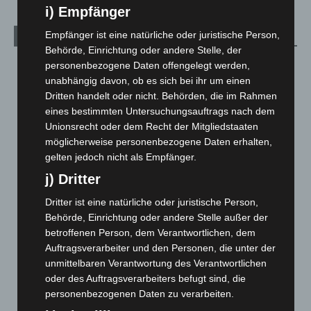
i) Empfänger
Empfänger ist eine natürliche oder juristische Person,
Archiv
Behörde, Einrichtung oder andere Stelle, der
personenbezogene Daten offengelegt werden,
August 2026
(15)
unabhängig davon, ob es sich bei ihr um einen
Juli 2026
(73)
Dritten handelt oder nicht. Behörden, die im Rahmen
Juni 2026
(139)
eines bestimmten Untersuchungsauftrags nach dem
Unionsrecht oder dem Recht der Mitgliedstaaten
Mai 2026
(99)
möglicherweise personenbezogene Daten erhalten,
April 2026
(99)
gelten jedoch nicht als Empfänger.
März 2026
(115)
j) Dritter
Februar 2026
(109)
Dritter ist eine natürliche oder juristische Person,
Januar 2026
(122)
Behörde, Einrichtung oder andere Stelle außer der
Dezember 2025
(103)
betroffenen Person, dem Verantwortlichen, dem
Auftragsverarbeiter und den Personen, die unter der
November 2025
(114)
unmittelbaren Verantwortung des Verantwortlichen
Oktober 2025
(112)
oder des Auftragsverarbeiters befugt sind, die
personenbezogenen Daten zu verarbeiten.
September 2025
(93)