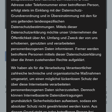
Adresse oder Telefonnummer einer betroffenen Person,
erfolgt stets im Einklang mit der Datenschutz-
Grundverordnung und in Übereinstimmung mit den für
uns geltenden landesspezifischen
37 Tiere an Bord eines überladenen Kleintransporters entdeckt. - Quelle:
37
Polizeidirektion Hannover
Po
Datenschutzbestimmungen. Mittels dieser
Datenschutzerklärung möchte unser Unternehmen die
Öffentlichkeit über Art, Umfang und Zweck der von uns
erhobenen, genutzten und verarbeiteten
personenbezogenen Daten informieren. Ferner werden
betroffene Personen mittels dieser Datenschutzerklärung
über die ihnen zustehenden Rechte aufgeklärt.
Wir haben als für die Verarbeitung Verantwortlicher
zahlreiche technische und organisatorische Maßnahmen
umgesetzt, um einen möglichst lückenlosen Schutz der
Vorheriger Artikel
Nächster Artikel
über diese Internetseite verarbeiteten
Impftermine am Wochenende
Online-
personenbezogenen Daten sicherzustellen. Dennoch
4. bis 6. Februar 2022
Informationsveranstaltung
können Internetbasierte Datenübertragungen
zum Verlauf der Veloroute 03
grundsätzlich Sicherheitslücken aufweisen, sodass ein
nach Bothfeld
absoluter Schutz nicht gewährleistet werden kann. Aus
diesem Grund steht es jeder betroffenen Person frei,