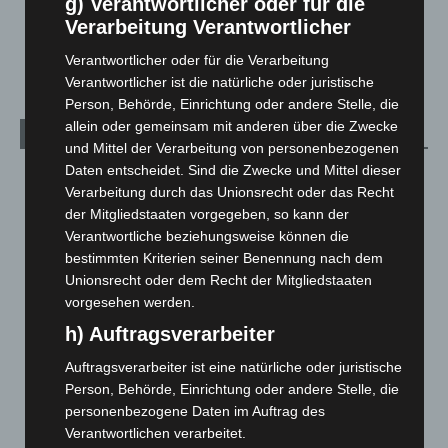
g) Verantwortlicher oder für die
Mann läuft mit Hockeyschläger über A7 – Polizei sucht
Verarbeitung Verantwortlicher
Zeugen
5. August 2026
Verantwortlicher oder für die Verarbeitung
Verantwortlicher ist die natürliche oder juristische
Person, Behörde, Einrichtung oder andere Stelle, die
allein oder gemeinsam mit anderen über die Zwecke
Kategorien
und Mittel der Verarbeitung von personenbezogenen
Daten entscheidet. Sind die Zwecke und Mittel dieser
Blaulicht
2.799
Verarbeitung durch das Unionsrecht oder das Recht
Corona-News
712
der Mitgliedstaaten vorgegeben, so kann der
Verantwortliche beziehungsweise können die
Hannover und Region
5.039
bestimmten Kriterien seiner Benennung nach dem
Langenhagen und Ortsteile
3.252
Unionsrecht oder dem Recht der Mitgliedstaaten
Leserbriefe
1
vorgesehen werden.
Menschen
2
h) Auftragsverarbeiter
Über uns
1
Auftragsverarbeiter ist eine natürliche oder juristische
Veranstaltungen
1.889
Person, Behörde, Einrichtung oder andere Stelle, die
personenbezogene Daten im Auftrag des
Welt
1.272
Verantwortlichen verarbeitet.