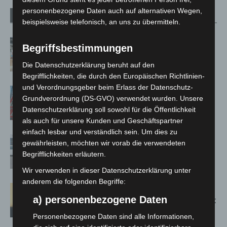
personenbezogene Daten auch auf alternativen Wegen,
Verwandte Artikel
Mehr vom Autor
beispielsweise telefonisch, an uns zu übermitteln.
Kunst trifft Weingenuss: Barbara-
Begriffsbestimmungen
Susann Mehring zeigt ihre Werke im
Die Datenschutzerklärung beruht auf den
Jacques’ Wein-Depot Isernhagen
Begrifflichkeiten, die durch den Europäischen Richtlinien-
und Verordnungsgeber beim Erlass der Datenschutz-
A2: Zweite Turbobaustelle startet
Grundverordnung (DS-GVO) verwendet wurden. Unsere
zwischen Hannover-West und
Datenschutzerklärung soll sowohl für die Öffentlichkeit
Bothfeld
als auch für unsere Kunden und Geschäftspartner
einfach lesbar und verständlich sein. Um dies zu
Niedersachsen: Feuerwehrkräfte
gewährleisten, möchten wir vorab die verwendeten
kehren nach Waldbrandeinsatz aus
Begrifflichkeiten erläutern.
Spanien zurück
Wir verwenden in dieser Datenschutzerklärung unter
anderem die folgenden Begriffe:
Hannover: Erste Tigermücken-
a) personenbezogene Daten
Population in Niedersachsen entdeckt
Personenbezogene Daten sind alle Informationen,