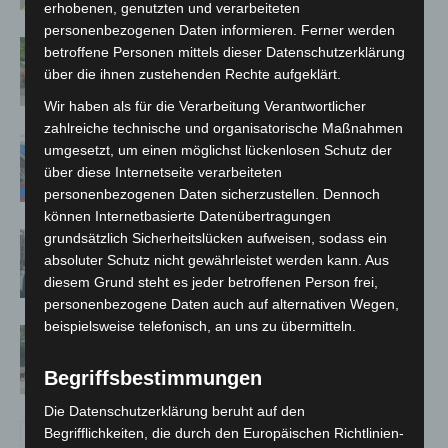
erhobenen, genutzten und verarbeiteten
personenbezogenen Daten informieren. Ferner werden
Region Hannover: 21 neue
betroffene Personen mittels dieser Datenschutzerklärung
Notfallsanitäter starten beim Roten
über die ihnen zustehenden Rechte aufgeklärt.
Kreuz
Wir haben als für die Verarbeitung Verantwortlicher
zahlreiche technische und organisatorische Maßnahmen
Mann läuft mit Hockeyschläger über
umgesetzt, um einen möglichst lückenlosen Schutz der
A7 – Polizei sucht Zeugen
über diese Internetseite verarbeiteten
personenbezogenen Daten sicherzustellen. Dennoch
können Internetbasierte Datenübertragungen
grundsätzlich Sicherheitslücken aufweisen, sodass ein
Celle: Mensch stirbt bei Bagger-Unfall
absoluter Schutz nicht gewährleistet werden kann. Aus
auf Baustelle
diesem Grund steht es jeder betroffenen Person frei,
personenbezogene Daten auch auf alternativen Wegen,
beispielsweise telefonisch, an uns zu übermitteln.
Gasleitung bei McDonald’s-Umbau in
Langenhagen beschädigt
Begriffsbestimmungen
Die Datenschutzerklärung beruht auf den
Begrifflichkeiten, die durch den Europäischen Richtlinien-