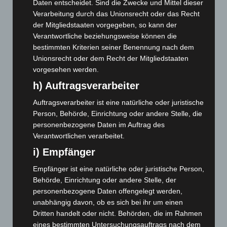
März 2026
(115)
Daten entscheidet. Sind die Zwecke und Mittel dieser
Verarbeitung durch das Unionsrecht oder das Recht
Februar 2026
(109)
der Mitgliedstaaten vorgegeben, so kann der
Januar 2026
(122)
Verantwortliche beziehungsweise können die
Dezember 2025
(103)
bestimmten Kriterien seiner Benennung nach dem
Unionsrecht oder dem Recht der Mitgliedstaaten
November 2025
(114)
vorgesehen werden.
Oktober 2025
(112)
h) Auftragsverarbeiter
September 2025
(93)
Auftragsverarbeiter ist eine natürliche oder juristische
August 2025
(90)
Person, Behörde, Einrichtung oder andere Stelle, die
Juli 2025
(90)
personenbezogene Daten im Auftrag des
Verantwortlichen verarbeitet.
Juni 2025
(103)
i) Empfänger
Mai 2025
(112)
April 2025
(88)
Empfänger ist eine natürliche oder juristische Person,
Behörde, Einrichtung oder andere Stelle, der
März 2025
(111)
personenbezogene Daten offengelegt werden,
Februar 2025
(96)
unabhängig davon, ob es sich bei ihr um einen
Januar 2025
(88)
Dritten handelt oder nicht. Behörden, die im Rahmen
eines bestimmten Untersuchungsauftrags nach dem