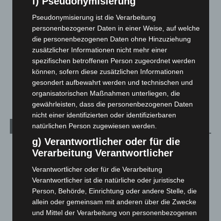
f) Pseudonymisierung
Langenhagen und Ortsteile
3.250
Pseudonymisierung ist die Verarbeitung
Leserbriefe
1
personenbezogener Daten in einer Weise, auf welche
die personenbezogenen Daten ohne Hinzuziehung
Menschen
2
zusätzlicher Informationen nicht mehr einer
Über uns
1
spezifischen betroffenen Person zugeordnet werden
Veranstaltungen
1.887
können, sofern diese zusätzlichen Informationen
gesondert aufbewahrt werden und technischen und
Welt
1.270
organisatorischen Maßnahmen unterliegen, die
gewährleisten, dass die personenbezogenen Daten
nicht einer identifizierten oder identifizierbaren
natürlichen Person zugewiesen werden.
Archiv
g) Verantwortlicher oder für die
August 2026
(12)
Verarbeitung Verantwortlicher
Juli 2026
(73)
Verantwortlicher oder für die Verarbeitung
Juni 2026
(139)
Verantwortlicher ist die natürliche oder juristische
Person, Behörde, Einrichtung oder andere Stelle, die
Mai 2026
(99)
allein oder gemeinsam mit anderen über die Zwecke
April 2026
(99)
und Mittel der Verarbeitung von personenbezogenen