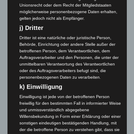
Dezember 2024
(89)
Unionsrecht oder dem Recht der Mitgliedstaaten
November 2024
(94)
möglicherweise personenbezogene Daten erhalten,
gelten jedoch nicht als Empfänger.
Oktober 2024
(93)
j) Dritter
September 2024
(112)
August 2024
(107)
Dritter ist eine natürliche oder juristische Person,
Behörde, Einrichtung oder andere Stelle außer der
Juli 2024
(89)
betroffenen Person, dem Verantwortlichen, dem
Juni 2024
(107)
Auftragsverarbeiter und den Personen, die unter der
Mai 2024
(149)
unmittelbaren Verantwortung des Verantwortlichen
oder des Auftragsverarbeiters befugt sind, die
April 2024
(102)
personenbezogenen Daten zu verarbeiten.
März 2024
(103)
k) Einwilligung
Februar 2024
(103)
Einwilligung ist jede von der betroffenen Person
Januar 2024
(111)
freiwillig für den bestimmten Fall in informierter Weise
Dezember 2023
(130)
und unmissverständlich abgegebene
Willensbekundung in Form einer Erklärung oder einer
November 2023
(130)
sonstigen eindeutigen bestätigenden Handlung, mit
Oktober 2023
(114)
der die betroffene Person zu verstehen gibt, dass sie