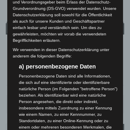
und Verordnungsgeber beim Erlass der Datenschutz-
Grundverordnung (DS-GVO) verwendet wurden. Unsere
Datenschutzerklärung soll sowohl für die Öffentlichkeit
als auch für unsere Kunden und Geschäftspartner
Wetter
einfach lesbar und verständlich sein. Um dies zu
gewährleisten, möchten wir vorab die verwendeten
Begrifflichkeiten erläutern.
LANGENHAGEN
Wir verwenden in dieser Datenschutzerklärung unter
Überwiegend Bewölkt
anderem die folgenden Begriffe:
°
15.5
°
C
13.9
a) personenbezogene Daten
°
13.3
Personenbezogene Daten sind alle Informationen,
die sich auf eine identifizierte oder identifizierbare
natürliche Person (im Folgenden "betroffene Person")
90%
1m/s
84%
beziehen. Als identifizierbar wird eine natürliche
SA.
SO.
MO.
DI.
MI.
Person angesehen, die direkt oder indirekt,
27
°
34
°
27
°
23
°
20
°
insbesondere mittels Zuordnung zu einer Kennung
wie einem Namen, zu einer Kennnummer, zu
Standortdaten, zu einer Online-Kennung oder zu
einem oder mehreren besonderen Merkmalen, die