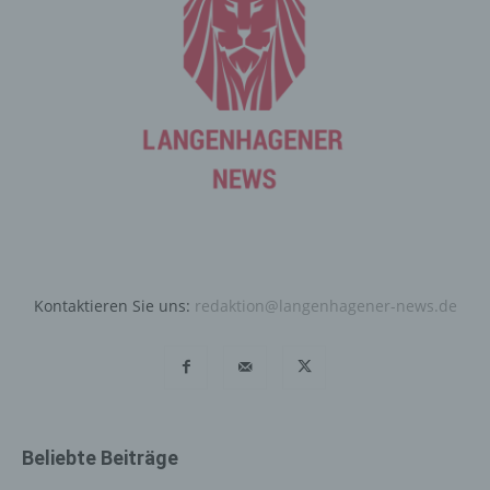
entsprechenden Einstellung des genutzten
Internetbrowsers verhindern und damit der Setzung von
Cookies dauerhaft widersprechen. Ferner können
bereits gesetzte Cookies jederzeit über einen
Internetbrowser oder andere Softwareprogramme
gelöscht werden. Dies ist in allen gängigen
Internetbrowsern möglich. Deaktiviert die betroffene
Person die Setzung von Cookies in dem genutzten
Internetbrowser, sind unter Umständen nicht alle
Funktionen unserer Internetseite vollumfänglich nutzbar.
Erfassung von allgemeinen Daten
Kontaktieren Sie uns:
redaktion@langenhagener-news.de
und Informationen
Die Internetseite erfasst mit jedem Aufruf der
Internetseite durch eine betroffene Person oder ein
automatisiertes System eine Reihe von allgemeinen
Daten und Informationen. Diese allgemeinen Daten und
Informationen werden in den Logfiles des Servers
Beliebte Beiträge
gespeichert. Erfasst werden können die (1) verwendeten