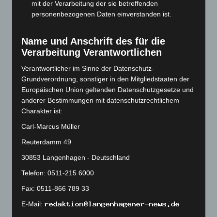
September 2023
(133)
mit der Verarbeitung der sie betreffenden
personenbezogenen Daten einverstanden ist.
August 2023
(134)
Juli 2023
(118)
Name und Anschrift des für die
Juni 2023
(142)
Verarbeitung Verantwortlichen
Mai 2023
(139)
Verantwortlicher im Sinne der Datenschutz-
April 2023
(155)
Grundverordnung, sonstiger in den Mitgliedstaaten der
März 2023
(174)
Europäischen Union geltenden Datenschutzgesetze und
anderer Bestimmungen mit datenschutzrechtlichem
Februar 2023
(154)
Charakter ist:
Januar 2023
(140)
Carl-Marcus Müller
Dezember 2022
(130)
Reuterdamm 49
November 2022
(167)
30853 Langenhagen - Deutschland
Oktober 2022
(166)
Telefon: 0511-215 6000
September 2022
(205)
Fax: 0511-866 789 33
August 2022
(166)
E-Mail:
Juli 2022
(133)