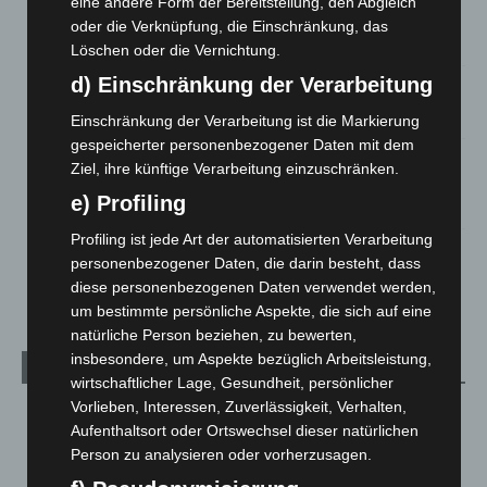
eine andere Form der Bereitstellung, den Abgleich
Zeugen
oder die Verknüpfung, die Einschränkung, das
5. August 2026
Löschen oder die Vernichtung.
d) Einschränkung der Verarbeitung
Celle: Mensch stirbt bei Bagger-Unfall auf Baustelle
5. August 2026
Einschränkung der Verarbeitung ist die Markierung
gespeicherter personenbezogener Daten mit dem
Gasleitung bei McDonald’s-Umbau in Langenhagen
Ziel, ihre künftige Verarbeitung einzuschränken.
beschädigt
e) Profiling
5. August 2026
Profiling ist jede Art der automatisierten Verarbeitung
Anklage nach Abschaltung von „Archetyp Market“ erhoben
personenbezogener Daten, die darin besteht, dass
3. August 2026
diese personenbezogenen Daten verwendet werden,
um bestimmte persönliche Aspekte, die sich auf eine
natürliche Person beziehen, zu bewerten,
insbesondere, um Aspekte bezüglich Arbeitsleistung,
Kategorien
wirtschaftlicher Lage, Gesundheit, persönlicher
Vorlieben, Interessen, Zuverlässigkeit, Verhalten,
Blaulicht
2.799
Aufenthaltsort oder Ortswechsel dieser natürlichen
Corona-News
712
Person zu analysieren oder vorherzusagen.
Hannover und Region
5.037