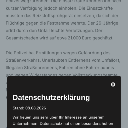
Polizei wegzurennen. Die Einsatzkräfte konnten ihn nach
kurzer Verfolgung jedoch einholen. Die Einsatzkräfte
mussten das Reizstoffsprühgerät einsetzen, da sich der
Flüchtige gegen die Festnahme wehrte. Der 26-Jährige
erlitt durch den Unfall leichte Verletzungen. Der
Gesamtschaden wird auf etwa 21.000 Euro geschätzt.
Die Polizei hat Ermittlungen wegen Gefährdung des
Straßenverkehrs, Unerlaubten Entfernens vom Unfallort,
Illegalen Straßenrennens, Fahren ohne Fahrerlaubnis
und wegen Widerstandes gegen Vollstreckungsbeamte
eingeleitet. Nach Abschluss der polizeilichen
Maßnahmen wurde der 26-Jährige aus dem
Datenschutzerklärung
Polizeigewahrsam entlassen.
Stand: 08.08.2026
Wir freuen uns sehr über Ihr Interesse an unserem
Unternehmen. Datenschutz hat einen besonders hohen