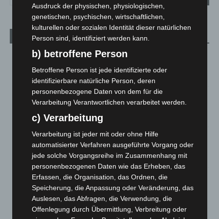
Ausdruck der physischen, physiologischen,
genetischen, psychischen, wirtschaftlichen,
kulturellen oder sozialen Identität dieser natürlichen
Aktuelle Beiträge
Person sind, identifiziert werden kann.
b) betroffene Person
Niedersachsen: Feuerwehrkräfte kehren nach
Waldbrandeinsatz aus Spanien zurück
Betroffene Person ist jede identifizierte oder
7. August 2026
identifizierbare natürliche Person, deren
personenbezogene Daten von dem für die
Hannover: Erste Tigermücken-Population in Niedersachsen
Verarbeitung Verantwortlichen verarbeitet werden.
entdeckt
c) Verarbeitung
7. August 2026
Verarbeitung ist jeder mit oder ohne Hilfe
Brand im „Haus der Begegnung“ in Neuwarmbüchen schnell
automatisierter Verfahren ausgeführte Vorgang oder
eingedämmt
jede solche Vorgangsreihe im Zusammenhang mit
6. August 2026
personenbezogenen Daten wie das Erheben, das
Region Hannover: 21 neue Notfallsanitäter starten beim
Erfassen, die Organisation, das Ordnen, die
Roten Kreuz
Speicherung, die Anpassung oder Veränderung, das
5. August 2026
Auslesen, das Abfragen, die Verwendung, die
Offenlegung durch Übermittlung, Verbreitung oder
Mann läuft mit Hockeyschläger über A7 – Polizei sucht