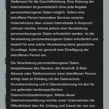
Stellenwert für die Geschäftsleitung. Eine Nutzung der
Internetseiten ist grundsätzlich ohne jede Angabe
personenbezogener Daten möglich. Sofern eine
betroffene Person besondere Services unseres
Unternehmens über unsere Internetseite in Anspruch
Vorheriger Artikel
Nächster Artikel
nehmen möchte, könnte jedoch eine Verarbeitung
personenbezogener Daten erforderlich werden. Ist die
Deutschlandticket im GVH –
Naturschutz vor der eigenen
Verarbeitung personenbezogener Daten erforderlich und
bereits mehr als 16.000 Abos
Haustür und weltweit
verkauft
besteht für eine solche Verarbeitung keine gesetzliche
Grundlage, holen wir generell eine Einwilligung der
betroffenen Person ein.
Verwandte Artikel
Mehr vom Autor
Die Verarbeitung personenbezogener Daten,
beispielsweise des Namens, der Anschrift, E-Mail-
Adresse oder Telefonnummer einer betroffenen Person,
Niedersachsen: Feuerwehrkräfte
erfolgt stets im Einklang mit der Datenschutz-
kehren nach Waldbrandeinsatz aus
Grundverordnung und in Übereinstimmung mit den für
Spanien zurück
uns geltenden landesspezifischen
Datenschutzbestimmungen. Mittels dieser
Brand im „Haus der Begegnung“ in
Datenschutzerklärung möchte unser Unternehmen die
Neuwarmbüchen schnell eingedämmt
Öffentlichkeit über Art, Umfang und Zweck der von uns