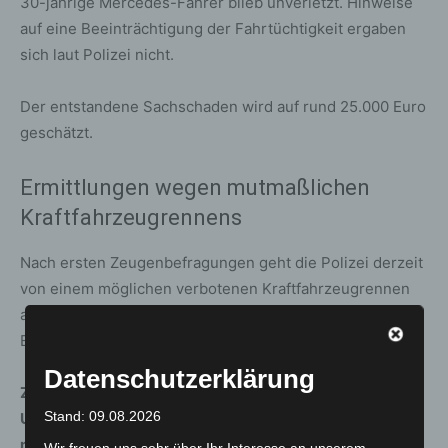
30-jährige Mercedes-Fahrer blieb unverletzt. Hinweise
auf eine Beeinträchtigung der Fahrtüchtigkeit ergaben
sich laut Polizei nicht.
Der entstandene Sachschaden wird auf rund 25.000 Euro
geschätzt.
Ermittlungen wegen mutmaßlichen
Kraftfahrzeugrennens
Nach ersten Zeugenbefragungen geht die Polizei derzeit
von einem möglichen verbotenen Kraftfahrzeugrennen
aus. Der Verkehrsunfalldienst hat entsprechende
Ermittlungen eingeleitet.
Datenschutzerklärung
Zeuginnen und Zeugen, die Angaben zum
Stand: 09.08.2026
Unfallhergang oder zum Fahrverhalten vor dem Unfall
machen können, werden gebeten, sich beim