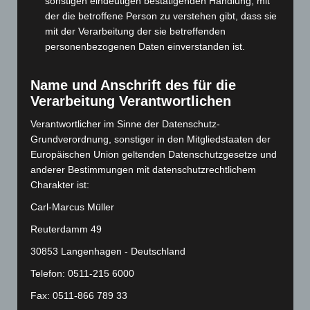
sonstigen eindeutigen bestätigenden Handlung, mit
der die betroffene Person zu verstehen gibt, dass sie
Februar 2024
(103)
mit der Verarbeitung der sie betreffenden
Januar 2024
(111)
personenbezogenen Daten einverstanden ist.
Dezember 2023
(130)
November 2023
(130)
Name und Anschrift des für die
Verarbeitung Verantwortlichen
Oktober 2023
(114)
September 2023
(133)
Verantwortlicher im Sinne der Datenschutz-
Grundverordnung, sonstiger in den Mitgliedstaaten der
August 2023
(134)
Europäischen Union geltenden Datenschutzgesetze und
Juli 2023
(118)
anderer Bestimmungen mit datenschutzrechtlichem
Juni 2023
(142)
Charakter ist:
Mai 2023
(139)
Carl-Marcus Müller
April 2023
(155)
Reuterdamm 49
März 2023
(174)
30853 Langenhagen - Deutschland
Februar 2023
(154)
Telefon: 0511-215 6000
Januar 2023
(140)
Fax: 0511-866 789 33
Dezember 2022
(130)