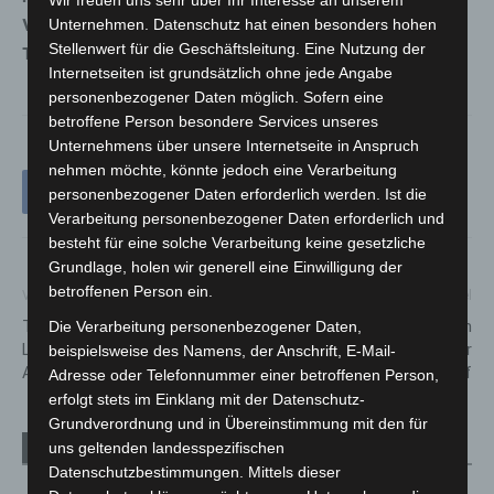
Wir freuen uns sehr über Ihr Interesse an unserem
Verkehrsunfalldienst Hannover unter der
Unternehmen. Datenschutz hat einen besonders hohen
Stellenwert für die Geschäftsleitung. Eine Nutzung der
Telefonnummer 0511 109-1888 zu melden.
Internetseiten ist grundsätzlich ohne jede Angabe
personenbezogener Daten möglich. Sofern eine
betroffene Person besondere Services unseres
Unternehmens über unsere Internetseite in Anspruch
nehmen möchte, könnte jedoch eine Verarbeitung
personenbezogener Daten erforderlich werden. Ist die
Verarbeitung personenbezogener Daten erforderlich und
besteht für eine solche Verarbeitung keine gesetzliche
Grundlage, holen wir generell eine Einwilligung der
betroffenen Person ein.
Vorheriger Artikel
Nächster Artikel
Tiefgaragenbrand: Feuerwehr
Infoveranstaltung am
Die Verarbeitung personenbezogener Daten,
Langenhagen übt am Maritim
Silbersee: NABU klärt über
beispielsweise des Namens, der Anschrift, E-Mail-
Airport Hotel
Wasserpflanzen auf
Adresse oder Telefonnummer einer betroffenen Person,
erfolgt stets im Einklang mit der Datenschutz-
Grundverordnung und in Übereinstimmung mit den für
uns geltenden landesspezifischen
Verwandte Artikel
Mehr vom Autor
Datenschutzbestimmungen. Mittels dieser