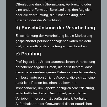
Waldbrandeinsatz aus Spanien zurück
Offenlegung durch Übermittlung, Verbreitung oder
7. August 2026
eine andere Form der Bereitstellung, den Abgleich
oder die Verknüpfung, die Einschränkung, das
Hannover: Erste Tigermücken-Population in Niedersachsen
Löschen oder die Vernichtung.
entdeckt
7. August 2026
d) Einschränkung der Verarbeitung
Einschränkung der Verarbeitung ist die Markierung
Brand im „Haus der Begegnung“ in Neuwarmbüchen schnell
gespeicherter personenbezogener Daten mit dem
eingedämmt
Ziel, ihre künftige Verarbeitung einzuschränken.
6. August 2026
e) Profiling
Region Hannover: 21 neue Notfallsanitäter starten beim
Roten Kreuz
Profiling ist jede Art der automatisierten Verarbeitung
5. August 2026
personenbezogener Daten, die darin besteht, dass
diese personenbezogenen Daten verwendet werden,
Mann läuft mit Hockeyschläger über A7 – Polizei sucht
um bestimmte persönliche Aspekte, die sich auf eine
Zeugen
natürliche Person beziehen, zu bewerten,
5. August 2026
insbesondere, um Aspekte bezüglich Arbeitsleistung,
wirtschaftlicher Lage, Gesundheit, persönlicher
Celle: Mensch stirbt bei Bagger-Unfall auf Baustelle
Vorlieben, Interessen, Zuverlässigkeit, Verhalten,
5. August 2026
Aufenthaltsort oder Ortswechsel dieser natürlichen