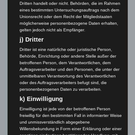
Dritten handelt oder nicht. Behörden, die im Rahmen
Mai 2025
(112)
eines bestimmten Untersuchungsauftrags nach dem
April 2025
(88)
Unionsrecht oder dem Recht der Mitgliedstaaten
möglicherweise personenbezogene Daten erhalten,
März 2025
(111)
gelten jedoch nicht als Empfänger.
Februar 2025
(96)
j) Dritter
Januar 2025
(88)
Dritter ist eine natürliche oder juristische Person,
Dezember 2024
(89)
Behörde, Einrichtung oder andere Stelle außer der
November 2024
(94)
betroffenen Person, dem Verantwortlichen, dem
Auftragsverarbeiter und den Personen, die unter der
Oktober 2024
(93)
unmittelbaren Verantwortung des Verantwortlichen
September 2024
(112)
oder des Auftragsverarbeiters befugt sind, die
August 2024
(107)
personenbezogenen Daten zu verarbeiten.
Juli 2024
(89)
k) Einwilligung
Juni 2024
(107)
Einwilligung ist jede von der betroffenen Person
freiwillig für den bestimmten Fall in informierter Weise
Mai 2024
(149)
und unmissverständlich abgegebene
April 2024
(102)
Willensbekundung in Form einer Erklärung oder einer
März 2024
(103)