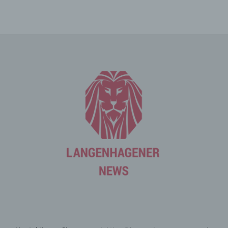
Die betroffene Person kann die Setzung von Cookies
durch unsere Internetseite jederzeit mittels einer
entsprechenden Einstellung des genutzten
Internetbrowsers verhindern und damit der Setzung von
Cookies dauerhaft widersprechen. Ferner können
bereits gesetzte Cookies jederzeit über einen
Internetbrowser oder andere Softwareprogramme
gelöscht werden. Dies ist in allen gängigen
Internetbrowsern möglich. Deaktiviert die betroffene
Person die Setzung von Cookies in dem genutzten
Internetbrowser, sind unter Umständen nicht alle
Funktionen unserer Internetseite vollumfänglich nutzbar.
Erfassung von allgemeinen Daten
und Informationen
Die Internetseite erfasst mit jedem Aufruf der
Internetseite durch eine betroffene Person oder ein
automatisiertes System eine Reihe von allgemeinen
Daten und Informationen. Diese allgemeinen Daten und