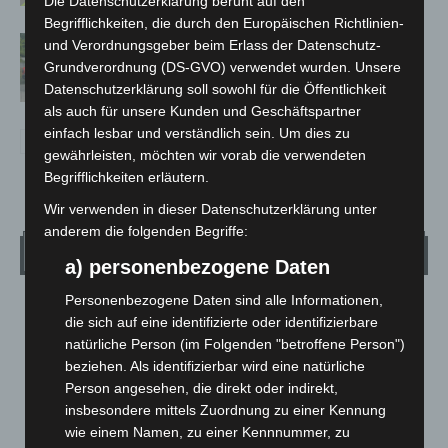
Die Datenschutzerklärung beruht auf den
Begrifflichkeiten, die durch den Europäischen Richtlinien-
Region Hannover: 21 neue
und Verordnungsgeber beim Erlass der Datenschutz-
Notfallsanitäter starten beim Roten
Grundverordnung (DS-GVO) verwendet wurden. Unsere
Kreuz
Datenschutzerklärung soll sowohl für die Öffentlichkeit
als auch für unsere Kunden und Geschäftspartner
einfach lesbar und verständlich sein. Um dies zu
gewährleisten, möchten wir vorab die verwendeten
Begrifflichkeiten erläutern.
Wir verwenden in dieser Datenschutzerklärung unter
anderem die folgenden Begriffe:
Wetter
a) personenbezogene Daten
Personenbezogene Daten sind alle Informationen,
LANGENHAGEN
die sich auf eine identifizierte oder identifizierbare
Mäßig Bewölkt
natürliche Person (im Folgenden "betroffene Person")
°
beziehen. Als identifizierbar wird eine natürliche
33.5
°
C
32.2
Person angesehen, die direkt oder indirekt,
°
insbesondere mittels Zuordnung zu einer Kennung
31.7
wie einem Namen, zu einer Kennnummer, zu