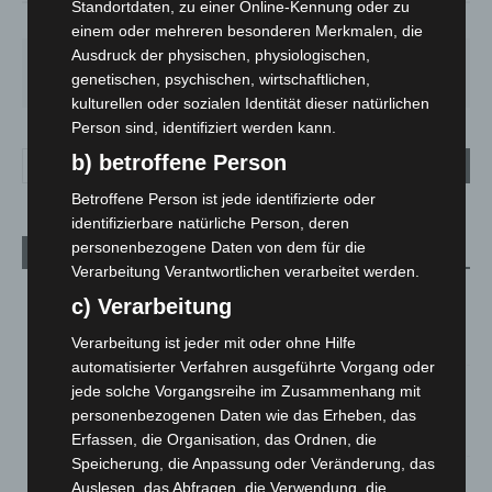
Standortdaten, zu einer Online-Kennung oder zu
30%
4.5m/s
48%
einem oder mehreren besonderen Merkmalen, die
Ausdruck der physischen, physiologischen,
SO.
MO.
DI.
MI.
DO.
32
°
27
°
23
°
27
°
30
°
genetischen, psychischen, wirtschaftlichen,
kulturellen oder sozialen Identität dieser natürlichen
Person sind, identifiziert werden kann.
b) betroffene Person
Betroffene Person ist jede identifizierte oder
identifizierbare natürliche Person, deren
personenbezogene Daten von dem für die
Aktuelle Beiträge
Verarbeitung Verantwortlichen verarbeitet werden.
Kunst trifft Weingenuss: Barbara-Susann Mehring zeigt ihre
c) Verarbeitung
Werke im Jacques’ Wein-Depot Isernhagen
8. August 2026
Verarbeitung ist jeder mit oder ohne Hilfe
automatisierter Verfahren ausgeführte Vorgang oder
A2: Zweite Turbobaustelle startet zwischen Hannover-West
jede solche Vorgangsreihe im Zusammenhang mit
und Bothfeld
personenbezogenen Daten wie das Erheben, das
8. August 2026
Erfassen, die Organisation, das Ordnen, die
Speicherung, die Anpassung oder Veränderung, das
Niedersachsen: Feuerwehrkräfte kehren nach
Auslesen, das Abfragen, die Verwendung, die