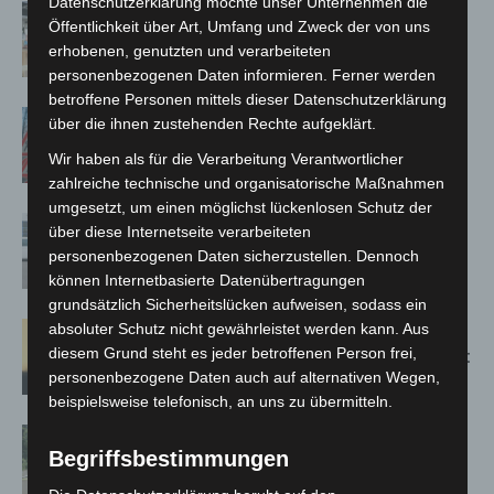
Datenschutzerklärung möchte unser Unternehmen die
Kunst trifft Weingenuss: Barbara-
Öffentlichkeit über Art, Umfang und Zweck der von uns
Susann Mehring zeigt ihre Werke im
erhobenen, genutzten und verarbeiteten
Jacques’ Wein-Depot Isernhagen
personenbezogenen Daten informieren. Ferner werden
betroffene Personen mittels dieser Datenschutzerklärung
A2: Zweite Turbobaustelle startet
über die ihnen zustehenden Rechte aufgeklärt.
zwischen Hannover-West und
Wir haben als für die Verarbeitung Verantwortlicher
Bothfeld
zahlreiche technische und organisatorische Maßnahmen
umgesetzt, um einen möglichst lückenlosen Schutz der
Niedersachsen: Feuerwehrkräfte
über diese Internetseite verarbeiteten
kehren nach Waldbrandeinsatz aus
personenbezogenen Daten sicherzustellen. Dennoch
Spanien zurück
können Internetbasierte Datenübertragungen
grundsätzlich Sicherheitslücken aufweisen, sodass ein
Hannover: Erste Tigermücken-
absoluter Schutz nicht gewährleistet werden kann. Aus
diesem Grund steht es jeder betroffenen Person frei,
Population in Niedersachsen entdeckt
personenbezogene Daten auch auf alternativen Wegen,
beispielsweise telefonisch, an uns zu übermitteln.
Brand im „Haus der Begegnung“ in
Begriffsbestimmungen
Neuwarmbüchen schnell eingedämmt