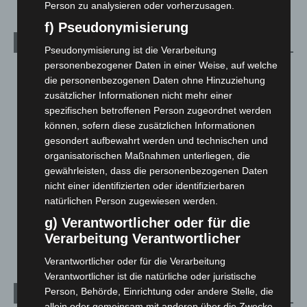
Person zu analysieren oder vorherzusagen.
f) Pseudonymisierung
Kategorien
Pseudonymisierung ist die Verarbeitung
personenbezogener Daten in einer Weise, auf welche
Blaulicht
2.799
die personenbezogenen Daten ohne Hinzuziehung
Corona-News
712
zusätzlicher Informationen nicht mehr einer
spezifischen betroffenen Person zugeordnet werden
Hannover und Region
5.039
können, sofern diese zusätzlichen Informationen
Langenhagen und Ortsteile
3.252
gesondert aufbewahrt werden und technischen und
Leserbriefe
1
organisatorischen Maßnahmen unterliegen, die
gewährleisten, dass die personenbezogenen Daten
Menschen
2
nicht einer identifizierten oder identifizierbaren
Über uns
1
natürlichen Person zugewiesen werden.
Veranstaltungen
1.888
g) Verantwortlicher oder für die
Welt
1.271
Verarbeitung Verantwortlicher
Verantwortlicher oder für die Verarbeitung
Verantwortlicher ist die natürliche oder juristische
Person, Behörde, Einrichtung oder andere Stelle, die
Archiv
allein oder gemeinsam mit anderen über die Zwecke