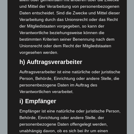
und Mittel der Verarbeitung von personenbezogenen
August 2026
(14)
Daten entscheidet. Sind die Zwecke und Mittel dieser
Juli 2026
(73)
Verarbeitung durch das Unionsrecht oder das Recht
Juni 2026
(139)
der Mitgliedstaaten vorgegeben, so kann der
Verantwortliche beziehungsweise können die
Mai 2026
(99)
bestimmten Kriterien seiner Benennung nach dem
April 2026
(99)
Unionsrecht oder dem Recht der Mitgliedstaaten
März 2026
(115)
vorgesehen werden.
Februar 2026
(109)
h) Auftragsverarbeiter
Januar 2026
(122)
Auftragsverarbeiter ist eine natürliche oder juristische
Dezember 2025
(103)
Person, Behörde, Einrichtung oder andere Stelle, die
personenbezogene Daten im Auftrag des
November 2025
(114)
Verantwortlichen verarbeitet.
Oktober 2025
(112)
i) Empfänger
September 2025
(93)
Empfänger ist eine natürliche oder juristische Person,
August 2025
(90)
Behörde, Einrichtung oder andere Stelle, der
Juli 2025
(90)
personenbezogene Daten offengelegt werden,
unabhängig davon, ob es sich bei ihr um einen
Juni 2025
(103)