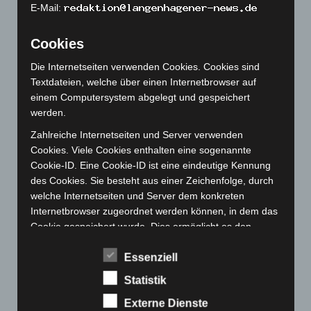
E-Mail:
November 2022
(167)
Oktober 2022
(166)
Cookies
September 2022
(205)
Die Internetseiten verwenden Cookies. Cookies sind
August 2022
(166)
Textdateien, welche über einen Internetbrowser auf
einem Computersystem abgelegt und gespeichert
Juli 2022
(133)
werden.
Juni 2022
(167)
Zahlreiche Internetseiten und Server verwenden
Mai 2022
(177)
Cookies. Viele Cookies enthalten eine sogenannte
April 2022
(198)
Cookie-ID. Eine Cookie-ID ist eine eindeutige Kennung
des Cookies. Sie besteht aus einer Zeichenfolge, durch
März 2022
(221)
welche Internetseiten und Server dem konkreten
Februar 2022
(189)
Internetbrowser zugeordnet werden können, in dem das
Cookie gespeichert wurde. Dies ermöglicht es den
Januar 2022
(190)
besuchten Internetseiten und Servern, den individuellen
Dezember 2021
(204)
Essenziell
Browser der betroffenen Person von anderen
November 2021
(215)
Internetbrowsern, die andere Cookies enthalten, zu
Statistik
unterscheiden. Ein bestimmter Internetbrowser kann
Oktober 2021
(171)
Externe Dienste
über die eindeutige Cookie-ID wiedererkannt und