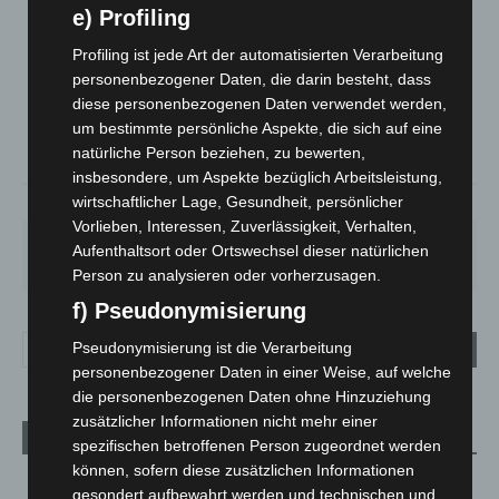
e) Profiling
LANGENHAGEN
Profiling ist jede Art der automatisierten Verarbeitung
Mäßig Bewölkt
personenbezogener Daten, die darin besteht, dass
°
28.3
°
C
diese personenbezogenen Daten verwendet werden,
27.1
um bestimmte persönliche Aspekte, die sich auf eine
°
26.7
natürliche Person beziehen, zu bewerten,
insbesondere, um Aspekte bezüglich Arbeitsleistung,
wirtschaftlicher Lage, Gesundheit, persönlicher
36%
1.8m/s
36%
Vorlieben, Interessen, Zuverlässigkeit, Verhalten,
SO.
MO.
DI.
MI.
DO.
Aufenthaltsort oder Ortswechsel dieser natürlichen
33
°
27
°
24
°
27
°
31
°
Person zu analysieren oder vorherzusagen.
f) Pseudonymisierung
Pseudonymisierung ist die Verarbeitung
personenbezogener Daten in einer Weise, auf welche
die personenbezogenen Daten ohne Hinzuziehung
zusätzlicher Informationen nicht mehr einer
Aktuelle Beiträge
spezifischen betroffenen Person zugeordnet werden
können, sofern diese zusätzlichen Informationen
Kunst trifft Weingenuss: Barbara-Susann Mehring zeigt ihre
gesondert aufbewahrt werden und technischen und