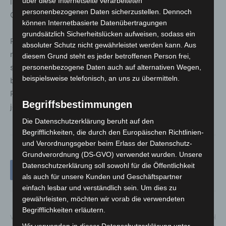
über diese Internetseite verarbeiteten
landen nicht in einem anonymen Callcenter, Termine vor
personenbezogenen Daten sicherzustellen. Dennoch
Ort sind jederzeit möglich.
können Internetbasierte Datenübertragungen
grundsätzlich Sicherheitslücken aufweisen, sodass ein
Parallel zum Ausbau der BeratungsCenter Direkt
absoluter Schutz nicht gewährleistet werden kann. Aus
modernisiert die Sparkasse sukzessive ihre besonders
diesem Grund steht es jeder betroffenen Person frei,
stark frequentierten BeratungsCenter vor Ort. Von 2020
personenbezogene Daten auch auf alternativen Wegen,
beispielsweise telefonisch, an uns zu übermitteln.
bis 2024 investiert die Sparkasse Hannover für ihre
Präsenz in der Fläche rund 50 Millionen Euro – mehr als
Begriffsbestimmungen
jede andere Finanzmarke in der Region.
Die Datenschutzerklärung beruht auf den
Begrifflichkeiten, die durch den Europäischen Richtlinien-
und Verordnungsgeber beim Erlass der Datenschutz-
Grundverordnung (DS-GVO) verwendet wurden. Unsere
Datenschutzerklärung soll sowohl für die Öffentlichkeit
als auch für unsere Kunden und Geschäftspartner
einfach lesbar und verständlich sein. Um dies zu
gewährleisten, möchten wir vorab die verwendeten
Begrifflichkeiten erläutern.
Vorheriger Artikel
Nächster Artikel
Wir verwenden in dieser Datenschutzerklärung unter