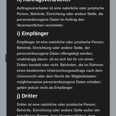
Auftragsverarbeiter ist eine natürliche oder juristische
Mann läuft mit Hockeyschläger über A7 – Polizei sucht
Person, Behörde, Einrichtung oder andere Stelle, die
Zeugen
personenbezogene Daten im Auftrag des
5. August 2026
Verantwortlichen verarbeitet.
Celle: Mensch stirbt bei Bagger-Unfall auf Baustelle
i) Empfänger
5. August 2026
Empfänger ist eine natürliche oder juristische Person,
Behörde, Einrichtung oder andere Stelle, der
personenbezogene Daten offengelegt werden,
Kategorien
unabhängig davon, ob es sich bei ihr um einen
Dritten handelt oder nicht. Behörden, die im Rahmen
Blaulicht
2.799
eines bestimmten Untersuchungsauftrags nach dem
Unionsrecht oder dem Recht der Mitgliedstaaten
Corona-News
712
möglicherweise personenbezogene Daten erhalten,
Hannover und Region
5.039
gelten jedoch nicht als Empfänger.
Langenhagen und Ortsteile
3.252
j) Dritter
Leserbriefe
1
Dritter ist eine natürliche oder juristische Person,
Menschen
2
Behörde, Einrichtung oder andere Stelle außer der
betroffenen Person, dem Verantwortlichen, dem