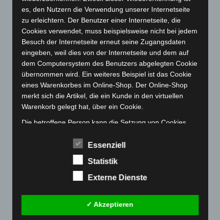
Mai 2023
(139)
es, den Nutzern die Verwendung unserer Internetseite
zu erleichtern. Der Benutzer einer Internetseite, die
April 2023
(155)
Cookies verwendet, muss beispielsweise nicht bei jedem
März 2023
(174)
Besuch der Internetseite erneut seine Zugangsdaten
Februar 2023
(154)
eingeben, weil dies von der Internetseite und dem auf
dem Computersystem des Benutzers abgelegten Cookie
Januar 2023
(140)
übernommen wird. Ein weiteres Beispiel ist das Cookie
Dezember 2022
(130)
eines Warenkorbes im Online-Shop. Der Online-Shop
November 2022
(167)
merkt sich die Artikel, die ein Kunde in den virtuellen
Warenkorb gelegt hat, über ein Cookie.
Oktober 2022
(166)
Die betroffene Person kann die Setzung von Cookies
September 2022
(205)
durch unsere Internetseite jederzeit mittels einer
August 2022
(166)
entsprechenden Einstellung des genutzten
Essenziell
Juli 2022
(133)
Internetbrowsers verhindern und damit der Setzung von
Statistik
Cookies dauerhaft widersprechen. Ferner können
Juni 2022
(167)
bereits gesetzte Cookies jederzeit über einen
Externe Dienste
Mai 2022
(177)
Internetbrowser oder andere Softwareprogramme
April 2022
(198)
gelöscht werden. Dies ist in allen gängigen
✓ Akzeptieren
Internetbrowsern möglich. Deaktiviert die betroffene
März 2022
(221)
Person die Setzung von Cookies in dem genutzten