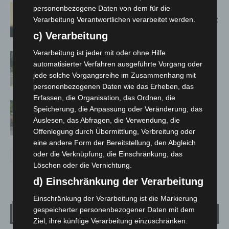
Hannover: Erste Tigermücken-
personenbezogene Daten von dem für die
Population in Niedersachsen entdeckt
Verarbeitung Verantwortlichen verarbeitet werden.
c) Verarbeitung
Verarbeitung ist jeder mit oder ohne Hilfe
Brand im „Haus der Begegnung“ in
automatisierter Verfahren ausgeführte Vorgang oder
Neuwarmbüchen schnell eingedämmt
jede solche Vorgangsreihe im Zusammenhang mit
personenbezogenen Daten wie das Erheben, das
Erfassen, die Organisation, das Ordnen, die
Region Hannover: 21 neue
Speicherung, die Anpassung oder Veränderung, das
Notfallsanitäter starten beim Roten
Auslesen, das Abfragen, die Verwendung, die
Kreuz
Offenlegung durch Übermittlung, Verbreitung oder
eine andere Form der Bereitstellung, den Abgleich
oder die Verknüpfung, die Einschränkung, das
Löschen oder die Vernichtung.
d) Einschränkung der Verarbeitung
Einschränkung der Verarbeitung ist die Markierung
gespeicherter personenbezogener Daten mit dem
Wetter
Ziel, ihre künftige Verarbeitung einzuschränken.