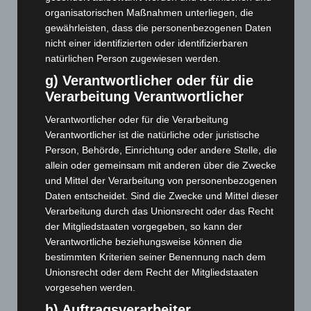
Werke im Jacques’ Wein-Depot Isernhagen
organisatorischen Maßnahmen unterliegen, die
8. August 2026
gewährleisten, dass die personenbezogenen Daten
nicht einer identifizierten oder identifizierbaren
A2: Zweite Turbobaustelle startet zwischen Hannover-West
natürlichen Person zugewiesen werden.
und Bothfeld
8. August 2026
g) Verantwortlicher oder für die
Verarbeitung Verantwortlicher
Niedersachsen: Feuerwehrkräfte kehren nach
Waldbrandeinsatz aus Spanien zurück
Verantwortlicher oder für die Verarbeitung
7. August 2026
Verantwortlicher ist die natürliche oder juristische
Person, Behörde, Einrichtung oder andere Stelle, die
Hannover: Erste Tigermücken-Population in Niedersachsen
allein oder gemeinsam mit anderen über die Zwecke
entdeckt
und Mittel der Verarbeitung von personenbezogenen
7. August 2026
Daten entscheidet. Sind die Zwecke und Mittel dieser
Verarbeitung durch das Unionsrecht oder das Recht
Brand im „Haus der Begegnung“ in Neuwarmbüchen schnell
der Mitgliedstaaten vorgegeben, so kann der
eingedämmt
Verantwortliche beziehungsweise können die
6. August 2026
bestimmten Kriterien seiner Benennung nach dem
Unionsrecht oder dem Recht der Mitgliedstaaten
Region Hannover: 21 neue Notfallsanitäter starten beim
vorgesehen werden.
Roten Kreuz
5. August 2026
h) Auftragsverarbeiter