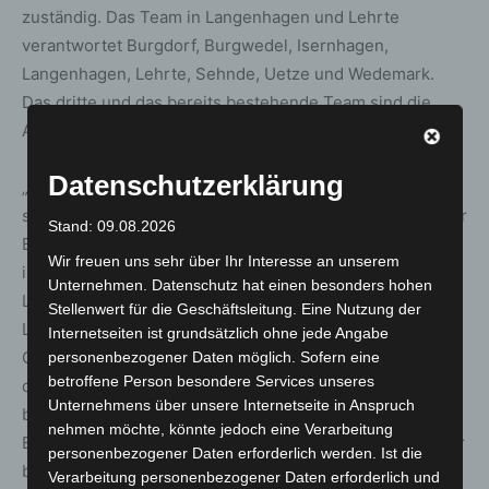
zuständig. Das Team in Langenhagen und Lehrte
verantwortet Burgdorf, Burgwedel, Isernhagen,
Langenhagen, Lehrte, Sehnde, Uetze und Wedemark.
Das dritte und das bereits bestehende Team sind die
Ansprechpartner für junge Erwachsene in Hannover.
Datenschutzerklärung
„Die Ansprüche unserer Kundinnen und Kunden haben
sich gewandelt, sie wünschen sich hohe Flexibilität in der
Stand: 09.08.2026
Beratung und bei unseren Services. Das gilt
Wir freuen uns sehr über Ihr Interesse an unserem
insbesondere bei jungen Erwachsenen, für die sich die
Unternehmen. Datenschutz hat einen besonders hohen
Lebensumstände stetig verändern“, sagt Markus
Stellenwert für die Geschäftsleitung. Eine Nutzung der
Lehnemann, Vorstand der Sparkasse Hannover.
Internetseiten ist grundsätzlich ohne jede Angabe
Gleichwohl legten auch junge Menschen großen Wert
personenbezogener Daten möglich. Sofern eine
betroffene Person besondere Services unseres
darauf, Finanzielles von Angesicht zu Angesicht zu
Unternehmens über unsere Internetseite in Anspruch
besprechen, gerade wenn es um wichtige
nehmen möchte, könnte jedoch eine Verarbeitung
Entscheidungen gehe. „Unsere Beraterinnen und Berater
personenbezogener Daten erforderlich werden. Ist die
begegnen ihren Kundinnen und Kunden dabei auf
Verarbeitung personenbezogener Daten erforderlich und