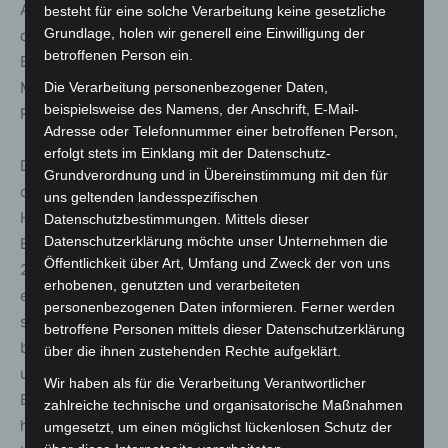
Augenhöhe. Sie kennen ihre Bedürfnisse, weil sie sich in
besteht für eine solche Verarbeitung keine gesetzliche
Grundlage, holen wir generell eine Einwilligung der
der gleichen Lebensphase befinden. Mit dieser Form der
betroffenen Person ein.
Betreuung macht sich die Sparkasse Hannover für junge
Menschen stark wie kein anderes Finanzinstitut in der
Die Verarbeitung personenbezogener Daten,
beispielsweise des Namens, der Anschrift, E-Mail-
Region“, führt Lehnemann aus.
Adresse oder Telefonnummer einer betroffenen Person,
erfolgt stets im Einklang mit der Datenschutz-
Durch die drei neuen Teams für junge Erwachsene steigt
Grundverordnung und in Übereinstimmung mit den für
die Zahl der BeratungsCenter Direkt der Sparkasse
uns geltenden landesspezifischen
Hannover in der Region auf neun, die Gesamtzahl der
Datenschutzbestimmungen. Mittels dieser
Datenschutzerklärung möchte unser Unternehmen die
BeratungsCenter beträgt 71. Das inzwischen mehr als
Öffentlichkeit über Art, Umfang und Zweck der von uns
200 Jahre alte Finanzinstitut erweitert damit
erhobenen, genutzten und verarbeiteten
entsprechend der sich verändernden Kundenbedarfe
personenbezogenen Daten informieren. Ferner werden
seine Beratungsmöglichkeiten: BeratungsCenter Direkt
betroffene Personen mittels dieser Datenschutzerklärung
bieten die Flexibilität und den Komfort einer Direktbank
über die ihnen zustehenden Rechte aufgeklärt.
und zugleich die gewohnte Qualität, Nähe und die
Wir haben als für die Verarbeitung Verantwortlicher
Beziehung einer Sparkasse. Alle Kundinnen und Kunden
zahlreiche technische und organisatorische Maßnahmen
haben weiterhin ihre persönliche Beratungsperson und
umgesetzt, um einen möglichst lückenlosen Schutz der