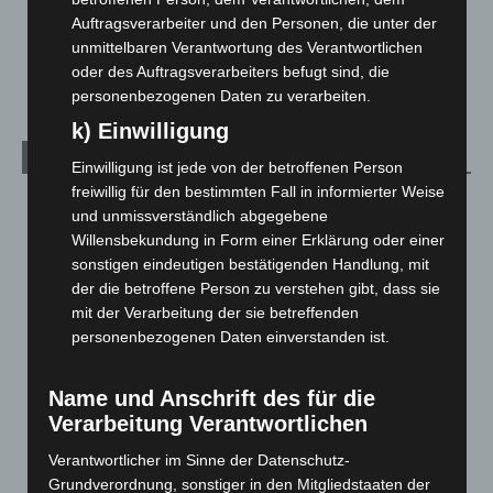
Über uns
1
Auftragsverarbeiter und den Personen, die unter der
Veranstaltungen
1.888
unmittelbaren Verantwortung des Verantwortlichen
Welt
1.271
oder des Auftragsverarbeiters befugt sind, die
personenbezogenen Daten zu verarbeiten.
k) Einwilligung
Archiv
Einwilligung ist jede von der betroffenen Person
freiwillig für den bestimmten Fall in informierter Weise
August 2026
(14)
und unmissverständlich abgegebene
Juli 2026
(73)
Willensbekundung in Form einer Erklärung oder einer
sonstigen eindeutigen bestätigenden Handlung, mit
Juni 2026
(139)
der die betroffene Person zu verstehen gibt, dass sie
Mai 2026
(99)
mit der Verarbeitung der sie betreffenden
April 2026
(99)
personenbezogenen Daten einverstanden ist.
März 2026
(115)
Name und Anschrift des für die
Februar 2026
(109)
Verarbeitung Verantwortlichen
Januar 2026
(122)
Verantwortlicher im Sinne der Datenschutz-
Dezember 2025
(103)
Grundverordnung, sonstiger in den Mitgliedstaaten der