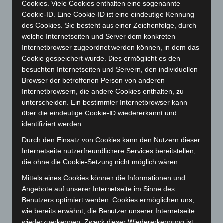
Cookies. Viele Cookies enthalten eine sogenannte
August 2024
(107)
Cookie-ID. Eine Cookie-ID ist eine eindeutige Kennung
Juli 2024
(89)
des Cookies. Sie besteht aus einer Zeichenfolge, durch
Juni 2024
(107)
welche Internetseiten und Server dem konkreten
Internetbrowser zugeordnet werden können, in dem das
Mai 2024
(149)
Cookie gespeichert wurde. Dies ermöglicht es den
April 2024
(102)
besuchten Internetseiten und Servern, den individuellen
März 2024
(103)
Browser der betroffenen Person von anderen
Internetbrowsern, die andere Cookies enthalten, zu
Februar 2024
(103)
unterscheiden. Ein bestimmter Internetbrowser kann
Januar 2024
(111)
über die eindeutige Cookie-ID wiedererkannt und
identifiziert werden.
Dezember 2023
(130)
November 2023
(130)
Durch den Einsatz von Cookies kann den Nutzern dieser
Internetseite nutzerfreundlichere Services bereitstellen,
Oktober 2023
(114)
die ohne die Cookie-Setzung nicht möglich wären.
September 2023
(133)
Mittels eines Cookies können die Informationen und
August 2023
(134)
Angebote auf unserer Internetseite im Sinne des
Juli 2023
(118)
Benutzers optimiert werden. Cookies ermöglichen uns,
wie bereits erwähnt, die Benutzer unserer Internetseite
Juni 2023
(142)
wiederzuerkennen. Zweck dieser Wiedererkennung ist