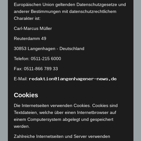
November 2025
(114)
Europäischen Union geltenden Datenschutzgesetze und
anderer Bestimmungen mit datenschutzrechtlichem
Oktober 2025
(112)
Charakter ist:
September 2025
(93)
Carl-Marcus Müller
August 2025
(90)
Reuterdamm 49
Juli 2025
(90)
30853 Langenhagen - Deutschland
Juni 2025
(103)
Telefon: 0511-215 6000
Mai 2025
(112)
April 2025
(88)
Fax: 0511-866 789 33
März 2025
(111)
E-Mail:
Februar 2025
(96)
Cookies
Januar 2025
(88)
Die Internetseiten verwenden Cookies. Cookies sind
Dezember 2024
(89)
Textdateien, welche über einen Internetbrowser auf
November 2024
(94)
einem Computersystem abgelegt und gespeichert
Oktober 2024
(93)
werden.
September 2024
(112)
Zahlreiche Internetseiten und Server verwenden