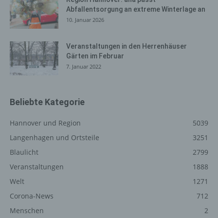
Verarbeitung Verantwortliche kann die Weitergabe an
Abfallentsorgung an extreme Winterlage an
einen oder mehrere Auftragsverarbeiter, beispielsweise
10. Januar 2026
einen Paketdienstleister, veranlassen, der die
personenbezogenen Daten ebenfalls ausschließlich für
eine interne Verwendung, die dem für die Verarbeitung
Veranstaltungen in den Herrenhäuser
Verantwortlichen zuzurechnen ist, nutzt.
Gärten im Februar
7. Januar 2022
Durch eine Registrierung auf der Internetseite des für die
Verarbeitung Verantwortlichen wird ferner die vom
Internet-Service-Provider (ISP) der betroffenen Person
Beliebte Kategorie
vergebene IP-Adresse, das Datum sowie die Uhrzeit der
Registrierung gespeichert. Die Speicherung dieser Daten
Hannover und Region
5039
erfolgt vor dem Hintergrund, dass nur so der Missbrauch
unserer Dienste verhindert werden kann, und diese
Langenhagen und Ortsteile
3251
Daten im Bedarfsfall ermöglichen, begangene Straftaten
Blaulicht
2799
aufzuklären. Insofern ist die Speicherung dieser Daten
Veranstaltungen
1888
zur Absicherung des für die Verarbeitung
Verantwortlichen erforderlich. Eine Weitergabe dieser
Welt
1271
Daten an Dritte erfolgt grundsätzlich nicht, sofern keine
Corona-News
712
gesetzliche Pflicht zur Weitergabe besteht oder die
Menschen
2
Weitergabe der Strafverfolgung dient.