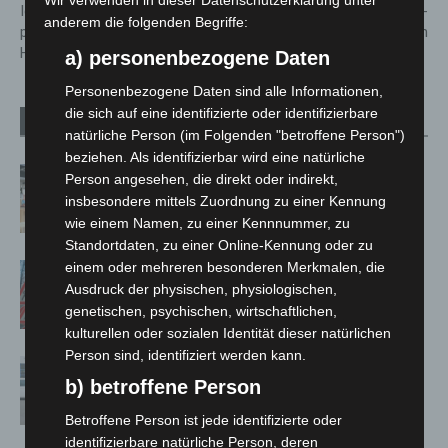
IdeenExpo 2024: So
Neubau der Hermann-Löns-
anderem die folgenden Begriffe:
präsentiert sich die Region
Schule nun offiziell übergeben
Hannover
a) personenbezogene Daten
Personenbezogene Daten sind alle Informationen,
die sich auf eine identifizierte oder identifizierbare
Verwandte Artikel
Mehr vom Autor
natürliche Person (im Folgenden "betroffene Person")
beziehen. Als identifizierbar wird eine natürliche
Kunst trifft Weingenuss: Barbara-
Person angesehen, die direkt oder indirekt,
Susann Mehring zeigt ihre Werke im
insbesondere mittels Zuordnung zu einer Kennung
Jacques’ Wein-Depot Isernhagen
wie einem Namen, zu einer Kennnummer, zu
Standortdaten, zu einer Online-Kennung oder zu
einem oder mehreren besonderen Merkmalen, die
A2: Zweite Turbobaustelle startet
Ausdruck der physischen, physiologischen,
zwischen Hannover-West und
genetischen, psychischen, wirtschaftlichen,
Bothfeld
kulturellen oder sozialen Identität dieser natürlichen
Person sind, identifiziert werden kann.
Niedersachsen: Feuerwehrkräfte
b) betroffene Person
kehren nach Waldbrandeinsatz aus
Spanien zurück
Betroffene Person ist jede identifizierte oder
identifizierbare natürliche Person, deren