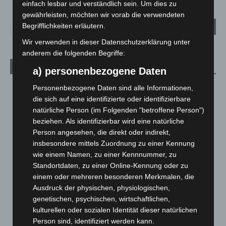
einfach lesbar und verständlich sein. Um dies zu
gewährleisten, möchten wir vorab die verwendeten
Begrifflichkeiten erläutern.
Wir verwenden in dieser Datenschutzerklärung unter
anderem die folgenden Begriffe:
Aktuelle Beiträge
a) personenbezogene Daten
Niedersachsen: Feuerwehrkräfte kehren nach
Personenbezogene Daten sind alle Informationen,
Waldbrandeinsatz aus Spanien zurück
die sich auf eine identifizierte oder identifizierbare
7. August 2026
natürliche Person (im Folgenden "betroffene Person")
beziehen. Als identifizierbar wird eine natürliche
Hannover: Erste Tigermücken-Population in Niedersachsen
Person angesehen, die direkt oder indirekt,
entdeckt
insbesondere mittels Zuordnung zu einer Kennung
7. August 2026
wie einem Namen, zu einer Kennnummer, zu
Standortdaten, zu einer Online-Kennung oder zu
Brand im „Haus der Begegnung“ in Neuwarmbüchen schnell
einem oder mehreren besonderen Merkmalen, die
eingedämmt
Ausdruck der physischen, physiologischen,
6. August 2026
genetischen, psychischen, wirtschaftlichen,
kulturellen oder sozialen Identität dieser natürlichen
Region Hannover: 21 neue Notfallsanitäter starten beim
Person sind, identifiziert werden kann.
Roten Kreuz