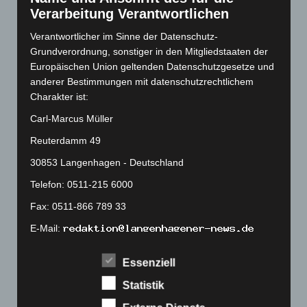
August 2022
(166)
Verarbeitung Verantwortlichen
Juli 2022
(133)
Verantwortlicher im Sinne der Datenschutz-
Juni 2022
(167)
Grundverordnung, sonstiger in den Mitgliedstaaten der
Mai 2022
(177)
Europäischen Union geltenden Datenschutzgesetze und
anderer Bestimmungen mit datenschutzrechtlichem
April 2022
(198)
Charakter ist:
März 2022
(221)
Carl-Marcus Müller
Februar 2022
(189)
Reuterdamm 49
Januar 2022
(190)
30853 Langenhagen - Deutschland
Dezember 2021
(204)
Telefon: 0511-215 6000
November 2021
(215)
Fax: 0511-866 789 33
Oktober 2021
(171)
E-Mail:
September 2021
(180)
August 2021
(154)
Cookies
Essenziell
Juli 2021
(213)
Statistik
Die Internetseiten verwenden Cookies. Cookies sind
Juni 2021
(198)
Textdateien, welche über einen Internetbrowser auf