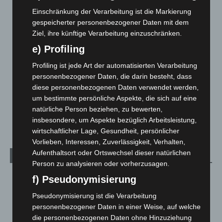
Corona-News
712
Einschränkung der Verarbeitung ist die Markierung
gespeicherter personenbezogener Daten mit dem
Hannover und Region
5.037
Ziel, ihre künftige Verarbeitung einzuschränken.
Langenhagen und Ortsteile
3.250
e) Profiling
Leserbriefe
1
Profiling ist jede Art der automatisierten Verarbeitung
Menschen
2
personenbezogener Daten, die darin besteht, dass
Über uns
1
diese personenbezogenen Daten verwendet werden,
um bestimmte persönliche Aspekte, die sich auf eine
Veranstaltungen
1.887
natürliche Person beziehen, zu bewerten,
Welt
1.270
insbesondere, um Aspekte bezüglich Arbeitsleistung,
wirtschaftlicher Lage, Gesundheit, persönlicher
Vorlieben, Interessen, Zuverlässigkeit, Verhalten,
Aufenthaltsort oder Ortswechsel dieser natürlichen
Archiv
Person zu analysieren oder vorherzusagen.
August 2026
(12)
f) Pseudonymisierung
Juli 2026
(73)
Pseudonymisierung ist die Verarbeitung
Juni 2026
(139)
personenbezogener Daten in einer Weise, auf welche
die personenbezogenen Daten ohne Hinzuziehung
Mai 2026
(99)