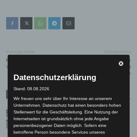
Vorheriger Artikel
Nächster Artikel
NABU Langenhagen lädt zu
Hannover 2025: Ein Jahr voller
Vortrag: Krise der Biodiversität
Jubiläen, Kultur und
unvergesslicher Momente
Datenschutzerklärung
Stand: 08.08.2026
Verwandte Artikel
Mehr vom Autor
Wir freuen uns sehr über Ihr Interesse an unserem
Unternehmen. Datenschutz hat einen besonders hohen
Niedersachsen: Feuerwehrkräfte
Stellenwert für die Geschäftsleitung. Eine Nutzung der
kehren nach Waldbrandeinsatz aus
Internetseiten ist grundsätzlich ohne jede Angabe
Spanien zurück
personenbezogener Daten möglich. Sofern eine
betroffene Person besondere Services unseres