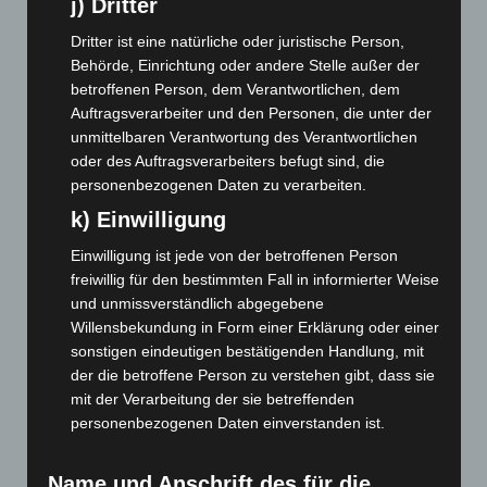
November 2023
(130)
j) Dritter
Oktober 2023
(114)
Dritter ist eine natürliche oder juristische Person,
Behörde, Einrichtung oder andere Stelle außer der
September 2023
(133)
betroffenen Person, dem Verantwortlichen, dem
August 2023
(134)
Auftragsverarbeiter und den Personen, die unter der
Juli 2023
(118)
unmittelbaren Verantwortung des Verantwortlichen
oder des Auftragsverarbeiters befugt sind, die
Juni 2023
(142)
personenbezogenen Daten zu verarbeiten.
Mai 2023
(139)
k) Einwilligung
April 2023
(155)
Einwilligung ist jede von der betroffenen Person
März 2023
(174)
freiwillig für den bestimmten Fall in informierter Weise
Februar 2023
(154)
und unmissverständlich abgegebene
Willensbekundung in Form einer Erklärung oder einer
Januar 2023
(140)
sonstigen eindeutigen bestätigenden Handlung, mit
Dezember 2022
(130)
der die betroffene Person zu verstehen gibt, dass sie
November 2022
(167)
mit der Verarbeitung der sie betreffenden
personenbezogenen Daten einverstanden ist.
Oktober 2022
(166)
September 2022
(205)
Name und Anschrift des für die