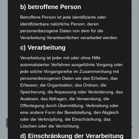
5. August 2026
b) betroffene Person
Mann läuft mit Hockeyschläger über A7 – Polizei sucht
Betroffene Person ist jede identifizierte oder
Zeugen
identifizierbare natürliche Person, deren
5. August 2026
personenbezogene Daten von dem für die
Verarbeitung Verantwortlichen verarbeitet werden.
Celle: Mensch stirbt bei Bagger-Unfall auf Baustelle
c) Verarbeitung
5. August 2026
Verarbeitung ist jeder mit oder ohne Hilfe
Gasleitung bei McDonald’s-Umbau in Langenhagen
automatisierter Verfahren ausgeführte Vorgang oder
beschädigt
jede solche Vorgangsreihe im Zusammenhang mit
5. August 2026
personenbezogenen Daten wie das Erheben, das
Erfassen, die Organisation, das Ordnen, die
Anklage nach Abschaltung von „Archetyp Market“ erhoben
Speicherung, die Anpassung oder Veränderung, das
3. August 2026
Auslesen, das Abfragen, die Verwendung, die
Offenlegung durch Übermittlung, Verbreitung oder
eine andere Form der Bereitstellung, den Abgleich
oder die Verknüpfung, die Einschränkung, das
Kategorien
Löschen oder die Vernichtung.
d) Einschränkung der Verarbeitung
Blaulicht
2.799