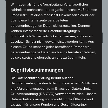
Wir haben als für die Verarbeitung Verantwortlicher
zahlreiche technische und organisatorische Maßnahmen
umgesetzt, um einen möglichst lückenlosen Schutz der
über diese Internetseite verarbeiteten
personenbezogenen Daten sicherzustellen. Dennoch
können Internetbasierte Datenübertragungen
grundsätzlich Sicherheitslücken aufweisen, sodass ein
Wetter
absoluter Schutz nicht gewährleistet werden kann. Aus
diesem Grund steht es jeder betroffenen Person frei,
LANGENHAGEN
personenbezogene Daten auch auf alternativen Wegen,
beispielsweise telefonisch, an uns zu übermitteln.
Mäßig Bewölkt
°
13.3
°
C
12
Begriffsbestimmungen
°
11
Die Datenschutzerklärung beruht auf den
Begrifflichkeiten, die durch den Europäischen Richtlinien-
und Verordnungsgeber beim Erlass der Datenschutz-
93%
1.8m/s
38%
Grundverordnung (DS-GVO) verwendet wurden. Unsere
SA.
SO.
MO.
DI.
MI.
Datenschutzerklärung soll sowohl für die Öffentlichkeit
27
°
34
°
27
°
23
°
25
°
als auch für unsere Kunden und Geschäftspartner