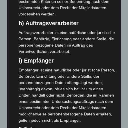
Februar 2025
(96)
bestimmten Kriterien seiner Benennung nach dem
Unionsrecht oder dem Recht der Mitgliedstaaten
Januar 2025
(88)
vorgesehen werden.
Dezember 2024
(89)
h) Auftragsverarbeiter
November 2024
(94)
Auftragsverarbeiter ist eine natürliche oder juristische
Oktober 2024
(93)
Person, Behörde, Einrichtung oder andere Stelle, die
September 2024
(112)
personenbezogene Daten im Auftrag des
August 2024
(107)
Verantwortlichen verarbeitet.
i) Empfänger
Juli 2024
(89)
Juni 2024
(107)
Empfänger ist eine natürliche oder juristische Person,
Behörde, Einrichtung oder andere Stelle, der
Mai 2024
(149)
personenbezogene Daten offengelegt werden,
April 2024
(102)
unabhängig davon, ob es sich bei ihr um einen
März 2024
(103)
Dritten handelt oder nicht. Behörden, die im Rahmen
eines bestimmten Untersuchungsauftrags nach dem
Februar 2024
(103)
Unionsrecht oder dem Recht der Mitgliedstaaten
Januar 2024
(111)
möglicherweise personenbezogene Daten erhalten,
Dezember 2023
(130)
gelten jedoch nicht als Empfänger.