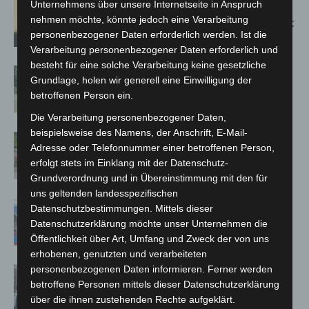
Unternehmens über unsere Internetseite in Anspruch
Hannover: Erste Tigermücken-
nehmen möchte, könnte jedoch eine Verarbeitung
Population in Niedersachsen entdeckt
personenbezogener Daten erforderlich werden. Ist die
Verarbeitung personenbezogener Daten erforderlich und
besteht für eine solche Verarbeitung keine gesetzliche
Brand im „Haus der Begegnung“ in
Grundlage, holen wir generell eine Einwilligung der
Neuwarmbüchen schnell eingedämmt
betroffenen Person ein.
Die Verarbeitung personenbezogener Daten,
beispielsweise des Namens, der Anschrift, E-Mail-
Region Hannover: 21 neue
Adresse oder Telefonnummer einer betroffenen Person,
Notfallsanitäter starten beim Roten
erfolgt stets im Einklang mit der Datenschutz-
Kreuz
Grundverordnung und in Übereinstimmung mit den für
uns geltenden landesspezifischen
Mann läuft mit Hockeyschläger über
Datenschutzbestimmungen. Mittels dieser
A7 – Polizei sucht Zeugen
Datenschutzerklärung möchte unser Unternehmen die
Öffentlichkeit über Art, Umfang und Zweck der von uns
erhobenen, genutzten und verarbeiteten
personenbezogenen Daten informieren. Ferner werden
Celle: Mensch stirbt bei Bagger-Unfall
betroffene Personen mittels dieser Datenschutzerklärung
auf Baustelle
über die ihnen zustehenden Rechte aufgeklärt.