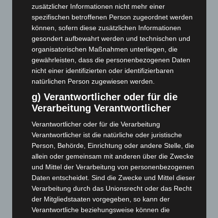
zusätzlicher Informationen nicht mehr einer
April 2026
(99)
spezifischen betroffenen Person zugeordnet werden
können, sofern diese zusätzlichen Informationen
März 2026
(115)
gesondert aufbewahrt werden und technischen und
Februar 2026
(109)
organisatorischen Maßnahmen unterliegen, die
Januar 2026
(122)
gewährleisten, dass die personenbezogenen Daten
nicht einer identifizierten oder identifizierbaren
Dezember 2025
(103)
natürlichen Person zugewiesen werden.
November 2025
(114)
g) Verantwortlicher oder für die
Oktober 2025
(112)
Verarbeitung Verantwortlicher
September 2025
(93)
Verantwortlicher oder für die Verarbeitung
August 2025
(90)
Verantwortlicher ist die natürliche oder juristische
Juli 2025
(90)
Person, Behörde, Einrichtung oder andere Stelle, die
allein oder gemeinsam mit anderen über die Zwecke
Juni 2025
(103)
und Mittel der Verarbeitung von personenbezogenen
Mai 2025
(112)
Daten entscheidet. Sind die Zwecke und Mittel dieser
Verarbeitung durch das Unionsrecht oder das Recht
April 2025
(88)
der Mitgliedstaaten vorgegeben, so kann der
März 2025
(111)
Verantwortliche beziehungsweise können die