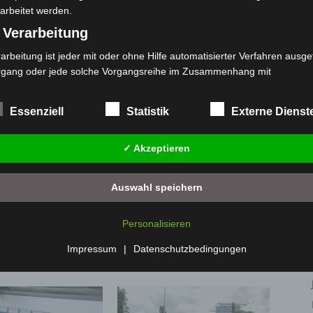
arbeitet werden.
 Verarbeitung
arbeitung ist jeder mit oder ohne Hilfe automatisierter Verfahren ausge
rgang oder jede solche Vorgangsreihe im Zusammenhang mit
rsonenbezogenen Daten wie das Erheben, das Erfassen, die Organisat
s Ordnen, die Speicherung, die Anpassung oder Veränderung, das Aus
Essenziell
Statistik
Externe Dienst
 Abfragen, die Verwendung, die Offenlegung durch Übermittlung, Verb
r eine andere Form der Bereitstellung, den Abgleich oder die Verknüp
✓ Akzeptieren
 Einschränkung, das Löschen oder die Vernichtung.
) Einschränkung der Verarbeitung
Nächster Artikel
Auswahl speichern
ft
schränkung der Verarbeitung ist die Markierung gespeicherter
Verkehrsunfall auf Bahnbrücke legt Zugverkehr
in Hannover-Kleefeld teilweise lahm
sonenbezogener Daten mit dem Ziel, ihre künftige Verarbeitung
Personalisieren
nzuschränken.
 Profiling
Impressum
|
Datenschutzbedingungen
filing ist jede Art der automatisierten Verarbeitung personenbezogener
ten, die darin besteht, dass diese personenbezogenen Daten verwend
den, um bestimmte persönliche Aspekte, die sich auf eine natürliche 