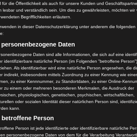
 für die Öffentlichkeit als auch für unsere Kunden und Geschäftspartne
h lesbar und verständlich sein. Um dies zu gewährleisten, möchten wir
rwendeten Begrifflichkeiten erläutern.
rwenden in dieser Datenschutzerklärung unter anderem die folgenden
fe:
) personenbezogene Daten
sonenbezogene Daten sind alle Informationen, die sich auf eine identifi
r identifizierbare natürliche Person (im Folgenden "betroffene Person"
iehen. Als identifizierbar wird eine natürliche Person angesehen, die di
r indirekt, insbesondere mittels Zuordnung zu einer Kennung wie ein
men, zu einer Kennnummer, zu Standortdaten, zu einer Online-Kennu
er zu einem oder mehreren besonderen Merkmalen, die Ausdruck der
sischen, physiologischen, genetischen, psychischen, wirtschaftlichen,
turellen oder sozialen Identität dieser natürlichen Person sind, identifizi
rden kann.
 betroffene Person
Regionsentdeckertag 2025 - Foto: Region Hannover / Iris Terzka
roffene Person ist jede identifizierte oder identifizierbare natürliche Pe
ren personenbezogene Daten von dem für die Verarbeitung Verantwort