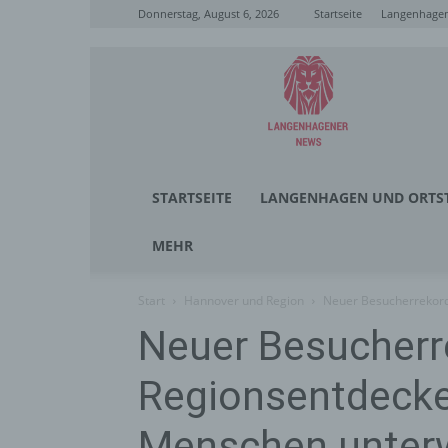
Donnerstag, August 6, 2026
Startseite
Langenhagen
Langenhagener
News
STARTSEITE
LANGENHAGEN UND ORTST
MEHR
Start
Hannover und Region
Neuer Besucherrekord
Neuer Besucherr
Regionsentdecke
Menschen unter