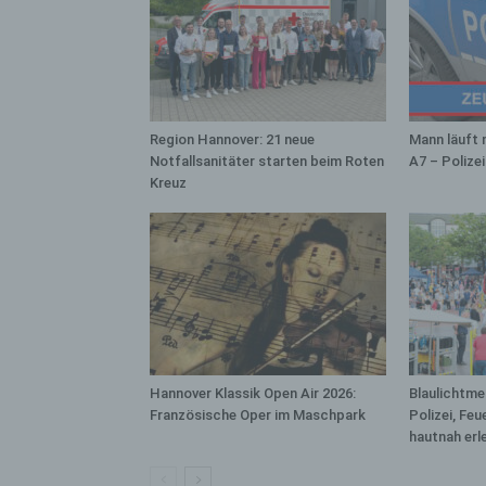
bez
wir
Zuv
Pe
f
Region Hannover: 21 neue
Mann läuft 
Ps
Notfallsanitäter starten beim Roten
A7 – Polize
We
Kreuz
zus
zu
au
unt
ide
g)
Ve
Ver
Hannover Klassik Open Air 2026:
Blaulichtme
ode
Französische Oper im Maschpark
Polizei, Fe
ge
hautnah erl
pe
Ver