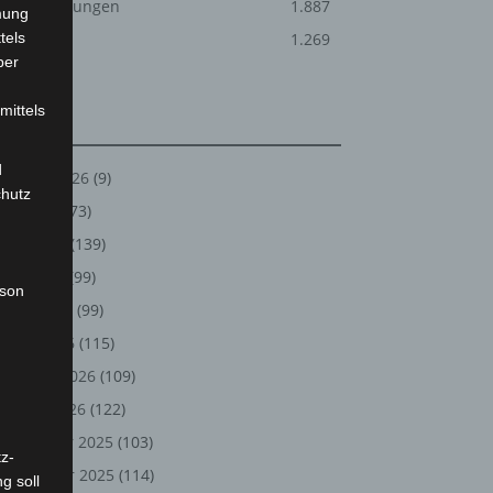
Veranstaltungen
1.887
mung
tels
Welt
1.269
ber
mittels
Archiv
d
August 2026
(9)
chutz
Juli 2026
(73)
Juni 2026
(139)
Mai 2026
(99)
rson
April 2026
(99)
März 2026
(115)
Februar 2026
(109)
Januar 2026
(122)
Dezember 2025
(103)
z-
November 2025
(114)
g soll