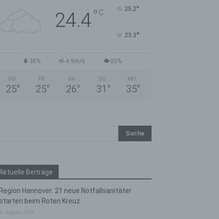
°
25.2
°
C
24.4
°
23.3
38%
4.9m/s
85%
DO.
FR.
SA.
SO.
MO.
25
°
25
°
26
°
31
°
35
°
Aktuelle Beiträge
Region Hannover: 21 neue Notfallsanitäter
starten beim Roten Kreuz
5. August 2026