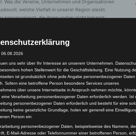
t. Was die Vereine, Unternehmen und Organisationen
ucksvoll, welche Vielfalt in unserer Region steckt.
hr kennengelernt, die ihnen vorher nicht bekannt
ch.
enschutzerklärung
nd Begegnungen
: 06.08.2026
 Flughafen Langenhagen. „Die freien Plätze waren
Besucher*innen war es eine tolle Erfahrung, ein Blick
euen uns sehr über Ihr Interesse an unserem Unternehmen. Datenschu
besonders hohen Stellenwert für die Geschäftsleitung. Eine Nutzung d
auf dem Vorfeld zu schnuppern.“, berichtete Jana
etseiten ist grundsätzlich ohne jede Angabe personenbezogener Daten
h. Sofern eine betroffene Person besondere Services unseres
nehmens über unsere Internetseite in Anspruch nehmen möchte, könnt
indenwerk oder das Landesbildungszentrum für Blinde
 eine Verarbeitung personenbezogener Daten erforderlich werden. Ist 
nd für alle Seiten von einem unschätzbaren Wert.“,
eitung personenbezogener Daten erforderlich und besteht für eine sol
eitung keine gesetzliche Grundlage, holen wir generell eine Einwilligun
des Taubblindenwerks.
fenen Person ein.
haktionen in Hannovers Innenstadt
rarbeitung personenbezogener Daten, beispielsweise des Namens, de
ift, E-Mail-Adresse oder Telefonnummer einer betroffenen Person, erfo