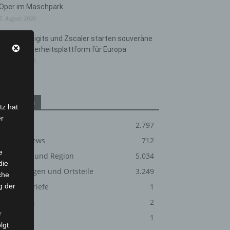
Oper im Maschpark
2. August 2026
Schwarz Digits und Zscaler starten souveräne
Cloud-Sicherheitsplattform für Europa
2. August 2026
Kategorien
tz hat
er
Blaulicht
2.797
Corona-News
712
e
Hannover und Region
5.034
die
Langenhagen und Ortsteile
3.249
che
g der
Leserbriefe
1
Menschen
2
r
Über uns
1
lgt