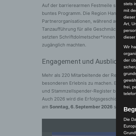
stets 
Auf der barrierearmen Festmeile sorgten M
mit de
buntes Programm. Die Region Hannover prä
dieser
Partnerorganisationen, während auf den Bü
Art, U
Tanzaufführung für alle Geschmäcker etwas 
person
setzten Schriftdolmetscher*innen auf der 
dieser
zugänglich machten.
Wir ha
organ
Engagement und Ausblick
der üb
sicher
grunds
Mehr als 220 Mitarbeitende der Region Han
gewähr
besonderen Erlebnis zu machen. Eine Typi
frei, 
und Stammzellspender-Register brachte 14
telefo
Auch 2026 wird die Erfolgsgeschichte fort
am
Sonntag, 6. September 2026
statt.
Beg
Die Da
Europä
Grund