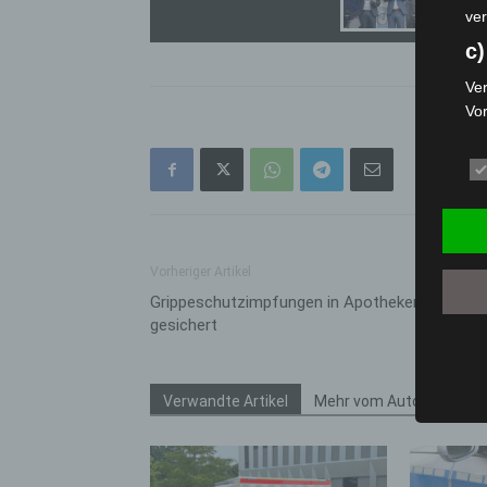
ver
c)
Ver
Vo
pe
da
das
ode
die
d
Vorheriger Artikel
Grippeschutzimpfungen in Apotheken dauerha
Ein
gesichert
per
ei
e)
Verwandte Artikel
Mehr vom Autor
Pro
Da
wer