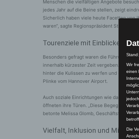
Menschen die vielfältigen Angebote besuch
jedes Jahr auf die Beine stellen, zeigt eindr
Sicherlich haben viele heute Facetten von i
waren“, sagte Regionspräsident Steffen Kra
Dat
Tourenziele mit Einblicken u
Stand
Besonders gefragt waren die Führungen am
innerhalb kürzester Zeit vergeben. Für die 
Wir fr
einen 
hinter die Kulissen zu werfen und die Luft 
Intern
Plinke vom Hannover Airport.
möglic
Unter
Auch soziale Einrichtungen wie das Taubbl
jedoch
öffneten ihre Türen. „Diese Begegnungen si
Verarb
Verarb
betonte Melissa Glomb, Geschäftsführerin 
betrof
Vielfalt, Inklusion und Mitmac
Die Ve
Anschr