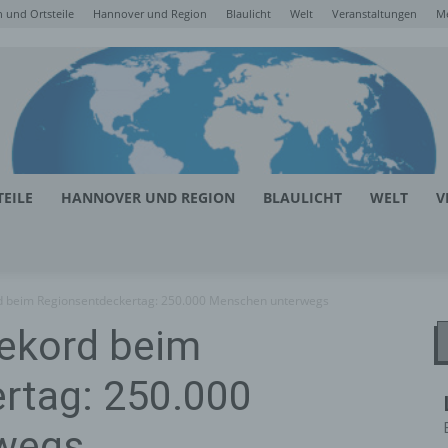
 und Ortsteile
Hannover und Region
Blaulicht
Welt
Veranstaltungen
M
EILE
HANNOVER UND REGION
BLAULICHT
WELT
V
 beim Regionsentdeckertag: 250.000 Menschen unterwegs
ekord beim
rtag: 250.000
wegs