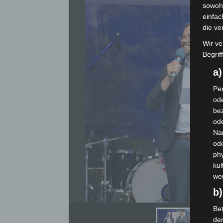
sowohl
einfac
die ve
Wir ve
Begrif
a
Per
ode
bez
ode
Na
od
phy
kul
we
b)
Bet
de