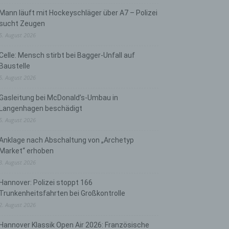
Mann läuft mit Hockeyschläger über A7 – Polizei
sucht Zeugen
5. August 2026
Celle: Mensch stirbt bei Bagger-Unfall auf
Baustelle
5. August 2026
Gasleitung bei McDonald’s-Umbau in
Langenhagen beschädigt
5. August 2026
Anklage nach Abschaltung von „Archetyp
Market“ erhoben
3. August 2026
Hannover: Polizei stoppt 166
Trunkenheitsfahrten bei Großkontrolle
2. August 2026
Hannover Klassik Open Air 2026: Französische