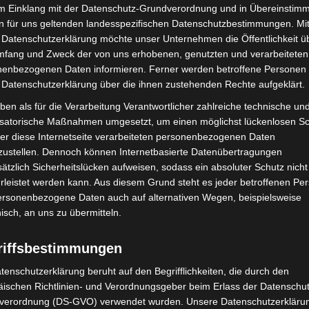
im Einklang mit der Datenschutz-Grundverordnung und in Übereinstim
usik, Sportangebote und Mitmachaktionen für ein
n für uns geltenden landesspezifischen Datenschutzbestimmungen. Mit
sentierte ihre Fachbereiche und
 Datenschutzerklärung möchte unser Unternehmen die Öffentlichkeit ü
hnen von Jazz bis Rock, von Dragshow bis
mfang und Zweck der von uns erhobenen, genutzten und verarbeiteten
geboten war. Ein besonderes Signal für Inklusion
enbezogenen Daten informieren. Ferner werden betroffene Personen 
Hauptbühne, die das Programm für Gehörlose
 Datenschutzerklärung über die ihnen zustehenden Rechte aufgeklärt.
ben als für die Verarbeitung Verantwortlicher zahlreiche technische un
isatorische Maßnahmen umgesetzt, um einen möglichst lückenlosen S
er diese Internetseite verarbeiteten personenbezogenen Daten
zustellen. Dennoch können Internetbasierte Datenübertragungen
ätzlich Sicherheitslücken aufweisen, sodass ein absoluter Schutz nicht
nover waren im Einsatz, um den Tag zu einem
leistet werden kann. Aus diesem Grund steht es jeder betroffenen Pe
sierungsaktion für das Norddeutsche Knochenmark-
personenbezogene Daten auch auf alternativen Wegen, beispielsweise
0 neue Registrierungen.
nisch, an uns zu übermitteln.
geschrieben: Der nächste Regionsentdeckertag findet
riffsbestimmungen
tenschutzerklärung beruht auf den Begrifflichkeiten, die durch den
1
von 4
ischen Richtlinien- und Verordnungsgeber beim Erlass der Datenschut
verordnung (DS-GVO) verwendet wurden. Unsere Datenschutzerklärun