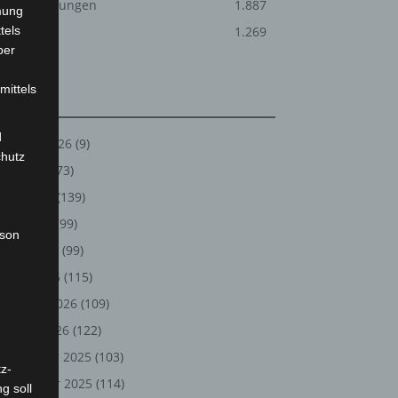
Veranstaltungen
1.887
mung
tels
Welt
1.269
ber
mittels
Archiv
d
August 2026
(9)
chutz
Juli 2026
(73)
Juni 2026
(139)
Mai 2026
(99)
rson
April 2026
(99)
März 2026
(115)
Februar 2026
(109)
Januar 2026
(122)
Dezember 2025
(103)
z-
November 2025
(114)
g soll