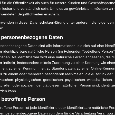
 für die Öffentlichkeit als auch für unsere Kunden und Geschäftspartne
h lesbar und verständlich sein. Um dies zu gewährleisten, möchten wir
rwendeten Begrifflichkeiten erläutern.
rwenden in dieser Datenschutzerklärung unter anderem die folgenden
fe:
) personenbezogene Daten
sonenbezogene Daten sind alle Informationen, die sich auf eine identifi
mit Hockeyschläger über
Celle: Mensch stirbt bei Bagger-
r identifizierbare natürliche Person (im Folgenden "betroffene Person"
i sucht Zeugen
Unfall auf Baustelle
iehen. Als identifizierbar wird eine natürliche Person angesehen, die di
r indirekt, insbesondere mittels Zuordnung zu einer Kennung wie ein
men, zu einer Kennnummer, zu Standortdaten, zu einer Online-Kennu
er zu einem oder mehreren besonderen Merkmalen, die Ausdruck der
sischen, physiologischen, genetischen, psychischen, wirtschaftlichen,
turellen oder sozialen Identität dieser natürlichen Person sind, identifizi
rden kann.
 betroffene Person
roffene Person ist jede identifizierte oder identifizierbare natürliche Pe
ch Abschaltung von
Hannover: Polizei stoppt 166
ren personenbezogene Daten von dem für die Verarbeitung Verantwort
Market“ erhoben
Trunkenheitsfahrten bei