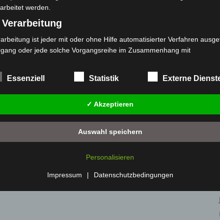
arbeitet werden.
Großkontrolle
 Verarbeitung
arbeitung ist jeder mit oder ohne Hilfe automatisierter Verfahren ausge
rgang oder jede solche Vorgangsreihe im Zusammenhang mit
rsonenbezogenen Daten wie das Erheben, das Erfassen, die Organisat
s Ordnen, die Speicherung, die Anpassung oder Veränderung, das Aus
Essenziell
Statistik
Externe Dienst
 Abfragen, die Verwendung, die Offenlegung durch Übermittlung, Verb
r eine andere Form der Bereitstellung, den Abgleich oder die Verknüp
✓ Akzeptieren
 Einschränkung, das Löschen oder die Vernichtung.
) Einschränkung der Verarbeitung
Auswahl speichern
schränkung der Verarbeitung ist die Markierung gespeicherter
sonenbezogener Daten mit dem Ziel, ihre künftige Verarbeitung
Personalisieren
nzuschränken.
 Profiling
Impressum
|
Datenschutzbedingungen
filing ist jede Art der automatisierten Verarbeitung personenbezogener
ten, die darin besteht, dass diese personenbezogenen Daten verwend
den, um bestimmte persönliche Aspekte, die sich auf eine natürliche 