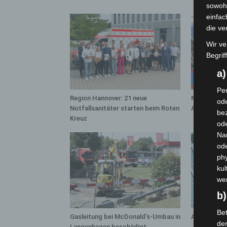
sowohl
einfac
die ve
Wir ve
Begrif
a
Per
Region Hannover: 21 neue
Mann läuft 
ode
Notfallsanitäter starten beim Roten
A7 – Polize
bez
Kreuz
ode
Na
od
phy
kul
we
b)
Bet
Gasleitung bei McDonald’s-Umbau in
Anklage na
de
Langenhagen beschädigt
„Archetyp 