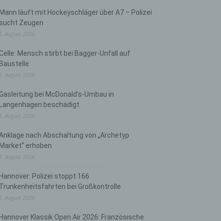
Mann läuft mit Hockeyschläger über A7 – Polizei
sucht Zeugen
5. August 2026
Celle: Mensch stirbt bei Bagger-Unfall auf
Baustelle
5. August 2026
Gasleitung bei McDonald’s-Umbau in
Langenhagen beschädigt
5. August 2026
Anklage nach Abschaltung von „Archetyp
Market“ erhoben
3. August 2026
Hannover: Polizei stoppt 166
Trunkenheitsfahrten bei Großkontrolle
2. August 2026
Hannover Klassik Open Air 2026: Französische