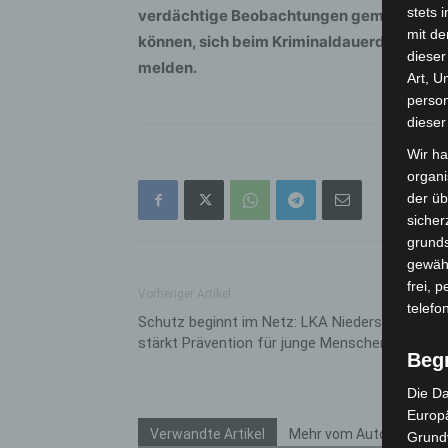
stets 
verdächtige Beobachtungen gemacht haben
mit de
können, sich beim Kriminaldauerdienst H
dieser
melden.
Art, U
person
dieser
Wir ha
organ
der üb
sicher
grunds
gewähr
frei, 
Vorheriger Artikel
telefo
Schutz beginnt im Netz: LKA Niedersachsen
stärkt Prävention für junge Menschen
Beg
Die Da
Europä
Verwandte Artikel
Mehr vom Autor
Grund