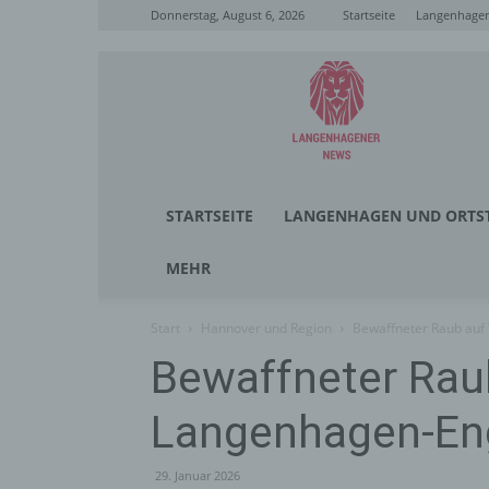
Donnerstag, August 6, 2026
Startseite
Langenhagen
Langenhagener
News
STARTSEITE
LANGENHAGEN UND ORTST
MEHR
Start
Hannover und Region
Bewaffneter Raub auf 
Bewaffneter Raub
Langenhagen-En
29. Januar 2026