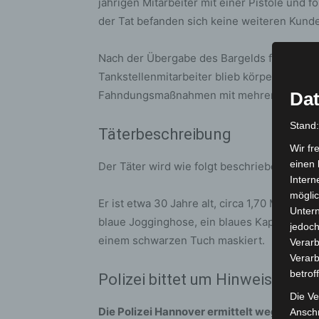
jährigen Mitarbeiter mit einer Pistole und 
der Tat befanden sich keine weiteren Kund
Nach der Übergabe des Bargelds flüchtete 
Tankstellenmitarbeiter blieb körperlich unv
Fahndungsmaßnahmen mit mehreren Streifen
Dat
Stand
Täterbeschreibung
Wir fr
einen 
Der Täter wird wie folgt beschrieben:
Intern
möglic
Er ist etwa 30 Jahre alt, circa 1,70 Meter gr
Unter
blaue Jogginghose, ein blaues Kapuzenswea
jedoch
einem schwarzen Tuch maskiert.
Verarb
Verarb
betrof
Polizei bittet um Hinweise
Die Ve
Die Polizei Hannover ermittelt wegen sch
Anschr