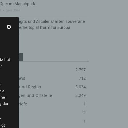
Oper im Maschpark
2. August 2026
Schwarz Digits und Zscaler starten souveräne
Cloud-Sicherheitsplattform für Europa
2. August 2026
Kategorien
tz hat
er
Blaulicht
2.797
Corona-News
712
e
Hannover und Region
5.034
die
Langenhagen und Ortsteile
3.249
che
g der
Leserbriefe
1
Menschen
2
r
Über uns
1
lgt