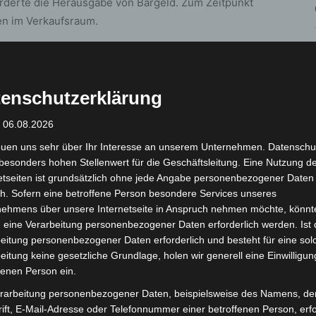
forderte die Herausgabe von Bargeld. Zum Zeitpunkt
en im Verkaufsraum.
der Täter zu Fuß in unbekannte Richtung. Der
erletzt. Die Polizei leitete umgehend
wagen ein, bislang jedoch ohne Erfolg.
enschutzerklärung
: 06.08.2026
euen uns sehr über Ihr Interesse an unserem Unternehmen. Datenschu
besonders hohen Stellenwert für die Geschäftsleitung. Eine Nutzung d
etseiten ist grundsätzlich ohne jede Angabe personenbezogener Daten
h. Sofern eine betroffene Person besondere Services unseres
oß und von schlanker Statur. Zur Tatzeit trug er eine
nehmens über unsere Internetseite in Anspruch nehmen möchte, könnt
tshirt sowie schwarze Sneaker. Sein Gesicht war mit
 eine Verarbeitung personenbezogener Daten erforderlich werden. Ist 
eitung personenbezogener Daten erforderlich und besteht für eine sol
eitung keine gesetzliche Grundlage, holen wir generell eine Einwilligun
fenen Person ein.
rarbeitung personenbezogener Daten, beispielsweise des Namens, de
weren Raubes und bittet Zeuginnen und Zeugen, die
ift, E-Mail-Adresse oder Telefonnummer einer betroffenen Person, erfo