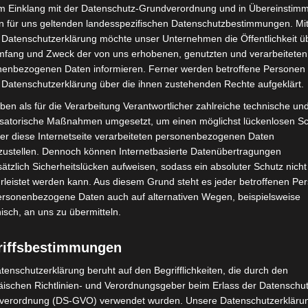
im Einklang mit der Datenschutz-Grundverordnung und in Übereinstim
 oder Hinweise zur Identität des Täters geben
n für uns geltenden landesspezifischen Datenschutzbestimmungen. Mit
annover unter der Telefonnummer 0511 109-5555 zu
 Datenschutzerklärung möchte unser Unternehmen die Öffentlichkeit ü
mfang und Zweck der von uns erhobenen, genutzten und verarbeiteten
enbezogenen Daten informieren. Ferner werden betroffene Personen 
 Datenschutzerklärung über die ihnen zustehenden Rechte aufgeklärt.
ben als für die Verarbeitung Verantwortlicher zahlreiche technische un
isatorische Maßnahmen umgesetzt, um einen möglichst lückenlosen S
er diese Internetseite verarbeiteten personenbezogenen Daten
zustellen. Dennoch können Internetbasierte Datenübertragungen
ätzlich Sicherheitslücken aufweisen, sodass ein absoluter Schutz nicht
leistet werden kann. Aus diesem Grund steht es jeder betroffenen Pe
personenbezogene Daten auch auf alternativen Wegen, beispielsweise
Nächster Artikel
nisch, an uns zu übermitteln.
Als Hannover Fahrt aufnahm: Zweite Auflage
zum Jubiläum von Stadtbahn und U-Bahn-Bau
riffsbestimmungen
erschienen
tenschutzerklärung beruht auf den Begrifflichkeiten, die durch den
ischen Richtlinien- und Verordnungsgeber beim Erlass der Datenschut
verordnung (DS-GVO) verwendet wurden. Unsere Datenschutzerklärun