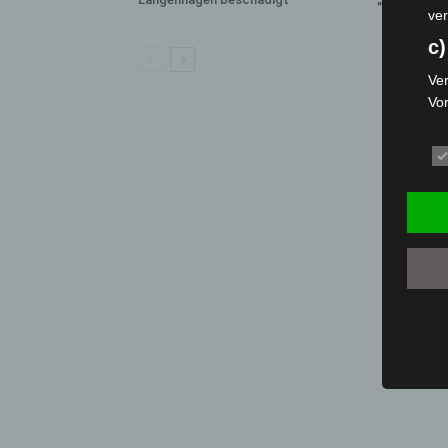
ver
c)
Ver
Vo
pe
da
das
ode
die
d
Ein
per
ei
e)
Pro
Da
wer