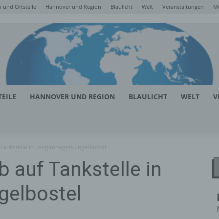
 und Ortsteile
Hannover und Region
Blaulicht
Welt
Veranstaltungen
M
EILE
HANNOVER UND REGION
BLAULICHT
WELT
V
Tankstelle in Langenhagen-Engelbostel
 auf Tankstelle in
gelbostel