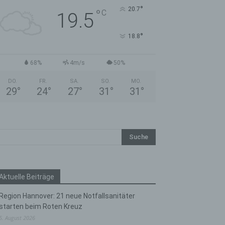
°
20.7
°
C
19.5
°
18.8
68%
4m/s
50%
DO.
FR.
SA.
SO.
MO.
29
°
24
°
27
°
31
°
31
°
Aktuelle Beiträge
Region Hannover: 21 neue Notfallsanitäter
starten beim Roten Kreuz
5. August 2026