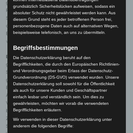
gefahndet, der dringend verdächtig ist, einer der
grundsätzlich Sicherheitslücken aufweisen, sodass ein
Rädelsführer der Gruppierung hinter der Schadsoftware
absoluter Schutz nicht gewährleistet werden kann. Aus
Smokeloader zu sein. Lichtbilder und Beschreibungen
diesem Grund steht es jeder betroffenen Person frei,
der Beschuldigten können über folgenden Link auf der
personenbezogene Daten auch auf alternativen Wegen,
beispielsweise telefonisch, an uns zu übermitteln.
BKA-Webseite abgerufen werden:
www.bka.de/endgame_fahndung
Begriffsbestimmungen
BKA-Vizepräsidentin Martina Link
: „Mit der bislang
Die Datenschutzerklärung beruht auf den
größten internationalen Cyber-Polizeioperation ist den
Begrifflichkeiten, die durch den Europäischen Richtlinien-
und Verordnungsgeber beim Erlass der Datenschutz-
Strafverfolgungsbehörden ein bedeutender Schlag
Grundverordnung (DS-GVO) verwendet wurden. Unsere
gegen die Cybercrime-Szene gelungen. Der aktuelle
Datenschutzerklärung soll sowohl für die Öffentlichkeit
Erfolg stützt sich auf Maßnahmen gegen Infrastrukturen,
als auch für unsere Kunden und Geschäftspartner
Akteure und ihre Finanzmittel und ist geeignet, das
einfach lesbar und verständlich sein. Um dies zu
Vertrauen innerhalb der Underground Economy zu
gewährleisten, möchten wir vorab die verwendeten
Begrifflichkeiten erläutern.
beeinträchtigen. Durch die intensive, internationale
Zusammenarbeit konnten gleich sechs der größten
Wir verwenden in dieser Datenschutzerklärung unter
Schadsoftware-Familien unschädlich gemacht werden.
anderem die folgenden Begriffe: