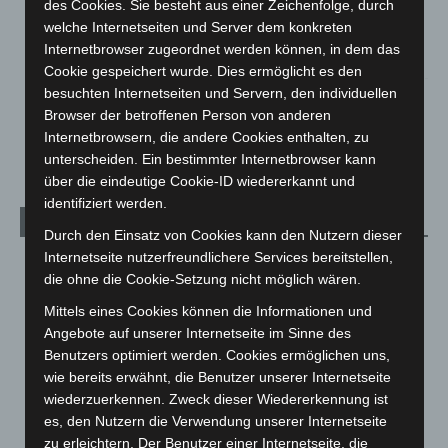
des Cookies. Sie besteht aus einer Zeichenfolge, durch
Hannover Klassik Open Air 2026: Französische Oper im
welche Internetseiten und Server dem konkreten
Maschpark
Internetbrowser zugeordnet werden können, in dem das
2. August 2026
Cookie gespeichert wurde. Dies ermöglicht es den
besuchten Internetseiten und Servern, den individuellen
Schwarz Digits und Zscaler starten souveräne Cloud-
Browser der betroffenen Person von anderen
Sicherheitsplattform für Europa
Internetbrowsern, die andere Cookies enthalten, zu
2. August 2026
unterscheiden. Ein bestimmter Internetbrowser kann
über die eindeutige Cookie-ID wiedererkannt und
identifiziert werden.
Kategorien
Durch den Einsatz von Cookies kann den Nutzern dieser
Internetseite nutzerfreundlichere Services bereitstellen,
Blaulicht
2.797
die ohne die Cookie-Setzung nicht möglich wären.
Corona-News
712
Mittels eines Cookies können die Informationen und
Hannover und Region
5.034
Angebote auf unserer Internetseite im Sinne des
Langenhagen und Ortsteile
3.249
Benutzers optimiert werden. Cookies ermöglichen uns,
wie bereits erwähnt, die Benutzer unserer Internetseite
Leserbriefe
1
wiederzuerkennen. Zweck dieser Wiedererkennung ist
Menschen
2
es, den Nutzern die Verwendung unserer Internetseite
zu erleichtern. Der Benutzer einer Internetseite, die
Über uns
1