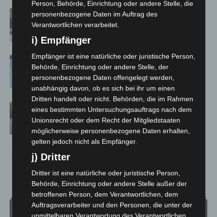
Person, Behörde, Einrichtung oder andere Stelle, die
Gasleitung bei McDonald’s-Umbau in
personenbezogene Daten im Auftrag des
Langenhagen beschädigt
Verantwortlichen verarbeitet.
i) Empfänger
Empfänger ist eine natürliche oder juristische Person,
Anklage nach Abschaltung von
Behörde, Einrichtung oder andere Stelle, der
„Archetyp Market“ erhoben
personenbezogene Daten offengelegt werden,
unabhängig davon, ob es sich bei ihr um einen
Dritten handelt oder nicht. Behörden, die im Rahmen
Hannover: Polizei stoppt 166
eines bestimmten Untersuchungsauftrags nach dem
Trunkenheitsfahrten bei
Unionsrecht oder dem Recht der Mitgliedstaaten
Großkontrolle
möglicherweise personenbezogene Daten erhalten,
gelten jedoch nicht als Empfänger.
j) Dritter
Dritter ist eine natürliche oder juristische Person,
Behörde, Einrichtung oder andere Stelle außer der
betroffenen Person, dem Verantwortlichen, dem
Auftragsverarbeiter und den Personen, die unter der
Wetter
unmittelbaren Verantwortung des Verantwortlichen