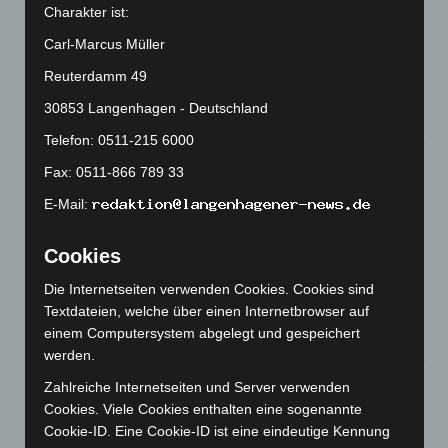
Charakter ist:
Roten Kreuz
5. August 2026
Carl-Marcus Müller
Reuterdamm 49
Mann läuft mit Hockeyschläger über A7 – Polizei sucht
Zeugen
30853 Langenhagen - Deutschland
5. August 2026
Telefon: 0511-215 6000
Celle: Mensch stirbt bei Bagger-Unfall auf Baustelle
Fax: 0511-866 789 33
5. August 2026
E-Mail:
Gasleitung bei McDonald’s-Umbau in Langenhagen
beschädigt
Cookies
5. August 2026
Die Internetseiten verwenden Cookies. Cookies sind
Textdateien, welche über einen Internetbrowser auf
Anklage nach Abschaltung von „Archetyp Market“ erhoben
einem Computersystem abgelegt und gespeichert
3. August 2026
werden.
Hannover: Polizei stoppt 166 Trunkenheitsfahrten bei
Zahlreiche Internetseiten und Server verwenden
Großkontrolle
Cookies. Viele Cookies enthalten eine sogenannte
2. August 2026
Cookie-ID. Eine Cookie-ID ist eine eindeutige Kennung