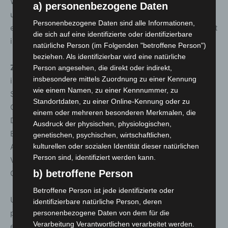
Wir werden Cybercrime auch weiterhin gemeinsam mit
a) personenbezogene Daten
unseren nationalen und internationalen Partnern aktiv
Personenbezogene Daten sind alle Informationen,
entgegenwirken, um den Kriminellen möglichst dauerhaft
die sich auf eine identifizierte oder identifizierbare
ihre Arbeitsgrundlage zu entziehen.“
natürliche Person (im Folgenden "betroffene Person")
beziehen. Als identifizierbar wird eine natürliche
ZIT-Leiter Oberstaatsanwalt Dr. Benjamin Krause
: „Die
Person angesehen, die direkt oder indirekt,
insbesondere mittels Zuordnung zu einer Kennung
internationale Kooperation der
wie einem Namen, zu einer Kennnummer, zu
Strafverfolgungsbehörden zur Bekämpfung von
Standortdaten, zu einer Online-Kennung oder zu
Cybercrime funktioniert und wird ständig fortentwickelt.
einem oder mehreren besonderen Merkmalen, die
Denn nur mit gemeinsamen Maßnahmen wie der
Ausdruck der physischen, physiologischen,
Beschlagnahme krimineller IT-Infrastruktur und der
genetischen, psychischen, wirtschaftlichen,
Abschöpfung kriminell erlangter Finanzmittel können die
kulturellen oder sozialen Identität dieser natürlichen
Person sind, identifiziert werden kann.
Verantwortlichen von global tätigen Schadsoftware-
b) betroffene Person
Gruppierungen effektiv verfolgt werden.“
Betroffene Person ist jede identifizierte oder
Um der Cyberkriminalität nachhaltig zu begegnen, sind
identifizierbare natürliche Person, deren
personelle Ermittlungen, also die Identifizierung und
personenbezogene Daten von dem für die
Verarbeitung Verantwortlichen verarbeitet werden.
erfolgreiche Verfolgung von Straftätern, ein wichtiger