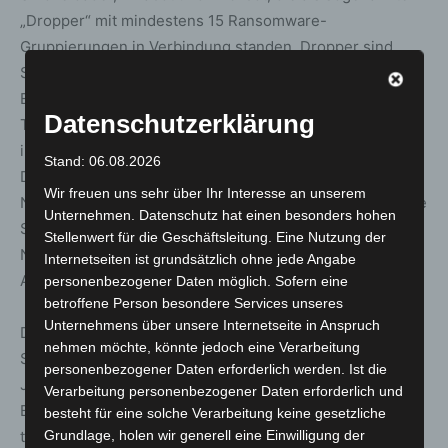
„Dropper“ mit mindestens 15 Ransomware-
Gruppierungen in Verbindung standen. Dropper sind
Schadsoftware-Varianten (sogenannte Malware), die zur
Erstinfektion genutzt werden und Cyberkriminellen als
Datenschutzerklärung
Türöffner dienen, um unbemerkt Opfersysteme zu
infizieren und dann weitere Schadsoftware nachzuladen.
Stand: 06.08.2026
Dies geschieht etwa mit dem Ziel, persönliche Daten wie
Wir freuen uns sehr über Ihr Interesse an unserem
Nutzernamen und Passwörter abzugreifen oder infizierte
Unternehmen. Datenschutz hat einen besonders hohen
Systeme beziehungsweise dadurch betroffene
Stellenwert für die Geschäftsleitung. Eine Nutzung der
Netzwerke im Fall von Ransomware in erpresserischer
Internetseiten ist grundsätzlich ohne jede Angabe
Absicht zu verschlüsseln.
personenbezogener Daten möglich. Sofern eine
betroffene Person besondere Services unseres
Unternehmens über unsere Internetseite in Anspruch
Der aus deutscher Sicht gefährlichste Dropper war die
nehmen möchte, könnte jedoch eine Verarbeitung
Schadsoftware Smokeloader, die bereits seit über zehn
personenbezogener Daten erforderlich werden. Ist die
Jahren existierte und sich fortlaufend weiterentwickelte.
Verarbeitung personenbezogener Daten erforderlich und
Bei den internationalen Maßnahmen wurde die
besteht für eine solche Verarbeitung keine gesetzliche
technische Infrastruktur von Smokeloader sowie fünf
Grundlage, holen wir generell eine Einwilligung der