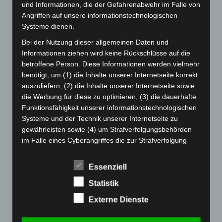
August 2024
(107)
und Informationen, die der Gefahrenabwehr im Falle von
Angriffen auf unsere informationstechnologischen
Juli 2024
(89)
Systeme dienen.
Juni 2024
(107)
Bei der Nutzung dieser allgemeinen Daten und
Mai 2024
(149)
Informationen ziehen wird keine Rückschlüsse auf die
April 2024
(102)
betroffene Person. Diese Informationen werden vielmehr
benötigt, um (1) die Inhalte unserer Internetseite korrekt
März 2024
(103)
auszuliefern, (2) die Inhalte unserer Internetseite sowie
Februar 2024
(103)
die Werbung für diese zu optimieren, (3) die dauerhafte
Januar 2024
(111)
Funktionsfähigkeit unserer informationstechnologischen
Systeme und der Technik unserer Internetseite zu
Dezember 2023
(130)
gewährleisten sowie (4) um Strafverfolgungsbehörden
November 2023
(130)
im Falle eines Cyberangriffes die zur Strafverfolgung
notwendigen Informationen bereitzustellen. Diese
Oktober 2023
(114)
anonym erhobenen Daten und Informationen werden
September 2023
(133)
Essenziell
durch uns daher einerseits statistisch und ferner mit dem
August 2023
(134)
Statistik
Ziel ausgewertet, den Datenschutz und die
Datensicherheit in unserem Unternehmen zu erhöhen,
Juli 2023
(118)
Externe Dienste
um letztlich ein optimales Schutzniveau für die von uns
Juni 2023
(142)
verarbeiteten personenbezogenen Daten