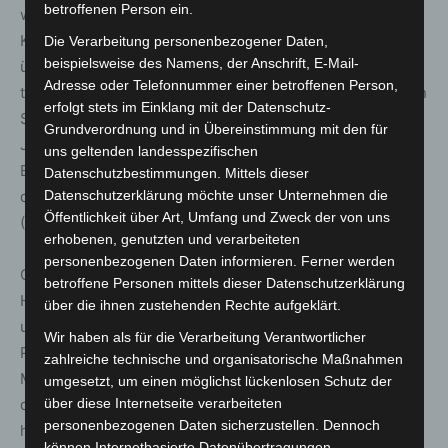
betroffenen Person ein.
weiterer Dropperdienste beschlagnahmt und deren
Kontrolle von den Strafverfolgungsbehörden
Die Verarbeitung personenbezogener Daten,
beispielsweise des Namens, der Anschrift, E-Mail-
übernommen. Damit wurde den Tätern der Zugriff auf
Adresse oder Telefonnummer einer betroffenen Person,
tausende Opfersysteme entzogen. Allein das Botnetz von
erfolgt stets im Einklang mit der Datenschutz-
Smokeloader umfasste im Verlauf des vergangenen
Grundverordnung und in Übereinstimmung mit den für
Jahres mehrere hunderttausend Systeme. Für die
uns geltenden landesspezifischen
Benachrichtigung der Opfer einer Botnetz-Infektion ist
Datenschutzbestimmungen. Mittels dieser
das Bundesamt für Sicherheit in der Informationstechnik
Datenschutzerklärung möchte unser Unternehmen die
Öffentlichkeit über Art, Umfang und Zweck der von uns
(BSI) zuständig.
erhobenen, genutzten und verarbeiteten
personenbezogenen Daten informieren. Ferner werden
Gegen insgesamt acht Akteure wurden von Deutschland
betroffene Personen mittels dieser Datenschutzerklärung
Haftbefehle erlassen. Auf dieser Grundlage fahnden BKA
über die ihnen zustehenden Rechte aufgeklärt.
und ZIT gemeinsam nach sieben identifizierten
Wir haben als für die Verarbeitung Verantwortlicher
Personen, die im dringenden Verdacht stehen, sich als
zahlreiche technische und organisatorische Maßnahmen
Mitglied an einer kriminellen Vereinigung zum Zwecke
umgesetzt, um einen möglichst lückenlosen Schutz der
der Verbreitung der Schadsoftware Trickbot beteiligt zu
über diese Internetseite verarbeiteten
personenbezogenen Daten sicherzustellen. Dennoch
haben. Zudem wird nach einem weiteren Beschuldigten
können Internetbasierte Datenübertragungen