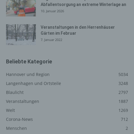
betroffenen Person gespeichert. Es erfolgt keine
Abfallentsorgung an extreme Winterlage an
Weitergabe dieser personenbezogenen Daten an Dritte.
10. Januar 2026
Kommentarfunktion im Blog auf der
Veranstaltungen in den Herrenhäuser
Internetseite
Gärten im Februar
7. Januar 2022
Wir bieten den Nutzern auf einem Blog, der sich auf der
Internetseite des für die Verarbeitung Verantwortlichen
befindet, die Möglichkeit, individuelle Kommentare zu
einzelnen Blog-Beiträgen zu hinterlassen. Ein Blog ist ein
Beliebte Kategorie
auf einer Internetseite geführtes, in der Regel öffentlich
einsehbares Portal, in welchem eine oder mehrere
Hannover und Region
5034
Personen, die Blogger oder Web-Blogger genannt
Langenhagen und Ortsteile
3248
werden, Artikel posten oder Gedanken in sogenannten
Blaulicht
2797
Blogposts niederschreiben können. Die Blogposts
können in der Regel von Dritten kommentiert werden.
Veranstaltungen
1887
Hinterlässt eine betroffene Person einen Kommentar in
Welt
1269
dem auf dieser Internetseite veröffentlichten Blog,
Corona-News
712
werden neben den von der betroffenen Person
Menschen
2
hinterlassenen Kommentaren auch Angaben zum