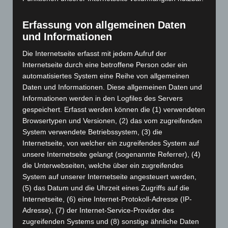
November 2025
(114)
Oktober 2025
(112)
Erfassung von allgemeinen Daten
September 2025
(93)
und Informationen
August 2025
(90)
Die Internetseite erfasst mit jedem Aufruf der
Juli 2025
(90)
Internetseite durch eine betroffene Person oder ein
automatisiertes System eine Reihe von allgemeinen
Juni 2025
(103)
Daten und Informationen. Diese allgemeinen Daten und
Mai 2025
(112)
Informationen werden in den Logfiles des Servers
April 2025
(88)
gespeichert. Erfasst werden können die (1) verwendeten
Browsertypen und Versionen, (2) das vom zugreifenden
März 2025
(111)
System verwendete Betriebssystem, (3) die
Februar 2025
(96)
Internetseite, von welcher ein zugreifendes System auf
unsere Internetseite gelangt (sogenannte Referrer), (4)
Januar 2025
(88)
die Unterwebseiten, welche über ein zugreifendes
Dezember 2024
(89)
System auf unserer Internetseite angesteuert werden,
November 2024
(94)
(5) das Datum und die Uhrzeit eines Zugriffs auf die
Internetseite, (6) eine Internet-Protokoll-Adresse (IP-
Oktober 2024
(93)
Adresse), (7) der Internet-Service-Provider des
September 2024
(112)
zugreifenden Systems und (8) sonstige ähnliche Daten