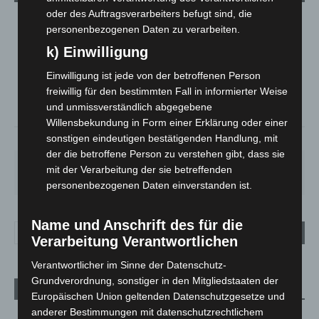
oder des Auftragsverarbeiters befugt sind, die
LANGENHAGEN
personenbezogenen Daten zu verarbeiten.
Mäßig Bewölkt
k) Einwilligung
°
24.1
°
C
22.9
Einwilligung ist jede von der betroffenen Person
freiwillig für den bestimmten Fall in informierter Weise
°
22.8
und unmissverständlich abgegebene
Willensbekundung in Form einer Erklärung oder einer
sonstigen eindeutigen bestätigenden Handlung, mit
37%
5.4m/s
29%
der die betroffene Person zu verstehen gibt, dass sie
DO.
FR.
SA.
SO.
MO.
mit der Verarbeitung der sie betreffenden
28
°
25
°
27
°
32
°
35
°
personenbezogenen Daten einverstanden ist.
Name und Anschrift des für die
Verarbeitung Verantwortlichen
Verantwortlicher im Sinne der Datenschutz-
Grundverordnung, sonstiger in den Mitgliedstaaten der
Aktuelle Beiträge
Europäischen Union geltenden Datenschutzgesetze und
anderer Bestimmungen mit datenschutzrechtlichem
Region Hannover: 21 neue Notfallsanitäter starten beim