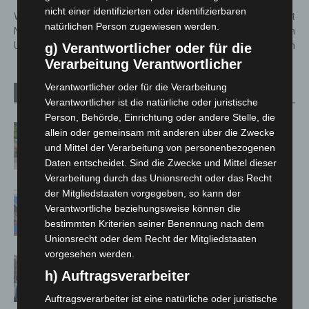
nicht einer identifizierten oder identifizierbaren
Waffenrechtsnovelle:
Ortsfeuerwehr Garbsen führt
natürlichen Person zugewiesen werden.
Niedersachsen fordert zügige
Einsatzübung im neuen
Umsetzung vom Bund
Wohnquartier durch
g) Verantwortlicher oder für die
Verarbeitung Verantwortlicher
Verantwortlicher oder für die Verarbeitung
Verwandte Artikel
Mehr vom Autor
Verantwortlicher ist die natürliche oder juristische
Person, Behörde, Einrichtung oder andere Stelle, die
Region Hannover: 21 neue
allein oder gemeinsam mit anderen über die Zwecke
Notfallsanitäter starten beim Roten
und Mittel der Verarbeitung von personenbezogenen
Kreuz
Daten entscheidet. Sind die Zwecke und Mittel dieser
Verarbeitung durch das Unionsrecht oder das Recht
der Mitgliedstaaten vorgegeben, so kann der
Mann läuft mit Hockeyschläger über
Verantwortliche beziehungsweise können die
A7 – Polizei sucht Zeugen
bestimmten Kriterien seiner Benennung nach dem
Unionsrecht oder dem Recht der Mitgliedstaaten
vorgesehen werden.
Celle: Mensch stirbt bei Bagger-Unfall
h) Auftragsverarbeiter
auf Baustelle
Auftragsverarbeiter ist eine natürliche oder juristische