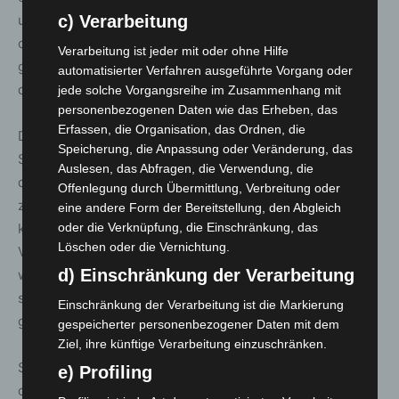
und effektiver Ansatz. Da sich Cyberkriminelle jedoch
c) Verarbeitung
oftmals im Ausland aufhalten und von einigen Ländern
Verarbeitung ist jeder mit oder ohne Hilfe
geduldet oder sogar geschützt werden, bleiben sie für
automatisierter Verfahren ausgeführte Vorgang oder
die deutschen Strafverfolgung oftmals unerreichbar.
jede solche Vorgangsreihe im Zusammenhang mit
personenbezogenen Daten wie das Erheben, das
Erfassen, die Organisation, das Ordnen, die
Daher sind die Maßnahmen der deutschen
Speicherung, die Anpassung oder Veränderung, das
Strafverfolgungsbehörden ebenfalls darauf ausgerichtet,
Auslesen, das Abfragen, die Verwendung, die
die Infrastruktur der Cyberkriminellen zu schwächen und
Offenlegung durch Übermittlung, Verbreitung oder
zu zerschlagen. Durch diesen Infrastrukturansatz
eine andere Form der Bereitstellung, den Abgleich
konnten der Underground Economy in jüngster
oder die Verknüpfung, die Einschränkung, das
Löschen oder die Vernichtung.
Vergangenheit teils beträchtliche Finanzmittel entzogen
d) Einschränkung der Verarbeitung
werden. Außerdem wurden IT-Systeme und Daten
sichergestellt, die zu weiteren Ermittlungsansätzen
Einschränkung der Verarbeitung ist die Markierung
geführt haben.
gespeicherter personenbezogener Daten mit dem
Ziel, ihre künftige Verarbeitung einzuschränken.
So ist es 2023 etwa gelungen, die Serverinfrastruktur
e) Profiling
des weltweit umsatzstärksten Krypto-Mixers im Darknet,