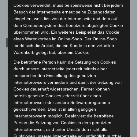
Cookies verwendet, muss beispielsweise nicht bei jedem
Veranstaltungen
1.887
Besuch der Internetseite erneut seine Zugangsdaten
Welt
1.269
eingeben, weil dies von der Internetseite und dem auf
dem Computersystem des Benutzers abgelegten Cookie
übernommen wird. Ein weiteres Beispiel ist das Cookie
eines Warenkorbes im Online-Shop. Der Online-Shop
Archiv
merkt sich die Artikel, die ein Kunde in den virtuellen
Warenkorb gelegt hat, über ein Cookie.
August 2026
(9)
Die betroffene Person kann die Setzung von Cookies
Juli 2026
(73)
durch unsere Internetseite jederzeit mittels einer
Juni 2026
(139)
entsprechenden Einstellung des genutzten
Internetbrowsers verhindern und damit der Setzung von
Mai 2026
(99)
Cookies dauerhaft widersprechen. Ferner können
April 2026
(99)
bereits gesetzte Cookies jederzeit über einen
März 2026
(115)
Internetbrowser oder andere Softwareprogramme
gelöscht werden. Dies ist in allen gängigen
Februar 2026
(109)
Internetbrowsern möglich. Deaktiviert die betroffene
Januar 2026
(122)
Person die Setzung von Cookies in dem genutzten
Dezember 2025
(103)
Internetbrowser, sind unter Umständen nicht alle
Funktionen unserer Internetseite vollumfänglich nutzbar.