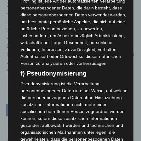
Profiling ist jede Art der automatisierten Verarbeitung
ChipMixer, zu beschlagnahmen und umgerechnet rund
personenbezogener Daten, die darin besteht, dass
90 Millionen Euro sicherzustellen. Darüber hinaus wurde
diese personenbezogenen Daten verwendet werden,
die Infrastruktur mehrerer krimineller Marktplätze
um bestimmte persönliche Aspekte, die sich auf eine
natürliche Person beziehen, zu bewerten,
beschlagnahmt – darunter Kingdom Market. Zudem
insbesondere, um Aspekte bezüglich Arbeitsleistung,
konnte die Schadsoftware Qakbot in 2023 und Emotet in
wirtschaftlicher Lage, Gesundheit, persönlicher
2021 vom Netz genommen werden. Beide zählten zu den
Vorlieben, Interessen, Zuverlässigkeit, Verhalten,
Top-Bedrohungen aus dem Cyberraum und verursachten
Aufenthaltsort oder Ortswechsel dieser natürlichen
weltweit Schäden in Höhe von mehreren hundert
Person zu analysieren oder vorherzusagen.
Millionen Euro.
f) Pseudonymisierung
Pseudonymisierung ist die Verarbeitung
personenbezogener Daten in einer Weise, auf welche
die personenbezogenen Daten ohne Hinzuziehung
zusätzlicher Informationen nicht mehr einer
spezifischen betroffenen Person zugeordnet werden
können, sofern diese zusätzlichen Informationen
gesondert aufbewahrt werden und technischen und
organisatorischen Maßnahmen unterliegen, die
gewährleisten, dass die personenbezogenen Daten
Vorheriger Artikel
Nächster Artikel