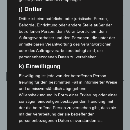
Roten Kreuz
j) Dritter
5. August 2026
Dritter ist eine natürliche oder juristische Person,
Mann läuft mit Hockeyschläger über A7 – Polizei sucht
Behörde, Einrichtung oder andere Stelle außer der
Zeugen
betroffenen Person, dem Verantwortlichen, dem
5. August 2026
Auftragsverarbeiter und den Personen, die unter der
unmittelbaren Verantwortung des Verantwortlichen
Celle: Mensch stirbt bei Bagger-Unfall auf Baustelle
oder des Auftragsverarbeiters befugt sind, die
5. August 2026
personenbezogenen Daten zu verarbeiten.
k) Einwilligung
Einwilligung ist jede von der betroffenen Person
Kategorien
freiwillig für den bestimmten Fall in informierter Weise
und unmissverständlich abgegebene
Blaulicht
2.799
Willensbekundung in Form einer Erklärung oder einer
Corona-News
712
sonstigen eindeutigen bestätigenden Handlung, mit
Hannover und Region
5.039
der die betroffene Person zu verstehen gibt, dass sie
mit der Verarbeitung der sie betreffenden
Langenhagen und Ortsteile
3.252
personenbezogenen Daten einverstanden ist.
Leserbriefe
1