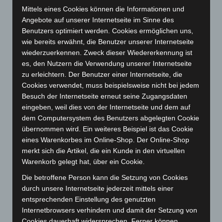
September 2024
(112)
Mittels eines Cookies können die Informationen und
Angebote auf unserer Internetseite im Sinne des
August 2024
(107)
Benutzers optimiert werden. Cookies ermöglichen uns,
Juli 2024
(89)
wie bereits erwähnt, die Benutzer unserer Internetseite
wiederzuerkennen. Zweck dieser Wiedererkennung ist
Juni 2024
(107)
es, den Nutzern die Verwendung unserer Internetseite
Mai 2024
(149)
zu erleichtern. Der Benutzer einer Internetseite, die
April 2024
(102)
Cookies verwendet, muss beispielsweise nicht bei jedem
Besuch der Internetseite erneut seine Zugangsdaten
März 2024
(103)
eingeben, weil dies von der Internetseite und dem auf
Februar 2024
(103)
dem Computersystem des Benutzers abgelegten Cookie
Januar 2024
(111)
übernommen wird. Ein weiteres Beispiel ist das Cookie
eines Warenkorbes im Online-Shop. Der Online-Shop
Dezember 2023
(130)
merkt sich die Artikel, die ein Kunde in den virtuellen
November 2023
(130)
Warenkorb gelegt hat, über ein Cookie.
Oktober 2023
(114)
Die betroffene Person kann die Setzung von Cookies
September 2023
(133)
durch unsere Internetseite jederzeit mittels einer
entsprechenden Einstellung des genutzten
August 2023
(134)
Internetbrowsers verhindern und damit der Setzung von
Juli 2023
(118)
Cookies dauerhaft widersprechen. Ferner können