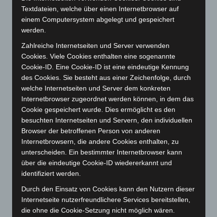
Dezember 2025
(103)
Textdateien, welche über einen Internetbrowser auf
einem Computersystem abgelegt und gespeichert
November 2025
(114)
werden.
Oktober 2025
(112)
Zahlreiche Internetseiten und Server verwenden
September 2025
(93)
Cookies. Viele Cookies enthalten eine sogenannte
August 2025
(90)
Cookie-ID. Eine Cookie-ID ist eine eindeutige Kennung
des Cookies. Sie besteht aus einer Zeichenfolge, durch
Juli 2025
(90)
welche Internetseiten und Server dem konkreten
Juni 2025
(103)
Internetbrowser zugeordnet werden können, in dem das
Mai 2025
(112)
Cookie gespeichert wurde. Dies ermöglicht es den
besuchten Internetseiten und Servern, den individuellen
April 2025
(88)
Browser der betroffenen Person von anderen
März 2025
(111)
Internetbrowsern, die andere Cookies enthalten, zu
unterscheiden. Ein bestimmter Internetbrowser kann
Februar 2025
(96)
über die eindeutige Cookie-ID wiedererkannt und
Januar 2025
(88)
identifiziert werden.
Dezember 2024
(89)
Durch den Einsatz von Cookies kann den Nutzern dieser
November 2024
(94)
Internetseite nutzerfreundlichere Services bereitstellen,
die ohne die Cookie-Setzung nicht möglich wären.
Oktober 2024
(93)