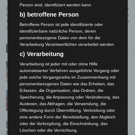
Vorheriger Artikel
Nächster Artikel
Person sind, identifiziert werden kann.
Blaulichtmeile in Seelze:
Tiefgaragenbrand: Feuerwehr
b) betroffene Person
Großes Familienevent zum
Langenhagen übt am Maritim
130-jährigen Jubiläum der
Airport Hotel
Betroffene Person ist jede identifizierte oder
Ortsfeuerwehr
identifizierbare natürliche Person, deren
personenbezogene Daten von dem für die
Verarbeitung Verantwortlichen verarbeitet werden.
Verwandte Artikel
Mehr vom Autor
c) Verarbeitung
Kunst trifft Weingenuss: Barbara-
Verarbeitung ist jeder mit oder ohne Hilfe
automatisierter Verfahren ausgeführte Vorgang oder
Susann Mehring zeigt ihre Werke im
jede solche Vorgangsreihe im Zusammenhang mit
Jacques’ Wein-Depot Isernhagen
personenbezogenen Daten wie das Erheben, das
Erfassen, die Organisation, das Ordnen, die
A2: Zweite Turbobaustelle startet
Speicherung, die Anpassung oder Veränderung, das
zwischen Hannover-West und
Auslesen, das Abfragen, die Verwendung, die
Bothfeld
Offenlegung durch Übermittlung, Verbreitung oder
eine andere Form der Bereitstellung, den Abgleich
Niedersachsen: Feuerwehrkräfte
oder die Verknüpfung, die Einschränkung, das
kehren nach Waldbrandeinsatz aus
Löschen oder die Vernichtung.