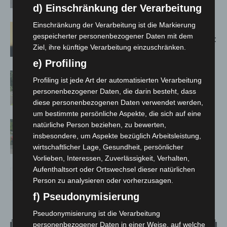
Spanien zurück
d) Einschränkung der Verarbeitung
Einschränkung der Verarbeitung ist die Markierung
Hannover: Erste Tigermücken-
gespeicherter personenbezogener Daten mit dem
Population in Niedersachsen entdeckt
Ziel, ihre künftige Verarbeitung einzuschränken.
e) Profiling
Brand im „Haus der Begegnung“ in
Profiling ist jede Art der automatisierten Verarbeitung
Neuwarmbüchen schnell eingedämmt
personenbezogener Daten, die darin besteht, dass
diese personenbezogenen Daten verwendet werden,
um bestimmte persönliche Aspekte, die sich auf eine
Region Hannover: 21 neue
natürliche Person beziehen, zu bewerten,
Notfallsanitäter starten beim Roten
insbesondere, um Aspekte bezüglich Arbeitsleistung,
Kreuz
wirtschaftlicher Lage, Gesundheit, persönlicher
Vorlieben, Interessen, Zuverlässigkeit, Verhalten,
Aufenthaltsort oder Ortswechsel dieser natürlichen
Person zu analysieren oder vorherzusagen.
f) Pseudonymisierung
Pseudonymisierung ist die Verarbeitung
personenbezogener Daten in einer Weise, auf welche