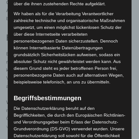
Give Blood. Save Lives.“ wird die Blutspende als
über die ihnen zustehenden Rechte aufgeklärt.
Ausdruck gemeinsamer Verantwortung und Mitgefühl
Wir haben als für die Verarbeitung Verantwortlicher
betont.
zahlreiche technische und organisatorische Maßnahmen
umgesetzt, um einen möglichst lückenlosen Schutz der
über diese Internetseite verarbeiteten
Hintergrund und Informationen
personenbezogenen Daten sicherzustellen. Dennoch
können Internetbasierte Datenübertragungen
Blut- und Plasmaspenden bleiben unverzichtbar für die
grundsätzlich Sicherheitslücken aufweisen, sodass ein
medizinische Versorgung in Deutschland. Da Blut nicht
absoluter Schutz nicht gewährleistet werden kann. Aus
diesem Grund steht es jeder betroffenen Person frei,
künstlich hergestellt werden kann, sind
personenbezogene Daten auch auf alternativen Wegen,
Versorgungssysteme direkt auf ausreichende Spenden
beispielsweise telefonisch, an uns zu übermitteln.
angewiesen.
Begriffsbestimmungen
Weitere Informationen sowie die Möglichkeit zur Suche
Die Datenschutzerklärung beruht auf den
nach Spendediensten bietet das Bundesinstitut für
Begrifflichkeiten, die durch den Europäischen Richtlinien-
Öffentliche Gesundheit online unter
und Verordnungsgeber beim Erlass der Datenschutz-
www.blutspenden.de
.
Grundverordnung (DS-GVO) verwendet wurden. Unsere
Datenschutzerklärung soll sowohl für die Öffentlichkeit