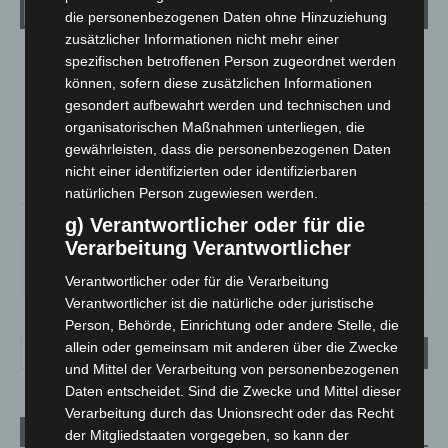
Wetter
die personenbezogenen Daten ohne Hinzuziehung
zusätzlicher Informationen nicht mehr einer
spezifischen betroffenen Person zugeordnet werden
LANGENHAGEN
können, sofern diese zusätzlichen Informationen
Klarer Himmel
gesondert aufbewahrt werden und technischen und
°
25.5
°
organisatorischen Maßnahmen unterliegen, die
C
25.1
gewährleisten, dass die personenbezogenen Daten
°
24.4
nicht einer identifizierten oder identifizierbaren
natürlichen Person zugewiesen werden.
34%
2.6m/s
6%
g) Verantwortlicher oder für die
Verarbeitung Verantwortlicher
SA.
SO.
MO.
DI.
MI.
26
°
34
°
26
°
23
°
26
°
Verantwortlicher oder für die Verarbeitung
Verantwortlicher ist die natürliche oder juristische
Person, Behörde, Einrichtung oder andere Stelle, die
allein oder gemeinsam mit anderen über die Zwecke
und Mittel der Verarbeitung von personenbezogenen
Daten entscheidet. Sind die Zwecke und Mittel dieser
Verarbeitung durch das Unionsrecht oder das Recht
Aktuelle Beiträge
der Mitgliedstaaten vorgegeben, so kann der