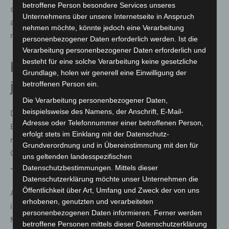
betroffene Person besondere Services unseres
sondern losgehen und spenden. Jede Spende kann für
Unternehmens über unsere Internetseite in Anspruch
andere alles bedeuten. Deshalb: Blut spenden. Einfach
nehmen möchte, könnte jedoch eine Verarbeitung
machen!“
personenbezogener Daten erforderlich werden. Ist die
Verarbeitung personenbezogener Daten erforderlich und
besteht für eine solche Verarbeitung keine gesetzliche
Kampagnen sollen besonders
Grundlage, holen wir generell eine Einwilligung der
junge Menschen erreichen
betroffenen Person ein.
Die Verarbeitung personenbezogener Daten,
beispielsweise des Namens, der Anschrift, E-Mail-
Der Appell richtet sich ausdrücklich auch an jüngere
Adresse oder Telefonnummer einer betroffenen Person,
Erwachsene. Mit der Kampagne „Blut spenden. Einfach
erfolgt stets im Einklang mit der Datenschutz-
machen.“ will das Bundesinstitut für Öffentliche
Grundverordnung und in Übereinstimmung mit den für
Gesundheit vor allem die Altersgruppe der 18- bis 35-
uns geltenden landesspezifischen
Jährigen stärker für das Thema sensibilisieren.
Datenschutzbestimmungen. Mittels dieser
Datenschutzerklärung möchte unser Unternehmen die
Öffentlichkeit über Art, Umfang und Zweck der von uns
Auch die Weltgesundheitsorganisation (WHO) stellt in
erhobenen, genutzten und verarbeiteten
ihrer aktuellen Kampagne die Solidarität in den
personenbezogenen Daten informieren. Ferner werden
Mittelpunkt. Unter dem Motto „One Drop of Humanity.
betroffene Personen mittels dieser Datenschutzerklärung