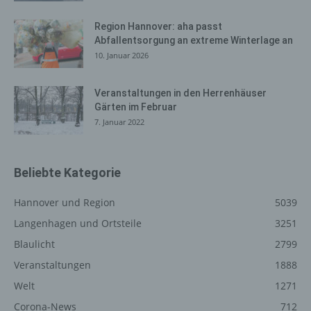
zur Absicherung des für die Verarbeitung
Verantwortlichen erforderlich. Eine Weitergabe dieser
Region Hannover: aha passt
Daten an Dritte erfolgt grundsätzlich nicht, sofern keine
Abfallentsorgung an extreme Winterlage an
gesetzliche Pflicht zur Weitergabe besteht oder die
10. Januar 2026
Weitergabe der Strafverfolgung dient.
Die Registrierung der betroffenen Person unter
Veranstaltungen in den Herrenhäuser
freiwilliger Angabe personenbezogener Daten dient dem
Gärten im Februar
für die Verarbeitung Verantwortlichen dazu, der
7. Januar 2022
betroffenen Person Inhalte oder Leistungen anzubieten,
die aufgrund der Natur der Sache nur registrierten
Benutzern angeboten werden können. Registrierten
Beliebte Kategorie
Personen steht die Möglichkeit frei, die bei der
Registrierung angegebenen personenbezogenen Daten
Hannover und Region
5039
jederzeit abzuändern oder vollständig aus dem
Langenhagen und Ortsteile
3251
Datenbestand des für die Verarbeitung Verantwortlichen
löschen zu lassen.
Blaulicht
2799
Der für die Verarbeitung Verantwortliche erteilt jeder
Veranstaltungen
1888
betroffenen Person jederzeit auf Anfrage Auskunft
Welt
1271
darüber, welche personenbezogenen Daten über die
Corona-News
712
betroffene Person gespeichert sind. Ferner berichtigt