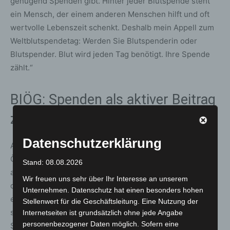
genügend Spenden gibt. Hinter jeder Blutspende steht
ein Mensch, der einem anderen Menschen hilft und oft
wertvolle Lebenszeit schenkt. Deshalb mein Appell zum
Weltblutspendetag: Werden Sie Blutspenderin oder
Blutspender. Blut wird jeden Tag benötigt. Ihre Spende
zählt.“
BIÖG: Spenden als aktiver Beitrag
zur Solidarität
Datenschutzerklärung
Auch der kommissarische Leiter des Bundesinstituts für
Öffentliche Gesundheit, Johannes Nießen, ruft zur
Stand: 08.08.2026
aktiven Beteiligung auf: „Blut spenden heißt: füreinander
Wir freuen uns sehr über Ihr Interesse an unserem
da sein, wenn es zählt. Wer gesund ist, kann mit einer
Unternehmen. Datenschutz hat einen besonders hohen
einzigen Blut- oder Plasmaspende ganz konkret helfen –
Stellenwert für die Geschäftsleitung. Eine Nutzung der
schnell, unkompliziert und oft lebensrettend. Gerade im
Internetseiten ist grundsätzlich ohne jede Angabe
personenbezogener Daten möglich. Sofern eine
Sommer brauchen wir Menschen, die nicht aufschieben,