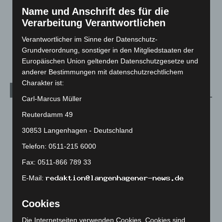
Menschen
2
Name und Anschrift des für die
Über uns
1
Verarbeitung Verantwortlichen
Veranstaltungen
1.888
Verantwortlicher im Sinne der Datenschutz-
Welt
1.271
Grundverordnung, sonstiger in den Mitgliedstaaten der
Europäischen Union geltenden Datenschutzgesetze und
anderer Bestimmungen mit datenschutzrechtlichem
Charakter ist:
Archiv
Carl-Marcus Müller
August 2026
(14)
Reuterdamm 49
Juli 2026
(73)
30853 Langenhagen - Deutschland
Juni 2026
(139)
Telefon: 0511-215 6000
Mai 2026
(99)
Fax: 0511-866 789 33
April 2026
(99)
E-Mail:
März 2026
(115)
Februar 2026
(109)
Cookies
Januar 2026
(122)
Die Internetseiten verwenden Cookies. Cookies sind