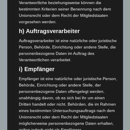
Verantwortliche beziehungsweise können die
Kunst trifft Weingenuss: Barbara-Susann Mehring zeigt ihre
bestimmten Kriterien seiner Benennung nach dem
Werke im Jacques’ Wein-Depot Isernhagen
Unionsrecht oder dem Recht der Mitgliedstaaten
8. August 2026
vorgesehen werden.
h) Auftragsverarbeiter
A2: Zweite Turbobaustelle startet zwischen Hannover-West
und Bothfeld
Auftragsverarbeiter ist eine natürliche oder juristische
8. August 2026
Person, Behörde, Einrichtung oder andere Stelle, die
personenbezogene Daten im Auftrag des
Niedersachsen: Feuerwehrkräfte kehren nach
Verantwortlichen verarbeitet.
Waldbrandeinsatz aus Spanien zurück
7. August 2026
i) Empfänger
Hannover: Erste Tigermücken-Population in Niedersachsen
Empfänger ist eine natürliche oder juristische Person,
entdeckt
Behörde, Einrichtung oder andere Stelle, der
7. August 2026
personenbezogene Daten offengelegt werden,
unabhängig davon, ob es sich bei ihr um einen
Brand im „Haus der Begegnung“ in Neuwarmbüchen schnell
Dritten handelt oder nicht. Behörden, die im Rahmen
eingedämmt
eines bestimmten Untersuchungsauftrags nach dem
6. August 2026
Unionsrecht oder dem Recht der Mitgliedstaaten
möglicherweise personenbezogene Daten erhalten,
Region Hannover: 21 neue Notfallsanitäter starten beim
gelten jedoch nicht als Empfänger.