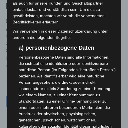
als auch für unsere Kunden und Geschäftspartner
Einordnung
einfach lesbar und verständlich sein. Um dies zu
gewährleisten, möchten wir vorab die verwendeten
Die regelmäßig sinkenden Spendezahlen in Ferienzeiten
Begrifflichkeiten erläutern.
gelten als wiederkehrende Herausforderung für das
Wir verwenden in dieser Datenschutzerklärung unter
Gesundheitssystem. Gleichzeitig steigt der Bedarf durch
anderem die folgenden Begriffe:
demografische Entwicklungen und eine alternde
a) personenbezogene Daten
Gesellschaft. Expertinnen und Experten warnen daher
Personenbezogene Daten sind alle Informationen,
immer wieder vor möglichen Versorgungsengpässen
die sich auf eine identifizierte oder identifizierbare
ohne kontinuierliche Spendenbereitschaft.
natürliche Person (im Folgenden "betroffene Person")
beziehen. Als identifizierbar wird eine natürliche
Person angesehen, die direkt oder indirekt,
insbesondere mittels Zuordnung zu einer Kennung
wie einem Namen, zu einer Kennnummer, zu
Standortdaten, zu einer Online-Kennung oder zu
einem oder mehreren besonderen Merkmalen, die
Ausdruck der physischen, physiologischen,
genetischen, psychischen, wirtschaftlichen,
kulturellen oder sozialen Identität dieser natürlichen