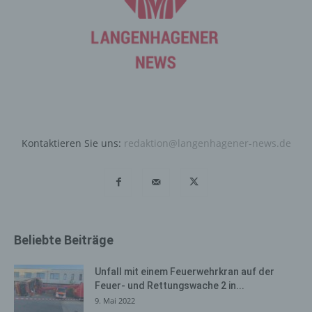
die für die Registrierung verwendet wird. Die von der
betroffenen Person eingegebenen personenbezogenen
Daten werden ausschließlich für die interne Verwendung
bei dem für die Verarbeitung Verantwortlichen und für
eigene Zwecke erhoben und gespeichert. Der für die
Verarbeitung Verantwortliche kann die Weitergabe an
einen oder mehrere Auftragsverarbeiter, beispielsweise
einen Paketdienstleister, veranlassen, der die
personenbezogenen Daten ebenfalls ausschließlich für
eine interne Verwendung, die dem für die Verarbeitung
Kontaktieren Sie uns:
redaktion@langenhagener-news.de
Verantwortlichen zuzurechnen ist, nutzt.
Durch eine Registrierung auf der Internetseite des für die
Verarbeitung Verantwortlichen wird ferner die vom
Internet-Service-Provider (ISP) der betroffenen Person
vergebene IP-Adresse, das Datum sowie die Uhrzeit der
Beliebte Beiträge
Registrierung gespeichert. Die Speicherung dieser Daten
erfolgt vor dem Hintergrund, dass nur so der Missbrauch
unserer Dienste verhindert werden kann, und diese
Unfall mit einem Feuerwehrkran auf der
Daten im Bedarfsfall ermöglichen, begangene Straftaten
Feuer- und Rettungswache 2 in...
aufzuklären. Insofern ist die Speicherung dieser Daten
9. Mai 2022