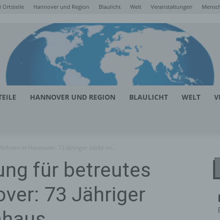
Ortsteile
Hannover und Region
Blaulicht
Welt
Veranstaltungen
Mensc
EILE
HANNOVER UND REGION
BLAULICHT
WELT
V
Wohnen in Hannover: 73 Jähriger stirbt im...
ung für betreutes
ver: 73 Jähriger
nhaus