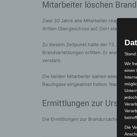
Mitarbeiter löschen Bran
Zwei 30 Jahre alte Mitarbeiter reagierten
dritten Obergeschoss auf. Dort stellten sie
Dat
Zu diesem Zeitpunkt hatte der 73 Jahre al
Brandverletzungen erlitten. Er wurde umge
Stand
verstarb.
Wir fr
einen 
Die beiden Mitarbeiter kamen ebenfalls in 
Intern
Rauchgase eingeatmet hatten. Nach bisherige
möglic
Unter
jedoch
Ermittlungen zur Ursache
Verarb
Verarb
betrof
Die Ermittlungen zur Brandursache sowie 
Die Ve
Anschr