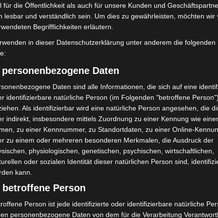
 für die Öffentlichkeit als auch für unsere Kunden und Geschäftspartne
h lesbar und verständlich sein. Um dies zu gewährleisten, möchten wir
aus der Begegnung“ in
Region Hannover: 21 neue
rwendeten Begrifflichkeiten erläutern.
hen schnell
Notfallsanitäter starten beim Roten
t
rwenden in dieser Datenschutzerklärung unter anderem die folgenden
Kreuz
fe:
) personenbezogene Daten
sonenbezogene Daten sind alle Informationen, die sich auf eine identifi
r identifizierbare natürliche Person (im Folgenden "betroffene Person"
iehen. Als identifizierbar wird eine natürliche Person angesehen, die di
r indirekt, insbesondere mittels Zuordnung zu einer Kennung wie ein
men, zu einer Kennnummer, zu Standortdaten, zu einer Online-Kennu
ch stirbt bei Bagger-
Gasleitung bei McDonald’s-Umbau in
er zu einem oder mehreren besonderen Merkmalen, die Ausdruck der
austelle
Langenhagen beschädigt
sischen, physiologischen, genetischen, psychischen, wirtschaftlichen,
turellen oder sozialen Identität dieser natürlichen Person sind, identifizi
rden kann.
 betroffene Person
roffene Person ist jede identifizierte oder identifizierbare natürliche Pe
ren personenbezogene Daten von dem für die Verarbeitung Verantwort