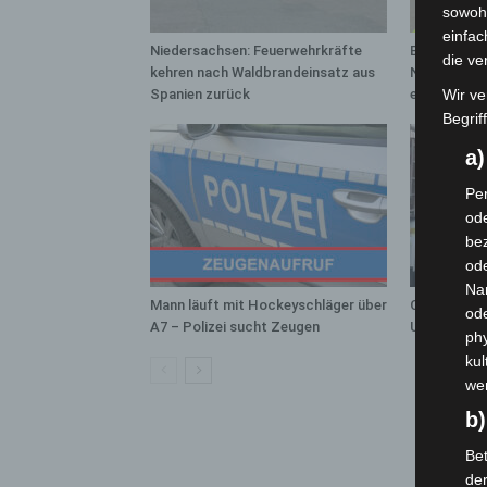
sowohl
einfac
Niedersachsen: Feuerwehrkräfte
Brand im „H
die ve
kehren nach Waldbrandeinsatz aus
Neuwarmbüc
Spanien zurück
eingedämm
Wir ve
Begrif
a
Per
ode
bez
ode
Na
Mann läuft mit Hockeyschläger über
Celle: Mens
od
A7 – Polizei sucht Zeugen
Unfall auf B
phy
kul
we
b)
Bet
de