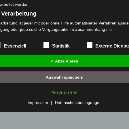
arbeitet werden.
 Verarbeitung
arbeitung ist jeder mit oder ohne Hilfe automatisierter Verfahren ausge
rgang oder jede solche Vorgangsreihe im Zusammenhang mit
rsonenbezogenen Daten wie das Erheben, das Erfassen, die Organisat
s Ordnen, die Speicherung, die Anpassung oder Veränderung, das Aus
Essenziell
Statistik
Externe Dienst
 Abfragen, die Verwendung, die Offenlegung durch Übermittlung, Verb
r eine andere Form der Bereitstellung, den Abgleich oder die Verknüp
✓ Akzeptieren
 Einschränkung, das Löschen oder die Vernichtung.
) Einschränkung der Verarbeitung
Auswahl speichern
schränkung der Verarbeitung ist die Markierung gespeicherter
sonenbezogener Daten mit dem Ziel, ihre künftige Verarbeitung
Personalisieren
nzuschränken.
 Profiling
Impressum
|
Datenschutzbedingungen
filing ist jede Art der automatisierten Verarbeitung personenbezogener
ten, die darin besteht, dass diese personenbezogenen Daten verwend
den, um bestimmte persönliche Aspekte, die sich auf eine natürliche 