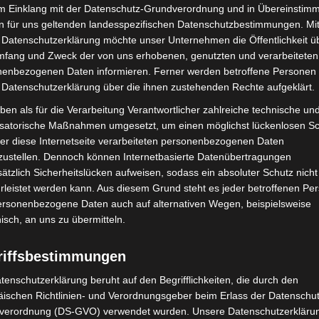
im Einklang mit der Datenschutz-Grundverordnung und in Übereinstim
n für uns geltenden landesspezifischen Datenschutzbestimmungen. Mit
 Datenschutzerklärung möchte unser Unternehmen die Öffentlichkeit ü
mfang und Zweck der von uns erhobenen, genutzten und verarbeiteten
enbezogenen Daten informieren. Ferner werden betroffene Personen 
 Datenschutzerklärung über die ihnen zustehenden Rechte aufgeklärt.
ben als für die Verarbeitung Verantwortlicher zahlreiche technische un
Nächster Artikel
isatorische Maßnahmen umgesetzt, um einen möglichst lückenlosen S
Fotoausstellung „Together in Transit“ von Kristin
er diese Internetseite verarbeiteten personenbezogenen Daten
Peter und Uwe Merker im KunstGang der MHH
zustellen. Dennoch können Internetbasierte Datenübertragungen
ätzlich Sicherheitslücken aufweisen, sodass ein absoluter Schutz nicht
leistet werden kann. Aus diesem Grund steht es jeder betroffenen Pe
personenbezogene Daten auch auf alternativen Wegen, beispielsweise
nisch, an uns zu übermitteln.
riffsbestimmungen
tenschutzerklärung beruht auf den Begrifflichkeiten, die durch den
ischen Richtlinien- und Verordnungsgeber beim Erlass der Datenschut
verordnung (DS-GVO) verwendet wurden. Unsere Datenschutzerklärun