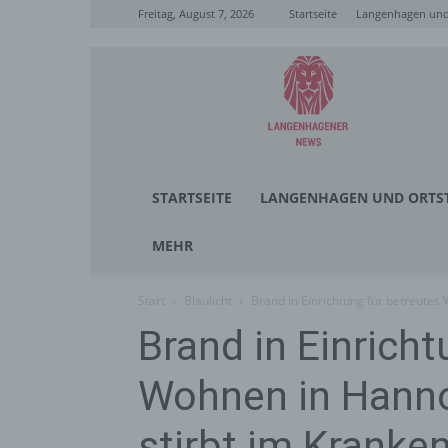
Freitag, August 7, 2026
Startseite
Langenhagen und 
Langenhagener
News
STARTSEITE
LANGENHAGEN UND ORTST
MEHR
Start
Blaulicht
Brand in Einrichtung für betreutes 
Brand in Einricht
Wohnen in Hanno
stirbt im Kranke