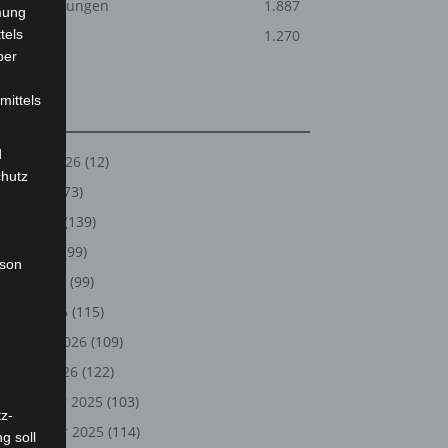
Veranstaltungen
1.887
mung
tels
Welt
1.270
ber
mittels
Archiv
d
August 2026
(12)
chutz
Juli 2026
(73)
Juni 2026
(139)
Mai 2026
(99)
rson
April 2026
(99)
März 2026
(115)
Februar 2026
(109)
Januar 2026
(122)
Dezember 2025
(103)
z-
November 2025
(114)
g soll