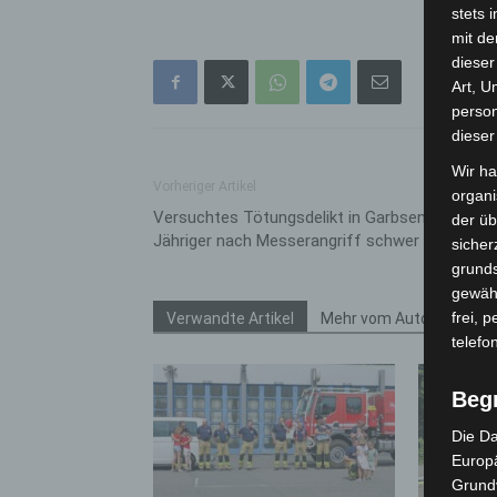
stets 
mit de
dieser
Art, U
person
dieser
Wir ha
Vorheriger Artikel
organ
Versuchtes Tötungsdelikt in Garbsen: 21
der üb
Jähriger nach Messerangriff schwer verletzt
sicher
grunds
gewähr
frei, 
Verwandte Artikel
Mehr vom Autor
telefo
Beg
Die Da
Europä
Grund