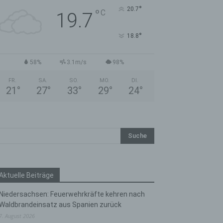
°
20.7
°
C
19.7
°
18.8
58%
3.1m/s
98%
FR.
SA.
SO.
MO.
DI.
21
°
27
°
33
°
29
°
24
°
Aktuelle Beiträge
Niedersachsen: Feuerwehrkräfte kehren nach
Waldbrandeinsatz aus Spanien zurück
7. August 2026