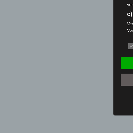
ver
c)
Ver
Vo
pe
da
das
ode
die
d
Ein
per
ei
e)
Pro
Da
wer