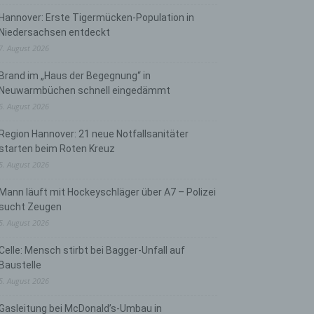
Hannover: Erste Tigermücken-Population in
Niedersachsen entdeckt
7. August 2026
Brand im „Haus der Begegnung“ in
Neuwarmbüchen schnell eingedämmt
6. August 2026
Region Hannover: 21 neue Notfallsanitäter
starten beim Roten Kreuz
5. August 2026
Mann läuft mit Hockeyschläger über A7 – Polizei
sucht Zeugen
5. August 2026
Celle: Mensch stirbt bei Bagger-Unfall auf
Baustelle
5. August 2026
Gasleitung bei McDonald’s-Umbau in