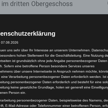
d im dritten Obergeschoss
 umgehend und suchten die betroffene Wohnung im
 ein Feuer fest und löschten den Brand selbstständig.
enschutzerklärung
te Bewohner jedoch bereits schwerste
hend in ein Krankenhaus gebracht, wo er in der Nacht
: 07.08.2026
euen uns sehr über Ihr Interesse an unserem Unternehmen. Datenschu
besonders hohen Stellenwert für die Geschäftsleitung. Eine Nutzung d
eine Klinik, nachdem sie beim Löschen des Feuers
etseiten ist grundsätzlich ohne jede Angabe personenbezogener Daten
n Angaben gelten sie als leicht verletzt.
h. Sofern eine betroffene Person besondere Services unseres
nehmens über unsere Internetseite in Anspruch nehmen möchte, könnt
 eine Verarbeitung personenbezogener Daten erforderlich werden. Ist 
 dauern an
eitung personenbezogener Daten erforderlich und besteht für eine sol
eitung keine gesetzliche Grundlage, holen wir generell eine Einwilligun
fenen Person ein.
zur Höhe des entstandenen Schadens dauern an.
rarbeitung personenbezogener Daten, beispielsweise des Namens, de
ift, E-Mail-Adresse oder Telefonnummer einer betroffenen Person, erfo