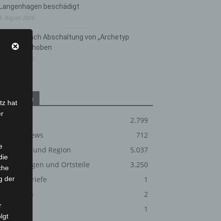
Langenhagen beschädigt
5. August 2026
Anklage nach Abschaltung von „Archetyp
Market“ erhoben
3. August 2026
Kategorien
tz hat
er
Blaulicht
2.799
Corona-News
712
e
Hannover und Region
5.037
die
Langenhagen und Ortsteile
3.250
che
g der
Leserbriefe
1
Menschen
2
r
Über uns
1
lgt