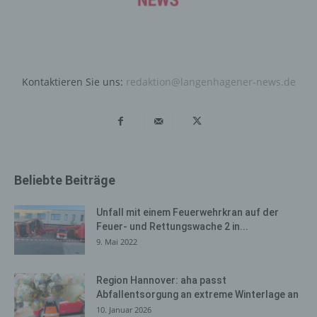
Bei der Nutzung dieser allgemeinen Daten und
Informationen ziehen wird keine Rückschlüsse auf die
betroffene Person. Diese Informationen werden vielmehr
benötigt, um (1) die Inhalte unserer Internetseite korrekt
auszuliefern, (2) die Inhalte unserer Internetseite sowie
Kontaktieren Sie uns:
redaktion@langenhagener-news.de
die Werbung für diese zu optimieren, (3) die dauerhafte
Funktionsfähigkeit unserer informationstechnologischen
Systeme und der Technik unserer Internetseite zu
gewährleisten sowie (4) um Strafverfolgungsbehörden
im Falle eines Cyberangriffes die zur Strafverfolgung
notwendigen Informationen bereitzustellen. Diese
Beliebte Beiträge
anonym erhobenen Daten und Informationen werden
durch uns daher einerseits statistisch und ferner mit dem
Unfall mit einem Feuerwehrkran auf der
Ziel ausgewertet, den Datenschutz und die
Feuer- und Rettungswache 2 in...
Datensicherheit in unserem Unternehmen zu erhöhen,
9. Mai 2022
um letztlich ein optimales Schutzniveau für die von uns
verarbeiteten personenbezogenen Daten
sicherzustellen. Die anonymen Daten der Server-Logfiles
Region Hannover: aha passt
werden getrennt von allen durch eine betroffene Person
Abfallentsorgung an extreme Winterlage an
angegebenen personenbezogenen Daten gespeichert.
10. Januar 2026