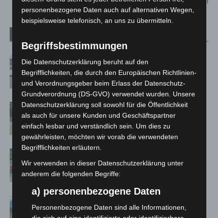
neue Perspektiven
personenbezogene Daten auch auf alternativen Wegen,
beispielsweise telefonisch, an uns zu übermitteln.
Verwandte Artikel
Mehr vom Autor
Begriffsbestimmungen
Niedersachsen: Feuerwehrkräfte
Die Datenschutzerklärung beruht auf den
kehren nach Waldbrandeinsatz aus
Begrifflichkeiten, die durch den Europäischen Richtlinien-
Spanien zurück
und Verordnungsgeber beim Erlass der Datenschutz-
Grundverordnung (DS-GVO) verwendet wurden. Unsere
Datenschutzerklärung soll sowohl für die Öffentlichkeit
Brand im „Haus der Begegnung“ in
als auch für unsere Kunden und Geschäftspartner
Neuwarmbüchen schnell eingedämmt
einfach lesbar und verständlich sein. Um dies zu
gewährleisten, möchten wir vorab die verwendeten
Begrifflichkeiten erläutern.
Region Hannover: 21 neue
Wir verwenden in dieser Datenschutzerklärung unter
Notfallsanitäter starten beim Roten
anderem die folgenden Begriffe:
Kreuz
a) personenbezogene Daten
Mann läuft mit Hockeyschläger über
Personenbezogene Daten sind alle Informationen,
A7 – Polizei sucht Zeugen