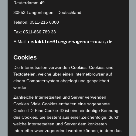
Reuterdamm 49
Juni 2024
(107)
30853 Langenhagen - Deutschland
Mai 2024
(149)
Telefon: 0511-215 6000
April 2024
(102)
Fax: 0511-866 789 33
März 2024
(103)
E-Mail:
Februar 2024
(103)
Januar 2024
(111)
Cookies
Dezember 2023
(130)
Die Internetseiten verwenden Cookies. Cookies sind
November 2023
(130)
Textdateien, welche über einen Internetbrowser auf
Oktober 2023
(114)
einem Computersystem abgelegt und gespeichert
September 2023
(133)
werden.
August 2023
(134)
Zahlreiche Internetseiten und Server verwenden
Cookies. Viele Cookies enthalten eine sogenannte
Juli 2023
(118)
Cookie-ID. Eine Cookie-ID ist eine eindeutige Kennung
Juni 2023
(142)
des Cookies. Sie besteht aus einer Zeichenfolge, durch
Mai 2023
(139)
welche Internetseiten und Server dem konkreten
Internetbrowser zugeordnet werden können, in dem das
April 2023
(155)