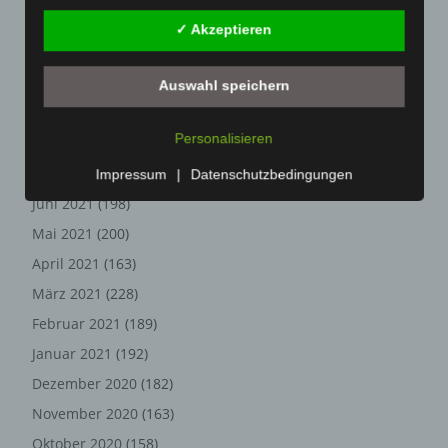
dem Computersystem des Benutzers abgelegten Cookie
Dezember 2021
(204)
✓ Akzeptieren
übernommen wird. Ein weiteres Beispiel ist das Cookie
November 2021
(215)
eines Warenkorbes im Online-Shop. Der Online-Shop
Oktober 2021
(171)
merkt sich die Artikel, die ein Kunde in den virtuellen
Auswahl speichern
Warenkorb gelegt hat, über ein Cookie.
September 2021
(180)
Die betroffene Person kann die Setzung von Cookies
Personalisieren
August 2021
(154)
durch unsere Internetseite jederzeit mittels einer
Juli 2021
(213)
Impressum
|
Datenschutzbedingungen
entsprechenden Einstellung des genutzten
Juni 2021
(198)
Internetbrowsers verhindern und damit der Setzung von
Cookies dauerhaft widersprechen. Ferner können
Mai 2021
(200)
bereits gesetzte Cookies jederzeit über einen
April 2021
(163)
Internetbrowser oder andere Softwareprogramme
gelöscht werden. Dies ist in allen gängigen
März 2021
(228)
Internetbrowsern möglich. Deaktiviert die betroffene
Februar 2021
(189)
Person die Setzung von Cookies in dem genutzten
Januar 2021
(192)
Internetbrowser, sind unter Umständen nicht alle
Funktionen unserer Internetseite vollumfänglich nutzbar.
Dezember 2020
(182)
November 2020
(163)
Erfassung von allgemeinen Daten
Oktober 2020
(158)