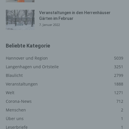
Registrierung auf unserer
Veranstaltungen in den Herrenhäuser
Internetseite
Gärten im Februar
7. Januar 2022
Die betroffene Person hat die Möglichkeit, sich auf der
Internetseite des für die Verarbeitung Verantwortlichen
unter Angabe von personenbezogenen Daten zu
Beliebte Kategorie
registrieren. Welche personenbezogenen Daten dabei
an den für die Verarbeitung Verantwortlichen übermittelt
Hannover und Region
5039
werden, ergibt sich aus der jeweiligen Eingabemaske,
die für die Registrierung verwendet wird. Die von der
Langenhagen und Ortsteile
3251
betroffenen Person eingegebenen personenbezogenen
Blaulicht
2799
Daten werden ausschließlich für die interne Verwendung
Veranstaltungen
1888
bei dem für die Verarbeitung Verantwortlichen und für
eigene Zwecke erhoben und gespeichert. Der für die
Welt
1271
Verarbeitung Verantwortliche kann die Weitergabe an
Corona-News
712
einen oder mehrere Auftragsverarbeiter, beispielsweise
Menschen
2
einen Paketdienstleister, veranlassen, der die
personenbezogenen Daten ebenfalls ausschließlich für
Über uns
1
eine interne Verwendung, die dem für die Verarbeitung
Leserbriefe
1