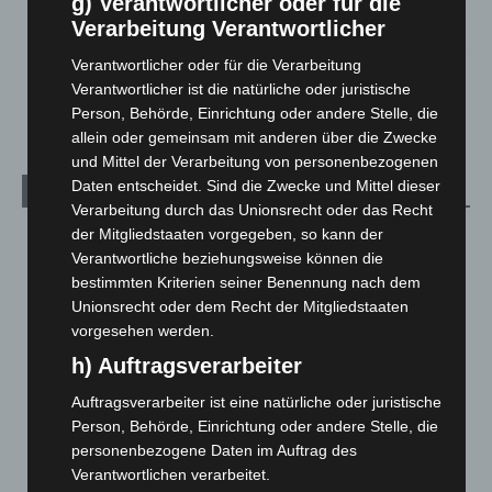
g) Verantwortlicher oder für die
Zeugen
Verarbeitung Verantwortlicher
5. August 2026
Verantwortlicher oder für die Verarbeitung
Celle: Mensch stirbt bei Bagger-Unfall auf Baustelle
Verantwortlicher ist die natürliche oder juristische
5. August 2026
Person, Behörde, Einrichtung oder andere Stelle, die
allein oder gemeinsam mit anderen über die Zwecke
und Mittel der Verarbeitung von personenbezogenen
Daten entscheidet. Sind die Zwecke und Mittel dieser
Kategorien
Verarbeitung durch das Unionsrecht oder das Recht
der Mitgliedstaaten vorgegeben, so kann der
Blaulicht
2.799
Verantwortliche beziehungsweise können die
Corona-News
712
bestimmten Kriterien seiner Benennung nach dem
Hannover und Region
5.039
Unionsrecht oder dem Recht der Mitgliedstaaten
vorgesehen werden.
Langenhagen und Ortsteile
3.252
h) Auftragsverarbeiter
Leserbriefe
1
Menschen
2
Auftragsverarbeiter ist eine natürliche oder juristische
Person, Behörde, Einrichtung oder andere Stelle, die
Über uns
1
personenbezogene Daten im Auftrag des
Veranstaltungen
1.888
Verantwortlichen verarbeitet.