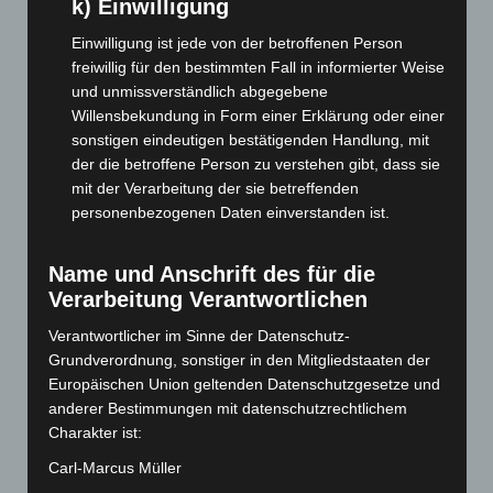
k) Einwilligung
September 2025
(93)
Einwilligung ist jede von der betroffenen Person
August 2025
(90)
freiwillig für den bestimmten Fall in informierter Weise
Juli 2025
(90)
und unmissverständlich abgegebene
Willensbekundung in Form einer Erklärung oder einer
Juni 2025
(103)
sonstigen eindeutigen bestätigenden Handlung, mit
Mai 2025
(112)
der die betroffene Person zu verstehen gibt, dass sie
April 2025
(88)
mit der Verarbeitung der sie betreffenden
personenbezogenen Daten einverstanden ist.
März 2025
(111)
Februar 2025
(96)
Name und Anschrift des für die
Januar 2025
(88)
Verarbeitung Verantwortlichen
Dezember 2024
(89)
Verantwortlicher im Sinne der Datenschutz-
November 2024
(94)
Grundverordnung, sonstiger in den Mitgliedstaaten der
Oktober 2024
(93)
Europäischen Union geltenden Datenschutzgesetze und
anderer Bestimmungen mit datenschutzrechtlichem
September 2024
(112)
Charakter ist:
August 2024
(107)
Carl-Marcus Müller
Juli 2024
(89)