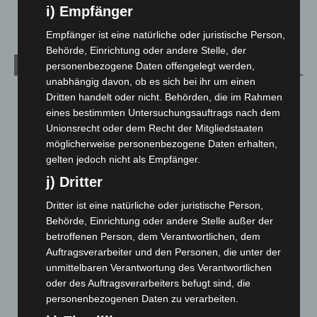
Welt
1.271
i) Empfänger
Empfänger ist eine natürliche oder juristische Person,
Behörde, Einrichtung oder andere Stelle, der
Archiv
personenbezogene Daten offengelegt werden,
unabhängig davon, ob es sich bei ihr um einen
August 2026
(14)
Dritten handelt oder nicht. Behörden, die im Rahmen
eines bestimmten Untersuchungsauftrags nach dem
Juli 2026
(73)
Unionsrecht oder dem Recht der Mitgliedstaaten
Juni 2026
(139)
möglicherweise personenbezogene Daten erhalten,
Mai 2026
(99)
gelten jedoch nicht als Empfänger.
April 2026
(99)
j) Dritter
März 2026
(115)
Dritter ist eine natürliche oder juristische Person,
Behörde, Einrichtung oder andere Stelle außer der
Februar 2026
(109)
betroffenen Person, dem Verantwortlichen, dem
Januar 2026
(122)
Auftragsverarbeiter und den Personen, die unter der
Dezember 2025
(103)
unmittelbaren Verantwortung des Verantwortlichen
oder des Auftragsverarbeiters befugt sind, die
November 2025
(114)
personenbezogenen Daten zu verarbeiten.
Oktober 2025
(112)