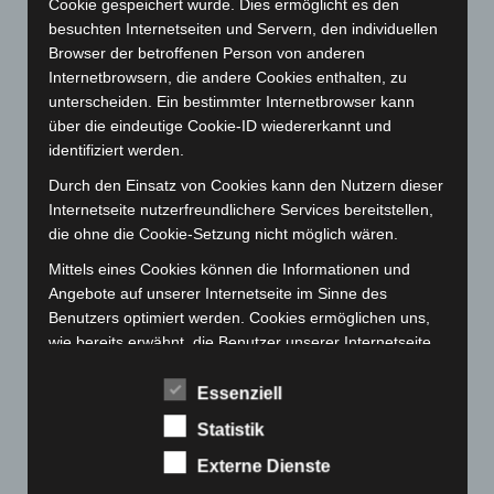
Cookie gespeichert wurde. Dies ermöglicht es den
März 2023
(174)
besuchten Internetseiten und Servern, den individuellen
Browser der betroffenen Person von anderen
Februar 2023
(154)
Internetbrowsern, die andere Cookies enthalten, zu
Januar 2023
(140)
unterscheiden. Ein bestimmter Internetbrowser kann
Dezember 2022
(130)
über die eindeutige Cookie-ID wiedererkannt und
identifiziert werden.
November 2022
(167)
Durch den Einsatz von Cookies kann den Nutzern dieser
Oktober 2022
(166)
Internetseite nutzerfreundlichere Services bereitstellen,
September 2022
(205)
die ohne die Cookie-Setzung nicht möglich wären.
August 2022
(166)
Mittels eines Cookies können die Informationen und
Juli 2022
(133)
Angebote auf unserer Internetseite im Sinne des
Benutzers optimiert werden. Cookies ermöglichen uns,
Juni 2022
(167)
wie bereits erwähnt, die Benutzer unserer Internetseite
Mai 2022
(177)
wiederzuerkennen. Zweck dieser Wiedererkennung ist
April 2022
(198)
es, den Nutzern die Verwendung unserer Internetseite
Essenziell
zu erleichtern. Der Benutzer einer Internetseite, die
März 2022
(221)
Statistik
Cookies verwendet, muss beispielsweise nicht bei jedem
Februar 2022
(189)
Besuch der Internetseite erneut seine Zugangsdaten
Externe Dienste
Januar 2022
(190)
eingeben, weil dies von der Internetseite und dem auf