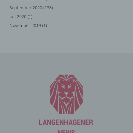
und Informationen
September 2020
(138)
Die Internetseite erfasst mit jedem Aufruf der
Juli 2020
(1)
Internetseite durch eine betroffene Person oder ein
automatisiertes System eine Reihe von allgemeinen
November 2019
(1)
Daten und Informationen. Diese allgemeinen Daten und
Informationen werden in den Logfiles des Servers
gespeichert. Erfasst werden können die (1) verwendeten
Browsertypen und Versionen, (2) das vom zugreifenden
System verwendete Betriebssystem, (3) die
Internetseite, von welcher ein zugreifendes System auf
unsere Internetseite gelangt (sogenannte Referrer), (4)
die Unterwebseiten, welche über ein zugreifendes
System auf unserer Internetseite angesteuert werden,
(5) das Datum und die Uhrzeit eines Zugriffs auf die
Internetseite, (6) eine Internet-Protokoll-Adresse (IP-
Adresse), (7) der Internet-Service-Provider des
zugreifenden Systems und (8) sonstige ähnliche Daten
und Informationen, die der Gefahrenabwehr im Falle von
Angriffen auf unsere informationstechnologischen
Systeme dienen.