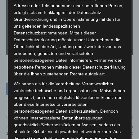
Adresse oder Telefonnummer einer betroffenen Person,
erfolgt stets im Einklang mit der Datenschutz-
Grundverordnung und in Übereinstimmung mit den für
uns geltenden landesspezifischen
Datenschutzbestimmungen. Mittels dieser
Datenschutzerklärung möchte unser Unternehmen die
Öffentlichkeit über Art, Umfang und Zweck der von uns
Kellerbrand - Sahlkamp/Elmstraße - © Carl-Marcus Müller / LGHNews
erhobenen, genutzten und verarbeiteten
personenbezogenen Daten informieren. Ferner werden
betroffene Personen mittels dieser Datenschutzerklärung
über die ihnen zustehenden Rechte aufgeklärt.
Wir haben als für die Verarbeitung Verantwortlicher
zahlreiche technische und organisatorische Maßnahmen
umgesetzt, um einen möglichst lückenlosen Schutz der
über diese Internetseite verarbeiteten
personenbezogenen Daten sicherzustellen. Dennoch
können Internetbasierte Datenübertragungen
Vorheriger Artikel
Nächster Artikel
grundsätzlich Sicherheitslücken aufweisen, sodass ein
IdeenExpo feiert 2026 ihr
Virtuelle Entdeckungstour um
absoluter Schutz nicht gewährleistet werden kann. Aus
zehnjähriges Jubiläum
Schloss Marienburg eröffnet
diesem Grund steht es jeder betroffenen Person frei,