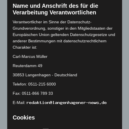
November 2022
(167)
Name und Anschrift des für die
Verarbeitung Verantwortlichen
Oktober 2022
(166)
September 2022
(205)
Verantwortlicher im Sinne der Datenschutz-
Grundverordnung, sonstiger in den Mitgliedstaaten der
August 2022
(166)
Europäischen Union geltenden Datenschutzgesetze und
Juli 2022
(133)
anderer Bestimmungen mit datenschutzrechtlichem
Juni 2022
(167)
Charakter ist:
Mai 2022
(177)
Carl-Marcus Müller
April 2022
(198)
Reuterdamm 49
März 2022
(221)
30853 Langenhagen - Deutschland
Februar 2022
(189)
Telefon: 0511-215 6000
Januar 2022
(190)
Fax: 0511-866 789 33
Dezember 2021
(204)
E-Mail:
November 2021
(215)
Oktober 2021
(171)
Cookies
September 2021
(180)
Die Internetseiten verwenden Cookies. Cookies sind