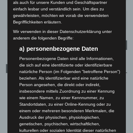
als auch für unsere Kunden und Geschäftspartner
73%
2.2m/s
17%
einfach lesbar und verständlich sein. Um dies zu
gewährleisten, möchten wir vorab die verwendeten
FR.
SA.
SO.
MO.
DI.
25
°
26
°
31
°
35
°
20
°
Begrifflichkeiten erläutern.
Wir verwenden in dieser Datenschutzerklärung unter
anderem die folgenden Begriffe:
a) personenbezogene Daten
Personenbezogene Daten sind alle Informationen,
die sich auf eine identifizierte oder identifizierbare
Aktuelle Beiträge
natürliche Person (im Folgenden "betroffene Person")
beziehen. Als identifizierbar wird eine natürliche
Brand im „Haus der Begegnung“ in Neuwarmbüchen schnell
Person angesehen, die direkt oder indirekt,
eingedämmt
insbesondere mittels Zuordnung zu einer Kennung
6. August 2026
wie einem Namen, zu einer Kennnummer, zu
Standortdaten, zu einer Online-Kennung oder zu
Region Hannover: 21 neue Notfallsanitäter starten beim
einem oder mehreren besonderen Merkmalen, die
Roten Kreuz
Ausdruck der physischen, physiologischen,
5. August 2026
genetischen, psychischen, wirtschaftlichen,
Mann läuft mit Hockeyschläger über A7 – Polizei sucht
kulturellen oder sozialen Identität dieser natürlichen