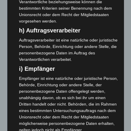
Verantwortliche beziehungsweise können die
Mai 2025
(112)
bestimmten Kriterien seiner Benennung nach dem
April 2025
(88)
Unionsrecht oder dem Recht der Mitgliedstaaten
März 2025
(111)
vorgesehen werden.
Februar 2025
(96)
h) Auftragsverarbeiter
Januar 2025
(88)
Auftragsverarbeiter ist eine natürliche oder juristische
Person, Behörde, Einrichtung oder andere Stelle, die
Dezember 2024
(89)
personenbezogene Daten im Auftrag des
November 2024
(94)
Verantwortlichen verarbeitet.
Oktober 2024
(93)
i) Empfänger
September 2024
(112)
Empfänger ist eine natürliche oder juristische Person,
August 2024
(107)
Behörde, Einrichtung oder andere Stelle, der
Juli 2024
(89)
personenbezogene Daten offengelegt werden,
unabhängig davon, ob es sich bei ihr um einen
Juni 2024
(107)
Dritten handelt oder nicht. Behörden, die im Rahmen
Mai 2024
(149)
eines bestimmten Untersuchungsauftrags nach dem
April 2024
(102)
Unionsrecht oder dem Recht der Mitgliedstaaten
möglicherweise personenbezogene Daten erhalten,
März 2024
(103)
gelten jedoch nicht als Empfänger.