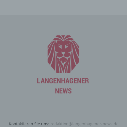
Mittels eines Cookies können die Informationen und
Angebote auf unserer Internetseite im Sinne des
Benutzers optimiert werden. Cookies ermöglichen uns,
wie bereits erwähnt, die Benutzer unserer Internetseite
wiederzuerkennen. Zweck dieser Wiedererkennung ist
es, den Nutzern die Verwendung unserer Internetseite
zu erleichtern. Der Benutzer einer Internetseite, die
Cookies verwendet, muss beispielsweise nicht bei jedem
Besuch der Internetseite erneut seine Zugangsdaten
eingeben, weil dies von der Internetseite und dem auf
dem Computersystem des Benutzers abgelegten Cookie
übernommen wird. Ein weiteres Beispiel ist das Cookie
eines Warenkorbes im Online-Shop. Der Online-Shop
merkt sich die Artikel, die ein Kunde in den virtuellen
Warenkorb gelegt hat, über ein Cookie.
Die betroffene Person kann die Setzung von Cookies
durch unsere Internetseite jederzeit mittels einer
entsprechenden Einstellung des genutzten
Internetbrowsers verhindern und damit der Setzung von
Kontaktieren Sie uns:
redaktion@langenhagener-news.de
Cookies dauerhaft widersprechen. Ferner können