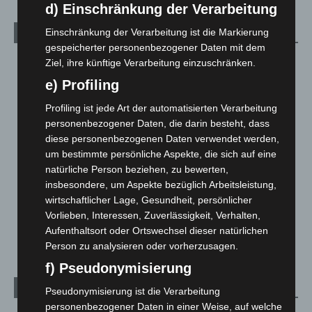
d) Einschränkung der Verarbeitung
Einschränkung der Verarbeitung ist die Markierung
Kategorien
gespeicherter personenbezogener Daten mit dem
Blaulicht
2.798
Ziel, ihre künftige Verarbeitung einzuschränken.
e) Profiling
Corona-News
712
Hannover und Region
5.035
Profiling ist jede Art der automatisierten Verarbeitung
personenbezogener Daten, die darin besteht, dass
Langenhagen und Ortsteile
3.249
diese personenbezogenen Daten verwendet werden,
Leserbriefe
1
um bestimmte persönliche Aspekte, die sich auf eine
Menschen
2
natürliche Person beziehen, zu bewerten,
insbesondere, um Aspekte bezüglich Arbeitsleistung,
Über uns
1
wirtschaftlicher Lage, Gesundheit, persönlicher
Veranstaltungen
1.887
Vorlieben, Interessen, Zuverlässigkeit, Verhalten,
Welt
1.269
Aufenthaltsort oder Ortswechsel dieser natürlichen
Person zu analysieren oder vorherzusagen.
f) Pseudonymisierung
Archiv
Pseudonymisierung ist die Verarbeitung
personenbezogener Daten in einer Weise, auf welche