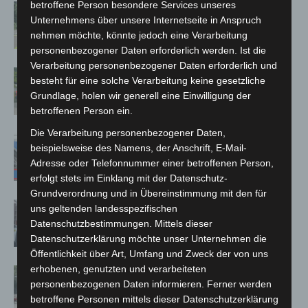
betroffene Person besondere Services unseres
Brand im „Haus der Begegnung“ in
Unternehmens über unsere Internetseite in Anspruch
Neuwarmbüchen schnell eingedämmt
nehmen möchte, könnte jedoch eine Verarbeitung
personenbezogener Daten erforderlich werden. Ist die
Verarbeitung personenbezogener Daten erforderlich und
Region Hannover: 21 neue
besteht für eine solche Verarbeitung keine gesetzliche
Notfallsanitäter starten beim Roten
Grundlage, holen wir generell eine Einwilligung der
Kreuz
betroffenen Person ein.
Die Verarbeitung personenbezogener Daten,
Mann läuft mit Hockeyschläger über
beispielsweise des Namens, der Anschrift, E-Mail-
A7 – Polizei sucht Zeugen
Adresse oder Telefonnummer einer betroffenen Person,
erfolgt stets im Einklang mit der Datenschutz-
Grundverordnung und in Übereinstimmung mit den für
Celle: Mensch stirbt bei Bagger-Unfall
uns geltenden landesspezifischen
auf Baustelle
Datenschutzbestimmungen. Mittels dieser
Datenschutzerklärung möchte unser Unternehmen die
Öffentlichkeit über Art, Umfang und Zweck der von uns
erhobenen, genutzten und verarbeiteten
Gasleitung bei McDonald’s-Umbau in
personenbezogenen Daten informieren. Ferner werden
Langenhagen beschädigt
betroffene Personen mittels dieser Datenschutzerklärung