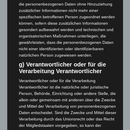
August 2026
(10)
die personenbezogenen Daten ohne Hinzuziehung
zusätzlicher Informationen nicht mehr einer
Juli 2026
(73)
spezifischen betroffenen Person zugeordnet werden
Juni 2026
(139)
können, sofern diese zusätzlichen Informationen
Mai 2026
(99)
gesondert aufbewahrt werden und technischen und
organisatorischen Maßnahmen unterliegen, die
April 2026
(99)
gewährleisten, dass die personenbezogenen Daten
März 2026
(115)
nicht einer identifizierten oder identifizierbaren
Februar 2026
(109)
natürlichen Person zugewiesen werden.
Januar 2026
(122)
g) Verantwortlicher oder für die
Verarbeitung Verantwortlicher
Dezember 2025
(103)
November 2025
(114)
Verantwortlicher oder für die Verarbeitung
Verantwortlicher ist die natürliche oder juristische
Oktober 2025
(112)
Person, Behörde, Einrichtung oder andere Stelle, die
September 2025
(93)
allein oder gemeinsam mit anderen über die Zwecke
und Mittel der Verarbeitung von personenbezogenen
August 2025
(90)
Daten entscheidet. Sind die Zwecke und Mittel dieser
Juli 2025
(90)
Verarbeitung durch das Unionsrecht oder das Recht
Juni 2025
(103)
der Mitgliedstaaten vorgegeben, so kann der