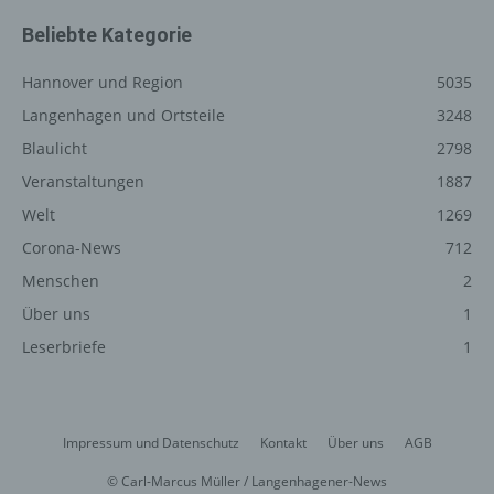
unsere Internetseite gelangt (sogenannte Referrer), (4)
die Unterwebseiten, welche über ein zugreifendes
Beliebte Kategorie
System auf unserer Internetseite angesteuert werden,
(5) das Datum und die Uhrzeit eines Zugriffs auf die
Hannover und Region
5035
Internetseite, (6) eine Internet-Protokoll-Adresse (IP-
Langenhagen und Ortsteile
3248
Adresse), (7) der Internet-Service-Provider des
Blaulicht
2798
zugreifenden Systems und (8) sonstige ähnliche Daten
und Informationen, die der Gefahrenabwehr im Falle von
Veranstaltungen
1887
Angriffen auf unsere informationstechnologischen
Welt
1269
Systeme dienen.
Corona-News
712
Bei der Nutzung dieser allgemeinen Daten und
Menschen
2
Informationen ziehen wird keine Rückschlüsse auf die
betroffene Person. Diese Informationen werden vielmehr
Über uns
1
benötigt, um (1) die Inhalte unserer Internetseite korrekt
Leserbriefe
1
auszuliefern, (2) die Inhalte unserer Internetseite sowie
die Werbung für diese zu optimieren, (3) die dauerhafte
Funktionsfähigkeit unserer informationstechnologischen
Systeme und der Technik unserer Internetseite zu
Impressum und Datenschutz
Kontakt
Über uns
AGB
gewährleisten sowie (4) um Strafverfolgungsbehörden
im Falle eines Cyberangriffes die zur Strafverfolgung
© Carl-Marcus Müller / Langenhagener-News