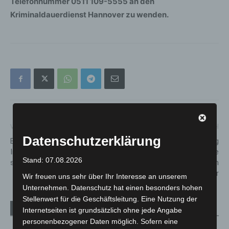
Telefonnummer 0511 109-5555 an den
Kriminaldauerdienst Hannover zu wenden.
Vorheriger Artikel
Nächster Artikel
Datenschutzerklärung
Erneuerung der Einmündung
Unfall auf der A7: Verzögerung
Imhoffstraße: Bauarbeiten
durch fehlende Rettungsgasse
Stand: 07.08.2026
starten am 21. Oktober
– Feuerwehr appelliert an
Verkehrsteilnehmer
Wir freuen uns sehr über Ihr Interesse an unserem
Unternehmen. Datenschutz hat einen besonders hohen
Stellenwert für die Geschäftsleitung. Eine Nutzung der
Verwandte Artikel
Mehr vom Autor
Internetseiten ist grundsätzlich ohne jede Angabe
personenbezogener Daten möglich. Sofern eine