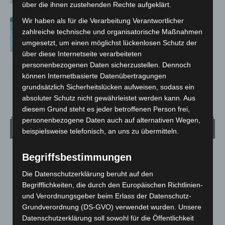
über die ihnen zustehenden Rechte aufgeklärt.
Wir haben als für die Verarbeitung Verantwortlicher
Anklage nach Abschaltung von
zahlreiche technische und organisatorische Maßnahmen
„Archetyp Market“ erhoben
umgesetzt, um einen möglichst lückenlosen Schutz der
über diese Internetseite verarbeiteten
personenbezogenen Daten sicherzustellen. Dennoch
können Internetbasierte Datenübertragungen
grundsätzlich Sicherheitslücken aufweisen, sodass ein
absoluter Schutz nicht gewährleistet werden kann. Aus
diesem Grund steht es jeder betroffenen Person frei,
personenbezogene Daten auch auf alternativen Wegen,
Wetter
beispielsweise telefonisch, an uns zu übermitteln.
Begriffsbestimmungen
LANGENHAGEN
Ein Paar Wolken
Die Datenschutzerklärung beruht auf den
°
Begrifflichkeiten, die durch den Europäischen Richtlinien-
16.1
°
C
14.8
und Verordnungsgeber beim Erlass der Datenschutz-
°
Grundverordnung (DS-GVO) verwendet wurden. Unsere
14
Datenschutzerklärung soll sowohl für die Öffentlichkeit