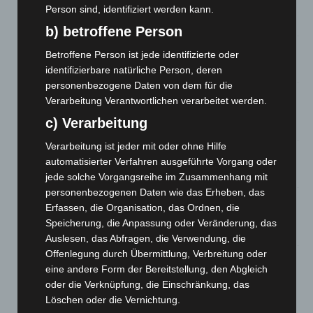
Zeugen
Person sind, identifiziert werden kann.
5. August 2026
b) betroffene Person
Celle: Mensch stirbt bei Bagger-Unfall auf Baustelle
Betroffene Person ist jede identifizierte oder
5. August 2026
identifizierbare natürliche Person, deren
personenbezogene Daten von dem für die
Gasleitung bei McDonald’s-Umbau in Langenhagen
Verarbeitung Verantwortlichen verarbeitet werden.
beschädigt
c) Verarbeitung
5. August 2026
Verarbeitung ist jeder mit oder ohne Hilfe
Anklage nach Abschaltung von „Archetyp Market“ erhoben
automatisierter Verfahren ausgeführte Vorgang oder
3. August 2026
jede solche Vorgangsreihe im Zusammenhang mit
personenbezogenen Daten wie das Erheben, das
Hannover: Polizei stoppt 166 Trunkenheitsfahrten bei
Erfassen, die Organisation, das Ordnen, die
Großkontrolle
Speicherung, die Anpassung oder Veränderung, das
2. August 2026
Auslesen, das Abfragen, die Verwendung, die
Offenlegung durch Übermittlung, Verbreitung oder
Hannover Klassik Open Air 2026: Französische Oper im
eine andere Form der Bereitstellung, den Abgleich
Maschpark
oder die Verknüpfung, die Einschränkung, das
2. August 2026
Löschen oder die Vernichtung.