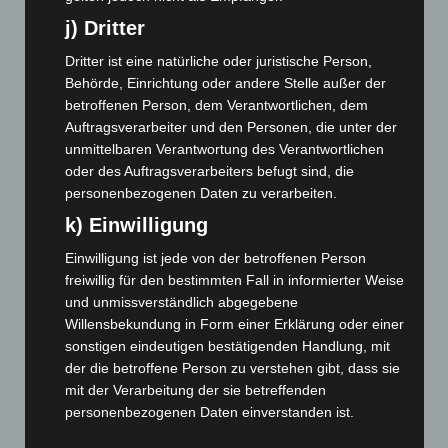
Februar 2024
(103)
j) Dritter
Januar 2024
(111)
Dritter ist eine natürliche oder juristische Person,
Dezember 2023
(130)
Behörde, Einrichtung oder andere Stelle außer der
November 2023
(130)
betroffenen Person, dem Verantwortlichen, dem
Auftragsverarbeiter und den Personen, die unter der
Oktober 2023
(114)
unmittelbaren Verantwortung des Verantwortlichen
September 2023
(133)
oder des Auftragsverarbeiters befugt sind, die
August 2023
(134)
personenbezogenen Daten zu verarbeiten.
Juli 2023
(118)
k) Einwilligung
Juni 2023
(142)
Einwilligung ist jede von der betroffenen Person
freiwillig für den bestimmten Fall in informierter Weise
Mai 2023
(139)
und unmissverständlich abgegebene
April 2023
(155)
Willensbekundung in Form einer Erklärung oder einer
März 2023
(174)
sonstigen eindeutigen bestätigenden Handlung, mit
der die betroffene Person zu verstehen gibt, dass sie
Februar 2023
(154)
mit der Verarbeitung der sie betreffenden
Januar 2023
(140)
personenbezogenen Daten einverstanden ist.
Dezember 2022
(130)