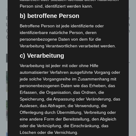
Person sind, identifiziert werden kann.
Vorheriger Artikel
Nächster Artikel
b) betroffene Person
Betriebshof Langenhagen:
Zwei schaurig-schöne
Letzte Samstags-
Gruselfeste für Kinder in
Betroffene Person ist jede identifizierte oder
Grüngutannahme 2025 am 25.
Langenhagen
identifizierbare natürliche Person, deren
Oktober
personenbezogene Daten von dem für die
Verarbeitung Verantwortlichen verarbeitet werden.
c) Verarbeitung
Verwandte Artikel
Mehr vom Autor
Verarbeitung ist jeder mit oder ohne Hilfe
automatisierter Verfahren ausgeführte Vorgang oder
Brand im „Haus der Begegnung“ in
jede solche Vorgangsreihe im Zusammenhang mit
Neuwarmbüchen schnell eingedämmt
personenbezogenen Daten wie das Erheben, das
Erfassen, die Organisation, das Ordnen, die
Speicherung, die Anpassung oder Veränderung, das
Region Hannover: 21 neue
Auslesen, das Abfragen, die Verwendung, die
Notfallsanitäter starten beim Roten
Offenlegung durch Übermittlung, Verbreitung oder
Kreuz
eine andere Form der Bereitstellung, den Abgleich
oder die Verknüpfung, die Einschränkung, das
Mann läuft mit Hockeyschläger über
Löschen oder die Vernichtung.