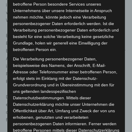
betroffene Person besondere Services unseres
in der Jackentasche zudem einen Schlagring. Gegen ihn
Unternehmens über unsere Internetseite in Anspruch
wurde ein Verfahren wegen Verstoßes gegen das
nehmen möchte, könnte jedoch eine Verarbeitung
Waffengesetz eingeleitet.
personenbezogener Daten erforderlich werden. Ist die
Verarbeitung personenbezogener Daten erforderlich und
Bremen:
besteht für eine solche Verarbeitung keine gesetzliche
Ein Super-Recogniser der Bundespolizeiinspektion
Grundlage, holen wir generell eine Einwilligung der
betroffenen Person ein.
Bremen konnte nach einem räuberischen Diebstahl unter
Anwendung von Pfefferspray mehrere Tatverdächtige
Die Verarbeitung personenbezogener Daten,
beispielsweise des Namens, der Anschrift, E-Mail-
identifizieren und festnehmen. Bei ihnen wurden
Adresse oder Telefonnummer einer betroffenen Person,
Pfefferspray und Betäubungsmittel sichergestellt. Die
erfolgt stets im Einklang mit der Datenschutz-
Polizei Bremen übernahm die weitere Bearbeitung.
Grundverordnung und in Übereinstimmung mit den für
uns geltenden landesspezifischen
Darüber hinaus erkannte derselbe Super-Recogniser
Datenschutzbestimmungen. Mittels dieser
einen 22-jährigen mehrfachen Straftäter wieder, gegen
Datenschutzerklärung möchte unser Unternehmen die
Öffentlichkeit über Art, Umfang und Zweck der von uns
den ein Haftbefehl vorlag. Der Mann wurde
erhobenen, genutzten und verarbeiteten
festgenommen und der Justizvollzugsanstalt überstellt.
personenbezogenen Daten informieren. Ferner werden
betroffene Personen mittels dieser Datenschutzerklärung