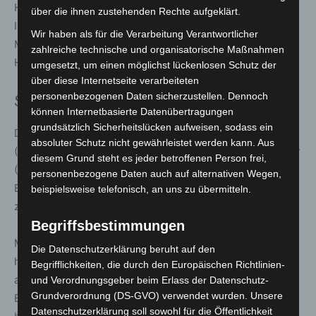
Hannover:
über die ihnen zustehenden Rechte aufgeklärt.
In Hannover stellten Einsatzkräfte bei einem 21-jährigen
Wir haben als für die Verarbeitung Verantwortlicher
Mann eine Kette mit verstecktem Messer in einem
zahlreiche technische und organisatorische Maßnahmen
Holster sicher. Der Gegenstand wurde eingezogen.
umgesetzt, um einen möglichst lückenlosen Schutz der
über diese Internetseite verarbeiteten
personenbezogenen Daten sicherzustellen. Dennoch
Stimmen zum Einsatz
können Internetbasierte Datenübertragungen
grundsätzlich Sicherheitslücken aufweisen, sodass ein
Die Leiter der Bundespolizeiinspektionen Hamburg
absoluter Schutz nicht gewährleistet werden kann. Aus
(Christian Linkogel), Bremen (Lüder Rippe) und Hannover
diesem Grund steht es jeder betroffenen Person frei,
(Martin Kröger) sowie der Präsident der
personenbezogene Daten auch auf alternativen Wegen,
Bundespolizeidirektion Hannover, Michael Schuol,
beispielsweise telefonisch, an uns zu übermitteln.
zeigten sich sehr zufrieden mit dem Einsatzverlauf.
Begriffsbestimmungen
Michael Schuol resümiert: „Diesen Schwerpunkteinsatz
Die Datenschutzerklärung beruht auf den
hat ausgezeichnet, dass Einsatzkräfte der Bundespolizei
Begrifflichkeiten, die durch den Europäischen Richtlinien-
an den kriminalgeografisch bedeutsamsten
und Verordnungsgeber beim Erlass der Datenschutz-
Grundverordnung (DS-GVO) verwendet wurden. Unsere
Brennpunkten, den Hauptbahnhöfen, aufgrund des
Datenschutzerklärung soll sowohl für die Öffentlichkeit