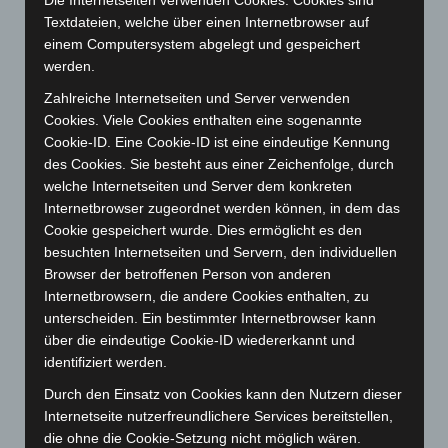
Januar 2026
(122)
Textdateien, welche über einen Internetbrowser auf
Dezember 2025
(103)
einem Computersystem abgelegt und gespeichert
November 2025
(114)
werden.
Oktober 2025
(112)
Zahlreiche Internetseiten und Server verwenden
Cookies. Viele Cookies enthalten eine sogenannte
September 2025
(93)
Cookie-ID. Eine Cookie-ID ist eine eindeutige Kennung
August 2025
(90)
des Cookies. Sie besteht aus einer Zeichenfolge, durch
Juli 2025
(90)
welche Internetseiten und Server dem konkreten
Internetbrowser zugeordnet werden können, in dem das
Juni 2025
(103)
Cookie gespeichert wurde. Dies ermöglicht es den
Mai 2025
(112)
besuchten Internetseiten und Servern, den individuellen
April 2025
(88)
Browser der betroffenen Person von anderen
Internetbrowsern, die andere Cookies enthalten, zu
März 2025
(111)
unterscheiden. Ein bestimmter Internetbrowser kann
Februar 2025
(96)
über die eindeutige Cookie-ID wiedererkannt und
Januar 2025
(88)
identifiziert werden.
Dezember 2024
(89)
Durch den Einsatz von Cookies kann den Nutzern dieser
Internetseite nutzerfreundlichere Services bereitstellen,
November 2024
(94)
die ohne die Cookie-Setzung nicht möglich wären.