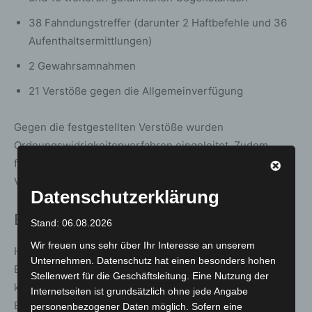
38 Fahndungstreffer (darunter 2 Haftbefehle und 36
Aufenthaltsermittlungen)
2 Gewahrsamnahmen
21 Verstöße gegen die Allgemeinverfügung
Gegen die festgestellten Verstöße wurden
Ordnungswidrigkeitenverfahren eingeleitet. Zudem
fertigten die Einsatzkräfte mehrere Strafanzeigen wegen
Verstößen gegen das Betäubungsmittelgesetz.
Datenschutzerklärung
Besondere Einsatzlagen
Stand: 06.08.2026
Wir freuen uns sehr über Ihr Interesse an unserem
Hamburg:
Unternehmen. Datenschutz hat einen besonders hohen
Ein 32-jähriger Mann wurde im Hauptbahnhof Hamburg
Stellenwert für die Geschäftsleitung. Eine Nutzung der
kontrolliert. In seiner Umhängetasche fanden die
Internetseiten ist grundsätzlich ohne jede Angabe
Einsatzkräfte einen Schreckschussrevolver mit Munition,
personenbezogener Daten möglich. Sofern eine