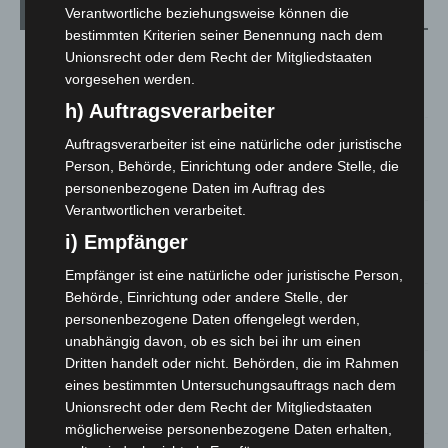
Verantwortliche beziehungsweise können die
Aktuelle Beiträge
bestimmten Kriterien seiner Benennung nach dem
Brand im „Haus der Begegnung“ in Neuwarmbüchen schnell
Unionsrecht oder dem Recht der Mitgliedstaaten
eingedämmt
vorgesehen werden.
6. August 2026
h) Auftragsverarbeiter
Region Hannover: 21 neue Notfallsanitäter starten beim
Auftragsverarbeiter ist eine natürliche oder juristische
Roten Kreuz
Person, Behörde, Einrichtung oder andere Stelle, die
5. August 2026
personenbezogene Daten im Auftrag des
Verantwortlichen verarbeitet.
Mann läuft mit Hockeyschläger über A7 – Polizei sucht
i) Empfänger
Zeugen
5. August 2026
Empfänger ist eine natürliche oder juristische Person,
Behörde, Einrichtung oder andere Stelle, der
Celle: Mensch stirbt bei Bagger-Unfall auf Baustelle
personenbezogene Daten offengelegt werden,
5. August 2026
unabhängig davon, ob es sich bei ihr um einen
Dritten handelt oder nicht. Behörden, die im Rahmen
Gasleitung bei McDonald’s-Umbau in Langenhagen
eines bestimmten Untersuchungsauftrags nach dem
beschädigt
Unionsrecht oder dem Recht der Mitgliedstaaten
5. August 2026
möglicherweise personenbezogene Daten erhalten,