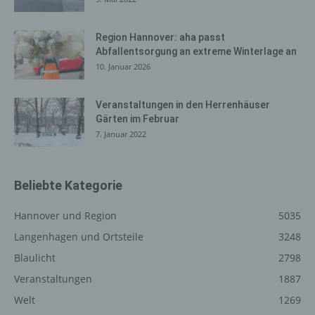
zur Absicherung des für die Verarbeitung
Verantwortlichen erforderlich. Eine Weitergabe dieser
Daten an Dritte erfolgt grundsätzlich nicht, sofern keine
Region Hannover: aha passt
Abfallentsorgung an extreme Winterlage an
gesetzliche Pflicht zur Weitergabe besteht oder die
10. Januar 2026
Weitergabe der Strafverfolgung dient.
Die Registrierung der betroffenen Person unter
Veranstaltungen in den Herrenhäuser
freiwilliger Angabe personenbezogener Daten dient dem
Gärten im Februar
für die Verarbeitung Verantwortlichen dazu, der
7. Januar 2022
betroffenen Person Inhalte oder Leistungen anzubieten,
die aufgrund der Natur der Sache nur registrierten
Benutzern angeboten werden können. Registrierten
Personen steht die Möglichkeit frei, die bei der
Beliebte Kategorie
Registrierung angegebenen personenbezogenen Daten
jederzeit abzuändern oder vollständig aus dem
Hannover und Region
5035
Datenbestand des für die Verarbeitung Verantwortlichen
Langenhagen und Ortsteile
3248
löschen zu lassen.
Blaulicht
2798
Der für die Verarbeitung Verantwortliche erteilt jeder
Veranstaltungen
1887
betroffenen Person jederzeit auf Anfrage Auskunft
darüber, welche personenbezogenen Daten über die
Welt
1269
betroffene Person gespeichert sind. Ferner berichtigt