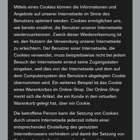
Oktober 2024
(93)
Mittels eines Cookies können die Informationen und
September 2024
(112)
Angebote auf unserer Internetseite im Sinne des
August 2024
(107)
Benutzers optimiert werden. Cookies ermöglichen uns,
wie bereits erwähnt, die Benutzer unserer Internetseite
Juli 2024
(89)
wiederzuerkennen. Zweck dieser Wiedererkennung ist
Juni 2024
(107)
es, den Nutzern die Verwendung unserer Internetseite
Mai 2024
(149)
zu erleichtern. Der Benutzer einer Internetseite, die
Cookies verwendet, muss beispielsweise nicht bei jedem
April 2024
(102)
Besuch der Internetseite erneut seine Zugangsdaten
März 2024
(103)
eingeben, weil dies von der Internetseite und dem auf
dem Computersystem des Benutzers abgelegten Cookie
Februar 2024
(103)
übernommen wird. Ein weiteres Beispiel ist das Cookie
Januar 2024
(111)
eines Warenkorbes im Online-Shop. Der Online-Shop
Dezember 2023
(130)
merkt sich die Artikel, die ein Kunde in den virtuellen
Warenkorb gelegt hat, über ein Cookie.
November 2023
(130)
Die betroffene Person kann die Setzung von Cookies
Oktober 2023
(114)
durch unsere Internetseite jederzeit mittels einer
September 2023
(133)
entsprechenden Einstellung des genutzten
August 2023
(134)
Internetbrowsers verhindern und damit der Setzung von