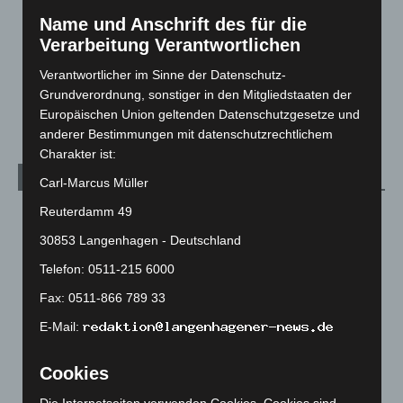
Menschen
2
Name und Anschrift des für die
Verarbeitung Verantwortlichen
Über uns
1
Verantwortlicher im Sinne der Datenschutz-
Veranstaltungen
1.887
Grundverordnung, sonstiger in den Mitgliedstaaten der
Welt
1.269
Europäischen Union geltenden Datenschutzgesetze und
anderer Bestimmungen mit datenschutzrechtlichem
Charakter ist:
Archiv
Carl-Marcus Müller
Reuterdamm 49
August 2026
(10)
30853 Langenhagen - Deutschland
Juli 2026
(73)
Telefon: 0511-215 6000
Juni 2026
(139)
Mai 2026
(99)
Fax: 0511-866 789 33
April 2026
(99)
E-Mail:
März 2026
(115)
Cookies
Februar 2026
(109)
Die Internetseiten verwenden Cookies. Cookies sind