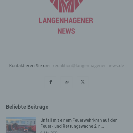
die für die Registrierung verwendet wird. Die von der
betroffenen Person eingegebenen personenbezogenen
Daten werden ausschließlich für die interne Verwendung
bei dem für die Verarbeitung Verantwortlichen und für
eigene Zwecke erhoben und gespeichert. Der für die
Verarbeitung Verantwortliche kann die Weitergabe an
einen oder mehrere Auftragsverarbeiter, beispielsweise
einen Paketdienstleister, veranlassen, der die
personenbezogenen Daten ebenfalls ausschließlich für
eine interne Verwendung, die dem für die Verarbeitung
Kontaktieren Sie uns:
redaktion@langenhagener-news.de
Verantwortlichen zuzurechnen ist, nutzt.
Durch eine Registrierung auf der Internetseite des für die
Verarbeitung Verantwortlichen wird ferner die vom
Internet-Service-Provider (ISP) der betroffenen Person
vergebene IP-Adresse, das Datum sowie die Uhrzeit der
Registrierung gespeichert. Die Speicherung dieser Daten
Beliebte Beiträge
erfolgt vor dem Hintergrund, dass nur so der Missbrauch
unserer Dienste verhindert werden kann, und diese
Unfall mit einem Feuerwehrkran auf der
Daten im Bedarfsfall ermöglichen, begangene Straftaten
Feuer- und Rettungswache 2 in...
aufzuklären. Insofern ist die Speicherung dieser Daten
9. Mai 2022