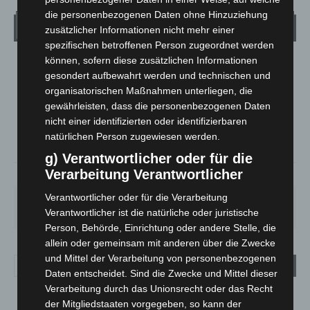
die personenbezogenen Daten ohne Hinzuziehung
Wetter
zusätzlicher Informationen nicht mehr einer
spezifischen betroffenen Person zugeordnet werden
können, sofern diese zusätzlichen Informationen
LANGENHAGEN
gesondert aufbewahrt werden und technischen und
Bedeckt
organisatorischen Maßnahmen unterliegen, die
°
gewährleisten, dass die personenbezogenen Daten
25.2
°
C
24.4
nicht einer identifizierten oder identifizierbaren
°
natürlichen Person zugewiesen werden.
23.3
g) Verantwortlicher oder für die
Verarbeitung Verantwortlicher
38%
4.9m/s
85%
Verantwortlicher oder für die Verarbeitung
DO.
FR.
SA.
SO.
MO.
25
°
25
°
26
°
31
°
35
°
Verantwortlicher ist die natürliche oder juristische
Person, Behörde, Einrichtung oder andere Stelle, die
allein oder gemeinsam mit anderen über die Zwecke
und Mittel der Verarbeitung von personenbezogenen
Daten entscheidet. Sind die Zwecke und Mittel dieser
Verarbeitung durch das Unionsrecht oder das Recht
der Mitgliedstaaten vorgegeben, so kann der