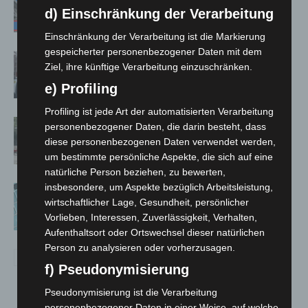
A7 – Polizei sucht Zeugen
d) Einschränkung der Verarbeitung
Einschränkung der Verarbeitung ist die Markierung
gespeicherter personenbezogener Daten mit dem
Celle: Mensch stirbt bei Bagger-Unfall
Ziel, ihre künftige Verarbeitung einzuschränken.
auf Baustelle
e) Profiling
Profiling ist jede Art der automatisierten Verarbeitung
Gasleitung bei McDonald’s-Umbau in
personenbezogener Daten, die darin besteht, dass
Langenhagen beschädigt
diese personenbezogenen Daten verwendet werden,
um bestimmte persönliche Aspekte, die sich auf eine
natürliche Person beziehen, zu bewerten,
insbesondere, um Aspekte bezüglich Arbeitsleistung,
Anklage nach Abschaltung von
wirtschaftlicher Lage, Gesundheit, persönlicher
„Archetyp Market“ erhoben
Vorlieben, Interessen, Zuverlässigkeit, Verhalten,
Aufenthaltsort oder Ortswechsel dieser natürlichen
Person zu analysieren oder vorherzusagen.
f) Pseudonymisierung
Pseudonymisierung ist die Verarbeitung
personenbezogener Daten in einer Weise, auf welche