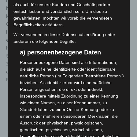
hohen Kräfteansatzes unübersehbar präsent waren. Wir
als auch für unsere Kunden und Geschäftspartner
haben auch in diesem Einsatz eine sehr hohe Anzahl an
einfach lesbar und verständlich sein. Um dies zu
körpernah mitgeführten Waffen und gefährlichen
gewährleisten, möchten wir vorab die verwendeten
Gegenständen aufgefunden – es zeigt sich also, dass
Begrifflichkeiten erläutern.
immer wiederkehrende und zielgerichtete Kontrollen
Wir verwenden in dieser Datenschutzerklärung unter
erforderlich sind, um Straftäter aus der Anonymität zu
anderem die folgenden Begriffe:
holen und jeglicher Begehung von potenziellen
a) personenbezogene Daten
Straftaten bereits präventiv entgegenzuwirken. Unser
Personenbezogene Daten sind alle Informationen,
Ziel ist und bleibt, für größtmögliche Sicherheit im
die sich auf eine identifizierte oder identifizierbare
öffentlichen Raum zu sorgen und damit den Bürgern und
natürliche Person (im Folgenden "betroffene Person")
Reisenden ein gutes Sicherheitsgefühl zu vermitteln.“
beziehen. Als identifizierbar wird eine natürliche
Person angesehen, die direkt oder indirekt,
insbesondere mittels Zuordnung zu einer Kennung
wie einem Namen, zu einer Kennnummer, zu
Standortdaten, zu einer Online-Kennung oder zu
einem oder mehreren besonderen Merkmalen, die
Ausdruck der physischen, physiologischen,
genetischen, psychischen, wirtschaftlichen,
kulturellen oder sozialen Identität dieser natürlichen