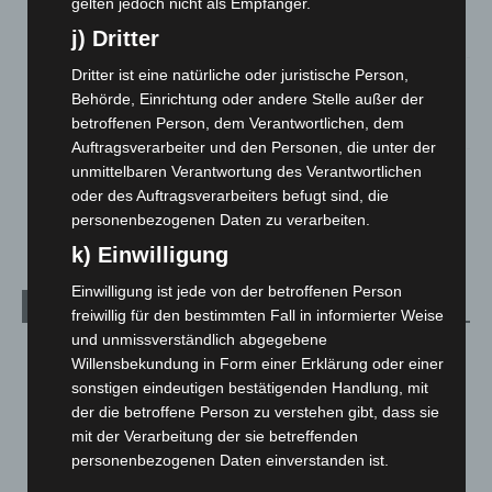
gelten jedoch nicht als Empfänger.
Anklage nach Abschaltung von „Archetyp Market“ erhoben
j) Dritter
3. August 2026
Dritter ist eine natürliche oder juristische Person,
Hannover: Polizei stoppt 166 Trunkenheitsfahrten bei
Behörde, Einrichtung oder andere Stelle außer der
Großkontrolle
betroffenen Person, dem Verantwortlichen, dem
2. August 2026
Auftragsverarbeiter und den Personen, die unter der
Hannover Klassik Open Air 2026: Französische Oper im
unmittelbaren Verantwortung des Verantwortlichen
Maschpark
oder des Auftragsverarbeiters befugt sind, die
2. August 2026
personenbezogenen Daten zu verarbeiten.
k) Einwilligung
Einwilligung ist jede von der betroffenen Person
Kategorien
freiwillig für den bestimmten Fall in informierter Weise
und unmissverständlich abgegebene
Blaulicht
2.798
Willensbekundung in Form einer Erklärung oder einer
Corona-News
712
sonstigen eindeutigen bestätigenden Handlung, mit
der die betroffene Person zu verstehen gibt, dass sie
Hannover und Region
5.035
mit der Verarbeitung der sie betreffenden
Langenhagen und Ortsteile
3.249
personenbezogenen Daten einverstanden ist.
Leserbriefe
1