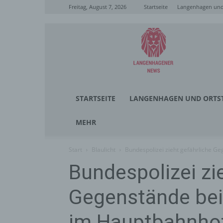
Freitag, August 7, 2026
Startseite
Langenhagen und 
Langenhagener
News
STARTSEITE
LANGENHAGEN UND ORTST
MEHR
Start
Blaulicht
Bundespolizei zieht gefährliche 
Bundespolizei zi
Gegenstände bei
im Hauptbahnho