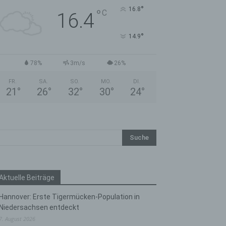
°
16.8
°
C
16.4
°
14.9
78%
3m/s
26%
FR.
SA.
SO.
MO.
DI.
21
°
26
°
32
°
30
°
24
°
Aktuelle Beiträge
Hannover: Erste Tigermücken-Population in
Niedersachsen entdeckt
7. August 2026