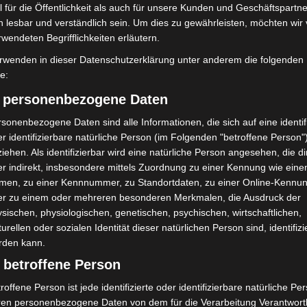
 für die Öffentlichkeit als auch für unsere Kunden und Geschäftspartne
n und unberechenbaren Kontrollen dazu beitragen
h lesbar und verständlich sein. Um dies zu gewährleisten, möchten wir
nhof zu erzeugen.“
rwendeten Begrifflichkeiten erläutern.
rwenden in dieser Datenschutzerklärung unter anderem die folgenden
fe:
) personenbezogene Daten
sonenbezogene Daten sind alle Informationen, die sich auf eine identifi
r identifizierbare natürliche Person (im Folgenden "betroffene Person"
iehen. Als identifizierbar wird eine natürliche Person angesehen, die di
r indirekt, insbesondere mittels Zuordnung zu einer Kennung wie ein
men, zu einer Kennnummer, zu Standortdaten, zu einer Online-Kennu
Nächster Artikel
er zu einem oder mehreren besonderen Merkmalen, die Ausdruck der
Interkulturelles Sommerfest mit Ministerin
sischen, physiologischen, genetischen, psychischen, wirtschaftlichen,
Behrens: Fußball als Brücke zwischen Kulturen
turellen oder sozialen Identität dieser natürlichen Person sind, identifizi
rden kann.
 betroffene Person
roffene Person ist jede identifizierte oder identifizierbare natürliche Pe
ren personenbezogene Daten von dem für die Verarbeitung Verantwort