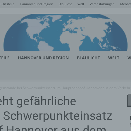
Ortsteile
Hannover und Region
Blaulicht
Welt
Veranstaltungen
Mensc
EILE
HANNOVER UND REGION
BLAULICHT
WELT
V
Gegenstände bei Schwerpunkteinsatz im Hauptbahnhof Hannover aus dem Verkehr
eht gefährliche
 Schwerpunkteinsatz
f Hannover aus dem