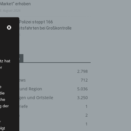
Market“ erhoben
3. August 2026
Hannover: Polizei stoppt 166
Trunkenheitsfahrten bei Großkontrolle
2. August 2026
Kategorien
tz hat
er
Blaulicht
2.798
Corona-News
712
e
Hannover und Region
5.036
die
Langenhagen und Ortsteile
3.250
che
g der
Leserbriefe
1
Menschen
2
r
Über uns
1
lgt