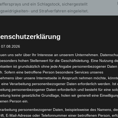
ffersprays und ein Schlagstock, sichergestellt
swidrigkeiten- und Strafverfahren eingeleitet.
Deutscher kontrolliert, der mit einem
-Buchse hantierte. Der Mann reagierte sofort
enschutzerklärung
nd griff die Einsatzkräfte an. Auch in der
gressiv und randalierte minutenlang. Der
: 07.08.2026
r Mann nach Beruhigung wieder entlassen.
euen uns sehr über Ihr Interesse an unserem Unternehmen. Datenschu
besonders hohen Stellenwert für die Geschäftsleitung. Eine Nutzung d
7-jährigen Jugendlichen, bei dem sie eine rund 40
etseiten ist grundsätzlich ohne jede Angabe personenbezogener Daten
ge Mann machte keine Angaben zur Mitführung der
h. Sofern eine betroffene Person besondere Services unseres
nehmens über unsere Internetseite in Anspruch nehmen möchte, könnt
as Jugendamt informiert.
 eine Verarbeitung personenbezogener Daten erforderlich werden. Ist 
eitung personenbezogener Daten erforderlich und besteht für eine sol
hrigen Mann aufgefunden, der zuvor versucht hatte, in
eitung keine gesetzliche Grundlage, holen wir generell eine Einwilligun
um zu stehlen. Das Messer befand sich in seinem
fenen Person ein.
satz.
rarbeitung personenbezogener Daten, beispielsweise des Namens, de
ift, E-Mail-Adresse oder Telefonnummer einer betroffenen Person, erfo