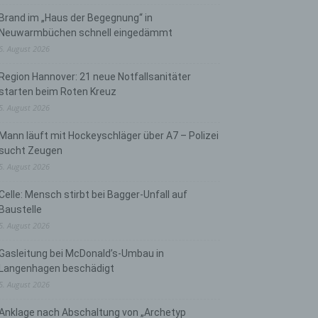
Brand im „Haus der Begegnung“ in
Neuwarmbüchen schnell eingedämmt
6. August 2026
Region Hannover: 21 neue Notfallsanitäter
starten beim Roten Kreuz
5. August 2026
Mann läuft mit Hockeyschläger über A7 – Polizei
sucht Zeugen
5. August 2026
Celle: Mensch stirbt bei Bagger-Unfall auf
Baustelle
5. August 2026
Gasleitung bei McDonald’s-Umbau in
Langenhagen beschädigt
5. August 2026
Anklage nach Abschaltung von „Archetyp