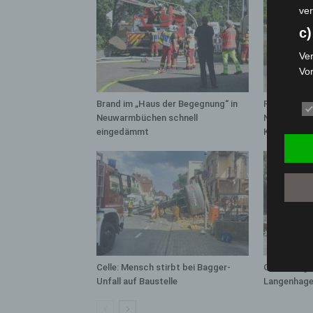
ver
c)
Ver
Vo
pe
da
Brand im „Haus der Begegnung“ in
Region Hann
das
Neuwarmbüchen schnell
Notfallsani
eingedämmt
Kreuz
ode
die
d
Ein
per
ei
e)
Celle: Mensch stirbt bei Bagger-
Gasleitung 
Pro
Unfall auf Baustelle
Langenhage
Da
wer