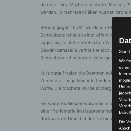
darunter eine Machete, mehrere Messer, Pfe
werden. In mehreren Fällen wurden Ordnung
Bereits gegen 18 Uhr wurde ein 19-jähriger 
Schraubendreher an einer öffentlichen USB
Dat
aggressiv, leistete erheblichen Widerstand u
Gewahrsamszelle verhielt er sich weiter ag
Stand
Schraubendreher wurde sichergestellt, de
Wir fr
einen 
Kurz darauf trafen die Beamten auf einen 1
Intern
Zentimeter lange Machete fanden. Der jun
möglic
Unter
Waffe. Die Machete wurde sichergestellt, d
jedoch
Verarb
Ein weiteres Messer wurde bei einem 35-jä
Verarb
einer Parfümerie im Hauptbahnhof ein Parf
betrof
Rucksack und kam bei der Tat nicht zum Ein
Die Ve
Anschr