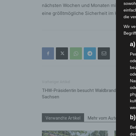
sowohl
nächsten Wochen und Monaten mit flexible
einfac
eine größtmögliche Sicherheit im Hauptbah
die ve
Wir ve
Begrif
a
Per
ode
bez
ode
Na
Vorheriger Artikel
od
THW-Präsidentin besucht Waldbrandgebiet in
phy
Sachsen
kul
we
b)
Verwandte Artikel
Mehr vom Autor
Bet
de