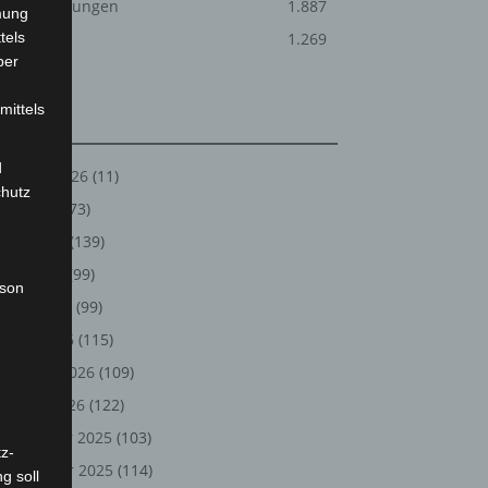
Veranstaltungen
1.887
mung
tels
Welt
1.269
ber
mittels
Archiv
d
August 2026
(11)
chutz
Juli 2026
(73)
Juni 2026
(139)
Mai 2026
(99)
rson
April 2026
(99)
März 2026
(115)
Februar 2026
(109)
Januar 2026
(122)
Dezember 2025
(103)
z-
November 2025
(114)
g soll