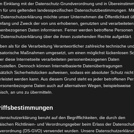
nz:
im Einklang mit der Datenschutz-Grundverordnung und in Übereinstim
n für uns geltenden landesspezifischen Datenschutzbestimmungen. Mit
 Datenschutzerklärung möchte unser Unternehmen die Öffentlichkeit ü
65 Durchsuchungen
mfang und Zweck der von uns erhobenen, genutzten und verarbeiteten
enbezogenen Daten informieren. Ferner werden betroffene Personen 
 Datenschutzerklärung über die ihnen zustehenden Rechte aufgeklärt.
stände
ben als für die Verarbeitung Verantwortlicher zahlreiche technische un
ffer zur Aufenthaltsermittlung
isatorische Maßnahmen umgesetzt, um einen möglichst lückenlosen S
er diese Internetseite verarbeiteten personenbezogenen Daten
a. wegen Körperverletzung, Diebstahl mit Waffen und
zustellen. Dennoch können Internetbasierte Datenübertragungen
mte
ätzlich Sicherheitslücken aufweisen, sodass ein absoluter Schutz nicht
leistet werden kann. Aus diesem Grund steht es jeder betroffenen Pe
it Messern im Stadtgebiet betont die
personenbezogene Daten auch auf alternativen Wegen, beispielsweise
wendigkeit solcher Maßnahmen. Waffen und
nisch, an uns zu übermitteln.
hnhof nichts zu suchen. Weitere
riffsbestimmungen
rheit sind fest eingeplant.
tenschutzerklärung beruht auf den Begrifflichkeiten, die durch den
idirektion Hannover, zeigte sich mit dem Verlauf des
ischen Richtlinien- und Verordnungsgeber beim Erlass der Datenschut
verordnung (DS-GVO) verwendet wurden. Unsere Datenschutzerklärun
onsequente Linie beibehalten und auch in den