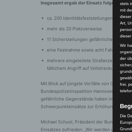
Insgesamt ergab der Einsatz folgende Bila
stets 
mit de
dieser
ca. 200 Identitätsfeststellungen und 1
Art, U
mehr als 20 Platzverweise
person
dieser
11 Sicherstellungen gefährlicher Gegen
Wir ha
eine Festnahme sowie acht Fahndungstre
organ
der üb
mehrere eingeleitete Strafanzeigen, u. 
sicher
tätlichem Angriff auf Vollstreckungsbea
grunds
gewähr
Mit Blick auf jüngste Vorfälle von Gewalt m
frei, 
Bundespolizeiinspektion Hannover die Not
telefo
gefährliche Gegenstände haben im Hauptba
Beg
Schwerpunkteinsätze zur Erhöhung der Siche
Die Da
Michael Schuol, Präsident der Bundespolize
Europä
Grund
Einsatzes zufrieden: „Wir werden unsere k