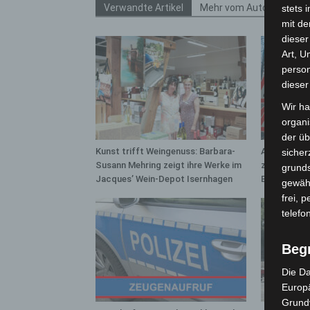
Verwandte Artikel
Mehr vom Autor
stets 
mit de
dieser
Art, U
person
dieser
Wir ha
organ
der üb
Kunst trifft Weingenuss: Barbara-
A2: Zweite 
sicher
Susann Mehring zeigt ihre Werke im
zwischen H
grunds
Jacques’ Wein-Depot Isernhagen
Bothfeld
gewähr
frei, 
telefo
Beg
Die Da
Europä
Grund