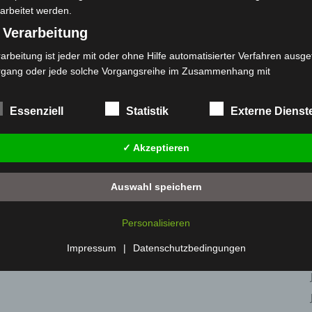
arbeitet werden.
 Verarbeitung
arbeitung ist jeder mit oder ohne Hilfe automatisierter Verfahren ausge
rgang oder jede solche Vorgangsreihe im Zusammenhang mit
rsonenbezogenen Daten wie das Erheben, das Erfassen, die Organisat
s Ordnen, die Speicherung, die Anpassung oder Veränderung, das Aus
Essenziell
Statistik
Externe Dienst
 Abfragen, die Verwendung, die Offenlegung durch Übermittlung, Verb
r eine andere Form der Bereitstellung, den Abgleich oder die Verknüp
✓ Akzeptieren
 Einschränkung, das Löschen oder die Vernichtung.
) Einschränkung der Verarbeitung
Auswahl speichern
schränkung der Verarbeitung ist die Markierung gespeicherter
sonenbezogener Daten mit dem Ziel, ihre künftige Verarbeitung
Personalisieren
nzuschränken.
 Profiling
Impressum
|
Datenschutzbedingungen
filing ist jede Art der automatisierten Verarbeitung personenbezogener
ten, die darin besteht, dass diese personenbezogenen Daten verwend
den, um bestimmte persönliche Aspekte, die sich auf eine natürliche 