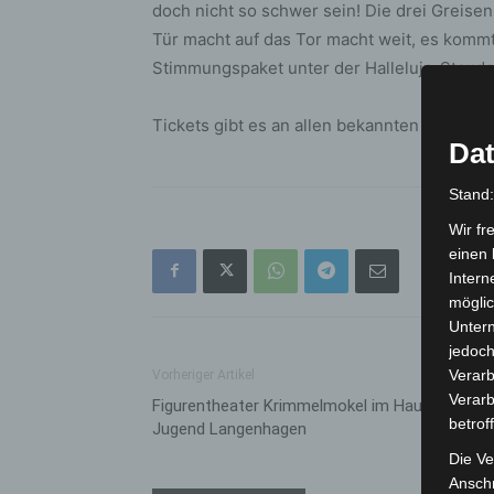
doch nicht so schwer sein! Die drei Greis
Tür macht auf das Tor macht weit, es kommt 
Stimmungspaket unter der Halleluja-Staude
Tickets gibt es an allen bekannten VVK-St
Dat
Stand
Wir fr
einen 
Intern
möglic
Unter
jedoch
Verarb
Vorheriger Artikel
Verarb
Figurentheater Krimmelmokel im Haus der
betrof
Jugend Langenhagen
Die Ve
Anschr