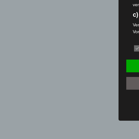
ver
c)
Ver
Vo
pe
da
das
ode
die
d
Ein
per
ei
e)
Pro
Da
wer