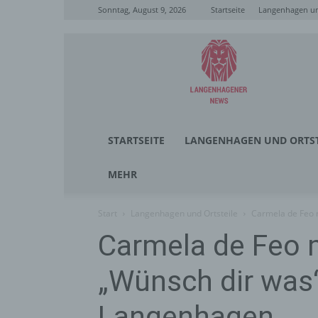
Sonntag, August 9, 2026
Startseite
Langenhagen un
Langenhagener
News
STARTSEITE
LANGENHAGEN UND ORTST
MEHR
Start
Langenhagen und Ortsteile
Carmela de Feo 
Carmela de Feo 
„Wünsch dir was“
Langenhagen