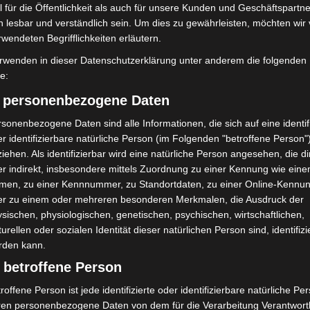
bei McDonald’s-Umbau in
Hannover Klassik Open Air 2026:
 für die Öffentlichkeit als auch für unsere Kunden und Geschäftspartne
n beschädigt
Französische Oper im Maschpark
h lesbar und verständlich sein. Um dies zu gewährleisten, möchten wir
rwendeten Begrifflichkeiten erläutern.
rwenden in dieser Datenschutzerklärung unter anderem die folgenden
fe:
) personenbezogene Daten
sonenbezogene Daten sind alle Informationen, die sich auf eine identifi
r identifizierbare natürliche Person (im Folgenden "betroffene Person"
iehen. Als identifizierbar wird eine natürliche Person angesehen, die di
r indirekt, insbesondere mittels Zuordnung zu einer Kennung wie ein
men, zu einer Kennnummer, zu Standortdaten, zu einer Online-Kennu
er zu einem oder mehreren besonderen Merkmalen, die Ausdruck der
sischen, physiologischen, genetischen, psychischen, wirtschaftlichen,
turellen oder sozialen Identität dieser natürlichen Person sind, identifizi
rden kann.
 betroffene Person
roffene Person ist jede identifizierte oder identifizierbare natürliche Pe
ren personenbezogene Daten von dem für die Verarbeitung Verantwort