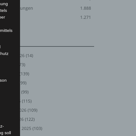
mung
Veranstaltungen
1.888
tels
Welt
1.271
ber
mittels
Archiv
d
chutz
August 2026
(14)
Juli 2026
(73)
Juni 2026
(139)
rson
Mai 2026
(99)
April 2026
(99)
März 2026
(115)
Februar 2026
(109)
Januar 2026
(122)
z-
Dezember 2025
(103)
g soll