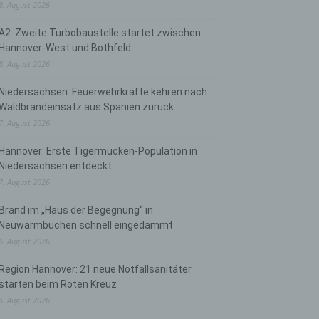
8. August 2026
A2: Zweite Turbobaustelle startet zwischen
Hannover-West und Bothfeld
8. August 2026
Niedersachsen: Feuerwehrkräfte kehren nach
Waldbrandeinsatz aus Spanien zurück
7. August 2026
Hannover: Erste Tigermücken-Population in
Niedersachsen entdeckt
7. August 2026
Brand im „Haus der Begegnung“ in
Neuwarmbüchen schnell eingedämmt
6. August 2026
Region Hannover: 21 neue Notfallsanitäter
starten beim Roten Kreuz
5. August 2026