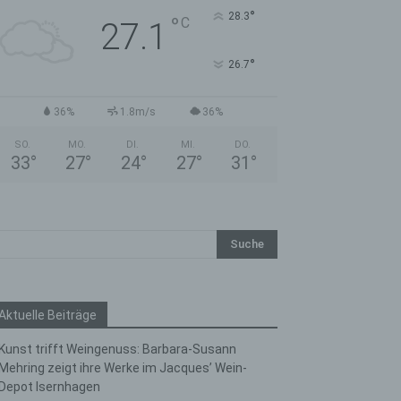
°
28.3
°
C
27.1
°
26.7
36%
1.8m/s
36%
SO.
MO.
DI.
MI.
DO.
33
°
27
°
24
°
27
°
31
°
Aktuelle Beiträge
Kunst trifft Weingenuss: Barbara-Susann
Mehring zeigt ihre Werke im Jacques’ Wein-
Depot Isernhagen