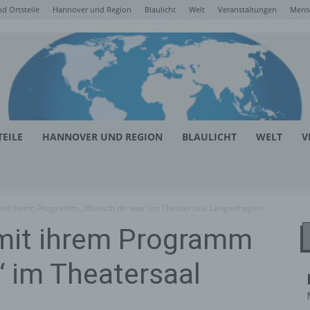
d Ortsteile
Hannover und Region
Blaulicht
Welt
Veranstaltungen
Mens
EILE
HANNOVER UND REGION
BLAULICHT
WELT
V
mit ihrem Programm „Wünsch dir was“ im Theatersaal Langenhagen
mit ihrem Programm
 im Theatersaal