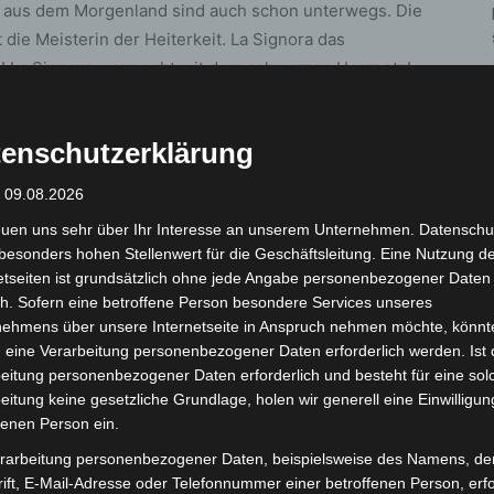
en aus dem Morgenland sind auch schon unterwegs. Die
die Meisterin der Heiterkeit. La Signora das
! La Signora – nur echt mit dem schwarzen Haarnetz!
ellen, unter www.eventim.de und an der Abendkasse.
enschutzerklärung
: 09.08.2026
euen uns sehr über Ihr Interesse an unserem Unternehmen. Datenschu
besonders hohen Stellenwert für die Geschäftsleitung. Eine Nutzung d
etseiten ist grundsätzlich ohne jede Angabe personenbezogener Daten
h. Sofern eine betroffene Person besondere Services unseres
nehmens über unsere Internetseite in Anspruch nehmen möchte, könnt
 eine Verarbeitung personenbezogener Daten erforderlich werden. Ist 
eitung personenbezogener Daten erforderlich und besteht für eine sol
Nächster Artikel
eitung keine gesetzliche Grundlage, holen wir generell eine Einwilligun
Von Krebsmedizin bis Ausbildung: 2.500 Gäste
fenen Person ein.
beim Tag der offenen Tür
rarbeitung personenbezogener Daten, beispielsweise des Namens, de
ift, E-Mail-Adresse oder Telefonnummer einer betroffenen Person, erfo