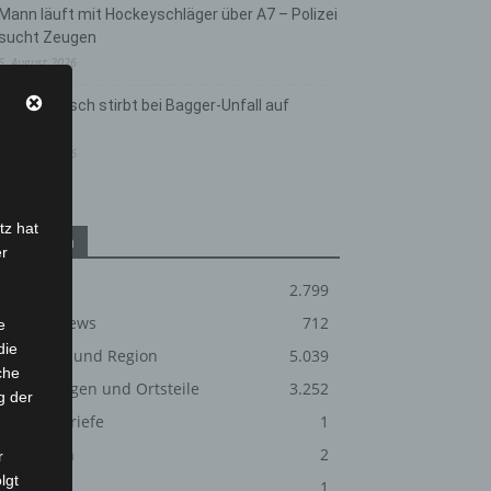
Mann läuft mit Hockeyschläger über A7 – Polizei
sucht Zeugen
5. August 2026
Celle: Mensch stirbt bei Bagger-Unfall auf
Baustelle
5. August 2026
tz hat
Kategorien
er
Blaulicht
2.799
Corona-News
712
e
die
Hannover und Region
5.039
che
Langenhagen und Ortsteile
3.252
g der
Leserbriefe
1
Menschen
2
r
lgt
Über uns
1