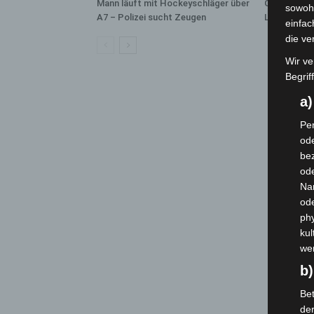
Mann läuft mit Hockeyschläger über
Gasleitung 
sowohl
A7 – Polizei sucht Zeugen
Langenhage
einfac
die ve
Wir ve
Begrif
a
Per
ode
bez
ode
Na
od
phy
kul
we
b)
Bet
de