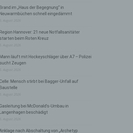
Brand im „Haus der Begegnung“ in
Neuwarmbüchen schnell eingedämmt
6. August 2026
Region Hannover: 21 neue Notfallsanitäter
starten beim Roten Kreuz
5. August 2026
Mann läuft mit Hockeyschläger über A7 – Polizei
sucht Zeugen
5. August 2026
Celle: Mensch stirbt bei Bagger-Unfall auf
Baustelle
5. August 2026
Gasleitung bei McDonald’s-Umbau in
Langenhagen beschädigt
5. August 2026
Anklage nach Abschaltung von „Archetyp