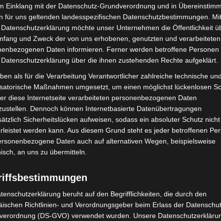
im Einklang mit der Datenschutz-Grundverordnung und in Übereinstim
n für uns geltenden landesspezifischen Datenschutzbestimmungen. Mit
 Datenschutzerklärung möchte unser Unternehmen die Öffentlichkeit ü
wei Etagen
mfang und Zweck der von uns erhobenen, genutzten und verarbeiteten
enbezogenen Daten informieren. Ferner werden betroffene Personen 
 Datenschutzerklärung über die ihnen zustehenden Rechte aufgeklärt.
it digitalen Services. Auf 1.274 Quadratmetern
ben als für die Verarbeitung Verantwortlicher zahlreiche technische un
ht Themenwelten – von
Smartphones, Laptops und
isatorische Maßnahmen umgesetzt, um einen möglichst lückenlosen S
 Haushaltsgeräten
.
er diese Internetseite verarbeiteten personenbezogenen Daten
zustellen. Dennoch können Internetbasierte Datenübertragungen
rstützen bei der Produktauswahl, während digitale
ätzlich Sicherheitslücken aufweisen, sodass ein absoluter Schutz nicht
leistet werden kann. Aus diesem Grund steht es jeder betroffenen Pe
irtual-Reality-Anwendungen die Entscheidung
personenbezogene Daten auch auf alternativen Wegen, beispielsweise
lue App meldet Kund*innen automatisch für
nisch, an uns zu übermitteln.
ssäule am Eingang ermöglicht eine schnelle
hen Beratung.
riffsbestimmungen
tenschutzerklärung beruht auf den Begrifflichkeiten, die durch den
lecke für Kinder sorgen zusätzlich für eine
ischen Richtlinien- und Verordnungsgeber beim Erlass der Datenschut
verordnung (DS-GVO) verwendet wurden. Unsere Datenschutzerklärun