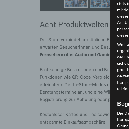
stets 
mit de
dieser
Acht Produktwelten auf z
Art, U
person
dieser
Der Store verbindet persönliche Beratung m
Wir ha
erwarten Besucherinnen und Besucher ac
organ
Fernsehern über Audio und Gaming bis zu
der üb
sicher
Fachkundige Beraterinnen und Berater unte
grunds
gewähr
Funktionen wie QR-Code-Vergleiche oder V
frei, 
erleichtern. Der In-Store-Modus der Coolb
telefo
Beratungstermine an, und eine Willkommen
Registrierung zur Abholung oder persönlic
Beg
Die Da
Kostenloser Kaffee und Tee sowie eine Spie
Europä
entspannte Einkaufsatmosphäre.
Grund