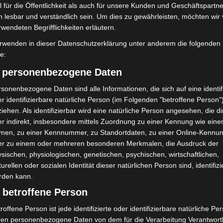
 für die Öffentlichkeit als auch für unsere Kunden und Geschäftspartne
h lesbar und verständlich sein. Um dies zu gewährleisten, möchten wir
1
von 4
rwendeten Begrifflichkeiten erläutern.
rwenden in dieser Datenschutzerklärung unter anderem die folgenden
fe:
) personenbezogene Daten
sonenbezogene Daten sind alle Informationen, die sich auf eine identifi
r identifizierbare natürliche Person (im Folgenden "betroffene Person"
iehen. Als identifizierbar wird eine natürliche Person angesehen, die di
r indirekt, insbesondere mittels Zuordnung zu einer Kennung wie ein
men, zu einer Kennnummer, zu Standortdaten, zu einer Online-Kennu
er zu einem oder mehreren besonderen Merkmalen, die Ausdruck der
sischen, physiologischen, genetischen, psychischen, wirtschaftlichen,
turellen oder sozialen Identität dieser natürlichen Person sind, identifizi
rden kann.
 betroffene Person
roffene Person ist jede identifizierte oder identifizierbare natürliche Pe
ren personenbezogene Daten von dem für die Verarbeitung Verantwort