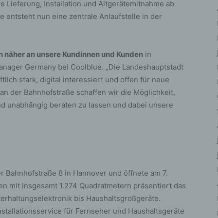
iehen, zu bewerten, insbesondere, um Aspekte bezüglich Arbeitsleistu
ve Lieferung, Installation und Altgerätemitnahme ab
tschaftlicher Lage, Gesundheit, persönlicher Vorlieben, Interessen,
entsteht nun eine zentrale Anlaufstelle in der
erlässigkeit, Verhalten, Aufenthaltsort oder Ortswechsel dieser natürli
rson zu analysieren oder vorherzusagen.
) Pseudonymisierung
h näher an unsere Kundinnen und Kunden
in
eudonymisierung ist die Verarbeitung personenbezogener Daten in ein
Manager Germany bei Coolblue. „Die Landeshauptstadt
ise, auf welche die personenbezogenen Daten ohne Hinzuziehung
tlich stark, digital interessiert und offen für neue
ätzlicher Informationen nicht mehr einer spezifischen betroffenen Per
an der Bahnhofstraße schaffen wir die Möglichkeit,
geordnet werden können, sofern diese zusätzlichen Informationen ges
und unabhängig beraten zu lassen und dabei unsere
fbewahrt werden und technischen und organisatorischen Maßnahmen
erliegen, die gewährleisten, dass die personenbezogenen Daten nicht 
ntifizierten oder identifizierbaren natürlichen Person zugewiesen werde
 Verantwortlicher oder für die Verarbeitung
rantwortlicher
er Bahnhofstraße 8 in Hannover und öffnete am 7.
antwortlicher oder für die Verarbeitung Verantwortlicher ist die natürlic
r juristische Person, Behörde, Einrichtung oder andere Stelle, die allei
n mit insgesamt 1.274 Quadratmetern präsentiert das
meinsam mit anderen über die Zwecke und Mittel der Verarbeitung von
rhaltungselektronik bis Haushaltsgroßgeräte.
rsonenbezogenen Daten entscheidet. Sind die Zwecke und Mittel diese
stallationsservice für Fernseher und Haushaltsgeräte
arbeitung durch das Unionsrecht oder das Recht der Mitgliedstaaten