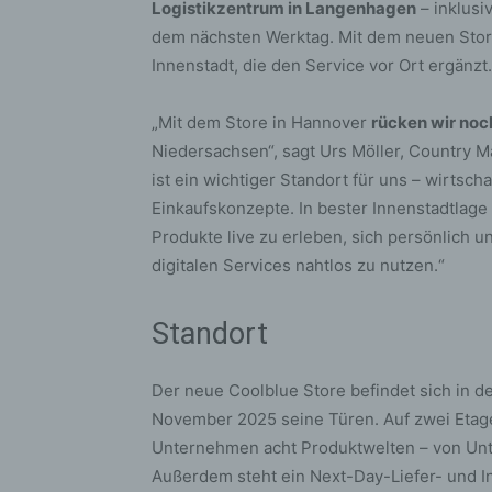
bez
Logistikzentrum in Langenhagen
– inklusi
wir
dem nächsten Werktag. Mit dem neuen Store 
Zuv
Innenstadt, die den Service vor Ort ergänzt.
Pe
f
„Mit dem Store in Hannover
rücken wir noc
Ps
Niedersachsen“, sagt Urs Möller, Country 
We
ist ein wichtiger Standort für uns – wirtschaf
zus
Einkaufskonzepte. In bester Innenstadtlage 
zu
Produkte live zu erleben, sich persönlich 
au
digitalen Services nahtlos zu nutzen.“
unt
ide
Standort
g)
Ve
Der neue Coolblue Store befindet sich in d
Ver
ode
November 2025 seine Türen. Auf zwei Etage
ge
Unternehmen acht Produktwelten – von Unte
pe
Außerdem steht ein Next-Day-Liefer- und In
Ver