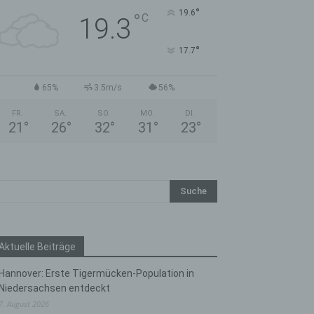
°
19.6
°
C
19.3
°
17.7
65%
3.5m/s
56%
FR.
SA.
SO.
MO.
DI.
21
°
26
°
32
°
31
°
23
°
Aktuelle Beiträge
Hannover: Erste Tigermücken-Population in
Niedersachsen entdeckt
7. August 2026