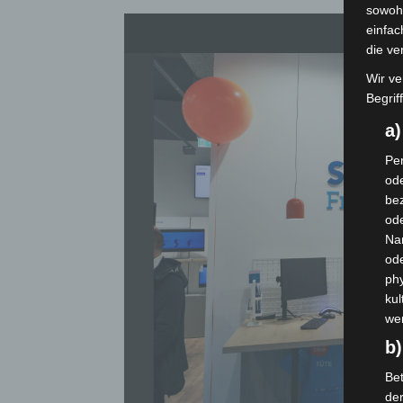
sowohl
einfac
die ve
Wir ve
Begrif
a
Per
ode
bez
ode
Na
od
phy
kul
we
b)
Bet
de