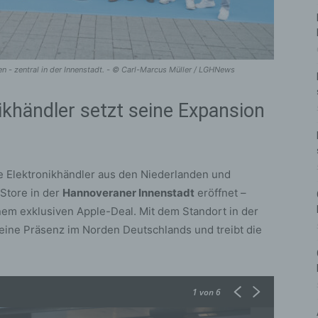
n - zentral in der Innenstadt. - © Carl-Marcus Müller / LGHNews
ikhändler setzt seine Expansion
e Elektronikhändler aus den Niederlanden und
Store in der
Hannoveraner Innenstadt
eröffnet –
inem exklusiven Apple-Deal. Mit dem Standort in der
eine Präsenz im Norden Deutschlands und treibt die
1
von 6