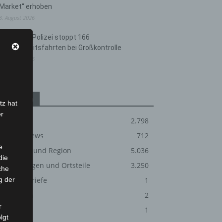
Market“ erhoben
3. August 2026
Hannover: Polizei stoppt 166
Trunkenheitsfahrten bei Großkontrolle
2. August 2026
Kategorien
tz hat
er
Blaulicht
2.798
Corona-News
712
e
Hannover und Region
5.036
die
Langenhagen und Ortsteile
3.250
che
g der
Leserbriefe
1
Menschen
2
Coolblue eröffnet Store in Hannover: Elektronik zum Anfassen - zentral in der Innens
r
Über uns
1
lgt