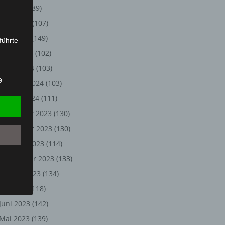
Juli 2024
(89)
Coolblue eröffnet Store in Hannover: Elektronik zum Anfassen - zentral in der Innens
Juni 2024
(107)
Mai 2024
(149)
führte
April 2024
(102)
ion,
März 2024
(103)
lesen,
e
Februar 2024
(103)
reitung
fung,
Januar 2024
(111)
Dezember 2023
(130)
November 2023
(130)
Oktober 2023
(114)
September 2023
(133)
August 2023
(134)
Juli 2023
(118)
Juni 2023
(142)
et
Person
Mai 2023
(139)