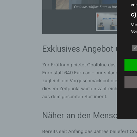
ver
Coolblue eröffnet Store in Hannover: Elekt
c)
Ver
Vo
pe
da
Exklusives Angebot und S
das
ode
Zur Eröffnung bietet Coolblue das Apple iPa
die
Euro statt 649 Euro an – nur solange der Vor
d
zugleich ein Vorgeschmack auf die Black F
Ein
diesem Zeitpunkt warten zahlreiche Aktione
per
aus dem gesamten Sortiment.
ei
e)
Näher an den Menschen i
Pro
Da
Bereits seit Anfang des Jahres beliefert 
wer