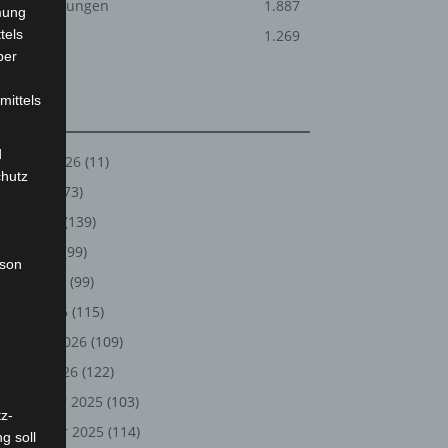
Veranstaltungen
1.887
mung
tels
Welt
1.269
ber
mittels
Archiv
d
August 2026
(11)
chutz
Juli 2026
(73)
Juni 2026
(139)
Mai 2026
(99)
rson
April 2026
(99)
März 2026
(115)
Februar 2026
(109)
Januar 2026
(122)
Dezember 2025
(103)
z-
November 2025
(114)
g soll