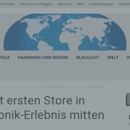
Ortsteile
Hannover und Region
Blaulicht
Welt
Veranstaltungen
Mensc
EILE
HANNOVER UND REGION
BLAULICHT
WELT
V
en Store in Hannover: Elektronik-Erlebnis mitten in der Innenstadt
t ersten Store in
onik-Erlebnis mitten