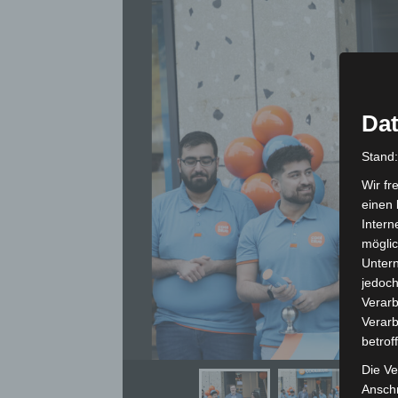
Dat
Stand
Wir fr
einen 
Intern
möglic
Unter
jedoch
Verarb
Verarb
betrof
Urs Mö
Die Ve
Anschr