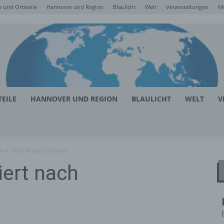
 und Ortsteile
Hannover und Region
Blaulicht
Welt
Veranstaltungen
M
EILE
HANNOVER UND REGION
BLAULICHT
WELT
V
iert nach Niedersachsen
iert nach