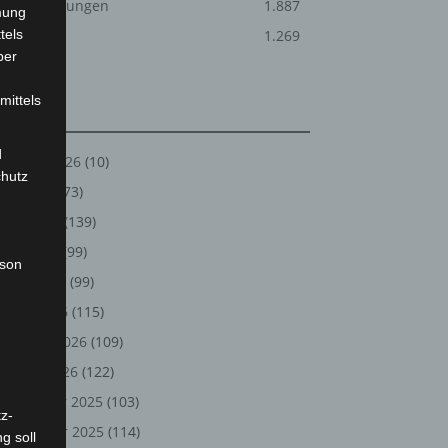
Veranstaltungen
1.887
mung
tels
Welt
1.269
ber
mittels
Archiv
d
August 2026
(10)
chutz
Juli 2026
(73)
Juni 2026
(139)
Mai 2026
(99)
rson
April 2026
(99)
März 2026
(115)
Februar 2026
(109)
Januar 2026
(122)
Dezember 2025
(103)
z-
November 2025
(114)
g soll