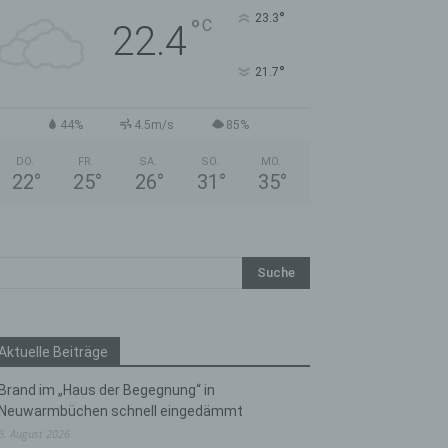
°
23.3
°
C
22.4
°
21.7
44%
4.5m/s
85%
DO.
FR.
SA.
SO.
MO.
22
°
25
°
26
°
31
°
35
°
Aktuelle Beiträge
Brand im „Haus der Begegnung“ in
Neuwarmbüchen schnell eingedämmt
6. August 2026