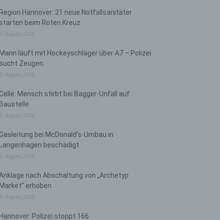
Region Hannover: 21 neue Notfallsanitäter
starten beim Roten Kreuz
5. August 2026
Mann läuft mit Hockeyschläger über A7 – Polizei
sucht Zeugen
5. August 2026
Celle: Mensch stirbt bei Bagger-Unfall auf
Baustelle
5. August 2026
Gasleitung bei McDonald’s-Umbau in
Langenhagen beschädigt
5. August 2026
Anklage nach Abschaltung von „Archetyp
Market“ erhoben
3. August 2026
Hannover: Polizei stoppt 166