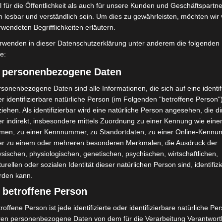
h in Norddeutschland“, sagt Urs Möller, Country
 für die Öffentlichkeit als auch für unsere Kunden und Geschäftspartne
h lesbar und verständlich sein. Um dies zu gewährleisten, möchten wir
us: „Entsprechend freuen wir uns, demnächst im
rwendeten Begrifflichkeiten erläutern.
lässige Lieferung mit persönlichem Service,
rwenden in dieser Datenschutzerklärung unter anderem die folgenden
 können. Dafür suchen wir aktuell 75 neue Kolleginnen
fe:
n spannenden Weg begeben und mit uns wachsen
) personenbezogene Daten
sonenbezogene Daten sind alle Informationen, die sich auf eine identifi
 Langenhagen
r identifizierbare natürliche Person (im Folgenden "betroffene Person"
iehen. Als identifizierbar wird eine natürliche Person angesehen, die di
r indirekt, insbesondere mittels Zuordnung zu einer Kennung wie ein
 sein Team und sucht 75 neue Mitarbeitende. Gesucht
men, zu einer Kennnummer, zu Standortdaten, zu einer Online-Kennu
mleitungen und Fachkräfte für das Depotmanagement.
er zu einem oder mehreren besonderen Merkmalen, die Ausdruck der
nd weitere Informationen auf der Website
sischen, physiologischen, genetischen, psychischen, wirtschaftlichen,
turellen oder sozialen Identität dieser natürlichen Person sind, identifizi
rden kann.
 betroffene Person
roffene Person ist jede identifizierte oder identifizierbare natürliche Pe
ren personenbezogene Daten von dem für die Verarbeitung Verantwort