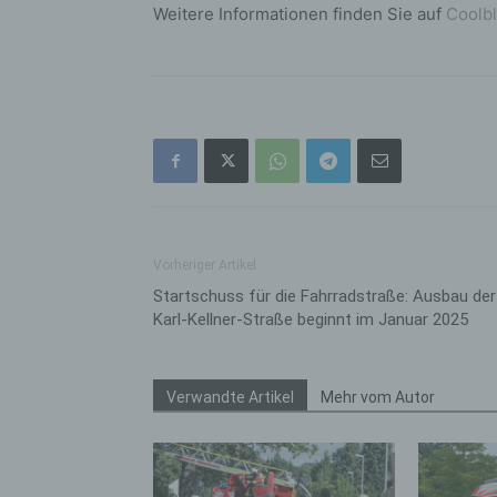
bez
Weitere Informationen finden Sie auf
Coolb
wir
Zuv
Pe
f
Ps
We
zus
zu
au
Vorheriger Artikel
unt
Startschuss für die Fahrradstraße: Ausbau der
ide
Karl-Kellner-Straße beginnt im Januar 2025
g)
Ve
Ver
Verwandte Artikel
Mehr vom Autor
ode
ge
pe
Ver