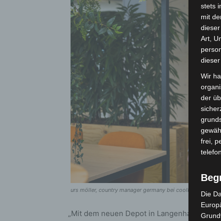
stets 
mit de
dieser
Art, U
person
dieser
Wir ha
organ
der üb
sicher
grunds
gewähr
frei, 
telefo
Beg
urs möller, country manager germany bei coolblue – quelle:
Die Da
Europä
„Mit dem neuen Depot in Langenhagen etabl
Grund