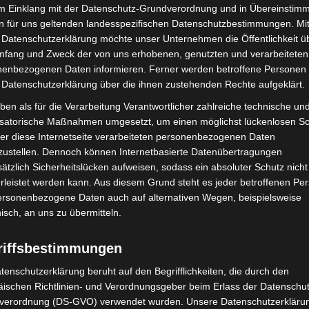
im Einklang mit der Datenschutz-Grundverordnung und in Übereinstim
n für uns geltenden landesspezifischen Datenschutzbestimmungen. Mit
 Datenschutzerklärung möchte unser Unternehmen die Öffentlichkeit ü
mfang und Zweck der von uns erhobenen, genutzten und verarbeiteten
enbezogenen Daten informieren. Ferner werden betroffene Personen 
 Datenschutzerklärung über die ihnen zustehenden Rechte aufgeklärt.
ben als für die Verarbeitung Verantwortlicher zahlreiche technische un
isatorische Maßnahmen umgesetzt, um einen möglichst lückenlosen S
er diese Internetseite verarbeiteten personenbezogenen Daten
zustellen. Dennoch können Internetbasierte Datenübertragungen
ätzlich Sicherheitslücken aufweisen, sodass ein absoluter Schutz nicht
leistet werden kann. Aus diesem Grund steht es jeder betroffenen Pe
personenbezogene Daten auch auf alternativen Wegen, beispielsweise
nisch, an uns zu übermitteln.
riffsbestimmungen
 pr konstant / coolblue
tenschutzerklärung beruht auf den Begrifflichkeiten, die durch den
ischen Richtlinien- und Verordnungsgeber beim Erlass der Datenschut
ieren wir unseren Next-Day-Lieferservice für
verordnung (DS-GVO) verwendet wurden. Unsere Datenschutzerklärun