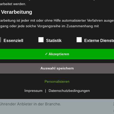
arbeitet werden.
nhagen
 Verarbeitung
arbeitung ist jeder mit oder ohne Hilfe automatisierter Verfahren ausge
rgang oder jede solche Vorgangsreihe im Zusammenhang mit
rsonenbezogenen Daten wie das Erheben, das Erfassen, die Organisat
s Ordnen, die Speicherung, die Anpassung oder Veränderung, das Aus
Essenziell
Statistik
Externe Dienst
 Abfragen, die Verwendung, die Offenlegung durch Übermittlung, Verb
r eine andere Form der Bereitstellung, den Abgleich oder die Verknüp
khändler in den Niederlanden und Belgien, der seit
✓ Akzeptieren
 Einschränkung, das Löschen oder die Vernichtung.
inem umfassenden Sortiment von Smartphones über
) Einschränkung der Verarbeitung
d einem starken Fokus auf Kundenzufriedenheit, hat
Auswahl speichern
schränkung der Verarbeitung ist die Markierung gespeicherter
Milliarden Euro erzielt, davon 188 Millionen Euro in
sonenbezogener Daten mit dem Ziel, ihre künftige Verarbeitung
Personalisieren
nzuschränken.
 Profiling
achstum und plant bis 2029 die Eröffnung von 36
Impressum
|
Datenschutzbedingungen
 in Deutschland. Damit schafft Coolblue 1.500 neue
filing ist jede Art der automatisierten Verarbeitung personenbezogener
 führender Anbieter in der Branche.
ten, die darin besteht, dass diese personenbezogenen Daten verwend
den, um bestimmte persönliche Aspekte, die sich auf eine natürliche 