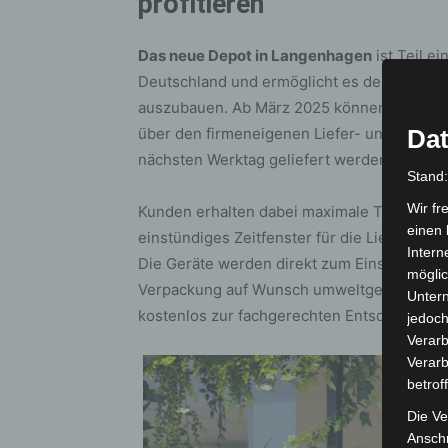
profitieren
Das neue Depot in Langenhagen
ist Teil e
Deutschland und ermöglicht es dem Untern
auszubauen. Ab März 2025 können Haushal
über den firmeneigenen Liefer- und Monta
Dat
nächsten Werktag geliefert werden.
Stand
Wir fr
Kunden erhalten dabei maximale Transparen
einen 
einstündiges Zeitfenster für die Lieferung 
Intern
Die Geräte werden direkt zum Einsatzort – ob
möglic
Verpackung auf Wunsch umweltgerecht ents
Unter
kostenlos zur fachgerechten Entsorgung mi
jedoch
Verarb
Verarb
betrof
Die Ve
Anschr