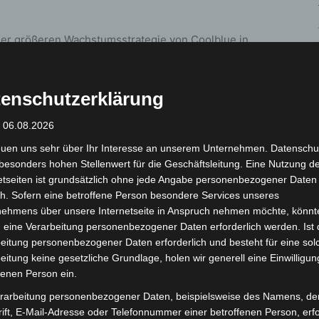
iner größeren Wachstumsstrategie von Coolblue in
ehmen, seinen Service in Norddeutschland
tsgroßgeräte und Fernseher im Großraum Hannover
geservice „CoolblueLiefert“ zum Wunschtermin ab dem
enschutzerklärung
: 06.08.2026
euen uns sehr über Ihr Interesse an unserem Unternehmen. Datenschu
z: Nach der Bestellung informiert Coolblue über ein
besonders hohen Stellenwert für die Geschäftsleitung. Eine Nutzung d
und kündigt sich 15 Minuten vor Ankunft telefonisch an.
etseiten ist grundsätzlich ohne jede Angabe personenbezogener Daten
 Küche oder Keller – transportiert, installiert und die
h. Sofern eine betroffene Person besondere Services unseres
orgt. Optional nimmt das Team auch Altgeräte
nehmens über unsere Internetseite in Anspruch nehmen möchte, könnt
t.
 eine Verarbeitung personenbezogener Daten erforderlich werden. Ist 
eitung personenbezogener Daten erforderlich und besteht für eine sol
eitung keine gesetzliche Grundlage, holen wir generell eine Einwilligun
fenen Person ein.
rarbeitung personenbezogener Daten, beispielsweise des Namens, de
ift, E-Mail-Adresse oder Telefonnummer einer betroffenen Person, erfo