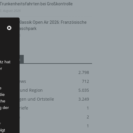
Trunkenheitsfahrten bei Großkontrolle
2. August 2026
Hannover Klassik Open Air 2026: Französische
Oper im Maschpark
2. August 2026
Kategorien
tz hat
er
Blaulicht
2.798
Corona-News
712
e
Hannover und Region
5.035
die
Langenhagen und Ortsteile
3.249
che
g der
Leserbriefe
1
Menschen
2
r
Über uns
1
lgt