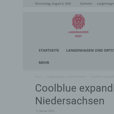
Donnerstag, August 6, 2026
Startseite
Langenhagen
Langenhagener
News
STARTSEITE
LANGENHAGEN UND ORTST
MEHR
Start
Langenhagen und Ortsteile
Coolblue expand
Coolblue expand
Niedersachsen
3. Januar 2025