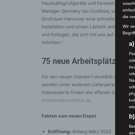
Haushaltsgroßgeräte und Fernseher nun auc
sowohl
einfac
Manager Germany bei Coolblue, und führt a
die ve
Großraum Hannover eine schnelle und zuver
Wir ve
Installation und einem Lächeln anbieten zu
Begrif
und Kollegen, die sich mit uns auf diese
möchten.”
a
Per
75 neue Arbeitsplätze in
ode
bez
ode
Für den neuen Standort verstärkt Coolblue
Na
werden unter anderem Lieferpersonal, Tea
od
Interessierte finden alle offenen Stellen u
phy
arbeitenbeicoolblue.de
.
kul
we
b)
Fakten zum neuen Depot
Bet
Eröffnung:
Anfang März 2025
de