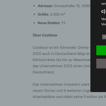
ver
Adresse:
Grovestraße 19, 30853 Lange
c)
Größe:
2.000 m²
Ver
Neue Stellen:
75
Vo
pe
da
Über Coolblue
das
ode
Coolblue ist ein führender Online-Elektroni
die
2020 auch in Deutschland tätig ist. Mit e
d
Kühlschränke bis hin zu Waschmaschinen un
Ein
das Unternehmen 2023 einen Umsatz von 2,4 
per
Deutschland.
ei
e)
Das Unternehmen investiert stark in sein W
neuen Stores und 9 weiteren Logistikdepots
Pro
Arbeitsplätze und stärkt seine Position als
Da
wer