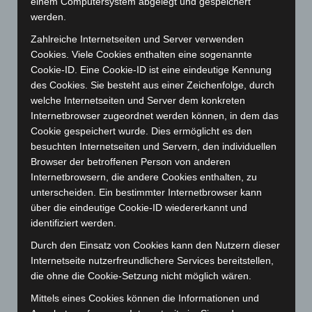
einem Computersystem abgelegt und gespeichert
werden.
Juni 2025
(103)
Mai 2025
(112)
Zahlreiche Internetseiten und Server verwenden
Cookies. Viele Cookies enthalten eine sogenannte
April 2025
(88)
Cookie-ID. Eine Cookie-ID ist eine eindeutige Kennung
März 2025
(111)
des Cookies. Sie besteht aus einer Zeichenfolge, durch
welche Internetseiten und Server dem konkreten
Februar 2025
(96)
Internetbrowser zugeordnet werden können, in dem das
Januar 2025
(88)
Cookie gespeichert wurde. Dies ermöglicht es den
Dezember 2024
(89)
besuchten Internetseiten und Servern, den individuellen
Browser der betroffenen Person von anderen
November 2024
(94)
Internetbrowsern, die andere Cookies enthalten, zu
Oktober 2024
(93)
unterscheiden. Ein bestimmter Internetbrowser kann
September 2024
(112)
über die eindeutige Cookie-ID wiedererkannt und
identifiziert werden.
August 2024
(107)
Durch den Einsatz von Cookies kann den Nutzern dieser
Juli 2024
(89)
Internetseite nutzerfreundlichere Services bereitstellen,
Juni 2024
(107)
die ohne die Cookie-Setzung nicht möglich wären.
Mai 2024
(149)
Mittels eines Cookies können die Informationen und
April 2024
(102)