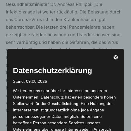
Gesundheitsminister Dr. Andreas Philippi: „Die
Infektionslage ist weiter rückläufig. Die Belastung durch
das Corona-Virus ist in den Krankenhäusern gut
beherrschbar. Die letzten drei Pandemiejahre haben
gezeigt: die Niedersächsinnen und Niedersachsen sind
sehr vernünftig und haben die Gefahren, die das Virus
gerade für ältere und kranke Menschen mit sich bringen
kann, ernst genommen und entsprechend gehandelt. Ich
setze darauf, dass diese Vernunft auch weiter
Datenschutzerklärung
fortbestehen wird. Auch wenn wir optimistisch auf das
Frühjahr zugehen, bitte ich alle Menschen in
Stand: 09.08.2026
Niedersachsen darum, Krankheitssymptome erst zu
Wir freuen uns sehr über Ihr Interesse an unserem
nehmen und sich weiterhin verantwortungsbewusst zu
Unternehmen. Datenschutz hat einen besonders hohen
verhalten. Wer sich krank fühlt, dem rate ich zu einem
Stellenwert für die Geschäftsleitung. Eine Nutzung der
Internetseiten ist grundsätzlich ohne jede Angabe
Selbsttest und einem Gespräch mit der Hausarztpraxis.
personenbezogener Daten möglich. Sofern eine
betroffene Person besondere Services unseres
Wer beispielsweise in größeren Menschengruppen, in
Unternehmens über unsere Internetseite in Anspruch