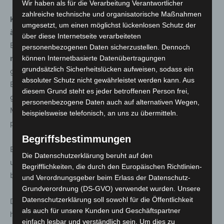
Wir haben als für die Verarbeitung Verantwortlicher
zahlreiche technische und organisatorische Maßnahmen
Krankenhäuser und Heime
sowie
Einrichtungen für
umgesetzt, um einen möglichst lückenlosen Schutz der
ältere und pflegebedürftige Menschen
/Menschen mit
über diese Internetseite verarbeiteten
Behinderungen dürfen nach wie vor
nur mit einem
personenbezogenen Daten sicherzustellen. Dennoch
negativen Test
betreten werden. Die in Niedersachsen
können Internetbasierte Datenübertragungen
grundsätzlich Sicherheitslücken aufweisen, sodass ein
geschaffene Erleichterung für Beschäftigte dieser
absoluter Schutz nicht gewährleistet werden kann. Aus
Einrichtungen besteht weiterhin: Bei vollständig
diesem Grund steht es jeder betroffenen Person frei,
geimpften und genesenen Mitarbeiterinnen und
personenbezogene Daten auch auf alternativen Wegen,
Mitarbeitern ist ein Test (auch als Selbsttest) zwei Mal
beispielsweise telefonisch, an uns zu übermitteln.
pro Woche ausreichend. (§ 4 Abs. 1 Corona-Verordnung)
Begriffsbestimmungen
Ebenso bleiben Testpflichten in Justizvollzugsanstalten
Die Datenschutzerklärung beruht auf den
und Einrichtungen des Maßregelvollzugs weiter
Begrifflichkeiten, die durch den Europäischen Richtlinien-
bestehen.
und Verordnungsgeber beim Erlass der Datenschutz-
Grundverordnung (DS-GVO) verwendet wurden. Unsere
Datenschutzerklärung soll sowohl für die Öffentlichkeit
Die bundesrechtlichen Regelungen gelten nach
als auch für unsere Kunden und Geschäftspartner
heutigem Stand bis zum 7. April 2023.
einfach lesbar und verständlich sein. Um dies zu