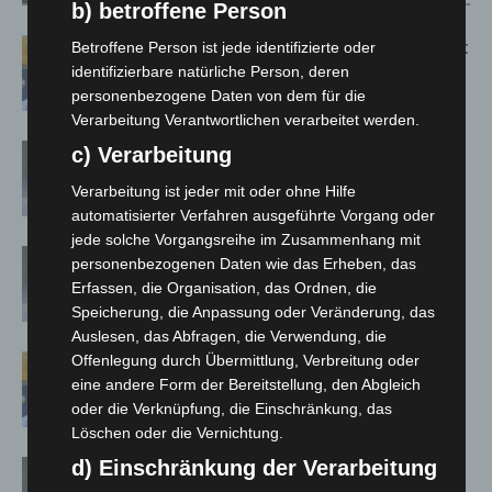
b) betroffene Person
Letzte Corona-Schutzmaßnahme läuft
Betroffene Person ist jede identifizierte oder
aus
identifizierbare natürliche Person, deren
personenbezogene Daten von dem für die
Verarbeitung Verantwortlichen verarbeitet werden.
Corona-Verordnung in Niedersachsen
c) Verarbeitung
zum 1. März aufgehoben
Verarbeitung ist jeder mit oder ohne Hilfe
automatisierter Verfahren ausgeführte Vorgang oder
jede solche Vorgangsreihe im Zusammenhang mit
Corona-Schutzmaßnahmen in Schule
personenbezogenen Daten wie das Erheben, das
und KiTa: vom Land bis Ostern –
Erfassen, die Organisation, das Ordnen, die
Absonderungspflicht läuft aus
Speicherung, die Anpassung oder Veränderung, das
Auslesen, das Abfragen, die Verwendung, die
Offenlegung durch Übermittlung, Verbreitung oder
Maskenpflicht im GVH entfällt ab 02.
eine andere Form der Bereitstellung, den Abgleich
Februar
oder die Verknüpfung, die Einschränkung, das
Löschen oder die Vernichtung.
d) Einschränkung der Verarbeitung
Absonderungsverordnung in