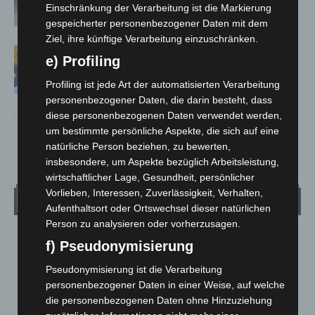
Niedersachsen läuft zum Monatsende
Einschränkung der Verarbeitung ist die Markierung
aus
gespeicherter personenbezogener Daten mit dem
Ziel, ihre künftige Verarbeitung einzuschränken.
Niedersachsen und Bremen heben
e) Profiling
Maskenpflicht im ÖPNV gemeinsam
auf
Profiling ist jede Art der automatisierten Verarbeitung
personenbezogener Daten, die darin besteht, dass
diese personenbezogenen Daten verwendet werden,
um bestimmte persönliche Aspekte, die sich auf eine
natürliche Person beziehen, zu bewerten,
insbesondere, um Aspekte bezüglich Arbeitsleistung,
wirtschaftlicher Lage, Gesundheit, persönlicher
Vorlieben, Interessen, Zuverlässigkeit, Verhalten,
Wetter
Aufenthaltsort oder Ortswechsel dieser natürlichen
Person zu analysieren oder vorherzusagen.
LANGENHAGEN
f) Pseudonymisierung
Mäßig Bewölkt
Pseudonymisierung ist die Verarbeitung
°
15
°
personenbezogener Daten in einer Weise, auf welche
C
13.5
die personenbezogenen Daten ohne Hinzuziehung
°
12.8