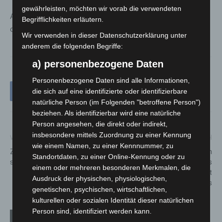
gewährleisten, möchten wir vorab die verwendeten
Aktuelle Informationen rund um das Corona-Virus gibt es
Begrifflichkeiten erläutern.
online auf www.niedersachen.de/coronavirus
Wir verwenden in dieser Datenschutzerklärung unter
anderem die folgenden Begriffe:
a) personenbezogene Daten
Personenbezogene Daten sind alle Informationen,
die sich auf eine identifizierte oder identifizierbare
natürliche Person (im Folgenden "betroffene Person")
beziehen. Als identifizierbar wird eine natürliche
Person angesehen, die direkt oder indirekt,
insbesondere mittels Zuordnung zu einer Kennung
Vorheriger Artikel
Nächster Artikel
wie einem Namen, zu einer Kennnummer, zu
Zwei Fahrer bei Verkehrsunfall
Corona-Schutzmaßnahmen in
Standortdaten, zu einer Online-Kennung oder zu
schwer verletzt
Schule und KiTa: vom Land bis
einem oder mehreren besonderen Merkmalen, die
Ostern – Absonderungspflicht
Ausdruck der physischen, physiologischen,
läuft aus
genetischen, psychischen, wirtschaftlichen,
kulturellen oder sozialen Identität dieser natürlichen
Person sind, identifiziert werden kann.
Verwandte Artikel
Mehr vom Autor