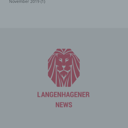
November 2019
(1)
durch uns daher einerseits statistisch und ferner mit dem
Ziel ausgewertet, den Datenschutz und die
Datensicherheit in unserem Unternehmen zu erhöhen,
um letztlich ein optimales Schutzniveau für die von uns
verarbeiteten personenbezogenen Daten
sicherzustellen. Die anonymen Daten der Server-Logfiles
werden getrennt von allen durch eine betroffene Person
angegebenen personenbezogenen Daten gespeichert.
Registrierung auf unserer
Internetseite
Die betroffene Person hat die Möglichkeit, sich auf der
Internetseite des für die Verarbeitung Verantwortlichen
unter Angabe von personenbezogenen Daten zu
registrieren. Welche personenbezogenen Daten dabei
an den für die Verarbeitung Verantwortlichen übermittelt
werden, ergibt sich aus der jeweiligen Eingabemaske,
die für die Registrierung verwendet wird. Die von der
betroffenen Person eingegebenen personenbezogenen