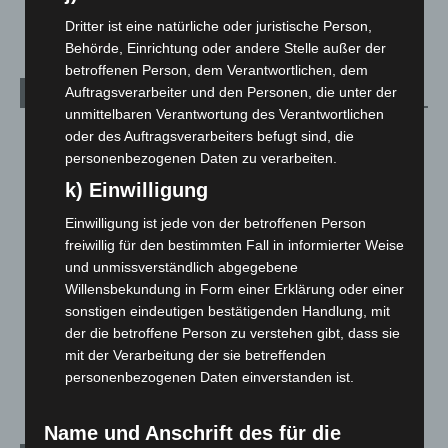
5. August 2026
Dritter ist eine natürliche oder juristische Person,
Behörde, Einrichtung oder andere Stelle außer der
betroffenen Person, dem Verantwortlichen, dem
Auftragsverarbeiter und den Personen, die unter der
Kategorien
unmittelbaren Verantwortung des Verantwortlichen
Blaulicht
2.799
oder des Auftragsverarbeiters befugt sind, die
personenbezogenen Daten zu verarbeiten.
Corona-News
712
k) Einwilligung
Hannover und Region
5.039
Einwilligung ist jede von der betroffenen Person
Langenhagen und Ortsteile
3.252
freiwillig für den bestimmten Fall in informierter Weise
Leserbriefe
1
und unmissverständlich abgegebene
Menschen
2
Willensbekundung in Form einer Erklärung oder einer
sonstigen eindeutigen bestätigenden Handlung, mit
Über uns
1
der die betroffene Person zu verstehen gibt, dass sie
Veranstaltungen
1.888
mit der Verarbeitung der sie betreffenden
Welt
1.271
personenbezogenen Daten einverstanden ist.
Name und Anschrift des für die