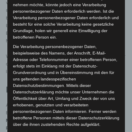
vollen Bussen und Bahnen eine Maske parat hat, kann
nehmen möchte, könnte jedoch eine Verarbeitung
sich und andere weiterhin gut schützen. Das gilt
personenbezogener Daten erforderlich werden. Ist die
besonders wenn wir mit älteren oder gesundheitlich
Verarbeitung personenbezogener Daten erforderlich und
besteht für eine solche Verarbeitung keine gesetzliche
beeinträchtigten Menschen zusammenkommen. Das
Grundlage, holen wir generell eine Einwilligung der
Ende der Maskenpflicht ändert nichts am positiven
betroffenen Person ein.
Nutzen der Mund-Nasen-Bedeckung.
Die Verarbeitung personenbezogener Daten,
beispielsweise des Namens, der Anschrift, E-Mail-
Wer seinen Impfstatus ab und an von der Hausärztin oder
Adresse oder Telefonnummer einer betroffenen Person,
dem Hausarzt überprüfen und bei Bedarf auffrischen
erfolgt stets im Einklang mit der Datenschutz-
lässt, sorgt weiterhin für eine gute Immunität.“
Grundverordnung und in Übereinstimmung mit den für
uns geltenden landesspezifischen
Datenschutzbestimmungen. Mittels dieser
Diese Regeln gelten weiter:
Datenschutzerklärung möchte unser Unternehmen die
Öffentlichkeit über Art, Umfang und Zweck der von uns
Aufgrund der Vorgaben des
erhobenen, genutzten und verarbeiteten
personenbezogenen Daten informieren. Ferner werden
Bundesinfektionsschutzgesetzes (§ 28b IfSG)
bleibt die
betroffene Personen mittels dieser Datenschutzerklärung
Maskenpflicht in Praxen, Krankenhäusern und
über die ihnen zustehenden Rechte aufgeklärt.
Pflegeeinrichtungen bundesweit erhalten
.