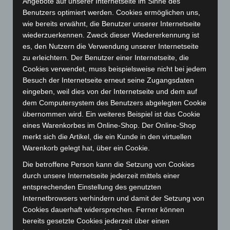
Angebote auf unserer Internetseite im Sinne des
Benutzers optimiert werden. Cookies ermöglichen uns,
März 2024
(103)
wie bereits erwähnt, die Benutzer unserer Internetseite
Februar 2024
(103)
wiederzuerkennen. Zweck dieser Wiedererkennung ist
Januar 2024
(111)
es, den Nutzern die Verwendung unserer Internetseite
zu erleichtern. Der Benutzer einer Internetseite, die
Dezember 2023
(130)
Cookies verwendet, muss beispielsweise nicht bei jedem
November 2023
(130)
Besuch der Internetseite erneut seine Zugangsdaten
Oktober 2023
(114)
eingeben, weil dies von der Internetseite und dem auf
dem Computersystem des Benutzers abgelegten Cookie
September 2023
(133)
übernommen wird. Ein weiteres Beispiel ist das Cookie
August 2023
(134)
eines Warenkorbes im Online-Shop. Der Online-Shop
merkt sich die Artikel, die ein Kunde in den virtuellen
Juli 2023
(118)
Warenkorb gelegt hat, über ein Cookie.
Juni 2023
(142)
Die betroffene Person kann die Setzung von Cookies
Mai 2023
(139)
durch unsere Internetseite jederzeit mittels einer
April 2023
(155)
entsprechenden Einstellung des genutzten
Internetbrowsers verhindern und damit der Setzung von
März 2023
(174)
Cookies dauerhaft widersprechen. Ferner können
Februar 2023
(154)
bereits gesetzte Cookies jederzeit über einen