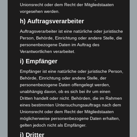
Unionsrecht oder dem Recht der Mitgliedstaaten
Niedersachsen: Feuerwehrkräfte kehren nach
vorgesehen werden.
Waldbrandeinsatz aus Spanien zurück
7. August 2026
h) Auftragsverarbeiter
Hannover: Erste Tigermücken-Population in Niedersachsen
Auftragsverarbeiter ist eine natürliche oder juristische
entdeckt
Person, Behörde, Einrichtung oder andere Stelle, die
7. August 2026
personenbezogene Daten im Auftrag des
Verantwortlichen verarbeitet.
Brand im „Haus der Begegnung“ in Neuwarmbüchen schnell
i) Empfänger
eingedämmt
6. August 2026
Empfänger ist eine natürliche oder juristische Person,
Behörde, Einrichtung oder andere Stelle, der
Region Hannover: 21 neue Notfallsanitäter starten beim
personenbezogene Daten offengelegt werden,
Roten Kreuz
unabhängig davon, ob es sich bei ihr um einen
5. August 2026
Dritten handelt oder nicht. Behörden, die im Rahmen
eines bestimmten Untersuchungsauftrags nach dem
Mann läuft mit Hockeyschläger über A7 – Polizei sucht
Unionsrecht oder dem Recht der Mitgliedstaaten
Zeugen
möglicherweise personenbezogene Daten erhalten,
5. August 2026
gelten jedoch nicht als Empfänger.
Celle: Mensch stirbt bei Bagger-Unfall auf Baustelle
j) Dritter