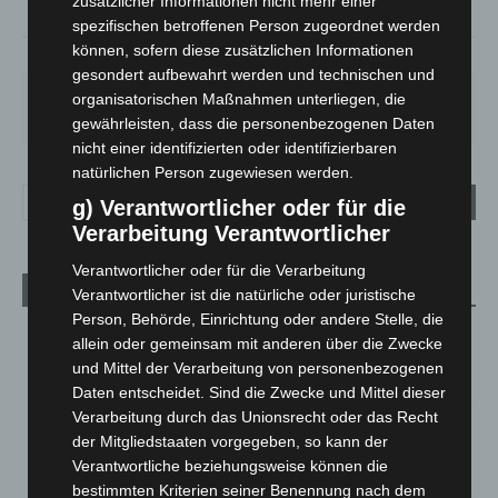
zusätzlicher Informationen nicht mehr einer
spezifischen betroffenen Person zugeordnet werden
können, sofern diese zusätzlichen Informationen
79%
1.8m/s
44%
gesondert aufbewahrt werden und technischen und
SO.
MO.
DI.
MI.
DO.
organisatorischen Maßnahmen unterliegen, die
33
°
27
°
23
°
26
°
28
°
gewährleisten, dass die personenbezogenen Daten
nicht einer identifizierten oder identifizierbaren
natürlichen Person zugewiesen werden.
g) Verantwortlicher oder für die
Verarbeitung Verantwortlicher
Verantwortlicher oder für die Verarbeitung
Aktuelle Beiträge
Verantwortlicher ist die natürliche oder juristische
Person, Behörde, Einrichtung oder andere Stelle, die
Kunst trifft Weingenuss: Barbara-Susann Mehring zeigt ihre
allein oder gemeinsam mit anderen über die Zwecke
Werke im Jacques’ Wein-Depot Isernhagen
und Mittel der Verarbeitung von personenbezogenen
8. August 2026
Daten entscheidet. Sind die Zwecke und Mittel dieser
Verarbeitung durch das Unionsrecht oder das Recht
A2: Zweite Turbobaustelle startet zwischen Hannover-West
der Mitgliedstaaten vorgegeben, so kann der
und Bothfeld
Verantwortliche beziehungsweise können die
8. August 2026
bestimmten Kriterien seiner Benennung nach dem