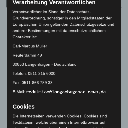
Verarbeitung Verantwortlichen
Archiv
Verantwortlicher im Sinne der Datenschutz-
August 2026
(14)
Grundverordnung, sonstiger in den Mitgliedstaaten der
Juli 2026
(73)
Europäischen Union geltenden Datenschutzgesetze und
anderer Bestimmungen mit datenschutzrechtlichem
Juni 2026
(139)
Charakter ist:
Mai 2026
(99)
Carl-Marcus Müller
April 2026
(99)
Reuterdamm 49
März 2026
(115)
30853 Langenhagen - Deutschland
Februar 2026
(109)
Telefon: 0511-215 6000
Januar 2026
(122)
Fax: 0511-866 789 33
Dezember 2025
(103)
E-Mail:
November 2025
(114)
Oktober 2025
(112)
Cookies
September 2025
(93)
Die Internetseiten verwenden Cookies. Cookies sind
August 2025
(90)
Textdateien, welche über einen Internetbrowser auf
Juli 2025
(90)