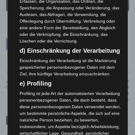
Erfassen, die Organisation, das Ordnen, die
Speicherung, die Anpassung oder Veränderung, das
Das „Who’s Who“ der Kampfmittelräumdienste tagte in Hannover. - © LGLN
Auslesen, das Abfragen, die Verwendung, die
Offenlegung durch Übermittlung, Verbreitung oder
eine andere Form der Bereitstellung, den Abgleich
oder die Verknüpfung, die Einschränkung, das
Löschen oder die Vernichtung.
d) Einschränkung der Verarbeitung
Einschränkung der Verarbeitung ist die Markierung
gespeicherter personenbezogener Daten mit dem
Vorheriger Artikel
Nächster Artikel
Ziel, ihre künftige Verarbeitung einzuschränken.
„Orange Day“ bekommt auch in
Anja Ritschel ist neue
e) Profiling
Langenhagen eine Stimme
Dezernentin für Wirtschaft
und Umwelt der Stadt
Profiling ist jede Art der automatisierten Verarbeitung
Hannover
personenbezogener Daten, die darin besteht, dass
diese personenbezogenen Daten verwendet werden,
um bestimmte persönliche Aspekte, die sich auf eine
natürliche Person beziehen, zu bewerten,
Verwandte Artikel
Mehr vom Autor
insbesondere, um Aspekte bezüglich Arbeitsleistung,
wirtschaftlicher Lage, Gesundheit, persönlicher