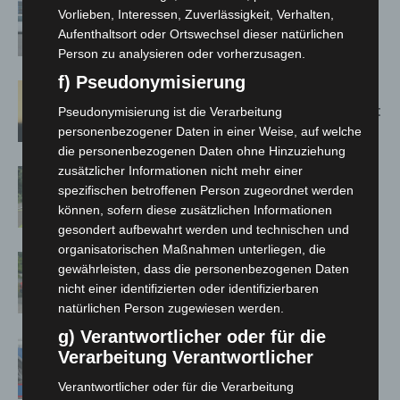
Niedersachsen: Feuerwehrkräfte
Vorlieben, Interessen, Zuverlässigkeit, Verhalten,
kehren nach Waldbrandeinsatz aus
Aufenthaltsort oder Ortswechsel dieser natürlichen
Spanien zurück
Person zu analysieren oder vorherzusagen.
f) Pseudonymisierung
Hannover: Erste Tigermücken-
Population in Niedersachsen entdeckt
Pseudonymisierung ist die Verarbeitung
personenbezogener Daten in einer Weise, auf welche
die personenbezogenen Daten ohne Hinzuziehung
zusätzlicher Informationen nicht mehr einer
Brand im „Haus der Begegnung“ in
spezifischen betroffenen Person zugeordnet werden
Neuwarmbüchen schnell eingedämmt
können, sofern diese zusätzlichen Informationen
gesondert aufbewahrt werden und technischen und
organisatorischen Maßnahmen unterliegen, die
Region Hannover: 21 neue
gewährleisten, dass die personenbezogenen Daten
Notfallsanitäter starten beim Roten
nicht einer identifizierten oder identifizierbaren
Kreuz
natürlichen Person zugewiesen werden.
g) Verantwortlicher oder für die
Mann läuft mit Hockeyschläger über
Verarbeitung Verantwortlicher
A7 – Polizei sucht Zeugen
Verantwortlicher oder für die Verarbeitung