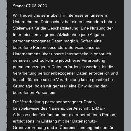
Die Räumdienste arbeiten europaweit eng zusammen
Stand: 07.08.2026
und unterstützen sich regelmäßig. Wird beispielsweise
Wir freuen uns sehr über Ihr Interesse an unserem
ein undefiniertes Kampfmittel aufgefunden, erfolgt eine
Unternehmen. Datenschutz hat einen besonders hohen
umgehende Information und Dokumentation zur
Stellenwert für die Geschäftsleitung. Eine Nutzung der
Feststellung der Identität und Herkunft. Technische
Internetseiten ist grundsätzlich ohne jede Angabe
Unterstützung ist ebenfalls an der Tagesordnung. Erst
personenbezogener Daten möglich. Sofern eine
vor zwei Wochen war ein niedersächsisches Einsatzteam
betroffene Person besondere Services unseres
mit der Wasserstrahlschneidanlage in Braunsbedra im
Unternehmens über unsere Internetseite in Anspruch
nehmen möchte, könnte jedoch eine Verarbeitung
Saalekreis in Sachsen-Anhalt im Einsatz.
personenbezogener Daten erforderlich werden. Ist die
Verarbeitung personenbezogener Daten erforderlich und
Auch in Punkto Digitalisierung spielt Niedersachsen 1.
besteht für eine solche Verarbeitung keine gesetzliche
Liga. Mit KISNi (Kampfmittelinformationssystem
Grundlage, holen wir generell eine Einwilligung der
Niedersachsen) werden sämtliche Geschäftsprozesse
betroffenen Person ein.
von der Antragstellung bis zur Dokumentation der
Die Verarbeitung personenbezogener Daten,
Ergebnisse in digitalen Workflows abgebildet. Mit dem
beispielsweise des Namens, der Anschrift, E-Mail-
integrierten geographischen Informationssystem lassen
Adresse oder Telefonnummer einer betroffenen Person,
erfolgt stets im Einklang mit der Datenschutz-
sich die Ergebnisse von Luftbildinterpretationen und
Grundverordnung und in Übereinstimmung mit den für
Räumstellen sowie die Standorte von Bombenfunden