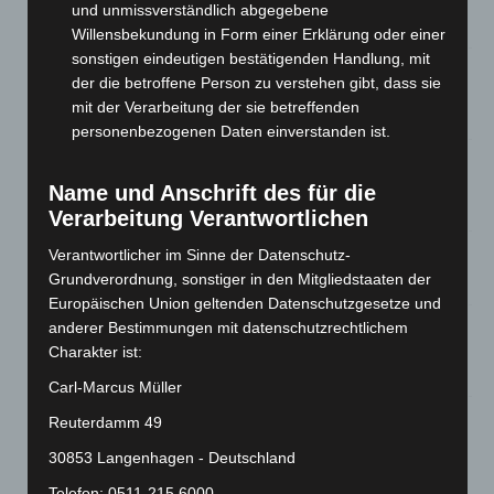
eingedämmt
und unmissverständlich abgegebene
6. August 2026
Willensbekundung in Form einer Erklärung oder einer
sonstigen eindeutigen bestätigenden Handlung, mit
Region Hannover: 21 neue Notfallsanitäter starten beim
der die betroffene Person zu verstehen gibt, dass sie
Roten Kreuz
mit der Verarbeitung der sie betreffenden
5. August 2026
personenbezogenen Daten einverstanden ist.
Mann läuft mit Hockeyschläger über A7 – Polizei sucht
Zeugen
Name und Anschrift des für die
5. August 2026
Verarbeitung Verantwortlichen
Verantwortlicher im Sinne der Datenschutz-
Celle: Mensch stirbt bei Bagger-Unfall auf Baustelle
Grundverordnung, sonstiger in den Mitgliedstaaten der
5. August 2026
Europäischen Union geltenden Datenschutzgesetze und
Gasleitung bei McDonald’s-Umbau in Langenhagen
anderer Bestimmungen mit datenschutzrechtlichem
beschädigt
Charakter ist:
5. August 2026
Carl-Marcus Müller
Reuterdamm 49
Anklage nach Abschaltung von „Archetyp Market“ erhoben
3. August 2026
30853 Langenhagen - Deutschland
Telefon: 0511-215 6000