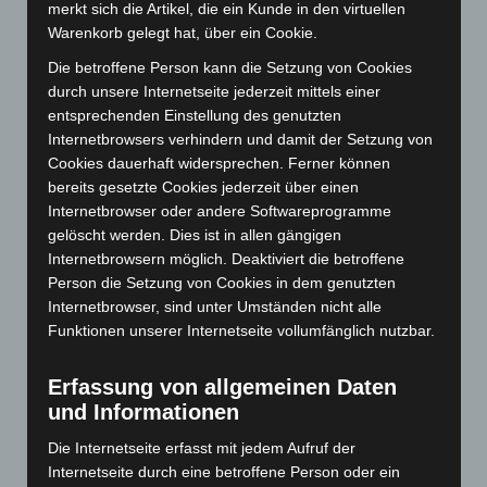
Mai 2025
(112)
merkt sich die Artikel, die ein Kunde in den virtuellen
Warenkorb gelegt hat, über ein Cookie.
April 2025
(88)
März 2025
(111)
Die betroffene Person kann die Setzung von Cookies
durch unsere Internetseite jederzeit mittels einer
Februar 2025
(96)
entsprechenden Einstellung des genutzten
Januar 2025
(88)
Internetbrowsers verhindern und damit der Setzung von
Cookies dauerhaft widersprechen. Ferner können
Dezember 2024
(89)
bereits gesetzte Cookies jederzeit über einen
November 2024
(94)
Internetbrowser oder andere Softwareprogramme
Oktober 2024
(93)
gelöscht werden. Dies ist in allen gängigen
Internetbrowsern möglich. Deaktiviert die betroffene
September 2024
(112)
Person die Setzung von Cookies in dem genutzten
August 2024
(107)
Internetbrowser, sind unter Umständen nicht alle
Juli 2024
(89)
Funktionen unserer Internetseite vollumfänglich nutzbar.
Juni 2024
(107)
Erfassung von allgemeinen Daten
Mai 2024
(149)
und Informationen
April 2024
(102)
Die Internetseite erfasst mit jedem Aufruf der
März 2024
(103)
Internetseite durch eine betroffene Person oder ein