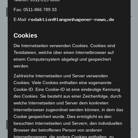
Fax: 0511-866 789 33
Kategorien
E-Mail:
Blaulicht
2.799
Corona-News
712
Cookies
Hannover und Region
5.037
Die Internetseiten verwenden Cookies. Cookies sind
Textdateien, welche über einen Internetbrowser auf
Langenhagen und Ortsteile
3.250
einem Computersystem abgelegt und gespeichert
Leserbriefe
1
werden.
Menschen
2
Zahlreiche Internetseiten und Server verwenden
Über uns
1
Cookies. Viele Cookies enthalten eine sogenannte
Cookie-ID. Eine Cookie-ID ist eine eindeutige Kennung
Veranstaltungen
1.887
des Cookies. Sie besteht aus einer Zeichenfolge, durch
Welt
1.270
welche Internetseiten und Server dem konkreten
Internetbrowser zugeordnet werden können, in dem das
Cookie gespeichert wurde. Dies ermöglicht es den
besuchten Internetseiten und Servern, den individuellen
Archiv
Browser der betroffenen Person von anderen
Internetbrowsern, die andere Cookies enthalten, zu