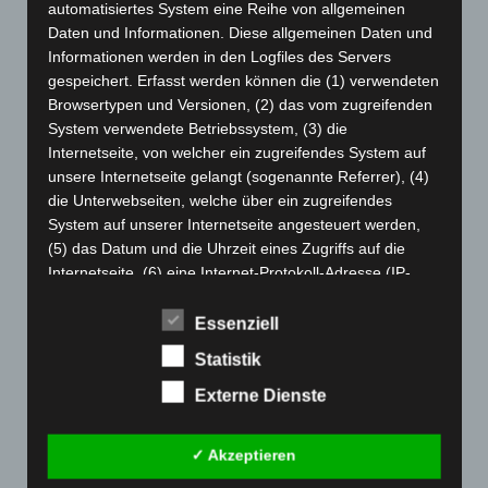
Februar 2024
(103)
automatisiertes System eine Reihe von allgemeinen
Daten und Informationen. Diese allgemeinen Daten und
Januar 2024
(111)
Informationen werden in den Logfiles des Servers
Dezember 2023
(130)
gespeichert. Erfasst werden können die (1) verwendeten
November 2023
(130)
Browsertypen und Versionen, (2) das vom zugreifenden
System verwendete Betriebssystem, (3) die
Oktober 2023
(114)
Internetseite, von welcher ein zugreifendes System auf
September 2023
(133)
unsere Internetseite gelangt (sogenannte Referrer), (4)
August 2023
(134)
die Unterwebseiten, welche über ein zugreifendes
System auf unserer Internetseite angesteuert werden,
Juli 2023
(118)
(5) das Datum und die Uhrzeit eines Zugriffs auf die
Juni 2023
(142)
Internetseite, (6) eine Internet-Protokoll-Adresse (IP-
Adresse), (7) der Internet-Service-Provider des
Mai 2023
(139)
zugreifenden Systems und (8) sonstige ähnliche Daten
Essenziell
April 2023
(155)
und Informationen, die der Gefahrenabwehr im Falle von
Statistik
März 2023
(174)
Angriffen auf unsere informationstechnologischen
Systeme dienen.
Externe Dienste
Februar 2023
(154)
Bei der Nutzung dieser allgemeinen Daten und
Januar 2023
(140)
Informationen ziehen wird keine Rückschlüsse auf die
✓ Akzeptieren
Dezember 2022
(130)
betroffene Person. Diese Informationen werden vielmehr