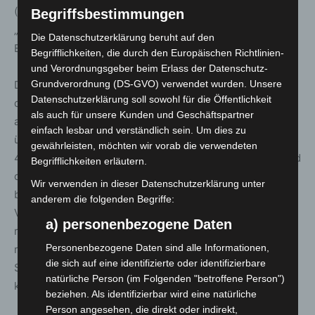
(BLANO) sowie der länderübergreifenden Arbeitsgruppe
Begriffsbestimmungen
„Berücksichtigung von Naturschutzbelangen bei der
Die Datenschutzerklärung beruht auf den
Beseitigung von Munitionsaltlasten im Meer“
Begrifflichkeiten, die durch den Europäischen Richtlinien-
und Verordnungsgeber beim Erlass der Datenschutz-
Grundverordnung (DS-GVO) verwendet wurden. Unsere
Die dreitägige bundesweite Jahrestagung der Leitungen
Datenschutzerklärung soll sowohl für die Öffentlichkeit
der Kampfmittelräumdienste der Bundesländer sowie
als auch für unsere Kunden und Geschäftspartner
ausländischer Fachbereiche und der Bundeswehr findet
einfach lesbar und verständlich sein. Um dies zu
üblicherweise jedes Jahr im größeren Rahmen mit 30 bis
gewährleisten, möchten wir vorab die verwendeten
40 Teilnehmenden an wechselnden Orten statt. Aufgrund
Begrifflichkeiten erläutern.
der Corona-Pandemie war die Gästezahl in diesem Jahr
Wir verwenden in dieser Datenschutzerklärung unter
begrenzt und ausschließlich die leitenden
anderem die folgenden Begriffe:
Verantwortlichen reisten zur Tagung an. Wegen der
a) personenbezogene Daten
rasant steigenden Anzahl der Corona-Infektionen
Personenbezogene Daten sind alle Informationen,
mussten die Teilnehmenden aus Bayern, Thüringen,
die sich auf eine identifizierte oder identifizierbare
Saarland, Österreich, Dänemark und Schweden dennoch
natürliche Person (im Folgenden "betroffene Person")
kurzfristig absagen.
beziehen. Als identifizierbar wird eine natürliche
Person angesehen, die direkt oder indirekt,