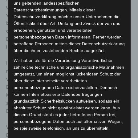
uns geltenden landesspezifischen
und Sprengungen auf Karten visualisieren. Ebenso
Datenschutzbestimmungen. Mittels dieser
werden die für die Bearbeitung von Bauanträgen
Datenschutzerklärung möchte unser Unternehmen die
benötigten Kriegsluftbilder automatisch und bei Bedarf
Öffentlichkeit über Art, Umfang und Zweck der von uns
erhobenen, genutzten und verarbeiteten
dreidimensional angezeigt. Möglich ist dies durch die
personenbezogenen Daten informieren. Ferner werden
Digitalisierung und Georeferenzierung der circa 135.000
betroffene Personen mittels dieser Datenschutzerklärung
in Niedersachsen vorhandenen Kriegsluftbilder.
über die ihnen zustehenden Rechte aufgeklärt.
Wir haben als für die Verarbeitung Verantwortlicher
Intensiv widmeten sich die Teilnehmenden dem Umgang
zahlreiche technische und organisatorische Maßnahmen
mit privaten „Sondengängern“ und „Magnetanglern“, die
umgesetzt, um einen möglichst lückenlosen Schutz der
vermehrt Altmunition auffinden und damit sich und die
über diese Internetseite verarbeiteten
Bevölkerung unter Umständen gefährden. Hier wurden
personenbezogenen Daten sicherzustellen. Dennoch
können Internetbasierte Datenübertragungen
Maßnahmen zur Prävention und Öffentlichkeitsarbeit
grundsätzlich Sicherheitslücken aufweisen, sodass ein
sowie zur Zusammenarbeit mit den Behörden der
absoluter Schutz nicht gewährleistet werden kann. Aus
Denkmalpflege beraten.
diesem Grund steht es jeder betroffenen Person frei,
personenbezogene Daten auch auf alternativen Wegen,
Weitere Themen waren Berichte und Informationen der
beispielsweise telefonisch, an uns zu übermitteln.
Bund/Länder-Arbeitsgemeinschaft Nord-und Ostsee