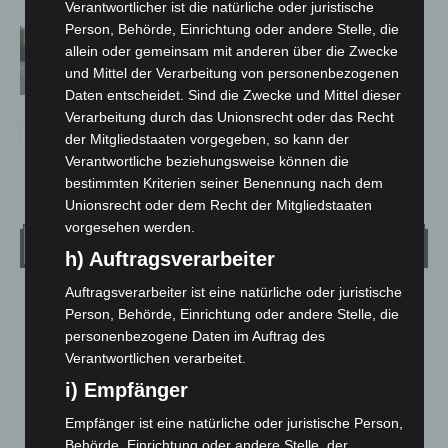
Verantwortlicher ist die natürliche oder juristische
Person, Behörde, Einrichtung oder andere Stelle, die
Hannover: Polizei stoppt 166
allein oder gemeinsam mit anderen über die Zwecke
Trunkenheitsfahrten bei
und Mittel der Verarbeitung von personenbezogenen
Großkontrolle
Daten entscheidet. Sind die Zwecke und Mittel dieser
Verarbeitung durch das Unionsrecht oder das Recht
der Mitgliedstaaten vorgegeben, so kann der
Verantwortliche beziehungsweise können die
bestimmten Kriterien seiner Benennung nach dem
Unionsrecht oder dem Recht der Mitgliedstaaten
vorgesehen werden.
Wetter
h) Auftragsverarbeiter
Auftragsverarbeiter ist eine natürliche oder juristische
LANGENHAGEN
Person, Behörde, Einrichtung oder andere Stelle, die
Überwiegend Bewölkt
personenbezogene Daten im Auftrag des
Verantwortlichen verarbeitet.
°
19.6
°
C
19.3
i) Empfänger
°
17.7
Empfänger ist eine natürliche oder juristische Person,
Behörde, Einrichtung oder andere Stelle, der