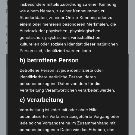
Tagungsort war das Dienstgebäudes der
insbesondere mittels Zuordnung zu einer Kennung
Regionaldirektion Hameln-Hannover des
LGLN
wie einem Namen, zu einer Kennnummer, zu
Standortdaten, zu einer Online-Kennung oder zu
(Landesamt für Geoinformation und Landesvermessung
einem oder mehreren besonderen Merkmalen, die
Niedersachsen)
in der Dorfstraße 19 in 30519 Hannover,
Ausdruck der physischen, physiologischen,
bei dem der Kampfmittelbeseitigungsdienst
genetischen, psychischen, wirtschaftlichen,
organisatorisch angesiedelt ist.
kulturellen oder sozialen Identität dieser natürlichen
Person sind, identifiziert werden kann.
b) betroffene Person
1
von 5
Betroffene Person ist jede identifizierte oder
identifizierbare natürliche Person, deren
personenbezogene Daten von dem für die
Verarbeitung Verantwortlichen verarbeitet werden.
c) Verarbeitung
Verarbeitung ist jeder mit oder ohne Hilfe
automatisierter Verfahren ausgeführte Vorgang oder
jede solche Vorgangsreihe im Zusammenhang mit
personenbezogenen Daten wie das Erheben, das