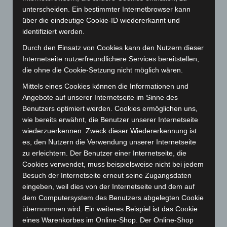
August 2026
(12)
unterscheiden. Ein bestimmter Internetbrowser kann
Juli 2026
(73)
über die eindeutige Cookie-ID wiedererkannt und
Juni 2026
(139)
identifiziert werden.
Mai 2026
(99)
Durch den Einsatz von Cookies kann den Nutzern dieser
Internetseite nutzerfreundlichere Services bereitstellen,
April 2026
(99)
die ohne die Cookie-Setzung nicht möglich wären.
März 2026
(115)
Mittels eines Cookies können die Informationen und
Februar 2026
(109)
Angebote auf unserer Internetseite im Sinne des
Januar 2026
(122)
Benutzers optimiert werden. Cookies ermöglichen uns,
wie bereits erwähnt, die Benutzer unserer Internetseite
Dezember 2025
(103)
wiederzuerkennen. Zweck dieser Wiedererkennung ist
November 2025
(114)
es, den Nutzern die Verwendung unserer Internetseite
Oktober 2025
(112)
zu erleichtern. Der Benutzer einer Internetseite, die
Cookies verwendet, muss beispielsweise nicht bei jedem
September 2025
(93)
Besuch der Internetseite erneut seine Zugangsdaten
August 2025
(90)
eingeben, weil dies von der Internetseite und dem auf
Juli 2025
(90)
dem Computersystem des Benutzers abgelegten Cookie
übernommen wird. Ein weiteres Beispiel ist das Cookie
Juni 2025
(103)
eines Warenkorbes im Online-Shop. Der Online-Shop