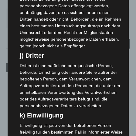
65%
3.5m/s
56%
personenbezogene Daten offengelegt werden,
unabhängig davon, ob es sich bei ihr um einen
FR.
SA.
SO.
MO.
DI.
Dritten handelt oder nicht. Behörden, die im Rahmen
21
°
26
°
32
°
31
°
23
°
eines bestimmten Untersuchungsauftrags nach dem
Unionsrecht oder dem Recht der Mitgliedstaaten
möglicherweise personenbezogene Daten erhalten,
gelten jedoch nicht als Empfänger.
j) Dritter
Dritter ist eine natürliche oder juristische Person,
Aktuelle Beiträge
Behörde, Einrichtung oder andere Stelle außer der
betroffenen Person, dem Verantwortlichen, dem
Niedersachsen: Feuerwehrkräfte kehren nach
Auftragsverarbeiter und den Personen, die unter der
Waldbrandeinsatz aus Spanien zurück
unmittelbaren Verantwortung des Verantwortlichen
7. August 2026
oder des Auftragsverarbeiters befugt sind, die
Hannover: Erste Tigermücken-Population in Niedersachsen
personenbezogenen Daten zu verarbeiten.
entdeckt
k) Einwilligung
7. August 2026
Einwilligung ist jede von der betroffenen Person
Brand im „Haus der Begegnung“ in Neuwarmbüchen schnell
freiwillig für den bestimmten Fall in informierter Weise