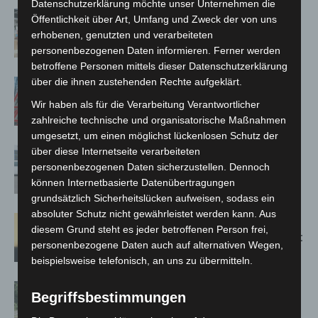
Datenschutzerklärung möchte unser Unternehmen die
Kunst trifft Weingenuss: Barbara-
Öffentlichkeit über Art, Umfang und Zweck der von uns
Susann Mehring zeigt ihre Werke im
erhobenen, genutzten und verarbeiteten
Jacques’ Wein-Depot Isernhagen
personenbezogenen Daten informieren. Ferner werden
betroffene Personen mittels dieser Datenschutzerklärung
über die ihnen zustehenden Rechte aufgeklärt.
A2: Zweite Turbobaustelle startet
zwischen Hannover-West und
Wir haben als für die Verarbeitung Verantwortlicher
Bothfeld
zahlreiche technische und organisatorische Maßnahmen
umgesetzt, um einen möglichst lückenlosen Schutz der
Niedersachsen: Feuerwehrkräfte
über diese Internetseite verarbeiteten
personenbezogenen Daten sicherzustellen. Dennoch
kehren nach Waldbrandeinsatz aus
können Internetbasierte Datenübertragungen
Spanien zurück
grundsätzlich Sicherheitslücken aufweisen, sodass ein
absoluter Schutz nicht gewährleistet werden kann. Aus
Hannover: Erste Tigermücken-
diesem Grund steht es jeder betroffenen Person frei,
Population in Niedersachsen entdeckt
personenbezogene Daten auch auf alternativen Wegen,
beispielsweise telefonisch, an uns zu übermitteln.
Brand im „Haus der Begegnung“ in
Begriffsbestimmungen
Neuwarmbüchen schnell eingedämmt