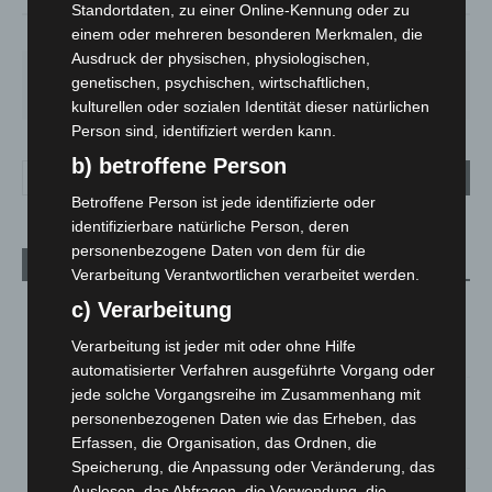
Standortdaten, zu einer Online-Kennung oder zu
79%
1.8m/s
44%
einem oder mehreren besonderen Merkmalen, die
Ausdruck der physischen, physiologischen,
SO.
MO.
DI.
MI.
DO.
genetischen, psychischen, wirtschaftlichen,
33
°
27
°
23
°
26
°
28
°
kulturellen oder sozialen Identität dieser natürlichen
Person sind, identifiziert werden kann.
b) betroffene Person
Betroffene Person ist jede identifizierte oder
identifizierbare natürliche Person, deren
personenbezogene Daten von dem für die
Aktuelle Beiträge
Verarbeitung Verantwortlichen verarbeitet werden.
Kunst trifft Weingenuss: Barbara-Susann Mehring zeigt ihre
c) Verarbeitung
Werke im Jacques’ Wein-Depot Isernhagen
Verarbeitung ist jeder mit oder ohne Hilfe
8. August 2026
automatisierter Verfahren ausgeführte Vorgang oder
jede solche Vorgangsreihe im Zusammenhang mit
A2: Zweite Turbobaustelle startet zwischen Hannover-West
personenbezogenen Daten wie das Erheben, das
und Bothfeld
Erfassen, die Organisation, das Ordnen, die
8. August 2026
Speicherung, die Anpassung oder Veränderung, das
Niedersachsen: Feuerwehrkräfte kehren nach
Auslesen, das Abfragen, die Verwendung, die