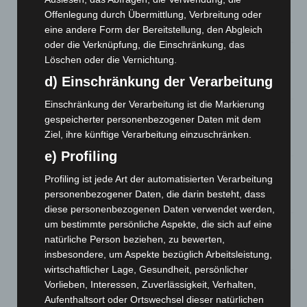
Waldbrandeinsatz aus Spanien zurück
Offenlegung durch Übermittlung, Verbreitung oder
7. August 2026
eine andere Form der Bereitstellung, den Abgleich
oder die Verknüpfung, die Einschränkung, das
Hannover: Erste Tigermücken-Population in Niedersachsen
Löschen oder die Vernichtung.
entdeckt
d) Einschränkung der Verarbeitung
7. August 2026
Einschränkung der Verarbeitung ist die Markierung
Brand im „Haus der Begegnung“ in Neuwarmbüchen schnell
gespeicherter personenbezogener Daten mit dem
eingedämmt
Ziel, ihre künftige Verarbeitung einzuschränken.
6. August 2026
e) Profiling
Region Hannover: 21 neue Notfallsanitäter starten beim
Profiling ist jede Art der automatisierten Verarbeitung
Roten Kreuz
personenbezogener Daten, die darin besteht, dass
5. August 2026
diese personenbezogenen Daten verwendet werden,
um bestimmte persönliche Aspekte, die sich auf eine
Mann läuft mit Hockeyschläger über A7 – Polizei sucht
natürliche Person beziehen, zu bewerten,
Zeugen
insbesondere, um Aspekte bezüglich Arbeitsleistung,
5. August 2026
wirtschaftlicher Lage, Gesundheit, persönlicher
Vorlieben, Interessen, Zuverlässigkeit, Verhalten,
Celle: Mensch stirbt bei Bagger-Unfall auf Baustelle
Aufenthaltsort oder Ortswechsel dieser natürlichen
5. August 2026