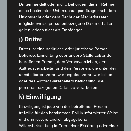
Juni 2025
(103)
Dritten handelt oder nicht. Behörden, die im Rahmen
Mai 2025
(112)
eines bestimmten Untersuchungsauftrags nach dem
Unionsrecht oder dem Recht der Mitgliedstaaten
April 2025
(88)
möglicherweise personenbezogene Daten erhalten,
März 2025
(111)
gelten jedoch nicht als Empfänger.
Februar 2025
(96)
j) Dritter
Januar 2025
(88)
Dritter ist eine natürliche oder juristische Person,
Dezember 2024
(89)
Behörde, Einrichtung oder andere Stelle außer der
betroffenen Person, dem Verantwortlichen, dem
November 2024
(94)
Auftragsverarbeiter und den Personen, die unter der
Oktober 2024
(93)
unmittelbaren Verantwortung des Verantwortlichen
September 2024
(112)
oder des Auftragsverarbeiters befugt sind, die
personenbezogenen Daten zu verarbeiten.
August 2024
(107)
k) Einwilligung
Juli 2024
(89)
Einwilligung ist jede von der betroffenen Person
Juni 2024
(107)
freiwillig für den bestimmten Fall in informierter Weise
Mai 2024
(149)
und unmissverständlich abgegebene
April 2024
(102)
Willensbekundung in Form einer Erklärung oder einer