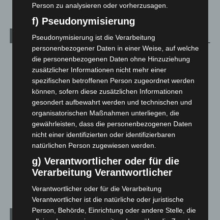
Person zu analysieren oder vorherzusagen.
f) Pseudonymisierung
Kategorien
Pseudonymisierung ist die Verarbeitung
personenbezogener Daten in einer Weise, auf welche
Blaulicht
2.799
die personenbezogenen Daten ohne Hinzuziehung
zusätzlicher Informationen nicht mehr einer
Corona-News
712
spezifischen betroffenen Person zugeordnet werden
Hannover und Region
5.039
können, sofern diese zusätzlichen Informationen
Langenhagen und Ortsteile
3.252
gesondert aufbewahrt werden und technischen und
organisatorischen Maßnahmen unterliegen, die
Leserbriefe
1
gewährleisten, dass die personenbezogenen Daten
Menschen
2
nicht einer identifizierten oder identifizierbaren
Über uns
1
natürlichen Person zugewiesen werden.
Veranstaltungen
1.888
g) Verantwortlicher oder für die
Verarbeitung Verantwortlicher
Welt
1.271
Verantwortlicher oder für die Verarbeitung
Verantwortlicher ist die natürliche oder juristische
Person, Behörde, Einrichtung oder andere Stelle, die
Archiv