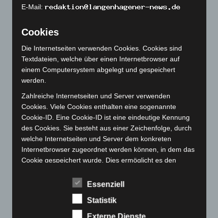
Dezember 2022
(130)
E-Mail:
November 2022
(167)
Cookies
Oktober 2022
(166)
September 2022
(205)
Die Internetseiten verwenden Cookies. Cookies sind
Textdateien, welche über einen Internetbrowser auf
August 2022
(166)
einem Computersystem abgelegt und gespeichert
Juli 2022
(133)
werden.
Juni 2022
(167)
Zahlreiche Internetseiten und Server verwenden
Mai 2022
(177)
Cookies. Viele Cookies enthalten eine sogenannte
Cookie-ID. Eine Cookie-ID ist eine eindeutige Kennung
April 2022
(198)
des Cookies. Sie besteht aus einer Zeichenfolge, durch
März 2022
(221)
welche Internetseiten und Server dem konkreten
Internetbrowser zugeordnet werden können, in dem das
Februar 2022
(189)
Cookie gespeichert wurde. Dies ermöglicht es den
Januar 2022
(190)
besuchten Internetseiten und Servern, den individuellen
Dezember 2021
(204)
Browser der betroffenen Person von anderen
Essenziell
Internetbrowsern, die andere Cookies enthalten, zu
November 2021
(215)
Statistik
unterscheiden. Ein bestimmter Internetbrowser kann
Oktober 2021
(171)
über die eindeutige Cookie-ID wiedererkannt und
Externe Dienste