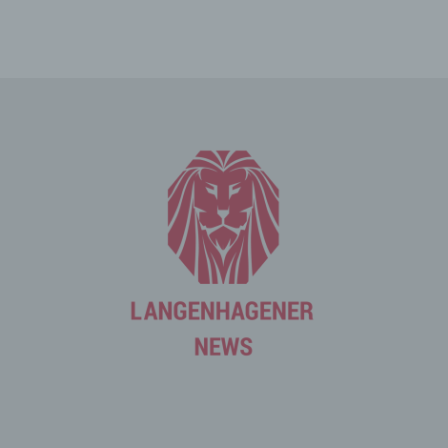
Die betroffene Person kann die Setzung von Cookies
durch unsere Internetseite jederzeit mittels einer
entsprechenden Einstellung des genutzten
Internetbrowsers verhindern und damit der Setzung von
Cookies dauerhaft widersprechen. Ferner können
bereits gesetzte Cookies jederzeit über einen
Internetbrowser oder andere Softwareprogramme
gelöscht werden. Dies ist in allen gängigen
Internetbrowsern möglich. Deaktiviert die betroffene
Person die Setzung von Cookies in dem genutzten
Internetbrowser, sind unter Umständen nicht alle
Funktionen unserer Internetseite vollumfänglich nutzbar.
Erfassung von allgemeinen Daten
und Informationen
Die Internetseite erfasst mit jedem Aufruf der
Internetseite durch eine betroffene Person oder ein
automatisiertes System eine Reihe von allgemeinen
Daten und Informationen. Diese allgemeinen Daten und