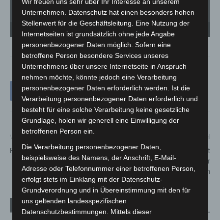
Wir freuen uns sehr über Ihr Interesse an unserem
Unternehmen. Datenschutz hat einen besonders hohen
Stellenwert für die Geschäftsleitung. Eine Nutzung der
Defekte Sprühdose ist Grund für Feuerwehralarmierung. - Foto: Stadtfeuerwehr
De
Langenhagen / Sarli
La
Internetseiten ist grundsätzlich ohne jede Angabe
personenbezogener Daten möglich. Sofern eine
betroffene Person besondere Services unseres
Unternehmens über unsere Internetseite in Anspruch
nehmen möchte, könnte jedoch eine Verarbeitung
personenbezogener Daten erforderlich werden. Ist die
Verarbeitung personenbezogener Daten erforderlich und
besteht für eine solche Verarbeitung keine gesetzliche
Grundlage, holen wir generell eine Einwilligung der
betroffenen Person ein.
Vorheriger Artikel
Nächster Artikel
Die Verarbeitung personenbezogener Daten,
FEUERWEHR – Ehrensache!
Region Hannover bringt
beispielsweise des Namens, der Anschrift, E-Mail-
Ausbau barrierefreier
Adresse oder Telefonnummer einer betroffenen Person,
Bushaltestellen voran
erfolgt stets im Einklang mit der Datenschutz-
Grundverordnung und in Übereinstimmung mit den für
uns geltenden landesspezifischen
Verwandte Artikel
Mehr vom Autor
Datenschutzbestimmungen. Mittels dieser