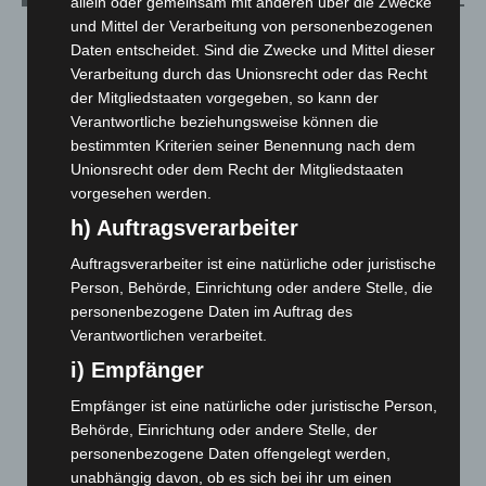
allein oder gemeinsam mit anderen über die Zwecke
und Mittel der Verarbeitung von personenbezogenen
August 2026
(14)
Daten entscheidet. Sind die Zwecke und Mittel dieser
Juli 2026
(73)
Verarbeitung durch das Unionsrecht oder das Recht
der Mitgliedstaaten vorgegeben, so kann der
Juni 2026
(139)
Verantwortliche beziehungsweise können die
Mai 2026
(99)
bestimmten Kriterien seiner Benennung nach dem
April 2026
(99)
Unionsrecht oder dem Recht der Mitgliedstaaten
vorgesehen werden.
März 2026
(115)
h) Auftragsverarbeiter
Februar 2026
(109)
Januar 2026
(122)
Auftragsverarbeiter ist eine natürliche oder juristische
Person, Behörde, Einrichtung oder andere Stelle, die
Dezember 2025
(103)
personenbezogene Daten im Auftrag des
November 2025
(114)
Verantwortlichen verarbeitet.
Oktober 2025
(112)
i) Empfänger
September 2025
(93)
Empfänger ist eine natürliche oder juristische Person,
August 2025
(90)
Behörde, Einrichtung oder andere Stelle, der
personenbezogene Daten offengelegt werden,
Juli 2025
(90)
unabhängig davon, ob es sich bei ihr um einen