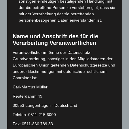
sonstigen eindeutigen bestätigenden Handlung, mit
März 2024
(103)
der die betroffene Person zu verstehen gibt, dass sie
Februar 2024
(103)
mit der Verarbeitung der sie betreffenden
Januar 2024
(111)
personenbezogenen Daten einverstanden ist.
Dezember 2023
(130)
Name und Anschrift des für die
November 2023
(130)
Verarbeitung Verantwortlichen
Oktober 2023
(114)
Verantwortlicher im Sinne der Datenschutz-
September 2023
(133)
Grundverordnung, sonstiger in den Mitgliedstaaten der
August 2023
(134)
Europäischen Union geltenden Datenschutzgesetze und
Juli 2023
(118)
anderer Bestimmungen mit datenschutzrechtlichem
Charakter ist:
Juni 2023
(142)
Carl-Marcus Müller
Mai 2023
(139)
Reuterdamm 49
April 2023
(155)
30853 Langenhagen - Deutschland
März 2023
(174)
Februar 2023
(154)
Telefon: 0511-215 6000
Januar 2023
(140)
Fax: 0511-866 789 33