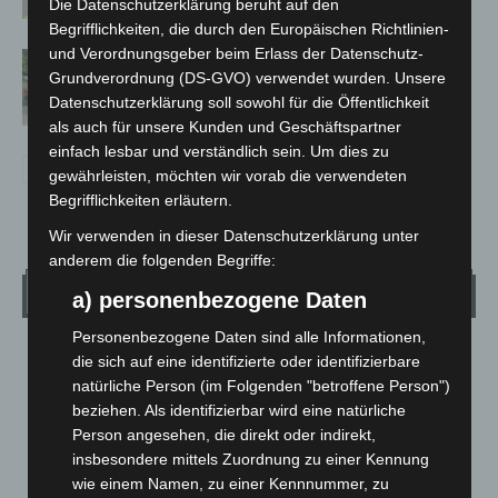
Die Datenschutzerklärung beruht auf den
Begrifflichkeiten, die durch den Europäischen Richtlinien-
und Verordnungsgeber beim Erlass der Datenschutz-
Region Hannover: 21 neue
Grundverordnung (DS-GVO) verwendet wurden. Unsere
Notfallsanitäter starten beim Roten
Datenschutzerklärung soll sowohl für die Öffentlichkeit
Kreuz
als auch für unsere Kunden und Geschäftspartner
einfach lesbar und verständlich sein. Um dies zu
gewährleisten, möchten wir vorab die verwendeten
Begrifflichkeiten erläutern.
Wir verwenden in dieser Datenschutzerklärung unter
anderem die folgenden Begriffe:
Wetter
a) personenbezogene Daten
Personenbezogene Daten sind alle Informationen,
LANGENHAGEN
die sich auf eine identifizierte oder identifizierbare
natürliche Person (im Folgenden "betroffene Person")
Mäßig Bewölkt
beziehen. Als identifizierbar wird eine natürliche
°
15
°
C
13.5
Person angesehen, die direkt oder indirekt,
insbesondere mittels Zuordnung zu einer Kennung
°
12.8
wie einem Namen, zu einer Kennnummer, zu