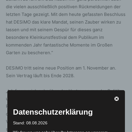
die vielen ausschließlich positiven Rückmeldungen der
letzten Tage gezeigt. Mit dem heute gefassten Beschluss
hat DESiMO das klare Mandat, seinen Zauber wirken zu
lassen und mit seinem Gespür für dieses ganz
besondere Kleinkunstfestival dem Publikum im
kommenden Jahr fantastische Momente im Großen
Garten zu bescheren.“
DESiMO tritt seine neue Position am 1. November an.
Sein Vertrag läuft bis Ende 2028.
„Ich freue mich sehr über das Vertrauen aus der Politik
und auf die Aufgabe, die vor unserem Team liegt. Dieser
Rückenwind motiviert natürlich sehr. ‚Schön hier!‘ ist ja
Datenschutzerklärung
das Motto, unter das wir das Kleine Fest stellen, der
Vertrauensvorschuss in unsere Arbeit ist sogar sehr
Stand: 08.08.2026
schön. Auch wenn wir jetzt unter großem Druck arbeiten,