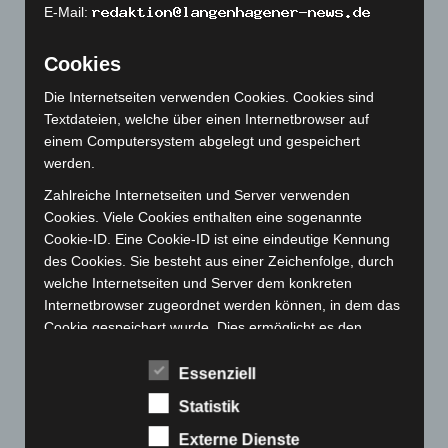
Dezember 2022
(130)
E-Mail:
November 2022
(167)
Cookies
Oktober 2022
(166)
September 2022
(205)
Die Internetseiten verwenden Cookies. Cookies sind
Textdateien, welche über einen Internetbrowser auf
August 2022
(166)
einem Computersystem abgelegt und gespeichert
Juli 2022
(133)
werden.
Juni 2022
(167)
Zahlreiche Internetseiten und Server verwenden
Mai 2022
(177)
Cookies. Viele Cookies enthalten eine sogenannte
Cookie-ID. Eine Cookie-ID ist eine eindeutige Kennung
April 2022
(198)
des Cookies. Sie besteht aus einer Zeichenfolge, durch
März 2022
(221)
welche Internetseiten und Server dem konkreten
Februar 2022
(189)
Internetbrowser zugeordnet werden können, in dem das
Cookie gespeichert wurde. Dies ermöglicht es den
Januar 2022
(190)
besuchten Internetseiten und Servern, den individuellen
Dezember 2021
(204)
Browser der betroffenen Person von anderen
Essenziell
November 2021
(215)
Internetbrowsern, die andere Cookies enthalten, zu
Statistik
unterscheiden. Ein bestimmter Internetbrowser kann
Oktober 2021
(171)
über die eindeutige Cookie-ID wiedererkannt und
Externe Dienste