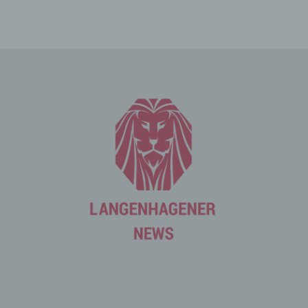
Die betroffene Person kann die Setzung von Cookies
durch unsere Internetseite jederzeit mittels einer
entsprechenden Einstellung des genutzten
Internetbrowsers verhindern und damit der Setzung von
Cookies dauerhaft widersprechen. Ferner können
bereits gesetzte Cookies jederzeit über einen
Internetbrowser oder andere Softwareprogramme
gelöscht werden. Dies ist in allen gängigen
Internetbrowsern möglich. Deaktiviert die betroffene
Person die Setzung von Cookies in dem genutzten
Internetbrowser, sind unter Umständen nicht alle
Funktionen unserer Internetseite vollumfänglich nutzbar.
Erfassung von allgemeinen Daten
und Informationen
Die Internetseite erfasst mit jedem Aufruf der
Internetseite durch eine betroffene Person oder ein
automatisiertes System eine Reihe von allgemeinen
Daten und Informationen. Diese allgemeinen Daten und