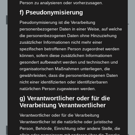
Person zu analysieren oder vorherzusagen.
f) Pseudonymisierung
Kategorien
Pseudonymisierung ist die Verarbeitung
personenbezogener Daten in einer Weise, auf welche
Blaulicht
2.799
die personenbezogenen Daten ohne Hinzuziehung
Corona-News
712
zusätzlicher Informationen nicht mehr einer
spezifischen betroffenen Person zugeordnet werden
Hannover und Region
5.037
können, sofern diese zusätzlichen Informationen
Langenhagen und Ortsteile
3.250
gesondert aufbewahrt werden und technischen und
Leserbriefe
1
organisatorischen Maßnahmen unterliegen, die
gewährleisten, dass die personenbezogenen Daten
Menschen
2
nicht einer identifizierten oder identifizierbaren
Über uns
1
natürlichen Person zugewiesen werden.
Veranstaltungen
1.887
g) Verantwortlicher oder für die
Verarbeitung Verantwortlicher
Welt
1.270
Verantwortlicher oder für die Verarbeitung
Verantwortlicher ist die natürliche oder juristische
Person, Behörde, Einrichtung oder andere Stelle, die
Archiv