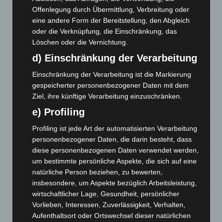
Brand im „Haus der Begegnung“ in Neuwarmbüchen schnell
Offenlegung durch Übermittlung, Verbreitung oder
eingedämmt
eine andere Form der Bereitstellung, den Abgleich
6. August 2026
oder die Verknüpfung, die Einschränkung, das
Löschen oder die Vernichtung.
Region Hannover: 21 neue Notfallsanitäter starten beim
Roten Kreuz
d) Einschränkung der Verarbeitung
5. August 2026
Einschränkung der Verarbeitung ist die Markierung
Mann läuft mit Hockeyschläger über A7 – Polizei sucht
gespeicherter personenbezogener Daten mit dem
Zeugen
Ziel, ihre künftige Verarbeitung einzuschränken.
5. August 2026
e) Profiling
Profiling ist jede Art der automatisierten Verarbeitung
Celle: Mensch stirbt bei Bagger-Unfall auf Baustelle
personenbezogener Daten, die darin besteht, dass
5. August 2026
diese personenbezogenen Daten verwendet werden,
Gasleitung bei McDonald’s-Umbau in Langenhagen
um bestimmte persönliche Aspekte, die sich auf eine
beschädigt
natürliche Person beziehen, zu bewerten,
5. August 2026
insbesondere, um Aspekte bezüglich Arbeitsleistung,
wirtschaftlicher Lage, Gesundheit, persönlicher
Anklage nach Abschaltung von „Archetyp Market“ erhoben
Vorlieben, Interessen, Zuverlässigkeit, Verhalten,
3. August 2026
Aufenthaltsort oder Ortswechsel dieser natürlichen