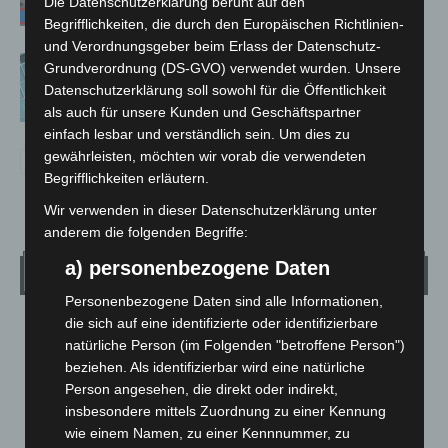
Die Datenschutzerklärung beruht auf den
Begrifflichkeiten, die durch den Europäischen Richtlinien-
und Verordnungsgeber beim Erlass der Datenschutz-
Anklage nach Abschaltung von
Grundverordnung (DS-GVO) verwendet wurden. Unsere
„Archetyp Market“ erhoben
Datenschutzerklärung soll sowohl für die Öffentlichkeit
als auch für unsere Kunden und Geschäftspartner
einfach lesbar und verständlich sein. Um dies zu
gewährleisten, möchten wir vorab die verwendeten
Begrifflichkeiten erläutern.
Wir verwenden in dieser Datenschutzerklärung unter
anderem die folgenden Begriffe:
a) personenbezogene Daten
Wetter
Personenbezogene Daten sind alle Informationen,
die sich auf eine identifizierte oder identifizierbare
LANGENHAGEN
natürliche Person (im Folgenden "betroffene Person")
Mäßig Bewölkt
beziehen. Als identifizierbar wird eine natürliche
°
13.3
Person angesehen, die direkt oder indirekt,
°
C
12
insbesondere mittels Zuordnung zu einer Kennung
°
11
wie einem Namen, zu einer Kennnummer, zu