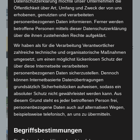
Datenschutzerklärung möchte unser Unternehmen die
Öffentlichkeit über Art, Umfang und Zweck der von uns
Niedersachsen: Feuerwehrkräfte
erhobenen, genutzten und verarbeiteten
kehren nach Waldbrandeinsatz aus
personenbezogenen Daten informieren. Ferner werden
Spanien zurück
betroffene Personen mittels dieser Datenschutzerklärung
über die ihnen zustehenden Rechte aufgeklärt.
Hannover: Erste Tigermücken-
Wir haben als für die Verarbeitung Verantwortlicher
Population in Niedersachsen entdeckt
zahlreiche technische und organisatorische Maßnahmen
umgesetzt, um einen möglichst lückenlosen Schutz der
über diese Internetseite verarbeiteten
Brand im „Haus der Begegnung“ in
personenbezogenen Daten sicherzustellen. Dennoch
Neuwarmbüchen schnell eingedämmt
können Internetbasierte Datenübertragungen
grundsätzlich Sicherheitslücken aufweisen, sodass ein
absoluter Schutz nicht gewährleistet werden kann. Aus
Region Hannover: 21 neue
diesem Grund steht es jeder betroffenen Person frei,
Notfallsanitäter starten beim Roten
personenbezogene Daten auch auf alternativen Wegen,
Kreuz
beispielsweise telefonisch, an uns zu übermitteln.
Mann läuft mit Hockeyschläger über
Begriffsbestimmungen
A7 – Polizei sucht Zeugen