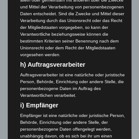
allein oder gemeinsam mit anderen über die Zwecke
und Mittel der Verarbeitung von personenbezogenen
August 2026
(12)
Daten entscheidet. Sind die Zwecke und Mittel dieser
Juli 2026
(73)
Verarbeitung durch das Unionsrecht oder das Recht
Juni 2026
(139)
der Mitgliedstaaten vorgegeben, so kann der
Verantwortliche beziehungsweise können die
Mai 2026
(99)
bestimmten Kriterien seiner Benennung nach dem
April 2026
(99)
Unionsrecht oder dem Recht der Mitgliedstaaten
März 2026
(115)
vorgesehen werden.
h) Auftragsverarbeiter
Februar 2026
(109)
Januar 2026
(122)
Auftragsverarbeiter ist eine natürliche oder juristische
Person, Behörde, Einrichtung oder andere Stelle, die
Dezember 2025
(103)
personenbezogene Daten im Auftrag des
November 2025
(114)
Verantwortlichen verarbeitet.
Oktober 2025
(112)
i) Empfänger
September 2025
(93)
Empfänger ist eine natürliche oder juristische Person,
August 2025
(90)
Behörde, Einrichtung oder andere Stelle, der
Juli 2025
(90)
personenbezogene Daten offengelegt werden,
unabhängig davon, ob es sich bei ihr um einen
Juni 2025
(103)