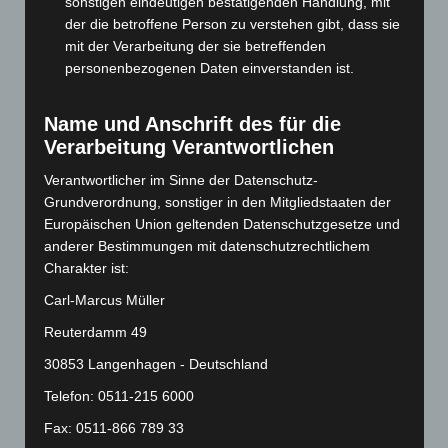
März 2024
(103)
sonstigen eindeutigen bestätigenden Handlung, mit
der die betroffene Person zu verstehen gibt, dass sie
Februar 2024
(103)
mit der Verarbeitung der sie betreffenden
Januar 2024
(111)
personenbezogenen Daten einverstanden ist.
Dezember 2023
(130)
November 2023
(130)
Name und Anschrift des für die
Verarbeitung Verantwortlichen
Oktober 2023
(114)
September 2023
(133)
Verantwortlicher im Sinne der Datenschutz-
Grundverordnung, sonstiger in den Mitgliedstaaten der
August 2023
(134)
Europäischen Union geltenden Datenschutzgesetze und
Juli 2023
(118)
anderer Bestimmungen mit datenschutzrechtlichem
Charakter ist:
Juni 2023
(142)
Mai 2023
(139)
Carl-Marcus Müller
April 2023
(155)
Reuterdamm 49
März 2023
(174)
30853 Langenhagen - Deutschland
Februar 2023
(154)
Telefon: 0511-215 6000
Januar 2023
(140)
Fax: 0511-866 789 33