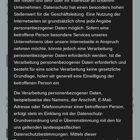
Wir freuen uns sehr über Ihr Interesse an unserem
bin ich hochmotiviert und freue mich, dass wir jetzt
Unternehmen. Datenschutz hat einen besonders hohen
schnell die konkreten Planungen für das kommende Jahr
Stellenwert für die Geschäftsleitung. Eine Nutzung der
vorantreiben können“, sagt DESiMO.
Internetseiten ist grundsätzlich ohne jede Angabe
personenbezogener Daten möglich. Sofern eine
betroffene Person besondere Services unseres
Unternehmens über unsere Internetseite in Anspruch
nehmen möchte, könnte jedoch eine Verarbeitung
personenbezogener Daten erforderlich werden. Ist die
Verarbeitung personenbezogener Daten erforderlich und
besteht für eine solche Verarbeitung keine gesetzliche
Grundlage, holen wir generell eine Einwilligung der
betroffenen Person ein.
Vorheriger Artikel
Nächster Artikel
Die Verarbeitung personenbezogener Daten,
Hannover Airport: Alljährlicher
Sekundenschlaf: Schwerer
beispielsweise des Namens, der Anschrift, E-Mail-
Baumrückschnitt um das
Unfall auf der A2 bei Bad
Adresse oder Telefonnummer einer betroffenen Person,
Flughafengelände
Nenndorf
erfolgt stets im Einklang mit der Datenschutz-
Grundverordnung und in Übereinstimmung mit den für
uns geltenden landesspezifischen
Verwandte Artikel
Mehr vom Autor
Datenschutzbestimmungen. Mittels dieser