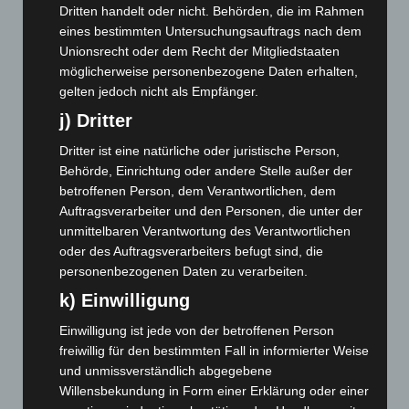
Dritten handelt oder nicht. Behörden, die im Rahmen
Mai 2025
(112)
eines bestimmten Untersuchungsauftrags nach dem
Unionsrecht oder dem Recht der Mitgliedstaaten
April 2025
(88)
möglicherweise personenbezogene Daten erhalten,
März 2025
(111)
gelten jedoch nicht als Empfänger.
Februar 2025
(96)
j) Dritter
Januar 2025
(88)
Dritter ist eine natürliche oder juristische Person,
Dezember 2024
(89)
Behörde, Einrichtung oder andere Stelle außer der
November 2024
(94)
betroffenen Person, dem Verantwortlichen, dem
Auftragsverarbeiter und den Personen, die unter der
Oktober 2024
(93)
unmittelbaren Verantwortung des Verantwortlichen
September 2024
(112)
oder des Auftragsverarbeiters befugt sind, die
personenbezogenen Daten zu verarbeiten.
August 2024
(107)
k) Einwilligung
Juli 2024
(89)
Juni 2024
(107)
Einwilligung ist jede von der betroffenen Person
freiwillig für den bestimmten Fall in informierter Weise
Mai 2024
(149)
und unmissverständlich abgegebene
April 2024
(102)
Willensbekundung in Form einer Erklärung oder einer