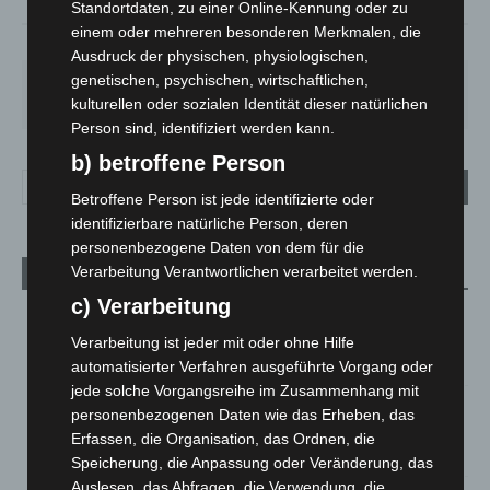
Standortdaten, zu einer Online-Kennung oder zu
einem oder mehreren besonderen Merkmalen, die
93%
1.8m/s
38%
Ausdruck der physischen, physiologischen,
genetischen, psychischen, wirtschaftlichen,
SA.
SO.
MO.
DI.
MI.
27
°
34
°
27
°
23
°
25
°
kulturellen oder sozialen Identität dieser natürlichen
Person sind, identifiziert werden kann.
b) betroffene Person
Betroffene Person ist jede identifizierte oder
identifizierbare natürliche Person, deren
personenbezogene Daten von dem für die
Verarbeitung Verantwortlichen verarbeitet werden.
Aktuelle Beiträge
c) Verarbeitung
Niedersachsen: Feuerwehrkräfte kehren nach
Waldbrandeinsatz aus Spanien zurück
Verarbeitung ist jeder mit oder ohne Hilfe
7. August 2026
automatisierter Verfahren ausgeführte Vorgang oder
jede solche Vorgangsreihe im Zusammenhang mit
Hannover: Erste Tigermücken-Population in Niedersachsen
personenbezogenen Daten wie das Erheben, das
entdeckt
Erfassen, die Organisation, das Ordnen, die
7. August 2026
Speicherung, die Anpassung oder Veränderung, das
Auslesen, das Abfragen, die Verwendung, die